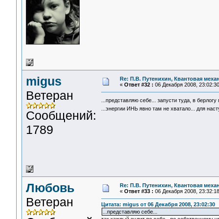
migus
Re: П.В. Путенихин, Квантовая меха
«
Ответ #32 :
06 Декабря 2008, 23:02:30
Ветеран
...представляю себе... запусти туда, в берлогу
...энергии ИНЬ явно там не хватало... для на
Сообщений:
1789
Любовь
Re: П.В. Путенихин, Квантовая меха
«
Ответ #33 :
06 Декабря 2008, 23:32:18
Ветеран
Цитата: migus от 06 Декабря 2008, 23:02:30
...представляю себе...