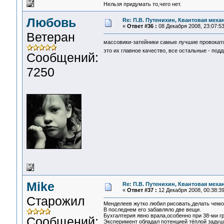
Нельзя придумать то,чего нет.
Любовь
Re: П.В. Путенихин, Квантовая меха
«
Ответ #36 :
08 Декабря 2008, 23:07:53
Ветеран
массовики-затейники самые лучшие провока
это их главное качество, все остальные - под
Сообщений:
7250
Mike
Re: П.В. Путенихин, Квантовая меха
«
Ответ #37 :
12 Декабря 2008, 00:38:39
Старожил
Менделеев жутко любил рисовать,делать чем
В последнем его забавляло две вещи.
Бухгалтерия явно врала,особенно при 38-ми г
Сообщений:
Эксперимент обладал потенцией тёплой задуш