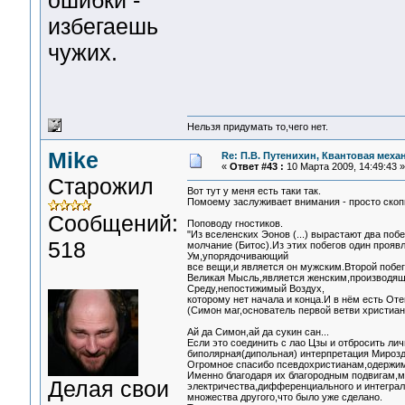
ошибки -
избегаешь
чужих.
Нельзя придумать то,чего нет.
Mike
Re: П.В. Путенихин, Квантовая меха
«
Ответ #43 :
10 Марта 2009, 14:49:43 »
Старожил
Вот тут у меня есть таки так.
Помоему заслуживает внимания - просто скопи
Сообщений:
Поповоду гностиков.
"Из вселенских Эонов (...) вырастают два поб
518
молчание (Битос).Из этих побегов один проявл
Ум,упорядочивающий
все вещи,и является он мужским.Второй побег
Великая Мысль,является женским,производящ
Среду,непостижимый Воздух,
которому нет начала и конца.И в нём есть От
(Симон маг,основатель первой ветви христиан
Ай да Симон,ай да сукин сан...
Если это соединить с лао Цзы и отбросить ли
биполярная(дипольная) интерпретация Мирозд
Огромное спасибо псевдохристианам,одержим
Именно благодаря их благородным подвигам,
Делая свои
электричества,дифференциального и интеграл
множества другого,что было уже сделано.