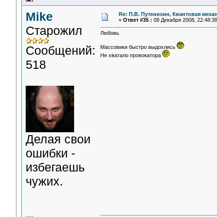
Mike
Re: П.В. Путенихин, Квантовая меха
«
Ответ #35 :
08 Декабря 2008, 22:48:38
Старожил
Любовь
Сообщений:
Массовики быстро выдохлись
Не хватало провокатора
518
Делая свои
ошибки -
избегаешь
чужих.