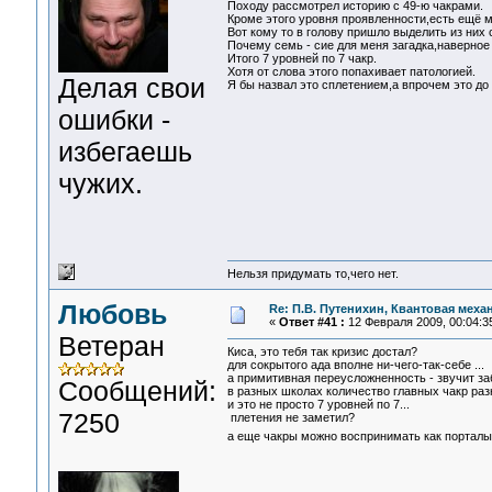
Походу рассмотрел историю с 49-ю чакрами.
Кроме этого уровня проявленности,есть ещё м
Вот кому то в голову пришло выделить из них 
Почему семь - сие для меня загадка,наверное
Итого 7 уровней по 7 чакр.
Хотя от слова этого попахивает патологией.
Делая свои
Я бы назвал это сплетением,а впрочем это до
ошибки -
избегаешь
чужих.
Нельзя придумать то,чего нет.
Любовь
Re: П.В. Путенихин, Квантовая меха
«
Ответ #41 :
12 Февраля 2009, 00:04:3
Ветеран
Киса, это тебя так кризис достал?
для сокрытого ада вполне ни-чего-так-себе ...
а примитивная переусложненность - звучит заб
Сообщений:
в разных школах количество главных чакр разн
и это не просто 7 уровней по 7...
7250
плетения не заметил?
а еще чакры можно воспринимать как портал