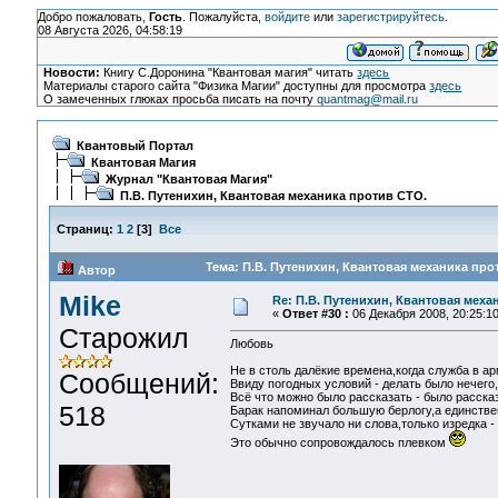
Добро пожаловать,
Гость
. Пожалуйста,
войдите
или
зарегистрируйтесь
.
08 Августа 2026, 04:58:19
Новости:
Книгу С.Доронина "Квантовая магия" читать
здесь
Материалы старого сайта "Физика Магии" доступны для просмотра
здесь
О замеченных глюках просьба писать на почту
quantmag@mail.ru
Квантовый Портал
Квантовая Магия
Журнал "Квантовая Магия"
П.В. Путенихин, Квантовая механика против СТО.
Страниц:
1
2
[
3
]
Все
Тема: П.В. Путенихин, Квантовая механика про
Автор
Mike
Re: П.В. Путенихин, Квантовая меха
«
Ответ #30 :
06 Декабря 2008, 20:25:10
Старожил
Любовь
Не в столь далёкие времена,когда служба в а
Сообщений:
Ввиду погодных условий - делать было нечего,
Всё что можно было рассказать - было рассказ
518
Барак напоминал большую берлогу,а единстве
Сутками не звучало ни слова,только изредка -
Это обычно сопровождалось плевком