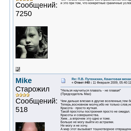
Сообщений:
и это при том, что конкретные граничные усло
7250
Mike
Re: П.В. Путенихин, Квантовая меха
«
Ответ #40 :
11 Февраля 2009, 05:40:11
Старожил
"Нельзя научиться плавать - не плавая"
(Председатель Мао)
Сообщений:
Чем дальше влезаю в другие вселенные,тем б
Теперь,восновном молчу,ибо не только слов,н
518
Красота - просто жуткая.
Такой простоты построения просто не ожидал.
Красоты и совершенства.
Хмм...а впрочем это одно и тоже.
Больше не могу выйти из астралии.
Не могу и не хочу.
А мир этот вызывает тошнотворное отвращен