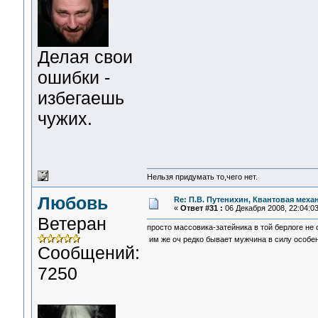
Делая свои
ошибки -
избегаешь
чужих.
Нельзя придумать то,чего нет.
Любовь
Re: П.В. Путенихин, Квантовая меха
«
Ответ #31 :
06 Декабря 2008, 22:04:03
Ветеран
просто массовика-затейника в той берлоге не о
им же оч редко бывает мужчина в силу особе
Сообщений:
7250