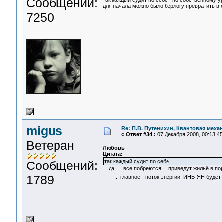
Сообщений:
так каждый судит по себе - по собственному у
для начала можно было берлогу превратить в ж
7250
migus
Re: П.В. Путенихин, Квантовая меха
«
Ответ #34 :
07 Декабря 2008, 00:13:45
Ветеран
Любовь
Цитата:
так каждый судит по себе
Сообщений:
... да ... все побреются ... приведут жильё в п
1789
... главное - поток энергии ИНЬ-ЯН будет 