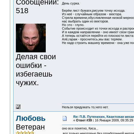
Сообщений:
День сурка.
518
Берём лист бумаги,рисуем точку исхода.
Из неё - случайным образом - вектора.
Стрела времени,обусловленная низкой мернос
нас выбрать один из векторов.
Но это - глупо.
Событие происходит из точки исхода и распро
И в каждом направлении - оно имеет свои гр
А теперь остаётся перейти из плоскости листа
Алё,гараж - проснитесь,мы вас теряем.
Не надо строить машину времени - она уже пос
Делая свои
ошибки -
избегаешь
чужих.
Нельзя придумать то,чего нет.
Любовь
Re: П.В. Путенихин, Квантовая меха
«
Ответ #39 :
16 Января 2009, 09:35:29
Ветеран
оно все понятно, Киса...
вот только некоторые без отработанной метод