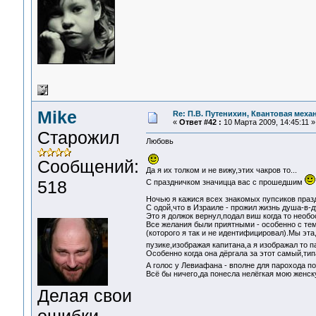
Mike
Re: П.В. Путенихин, Квантовая меха
«
Ответ #42 :
10 Марта 2009, 14:45:11 »
Старожил
Любовь
Сообщений:
Да я их толком и не вижу,этих чакров то...
518
С праздничком значицца вас с прошедшим
Ночью я кажися всех знакомых пупсиков праз
С одой,что в Израиле - прожил жизнь душа-в-ду
Это я должок вернул,подал виш когда то необ
Все желания были приятными - особенно с те
(которого я так и не идентифицировал).Мы эт
пузике,изображая капитана,а я изображал то 
Особенно когда она дёргала за этот самый,типа
А голос у Левиафана - вполне для парохода 
Всё бы ничего,да понесла нелёгкая мою женску
Делая свои