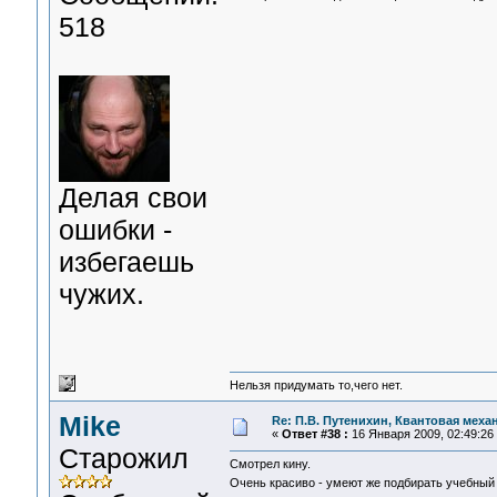
518
Делая свои
ошибки -
избегаешь
чужих.
Нельзя придумать то,чего нет.
Mike
Re: П.В. Путенихин, Квантовая меха
«
Ответ #38 :
16 Января 2009, 02:49:26
Старожил
Смотрел кину.
Очень красиво - умеют же подбирать учебны