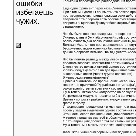
ошибки -
Только на переоткрытие распределения просты
Ещё один фрагмент пересказа Симона,оставший
избегаешь
При этом мы должны понимать,что всякое про
противоположных принципов,когда один действ
чужих.
плеромой.Эта плерома есть особая субстанц
плеромы выделился Демиург,бессмертный см
страданиями.
Что бы было понятнее,плерома - поверхность 
Универсальный Ум - абсолютный граф состоян
бесконечность,ака бесконечная конечность,ак
Великая Мысль - его противоположность,посут
бесконечность,ака конечная бесконечность,
до нас в образах Великое Ничто,Пустота,Абсо
Что бы понять разницу между левой и правой
проанализировать количество связей наобум в
1.количество прямых связей одного состояни
2.связи будут делиться на два принципиальны
а.косвенные связи (через другие состояния)
б.непосредственные(прямые).
Причём значительное превышение косвенных 
говорить о приличной "доработанности графа",
одномерной стрелы времени - составит величи
Ну а теперь включаем колдовство на полную к
Устремляем модуль,от величины 2,к величине 
Время - попросту разбалланс между этими дв
графа к графу.
Итак,инерция преодолена - и мы получили гра
посему задача выделения одного состояния ст
Это и сеть левая бесконечность,или,абсолютн
А теперь проделываем всё в обратном порядке
Опять,впринципе,процесс тот же самый,но ре
Ну а теперь мы можем позволить себе роско
Жаль,что Симон был первым и последним гнос