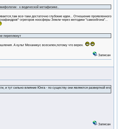
 мифологии - к ведической метафизике..
вается,там все-таки достаточно глубокие идеи... Отношение проявленного
скафандров"-эгрегоров ноосферы Земли через методики "самообгона"...
не переплюнут
ышления. А культ Механикус всесилен,потому что верен.
Записан
и, и тут сильно влияние Юнга - по существу они являются разверткой его
Записан