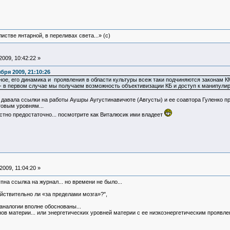
истве янтарной, в переливах света...» (c)
009, 10:42:22 »
ря 2009, 21:10:26
ое, его динамика и проявления в области культуры всеж таки подчиняются законам КМ
- в первом случае мы получаем возможность объективизации КБ и доступ к манипули
у давала ссылки на работы Аушры Аугустинавичюте (Августы) и ее соавтора Гуленко 
товым уровням...
стно предостаточно... посмотрите как Виталюсик ими владеет
009, 11:04:20 »
на ссылка на журнал... но времени не было...
йствительно ли «за пределами мозга»?",
аналогии вполне обоснованы...
ов материи... или энергетических уровней материи с ее низкоэнергетическим проявлен