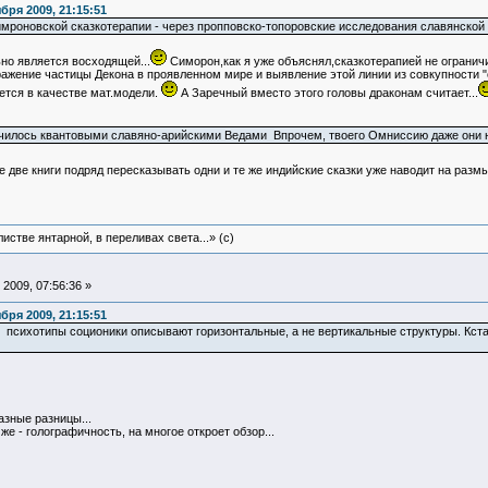
ря 2009, 21:15:51
симроновской сказкотерапии - через пропповско-топоровские исследования славянской
но является восходящей...
Симорон,как я уже объяснял,сказкотерапией не ограничи
ажение частицы Декона в проявленном мире и выявление этой линии из совкупности "
тся в качестве мат.модели.
А Заречный вместо этого головы драконам считает...
ончилось квантовыми славяно-арийскими Ведами Впрочем, твоего Омниссию даже они 
 две книги подряд пересказывать одни и те же индийские сказки уже наводит на разм
истве янтарной, в переливах света...» (c)
2009, 07:56:36 »
ря 2009, 21:15:51
 психотипы соционики описывают горизонтальные, а не вертикальные структуры. Кстат
азные разницы...
же - голографичность, на многое откроет обзор...