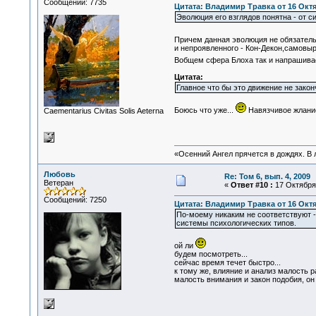
Сообщений: 7735
Цитата: Владимир Травка от 16 Октяб
Эволюция его взглядов понятна - от 
Причем данная эволюция не обязатель
и непроявленного - Кон-Декон,самовыр
Вобщем сфера Блоха так и напрашивае
Цитата:
Главное что бы это движение не зак
Боюсь что уже...
Навязчивое жлание
Сaementarius Civitas Solis Aeterna
«Осенний Ангел прячется в дождях. В л
Любовь
Re: Том 6, вып. 4, 2009
Ветеран
«
Ответ #10 :
17 Октября 
Сообщений: 7250
Цитата: Владимир Травка от 16 Октяб
По-моему никаким не соответствуют -
системы психологических типов.
ой ли
будем посмотреть...
сейчас время течет быстро...
к тому же, влияние и анализ малость р
малость внимания и закон подобия, он 