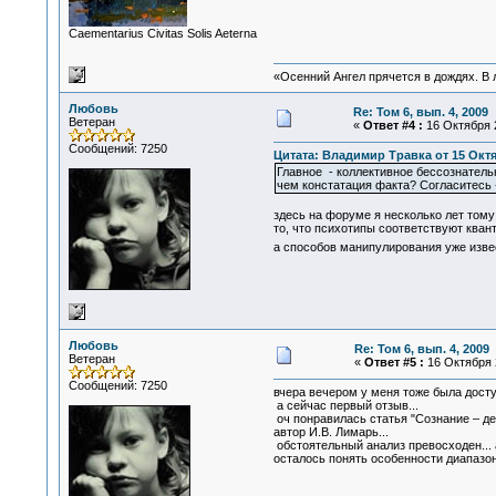
Сaementarius Civitas Solis Aeterna
«Осенний Ангел прячется в дождях. В л
Любовь
Re: Том 6, вып. 4, 2009
Ветеран
«
Ответ #4 :
16 Октября 2
Сообщений: 7250
Цитата: Владимир Травка от 15 Октяб
Главное - коллективное бессознательн
чем констатация факта? Согласитесь 
здесь на форуме я несколько лет том
то, что психотипы соответствуют кван
а способов манипулирования уже изве
Любовь
Re: Том 6, вып. 4, 2009
Ветеран
«
Ответ #5 :
16 Октября 2
Сообщений: 7250
вчера вечером у меня тоже была доступ
а сейчас первый отзыв...
оч понравилась статья "Сознание – де
автор И.В. Лимарь...
обстоятельный анализ превосходен... 
осталось понять особенности диапазон