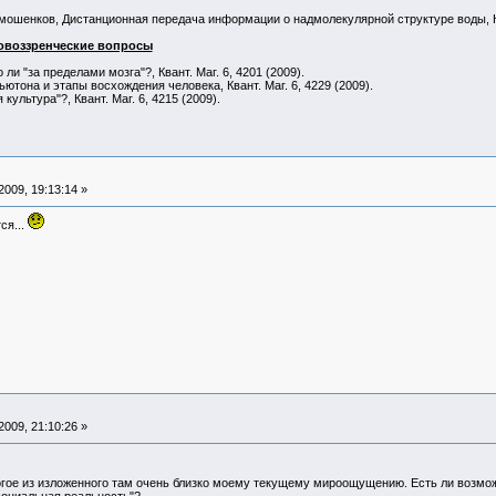
имошенков, Дистанционная передача информации о надмолекулярной структуре воды, Ква
овоззренческие вопросы
ли "за пределами мозга"?, Квант. Маг. 6, 4201 (2009).
ютона и этапы восхождения человека, Квант. Маг. 6, 4229 (2009).
культура"?, Квант. Маг. 6, 4215 (2009).
009, 19:13:14 »
ся...
009, 21:10:26 »
огое из изложенного там очень близко моему текущему мироощущению. Есть ли возмож