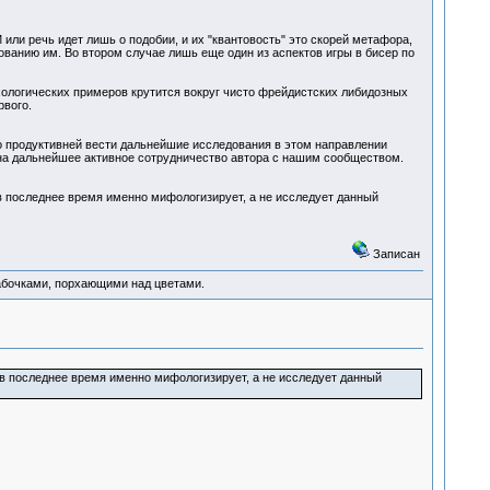
или речь идет лишь о подобии, и их "квантовость" это скорей метафора,
ванию им. Во втором случае лишь еще один из аспектов игры в бисер по
ихологических примеров крутится вокруг чисто фрейдистских либидозных
рвого.
то продуктивней вести дальнейшие исследования в этом направлении
у на дальнейшее активное сотрудничество автора с нашим сообществом.
в последнее время именно мифологизирует, а не исследует данный
Записан
абочками, порхающими над цветами.
в последнее время именно мифологизирует, а не исследует данный