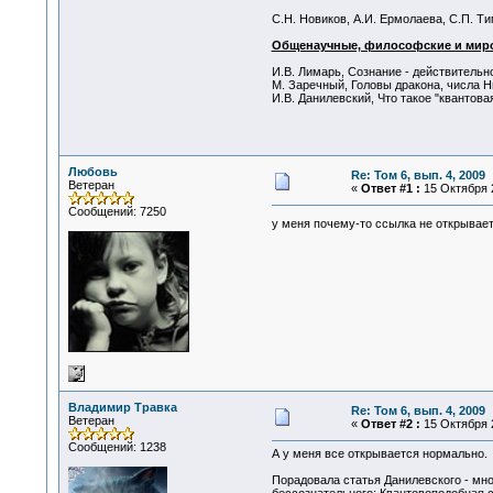
С.Н. Новиков, А.И. Ермолаева, С.П. Т
Общенаучные, философские и мир
И.В. Лимарь, Сознание - действительно 
М. Заречный, Головы дракона, числа Нь
И.В. Данилевский, Что такое "квантовая 
Любовь
Re: Том 6, вып. 4, 2009
Ветеран
«
Ответ #1 :
15 Октября 2
Сообщений: 7250
у меня почему-то ссылка не открывает
Владимир Травка
Re: Том 6, вып. 4, 2009
Ветеран
«
Ответ #2 :
15 Октября 2
Сообщений: 1238
А у меня все открывается нормально.
Порадовала статья Данилевского - мн