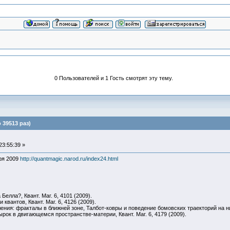
0 Пользователей и 1 Гость смотрят эту тему.
 39513 раз)
23:55:39 »
ря 2009
http://quantmagic.narod.ru/index24.html
Белла?, Квант. Маг. 6, 4101 (2009).
 квантов, Квант. Маг. 6, 4126 (2009).
ия: фракталы в ближней зоне, Талбот-ковры и поведение бомовских траекторий на них,
рок в двигающемся пространстве-материи, Квант. Маг. 6, 4179 (2009).