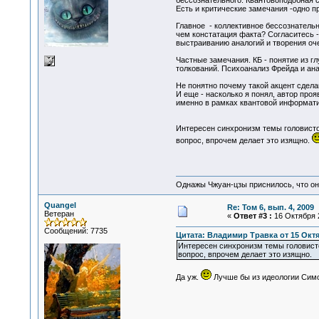
бессознательного: Квантовоподобная 
Есть и критические замечания -одно 
Главное - коллективное бессознательн
чем констатация факта? Согласитесь -
выстраиванию аналогий и творения о
Частные замечания. КБ - понятие из г
толкований. Психоанализ Фрейда и ана
Не понятно почему такой акцент сдела
И еще - насколько я понял, автор про
именно в рамках квантовой информат
Интересен синхронизм темы головисто
вопрос, впрочем делает это изящно.
Однажы Чжуан-цзы приснилось, что он
Quangel
Re: Том 6, вып. 4, 2009
Ветеран
«
Ответ #3 :
16 Октября 2
Сообщений: 7735
Цитата: Владимир Травка от 15 Октяб
Интересен синхронизм темы головисто
вопрос, впрочем делает это изящно.
Да уж.
Лучше бы из идеологии Симо