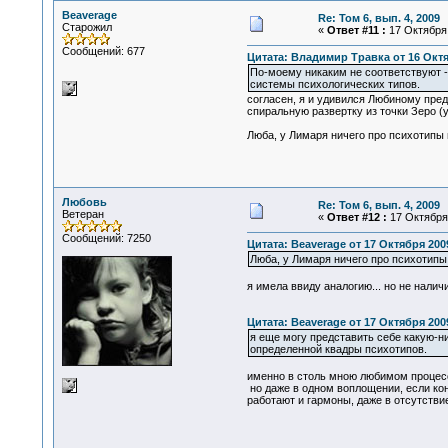
Beaverage
Re: Том 6, вып. 4, 2009
Старожил
«
Ответ #11 :
17 Октября 
Сообщений: 677
Цитата: Владимир Травка от 16 Октяб
По-моему никаким не соответствуют -
системы психологических типов.
согласен, я и удивился Любиному пре
спиральную развертку из точки Зеро (
Люба, у Лимаря ничего про психотипы 
Любовь
Re: Том 6, вып. 4, 2009
Ветеран
«
Ответ #12 :
17 Октября 
Сообщений: 7250
Цитата: Beaverage от 17 Октября 2009
Люба, у Лимаря ничего про психотипы
я имела ввиду аналогию... но не наличи
Цитата: Beaverage от 17 Октября 2009
я еще могу представить себе какую-ни
определенной квадры психотипов.
именно в столь мною любимом процес
но даже в одном воплощении, если кон
работают и гармоны, даже в отсутствие