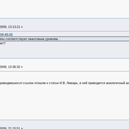
009, 13:13:21 »
10:42:22
ипы соответствуют квантовым уровням...
уют?
009, 13:36:32 »
приводившихся ссылок отошлю к статье И.В. Лимарь, в ней приводится аналогичный а
009, 21:15:51 »