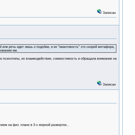
Записан
 или речь идет лишь о подобии, и их "квантовость" это скорей метафора,
рованию им.
про психотипы, их взаимодействие, совместимость и обращала внимание на
Записан
ием на физ. плане в 3-х мерной развертке...