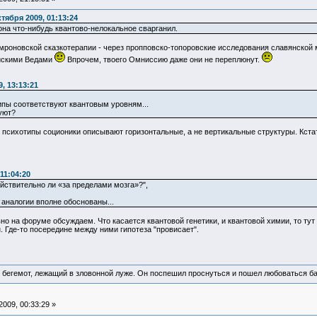
тября 2009, 01:13:24
на что-нибудь квантово-нелокальное сварганил.
имроновской сказкотерапии - через пропповско-топоровские исследования славянской 
йскими Ведами
Впрочем, твоего Омниссию даже они не переплюнут.
, 13:13:21
ипы соответствуют квантовым уровням...
уют?
психотипы соционики описывают горизонтальные, а не вертикальные структуры. Кстати
11:04:20
йствительно ли «за пределами мозга»?",
 аналогии вполне обоснованы...
но на форуме обсуждаем. Что касается квантовой генетики, и квантовой химии, то тут
. Где-то посередине между ними гипотеза "провисает".
 бегемот, лежащий в зловонной луже. Он поспешил проснуться и пошел любоваться б
009, 00:33:29 »