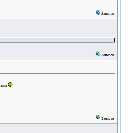
Записан
Записан
нализ
Записан