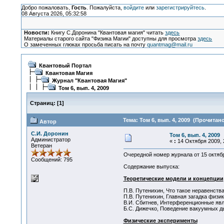
Добро пожаловать,
Гость
. Пожалуйста,
войдите
или
зарегистрируйтесь
.
08 Августа 2026, 05:32:58
Новости:
Книгу С.Доронина "Квантовая магия" читать
здесь
Материалы старого сайта "Физика Магии" доступны для просмотра
здесь
О замеченных глюках просьба писать на почту
quantmag@mail.ru
Квантовый Портал
Квантовая Магия
Журнал "Квантовая Магия"
Том 6, вып. 4, 2009
Страниц:
[
1
]
Тема: Том 6, вып. 4, 2009 (Прочитано
Автор
С.И. Доронин
Том 6, вып. 4, 2009
Администратор
«
:
14 Октября 2009, 
Ветеран
Очередной номер журнала от 15 октяб
Сообщений: 795
Содержание выпуска:
Теоретические модели и концепции
П.В. Путенихин, Что такое неравенства 
П.В. Путенихин, Главная загадка физики
В.И. Сбитнев, Интерференционные явлен
Б.С. Дижечко, Поведение вакуумных ды
Физические эксперименты