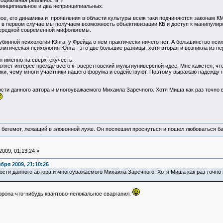
социальная реальность"?
принципиальное и два непринципиальных.
ое, его динамика и проявления в области культуры всеж таки подчиняются законам КМ 
 в первом случае мы получаем возможность объективизации КБ и доступ к манипулиро
чередной современной мифологемы.
лубинной психологии Юнга, у Фрейда о нем практически ничего нет. А большинство пс
литическая психология Юнга - это две большие разницы, хотя вторая и возникла из пе
н именно на сверхтекучесть.
являет интерес прежде всего к эвереттовский мультиуниверсной идее. Мне кажется, ч
ики, чему многи участники нашего форума и содействуют. Поэтому выражаю надежд
сти данного автора и многоуважаемого Михаила Заречного. Хотя Миша как раз точно 
 бегемот, лежащий в зловонной луже. Он поспешил проснуться и пошел любоваться б
009, 01:13:24 »
ря 2009, 21:10:26
сти данного автора и многоуважаемого Михаила Заречного. Хотя Миша как раз точно 
рона что-нибудь квантово-нелокальное сварганил.