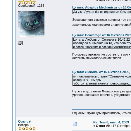
Сообщений: 1238
Цитата: Adeptus Mechanicus от 16 Ок
Да уж. Лучше бы из идеологии Симоро
Эволюция его взглядов понятна - от с
закончилось квантовыми славяно-ари
Цитата: Beaverage от 16 Октября 2009
Цитата: Любовь от Сегодня в 10:42:22
обращала внимание на то, что психот
и каким уровням и как они соответств
По-моему никаким не соответствуют - 
системы психологических типов.
Цитата: Любовь от 16 Октября 2009, 
оч понравилась статья "Сознание – де
автор И.В. Лимарь...
обстоятельный анализ превосходен...
Ну эту и др. статьи Лимаря мы уже дав
уровень сознания не очень убедителен
Однажы Чжуан-цзы приснилось, что он
Quangel
Re: Том 6, вып. 4, 2009
Ветеран
«
Ответ #9 :
17 Октября 2