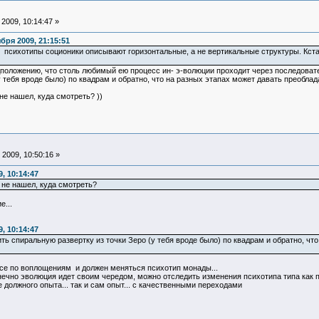
2009, 10:14:47 »
ря 2009, 21:15:51
 психотипы соционики описывают горизонтальные, а не вертикальные структуры. Кстат
дположению, что столь любимый ею процесс ин- э-волюции проходит через последоват
у тебя вроде было) по квадрам и обратно, что на разных этапах может давать преобла
не нашел, куда смотреть? ))
2009, 10:50:16 »
, 10:14:47
 не нашел, куда смотреть?
е...
, 10:14:47
ть спиральную развертку из точки Зеро (у тебя вроде было) по квадрам и обратно, чт
се по воплощениям и должен меняться психотип монады...
ечно эволюция идет своим чередом, можно отследить изменения психотипа типа как по
 должного опыта... так и сам опыт... с качественными переходами