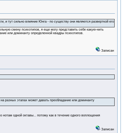
и, и тут сильно влияние Юнга - по существу они являются разверткой его
ельную смену психотипов, я еще могу представить себе какую-нить
дание или доминанту определенной квадры психотипов.
Записан
о на разных этапах может давать преобладание или доминанту
 нотам одной октавы... потому как в течение одного воплощения
Записан