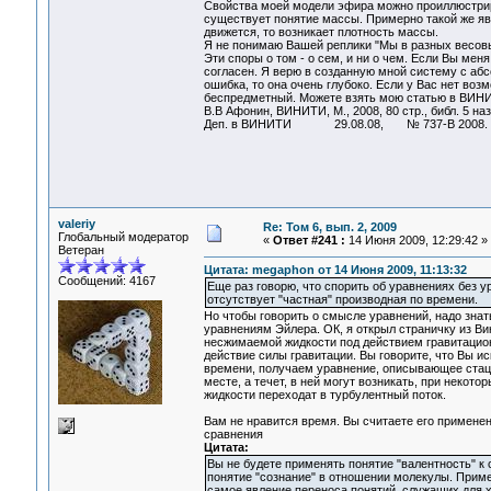
Свойства моей модели эфира можно проиллюстриро
существует понятие массы. Примерно такой же явл
движется, то возникает плотность массы.
Я не понимаю Вашей реплики "Мы в разных весовых
Эти споры о том - о сем, и ни о чем. Если Вы меня
согласен. Я верю в созданную мной систему с абсо
ошибка, то она очень глубоко. Если у Вас нет воз
беспредметный. Можете взять мою статью в ВИНИ
В.В Афонин, ВИНИТИ, М., 2008, 80 стр., библ. 5 назв
Деп. в ВИНИТИ 29.08.08, № 737-В 2008. Но, в
valeriy
Re: Том 6, вып. 2, 2009
Глобальный модератор
«
Ответ #241 :
14 Июня 2009, 12:29:42 »
Ветеран
Цитата: megaphon от 14 Июня 2009, 11:13:32
Сообщений: 4167
Еще раз говорю, что спорить об уравнениях без 
отсутствует "частная" производная по времени.
Но чтобы говорить о смысле уравнений, надо знат
уравнениям Эйлера. ОК, я открыл страничку из В
несжимаемой жидкости под действием гравитацио
действие силы гравитации. Вы говорите, что Вы и
времени, получаем уравнение, описывающее стацио
месте, а течет, в ней могут возникать, при некот
жидкости переходат в турбулентный поток.
Вам не нравится время. Вы считаете его примене
сравнения
Цитата:
Вы не будете применять понятие "валентность" к 
понятие "сознание" в отношении молекулы. Приме
самое явление переноса понятий, служащих для 