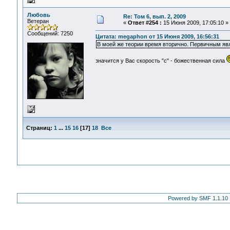
Любовь
Re: Том 6, вып. 2, 2009
Ветеран
«
Ответ #254 :
15 Июня 2009, 17:05:10 »
Сообщений: 7250
Цитата: megaphon от 15 Июня 2009, 16:56:31
В моей же теории время вторично. Первичным явл
значится у Вас скорость "с" - божественная сила
Страниц:
1
...
15
16
[
17
]
18
Все
Powered by SMF 1.1.10