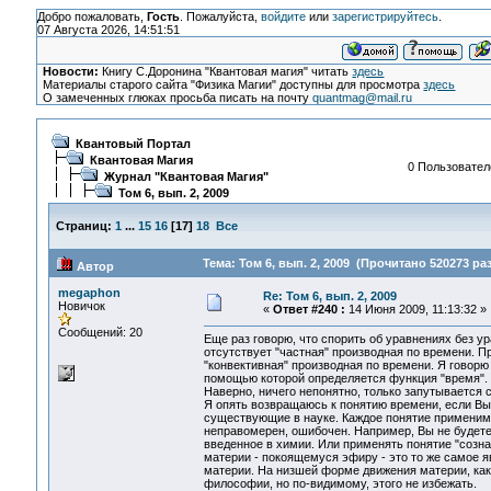
Добро пожаловать,
Гость
. Пожалуйста,
войдите
или
зарегистрируйтесь
.
07 Августа 2026, 14:51:51
Новости:
Книгу С.Доронина "Квантовая магия" читать
здесь
Материалы старого сайта "Физика Магии" доступны для просмотра
здесь
О замеченных глюках просьба писать на почту
quantmag@mail.ru
Квантовый Портал
Квантовая Магия
0 Пользователе
Журнал "Квантовая Магия"
Том 6, вып. 2, 2009
Страниц:
1
...
15
16
[
17
]
18
Все
Тема: Том 6, вып. 2, 2009 (Прочитано 520273 раз
Автор
megaphon
Re: Том 6, вып. 2, 2009
Новичок
«
Ответ #240 :
14 Июня 2009, 11:13:32 »
Сообщений: 20
Еще раз говорю, что спорить об уравнениях без у
отсутствует "частная" производная по времени. Пр
"конвективная" производная по времени. Я говорю 
помощью которой определяется функция "время".
Наверно, ничего непонятно, только запутывается с
Я опять возвращаюсь к понятию времени, если Вы 
существующие в науке. Каждое понятие применимо
неправомерен, ошибочен. Например, Вы не будете 
введенное в химии. Или применять понятие "созн
материи - покоящемуся эфиру - это то же самое 
материи. На низшей форме движения материи, как
философии, но по-видимому, этого не избежать.