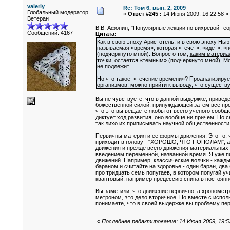
valeriy
Re: Том 6, вып. 2, 2009
Глобальный модератор
«
Ответ #245 :
14 Июня 2009, 16:22:58 »
Ветеран
В.В. Афонин, "Популярные лекции по вихревой теори
Сообщений: 4167
Цитата:
Как в свою эпоху Аристотель, и в свою эпоху Нью
называемая «время», которая «течет», «идет», «п
(подчеркнуто мной). Вопрос о том,
каким материа
точки, остается «темным»
(подчеркнуто мной). М
не подлежит.
Но что такое «течение времени»? Проанализируе
организмов, можно прийти к выводу, что существ
Вы не чувствуете, что в данной выдержке, привед
божественной силой, принуждающей затем все проц
что это вы вещаете якобы от всего ученого сообще
диктует ход развития, оно вообще ни причем. Но 
так лихо их приписывать научной общественности
Первичны материя и ее формы движения. Это то, ч
приходит в голову - "ХОРОШО, ЧТО ПОПОЛАМ", а во
движения и прежде всего движения материальных 
введением переменной, названной время. Я уже п
движений. Например, классические волчки - кажды
бараном и считайте на здоровье - один баран, два 
про тридцать семь попугаев, в котором попугай у
квантовый, например прецессию спина в постоянн
Вы заметили, что движение первично, а хронометри
метроном, это дело вторичное. Но вместе с испо
понимаете, что в своей выдержке вы проблему пере
«
Последнее редактирование: 14 Июня 2009, 19:52