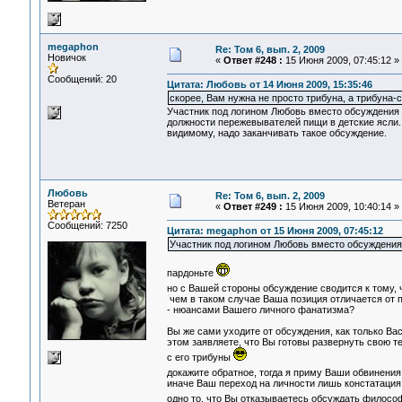
megaphon
Re: Том 6, вып. 2, 2009
Новичок
«
Ответ #248 :
15 Июня 2009, 07:45:12 »
Сообщений: 20
Цитата: Любовь от 14 Июня 2009, 15:35:46
скорее, Вам нужна не просто трибуна, а трибуна-с
Участник под логином Любовь вместо обсуждения т
должности пережевывателей пищи в детские ясли.
видимому, надо заканчивать такое обсуждение.
Любовь
Re: Том 6, вып. 2, 2009
Ветеран
«
Ответ #249 :
15 Июня 2009, 10:40:14 »
Сообщений: 7250
Цитата: megaphon от 15 Июня 2009, 07:45:12
Участник под логином Любовь вместо обсуждения 
пардоньте
но с Вашей стороны обсуждение сводится к тому, 
чем в таком случае Ваша позиция отличается от 
- нюансами Вашего личного фанатизма?
Вы же сами уходите от обсуждения, как только Ва
этом заявляете, что Вы готовы развернуть свою те
с его трибуны
докажите обратное, тогда я приму Ваши обвинения
иначе Ваш переход на личности лишь констатация
одно то, что Вы отказываетесь обсуждать философ