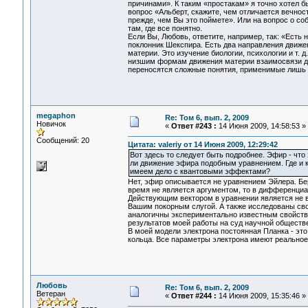
причинами». К таким «простакам» я точно хотел 
вопрос «Альберт, скажите, чем отличается вечност
прежде, чем Вы это поймете». Или на вопрос о со
там, где все понятно.
Если Вы, Любовь, ответите, например, так: «Есть 
поклонник Шекспира. Есть два направления движен
материи. Это изучение биологии, психологии и т. 
низшим формам движения материи взаимосвязи до
переносятся сложные понятия, применимые лишь
megaphon
Re: Том 6, вып. 2, 2009
Новичок
«
Ответ #243 :
14 Июня 2009, 14:58:53 »
Сообщений: 20
Цитата: valeriy от 14 Июня 2009, 12:29:42
Вот здесь то следует быть подробнее. Эфир - чт
ли движение эфира подобным уравнением. Где и к
имеем дело с квантовыми эффектами?
Нет, эфир описывается не уравнением Эйлера. Бер
время не является аргументом, то в дифференциа
Действующим вектором в уравнении является не ве
Вашим покорным слугой. А также исследованы свой
аналогичны экспериментально известным свойствам
результатов моей работы на суд научной обществ
В моей модели электрона постоянная Планка - эт
кольца. Все параметры электрона имеют реальное
Любовь
Re: Том 6, вып. 2, 2009
Ветеран
«
Ответ #244 :
14 Июня 2009, 15:35:46 »