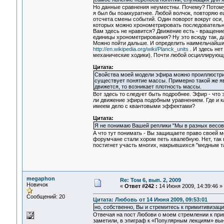
Но данные сравнения неуместны. Почему? Потому ч
я был бы поаккуратнее. Любой волчок, повторяю ещ
отсчета смены событий. Один поворот вокруг оси, в
которых можно хронометрировать последовательно
Вам здесь не нравится? Движение есть - вращение
единицы хронометрирования? Ну это всюду так, 
Можно пойти дальше. И определить наимельчайшие
http://en.wikipedia.org/wiki/Planck_units
. И здесь нет
механические ходики). Почти любой осциллирующи
Цитата:
Свойства моей модели эфира можно проиллюстрир
существует понятие массы. Примерно такой же явл
движется, то возникает плотность массы.
Вот здесь то следует быть подробнее. Эфир - что
ли движение эфира подобным уравнением. Где и к
имеем дело с квантовыми эффектами?
Цитата:
Я не понимаю Вашей реплики "Мы в разных весов
А что тут понимать - Вы защищаете право своей м
форумчане стали хором петь хвалебную. Нет, так 
постигнет участь многих, накрывшихся "медным т
megaphon
Re: Том 6, вып. 2, 2009
Новичок
«
Ответ #242 :
14 Июня 2009, 14:39:46 »
Сообщений: 20
Цитата: Любовь от 14 Июня 2009, 09:53:01
но, собственно, Вы и стремитесь к примитивизаци
Отвечая на пост Любови о моем стремлении к прим
заметили, в эпиграф к «Популярным лекциям» вын