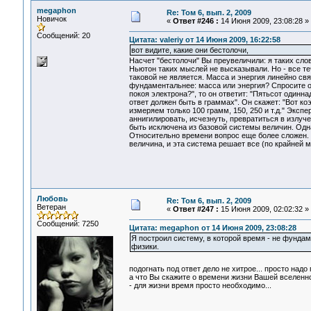
megaphon
Re: Том 6, вып. 2, 2009
Новичок
«
Ответ #246 :
14 Июня 2009, 23:08:28 »
Сообщений: 20
Цитата: valeriy от 14 Июня 2009, 16:22:58
вот видите, какие они бестолочи,
Насчет "бестолочи" Вы преувеличили: я таких слов
Ньютон таких мыслей не высказывали. Но - все те
таковой не является. Масса и энергия линейно св
фундаментальнее: масса или энергия? Спросите об
покоя электрона?", то он ответит: "Пятьсот одинн
ответ должен быть в граммах". Он скажет: "Вот к
измеряем только 100 грамм, 150, 250 и т.д." Экс
аннигилировать, исчезнуть, превратиться в излуче
быть исключена из базовой системы величин. Одн
Относительно времени вопрос еще более сложен. Ч
величина, и эта система решает все (по крайней м
Любовь
Re: Том 6, вып. 2, 2009
Ветеран
«
Ответ #247 :
15 Июня 2009, 02:02:32 »
Сообщений: 7250
Цитата: megaphon от 14 Июня 2009, 23:08:28
Я построил систему, в которой время - не фундам
физики.
подогнать под ответ дело не хитрое... просто надо
а что Вы скажите о времени жизни Вашей вселенн
- для жизни время просто необходимо...