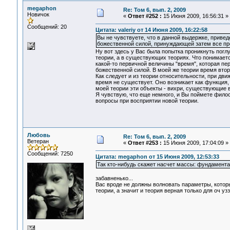
megaphon
Re: Том 6, вып. 2, 2009
Новичок
«
Ответ #252 :
15 Июня 2009, 16:56:31 »
Сообщений: 20
Цитата: valeriy от 14 Июня 2009, 16:22:58
Вы не чувствуете, что в данной выдержке, привед
божественной силой, принуждающей затем все про
Ну вот здесь у Вас была попытка проникнуть поглу
теории, а в существующих теориях. Что понимает
какой-то первичной величины "время", которая пер
божественной силой. В моей же теории время втор
Как следует и из теории относительности, при дви
время не существует. Оно возникает как функция,
моей теории эти объекты - вихри, существующие в
Я чувствую, что еще немного, и Вы поймете фило
вопросы при восприятии новой теории.
Любовь
Re: Том 6, вып. 2, 2009
Ветеран
«
Ответ #253 :
15 Июня 2009, 17:04:09 »
Сообщений: 7250
Цитата: megaphon от 15 Июня 2009, 12:53:33
Так кто-нибудь скажет насчет массы: фундамента
забавненько...
Вас вроде не должны волновать параметры, которы
теории, а значит и теория верная только для оч узз