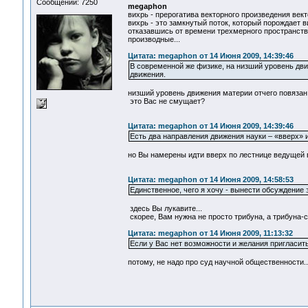
Сообщений: 7250
megaphon
вихрь - прерогатива векторного произведения вект
вихрь - это замкнутый поток, который порождает в
отказавшись от времени трехмерного пространства
производные...
Цитата: megaphon от 14 Июня 2009, 14:39:46
В современной же физике, на низший уровень дв
движения.
низший уровень движения материи отчего повязан 
это Вас не смущает?
Цитата: megaphon от 14 Июня 2009, 14:39:46
Есть два направления движения науки – «вверх» и
но Вы намерены идти вверх по лестнице ведущей в
Цитата: megaphon от 14 Июня 2009, 14:58:53
Единственное, чего я хочу - вынести обсуждение 
здесь Вы лукавите...
скорее, Вам нужна не просто трибуна, а трибуна-с
Цитата: megaphon от 14 Июня 2009, 11:13:32
Если у Вас нет возможности и желания пригласить
потому, не надо про суд научной общественности..