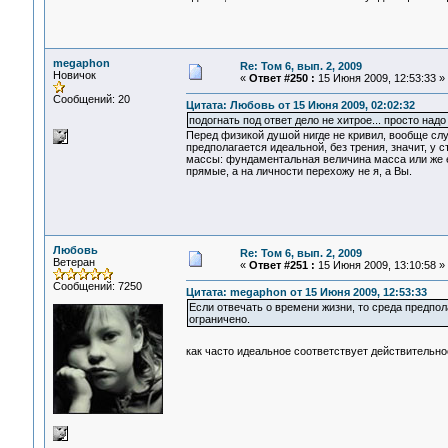
megaphon
Re: Том 6, вып. 2, 2009
Новичок
«
Ответ #250 :
15 Июня 2009, 12:53:33 »
Сообщений: 20
Цитата: Любовь от 15 Июня 2009, 02:02:32
подогнать под ответ дело не хитрое... просто надо
Перед физикой душой нигде не кривил, вообще слу
предполагается идеальной, без трения, значит, у 
массы: фундаментальная величина масса или же ее
прямые, а на личности перехожу не я, а Вы.
Любовь
Re: Том 6, вып. 2, 2009
Ветеран
«
Ответ #251 :
15 Июня 2009, 13:10:58 »
Сообщений: 7250
Цитата: megaphon от 15 Июня 2009, 12:53:33
Если отвечать о времени жизни, то среда предпол
ограничено.
как часто идеальное соответствует действительн