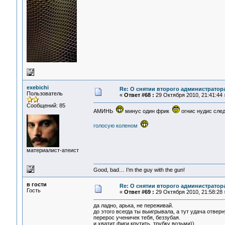
exebichi
Re: О снятии второго администратор
Пользователь
«
Ответ #68 :
29 Октября 2010, 21:41:44 
Сообщений: 85
АМИНЬ
минус один фрик
огнис нудис сл
голосую коленом
материалист-атеист
Good, bad… I’m the guy with the gun!
в гости
Re: О снятии второго администратор
Гость
«
Ответ #69 :
29 Октября 2010, 21:58:28 
да ладно, арька, не переживай.
до этого всегда ты выигрывала, а тут удача отверн
перерос ученичек тебя, беззубая.
и хватит фиги крутить, трубку возьми))