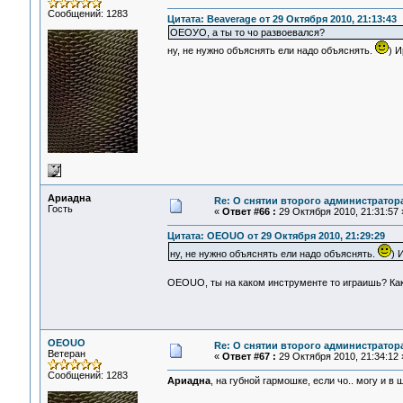
Сообщений: 1283
Цитата: Beaverage от 29 Октября 2010, 21:13:43
ОЕОУО, а ты то чо развоевался?
ну, не нужно объяснять ели надо объяснять.
) И
Ариадна
Re: О снятии второго администратор
Гость
«
Ответ #66 :
29 Октября 2010, 21:31:57 
Цитата: OEOUO от 29 Октября 2010, 21:29:29
ну, не нужно объяснять ели надо объяснять.
) 
OEOUO, ты на каком инструменте то играишь? Как
OEOUO
Re: О снятии второго администратор
Ветеран
«
Ответ #67 :
29 Октября 2010, 21:34:12 
Сообщений: 1283
Ариадна
, на губной гармошке, если чо.. могу и в 