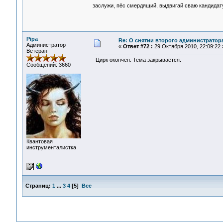
заслужи, пёс смердящий, выдвигай сваю кандида
Pipa
Re: О снятии второго администратор
Администратор
«
Ответ #72 :
29 Октября 2010, 22:09:22 
Ветеран
Цирк окончен. Тема закрывается.
Сообщений: 3660
Квантовая
инструменталистка
Страниц:
1
...
3
4
[
5
]
Все