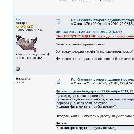
kadh
Re: О снятии второго администратор
Ветеран
«
Ответ #70 :
29 Октября 2010, 22:02:58 
Сообщений: 1207
Цитата: Pipa от 29 Октября 2010, 21:35:18
Вам ПРЕДУПРЕЖДЕНИЕ за создание оффтопных
Замечательная формулировка...
Вот предупреждал насчёт "максимально-широких".
Я очень сексуален! И
ваще - прелесть!
Ну не полезно это для нежной девичьей психики, не
Ариадна
Re: О снятии второго администратор
Гость
«
Ответ #71 :
29 Октября 2010, 22:04:32 
Цитата: глупый бондарь от 29 Октября 2010, 21
да ладно, арька, не переживай.
до этого всегда ты выигрывала, а тут удача отверн
перерос ученичек тебя, беззубая.
и хватит фиги крутить, трубку возьми))
Перерос! Аминь! Всю грязну работу за учительни
Цитата:
и хватит фиги крутить, трубку возьми))