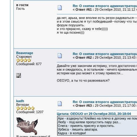
в гости
Re: О снятии второго администратор
Гость
«
Ответ #61 :
29 Октября 2010, 21:11:12 
да нет, арька, мне вполне есть резон радоваться-
и в этом смысле я тут победивший--потому что ты
форум порушить.
и это пркрасно, скажу я тебе)))))
я те ща позоню)))
Beaverage
Re: О снятии второго администратор
Старожил
«
Ответ #62 :
29 Октября 2010, 21:13:43 
Сообщений: 677
Давайте уже закончим истерику, этого достаточно 
как и ожидалось, в остальном - ничего криминаль
истерии как раз может к этому привести...
ОЕОУО, а ты то чо развоевался?
kadh
Re: О снятии второго администратор
Ветеран
«
Ответ #63 :
29 Октября 2010, 21:17:00 
Сообщений: 1207
Цитата: OEOUO от 29 Октября 2010, 20:18:04
Ари - вздернуть! Клеймо на плечо в догонку не по
Любу - под килем пропустить пару раз...
Олега - принять присягу и простить.
Урбиса - лишить аватара.
Кадха - в колодки!
Я очень сексуален! И