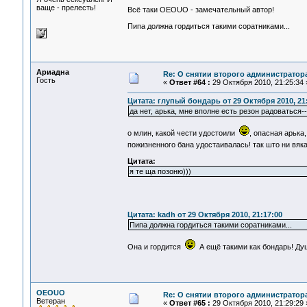
ваще - прелесть!
Всё таки OEOUO - замечательный автор!
Пипа должна гордиться такими соратниками...
Ариадна
Re: О снятии второго администратор
Гость
«
Ответ #64 :
29 Октября 2010, 21:25:34 
Цитата: глупый бондарь от 29 Октября 2010, 21:
да нет, арька, мне вполне есть резон радоваться-
о млин, какой чести удостоили
, опасная арька
пожизненного бана удостаивалась! так што ни вяк
Цитата:
я те ща позоню)))
Цитата: kadh от 29 Октября 2010, 21:17:00
Пипа должна гордиться такими соратниками...
Она и гордится
А ещё такими как бондарь! Ду
OEOUO
Re: О снятии второго администратор
Ветеран
«
Ответ #65 :
29 Октября 2010, 21:29:29 