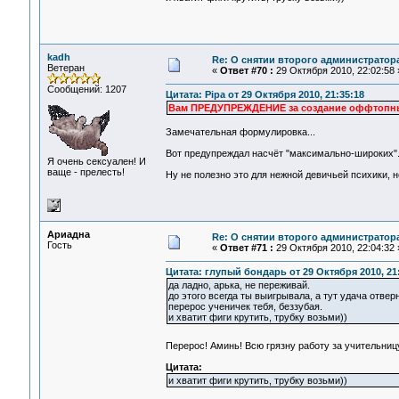
kadh
Re: О снятии второго администратор
Ветеран
«
Ответ #70 :
29 Октября 2010, 22:02:58 
Сообщений: 1207
Цитата: Pipa от 29 Октября 2010, 21:35:18
Вам ПРЕДУПРЕЖДЕНИЕ за создание оффтопных
Замечательная формулировка...
Вот предупреждал насчёт "максимально-широких".
Я очень сексуален! И
ваще - прелесть!
Ну не полезно это для нежной девичьей психики, не
Ариадна
Re: О снятии второго администратор
Гость
«
Ответ #71 :
29 Октября 2010, 22:04:32 
Цитата: глупый бондарь от 29 Октября 2010, 21
да ладно, арька, не переживай.
до этого всегда ты выигрывала, а тут удача отверн
перерос ученичек тебя, беззубая.
и хватит фиги крутить, трубку возьми))
Перерос! Аминь! Всю грязну работу за учительни
Цитата:
и хватит фиги крутить, трубку возьми))