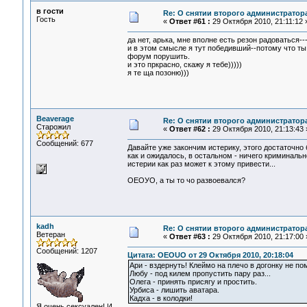
в гости
Re: О снятии второго администратор
Гость
«
Ответ #61 :
29 Октября 2010, 21:11:12 
да нет, арька, мне вполне есть резон радоваться-
и в этом смысле я тут победивший--потому что ты
форум порушить.
и это пркрасно, скажу я тебе)))))
я те ща позоню)))
Beaverage
Re: О снятии второго администратор
Старожил
«
Ответ #62 :
29 Октября 2010, 21:13:43 
Сообщений: 677
Давайте уже закончим истерику, этого достаточно 
как и ожидалось, в остальном - ничего криминаль
истерии как раз может к этому привести...
ОЕОУО, а ты то чо развоевался?
kadh
Re: О снятии второго администратор
Ветеран
«
Ответ #63 :
29 Октября 2010, 21:17:00 
Сообщений: 1207
Цитата: OEOUO от 29 Октября 2010, 20:18:04
Ари - вздернуть! Клеймо на плечо в догонку не по
Любу - под килем пропустить пару раз...
Олега - принять присягу и простить.
Урбиса - лишить аватара.
Кадха - в колодки!
Я очень сексуален! И