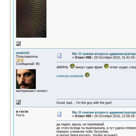
exebichi
Re: О снятии второго администратор
Пользователь
«
Ответ #68 :
29 Октября 2010, 21:41:44 
Сообщений: 85
АМИНЬ
минус один фрик
огнис нудис сл
голосую коленом
материалист-атеист
Good, bad… I’m the guy with the gun!
в гости
Re: О снятии второго администратор
Гость
«
Ответ #69 :
29 Октября 2010, 21:58:28 
да ладно, арька, не переживай.
до этого всегда ты выигрывала, а тут удача отверн
перерос ученичек тебя, беззубая.
и хватит фиги крутить, трубку возьми))