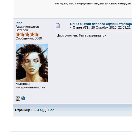
заслужи, пёс смердящий, выдвигай сваю кандида
Pipa
Re: О снятии второго администратор
Администратор
«
Ответ #72 :
29 Октября 2010, 22:09:22 
Ветеран
Цирк окончен. Тема закрывается.
Сообщений: 3660
Квантовая
инструменталистка
Страниц:
1
...
3
4
[
5
]
Все