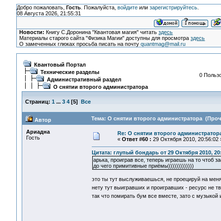
Добро пожаловать,
Гость
. Пожалуйста,
войдите
или
зарегистрируйтесь
.
08 Августа 2026, 21:55:31
Новости:
Книгу С.Доронина "Квантовая магия" читать
здесь
Материалы старого сайта "Физика Магии" доступны для просмотра
здесь
О замеченных глюках просьба писать на почту
quantmag@mail.ru
Квантовый Портал
Технические разделы
0 Пользо
Административный раздел
О снятии второго администратора
Страниц:
1
...
3
4
[
5
]
Все
Тема: О снятии второго администратора (Прочи
Автор
Ариадна
Re: О снятии второго администратор
Гость
«
Ответ #60 :
29 Октября 2010, 20:56:02 
Цитата: глупый бондарь от 29 Октября 2010, 20
арька, проиграв все, теперь играешь на то чтоб 
до чего примитивные приёмы)))))))))))))
это ты тут выслуживаешься, не проецируй на мен
нету тут выигравших и проигравших - ресурс не т
так что помирать бум все вместе, зато с музыкой