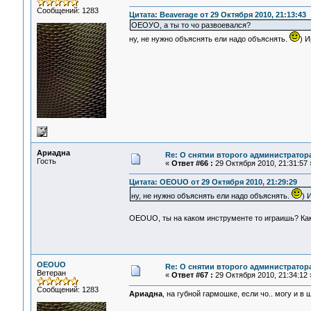
Сообщений: 1283
Цитата: Beaverage от 29 Октября 2010, 21:13:43
ОЕОУО, а ты то чо развоевался?
ну, не нужно объяснять ели надо объяснять.
) И
Ариадна
Re: О снятии второго администратор
Гость
«
Ответ #66 :
29 Октября 2010, 21:31:57 
Цитата: OEOUO от 29 Октября 2010, 21:29:29
ну, не нужно объяснять ели надо объяснять.
) 
OEOUO, ты на каком инструменте то играишь? Как
OEOUO
Re: О снятии второго администратор
Ветеран
«
Ответ #67 :
29 Октября 2010, 21:34:12 
Сообщений: 1283
Ариадна
, на губной гармошке, если чо.. могу и в 