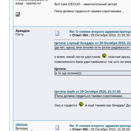
ваще - прелесть!
Всё таки OEOUO - замечательный автор!
Пипа должна гордиться такими соратниками...
Ариадна
Re: О снятии второго администратор
Гость
«
Ответ #64 :
29 Октября 2010, 21:25:34 
Цитата: глупый бондарь от 29 Октября 2010, 21:
да нет, арька, мне вполне есть резон радоваться-
о млин, какой чести удостоили
, опасная арька
пожизненного бана удостаивалась! так што ни вяк
Цитата:
я те ща позоню)))
Цитата: kadh от 29 Октября 2010, 21:17:00
Пипа должна гордиться такими соратниками...
Она и гордится
А ещё такими как бондарь! Ду
OEOUO
Re: О снятии второго администратор
Ветеран
«
Ответ #65 :
29 Октября 2010, 21:29:29 