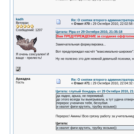
kadh
Re: О снятии второго администратор
Ветеран
«
Ответ #70 :
29 Октября 2010, 22:02:58 
Сообщений: 1207
Цитата: Pipa от 29 Октября 2010, 21:35:18
Вам ПРЕДУПРЕЖДЕНИЕ за создание оффтопных
Замечательная формулировка...
Вот предупреждал насчёт "максимально-широких".
Я очень сексуален! И
ваще - прелесть!
Ну не полезно это для нежной девичьей психики, не
Ариадна
Re: О снятии второго администратор
Гость
«
Ответ #71 :
29 Октября 2010, 22:04:32 
Цитата: глупый бондарь от 29 Октября 2010, 21
да ладно, арька, не переживай.
до этого всегда ты выигрывала, а тут удача отверн
перерос ученичек тебя, беззубая.
и хватит фиги крутить, трубку возьми))
Перерос! Аминь! Всю грязну работу за учительни
Цитата:
и хватит фиги крутить, трубку возьми))