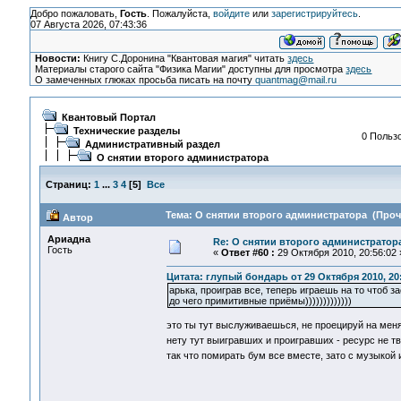
Добро пожаловать,
Гость
. Пожалуйста,
войдите
или
зарегистрируйтесь
.
07 Августа 2026, 07:43:36
Новости:
Книгу С.Доронина "Квантовая магия" читать
здесь
Материалы старого сайта "Физика Магии" доступны для просмотра
здесь
О замеченных глюках просьба писать на почту
quantmag@mail.ru
Квантовый Портал
Технические разделы
0 Пользо
Административный раздел
О снятии второго администратора
Страниц:
1
...
3
4
[
5
]
Все
Тема: О снятии второго администратора (Прочи
Автор
Ариадна
Re: О снятии второго администратор
Гость
«
Ответ #60 :
29 Октября 2010, 20:56:02 
Цитата: глупый бондарь от 29 Октября 2010, 20
арька, проиграв все, теперь играешь на то чтоб 
до чего примитивные приёмы)))))))))))))
это ты тут выслуживаешься, не проецируй на мен
нету тут выигравших и проигравших - ресурс не т
так что помирать бум все вместе, зато с музыкой