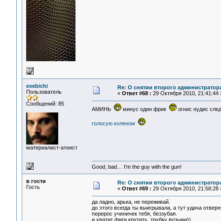
exebichi
Re: О снятии второго администратор
Пользователь
«
Ответ #68 :
29 Октября 2010, 21:41:44 
Сообщений: 85
АМИНЬ
минус один фрик
огнис нудис сл
голосую коленом
материалист-атеист
Good, bad… I’m the guy with the gun!
в гости
Re: О снятии второго администратор
Гость
«
Ответ #69 :
29 Октября 2010, 21:58:28 
да ладно, арька, не переживай.
до этого всегда ты выигрывала, а тут удача отверн
перерос ученичек тебя, беззубая.
и хватит фиги крутить, трубку возьми))