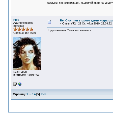
заслужи, пёс смердящий, выдвигай сваю кандида
Pipa
Re: О снятии второго администратор
Администратор
«
Ответ #72 :
29 Октября 2010, 22:09:22 
Ветеран
Цирк окончен. Тема закрывается.
Сообщений: 3660
Квантовая
инструменталистка
Страниц:
1
...
3
4
[
5
]
Все