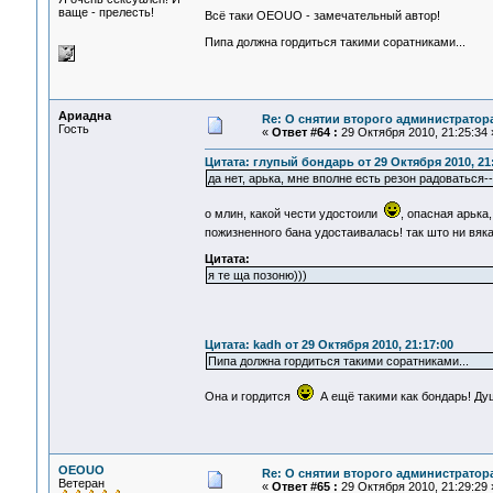
ваще - прелесть!
Всё таки OEOUO - замечательный автор!
Пипа должна гордиться такими соратниками...
Ариадна
Re: О снятии второго администратор
Гость
«
Ответ #64 :
29 Октября 2010, 21:25:34 
Цитата: глупый бондарь от 29 Октября 2010, 21:
да нет, арька, мне вполне есть резон радоваться-
о млин, какой чести удостоили
, опасная арька
пожизненного бана удостаивалась! так што ни вяк
Цитата:
я те ща позоню)))
Цитата: kadh от 29 Октября 2010, 21:17:00
Пипа должна гордиться такими соратниками...
Она и гордится
А ещё такими как бондарь! Ду
OEOUO
Re: О снятии второго администратор
Ветеран
«
Ответ #65 :
29 Октября 2010, 21:29:29 