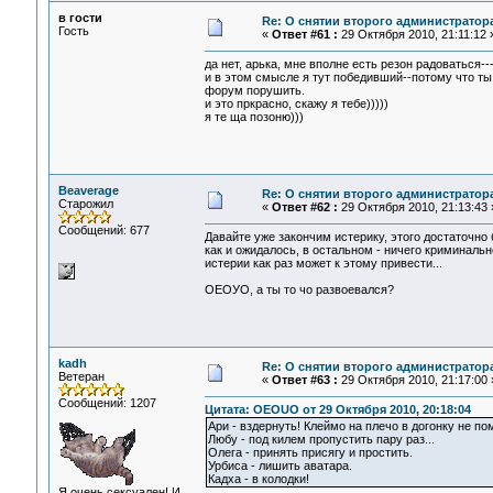
в гости
Re: О снятии второго администратор
Гость
«
Ответ #61 :
29 Октября 2010, 21:11:12 
да нет, арька, мне вполне есть резон радоваться-
и в этом смысле я тут победивший--потому что ты
форум порушить.
и это пркрасно, скажу я тебе)))))
я те ща позоню)))
Beaverage
Re: О снятии второго администратор
Старожил
«
Ответ #62 :
29 Октября 2010, 21:13:43 
Сообщений: 677
Давайте уже закончим истерику, этого достаточно 
как и ожидалось, в остальном - ничего криминаль
истерии как раз может к этому привести...
ОЕОУО, а ты то чо развоевался?
kadh
Re: О снятии второго администратор
Ветеран
«
Ответ #63 :
29 Октября 2010, 21:17:00 
Сообщений: 1207
Цитата: OEOUO от 29 Октября 2010, 20:18:04
Ари - вздернуть! Клеймо на плечо в догонку не по
Любу - под килем пропустить пару раз...
Олега - принять присягу и простить.
Урбиса - лишить аватара.
Кадха - в колодки!
Я очень сексуален! И