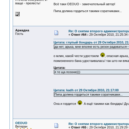
ваще - прелесть!
Всё таки OEOUO - замечательный автор!
Пипа должна гордиться такими соратниками...
Ариадна
Re: О снятии второго администратор
Гость
«
Ответ #64 :
29 Октября 2010, 21:25:34 
Цитата: глупый бондарь от 29 Октября 2010, 21:
да нет, арька, мне вполне есть резон радоваться-
о млин, какой чести удостоили
, опасная арька
пожизненного бана удостаивалась! так што ни вяк
Цитата:
я те ща позоню)))
Цитата: kadh от 29 Октября 2010, 21:17:00
Пипа должна гордиться такими соратниками...
Она и гордится
А ещё такими как бондарь! Ду
OEOUO
Re: О снятии второго администратор
Ветеран
«
Ответ #65 :
29 Октября 2010, 21:29:29 