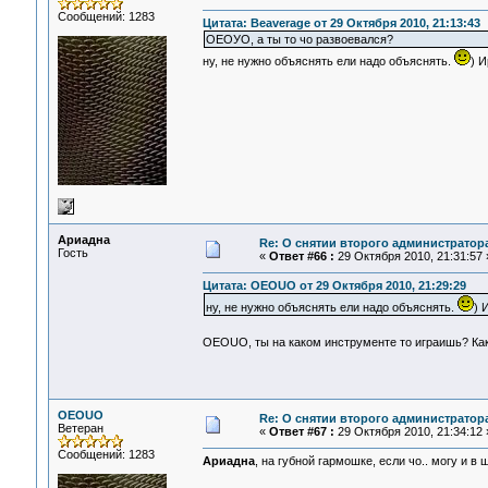
Сообщений: 1283
Цитата: Beaverage от 29 Октября 2010, 21:13:43
ОЕОУО, а ты то чо развоевался?
ну, не нужно объяснять ели надо объяснять.
) И
Ариадна
Re: О снятии второго администратор
Гость
«
Ответ #66 :
29 Октября 2010, 21:31:57 
Цитата: OEOUO от 29 Октября 2010, 21:29:29
ну, не нужно объяснять ели надо объяснять.
) 
OEOUO, ты на каком инструменте то играишь? Как
OEOUO
Re: О снятии второго администратор
Ветеран
«
Ответ #67 :
29 Октября 2010, 21:34:12 
Сообщений: 1283
Ариадна
, на губной гармошке, если чо.. могу и в 