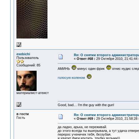
exebichi
Re: О снятии второго администратор
Пользователь
«
Ответ #68 :
29 Октября 2010, 21:41:44 
Сообщений: 85
АМИНЬ
минус один фрик
огнис нудис сл
голосую коленом
материалист-атеист
Good, bad… I’m the guy with the gun!
в гости
Re: О снятии второго администратор
Гость
«
Ответ #69 :
29 Октября 2010, 21:58:28 
да ладно, арька, не переживай.
до этого всегда ты выигрывала, а тут удача отверн
перерос ученичек тебя, беззубая.
и хватит фиги крутить, трубку возьми))