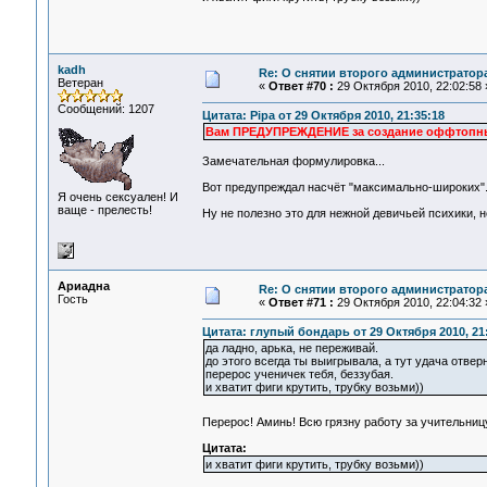
kadh
Re: О снятии второго администратор
Ветеран
«
Ответ #70 :
29 Октября 2010, 22:02:58 
Сообщений: 1207
Цитата: Pipa от 29 Октября 2010, 21:35:18
Вам ПРЕДУПРЕЖДЕНИЕ за создание оффтопных
Замечательная формулировка...
Вот предупреждал насчёт "максимально-широких".
Я очень сексуален! И
ваще - прелесть!
Ну не полезно это для нежной девичьей психики, не
Ариадна
Re: О снятии второго администратор
Гость
«
Ответ #71 :
29 Октября 2010, 22:04:32 
Цитата: глупый бондарь от 29 Октября 2010, 21
да ладно, арька, не переживай.
до этого всегда ты выигрывала, а тут удача отверн
перерос ученичек тебя, беззубая.
и хватит фиги крутить, трубку возьми))
Перерос! Аминь! Всю грязну работу за учительни
Цитата:
и хватит фиги крутить, трубку возьми))