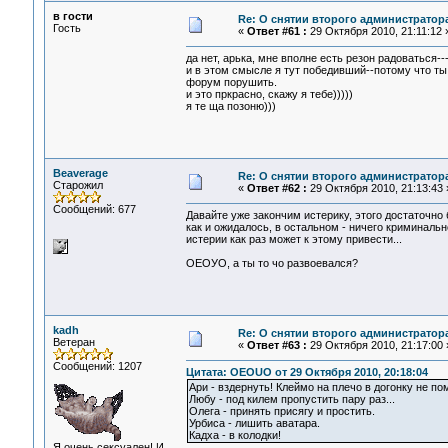
в гости
Re: О снятии второго администратор
Гость
«
Ответ #61 :
29 Октября 2010, 21:11:12 
да нет, арька, мне вполне есть резон радоваться-
и в этом смысле я тут победивший--потому что ты
форум порушить.
и это пркрасно, скажу я тебе)))))
я те ща позоню)))
Beaverage
Re: О снятии второго администратор
Старожил
«
Ответ #62 :
29 Октября 2010, 21:13:43 
Сообщений: 677
Давайте уже закончим истерику, этого достаточно 
как и ожидалось, в остальном - ничего криминаль
истерии как раз может к этому привести...
ОЕОУО, а ты то чо развоевался?
kadh
Re: О снятии второго администратор
Ветеран
«
Ответ #63 :
29 Октября 2010, 21:17:00 
Сообщений: 1207
Цитата: OEOUO от 29 Октября 2010, 20:18:04
Ари - вздернуть! Клеймо на плечо в догонку не по
Любу - под килем пропустить пару раз...
Олега - принять присягу и простить.
Урбиса - лишить аватара.
Кадха - в колодки!
Я очень сексуален! И