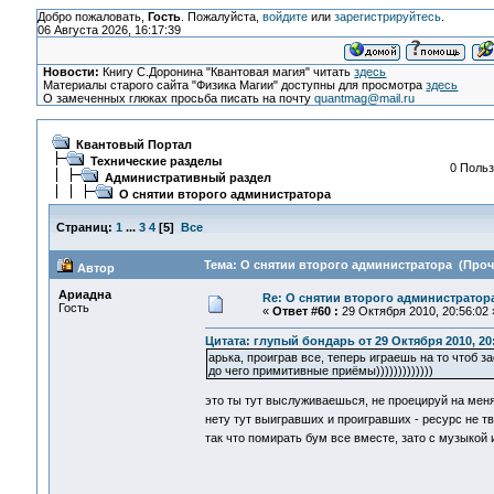
Добро пожаловать,
Гость
. Пожалуйста,
войдите
или
зарегистрируйтесь
.
06 Августа 2026, 16:17:39
Новости:
Книгу С.Доронина "Квантовая магия" читать
здесь
Материалы старого сайта "Физика Магии" доступны для просмотра
здесь
О замеченных глюках просьба писать на почту
quantmag@mail.ru
Квантовый Портал
Технические разделы
0 Польз
Административный раздел
О снятии второго администратора
Страниц:
1
...
3
4
[
5
]
Все
Тема: О снятии второго администратора (Прочи
Автор
Ариадна
Re: О снятии второго администратор
Гость
«
Ответ #60 :
29 Октября 2010, 20:56:02 
Цитата: глупый бондарь от 29 Октября 2010, 20
арька, проиграв все, теперь играешь на то чтоб 
до чего примитивные приёмы)))))))))))))
это ты тут выслуживаешься, не проецируй на мен
нету тут выигравших и проигравших - ресурс не т
так что помирать бум все вместе, зато с музыкой