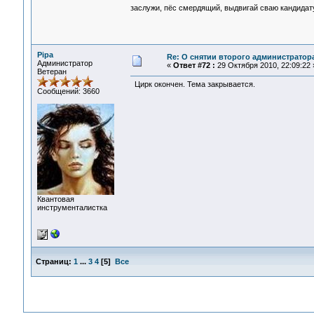
заслужи, пёс смердящий, выдвигай сваю кандида
Pipa
Re: О снятии второго администратор
Администратор
«
Ответ #72 :
29 Октября 2010, 22:09:22 
Ветеран
Цирк окончен. Тема закрывается.
Сообщений: 3660
Квантовая
инструменталистка
Страниц:
1
...
3
4
[
5
]
Все