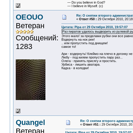
— Do you believe in God?
— I believe in Myself. (c)
OEOUO
Re: О снятии второго администра
«
Ответ #50 :
29 Октября 2010, 20:18
Ветеран
Цитата: Pipa от 29 Октября 2010, 19:57:07
Раз пиратов удалось выдворить из рулевой ру
Сообщений:
Этого мало! за пределами рубки они все равн
Вздернуть на нок рее!
.. или пропустить под днищем!
1283
самое то!
Ари - вздернуть! Клеймо на плечо в догонку не
Любу - под килем пропустить пару раз...
Олега - принять присягу и простить.
Урбиса - лишить аватара.
Кадха - в колодки!
Quangel
Re: О снятии второго админист
«
Ответ #51 :
29 Октября 2010, 20:
Ветеран
Цитата: Pipa от 29 Октября 2010, 19:57:07