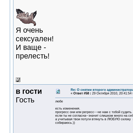
Я очень
сексуален!
И ваще -
прелесть!
в гости
Re: О снятии второго администратор
«
Ответ #58 :
29 Октября 2010, 20:41:54 
Гость
любе
есть изменения.
прогресс они или регресс---не нам с тобой судить.
если ты не согласна--значит слишком много на се
а учитывая твои потуги втянуть в ЛЮБУЮ склоку пе
собираюсь.))