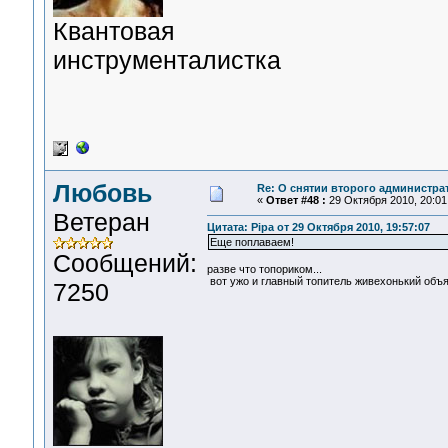
Квантовая
инструменталистка
Любовь
Re: О снятии второго администра
«
Ответ #48 :
29 Октября 2010, 20:01
Ветеран
Цитата: Pipa от 29 Октября 2010, 19:57:07
Еще поплаваем!
Сообщений:
разве что топориком...
вот ужо и главный топитель живехонький объя
7250