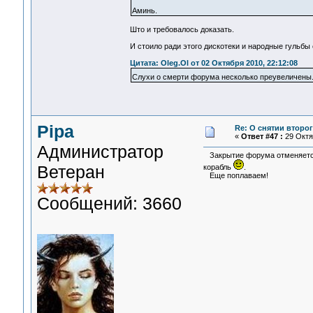
Аминь.
Што и требовалось доказать.
И стоило ради этого дискотеки и народные гульб
Цитата: Oleg.Ol от 02 Октября 2010, 22:12:08
Слухи о смерти форума несколько преувеличены.
Pipa
Re: О снятии второ
«
Ответ #47 :
29 Октяб
Администратор
Закрытие форума отменяется.
Ветеран
корабль
.
Еще поплаваем!
Сообщений: 3660