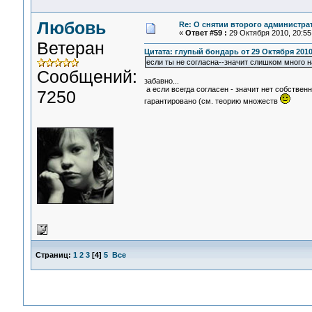
Любовь
Re: О снятии второго администра
«
Ответ #59 :
29 Октября 2010, 20:55
Ветеран
Цитата: глупый бондарь от 29 Октября 2010,
если ты не согласна--значит слишком много н
Сообщений:
забавно...
а если всегда согласен - значит нет собственн
7250
гарантировано (см. теорию множеств
Страниц:
1
2
3
[
4
]
5
Все