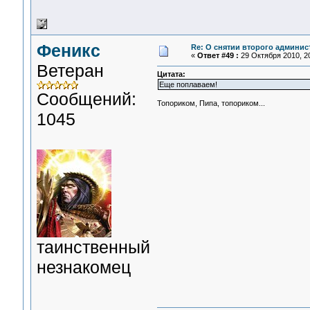
Феникс
Re: О снятии второго админис
«
Ответ #49 :
29 Октября 2010, 20
Ветеран
Цитата:
Еще поплаваем!
Сообщений:
Топориком, Пипа, топориком...
1045
таинственный
незнакомец