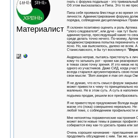
гнать с форума подальше - это тривиальны
Об этом высказалась и Пипа. Это то же пре
Пипа себя проявила блестяще и во время это
личности. Администрирование форума должн
порядка, соблюдении дисциплинарных Прави
Материалист
Я склонен позитивно оценить и роль Артема 
"злого следователя", или дуче - как тут был
администратор, преследующий какие-то свои
среде делать точно нечего. По-моему, Артем
продемонстрирована попытка переиначить его
ясно. Но, как выяснилось, далеко не всем. А
Станиславского, я бы тут воскликнул:
"Верю
Андрюша неправ, пытаясь пристегнуть к лич
кому-то затыкать рот - кроме как реагиров
в темах свою точку зрения. И это никак не п
одного из участников. Даже СИД, когда учас
всегда старался аргументировать свою пози
свои мысли:
"Вот говорю я так от лица Омн
Я не думаю, что есть смысл форум закрывать
может привести к чему-то принципиально нов
маленько. Не в этом суть. А суть в наполне
подъема продаж, решили все преобразовать
Я не приветствую предложение Володи выдел
магии это (пока) совершенно нереально. Не
любой теме, с соблюдением профильности и
Мне непонятны пораженческие настроения Оле
может вести новые темы в рамках профиля 
собирается ему как-то урезать права или за
Очень хорошее начинание - приглашение авт
продолжить обсуждение с ним. Так же, как и