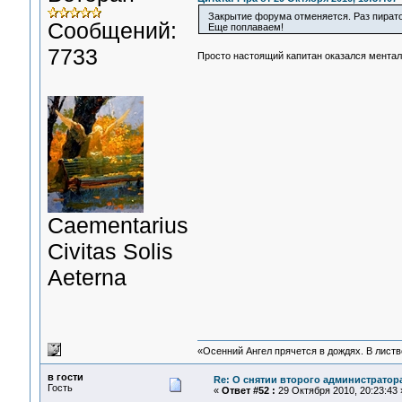
Закрытие форума отменяется. Раз пиратов
Сообщений:
Еще поплаваем!
7733
Просто настоящий капитан оказался мента
Сaementarius
Civitas Solis
Aeterna
«Осенний Ангел прячется в дождях. В листве
в гости
Re: О снятии второго администратор
Гость
«
Ответ #52 :
29 Октября 2010, 20:23:43 