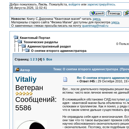
Добро пожаловать,
Гость
. Пожалуйста,
войдите
или
зарегистрируйтесь
.
06 Августа 2026, 11:02:41
Новости:
Книгу С.Доронина "Квантовая магия" читать
здесь
Материалы старого сайта "Физика Магии" доступны для просмотра
здесь
О замеченных глюках просьба писать на почту
quantmag@mail.ru
Квантовый Портал
Технические разделы
0 Пользо
Административный раздел
О снятии второго администратора
Страниц:
1
2
3
[
4
]
5
Все
Тема: О снятии второго администратора (Прочи
Автор
Vitaliy
Re: О снятии второго админист
«
Ответ #45 :
29 Октября 2010, 19:
Ветеран
Вот... после длительного перерыва решил вы
истины: чисто мое личное мнение не данный
Сообщений:
В сложившейся обстановке СИД поступил
е
идея - квантовой магии была объявлена то 
5586
склоками и троллингом. Как я понял, у ряда
что в таком ключе дальше существовать фор
Не оправдала себя идея и многоначалия. Ест
они там что-то такое выгрызают промеж соб
научно обоснованного окончательного реше
- окончательное. Поэтому, если подобным гр