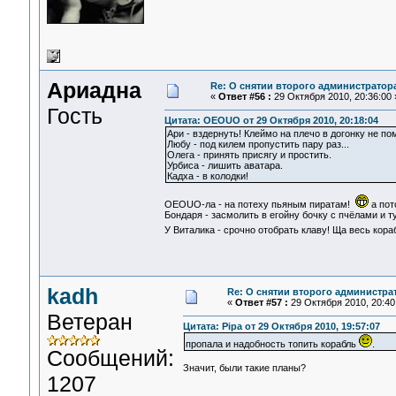
Ариадна
Re: О снятии второго администратор
«
Ответ #56 :
29 Октября 2010, 20:36:00 
Гость
Цитата: OEOUO от 29 Октября 2010, 20:18:04
Ари - вздернуть! Клеймо на плечо в догонку не по
Любу - под килем пропустить пару раз...
Олега - принять присягу и простить.
Урбиса - лишить аватара.
Кадха - в колодки!
OEOUO-ла - на потеху пьяным пиратам!
а пот
Бондаря - засмолить в егойну бочку с пчёлами и ту
У Виталика - срочно отобрать клаву! Ща весь ко
kadh
Re: О снятии второго администра
«
Ответ #57 :
29 Октября 2010, 20:40
Ветеран
Цитата: Pipa от 29 Октября 2010, 19:57:07
пропала и надобность топить корабль
.
Сообщений:
Значит, были такие планы?
1207