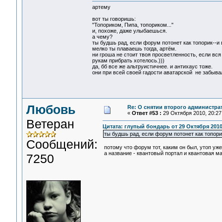
артему
вот ты говоришь:
"Топориком, Пипа, топориком..."
и, похоже, даже улыбаешься.
а чему?
ты будшь рад, если форум потонет как топорик--и 
мелко ты плаваешь тогда, артём.
ни гроша не стоит твоя просветленность, если вся
рукам прибрать хотелось.)))
да, бб все же альтруистичнее. и антихаус тоже.
они при всей своей гадости аватарской не забыв
Любовь
Re: О снятии второго администра
«
Ответ #53 :
29 Октября 2010, 20:27
Ветеран
Цитата: глупый бондарь от 29 Октября 2010,
ты будшь рад, если форум потонет как топори
Сообщений:
потому что форум тот, каким он был, утоп уже
а название - квантовый портал и квантовая ма
7250