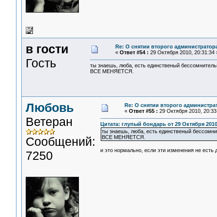
в гости
Re: О снятии второго администратор
«
Ответ #54 :
29 Октября 2010, 20:31:34 
Гость
ты знаешь, люба, есть единственый бессомнитель
ВСЕ МЕНЯЕТСЯ.
Любовь
Re: О снятии второго администра
«
Ответ #55 :
29 Октября 2010, 20:33
Ветеран
Цитата: глупый бондарь от 29 Октября 2010,
ты знаешь, люба, есть единственый бессомни
ВСЕ МЕНЯЕТСЯ.
Сообщений:
и это нормально, если эти изменения не есть д
7250