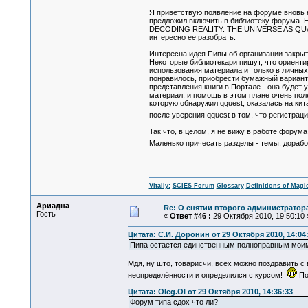
Я приветствую появление на форуме вновь к
предложил включить в библиотеку форума. Н
DECODING REALITY. THE UNIVERSE AS QUAN
интересно ее разобрать.
Интересна идея Пипы об организации закрыто
Некоторые библиотекари пишут, что ориент
использования материала и только в личных 
понравилось, приобрести бумажный вариант. 
представления книги в Портале - она будет у
материал, и помощь в этом плане очень по
которую обнаружил qquest, оказалась на ки
после уверения qquest в том, что регистраци
Так что, в целом, я не вижу в работе форум
Маленько причесать разделы - темы, дорабо
Vitaliy:
SCIES Forum
Glossary
Definitions of Magi
Ариадна
Re: О снятии второго администратор
Гость
«
Ответ #46 :
29 Октября 2010, 19:50:10 
Цитата: С.И. Доронин от 29 Октября 2010, 14:04
Пипа остается единственным полноправным моим
Мдя, ну што, товарисчи, всех можно поздравить с
неопределённости и определился с курсом!
По
Цитата: Oleg.Ol от 29 Октября 2010, 14:36:33
Форум типа сдох что ли?