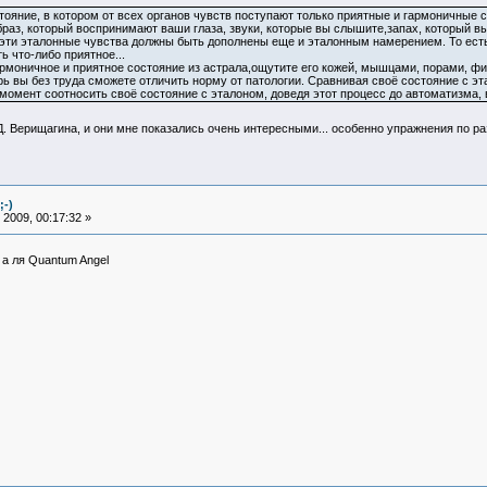
остояние, в котором от всех органов чувств поступают только приятные и гармоничные 
раз, который воспринимают ваши глаза, звуки, которые вы слышите,запах, который вы
е эти эталонные чувства должны быть дополнены еще и эталонным намерением. То есть
ь что-либо приятное...
моничное и приятное состояние из астрала,ощутите его кожей, мышцами, порами, фиб
перь вы без труда сможете отличить норму от патологии. Сравнивая своё состояние с 
момент соотносить своё состояние с эталоном, доведя этот процесс до автоматизма, в
 Д. Верищагина, и они мне показались очень интересными... особенно упражнения по р
;-)
2009, 00:17:32 »
 а ля Quantum Angel