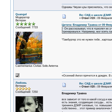
Однажы Чжуан-цзы приснилось, что он
Quangel
Re: СИД о школе ДЭИР. 
Модератор
«
Ответ #19 :
09 Февраля 
Ветеран
Цитата: Владимир Травка от 09 Февр
Сообщений: 7733
- Он рассказывал, что в «школе» их 
тренировался. Например, мог взять ка
"Гамбургер это не нужен тебе...карто
Сaementarius Civitas Solis Aeterna
«Осенний Ангел прячется в дождях. В л
Любовь
Re: СИД о школе ДЭИР. 
Ветеран
«
Ответ #20 :
09 Февраля 
Сообщений: 7250
Владимир Травка
все зависит от того в какой сосуд и как
есть знания, создающие сосуды... ест
тренинги ДЭИР силовые, т.е. повышают 
собственно... этот пример аналогичен