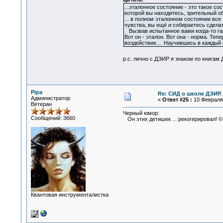
...эталонное состояние - это такое с
которой вы находитесь, зрительный об
... в полном эталонном состоянии вс
чувства, вы ещё и собираетесь сделат
Вызвав испытанное вами когда-то гар
Вот он - эталон. Вот она - норма. Те
воздействие... Научившись в каждый 
р.с. лично с ДЭИР я знаком по книгам
Pipa
Re: СИД о школе ДЭИР. 
Администратор
«
Ответ #25 :
10 Февраля 
Ветеран
Черный юмор:
Сообщений: 3660
Он этих детишек ... рекогерировал! ©
Квантовая инструменталистка