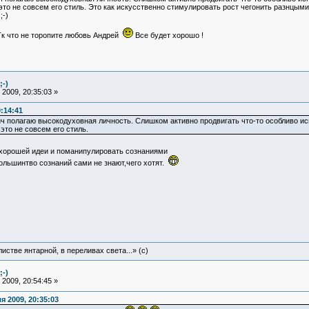
то не совсем его стиль. Это как искусственно стимулировать рост чегонить разнцым
;-)
 Тк что не торопите любовь Андрей
Все будет хорошо !
;-)
2009, 20:35:03 »
:14:41
ч полагаю высокодуховная личность. Слишком активно продвигать что-то особливо и
это не совсем его стиль.
хорошей идеи и поманипулировать сознаниями
ольшинтво сознаний сами не знают,чего хотят.
истве янтарной, в переливах света...» (c)
;-)
2009, 20:54:45 »
 2009, 20:35:03