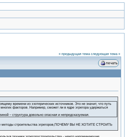
« предыдущая тема
следующая тема »
оящему времени из эзотерических источников. Это не значит, что путь
т многих факторов. Например, сможет ли в ядре эгрегора удержаться
иной – структура довольно опасная и непредсказуемая.
ые методы строительства эгрегоров,ПОЧЕМУ ВЫ НЕ ХОТИТЕ СТРОИТЬ
пользуя техники эгрегоростроительства - чемто напоминающие