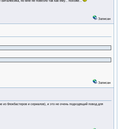
италюсика, но мне не повезло так как ему... похоже...
Записан
Записан
 из блокбастеров и сериалов), и это не очень подходящий повод для