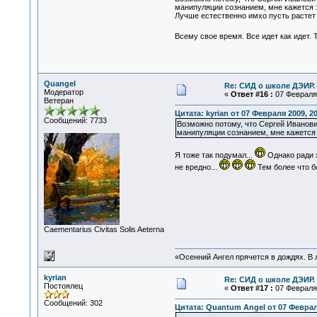
манипуляции сознанием, мне кажется э
Лучше естественно имхо пусть растет 
Всему свое время. Все идет как идет.
Quangel
Re: СИД о школе ДЭИР. 
Модератор
«
Ответ #16 :
07 Февраля 
Ветеран
Цитата: kyrian от 07 Февраля 2009, 20
Сообщений: 7733
Возможно потому, что Сергей Иванови
манипуляции сознанием, мне кажется 
Я тоже так подумал...
Однако ради 
не вредно...
Тем более что б
Сaementarius Civitas Solis Aeterna
«Осенний Ангел прячется в дождях. В л
kyrian
Re: СИД о школе ДЭИР. 
Постоялец
«
Ответ #17 :
07 Февраля 
Сообщений: 302
Цитата: Quantum Angel от 07 Февраля