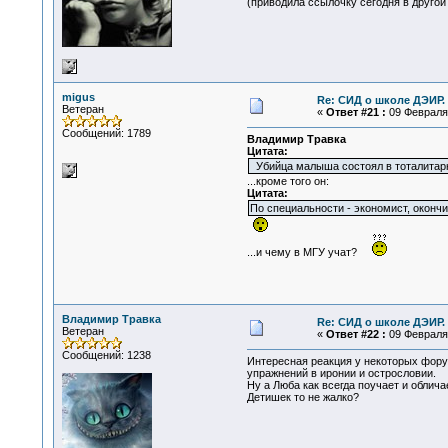
(приводила ссылочку сегодня в другой 
migus
Re: СИД о школе ДЭИР. 
Ветеран
«
Ответ #21 :
09 Февраля 
Сообщений: 1789
Владимир Травка
Цитата:
Убийца малыша состоял в тоталитарн
...кроме того он:
Цитата:
По специальности - экономист, оконч
...и чему в МГУ учат?
Владимир Травка
Re: СИД о школе ДЭИР. 
Ветеран
«
Ответ #22 :
09 Февраля 
Сообщений: 1238
Интересная реакция у некоторых форум
упражнений в иронии и острословии.
Ну а Люба как всегда поучает и обличае
Детишек то не жалко?