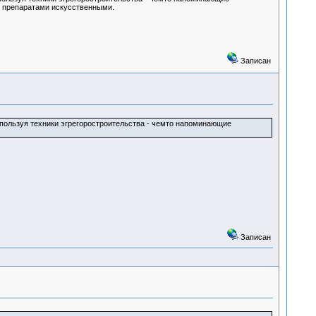
и препаратами искусственными.
Записан
спользуя техники эгрегоростроительства - чемто напоминающие
Записан