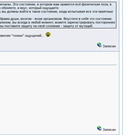
сигналы. Это состояние, в котором вам нравится всё:физическая поза, в
 обоняете, и вкус, который ощущаете.
 вы должны войти в такое состояние, когда испытывая все эти приятные
рами души, мозгом - всем организмом. Впустите в себя это состояние.
эталоном, вы всегда в любой момент, можете зарегистрировать постороннее
ы поставите защиту на своё сознание - защиту от мутаций.
азвитию "тонких" ощущений...
Записан
Записан