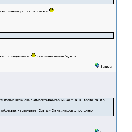
а чето слишком рессско меняется
я как с коммунизмом
- насильно мил не будешь .....
Записан
низация включена в список тоталитарных сект как в Европе, так и в
 общества, - вспоминает Ольга. - Он на знакомых постоянно