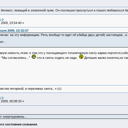
 бегемот, лежащий в зловонной луже. Он поспешил проснуться и пошел любоваться б
;-)
2009, 23:54:40 »
аля 2009, 23:32:57
мчан на эту информацию. Речь вообще-то идет об убийце двух детей( настоящем , а н
т...
акую новость,тезис о том,что у посещающего тоталитарную секту карма портится,соб
т "Мы согласились..."
что в секты ходить не надо.
Детишек жалко конечно,но т
истве янтарной, в переливах света...» (c)
;-)
2009, 00:08:33 »
 энергоуровень...
го состояния сознания
.