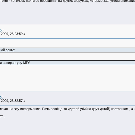
теме - хотелось найти ее сообщения на других форумах, которые заслужили внимание В
;-)
2009, 23:23:59 »
ой секте"
ил аспирантуру МГУ
;-)
2009, 23:32:57 »
чан на эту информацию. Речь вообще-то идет об убийце двух детей( настоящем , а не
т...