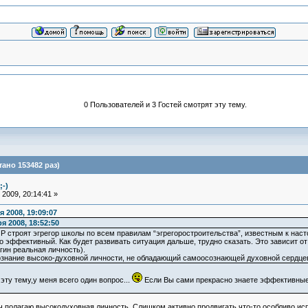
0 Пользователей и 3 Гостей смотрят эту тему.
ано 153482 раз)
;-)
2009, 20:14:41 »
 2008, 19:09:07
я 2008, 18:52:50
Р строят эгрегор школы по всем правилам “эгрегоростроительства”, известным к наст
о эффективный. Как будет развивать ситуация дальше, трудно сказать. Это зависит о
гин реальная личность).
ознание высоко-духовной личности, не обладающий самоосознающей духовной сердцев
эту тему,у меня всего один вопрос...
Если Вы сами прекрасно знаете эффективн
ч полагаю высокодуховная личность. Слишком активно продвигать что-то особливо ис