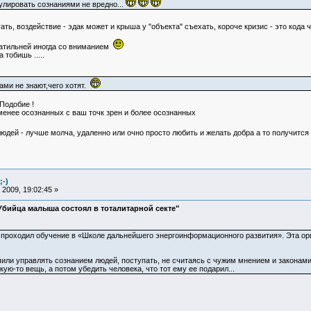
лировать сознаниями не вредно...
гать, воздействие - эдак может и крыша у "объекта" съехать, короче кризис - это код
тщатильней иногда со вниманием
 тобишь .....
ами не знают,чего хотят.
Подобие !
менее осознанных с ваш точк зрен и более осознанных
юдей - лучше молча, удаленно или очно просто любить и желать добра а то получитс
;-)
2009, 19:02:45 »
Убийца малыша состоял в тоталитарной секте"
 проходил обучение в «Школе дальнейшего энергоинформационного развития». Эта орга
учили управлять сознанием людей, поступать, не считаясь с чужим мнением и законами
ую-то вещь, а потом убедить человека, что тот ему ее подарил...