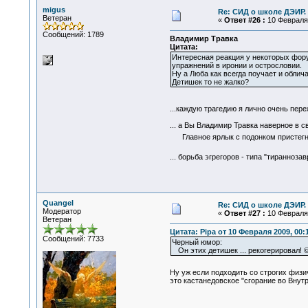
migus
Re: СИД о школе ДЭИР. 
Ветеран
«
Ответ #26 :
10 Февраля 
Сообщений: 1789
Владимир Травка
Цитата:
Интересная реакция у некоторых фору
упражнений в иронии и острословии.
Ну а Люба как всегда поучает и обличае
Детишек то не жалко?
...каждую трагедию я лично очень пер
... а Вы Владимир Травка наверное в с
Главное ярлык с подонком пристегнуть
... борьба эгрегоров - типа "тиранноз
Quangel
Re: СИД о школе ДЭИР. 
Модератор
«
Ответ #27 :
10 Февраля 
Ветеран
Цитата: Pipa от 10 Февраля 2009, 00:
Сообщений: 7733
Черный юмор:
Он этих детишек ... рекогерировал! ©
Ну уж если подходить со строгих физ
это кастанедовское "сгорание во Вну