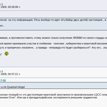
;-)
2009, 00:28:08 »
мчан на эту информацию. Речь вообще-то идет об убийце двух детей( настоящем , а н
т...
еживаю, а противопоставить этому можно только излучение ЛЮБВИ из своего сердца на 
воё время принимали участие в гноблении генетики , кибернетики и квантовой механик
 и прокричать погромче... а правда - неправда кто будет разбираться? Ату его... ат
авр"
;-)
2009, 00:37:21 »
17:32
 а ля Quantum Angel
ических позиций,то это дистилляция квантовой запутанности произвольными LQCC-оп
треннем Огне". Или как в филадельфийском эксперементе,внешним градиентом.