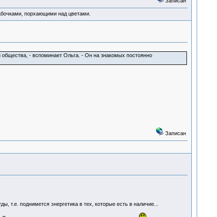
Записан
абочками, порхающими над цветами.
 общества, - вспоминает Ольга. - Он на знакомых постоянно
Записан
, т.е. поднимется энергетика в тех, которые есть в наличие...