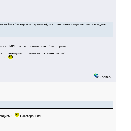
е из блокбастеров и сериалов), и это не очень подходящий повод для
весь МИР... может и поменьше будет грязи...
и ... методика отслеживается очень чётко!
у... !
Записан
ерациями.
Рекогеренция