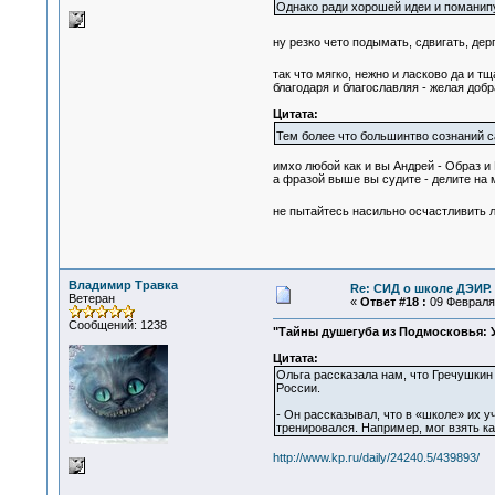
Однако ради хорошей идеи и поманипу
ну резко чето подымать, сдвигать, дер
так что мягко, нежно и ласково да и 
благодаря и благославляя - желая добра
Цитата:
Тем более что большинтво сознаний с
имхо любой как и вы Андрей - Образ и 
а фразой выше вы судите - делите на 
не пытайтесь насильно осчастливить л
Владимир Травка
Re: СИД о школе ДЭИР. 
Ветеран
«
Ответ #18 :
09 Февраля 
Сообщений: 1238
"Тайны душегуба из Подмосковья: 
Цитата:
Ольга рассказала нам, что Гречушкин
России.
- Он рассказывал, что в «школе» их 
тренировался. Например, мог взять как
http://www.kp.ru/daily/24240.5/439893/