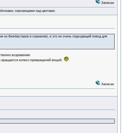
Записан
абочками, порхающими над цветами.
е из блокбастеров и сериалов), и это не очень подходящий повод для
ственно возражению
ак вращается колесо превращений вещей.
Записан