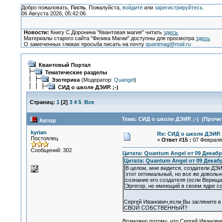
Добро пожаловать,
Гость
. Пожалуйста,
войдите
или
зарегистрируйтесь
.
06 Августа 2026, 05:42:06
Новости:
Книгу С.Доронина "Квантовая магия" читать
здесь
Материалы старого сайта "Физика Магии" доступны для просмотра
здесь
О замеченных глюках просьба писать на почту
quantmag@mail.ru
Квантовый Портал
Тематические разделы
Эзотерика
(Модератор:
Quangel
)
СИД о школе ДЭИР. ;-)
Страниц:
1
[
2
]
3
4
5
Все
Тема: СИД о школе ДЭИР. ;-) (Прочит
Автор
kyrian
Re: СИД о школе ДЭИР. 
Постоялец
«
Ответ #15 :
07 Февраля 
Сообщений: 302
Цитата: Quantum Angel от 09 Декабря
Цитата: Quantum Angel от 09 Декабр
В целом, мне видится, создатели ДЭИ
этот оптимальный, но все же довольн
сознание его создателя (если Верища
Эргегор, не имеющий в своем ядре с
Сергей Иванович,если Вы загляните в 
СВОЙ СОБСТВЕННЫЙ?
Возможно потому, что Сергей Иванови