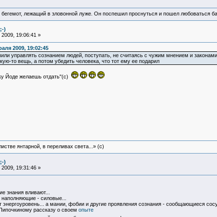
 бегемот, лежащий в зловонной луже. Он поспешил проснуться и пошел любоваться б
;-)
2009, 19:06:41 »
аля 2009, 19:02:45
учили управлять сознанием людей, поступать, не считаясь с чужим мнением и законами
кую-то вещь, а потом убедить человека, что тот ему ее подарил
шку Йоде желаешь отдать"(с)
истве янтарной, в переливах света...» (c)
;-)
2009, 19:31:46 »
ие знания вливают...
ь наполняющие - силовые...
энергоуровень... а мании, фобии и другие проявления сознания - сообщающиеся сосуды
 Пипочкиному рассказу о своем
опыте