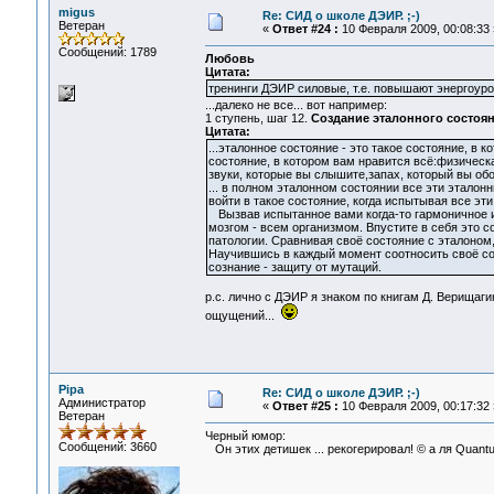
migus
Re: СИД о школе ДЭИР. ;-)
Ветеран
«
Ответ #24 :
10 Февраля 2009, 00:08:33 
Сообщений: 1789
Любовь
Цитата:
тренинги ДЭИР силовые, т.е. повышают энергоуров
...далеко не все... вот например:
1 ступень, шаг 12.
Создание эталонного состоян
Цитата:
...эталонное состояние - это такое состояние, в 
состояние, в котором вам нравится всё:физическа
звуки, которые вы слышите,запах, который вы обо
... в полном эталонном состоянии все эти этало
войти в такое состояние, когда испытывая все эти
Вызвав испытанное вами когда-то гармоничное и
мозгом - всем организмом. Впустите в себя это со
патологии. Сравнивая своё состояние с эталоном,
Научившись в каждый момент соотносить своё сос
сознание - защиту от мутаций.
р.с. лично с ДЭИР я знаком по книгам Д. Верищаги
ощущений...
Pipa
Re: СИД о школе ДЭИР. ;-)
Администратор
«
Ответ #25 :
10 Февраля 2009, 00:17:32 
Ветеран
Черный юмор:
Сообщений: 3660
Он этих детишек ... рекогерировал! © а ля Quant