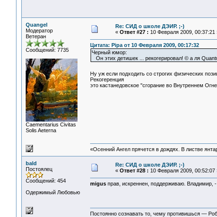
Quangel
Re: СИД о школе ДЭИР. ;-)
Модератор
«
Ответ #27 :
10 Февраля 2009, 00:37:21 
Ветеран
Цитата: Pipa от 10 Февраля 2009, 00:17:32
Сообщений: 7735
Черный юмор:
Он этих детишек ... рекогерировал! © а ля Quant
Ну уж если подходить со строгих физических поз
Рекогеренция
это кастанедовское "сгорание во Внутреннем Огн
Сaementarius Civitas
Solis Aeterna
«Осенний Ангел прячется в дождях. В листве янтарн
bald
Re: СИД о школе ДЭИР. ;-)
Постоялец
«
Ответ #28 :
10 Февраля 2009, 00:52:07 
Сообщений: 454
migus
прав, искреннен, поддерживаю. Владимир, - 
Одержимый Любовью
Постоянно сознавать то, чему противишься — Ро