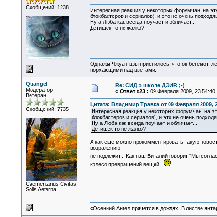
Сообщений: 1238
Интересная реакция у некоторых форумчан на эту
блокбастеров и сериалов), и это не очень подходя
Ну а Люба как всегда поучает и обличает...
Детишек то не жалко?
Однажы Чжуан-цзы приснилось, что он бегемот, л
порхающими над цветами.
Quangel
Re: СИД о школе ДЭИР. ;-)
Модератор
«
Ответ #23 :
09 Февраля 2009, 23:54:40 
Ветеран
Цитата: Владимир Травка от 09 Февраля 2009, 2
Сообщений: 7735
Интересная реакция у некоторых форумчан на эту
блокбастеров и сериалов), и это не очень подход
Ну а Люба как всегда поучает и обличает...
Детишек то не жалко?
А как еще можно прокомментировать такую новост
возражению
не подлежит... Как наш Виталий говорит "Мы согла
колесо превращений вещей.
Сaementarius Civitas
Solis Aeterna
«Осенний Ангел прячется в дождях. В листве янтарн