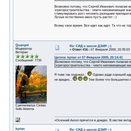
Возможно потому, что Сергей Иванович полагаю в
эгрегоростроительства - чемто напоминающие мани
стимулировать рост чегонить разнцыми препарат
Лучше естественно имхо пусть растет ;-)
Всему свое время. Все идет как идет. Тк что не 
Quangel
Re: СИД о школе ДЭИР. ;-)
Модератор
«
Ответ #16 :
07 Февраля 2009, 20:35:03 
Ветеран
Цитата: kyrian от 07 Февраля 2009, 20:14:41
Сообщений: 7735
Возможно потому, что Сергей Иванович полагаю в
эгрегоростроительства - чемто напоминающие ман
Я тоже так подумал...
Однако ради хорошей ид
не вредно...
Тем более что большинтво с
Сaementarius Civitas
Solis Aeterna
«Осенний Ангел прячется в дождях. В листве янтарн
kyrian
Re: СИД о школе ДЭИР. ;-)