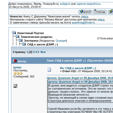
Добро пожаловать,
Гость
. Пожалуйста,
войдите
или
зарегистрируйтесь
.
10 Августа 2026, 23:09:47
Новости:
Книгу С.Доронина "Квантовая магия" читать
здесь
Материалы старого сайта "Физика Магии" доступны для просмотра
здесь
О замеченных глюках просьба писать на почту
quantmag@mail.ru
Квантовый Портал
Тематические разделы
0 Пользоват
Эзотерика
(Модератор:
Quangel
)
СИД о школе ДЭИР. ;-)
Страниц:
1
[
2
]
3
4
5
Все
Тема: СИД о школе ДЭИР. ;-) (Прочитано 154331
Автор
kyrian
Re: СИД о школе ДЭИР. ;-)
Постоялец
«
Ответ #15 :
07 Февраля 2009, 20:14:41 
Сообщений: 302
Цитата: Quantum Angel от 09 Декабря 2008, 19:0
Цитата: Quantum Angel от 09 Декабря 2008, 18:
В целом, мне видится, создатели ДЭИР строят э
из эзотерических источников. Это не значит, что
дальше, трудно сказать. Это зависит от многих ф
Верищагин реальная личность).
Эргегор, не имеющий в своем ядре сознание вы
структура довольно опасная и непредсказуемая.
Сергей Иванович,если Вы загляните в эту тему,у 
строительства эгрегоров,ПОЧЕМУ ВЫ НЕ ХО