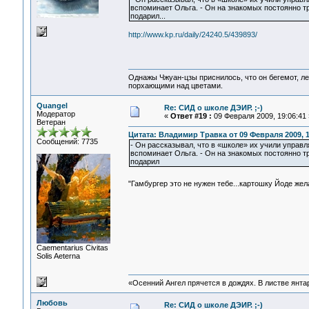
вспоминает Ольга. - Он на знакомых постоянно тр
подарил...
http://www.kp.ru/daily/24240.5/439893/
Однажы Чжуан-цзы приснилось, что он бегемот, л
порхающими над цветами.
Quangel
Re: СИД о школе ДЭИР. ;-)
Модератор
«
Ответ #19 :
09 Февраля 2009, 19:06:41 
Ветеран
Цитата: Владимир Травка от 09 Февраля 2009, 1
Сообщений: 7735
- Он рассказывал, что в «школе» их учили управл
вспоминает Ольга. - Он на знакомых постоянно тр
подарил
"Гамбургер это не нужен тебе...картошку Йоде же
Сaementarius Civitas
Solis Aeterna
«Осенний Ангел прячется в дождях. В листве янтарн
Любовь
Re: СИД о школе ДЭИР. ;-)