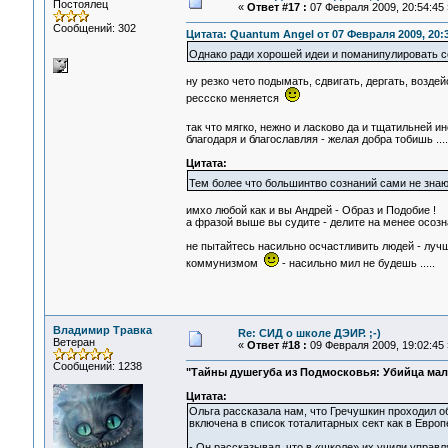
Постоялец
«
Ответ #17 :
07 Февраля 2009, 20:54:45 
Сообщений: 302
Цитата: Quantum Angel от 07 Февраля 2009, 20:
Однако ради хорошей идеи и поманипулировать с
ну резко чето подымать, сдвигать, дергать, воздей
рессско меняется
так что мягко, нежно и ласково да и тщатильней 
благодаря и благославляя - желая добра тобишь ....
Цитата:
Тем более что большинтво сознаний сами не знаю
имхо любой как и вы Андрей - Образ и Подобие !
а фразой выше вы судите - делите на менее осозн
не пытайтесь насильно осчастливить людей - лучш
коммунизмом
- насильно мил не будешь .....
Владимир Травка
Re: СИД о школе ДЭИР. ;-)
Ветеран
«
Ответ #18 :
09 Февраля 2009, 19:02:45 
Сообщений: 1238
"Тайны душегуба из Подмосковья: Убийца мал
Цитата:
Ольга рассказала нам, что Гречушкин проходил 
включена в список тоталитарных сект как в Европе
- Он рассказывал, что в «школе» их учили управл