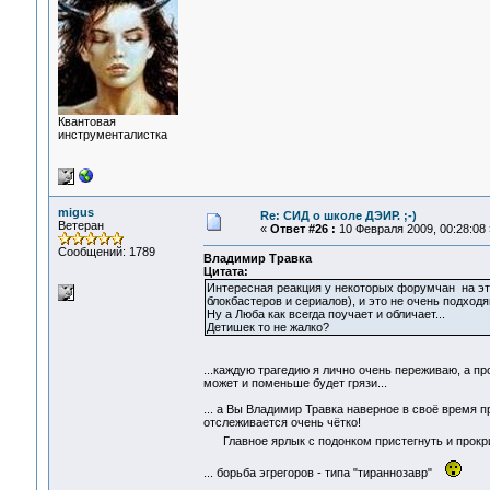
Квантовая
инструменталистка
migus
Re: СИД о школе ДЭИР. ;-)
Ветеран
«
Ответ #26 :
10 Февраля 2009, 00:28:08 
Сообщений: 1789
Владимир Травка
Цитата:
Интересная реакция у некоторых форумчан на эту
блокбастеров и сериалов), и это не очень подход
Ну а Люба как всегда поучает и обличает...
Детишек то не жалко?
...каждую трагедию я лично очень переживаю, а п
может и поменьше будет грязи...
... а Вы Владимир Травка наверное в своё время п
отслеживается очень чётко!
Главное ярлык с подонком пристегнуть и прокричат
... борьба эгрегоров - типа "тираннозавр"