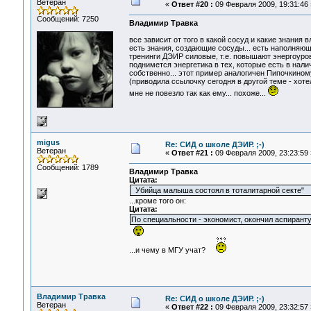
Ветеран
«
Ответ #20 :
09 Февраля 2009, 19:31:46 
Сообщений: 7250
Владимир Травка
все зависит от того в какой сосуд и какие знания в
есть знания, создающие сосуды... есть наполняющи
тренинги ДЭИР силовые, т.е. повышают энергоуров
поднимется энергетика в тех, которые есть в налич
собственно... этот пример аналогичен Пипочкином
(приводила ссылочку сегодня в другой теме - хот
мне не повезло так как ему... похоже...
migus
Re: СИД о школе ДЭИР. ;-)
Ветеран
«
Ответ #21 :
09 Февраля 2009, 23:23:59 
Сообщений: 1789
Владимир Травка
Цитата:
Убийца малыша состоял в тоталитарной секте"
...кроме того он:
Цитата:
По специальности - экономист, окончил аспиран
...и чему в МГУ учат?
Владимир Травка
Re: СИД о школе ДЭИР. ;-)
Ветеран
«
Ответ #22 :
09 Февраля 2009, 23:32:57 