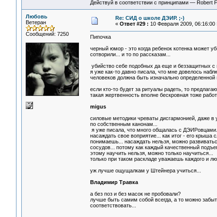
Действуй в соответствии с принципами — Robert 
Любовь
Re: СИД о школе ДЭИР. ;-)
Ветеран
«
Ответ #29 :
10 Февраля 2009, 06:16:00 
Сообщений: 7250
Пипочка
черный юмор - это когда ребенок котенка может уби
сотворили... и то по рассказам...
убийство себе подобных да еще и беззащитных с 
я уже как-то давно писала, что мне довелось набл
человеков должна быть изначально определенной и
если кто-то будет за ритуалы радеть, то предлагаю
такая жертвенность вполне бескровная тоже работает
migus
силовые методики чреваты дисгармонией, даже в
по собственным канонам...
я уже писала, что много общалась с ДЭИРовцами..
насаждать свое воприятие... как итог - его крыша с
понимаешь... насаждать нельзя, можно развивать
сосудов... потому как каждый качественный подъ
этому научить нельзя, можно только научиться...
только при таком раскладе уважаешь каждого и лю
уж лучше ощущалкам у Штейнера учиться...
Владимир Травка
а без поз и без масок не пробовали?
лучше быть самим собой всегда, а то можно забыть
соответствовать...