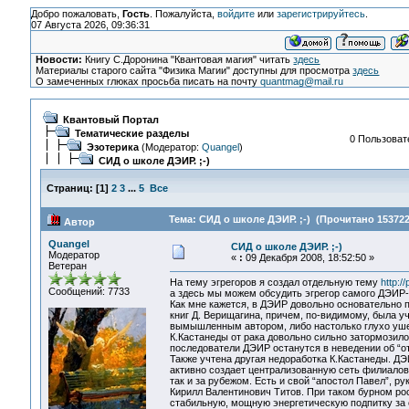
Добро пожаловать,
Гость
. Пожалуйста,
войдите
или
зарегистрируйтесь
.
07 Августа 2026, 09:36:31
Новости:
Книгу С.Доронина "Квантовая магия" читать
здесь
Материалы старого сайта "Физика Магии" доступны для просмотра
здесь
О замеченных глюках просьба писать на почту
quantmag@mail.ru
Квантовый Портал
Тематические разделы
0 Пользовате
Эзотерика
(Модератор:
Quangel
)
СИД о школе ДЭИР. ;-)
Страниц:
[
1
]
2
3
...
5
Все
Тема: СИД о школе ДЭИР. ;-) (Прочитано 153722
Автор
Quangel
СИД о школе ДЭИР. ;-)
Модератор
«
:
09 Декабря 2008, 18:52:50 »
Ветеран
На тему эгрегоров я создал отдельную тему
http:/
Сообщений: 7733
а здесь мы можем обсудить эгрегор самого ДЭИР-
Как мне кажется, в ДЭИР довольно основательно п
книг Д. Верищагина, причем, по-видимому, была у
вымышленным автором, либо настолько глухо ушел 
К.Кастанеды от рака довольно сильно затормозило 
последователи ДЭИР останутся в неведении об “от
Также учтена другая недоработка К.Кастанеды. ДЭ
активно создает централизованную сеть филиалов 
так и за рубежом. Есть и свой “апостол Павел”, р
Кирилл Валентинович Титов. При таком бурном ро
стабильную, мощную энергетическую подпитку за 