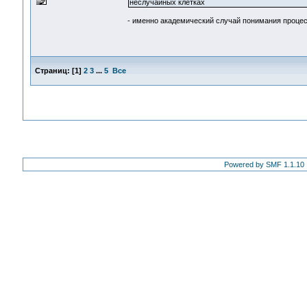
неслучайных клетках
- именно академический случай понимания проце
Страниц:
[
1
]
2
3
...
5
Все
Powered by SMF 1.1.10