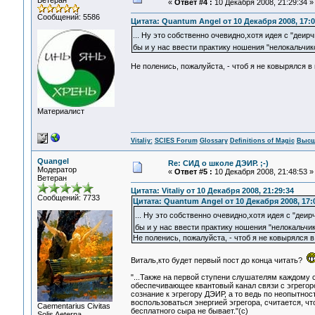
Ветеран
«
Ответ #4 :
10 Декабря 2008, 21:29:34 »
Сообщений: 5586
Цитата: Quantum Angel от 10 Декабря 2008, 17:0
... Ну это собственно очевидно,хотя идея с "деи
бы и у нас ввести практику ношения "нелокальчико
Не поленись, пожалуйста, - чтоб я не ковырялся в 
Материалист
Vitaliy:
SCIES Forum
Glossary
Definitions of Magic
Высш
Quangel
Re: СИД о школе ДЭИР. ;-)
Модератор
«
Ответ #5 :
10 Декабря 2008, 21:48:53 »
Ветеран
Цитата: Vitaliy от 10 Декабря 2008, 21:29:34
Сообщений: 7733
Цитата: Quantum Angel от 10 Декабря 2008, 17:
... Ну это собственно очевидно,хотя идея с "де
бы и у нас ввести практику ношения "нелокальчик
Не поленись, пожалуйста, - чтоб я не ковырялся в 
Виталь,кто будет первый пост до конца читать?
"...Также на первой ступени слушателям каждому 
обеспечивающее квантовый канал связи с эгрего
сознание к эгрегору ДЭИР, а то ведь по неопытнос
воспользоваться энергией эгрегора, считается, ч
Сaementarius Civitas
бесплатного сыра не бывает."(с)
Solis Aeterna