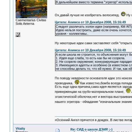
В дальнейшем вместо термина "эгрегор" использую т
Ох,давай лучше не изобретать велосипед.
Ну 
Сaementarius Civitas
Цитата: Ахимса от 10 Декабря 2008, 15:16:49
Solis Aeterna
Следует различать холон идеи (например, КМ /КП)
Идею нельзя построить, даже если очень хочется;
уровня - коллективы..
Ну некоторые идеи сами заставляют себя "открыть
Цитата: Ахимса от 10 Декабря 2008, 15:16:49
А если школа не строится, то объяснения могут 
1. Идея еще слаба, то есть как бы не созрела.
2. Не созрело окружение; конкурирующие паради
3. Имеющиеся адепты и особенно (в известном сл
не способны делать то, что ей нужно. И так, как е
По поводу неверности основателя идее это нонсе
проводника.
Как известно,бомба всегда попада
Есть еще одна причина,сама идея является зарод
приверженцам на грубо-материальном плане.
А
эгоистической оболочки,нет и вектора выстраиван
нашего эгрегора - обладание "изначальным знани
«Осенний Ангел прячется в дождях. В листве янтарн
Vitaliy
Re: СИД о школе ДЭИР. ;-)