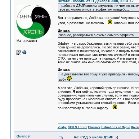
Цитата: Любовь от 11 Декабря 2008, 09:31:12
...работа с ДЭИРовским амулетом ни чем не отли
все их можно описать эффектом плацебо...
Вот это правильно, Любочка, согласен! Андрюша за
узел, а развязать не можешь...
Товарищ полност
Цитата:
главное, разобраться в схеме самого эффекта...
Материалист
Эффект - в самоубеждении, вытягивании себя за
пока до них не докопались. Но это все равно, что
зажиганием и инжектором, но классно водить машин
не возникает никаких мистических иллюзий в отно
СТО, где ему ее приводят в порядок. А мы идем в 
тоже не знают,
как оно на самом деле
, все-таки,
Цитата:
...а доказательство тому я уже приводила - пот
дубу
А вот это, Любочка, хороший пример гипноза. И оп
влияния. Я вот сейчас именно туда сунул нос - там
совершенно удивительные случаи, если нет подвоха
буду пробовать с Пироговым связаться. Они работ
способами устанавливают гипнабельность. Если н
по известному в России адресу...
Vitaliy:
SCIES Forum
Glossary
Definitions of Magic
Высш
Quangel
Re: СИД о школе ДЭИР. ;-)