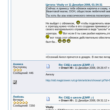
Цитата: Vitaliy от 11 Декабря 2008, 01:34:31
Сейчас я принесу тебе обломок кирпича и скажу, 
Квантовой магии, ООН, обществом любителей аква
Ты хоть бы азы классического гипноза посмотрел
Не выйдет с обломком,
чтобы подключить кван
к эгрегору,нужно чтобы в его создании принимал 
своего материального отражения в виде "школы" и
эгрегора.
Вот если б ты сам разбил кирпичь,
вот тогда этот обломок действительно обеспечи
был-бы...
«Осенний Ангел прячется в дождях. В листве янтарн
Ахимса
Re: СИД о школе ДЭИР. ;-)
Постоялец
«
Ответ #8 :
11 Декабря 2008, 09:26:47 »
Сообщений: 446
Ангелу
http://old.magictower.ru/cgi-bin/articles/showart.pl?id=
Любовь
Re: СИД о школе ДЭИР. ;-)
Ветеран
«
Ответ #9 :
11 Декабря 2008, 09:31:12 »
Сообщений: 7250
Vitaliy