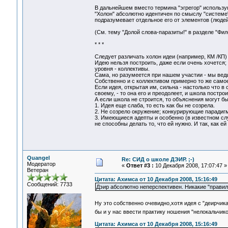
В дальнейшем вместо термина "эгрегор" использую т
"Холон" абсолютно идентичен по смыслу "системе"
подразумевает отдельное его от элементов (людей
(См. тему "Долой слова-паразиты!" в разделе "Фило
* * *
Следует различать холон идеи (например, КМ /КП)
Идею нельзя построить, даже если очень хочется;
уровня - коллективы.
Сама, но разумеется при нашем участии - мы ведь
Собственно и с коллективом примерно то же самое:
Если идея, открытая им, сильна - настолько что в
своему, - то она его и преодолеет, и школа постро
А если школа не строится, то объяснения могут б
1. Идея еще слаба, то есть как бы не созрела.
2. Не созрело окружение; конкурирующие паради
3. Имеющиеся адепты и особенно (в известном сл
не способны делать то, что ей нужно. И так, как ей
Quangel
Re: СИД о школе ДЭИР. ;-)
Модератор
«
Ответ #3 :
10 Декабря 2008, 17:07:47 »
Ветеран
Цитата: Ахимса от 10 Декабря 2008, 15:16:49
Сообщений: 7733
Дэир абсолютно неперспективен. Никакие "правила
Ну это собственно очевидно,хотя идея с "деирчи
бы и у нас ввести практику ношения "нелокальчико
Цитата: Ахимса от 10 Декабря 2008, 15:16:49