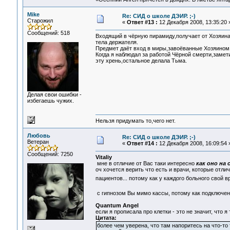
Mike
Re: СИД о школе ДЭИР. ;-)
Старожил
«
Ответ #13 :
12 Декабря 2008, 13:35:20 
Сообщений: 518
Входящий в чёрную пирамиду,получает от Хозяина 
тела держателя.
Предмет даёт вход в миры,завоёванные Хозяином
Когда я наблюдал за работой Чёрной смерти,замет
эту хрень,остальное делала Тьма.
Делая свои ошибки -
избегаешь чужих.
Нельзя придумать то,чего нет.
Любовь
Re: СИД о школе ДЭИР. ;-)
Ветеран
«
Ответ #14 :
12 Декабря 2008, 16:09:54 
Сообщений: 7250
Vitaliy
мне в отличие от Вас таки интересно
как оно на 
оч хочется верить что есть и врачи, которые отл
пациентов... потому как у каждого больного свой 
с гипнозом Вы мимо кассы, потому как подключен
Quantum Angel
если я прописала про клетки - это не значит, что 
Цитата:
более чем уверена, что там напоритесь на что-т