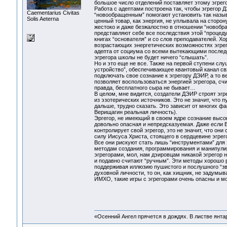
большое число отделений поставляет этому эгрего
Работа с адептами построена так, чтобы эгрегор 
Сaementarius Civitas
“новообращенным” помогают установить так назыв
Solis Aeterna
ценный товар, как энергия, не уплывала на сторон
жестоко и даже безжалостно в отношении “новобра
представляют себе все последствия этой “процедур
книгах “основателя” и со слов преподавателей. Х
возрастающих энергетических возможностях эгрего
адепта от социума со всеми вытекающими послед
эгрегора школы не будет ничего “слышать”.
Но и это еще не все. Также на первой ступени сл
устройство”, обеспечивающее квантовый канал с
подключать свое сознание к эгрегору ДЭИР, а то в
позволяет воспользоваться энергией эгрегора, сч
правда, бесплатного сыра не бывает…
В целом, мне видится, создатели ДЭИР строят эг
из эзотерических источников. Это не значит, что 
дальше, трудно сказать. Это зависит от многих фа
Верищагин реальная личность).
Эргегор, не имеющий в своем ядре сознание высо
довольно опасная и непредсказуемая. Даже если Ве
контролирует свой эгрегор, это не значит, что он
силу Иисуса Христа, стоящего в сердцевине эгрег
Все они рискуют стать лишь “инструментами” для 
методам создания, программирования и манипулир
эгрегорами, мол, нам дэировцам никакой эгрегор 
и подавно считают “ручным”. Эти методы хорошо ра
поддерживая иллюзию пушистого и послушного “зве
духовной личности, то он, как хищник, не задумыва
ИМХО, такие игры с эгрегорами очень опасны и м
«Осенний Ангел прячется в дождях. В листве янтарн