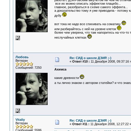
работа с ДЭИРовским амулетом ни чем не отличае
все их можно описать эффектом плацебо...
главное, разобраться в схеме самого эффекта...
а доказательство тому я уже приводила - потому
дубу
вот тока не надо все спихивать на соматику
или разбирайтесь с ней на уровне клеток
более чем уверена, что там напоритесь на что-т
неслучайных клетках
Любовь
Re: СИД о школе ДЭИР. ;-)
Ветеран
«
Ответ #10 :
11 Декабря 2008, 09:37:16 
Сообщений: 7250
Ахимса
какие древности
а ты лично знаком с автором статейки? и что зна
Vitaliy
Re: СИД о школе ДЭИР. ;-)
Ветеран
«
Ответ #11 :
11 Декабря 2008, 12:27:22 
Сообщений: 5586