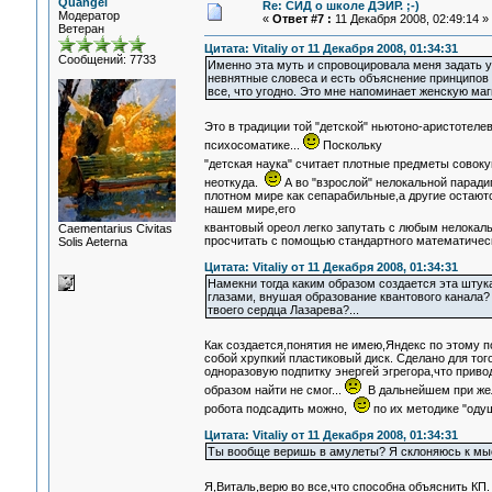
Quangel
Re: СИД о школе ДЭИР. ;-)
Модератор
«
Ответ #7 :
11 Декабря 2008, 02:49:14 »
Ветеран
Цитата: Vitaliy от 11 Декабря 2008, 01:34:31
Сообщений: 7733
Именно эта муть и спровоцировала меня задать 
невнятные словеса и есть объяснение принципов 
все, что угодно. Это мне напоминает женскую ма
Это в традиции той "детской" ньютоно-аристотел
психосоматике...
Поскольку
"детская наука" считает плотные предметы совок
неоткуда.
А во "взрослой" нелокальной паради
плотном мире как сепарабильные,а другие остают
нашем мире,его
квантовый ореол легко запутать с любым нелокал
Сaementarius Civitas
просчитать с помощью стандартного математическ
Solis Aeterna
Цитата: Vitaliy от 11 Декабря 2008, 01:34:31
Намекни тогда каким образом создается эта штук
глазами, внушая образование квантового канала? 
твоего сердца Лазарева?...
Как создается,понятия не имею,Яндекс по этому п
собой хрупкий пластиковый диск. Сделано для тог
одноразовую подпитку энергей эгрегора,что приво
образом найти не смог...
В дальнейшем при жел
робота подсадить можно,
по их методике "оду
Цитата: Vitaliy от 11 Декабря 2008, 01:34:31
Ты вообще веришь в амулеты? Я склоняюсь к мыс
Я,Виталь,верю во все,что способна объяснить КП