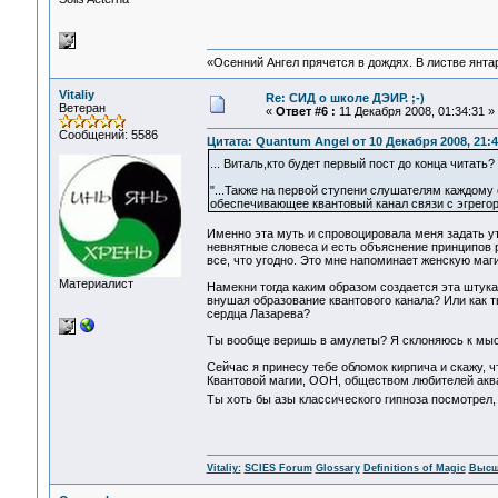
«Осенний Ангел прячется в дождях. В листве янтарн
Vitaliy
Re: СИД о школе ДЭИР. ;-)
Ветеран
«
Ответ #6 :
11 Декабря 2008, 01:34:31 »
Сообщений: 5586
Цитата: Quantum Angel от 10 Декабря 2008, 21:4
... Виталь,кто будет первый пост до конца читать
"...Также на первой ступени слушателям каждому 
обеспечивающее квантовый канал связи с эгрегор
Именно эта муть и спровоцировала меня задать у
невнятные словеса и есть объяснение принципов 
все, что угодно. Это мне напоминает женскую маг
Материалист
Намекни тогда каким образом создается эта штука
внушая образование квантового канала? Или как т
сердца Лазарева?
Ты вообще веришь в амулеты? Я склоняюсь к мыс
Сейчас я принесу тебе обломок кирпича и скажу, ч
Квантовой магии, ООН, обществом любителей аквар
Ты хоть бы азы классического гипноза посмотрел,
Vitaliy:
SCIES Forum
Glossary
Definitions of Magic
Высш