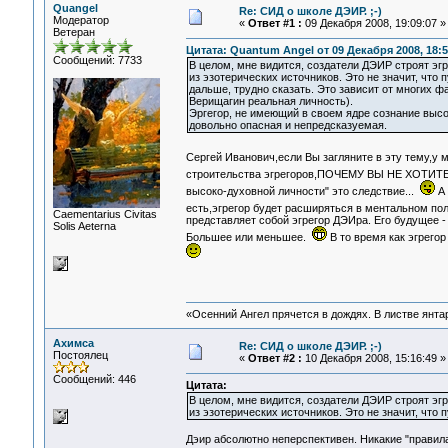
Quangel
Re: СИД о школе ДЭИР. ;-)
Модератор
«
Ответ #1 :
09 Декабря 2008, 19:09:07 »
Ветеран
Цитата: Quantum Angel от 09 Декабря 2008, 18:5
Сообщений: 7733
В целом, мне видится, создатели ДЭИР строят эг
из эзотерических источников. Это не значит, что
дальше, трудно сказать. Это зависит от многих ф
Верищагин реальная личность).
Эргегор, не имеющий в своем ядре сознание выс
довольно опасная и непредсказуемая.
Сергей Иванович,если Вы загляните в эту тему,у м
строительства эгрегоров,ПОЧЕМУ ВЫ НЕ ХО
высоко-духовной личности" это следствие...
А 
есть,эгрегор будет расширяться в ментальном по
Сaementarius Civitas
представляет собой эгрегор ДЭИра. Его будущее - 
Solis Aeterna
Большее или меньшее.
В то время как эгрего
«Осенний Ангел прячется в дождях. В листве янтарн
Ахимса
Re: СИД о школе ДЭИР. ;-)
Постоялец
«
Ответ #2 :
10 Декабря 2008, 15:16:49 »
Сообщений: 446
Цитата:
В целом, мне видится, создатели ДЭИР строят эг
из эзотерических источников. Это не значит, что
Дэир абсолютно неперспективен. Никакие "правила