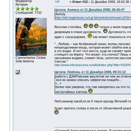
Модератор
«
Ответ #12 :
11 Декабря 2008, 18:02:38 
Ветеран
Цитата: Ахимса от 11 Декабря 2008, 09:26:47
Сообщений: 7733
Ангелу
http://old.magictower.ru/cgi-bin/articles/showart.pl?id=
Веселая статейка,
только у меня подозр
деировцев в плане духовности.
Духовность это
аджн с сахасрарами,
как может показаться,э
"...Любовь – как безбрежный океан, волны ласков
непреодолимая мощь, которая может обойти или р
в его водах. И нет того места, куда не сможет пр
стоящего на берегу. Что может эта спичка? Лишь 
Сaementarius Civitas
ласковыми водами, снимет боль, шепотом расскаж
Solis Aeterna
Светом."
http://www.sferarazuma.ru/wiki/index.php?tit
Цитата: Любовь от 11 Декабря 2008, 09:31:12
работа с ДЭИРовским амулетом ни чем не отличае
все их можно описать эффектом плацебо...
<...>
более чем уверена, что там напоритесь на что-т
неслучайных клетках
Люб,кашмар какой,если б такую ерунду Виталий г
будет прятать голову в песок от объективной реа
«Осенний Ангел прячется в дождях. В листве янтарн