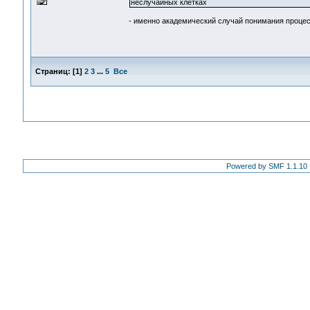
неслучайных клетках
- именно академический случай понимания проце
Страниц:
[
1
]
2
3
...
5
Все
Powered by SMF 1.1.10