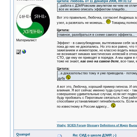
Цитата: Любовь от 11 Декабря 2008, 09:31:12
...работа с ДЭИРовским амулетом ни чем не отли
все их можно описать эффектом плацебо...
Вот это правильно, Любочка, согласен! Андрюша за
узел, а развязать не можешь...
Товарищ полност
Цитата:
главное, разобраться в схеме самого эффекта...
Материалист
Эффект - в самоубеждении, вытягивании себя за
пока до них не докопались. Но это все равно, что
зажиганием и инжектором, но классно водить машин
не возникает никаких мистических иллюзий в отно
СТО, где ему ее приводят в порядок. А мы идем в 
тоже не знают,
как оно на самом деле
, все-таки,
Цитата:
...а доказательство тому я уже приводила - пот
дубу
А вот это, Любочка, хороший пример гипноза. И оп
влияния. Я вот сейчас именно туда сунул нос - там
совершенно удивительные случаи, если нет подвоха
буду пробовать с Пироговым связаться. Они работ
способами устанавливают гипнабельность. Если н
по известному в России адресу...
Vitaliy:
SCIES Forum
Glossary
Definitions of Magic
Высш
Quangel
Re: СИД о школе ДЭИР. ;-)