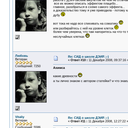
работа с ДЭИРовским амулетом ни чем не отличае
все их можно описать эффектом плацебо...
главное, разобраться в схеме самого эффекта...
а доказательство тому я уже приводила - потому
дубу
вот тока не надо все спихивать на соматику
или разбирайтесь с ней на уровне клеток
более чем уверена, что там напоритесь на что-т
неслучайных клетках
Любовь
Re: СИД о школе ДЭИР. ;-)
Ветеран
«
Ответ #10 :
11 Декабря 2008, 09:37:16 
Сообщений: 7250
Ахимса
какие древности
а ты лично знаком с автором статейки? и что зна
Vitaliy
Re: СИД о школе ДЭИР. ;-)
Ветеран
«
Ответ #11 :
11 Декабря 2008, 12:27:22 
Сообщений: 5586