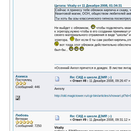
Цитата: Vitaliy от 11 Декабря 2008, 01:34:31
Сейчас я принесу тебе обломок кирпича и скажу, 
Квантовой магии, ООН, обществом любителей аква
Ты хоть бы азы классического гипноза посмотрел
Не выйдет с обломком,
чтобы подключить кван
к эгрегору,нужно чтобы в его создании принимал 
своего материального отражения в виде "школы" и
эгрегора.
Вот если б ты сам разбил кирпичь,
вот тогда этот обломок действительно обеспечи
был-бы...
«Осенний Ангел прячется в дождях. В листве янтарн
Ахимса
Re: СИД о школе ДЭИР. ;-)
Постоялец
«
Ответ #8 :
11 Декабря 2008, 09:26:47 »
Сообщений: 446
Ангелу
http://old.magictower.ru/cgi-bin/articles/showart.pl?id=
Любовь
Re: СИД о школе ДЭИР. ;-)
Ветеран
«
Ответ #9 :
11 Декабря 2008, 09:31:12 »
Сообщений: 7250
Vitaliy