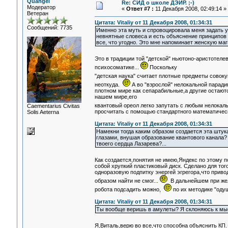
Quangel
Re: СИД о школе ДЭИР. ;-)
Модератор
«
Ответ #7 :
11 Декабря 2008, 02:49:14 »
Ветеран
Цитата: Vitaliy от 11 Декабря 2008, 01:34:31
Сообщений: 7735
Именно эта муть и спровоцировала меня задать 
невнятные словеса и есть объяснение принципов 
все, что угодно. Это мне напоминает женскую ма
Это в традиции той "детской" ньютоно-аристотел
психосоматике...
Поскольку
"детская наука" считает плотные предметы совок
неоткуда.
А во "взрослой" нелокальной паради
плотном мире как сепарабильные,а другие остают
нашем мире,его
квантовый ореол легко запутать с любым нелокал
Сaementarius Civitas
просчитать с помощью стандартного математическ
Solis Aeterna
Цитата: Vitaliy от 11 Декабря 2008, 01:34:31
Намекни тогда каким образом создается эта штук
глазами, внушая образование квантового канала? 
твоего сердца Лазарева?...
Как создается,понятия не имею,Яндекс по этому п
собой хрупкий пластиковый диск. Сделано для тог
одноразовую подпитку энергей эгрегора,что приво
образом найти не смог...
В дальнейшем при жел
робота подсадить можно,
по их методике "оду
Цитата: Vitaliy от 11 Декабря 2008, 01:34:31
Ты вообще веришь в амулеты? Я склоняюсь к мыс
Я,Виталь,верю во все,что способна объяснить КП