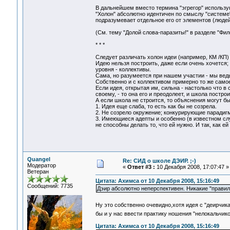
В дальнейшем вместо термина "эгрегор" использую т
"Холон" абсолютно идентичен по смыслу "системе"
подразумевает отдельное его от элементов (людей
(См. тему "Долой слова-паразиты!" в разделе "Фило
* * *
Следует различать холон идеи (например, КМ /КП)
Идею нельзя построить, даже если очень хочется;
уровня - коллективы.
Сама, но разумеется при нашем участии - мы ведь
Собственно и с коллективом примерно то же самое:
Если идея, открытая им, сильна - настолько что в
своему, - то она его и преодолеет, и школа постро
А если школа не строится, то объяснения могут б
1. Идея еще слаба, то есть как бы не созрела.
2. Не созрело окружение; конкурирующие паради
3. Имеющиеся адепты и особенно (в известном сл
не способны делать то, что ей нужно. И так, как ей
Quangel
Re: СИД о школе ДЭИР. ;-)
Модератор
«
Ответ #3 :
10 Декабря 2008, 17:07:47 »
Ветеран
Цитата: Ахимса от 10 Декабря 2008, 15:16:49
Сообщений: 7735
Дэир абсолютно неперспективен. Никакие "правила
Ну это собственно очевидно,хотя идея с "деирчи
бы и у нас ввести практику ношения "нелокальчико
Цитата: Ахимса от 10 Декабря 2008, 15:16:49