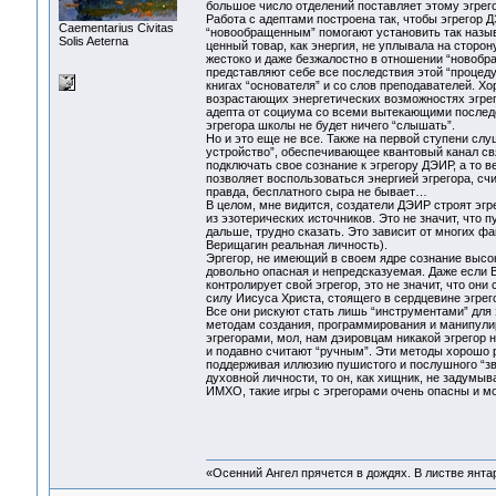
большое число отделений поставляет этому эгрего
Работа с адептами построена так, чтобы эгрегор 
Сaementarius Civitas
“новообращенным” помогают установить так назыв
Solis Aeterna
ценный товар, как энергия, не уплывала на сторон
жестоко и даже безжалостно в отношении “новобра
представляют себе все последствия этой “процедур
книгах “основателя” и со слов преподавателей. Х
возрастающих энергетических возможностях эгрего
адепта от социума со всеми вытекающими послед
эгрегора школы не будет ничего “слышать”.
Но и это еще не все. Также на первой ступени сл
устройство”, обеспечивающее квантовый канал с
подключать свое сознание к эгрегору ДЭИР, а то в
позволяет воспользоваться энергией эгрегора, сч
правда, бесплатного сыра не бывает…
В целом, мне видится, создатели ДЭИР строят эг
из эзотерических источников. Это не значит, что 
дальше, трудно сказать. Это зависит от многих фа
Верищагин реальная личность).
Эргегор, не имеющий в своем ядре сознание высо
довольно опасная и непредсказуемая. Даже если Ве
контролирует свой эгрегор, это не значит, что он
силу Иисуса Христа, стоящего в сердцевине эгрег
Все они рискуют стать лишь “инструментами” для 
методам создания, программирования и манипулир
эгрегорами, мол, нам дэировцам никакой эгрегор 
и подавно считают “ручным”. Эти методы хорошо ра
поддерживая иллюзию пушистого и послушного “зве
духовной личности, то он, как хищник, не задумыва
ИМХО, такие игры с эгрегорами очень опасны и м
«Осенний Ангел прячется в дождях. В листве янтарн