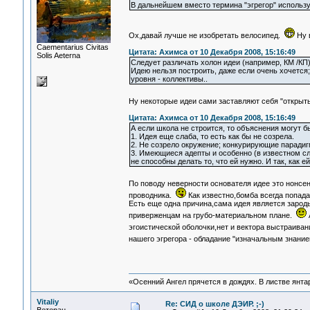
В дальнейшем вместо термина "эгрегор" использую т
Ох,давай лучше не изобретать велосипед.
Ну 
Сaementarius Civitas
Цитата: Ахимса от 10 Декабря 2008, 15:16:49
Solis Aeterna
Следует различать холон идеи (например, КМ /КП)
Идею нельзя построить, даже если очень хочется;
уровня - коллективы..
Ну некоторые идеи сами заставляют себя "открыть
Цитата: Ахимса от 10 Декабря 2008, 15:16:49
А если школа не строится, то объяснения могут 
1. Идея еще слаба, то есть как бы не созрела.
2. Не созрело окружение; конкурирующие паради
3. Имеющиеся адепты и особенно (в известном сл
не способны делать то, что ей нужно. И так, как е
По поводу неверности основателя идее это нонсе
проводника.
Как известно,бомба всегда попада
Есть еще одна причина,сама идея является зарод
приверженцам на грубо-материальном плане.
А
эгоистической оболочки,нет и вектора выстраиван
нашего эгрегора - обладание "изначальным знани
«Осенний Ангел прячется в дождях. В листве янтарн
Vitaliy
Re: СИД о школе ДЭИР. ;-)