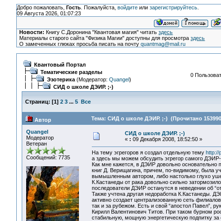
Добро пожаловать,
Гость
. Пожалуйста,
войдите
или
зарегистрируйтесь
.
09 Августа 2026, 01:07:23
Новости:
Книгу С.Доронина "Квантовая магия" читать
здесь
Материалы старого сайта "Физика Магии" доступны для просмотра
здесь
О замеченных глюках просьба писать на почту
quantmag@mail.ru
Квантовый Портал
Тематические разделы
0 Пользоват
Эзотерика
(Модератор:
Quangel
)
СИД о школе ДЭИР. ;-)
Страниц:
[
1
]
2
3
...
5
Все
Тема: СИД о школе ДЭИР. ;-) (Прочитано 153990
Автор
Quangel
СИД о школе ДЭИР. ;-)
Модератор
«
:
09 Декабря 2008, 18:52:50 »
Ветеран
На тему эгрегоров я создал отдельную тему
http:/
Сообщений: 7735
а здесь мы можем обсудить эгрегор самого ДЭИР-
Как мне кажется, в ДЭИР довольно основательно п
книг Д. Верищагина, причем, по-видимому, была у
вымышленным автором, либо настолько глухо ушел 
К.Кастанеды от рака довольно сильно затормозило 
последователи ДЭИР останутся в неведении об “от
Также учтена другая недоработка К.Кастанеды. ДЭ
активно создает централизованную сеть филиалов 
так и за рубежом. Есть и свой “апостол Павел”, р
Кирилл Валентинович Титов. При таком бурном ро
стабильную, мощную энергетическую подпитку за 