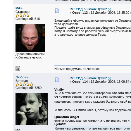
Mike
Re: СИД о школе ДЭИР. ;-)
Старожил
«
Ответ #13 :
12 Декабря 2008, 13:35:20 
Сообщений: 518
Входящий в чёрную пирамиду,получает от Хозяина 
тела держателя.
Предмет даёт вход в миры,завоёванные Хозяином
Когда я наблюдал за работой Чёрной смерти,замет
эту хрень,остальное делала Тьма.
Делая свои ошибки -
избегаешь чужих.
Нельзя придумать то,чего нет.
Любовь
Re: СИД о школе ДЭИР. ;-)
Ветеран
«
Ответ #14 :
12 Декабря 2008, 16:09:54 
Сообщений: 7250
Vitaliy
мне в отличие от Вас таки интересно
как оно на 
оч хочется верить что есть и врачи, которые отл
пациентов... потому как у каждого больного свой 
с гипнозом Вы мимо кассы, потому как подключен
Quantum Angel
если я прописала про клетки - это не значит, что 
Цитата:
более чем уверена, что там напоритесь на что-т