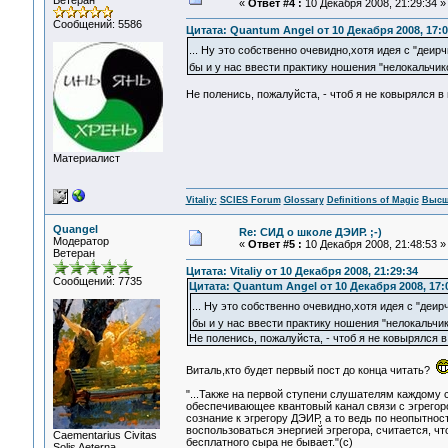
Ветеран
«
Ответ #4 :
10 Декабря 2008, 21:29:34 »
Сообщений: 5586
Цитата: Quantum Angel от 10 Декабря 2008, 17:0
... Ну это собственно очевидно,хотя идея с "деи
бы и у нас ввести практику ношения "нелокальчико
Не поленись, пожалуйста, - чтоб я не ковырялся в 
Материалист
Vitaliy:
SCIES Forum
Glossary
Definitions of Magic
Высш
Quangel
Re: СИД о школе ДЭИР. ;-)
Модератор
«
Ответ #5 :
10 Декабря 2008, 21:48:53 »
Ветеран
Цитата: Vitaliy от 10 Декабря 2008, 21:29:34
Сообщений: 7735
Цитата: Quantum Angel от 10 Декабря 2008, 17:
... Ну это собственно очевидно,хотя идея с "де
бы и у нас ввести практику ношения "нелокальчик
Не поленись, пожалуйста, - чтоб я не ковырялся в 
Виталь,кто будет первый пост до конца читать?
"...Также на первой ступени слушателям каждому 
обеспечивающее квантовый канал связи с эгрего
сознание к эгрегору ДЭИР, а то ведь по неопытнос
воспользоваться энергией эгрегора, считается, ч
Сaementarius Civitas
бесплатного сыра не бывает."(с)
Solis Aeterna