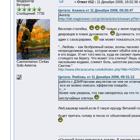
Модератор
«
Ответ #12 :
11 Декабря 2008, 18:02:38 
Ветеран
Цитата: Ахимса от 11 Декабря 2008, 09:26:47
Сообщений: 7735
Ангелу
http://old.magictower.ru/cgi-bin/articles/showart.pl?id=
Веселая статейка,
только у меня подозр
деировцев в плане духовности.
Духовность это
аджн с сахасрарами,
как может показаться,э
"...Любовь – как безбрежный океан, волны ласков
непреодолимая мощь, которая может обойти или р
в его водах. И нет того места, куда не сможет пр
стоящего на берегу. Что может эта спичка? Лишь 
Сaementarius Civitas
ласковыми водами, снимет боль, шепотом расскаж
Solis Aeterna
Светом."
http://www.sferarazuma.ru/wiki/index.php?tit
Цитата: Любовь от 11 Декабря 2008, 09:31:12
работа с ДЭИРовским амулетом ни чем не отличае
все их можно описать эффектом плацебо...
<...>
более чем уверена, что там напоритесь на что-т
неслучайных клетках
Люб,кашмар какой,если б такую ерунду Виталий г
будет прятать голову в песок от объективной реа
«Осенний Ангел прячется в дождях. В листве янтарн