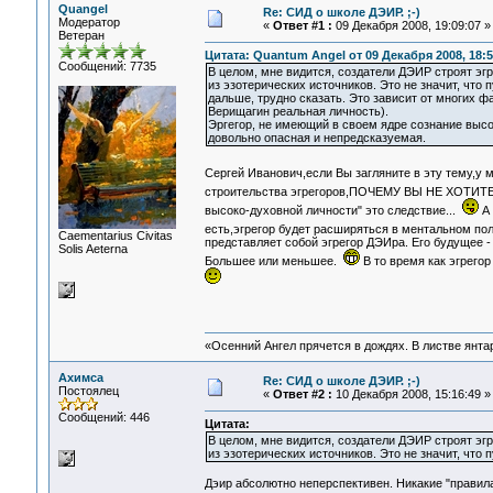
Quangel
Re: СИД о школе ДЭИР. ;-)
Модератор
«
Ответ #1 :
09 Декабря 2008, 19:09:07 »
Ветеран
Цитата: Quantum Angel от 09 Декабря 2008, 18:5
Сообщений: 7735
В целом, мне видится, создатели ДЭИР строят эг
из эзотерических источников. Это не значит, что
дальше, трудно сказать. Это зависит от многих ф
Верищагин реальная личность).
Эргегор, не имеющий в своем ядре сознание выс
довольно опасная и непредсказуемая.
Сергей Иванович,если Вы загляните в эту тему,у м
строительства эгрегоров,ПОЧЕМУ ВЫ НЕ ХО
высоко-духовной личности" это следствие...
А 
есть,эгрегор будет расширяться в ментальном по
Сaementarius Civitas
представляет собой эгрегор ДЭИра. Его будущее - 
Solis Aeterna
Большее или меньшее.
В то время как эгрего
«Осенний Ангел прячется в дождях. В листве янтарн
Ахимса
Re: СИД о школе ДЭИР. ;-)
Постоялец
«
Ответ #2 :
10 Декабря 2008, 15:16:49 »
Сообщений: 446
Цитата:
В целом, мне видится, создатели ДЭИР строят эг
из эзотерических источников. Это не значит, что
Дэир абсолютно неперспективен. Никакие "правила