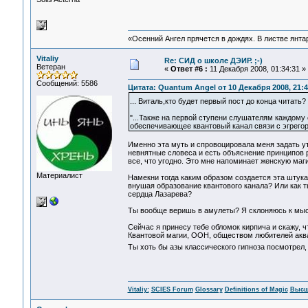
«Осенний Ангел прячется в дождях. В листве янтарн
Vitaliy
Re: СИД о школе ДЭИР. ;-)
Ветеран
«
Ответ #6 :
11 Декабря 2008, 01:34:31 »
Сообщений: 5586
Цитата: Quantum Angel от 10 Декабря 2008, 21:4
... Виталь,кто будет первый пост до конца читать
"...Также на первой ступени слушателям каждому 
обеспечивающее квантовый канал связи с эгрегор
Именно эта муть и спровоцировала меня задать у
невнятные словеса и есть объяснение принципов 
все, что угодно. Это мне напоминает женскую маг
Материалист
Намекни тогда каким образом создается эта штука
внушая образование квантового канала? Или как т
сердца Лазарева?
Ты вообще веришь в амулеты? Я склоняюсь к мыс
Сейчас я принесу тебе обломок кирпича и скажу, ч
Квантовой магии, ООН, обществом любителей аквар
Ты хоть бы азы классического гипноза посмотрел,
Vitaliy:
SCIES Forum
Glossary
Definitions of Magic
Высш