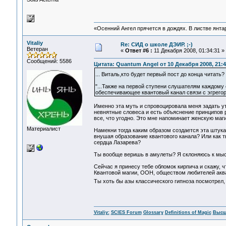
«Осенний Ангел прячется в дождях. В листве янтарн
Vitaliy
Re: СИД о школе ДЭИР. ;-)
Ветеран
«
Ответ #6 :
11 Декабря 2008, 01:34:31 »
Сообщений: 5586
Цитата: Quantum Angel от 10 Декабря 2008, 21:4
... Виталь,кто будет первый пост до конца читать
"...Также на первой ступени слушателям каждому 
обеспечивающее квантовый канал связи с эгрегор
Именно эта муть и спровоцировала меня задать у
невнятные словеса и есть объяснение принципов 
все, что угодно. Это мне напоминает женскую маг
Материалист
Намекни тогда каким образом создается эта штука
внушая образование квантового канала? Или как т
сердца Лазарева?
Ты вообще веришь в амулеты? Я склоняюсь к мыс
Сейчас я принесу тебе обломок кирпича и скажу, ч
Квантовой магии, ООН, обществом любителей аквар
Ты хоть бы азы классического гипноза посмотрел,
Vitaliy:
SCIES Forum
Glossary
Definitions of Magic
Высш