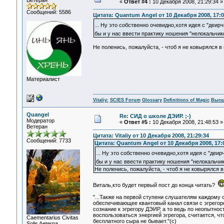
Ветеран
«
Ответ #4 :
10 Декабря 2008, 21:29:34 »
Сообщений: 5586
Цитата: Quantum Angel от 10 Декабря 2008, 17:0
... Ну это собственно очевидно,хотя идея с "деи
бы и у нас ввести практику ношения "нелокальчико
Не поленись, пожалуйста, - чтоб я не ковырялся в 
Материалист
Vitaliy:
SCIES Forum
Glossary
Definitions of Magic
Высш
Quangel
Re: СИД о школе ДЭИР. ;-)
Модератор
«
Ответ #5 :
10 Декабря 2008, 21:48:53 »
Ветеран
Цитата: Vitaliy от 10 Декабря 2008, 21:29:34
Сообщений: 7733
Цитата: Quantum Angel от 10 Декабря 2008, 17:
... Ну это собственно очевидно,хотя идея с "де
бы и у нас ввести практику ношения "нелокальчик
Не поленись, пожалуйста, - чтоб я не ковырялся в 
Виталь,кто будет первый пост до конца читать?
"...Также на первой ступени слушателям каждому 
обеспечивающее квантовый канал связи с эгрего
сознание к эгрегору ДЭИР, а то ведь по неопытнос
воспользоваться энергией эгрегора, считается, ч
Сaementarius Civitas
бесплатного сыра не бывает."(с)
Solis Aeterna