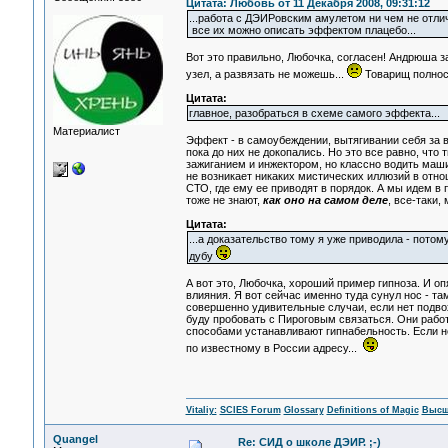
Цитата: Любовь от 11 Декабря 2008, 09:31:12
...работа с ДЭИРовским амулетом ни чем не отли
все их можно описать эффектом плацебо...
Вот это правильно, Любочка, согласен! Андрюша за
узел, а развязать не можешь...
Товарищ полност
Цитата:
главное, разобраться в схеме самого эффекта...
Материалист
Эффект - в самоубеждении, вытягивании себя за
пока до них не докопались. Но это все равно, что
зажиганием и инжектором, но классно водить машин
не возникает никаких мистических иллюзий в отно
СТО, где ему ее приводят в порядок. А мы идем в 
тоже не знают,
как оно на самом деле
, все-таки,
Цитата:
...а доказательство тому я уже приводила - пот
дубу
А вот это, Любочка, хороший пример гипноза. И оп
влияния. Я вот сейчас именно туда сунул нос - там
совершенно удивительные случаи, если нет подвоха
буду пробовать с Пироговым связаться. Они работ
способами устанавливают гипнабельность. Если н
по известному в России адресу...
Vitaliy:
SCIES Forum
Glossary
Definitions of Magic
Высш
Quangel
Re: СИД о школе ДЭИР. ;-)