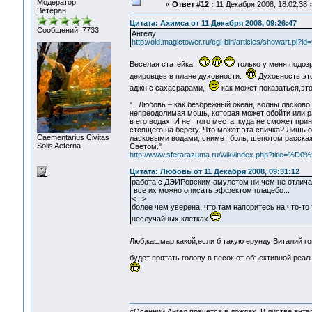
Модератор
«
Ответ #12 :
11 Декабря 2008, 18:02:38 
Ветеран
Цитата: Ахимса от 11 Декабря 2008, 09:26:47
Сообщений: 7733
Ангелу
http://old.magictower.ru/cgi-bin/articles/showart.pl?id=
Веселая статейка,
только у меня подозр
деировцев в плане духовности.
Духовность это
аджн с сахасрарами,
как может показаться,э
"...Любовь – как безбрежный океан, волны ласков
непреодолимая мощь, которая может обойти или р
в его водах. И нет того места, куда не сможет пр
стоящего на берегу. Что может эта спичка? Лишь 
Сaementarius Civitas
ласковыми водами, снимет боль, шепотом расскаж
Solis Aeterna
Светом."
http://www.sferarazuma.ru/wiki/index.php?tit
Цитата: Любовь от 11 Декабря 2008, 09:31:12
работа с ДЭИРовским амулетом ни чем не отличае
все их можно описать эффектом плацебо...
<...>
более чем уверена, что там напоритесь на что-т
неслучайных клетках
Люб,кашмар какой,если б такую ерунду Виталий г
будет прятать голову в песок от объективной реа
«Осенний Ангел прячется в дождях. В листве янтарн