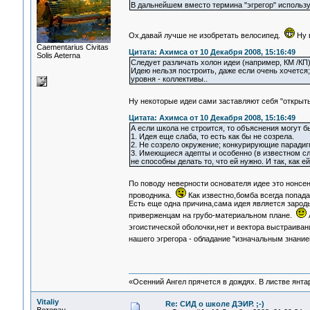
В дальнейшем вместо термина "эгрегор" использую т
Ох,давай лучше не изобретать велосипед.
Ну 
Сaementarius Civitas
Цитата: Ахимса от 10 Декабря 2008, 15:16:49
Solis Aeterna
Следует различать холон идеи (например, КМ /КП)
Идею нельзя построить, даже если очень хочется;
уровня - коллективы..
Ну некоторые идеи сами заставляют себя "открыть
Цитата: Ахимса от 10 Декабря 2008, 15:16:49
А если школа не строится, то объяснения могут 
1. Идея еще слаба, то есть как бы не созрела.
2. Не созрело окружение; конкурирующие паради
3. Имеющиеся адепты и особенно (в известном сл
не способны делать то, что ей нужно. И так, как е
По поводу неверности основателя идее это нонсе
проводника.
Как известно,бомба всегда попада
Есть еще одна причина,сама идея является зарод
приверженцам на грубо-материальном плане.
А
эгоистической оболочки,нет и вектора выстраиван
нашего эгрегора - обладание "изначальным знани
«Осенний Ангел прячется в дождях. В листве янтарн
Vitaliy
Re: СИД о школе ДЭИР. ;-)