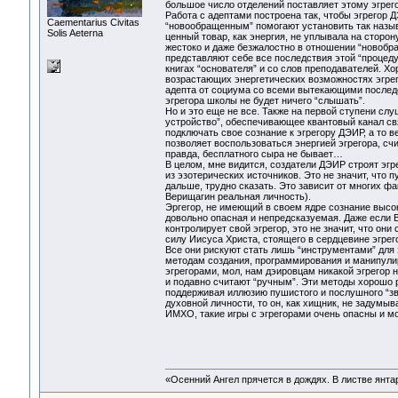
большое число отделений поставляет этому эгрего
Работа с адептами построена так, чтобы эгрегор 
Сaementarius Civitas
“новообращенным” помогают установить так назыв
Solis Aeterna
ценный товар, как энергия, не уплывала на сторон
жестоко и даже безжалостно в отношении “новобра
представляют себе все последствия этой “процедур
книгах “основателя” и со слов преподавателей. Х
возрастающих энергетических возможностях эгрего
адепта от социума со всеми вытекающими послед
эгрегора школы не будет ничего “слышать”.
Но и это еще не все. Также на первой ступени сл
устройство”, обеспечивающее квантовый канал с
подключать свое сознание к эгрегору ДЭИР, а то в
позволяет воспользоваться энергией эгрегора, сч
правда, бесплатного сыра не бывает…
В целом, мне видится, создатели ДЭИР строят эг
из эзотерических источников. Это не значит, что 
дальше, трудно сказать. Это зависит от многих фа
Верищагин реальная личность).
Эргегор, не имеющий в своем ядре сознание высо
довольно опасная и непредсказуемая. Даже если Ве
контролирует свой эгрегор, это не значит, что он
силу Иисуса Христа, стоящего в сердцевине эгрег
Все они рискуют стать лишь “инструментами” для 
методам создания, программирования и манипулир
эгрегорами, мол, нам дэировцам никакой эгрегор 
и подавно считают “ручным”. Эти методы хорошо ра
поддерживая иллюзию пушистого и послушного “зве
духовной личности, то он, как хищник, не задумыва
ИМХО, такие игры с эгрегорами очень опасны и м
«Осенний Ангел прячется в дождях. В листве янтарн