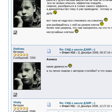
работа с ДЭИРовским амулетом ни чем не отличае
все их можно описать эффектом плацебо...
главное, разобраться в схеме самого эффекта...
а доказательство тому я уже приводила - потому
дубу
вот тока не надо все спихивать на соматику
или разбирайтесь с ней на уровне клеток
более чем уверена, что там напоритесь на что-т
неслучайных клетках
Любовь
Re: СИД о школе ДЭИР. ;-)
Ветеран
«
Ответ #10 :
11 Декабря 2008, 09:37:16 
Сообщений: 7250
Ахимса
какие древности
а ты лично знаком с автором статейки? и что зна
Vitaliy
Re: СИД о школе ДЭИР. ;-)
Ветеран
«
Ответ #11 :
11 Декабря 2008, 12:27:22 
Сообщений: 5586