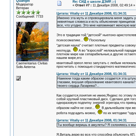
Quangel
Re: СИД о школе ДЭИР. ;-)
Модератор
«
Ответ #7 :
11 Декабря 2008, 02:49:14 »
Ветеран
Цитата: Vitaliy от 11 Декабря 2008, 01:34:31
Сообщений: 7733
Именно эта муть и спровоцировала меня задать 
невнятные словеса и есть объяснение принципов 
все, что угодно. Это мне напоминает женскую ма
Это в традиции той "детской" ньютоно-аристотел
психосоматике...
Поскольку
"детская наука" считает плотные предметы совок
неоткуда.
А во "взрослой" нелокальной паради
плотном мире как сепарабильные,а другие остают
нашем мире,его
квантовый ореол легко запутать с любым нелокал
Сaementarius Civitas
просчитать с помощью стандартного математическ
Solis Aeterna
Цитата: Vitaliy от 11 Декабря 2008, 01:34:31
Намекни тогда каким образом создается эта штук
глазами, внушая образование квантового канала? 
твоего сердца Лазарева?...
Как создается,понятия не имею,Яндекс по этому п
собой хрупкий пластиковый диск. Сделано для тог
одноразовую подпитку энергей эгрегора,что приво
образом найти не смог...
В дальнейшем при жел
робота подсадить можно,
по их методике "оду
Цитата: Vitaliy от 11 Декабря 2008, 01:34:31
Ты вообще веришь в амулеты? Я склоняюсь к мыс
Я,Виталь,верю во все,что способна объяснить КП