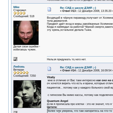
Mike
Re: СИД о школе ДЭИР. ;-)
Старожил
«
Ответ #13 :
12 Декабря 2008, 13:35:20 
Сообщений: 518
Входящий в чёрную пирамиду,получает от Хозяина 
тела держателя.
Предмет даёт вход в миры,завоёванные Хозяином
Когда я наблюдал за работой Чёрной смерти,замет
эту хрень,остальное делала Тьма.
Делая свои ошибки -
избегаешь чужих.
Нельзя придумать то,чего нет.
Любовь
Re: СИД о школе ДЭИР. ;-)
Ветеран
«
Ответ #14 :
12 Декабря 2008, 16:09:54 
Сообщений: 7250
Vitaliy
мне в отличие от Вас таки интересно
как оно на 
оч хочется верить что есть и врачи, которые отл
пациентов... потому как у каждого больного свой 
с гипнозом Вы мимо кассы, потому как подключен
Quantum Angel
если я прописала про клетки - это не значит, что 
Цитата:
более чем уверена, что там напоритесь на что-т