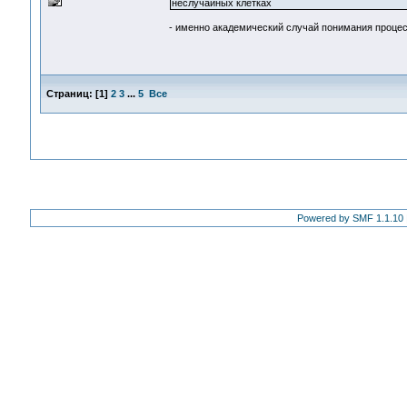
неслучайных клетках
- именно академический случай понимания проце
Страниц:
[
1
]
2
3
...
5
Все
Powered by SMF 1.1.10