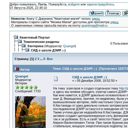
Добро пожаловать,
Гость
. Пожалуйста,
войдите
или
зарегистрируйтесь
.
07 Августа 2026, 22:38:10
Новости:
Книгу С.Доронина "Квантовая магия" читать
здесь
Материалы старого сайта "Физика Магии" доступны для просмотра
здесь
О замеченных глюках просьба писать на почту
quantmag@mail.ru
Квантовый Портал
Тематические разделы
0 Пользоват
Эзотерика
(Модератор:
Quangel
)
СИД о школе ДЭИР. ;-)
Страниц:
[
1
]
2
3
...
5
Все
Тема: СИД о школе ДЭИР. ;-) (Прочитано 153772
Автор
Quangel
СИД о школе ДЭИР. ;-)
Модератор
«
:
09 Декабря 2008, 18:52:50 »
Ветеран
На тему эгрегоров я создал отдельную тему
http:/
Сообщений: 7733
а здесь мы можем обсудить эгрегор самого ДЭИР-
Как мне кажется, в ДЭИР довольно основательно п
книг Д. Верищагина, причем, по-видимому, была у
вымышленным автором, либо настолько глухо ушел 
К.Кастанеды от рака довольно сильно затормозило 
последователи ДЭИР останутся в неведении об “от
Также учтена другая недоработка К.Кастанеды. ДЭ
активно создает централизованную сеть филиалов 
так и за рубежом. Есть и свой “апостол Павел”, р
Кирилл Валентинович Титов. При таком бурном ро
стабильную, мощную энергетическую подпитку за 