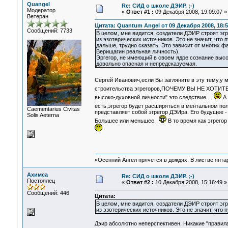
Quangel
Re: СИД о школе ДЭИР. ;-)
Модератор
«
Ответ #1 :
09 Декабря 2008, 19:09:07 »
Ветеран
Цитата: Quantum Angel от 09 Декабря 2008, 18:5
Сообщений: 7733
В целом, мне видится, создатели ДЭИР строят эг
из эзотерических источников. Это не значит, что
дальше, трудно сказать. Это зависит от многих ф
Верищагин реальная личность).
Эргегор, не имеющий в своем ядре сознание выс
довольно опасная и непредсказуемая.
Сергей Иванович,если Вы загляните в эту тему,у м
строительства эгрегоров,ПОЧЕМУ ВЫ НЕ ХО
высоко-духовной личности" это следствие...
А 
есть,эгрегор будет расширяться в ментальном по
Сaementarius Civitas
представляет собой эгрегор ДЭИра. Его будущее - 
Solis Aeterna
Большее или меньшее.
В то время как эгрего
«Осенний Ангел прячется в дождях. В листве янтарн
Ахимса
Re: СИД о школе ДЭИР. ;-)
Постоялец
«
Ответ #2 :
10 Декабря 2008, 15:16:49 »
Сообщений: 446
Цитата:
В целом, мне видится, создатели ДЭИР строят эг
из эзотерических источников. Это не значит, что
Дэир абсолютно неперспективен. Никакие "правила