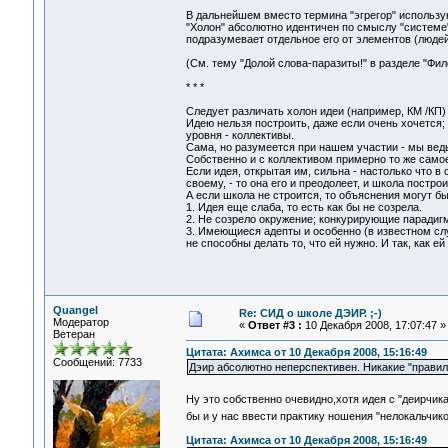
В дальнейшем вместо термина "эгрегор" использую т
"Холон" абсолютно идентичен по смыслу "системе"
подразумевает отдельное его от элементов (людей
(См. тему "Долой слова-паразиты!" в разделе "Фило
* * *
Следует различать холон идеи (например, КМ /КП)
Идею нельзя построить, даже если очень хочется;
уровня - коллективы.
Сама, но разумеется при нашем участии - мы ведь
Собственно и с коллективом примерно то же самое:
Если идея, открытая им, сильна - настолько что в
своему, - то она его и преодолеет, и школа постро
А если школа не строится, то объяснения могут б
1. Идея еще слаба, то есть как бы не созрела.
2. Не созрело окружение; конкурирующие паради
3. Имеющиеся адепты и особенно (в известном сл
не способны делать то, что ей нужно. И так, как ей
Quangel
Re: СИД о школе ДЭИР. ;-)
Модератор
«
Ответ #3 :
10 Декабря 2008, 17:07:47 »
Ветеран
Цитата: Ахимса от 10 Декабря 2008, 15:16:49
Сообщений: 7733
Дэир абсолютно неперспективен. Никакие "правила
Ну это собственно очевидно,хотя идея с "деирчи
бы и у нас ввести практику ношения "нелокальчико
Цитата: Ахимса от 10 Декабря 2008, 15:16:49