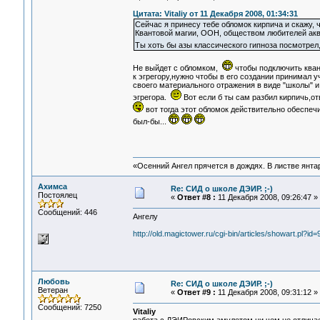
Цитата: Vitaliy от 11 Декабря 2008, 01:34:31
Сейчас я принесу тебе обломок кирпича и скажу, 
Квантовой магии, ООН, обществом любителей аква
Ты хоть бы азы классического гипноза посмотрел
Не выйдет с обломком,
чтобы подключить кван
к эгрегору,нужно чтобы в его создании принимал 
своего материального отражения в виде "школы" и
эгрегора.
Вот если б ты сам разбил кирпичь,
вот тогда этот обломок действительно обеспечи
был-бы...
«Осенний Ангел прячется в дождях. В листве янтарн
Ахимса
Re: СИД о школе ДЭИР. ;-)
Постоялец
«
Ответ #8 :
11 Декабря 2008, 09:26:47 »
Сообщений: 446
Ангелу
http://old.magictower.ru/cgi-bin/articles/showart.pl?id=
Любовь
Re: СИД о школе ДЭИР. ;-)
Ветеран
«
Ответ #9 :
11 Декабря 2008, 09:31:12 »
Сообщений: 7250
Vitaliy