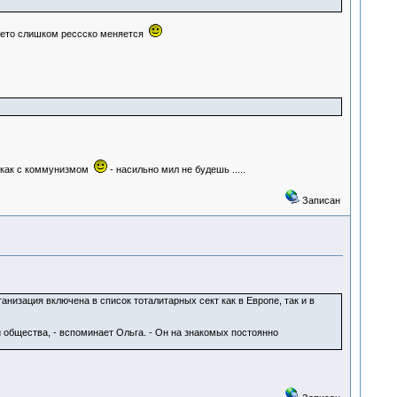
а чето слишком рессско меняется
я как с коммунизмом
- насильно мил не будешь .....
Записан
низация включена в список тоталитарных сект как в Европе, так и в
 общества, - вспоминает Ольга. - Он на знакомых постоянно