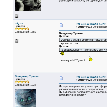
(приводила ссылочку сегодня в другой 
migus
Re: СИД о школе ДЭИР. 
Ветеран
«
Ответ #21 :
09 Февраля 
Сообщений: 1789
Владимир Травка
Цитата:
Убийца малыша состоял в тоталитарн
...кроме того он:
Цитата:
По специальности - экономист, оконч
...и чему в МГУ учат?
Владимир Травка
Re: СИД о школе ДЭИР. 
Ветеран
«
Ответ #22 :
09 Февраля 
Сообщений: 1238
Интересная реакция у некоторых форум
упражнений в иронии и острословии.
Ну а Люба как всегда поучает и обличае
Детишек то не жалко?