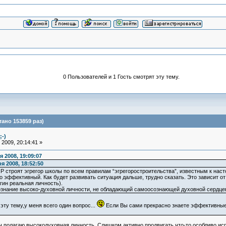
0 Пользователей и 1 Гость смотрят эту тему.
ано 153859 раз)
;-)
2009, 20:14:41 »
 2008, 19:09:07
я 2008, 18:52:50
Р строят эгрегор школы по всем правилам “эгрегоростроительства”, известным к наст
о эффективный. Как будет развивать ситуация дальше, трудно сказать. Это зависит о
гин реальная личность).
ознание высоко-духовной личности, не обладающий самоосознающей духовной сердцев
эту тему,у меня всего один вопрос...
Если Вы сами прекрасно знаете эффективн
ч полагаю высокодуховная личность. Слишком активно продвигать что-то особливо ис