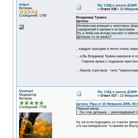
migus
Re: СИД о школе ДЭИР. 
Ветеран
«
Ответ #26 :
10 Февраля 
Сообщений: 1789
Владимир Травка
Цитата:
Интересная реакция у некоторых фору
упражнений в иронии и острословии.
Ну а Люба как всегда поучает и обличае
Детишек то не жалко?
...каждую трагедию я лично очень пер
... а Вы Владимир Травка наверное в с
Главное ярлык с подонком пристегнуть
... борьба эгрегоров - типа "тиранноз
Quangel
Re: СИД о школе ДЭИР. 
Модератор
«
Ответ #27 :
10 Февраля 
Ветеран
Цитата: Pipa от 10 Февраля 2009, 00:
Сообщений: 7735
Черный юмор:
Он этих детишек ... рекогерировал! ©
Ну уж если подходить со строгих физ
это кастанедовское "сгорание во Вну