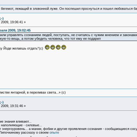
 бегемот, лежащий в зловонной луже. Он поспешил проснуться и пошел любоваться б
;-)
2009, 19:06:41 »
аля 2009, 19:02:45
учили управлять сознанием людей, поступать, не считаясь с чужим мнением и законами
кую-то вещь, а потом убедить человека, что тот ему ее подарил
шку Йоде желаешь отдать"(с)
истве янтарной, в переливах света...» (c)
;-)
2009, 19:31:46 »
ие знания вливают...
ь наполняющие - силовые...
энергоуровень... а мании, фобии и другие проявления сознания - сообщающиеся сосуды
 Пипочкиному рассказу о своем
опыте