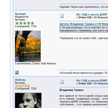
Однажы Чжуан-цзы приснилось, что он
Quangel
Re: СИД о школе ДЭИР. 
Модератор
«
Ответ #19 :
09 Февраля 
Ветеран
Цитата: Владимир Травка от 09 Февр
Сообщений: 7735
- Он рассказывал, что в «школе» их 
тренировался. Например, мог взять ка
"Гамбургер это не нужен тебе...карто
Сaementarius Civitas Solis Aeterna
«Осенний Ангел прячется в дождях. В л
Любовь
Re: СИД о школе ДЭИР. 
Ветеран
«
Ответ #20 :
09 Февраля 
Сообщений: 7250
Владимир Травка
все зависит от того в какой сосуд и как
есть знания, создающие сосуды... ест
тренинги ДЭИР силовые, т.е. повышают 
собственно... этот пример аналогичен