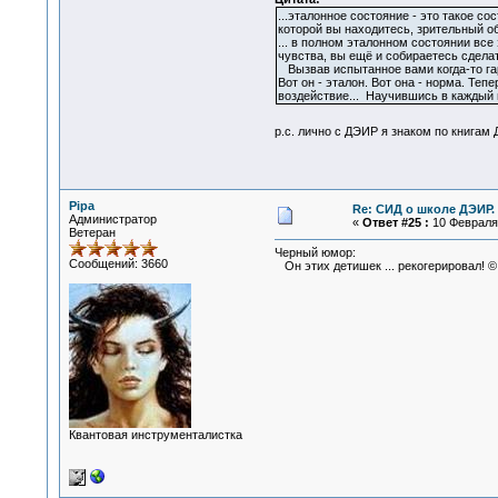
...эталонное состояние - это такое с
которой вы находитесь, зрительный об
... в полном эталонном состоянии вс
чувства, вы ещё и собираетесь сделат
Вызвав испытанное вами когда-то гар
Вот он - эталон. Вот она - норма. Те
воздействие... Научившись в каждый 
р.с. лично с ДЭИР я знаком по книгам
Pipa
Re: СИД о школе ДЭИР. 
Администратор
«
Ответ #25 :
10 Февраля 
Ветеран
Черный юмор:
Сообщений: 3660
Он этих детишек ... рекогерировал! ©
Квантовая инструменталистка