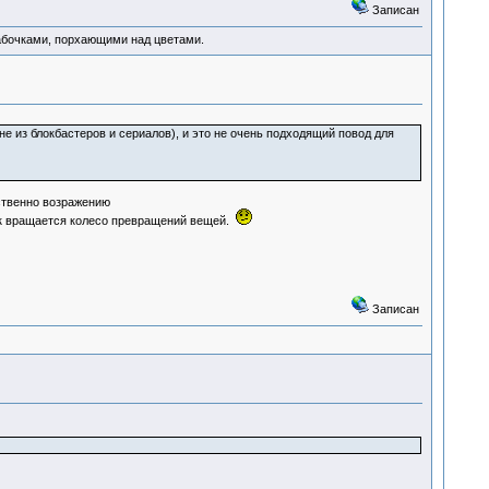
Записан
абочками, порхающими над цветами.
е из блокбастеров и сериалов), и это не очень подходящий повод для
ственно возражению
ак вращается колесо превращений вещей.
Записан