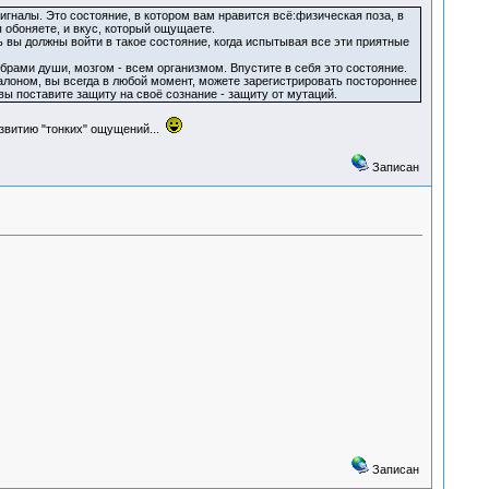
сигналы. Это состояние, в котором вам нравится всё:физическая поза, в
 обоняете, и вкус, который ощущаете.
 вы должны войти в такое состояние, когда испытывая все эти приятные
рами души, мозгом - всем организмом. Впустите в себя это состояние.
эталоном, вы всегда в любой момент, можете зарегистрировать постороннее
ы поставите защиту на своё сознание - защиту от мутаций.
азвитию "тонких" ощущений...
Записан
Записан