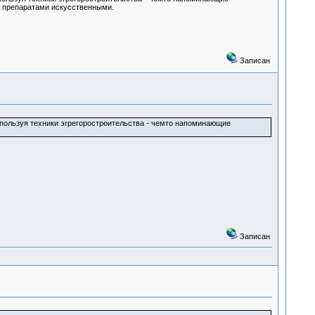
и препаратами искусственными.
Записан
спользуя техники эгрегоростроительства - чемто напоминающие
Записан