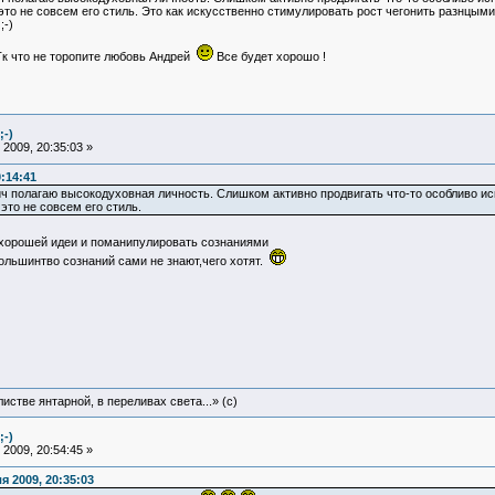
то не совсем его стиль. Это как искусственно стимулировать рост чегонить разнцым
;-)
 Тк что не торопите любовь Андрей
Все будет хорошо !
;-)
2009, 20:35:03 »
:14:41
ч полагаю высокодуховная личность. Слишком активно продвигать что-то особливо и
это не совсем его стиль.
хорошей идеи и поманипулировать сознаниями
ольшинтво сознаний сами не знают,чего хотят.
истве янтарной, в переливах света...» (c)
;-)
2009, 20:54:45 »
 2009, 20:35:03