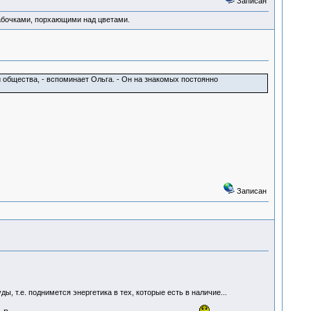
Записан
абочками, порхающими над цветами.
 общества, - вспоминает Ольга. - Он на знакомых постоянно
Записан
, т.е. поднимется энергетика в тех, которые есть в наличие...