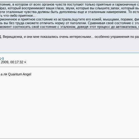
остояние, в котором от всех органов чувств поступают только приятные и гармоничные 
раз, который воспринимают ваши глаза, звуки, которые вы слышите,запах, который вы
е эти эталонные чувства должны быть дополнены еще и эталонным намерением. То есть
ь что-либо приятное...
моничное и приятное состояние из астрала,ощутите его кожей, мышцами, порами, фиб
перь вы без труда сможете отличить норму от патологии. Сравнивая своё состояние с 
момент соотносить своё состояние с эталоном, доведя этот процесс до автоматизма, в
 Д. Верищагина, и они мне показались очень интересными... особенно упражнения по р
;-)
2009, 00:17:32 »
 а ля Quantum Angel