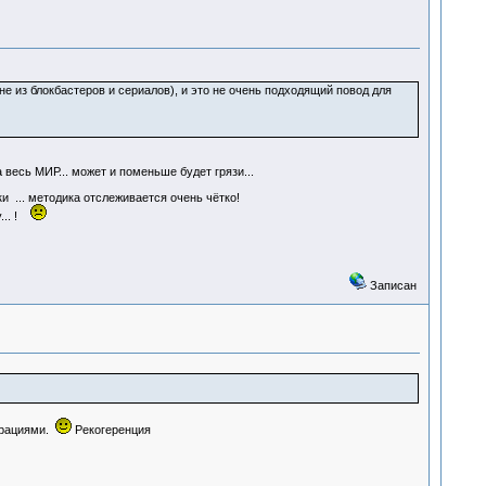
е из блокбастеров и сериалов), и это не очень подходящий повод для
весь МИР... может и поменьше будет грязи...
и ... методика отслеживается очень чётко!
у... !
Записан
ерациями.
Рекогеренция