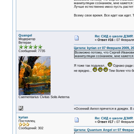
манипуляции сознанием, мне кажется э
Лучше естественно имхо пусть растет 
Всему свое время. Все идет как идет.
Quangel
Re: СИД о школе ДЭИР. 
Модератор
«
Ответ #16 :
07 Февраля 
Ветеран
Цитата: kyrian от 07 Февраля 2009, 20
Сообщений: 7735
Возможно потому, что Сергей Иванови
манипуляции сознанием, мне кажется 
Я тоже так подумал...
Однако ради 
не вредно...
Тем более что б
Сaementarius Civitas Solis Aeterna
«Осенний Ангел прячется в дождях. В л
kyrian
Re: СИД о школе ДЭИР. 
Постоялец
«
Ответ #17 :
07 Февраля 
Сообщений: 302
Цитата: Quantum Angel от 07 Февраля