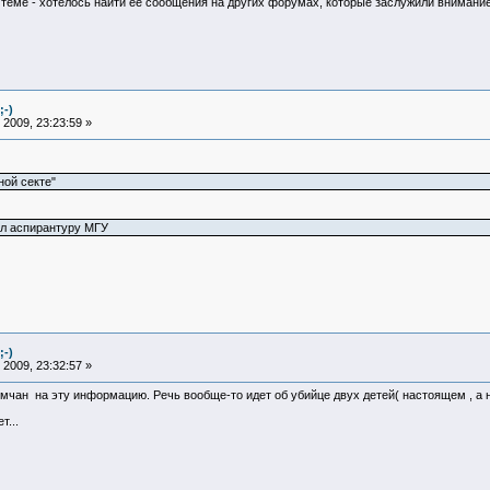
теме - хотелось найти ее сообщения на других форумах, которые заслужили внимание В
;-)
2009, 23:23:59 »
ой секте"
ил аспирантуру МГУ
;-)
2009, 23:32:57 »
чан на эту информацию. Речь вообще-то идет об убийце двух детей( настоящем , а не
т...