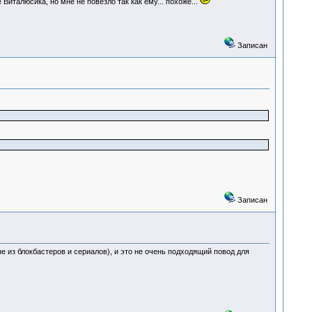
италюсика, но мне не повезло так как ему... похоже...
Записан
Записан
 из блокбастеров и сериалов), и это не очень подходящий повод для