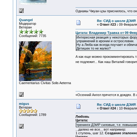
Однажы Чжуан-цзы приснилось, что он
Quangel
Re: СИД о школе ДЭИР. 
Модератор
«
Ответ #23 :
09 Февраля 
Ветеран
Цитата: Владимир Травка от 09 Февр
Сообщений: 7735
Интересная реакция у некоторых фору
упражнений в иронии и острословии.
Ну а Люба как всегда поучает и обличае
Детишек то не жалко?
А как еще можно прокомментировать т
не подлежит... Как наш Виталий говори
Сaementarius Civitas Solis Aeterna
«Осенний Ангел прячется в дождях. В л
migus
Re: СИД о школе ДЭИР. 
Ветеран
«
Ответ #24 :
10 Февраля 
Сообщений: 1789
Любовь
Цитата:
тренинги ДЭИР силовые, т.е. повышают
...далеко не все... вот например:
1 ступень, шаг 12.
Создание эталонно
Цитата: