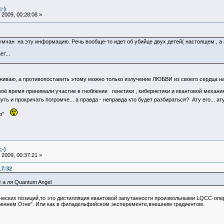
;-)
2009, 00:28:08 »
мчан на эту информацию. Речь вообще-то идет об убийце двух детей( настоящем , а н
т...
еживаю, а противопоставить этому можно только излучение ЛЮБВИ из своего сердца на 
воё время принимали участие в гноблении генетики , кибернетики и квантовой механик
 и прокричать погромче... а правда - неправда кто будет разбираться? Ату его... ат
авр"
;-)
2009, 00:37:21 »
17:32
 а ля Quantum Angel
ических позиций,то это дистилляция квантовой запутанности произвольными LQCC-оп
треннем Огне". Или как в филадельфийском эксперементе,внешним градиентом.