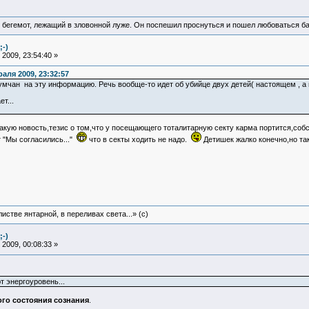
 бегемот, лежащий в зловонной луже. Он поспешил проснуться и пошел любоваться б
;-)
2009, 23:54:40 »
аля 2009, 23:32:57
мчан на эту информацию. Речь вообще-то идет об убийце двух детей( настоящем , а н
т...
акую новость,тезис о том,что у посещающего тоталитарную секту карма портится,соб
т "Мы согласились..."
что в секты ходить не надо.
Детишек жалко конечно,но т
истве янтарной, в переливах света...» (c)
;-)
2009, 00:08:33 »
 энергоуровень...
го состояния сознания
.