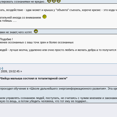
лировать сознаниями не вредно...
гать, воздействие - эдак может и крыша у "объекта" съехать, короче кризис - это код
тщатильней иногда со вниманием
 тобишь .....
ами не знают,чего хотят.
Подобие !
менее осознанных с ваш точк зрен и более осознанных
юдей - лучше молча, удаленно или очно просто любить и желать добра а то получитс
;-)
2009, 19:02:45 »
Убийца малыша состоял в тоталитарной секте"
 проходил обучение в «Школе дальнейшего энергоинформационного развития». Эта орга
учили управлять сознанием людей, поступать, не считаясь с чужим мнением и законами
ую-то вещь, а потом убедить человека, что тот ему ее подарил...