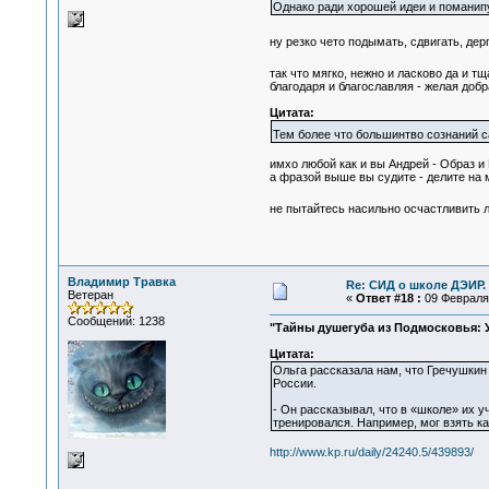
Однако ради хорошей идеи и поманипу
ну резко чето подымать, сдвигать, дер
так что мягко, нежно и ласково да и 
благодаря и благославляя - желая добра
Цитата:
Тем более что большинтво сознаний с
имхо любой как и вы Андрей - Образ и 
а фразой выше вы судите - делите на 
не пытайтесь насильно осчастливить л
Владимир Травка
Re: СИД о школе ДЭИР. 
Ветеран
«
Ответ #18 :
09 Февраля 
Сообщений: 1238
"Тайны душегуба из Подмосковья: 
Цитата:
Ольга рассказала нам, что Гречушкин
России.
- Он рассказывал, что в «школе» их 
тренировался. Например, мог взять как
http://www.kp.ru/daily/24240.5/439893/