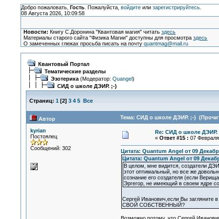
Добро пожаловать,
Гость
. Пожалуйста,
войдите
или
зарегистрируйтесь
.
08 Августа 2026, 10:09:58
Новости:
Книгу С.Доронина "Квантовая магия" читать
здесь
Материалы старого сайта "Физика Магии" доступны для просмотра
здесь
О замеченных глюках просьба писать на почту
quantmag@mail.ru
Квантовый Портал
Тематические разделы
Эзотерика
(Модератор:
Quangel
)
СИД о школе ДЭИР. ;-)
Страниц:
1
[
2
]
3
4
5
Все
Тема: СИД о школе ДЭИР. ;-) (Прочит
Автор
kyrian
Re: СИД о школе ДЭИР. 
Постоялец
«
Ответ #15 :
07 Февраля 
Сообщений: 302
Цитата: Quantum Angel от 09 Декабря
Цитата: Quantum Angel от 09 Декабр
В целом, мне видится, создатели ДЭИ
этот оптимальный, но все же довольн
сознание его создателя (если Верища
Эргегор, не имеющий в своем ядре с
Сергей Иванович,если Вы загляните в 
СВОЙ СОБСТВЕННЫЙ?
Возможно потому, что Сергей Иванови