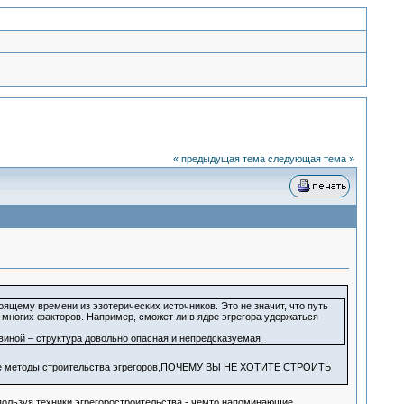
« предыдущая тема
следующая тема »
оящему времени из эзотерических источников. Это не значит, что путь
т многих факторов. Например, сможет ли в ядре эгрегора удержаться
иной – структура довольно опасная и непредсказуемая.
ые методы строительства эгрегоров,ПОЧЕМУ ВЫ НЕ ХОТИТЕ СТРОИТЬ
пользуя техники эгрегоростроительства - чемто напоминающие