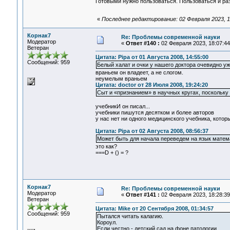
Готовыми нужно пользоваться. Пользоваться и ра
«
Последнее редактирование: 02 Февраля 2023, 1
Корнак7
Re: Проблемы современной науки
Модератор
«
Ответ #140 :
02 Февраля 2023, 18:07:44
Ветеран
Цитата: Pipa от 01 Августа 2008, 14:55:00
Сообщений: 959
Белый халат и очки у нашего доктора очевидно уж
враньем он владеет, а не слогом.
неумелым враньем
Цитата: doctor от 28 Июля 2008, 19:24:20
Сыт и «признанием» в научных кругах, поскольку
учебникИ он писал...
учебники пишутся десятком и более авторов
у нас нет ни одного медицинского учебника, которы
Цитата: Pipa от 02 Августа 2008, 08:56:37
Может быть для начала переведем на язык матема
это как?
===D + () = ?
Корнак7
Re: Проблемы современной науки
Модератор
«
Ответ #141 :
02 Февраля 2023, 18:28:39
Ветеран
Цитата: Mike от 20 Сентября 2008, 01:34:57
Сообщений: 959
Пытался читать калагию.
Короул.
Если честно - детский сад на фоне патологии.