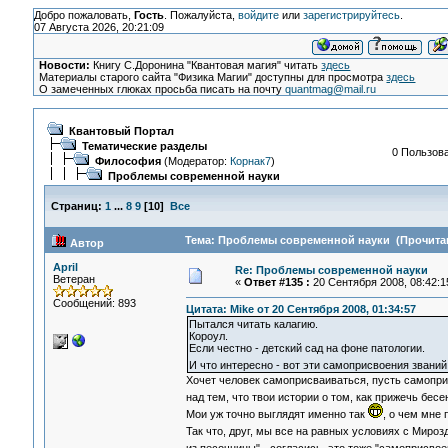
Добро пожаловать,
Гость
. Пожалуйста,
войдите
или
зарегистрируйтесь
.
07 Августа 2026, 20:21:09
Новости:
Книгу С.Доронина "Квантовая магия" читать
здесь
Материалы старого сайта "Физика Магии" доступны для просмотра
здесь
О замеченных глюках просьба писать на почту
quantmag@mail.ru
Квантовый Портал
Тематические разделы
0 Пользова
Философия
(Модератор:
Корнак7
)
Проблемы современной науки
Страниц:
1
...
8
9
[
10
]
Все
Тема: Проблемы современной науки (Прочитан
Автор
April
Re: Проблемы современной науки
Ветеран
«
Ответ #135 :
20 Сентября 2008, 08:42:1
Сообщений: 893
Цитата: Mike от 20 Сентября 2008, 01:34:57
Пытался читать калагию.
Короул.
Если честно - детский сад на фоне патологии.
И что интересно - вот эти самоприсвоения звани
Хочет человек самоприсваиваться, пусть самоприсв
над тем, что твои истории о том, как прижечь бес
Мои уж точно выглядят именно так
, о чем мне
Так что, друг, мы все на равных условиях с Миро