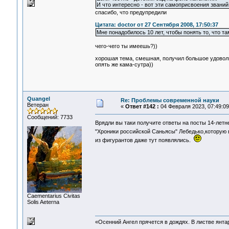
И что интересно - вот эти самоприсвоения звани
спасибо, что предупредили
Цитата: doctor от 27 Сентября 2008, 17:50:37
Мне понадобилось 10 лет, чтобы понять то, что 
чего-чего ты имеешь?))
хорошая тема, смешная, получил большое удовол
опять же кама-сутра))
Quangel
Re: Проблемы современной науки
Ветеран
«
Ответ #142 :
04 Февраля 2023, 07:49:09
Сообщений: 7733
Врядли вы таки получите ответы на посты 14-лет
"Хроники российской Саньясы" Лебедько,которую 
из фигурантов даже тут появлялись.
Сaementarius Civitas
Solis Aeterna
«Осенний Ангел прячется в дождях. В листве янтарн