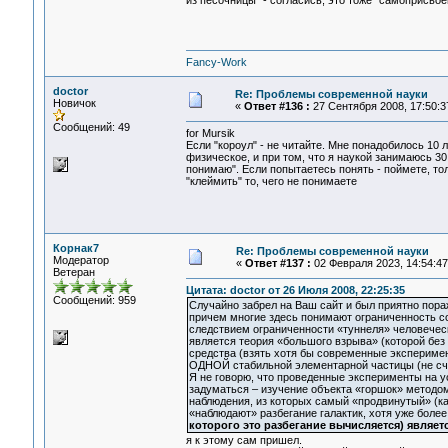
из песочницы" - согласись, это тоже "самоприсво
Fancy-Work
doctor
Re: Проблемы современной науки
Новичок
«
Ответ #136 :
27 Сентября 2008, 17:50:3
Сообщений: 49
for Mursik
Если "короул" - не читайте. Мне понадобилось 10 
физическое, и при том, что я наукой занимаюсь 30 
понимаю". Если попытаетесь понять - поймете, тол
"клеймить" то, чего не понимаете
Корнак7
Re: Проблемы современной науки
Модератор
«
Ответ #137 :
02 Февраля 2023, 14:54:47
Ветеран
Цитата: doctor от 26 Июля 2008, 22:25:35
Сообщений: 959
Случайно забрел на Ваш сайт и был приятно пора
причем многие здесь понимают ограниченность с
следствием ограниченности «туннеля» человеческ
является теория «большого взрыва» (которой без
средства (взять хотя бы современные эксперимен
ОДНОЙ стабильной элементарной частицы (не счит
Я не говорю, что проведенные эксперименты на у
задуматься – изучение объекта «горшок» методом
наблюдения, из которых самый «продвинутый» (ка
«наблюдают» разбегание галактик, хотя уже более
которого это разбегание вычисляется) являет
я к этому сам пришел.