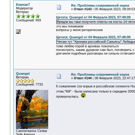
Корнак7
Re: Проблемы современной науки
Модератор
«
Ответ #143 :
05 Февраля 2023, 09:09:53
Ветеран
Цитата: Quangel от 04 Февраля 2023, 07:49:09
Сообщений: 959
Врядли вы таки получите ответы на посты 14-лет
это мы понимаем
вопросы у меня риторические
Цитата: Quangel от 04 Февраля 2023, 07:49:09
Читаю тут "Хроники российской Саньясы" Лебедьк
тоже люблю порой в архивах покопаться
посмотреть, каким дураком сам был, поговорить 
для меня подобные разговоры не сильно отличаются
Quangel
Re: Проблемы современной науки
Ветеран
«
Ответ #144 :
08 Февраля 2023, 22:47:17
Сообщений: 7733
К сожалению эзо-взрыв в российском сегменте Ноо
этом,"КМ" - была написана только в середине 200
промахнулась.
Сaementarius Civitas
Solis Aeterna