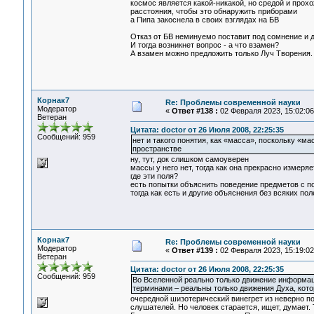
космос является какой-никакой, но средой и прох
расстояния, чтобы это обнаружить приборами
а Пипа закоснела в своих взглядах на БВ
Отказ от БВ неминуемо поставит под сомнение и 
И тогда возникнет вопрос - а что взамен?
А взамен можно предложить только Луч Творения. 
Корнак7
Re: Проблемы современной науки
Модератор
«
Ответ #138 :
02 Февраля 2023, 15:02:06
Ветеран
Цитата: doctor от 26 Июля 2008, 22:25:35
Сообщений: 959
нет и такого понятия, как «масса», поскольку «м
пространстве
ну, тут, док слишком самоуверен
массы у него нет, тогда как она прекрасно измеря
где эти поля?
есть попытки объяснить поведение предметов с
тогда как есть и другие объяснения без всяких пол
Корнак7
Re: Проблемы современной науки
Модератор
«
Ответ #139 :
02 Февраля 2023, 15:19:02
Ветеран
Цитата: doctor от 26 Июля 2008, 22:25:35
Сообщений: 959
Во Вселенной реально только движение информаци
терминами – реальны только движения Духа, кото
очередной шизотерический винегрет из неверно по
слушателей. Но человек старается, ищет, думает. 