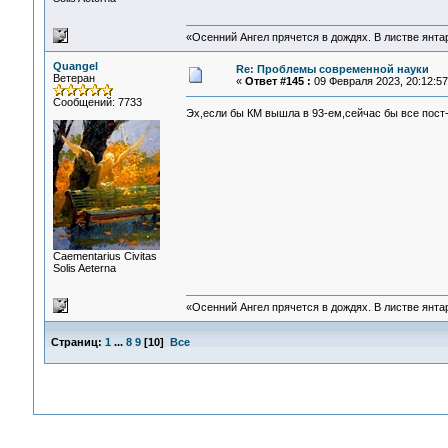
«Осенний Ангел прячется в дождях. В листве янтарн
Quangel
Re: Проблемы современной науки
Ветеран
«
Ответ #145 :
09 Февраля 2023, 20:12:57
Сообщений: 7733
Эх,если бы КМ вышла в 93-ем,сейчас бы все пост
Сaementarius Civitas
Solis Aeterna
«Осенний Ангел прячется в дождях. В листве янтарн
Страниц:
1
...
8
9
[
10
]
Все