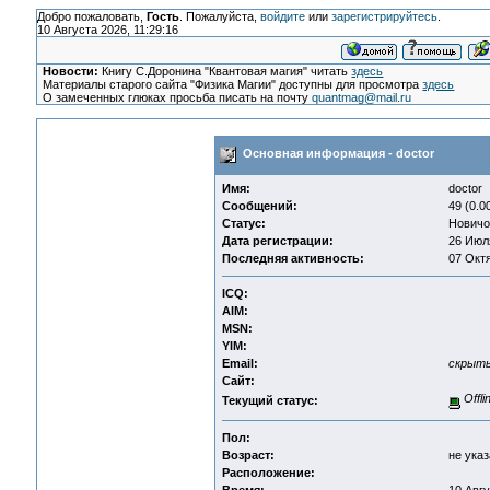
Добро пожаловать,
Гость
. Пожалуйста,
войдите
или
зарегистрируйтесь
.
10 Августа 2026, 11:29:16
Новости:
Книгу С.Доронина "Квантовая магия" читать
здесь
Материалы старого сайта "Физика Магии" доступны для просмотра
здесь
О замеченных глюках просьба писать на почту
quantmag@mail.ru
Основная информация - doctor
Имя:
doctor
Сообщений:
49 (0.0
Статус:
Новичо
Дата регистрации:
26 Июля
Последняя активность:
07 Октя
ICQ:
AIM:
MSN:
YIM:
Email:
скрыт
Сайт:
Offli
Текущий статус:
Пол:
Возраст:
не указ
Расположение: