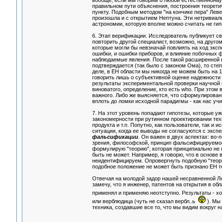
вообще, если мы говорим о любой естественнонауч
правильном пути объяснения, построения теоретич
пункту. Подобным методом "на кончике пера" Лев
произошла и с открытием Нептуна. Эти нетривиа
астрономии, которую вполне можно считать не гип
6. Этап верификации. Исследователь публикует сво
повторить другой специалист, возможно, на друго
которые могли бы невзначай повлиять на ход эксп
ошибки, и ошибки приборов, и влияние побочных 
наблюдаемые явления. После такой расширенной в
подтверждается (так было с законом Ома), то сте
деле, в ЕН области мы никогда не можем быть на
говорить лишь о субъективной оценке надежности 
результаты экспериментальной проверки научной 
виноватого, определение, кто есть who. При этом 
важного. Либо же выясняется, что сформулированн
вплоть до ломки исходной парадигмы - как нас учи
7. На этот уровень попадают гипотезы, которые уж
закономерности при рутинном проектировании тех
продукта и т.п. Попутно, как пользователи, так и
ситуации, когда ее выводы не согласуются с экспе
фальсификации
. Он важен в двух аспектах: во-
зрения, философской, принцип фальсифицируемост
формулирую "теорию", которая принципиально не 
быть не может. Например, я говорю, что в основе 
неидентифицируем. Опровергнуть подобную "теор
подобное положение не может быть признано ЕН т
Отвечая на молодой задор нашей несравненной Лю
замечу, что я инженер, патентов на открытия в о
применял и применяю неотступно. Результаты -
или верблюдица (чуть не сказал вербл..ь
). Мы
техника, создавшие все то, что мы видим вокруг на