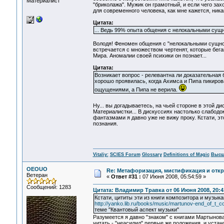
Материалист
"бриколажа". Мужик он грамотный, и если чего захо
для современного человека, как мне кажется, ника
Цитата:
... Ведь 99% опыта общения с нелокальными сущ
Володя! Феномен общения с "нелокальными сущност
встречается с множеством чертенят, которые бега
Мира. Аномалии своей психики он познает...
Цитата:
Возникает вопрос - релевантна ли доказательная 
хорошо проявилась, когда Ахимса и Пипа пикиров
ощущениями, а Пипа не верила.
Ну... вы догадываетесь, на чьей стороне в этой д
Материалистки... В дискуссиях настолько слабод
фантазмами я давно уже не вижу проку. Кстати, эт
познания.
Vitaliy:
SCIES Forum
Glossary
Definitions of Magic
Высш
OEOUO
Re: Метафоризация, мистификация и откр
Ветеран
«
Ответ #31 :
07 Июня 2008, 05:54:59 »
Сообщений: 1283
Цитата: Владимир Травка от 06 Июня 2008, 20:4
Кстати, цититы эти из книги композитора и музык
http://yanko.lib.ru/books/music/martunov-end_of_t_
теме "Квантовый аспект музыки"
Разумеется я давно "знаком" с книгами Мартынова.
читать - "неасилил" первые же положения и устан