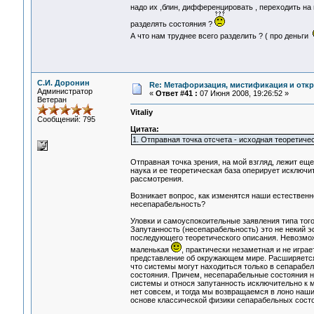
надо их ,блин, дифференцировать , переходить на
разделять состояния ?
А что нам труднее всего разделить ? ( про деньги
С.И. Доронин
Re: Метафоризация, мистификация и откр
Администратор
«
Ответ #41 :
07 Июня 2008, 19:26:52 »
Ветеран
Vitaliy
Сообщений: 795
Цитата:
1. Отправная точка отсчета - исходная теоретиче
Отправная точка зрения, на мой взгляд, лежит е
наука и ее теоретическая база оперирует исключи
рассмотрения.
Возникает вопрос, как изменятся наши естествен
несепарабельность?
Уловки и самоуспокоительные заявления типа того
Запутанность (несепарабельность) это не некий э
последующего теоретического описания. Невозможн
маленькая
, практически незаметная и не игра
представление об окружающем мире. Расширяется
что системы могут находиться только в сепарабе
состояния. Причем, несепарабельные состояния н
системы и относя запутанность исключительно к м
нет совсем, и тогда мы возвращаемся в лоно на
основе классической физики сепарабельных состо