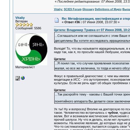
«
Последнее редактирование: 07 Июня 2008, 13:33:
Vitaliy:
SCIES Forum
Glossary
Definitions of Magic
Высш
Vitaliy
Re: Метафоризация, мистификация и откр
Ветеран
«
Ответ #36 :
07 Июня 2008, 15:07:30 »
Сообщений: 5586
Цитата: Владимир Травка от 07 Июня 2008, 10:2
...Соглашаться или не соглашаться с этим Ваше 
дисциплины Вы хотите исследовать иррациональ
Володя! То, что вы называете иррациональным, в 
надо так, как я, по просьбе нашей Любушки, изложил
Цитата:
...Я понял так, что случии проявления психопатии
Материалист
малая, но все же величина, то тогда и нечего обс
Фокус в правильной диагностике: с чем мы имеем 
медитации в ИСС - это аутотреннинг, психопракти
культуры. Если же речь идет об общих проблемах 
Цитата:
...Так раскройте тему - каковы с Вашей точки зрен
понятийного аппарата Вы делаете свои заключен
Ух ты! Ну и вопросец! Вполне на докторскую по пс
такое. Человечество встречалось с
чудом
, чудес
велик. Вот и возникали мистические объяснения с 
прочей шелухи. Ну что ж делать, если нет лучшего
моменты. На многие явления, до которых еще не 
Что-то систематизируют, пытаются создать свои "