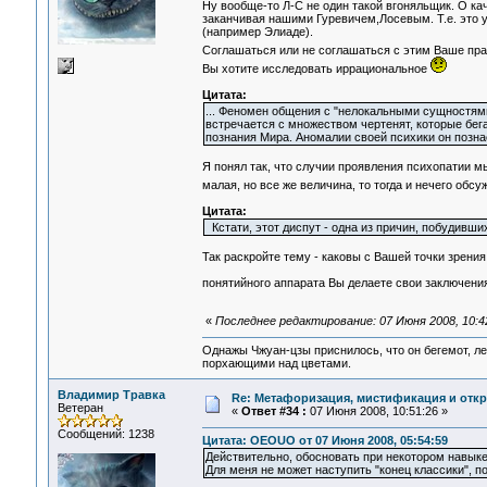
Ну вообще-то Л-С не один такой вгоняльщик. О к
заканчивая нашими Гуревичем,Лосевым. Т.е. это 
(например Элиаде).
Соглашаться или не соглашаться с этим Ваше пр
Вы хотите исследовать иррациональное
Цитата:
... Феномен общения с "нелокальными сущностями"
встречается с множеством чертенят, которые бега
познания Мира. Аномалии своей психики он познает
Я понял так, что случии проявления психопатии мы
малая, но все же величина, то тогда и нечего обсу
Цитата:
Кстати, этот диспут - одна из причин, побудивши
Так раскройте тему - каковы с Вашей точки зрения 
понятийного аппарата Вы делаете свои заключени
«
Последнее редактирование: 07 Июня 2008, 10:4
Однажы Чжуан-цзы приснилось, что он бегемот, л
порхающими над цветами.
Владимир Травка
Re: Метафоризация, мистификация и откр
Ветеран
«
Ответ #34 :
07 Июня 2008, 10:51:26 »
Сообщений: 1238
Цитата: OEOUO от 07 Июня 2008, 05:54:59
Действительно, обосновать при некотором навыке
Для меня не может наступить "конец классики", п