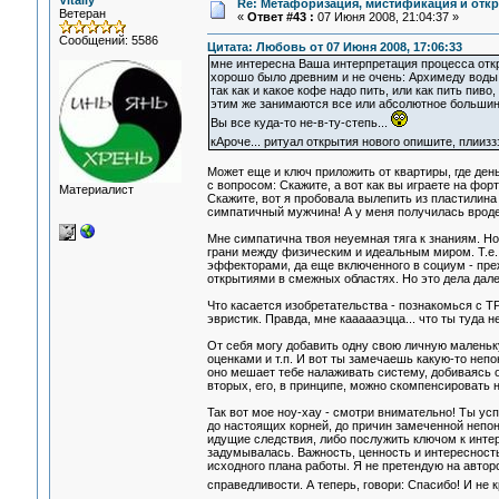
Vitaliy
Re: Метафоризация, мистификация и откр
Ветеран
«
Ответ #43 :
07 Июня 2008, 21:04:37 »
Сообщений: 5586
Цитата: Любовь от 07 Июня 2008, 17:06:33
мне интересна Ваша интерпретация процесса откр
хорошо было древним и не очень: Архимеду воды д
так как и какое кофе надо пить, или как пить пив
этим же занимаются все или абсолютное большинс
Вы все куда-то не-в-ту-степь...
кАроче... ритуал открытия нового опишите, плииз
Может еще и ключ приложить от квартиры, где ден
с вопросом: Скажите, а вот как вы играете на фо
Материалист
Скажите, вот я пробовала вылепить из пластилина
симпатичный мужчина! А у меня получилась вроде 
Мне симпатична твоя неуемная тяга к знаниям. Но 
грани между физическим и идеальным миром. Т.е.
эффекторами, да еще включенного в социум - преж
открытиями в смежных областях. Но это дела далек
Что касается изобретательства - познакомься с Т
эвристик. Правда, мне каааааэцца... что ты туда
От себя могу добавить одну свою личную маленьк
оценками и т.п. И вот ты замечаешь какую-то неп
оно мешает тебе налаживать систему, добиваясь от
вторых, его, в принципе, можно скомпенсировать
Так вот мое ноу-хау - смотри внимательно! Ты усп
до настоящих корней, до причин замеченной непон
идущие следствия, либо послужить ключом к интер
задумывалась. Важность, ценность и интересност
исходного плана работы. Я не претендую на авторс
справедливости. А теперь, говори: Спасибо! И не 