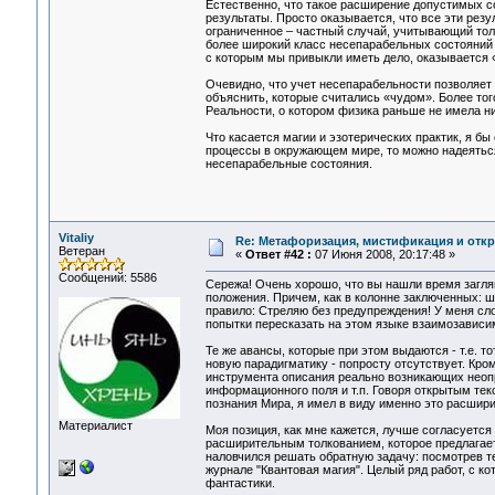
Естественно, что такое расширение допустимых с
результаты. Просто оказывается, что все эти резу
ограниченное – частный случай, учитывающий тол
более широкий класс несепарабельных состояний 
с которым мы привыкли иметь дело, оказывается
Очевидно, что учет несепарабельности позволяет
объяснить, которые считались «чудом». Более то
Реальности, о котором физика раньше не имела ни
Что касается магии и эзотерических практик, я бы
процессы в окружающем мире, то можно надеяться
несепарабельные состояния.
Vitaliy
Re: Метафоризация, мистификация и откр
Ветеран
«
Ответ #42 :
07 Июня 2008, 20:17:48 »
Сообщений: 5586
Сережа! Очень хорошо, что вы нашли время заглян
положения. Причем, как в колонне заключенных: ша
правило: Стреляю без предупреждения! У меня сл
попытки пересказать на этом языке взаимозависим
Те же авансы, которые при этом выдаются - т.е. 
новую парадигматику - попросту отсутствует. Кро
инструмента описания реально возникающих неопр
информационного поля и т.п. Говоря открытым тек
познания Мира, я имел в виду именно это расшир
Материалист
Моя позиция, как мне кажется, лучше согласуется
расширительным толкованием, которое предлагает
наловчился решать обратную задачу: посмотрев тек
журнале "Квантовая магия". Целый ряд работ, с ко
фантастики.