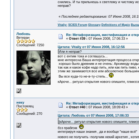
снились. И ты прильнешь к светлому и чистому и
неправ?
«
Последнее редактирование: 07 Июня 2008, 16:19:
Vitaliy:
SCIES Forum
Glossary
Definitions of Magic
Высш
Любовь
Re: Метафоризация, мистификация и откр
Ветеран
«
Ответ #39 :
07 Июня 2008, 17:06:33 »
Сообщений: 7250
Цитата: Vitaliy от 07 Июня 2008, 16:12:56
Или я неправ?
вот с ентим тока и соглашусь...
мне интересна Ваша интерпретация процесса откры
хорошо было древним и не очень: Архимеду воды д
так как и какое кофе надо пить, или как пить пиво
этим же занимаются все или абсолютное большинс
Вы все куда-то не-в-ту-степь...
кАроче... ритуал открытия нового опишите, плииз
неку
Re: Метафоризация, мистификация и откр
Постоялец
«
Ответ #40 :
07 Июня 2008, 18:09:43 »
Сообщений: 270
Цитата: Любовь от 07 Июня 2008, 17:06:33
[кАроче... ритуал открытия нового опишите, плии
бэз праблэм
интегрируя наши знания , да и вообще "наше всё"
нового не получить -получим некий архетип , хоти