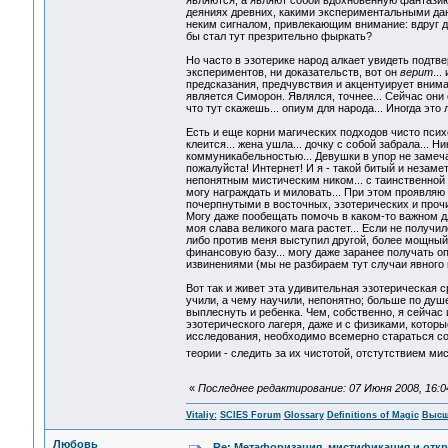
являются, а являют собой вдохновенную фантазию:
деяниях древних, какими экспериментальными дан
неким сигналом, привлекающим внимание: вдруг да
бы стал тут презрительно фыркать?
Но часто в эзотерике народ алкает увидеть подтве
экспериментов, ни доказательств, вот он
верит
..
предсказания, предчувствия и акцентуирует вним
является Симорон. Являлся, точнее... Сейчас они с
что тут скажешь... опиум для народа... Иногда эт
Есть и еще корни магических подходов чисто псих
клеится... жена ушла... дочку с собой забрала... Н
коммуникабельностью... Девушки в упор не замечаю
пожалуйста! Интернет! И я - такой битый и незаме
непонятным мистическим ником... с таинственной 
могу награждать и миловать... При этом проявля
почерпнутыми в восточных, эзотерических и прочи
Могу даже пообещать помочь в каком-то важном дл
моя слава великого мага растет... Если не получил
либо против меня выступил другой, более мощный
финансовую базу... могу даже заранее получать о
извинениями (мы не разбираем тут случаи явного
Вот так и живет эта удивительная эзотерическая с
учили, а чему научили, непонятно; больше по душе
выплеснуть и ребенка. Чем, собственно, я сейчас
эзотерического лагеря, даже и с физиками, котор
исследования, необходимо всемерно стараться со
теории - следить за их чистотой, отстутствием мис
«
Последнее редактирование: 07 Июня 2008, 16:04:
Vitaliy:
SCIES Forum
Glossary
Definitions of Magic
Высш
Любовь
Re: Метафоризация, мистификация и откр