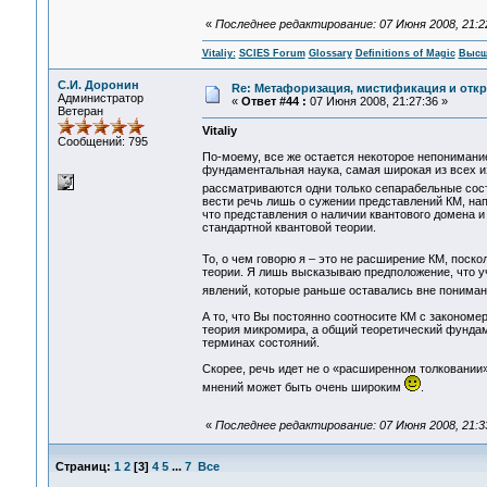
«
Последнее редактирование: 07 Июня 2008, 21:22:
Vitaliy:
SCIES Forum
Glossary
Definitions of Magic
Высш
С.И. Доронин
Re: Метафоризация, мистификация и откр
Администратор
«
Ответ #44 :
07 Июня 2008, 21:27:36 »
Ветеран
Vitaliy
Сообщений: 795
По-моему, все же остается некоторое непонимани
фундаментальная наука, самая широкая из всех и
рассматриваются одни только сепарабельные сост
вести речь лишь о сужении представлений КМ, нап
что представления о наличии квантового домена и
стандартной квантовой теории.
То, о чем говорю я – это не расширение КМ, поск
теории. Я лишь высказываю предположение, что у
явлений, которые раньше оставались вне пониман
А то, что Вы постоянно соотносите КМ с закономе
теория микромира, а общий теоретический фундам
терминах состояний.
Скорее, речь идет не о «расширенном толковании
мнений может быть очень широким
.
«
Последнее редактирование: 07 Июня 2008, 21:3
Страниц:
1
2
[
3
]
4
5
...
7
Все