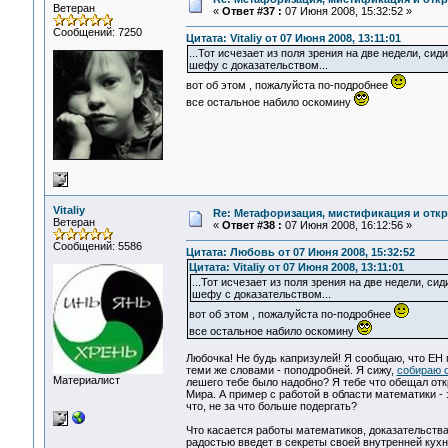
Ветеран
«
Ответ #37 :
07 Июня 2008, 15:32:52 »
Сообщений: 7250
Цитата: Vitaliy от 07 Июня 2008, 13:11:01
...Тот исчезает из поля зрения на две недели, сид
шефу с доказательством...
вот об этом , пожалуйста по-подробнее
все остальное набило оскомину
Vitaliy
Re: Метафоризация, мистификация и откр
Ветеран
«
Ответ #38 :
07 Июня 2008, 16:12:56 »
Сообщений: 5586
Цитата: Любовь от 07 Июня 2008, 15:32:52
Цитата: Vitaliy от 07 Июня 2008, 13:11:01
...Тот исчезает из поля зрения на две недели, сид
шефу с доказательством...
вот об этом , пожалуйста по-подробнее
все остальное набило оскомину
Любочка! Не будь капризулей! Я сообщаю, что ЕН 
теми же словами - поподробней. Я сижу,
собираю с
Материалист
лешего тебе было надобно? Я тебе что обещал отк
Мира. А пример с работой в области математики 
что, не за что больше подергать?
Что касается работы математиков, доказательства 
радостью введет в секреты своей внутренней кухн