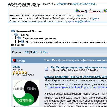
Добро пожаловать,
Гость
. Пожалуйста,
войдите
или
зарегистрируйтесь
.
10 Августа 2026, 14:55:49
Новости:
Книгу С.Доронина "Квантовая магия" читать
здесь
Материалы старого сайта "Физика Магии" доступны для просмотра
здесь
О замеченных глюках просьба писать на почту
quantmag@mail.ru
Квантовый Портал
Разное
Лирические отступления
Метафоризация, мистификация и откровенные заморочки ка
познания
Страниц:
1
2
[
3
]
4
5
...
7
Все
Тема: Метафоризация, мистификация и открове
Автор
Vitaliy
Re: Метафоризация, мистификация и откр
Ветеран
«
Ответ #30 :
06 Июня 2008, 23:24:41 »
Сообщений: 5586
Цитата: Владимир Травка от 06 Июня 2008, 19:5
Леви-Стросс дал забавное наименование этому с
не бить меня за этот и не искать сексуальную п
"
Термином «бриколаж» Леви-Стросс стал обознач
Я всегда робел перед именем Леви-Стросса... Уж к
(или к счастью?) ваша презентация его способа р
меня существует единственный способ познания ф
человеческой психикой, социальными проблемами,
особенно с искусством... Мне кажется, что уважа