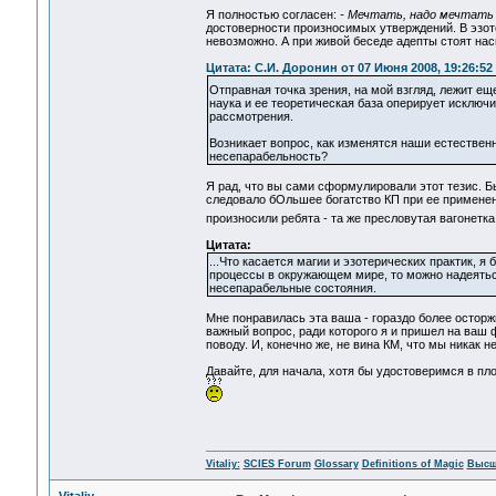
Я полностью согласен:
- Мечтать, надо мечтать 
достоверности произносимых утверждений. В эзоте
невозможно. А при живой беседе адепты стоят нас
Цитата: С.И. Доронин от 07 Июня 2008, 19:26:52
Отправная точка зрения, на мой взгляд, лежит е
наука и ее теоретическая база оперирует исключ
рассмотрения.
Возникает вопрос, как изменятся наши естестве
несепарабельность?
Я рад, что вы сами сформулировали этот тезис. 
следовало бОльшее богатство КП при ее применени
произносили ребята - та же пресловутая вагонетка
Цитата:
...Что касается магии и эзотерических практик, я
процессы в окружающем мире, то можно надеятьс
несепарабельные состояния.
Мне понравилась эта ваша - гораздо более осторж
важный вопрос, ради которого я и пришел на ваш ф
поводу. И, конечно же, не вина КМ, что мы никак
Давайте, для начала, хотя бы удостоверимся в пл
Vitaliy:
SCIES Forum
Glossary
Definitions of Magic
Высш