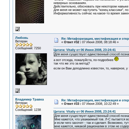
неверных основаниях.
Действительно, обосновать при некотором навыке 
Для меня не может наступить "конец классики", по
Информативность сейчас на какое-то время заменил
Любовь
Re: Метафоризация, мистификация и откр
Ветеран
«
Ответ #32 :
07 Июня 2008, 08:18:46 »
Сообщений: 7250
Цитата: Vitaliy от 06 Июня 2008, 23:24:41
Для меня существует единственный способ познан
а вот отсюда, пожалуйста, по-подробнее
так что же это за метод?
если он Вам доподлинно известен, то, наверное, у
Владимир Травка
Re: Метафоризация, мистификация и откр
Ветеран
«
Ответ #33 :
07 Июня 2008, 10:22:49 »
Сообщений: 1238
Цитата: Vitaliy от 06 Июня 2008, 23:24:41
Для меня существует единственный способ познан
Мне кажется, что уважаемый тов. Л-С пытается в
и если чего захочет - так и сделает. Возможно, ту
мне кажется, никакой рационалии в этом не содер