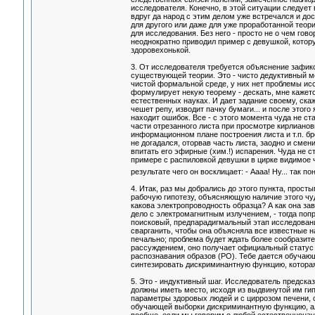
исследователя. Конечно, в этой ситуации следует
вдруг да народ с этим делом уже встречался и до
для другого или даже для уже проработанной теор
для исследования. Без него - просто не о чем го
неоднократно приводил пример с девушкой, котор
здоровехонькой.
3. От исследователя требуется объяснение зафик
существующей теории. Это - чисто дедуктивный ме
чистой формальной среде, у них нет проблемы ис
формулирует некую теорему - дескать, мне кажется
естественных науках. И дает задание своему, скаже
чешет репу, изводит пачку бумаги... и после этог
находит ошибок. Все - с этого момента чуда не с
части отрезанного листа при просмотре кирлианов
информационном плане построения листа и т.п. бре
не догадался, оторвав часть листа, заодно и смен
впитать его эфирные (хим.!) испарения. Чуда не 
примере с распиловкой девушки в цирке видимое ч
результате чего он восклицает: - Аааа! Ну... так по
4. Итак, раз мы добрались до этого пункта, прос
рабочую гипотезу, объясняющую наличие этого чу
какова электропроводность образца? А как она зав
дело с электромагнитным излучением, - тогда попр
поисковый, предпарадигмальный этап исследований
сварганить, чтобы она объясняла все известные на
печально; проблема будет ждать более сообразит
рассуждением, оно получает официальный стату
распознавания образов (РО). Тебе дается обучаю
синтезировать дискриминантную функцию, которая
5. Это - индуктивный шаг. Исследователь предск
должны иметь место, исходя из выдвинутой им ги
параметры здоровых людей и с циррозом печени, 
обучающей выборки дискриминантную функцию, алг