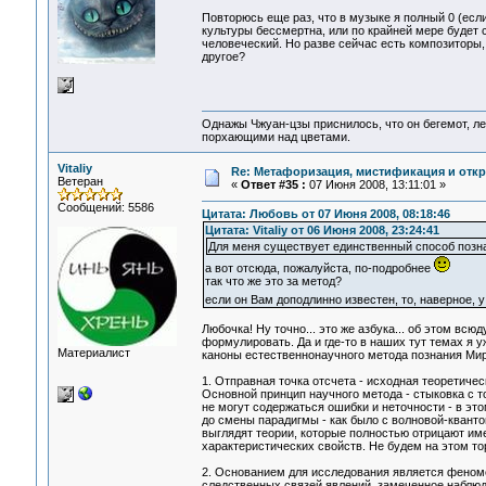
Повторюсь еще раз, что в музыке я полный 0 (есл
культуры бессмертна, или по крайней мере будет 
человеческий. Но разве сейчас есть композиторы,
другое?
Однажы Чжуан-цзы приснилось, что он бегемот, л
порхающими над цветами.
Vitaliy
Re: Метафоризация, мистификация и откр
Ветеран
«
Ответ #35 :
07 Июня 2008, 13:11:01 »
Сообщений: 5586
Цитата: Любовь от 07 Июня 2008, 08:18:46
Цитата: Vitaliy от 06 Июня 2008, 23:24:41
Для меня существует единственный способ позна
а вот отсюда, пожалуйста, по-подробнее
так что же это за метод?
если он Вам доподлинно известен, то, наверное, 
Любочка! Ну точно... это же азбука... об этом вс
формулировать. Да и где-то в наших тут темах я у
Материалист
каноны естественнонаучного метода познания Мир
1. Отправная точка отсчета - исходная теоретичес
Основной принцип научного метода - стыковка с то
не могут содержаться ошибки и неточности - в эт
до смены парадигмы - как было с волновой-кванто
выглядят теории, которые полностью отрицают име
характеристических свойств. Не будем на этом то
2. Основанием для исследования является фено
следственных связей явлений, замеченное наблюд