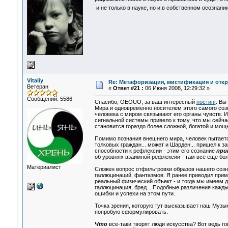
и не только в науке, но и в собственном осознани
Vitaliy
Re: Метафоризация, мистификация и откр
Ветеран
«
Ответ #21 :
06 Июня 2008, 12:29:32 »
Сообщений: 5586
Спасибо, OEOUO, за ваш интересный
постинг
. Вы
Мира и одновременно носителем этого самого созн
человека с миром связывают его органы чувств. И 
сигнальной системы привело к тому, что мы сейч
становится гораздо более сложной, богатой и мощ
Помимо познания внешнего мира, человек пытается 
толковых граждан... может и Шарден... пришел к 
способности к рефлексии - этим его сознание
при
об уровнях взаимной рефлексии - там все еще бо
Материалист
Сложен вопрос отфильтровки образов нашего созн
галлюцинаций, фантазмов. Я ранее приводил приме
реальный физический объект - и тогда мы имеем де
галлюцинация, бред... Подобные различения кажд
ошибки и успехи на этом пути.
Точка зрения, которую тут высказывает наш Музык
попробую сформулировать.
Что
все-таки творят люди искусства? Вот ведь гов