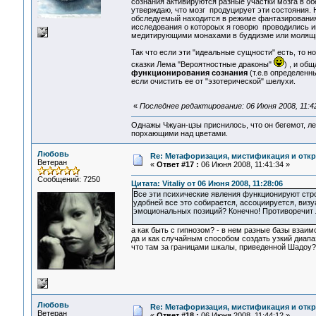
сознания активируются разные участки мозга в о
утверждаю, что мозг продуцирует эти состояния. 
обследуемый находится в режиме фантазирования
исследования о котороых я говорю проводились и
медитирующими монахами в буддизме или молящи
Так что если эти "идеальные сущности" есть, то н
сказки Лема "Вероятностные драконы"
) , и об
функционирования сознания
(т.е.в определенн
если очистить ее от "эзотерической" шелухи.
«
Последнее редактирование: 06 Июня 2008, 11:4
Однажы Чжуан-цзы приснилось, что он бегемот, л
порхающими над цветами.
Любовь
Re: Метафоризация, мистификация и откр
Ветеран
«
Ответ #17 :
06 Июня 2008, 11:41:34 »
Сообщений: 7250
Цитата: Vitaliy от 06 Июня 2008, 11:28:06
Все эти психические явления функционируют строг
удобней все это собирается, ассоциируется, визу
эмоциональных позиций? Конечно! Противоречит 
а как быть с гипнозом? - в нем разные базы взаим
да и как случайным способом создать узкий диапа
что там за границами шкалы, приведенной Шадоу? 
Любовь
Re: Метафоризация, мистификация и откр
Ветеран
«
Ответ #18 :
06 Июня 2008, 11:44:12 »