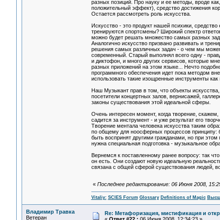
разных позиций. Про науку и ее методы, вроде как
положительный эффект), средство достижения кор
Остается рассмотреть роль искусства.
Искусство - это продукт нашей психики, средство 
тренируются спортсмены? Широкий спектр ответов. 
можно будет решать множество самых разных задач
Аналогично искусство призвано развивать и трени
решения самых различных задач - о чем мы можем
современный. Старый выполнял всего одну - прав
и диктофон, и много других сервисов, которые мне
разных приложений на этом языке... Нечто подобн
программного обеспечения идет пока методом вне
использовать такие изощренные инструменты как 
Наш Музыкант прав в том, что объекты искусства,
посетители концертных залов, вернисажей, галлере
законы существования этой идеальной сферы.
Очень интересен момент, когда творение, скажем, к
садится за инструмент - и уже результат его тво
Творение ментала человека искусства таким обра
по общему для ноосферных процессов принципу: 
быть воспринят другими гражданами, но при этом
нужна специальная подготовка - музыкальное обр
Вернемся к поставленному ранее вопросу: так чт
он есть. Они создают новую идеальную реальность
связана с общей сферой существования людей, во
«
Последнее редактирование: 06 Июня 2008, 15:29:
Vitaliy:
SCIES Forum
Glossary
Definitions of Magic
Высш
Владимир Травка
Re: Метафоризация, мистификация и откр
Ветеран
«
Ответ #22 :
06 Июня 2008, 12:34:23 »