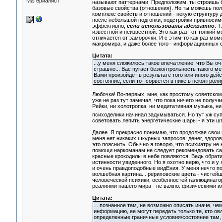
Материалист
называют паттернами. Предположим, ты строишь б
базовые свойства (отношения). Но ты можешь пол
комплекс свойств и отношений - некую структуру 
после небольшой подгонки, подстройки привносим
эффективно,
если использованы адекватно
. 
известной и неизвестной. Это как раз тот тонкий 
отличается от заморочки. И с этим-то как раз мо
макромира, и даже более того - информационных ег
Цитата:
...у меня сложилось такое впечатление, что Вы 
страшно... Вас пугает безконтрольность такого ме
Вами произойдет в результате того или иного дей
состояние, если тот сорвется в пике в неконтроли
Любочка! Во-первых, мне, как простому советско
уже не раз тут замечал, что пока ничего не получ
Рейки, ни холотропка, ни медитативная музыка, н
психоделики начинал задумываться. Но тут уж суп
советовать лепить энергетические шары - я эти ш
Далее. Я прекрасно понимаю, что продолжая свои п
меня нет никаких шкурных запросов: денег, здоров
это пояснить. Обычно я говорю, что психиатру н
помощи наркоманам не следует рекомендовать сами
красные крокодилы в небе повляются. Ведь обрати
истинности увиденного. Но я охотно верю, что и 
и очень правдоподобные видЕния. У меня нечто под
волшебная картина... рериховские цвета - чистей
человеческой психики, особенностей галлюцинатор
реалиями нашего мира - не важно: физическими ил
Цитата:
... познанное там, не возможно описать иначе, ч
информацию, ее могут передать только те, кто о
определенные граничные условия/состояние там, 