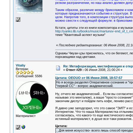
резком разграничении, но наш анализ должен доп
Таким образом, различие между бриколажем и ком
которые предназначаются событию и структуре. В
цели. Напротив того, в композиции структура вып
можно свести к следующей формуле: в бриколаже 
Кстати, цититы эти из книги композитора и музыка
http://yanko.lib.ru/books/music/martunov-end_of_t_c
теме "Квантовый аспект музыки"
«
Последнее редактирование: 06 Июня 2008, 21:1
Однажы Чжуан-цзы приснилось, что он бегемот, л
порхающими над цветами.
Vitaliy
Re: Метафоризация, мистификация и откр
Ветеран
«
Ответ #29 :
06 Июня 2008, 21:00:24 »
Сообщений: 5586
Цитата: OEOUO от 06 Июня 2008, 18:57:57
Но я всегда разделял Оперативное сознание и "п
"первой СС" - вопрос академический.
Ну, отчего же академический... Если вы согласите
называю это менталом), а ваше "просто сознание"
закончим диспут и пойдем пить кофе, лениво рассу
Я давно уже заподозрил, что это самое "ЭИП" и 
Интернетом. Что-то наша Материалистка отлынивает
согласилась, что какого-то еще мистического инфор
Материалист
истинный материалист, в душе все-таки романтик..
Цитата:
...Для меня искусство- всего лишь способ преодо