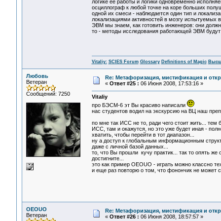
логике ее работы и логики одновременно исполня
осциллограф к любой точке на коре больших полушар
одной их смеси - наблюдается один тип и локализац
локализациями активностей в мозгу испытуемых в 
ЭВМ мы знаем, как готовить инженеров: они долж
то - методы исследования работающей ЭВМ будут
Vitaliy:
SCIES Forum
Glossary
Definitions of Magic
Высш
Любовь
Re: Метафоризация, мистификация и откр
Ветеран
«
Ответ #25 :
06 Июня 2008, 17:53:16 »
Сообщений: 7250
Vitaliy
про БЭСМ-6 эт Вы красиво написали
нас студентов водил на экскурсию на ВЦ наш преп
по мне так ИСС не то, ради чего стоит жить... тем
ИСС, там и окажутся, но это уже будет иная - пол
хватить, чтобы перейти в тот диапазон...
ну а доступ к глобальным информационным структу
даже с личной базой данных...
то, что Вы прошли кучу практик... так то опять же
достигните...
это как пример OEOUO - играть можно классно тех
и еще раз повторю о том, что фонончик не может с
OEOUO
Re: Метафоризация, мистификация и откр
Ветеран
«
Ответ #26 :
06 Июня 2008, 18:57:57 »