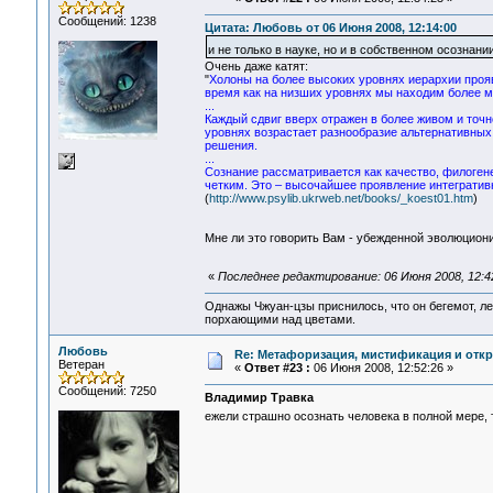
Сообщений: 1238
Цитата: Любовь от 06 Июня 2008, 12:14:00
и не только в науке, но и в собственном осознани
Очень даже катят:
"
Холоны на более высоких уровнях иерархии прояв
время как на низших уровнях мы находим более м
...
Каждый сдвиг вверх отражен в более живом и точ
уровнях возрастает разнообразие альтернативны
решения.
...
Сознание рассматривается как качество, филоген
четким. Это – высочайшее проявление интегративн
(
http://www.psylib.ukrweb.net/books/_koest01.htm
)
Мне ли это говорить Вам - убежденной эволюцион
«
Последнее редактирование: 06 Июня 2008, 12:4
Однажы Чжуан-цзы приснилось, что он бегемот, л
порхающими над цветами.
Любовь
Re: Метафоризация, мистификация и откр
Ветеран
«
Ответ #23 :
06 Июня 2008, 12:52:26 »
Сообщений: 7250
Владимир Травка
ежели страшно осознать человека в полной мере, 