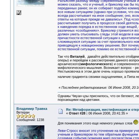
Разъясняя разницу между современным ученым и 
можно сказать, что и ученый, и бриколер как бы 
переданных ранее; он их собирает подобно комме
все новым ситуациям (однако при условии, что они
всегда рассчитывает на иное сообщение; оно, воз
ответы на которые прежде не давались». Под «со
рассчитывают получить в процессе своей деятельн
к наведению порядка в естественном ходе вещей, 
различных «сообщениях». Бриколер стремится воз
должен уметь отыскивать следы этой модели в ка
причастности естественной ситуации к архетипич
сложившуюся ситуацию за счет произвольного ново
приводящую к новационному решению. Вот почему 
естественной ситуации, помимо ее естественной 
Так что
Виталий
, давайте действительно отойдем
оперы) и перейдем к рассмотрению данного вопро
архаического(
мифологического
) и современного
мифологического мышлния. Возникает вопрос - рел
Нестыковочка в этом деле очень хорошо проявила
наличие градиента своими ощущениями, а Пипа н
«
Последнее редактирование: 06 Июня 2008, 20:1
Однажы Чжуан-цзы приснилось, что он бегемот, л
порхающими над цветами.
Владимир Травка
Re: Метафоризация, мистификация и откр
Ветеран
«
Ответ #28 :
06 Июня 2008, 20:41:35 »
Сообщений: 1238
Для понимания этого еще немного умных слов
Леви-Стросс вносит это уточнение на примере уче
ученым и бриколером по тем обратным функциям о
создавая события (изменяя мир) посредством стр