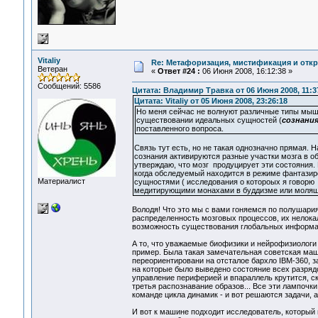
Vitaliy
Re: Метафоризация, мистификация и откр
Ветеран
«
Ответ #24 :
06 Июня 2008, 16:12:38 »
Сообщений: 5586
Цитата: Владимир Травка от 06 Июня 2008, 11:3
Цитата: Vitaliy от 05 Июня 2008, 23:26:18
Но меня сейчас не волнуют различные типы мышл
существовании идеальных сущностей (
сознания
поставленного вопроса.
Связь тут есть, но не такая однозначно прямая.
сознания активируются разные участки мозга в о
утверждаю, что мозг продуцирует эти состояния.
когда обследуемый находится в режиме фантазир
Материалист
сущностями ( исследования о котороых я говорю
медитирующими монахами в буддизме или молящ
Володя! Что это мы с вами гоняемся по полушария
распределенность мозговых процессов, их нелокаль
возможность существования глобальных информа
А то, что уважаемые биофизики и нейрофизиологи п
пример. Была такая замечательная советская ма
переориентировани на отсталое бархло IBM-360, з
на которые было выведено состояние всех разрядо
управление периферией и впараллель крутится, ск
третья распознавание образов... Все эти лампочк
команде цикла динамик - и вот решаются задачи, а
И вот к машине подходит исследователь, который 