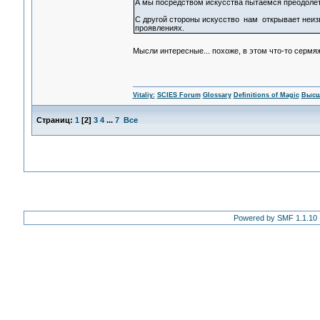
А мы посредством искусства пытаемся преодолет
С другой стороны искусство нам открывает неиз
проявлениях.
Мысли интересные... похоже, в этом что-то сермя
Vitaliy:
SCIES Forum
Glossary
Definitions of Magic
Высш
Страниц:
1
[
2
]
3
4
...
7
Все
Powered by SMF 1.1.10