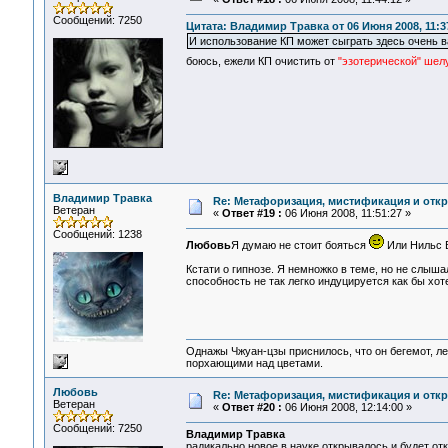
Сообщений: 7250
Цитата: Владимир Травка от 06 Июня 2008, 11:3
И использование КП может сыграть здесь очень ва
боюсь, ежели КП очистить от
"эзотерической" шел
Владимир Травка
Re: Метафоризация, мистификация и откр
Ветеран
«
Ответ #19 :
06 Июня 2008, 11:51:27 »
Сообщений: 1238
Любовь
Я думаю не стоит бояться
Или Нильс Б
Кстати о гипнозе. Я немножко в теме, но не слыша
способность не так легко индуцируется как бы хот
Однажы Чжуан-цзы приснилось, что он бегемот, л
порхающими над цветами.
Любовь
Re: Метафоризация, мистификация и откр
Ветеран
«
Ответ #20 :
06 Июня 2008, 12:14:00 »
Сообщений: 7250
Владимир Травка
радикально новое в науке открывалось и будет о