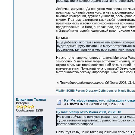
последствиях которого даже сам гипнотезер мало ч
Любочка, лапушка! Да не нужно мне описание чьих
практика познаний реального, а не галюцинаторно
высшие измерения, другие сущности, всемирное с
миром. Поэтому эзотерики так и любят советовать:
практиках есть и точки соприкосновения психонав
представления - о Боге, ангелах, рае, аде, анало
с близкой культурной подготовкой видят схожие ка
Цитата:
еще добавлю, что там столько измерений, которых 
будет дежать руку визави, но могут встретиться те
осознания, т.е. уровни в жестких граничных услов
На этот счет мне импонирует школа Михаила Радуг
заморочек. У него тоже люди встречают и ушедши
строго в рамках твоей собственной базы знаний - 
визуализуется. Полезный ли это прием? Безусловн
материалистическому мировоззрению? Ни в коей 
«
Последнее редактирование: 06 Июня 2008, 11:43:
Vitaliy:
SCIES Forum
Glossary
Definitions of Magic
Высш
Владимир Травка
Re: Метафоризация, мистификация и откр
Ветеран
«
Ответ #16 :
06 Июня 2008, 11:37:32 »
Сообщений: 1238
Цитата: Vitaliy от 05 Июня 2008, 23:26:18
Но меня сейчас не волнуют различные типы мышле
существовании идеальных сущностей (
сознания
поставленного вопроса.
Связь тут есть, но не такая однозначно прямая. 