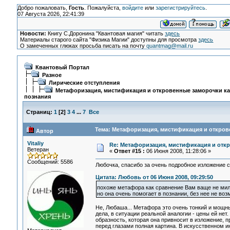
Добро пожаловать,
Гость
. Пожалуйста,
войдите
или
зарегистрируйтесь
.
07 Августа 2026, 22:41:39
Новости:
Книгу С.Доронина "Квантовая магия" читать
здесь
Материалы старого сайта "Физика Магии" доступны для просмотра
здесь
О замеченных глюках просьба писать на почту
quantmag@mail.ru
Квантовый Портал
Разное
Лирические отступления
Метафоризация, мистификация и откровенные заморочки ка
познания
Страниц:
1
[
2
]
3
4
...
7
Все
Тема: Метафоризация, мистификация и открове
Автор
Vitaliy
Re: Метафоризация, мистификация и откр
Ветеран
«
Ответ #15 :
06 Июня 2008, 11:28:06 »
Сообщений: 5586
Любочка, спасибо за очень подробное изложение 
Цитата: Любовь от 06 Июня 2008, 09:29:50
похоже метафора как сравнение Вам ваще не м
но она очень помогает в познании, без нее не во
Не, Любаша... Метафора это очень тонкий и мощн
дела, в ситуации реальной аналогии - цены ей не
образность, которая она привносит в изложение, п
перед глазами полная картина. В искусственном и