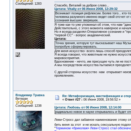
Сообщений: 1283
Спасибо, Виталий за доброе слово...
Цитата: Vitaliy от 06 Июня 2008, 12:29:32
Возникает позиция рефлексии. Более того... кто-т
человека разумного именно ведет свой отсчет от
сознания высших зверюшек.
Я тоже как-то уже упоминал об этом, что нам "дан
Действительно, с этого момента наверное и начал
Но я всегда разделял Оперативное сознание и "пр
"первой СС" - вопрос академический.
Цитата:
Точка зрения, которую тут высказывает наш Музык
попробую сформулировать.
Для меня искусство- всего лишь способ преодолет
Я всегда говорил, что животным не нужно искусст
мировосприятия.
Вдохновение - нечто, им присущее чуть ли не пост
А мы посредством искусства пытаемся преодолет
С другой стороны искусство нам открывает неизв
проявлениях.
Владимир Травка
Re: Метафоризация, мистификация и откр
Ветеран
«
Ответ #27 :
06 Июня 2008, 19:56:52 »
Сообщений: 1238
Цитата: Любовь от 06 Июня 2008, 12:14:00
радикально новое в науке открывалось и будет о
Леви-Стросс дал забавное наименование этому сп
бить меня за этот и не искать сексуальную подоп
"
Термином «бриколаж» Леви-Стросс стал обознача