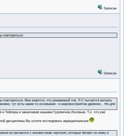
Записан
ы повторяться.
Записан
ы повторяться. Мне кажется, что уважаемый тов. Л-С пытается вогнать
можно, тут есть какие-то основания - в мировосприятии древних... Но для
 и Тейлора и заканчивая нашими Гуревичем,Лосевым. Т.е. это уже
учной дисциплины Вы хотите исследовать иррациональное
 запоя встречается с множеством чертенят, которые бегают по нему и