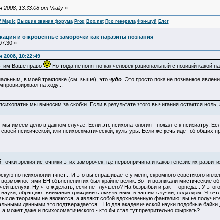
008, 13:33:08 от Vitaliy
»
f Magic
Высшие звания форума
Prog
Box.net
Про генерала
Фэн-шуй
Блог
кация и откровенные заморочки как паразиты познания
07:30 »
 2008, 10:22:49
 этим Ваше право
Но тогда не понятно как человек рациональный с позиций какой 
нальным, в моей трактовке (см. выше), это
чудо
. Это просто пока не познанное явление
импровизировал на ходу...
 психопатии мы выносим за скобки. Если в результате этого вычитания остается ноль, а
м мы имеем дело в данном случае. Если это психопатология - пожалте к психиатру. Ес
воей психической, или психосоматической, культуры. Если же речь идет об общих про
ей точки зрения источники этих заморочек, где первопричина и каков генезис их развит
орскую по психологии тянет... И это вы спрашиваете у меня, скромного советского ин
 возможностями ЕН объяснения их был крайне велик. Вот и возникали мистические об
очей шелухи. Ну что ж делать, если нет лучшего? На безрыбьи и рак - торпеда... У эт
 наука, обращают внимание граждане с оккультным, в нашем случае, подходом. Что-т
мысле теориями не являются, а являют собой вдохновенную фантазию: вы не получите 
альными данными это подтверждается... Но для академической науки подобные байки
. а может даже и психосоматического - кто бы стал тут презрительно фыркать?