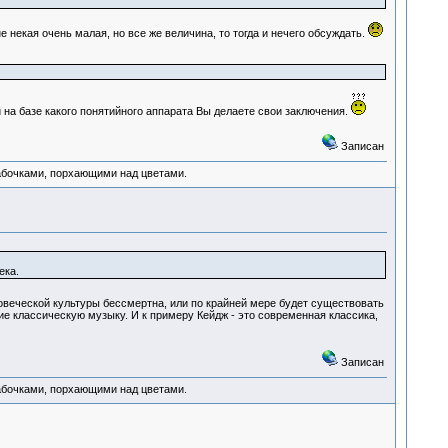
е некая очень малая, но все же величина, то тогда и нечего обсуждать.
и на базе какого понятийного аппарата Вы делаете свои заключения.
Записан
абочками, порхающими над цветами.
ека.
еловеческой культуры бессмертна, или по крайней мере будет существовать
ие классическую музыку. И к примеру Кейдж - это современная классика,
Записан
абочками, порхающими над цветами.