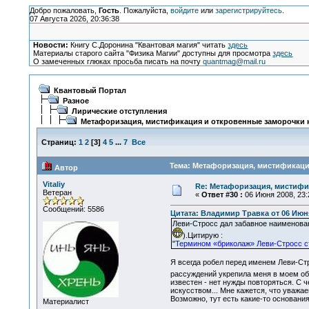
Добро пожаловать,
Гость
. Пожалуйста,
войдите
или
зарегистрируйтесь
.
07 Августа 2026, 20:36:38
Новости:
Книгу С.Доронина "Квантовая магия" читать
здесь
Материалы старого сайта "Физика Магии" доступны для просмотра
здесь
О замеченных глюках просьба писать на почту
quantmag@mail.ru
Квантовый Портал
Разное
Лирические отступления
Метафоризация, мистификация и откровенные заморочки к
Страниц:
1
2
[
3
]
4
5
...
7
Все
Тема: Метафоризация, мистификация
Автор
Vitaliy
Re: Метафоризация, мистифи
Ветеран
«
Ответ #30 :
06 Июня 2008, 23:
Сообщений: 5586
Цитата: Владимир Травка от 06 Июня
Леви-Стросс дал забавное наименова
).Цитирую :
"
Термином «бриколаж» Леви-Стросс с
Я всегда робел перед именем Леви-Стро
рассуждений укрепила меня в моем обс
известен - нет нужды повторяться. С 
искусством... Мне кажется, что уважае
Возможно, тут есть какие-то основания
Материалист