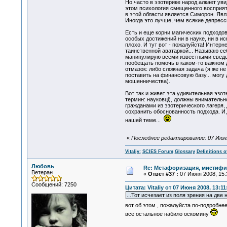
Но часто в эзотерике народ алкает уви
этом психология смещенного восприя
в этой области является Симорон. Являл
Иногда это лучше, чем всякие депресс
Есть и еще корни магических подходов 
особых достижений ни в науке, ни в ис
плохо. И тут вот - пожалуйста! Интерн
таинственной аватаркой... Называю се
манипулирую всеми известными сведени
пообещать помочь в каком-то важном дл
отмазок: либо сложная задача (я же н
поставить на финансовую базу... могу
мошенничества).
Вот так и живет эта удивительная эзот
термин: науковці), должны внимательн
гражданами из эзотерического лагеря,
сохранить обоснованность подхода. И, 
нашей теме...
«
Последнее редактирование: 07 Июня 2
Vitaliy:
SCIES Forum
Glossary
Definitions o
Любовь
Re: Метафоризация, мистифи
Ветеран
«
Ответ #37 :
07 Июня 2008, 15:
Сообщений: 7250
Цитата: Vitaliy от 07 Июня 2008, 13:11
...Тот исчезает из поля зрения на две
вот об этом , пожалуйста по-подробне
все остальное набило оскомину