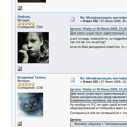
Любовь
Re: Метафоризация, мистифи
Ветеран
«
Ответ #32 :
07 Июня 2008, 08:
Сообщений: 7250
Цитата: Vitaliy от 06 Июня 2008, 23:24
Для меня существует единственный сп
а вот отсюда, пожалуйста, по-подробн
так что же это за метод?
если он Вам доподлинно известен, то,
Владимир Травка
Re: Метафоризация, мистифи
Ветеран
«
Ответ #33 :
07 Июня 2008, 10:
Сообщений: 1238
Цитата: Vitaliy от 06 Июня 2008, 23:24
Для меня существует единственный сп
некие умозрительные представления в 
современного человека, как мне кажет
Ну вообще-то Л-С не один такой вгон
общепризнанный устоявшийся факт в а
Соглашаться или не соглашаться с э
Цитата:
... Феномен общения с "нелокальными 