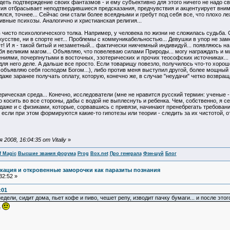
деть подтверждение своих фантазмов - и ему субъективно для этого ничего не надо св
тия отбрасывает неподтвердившиеся предсказания, предчувствия и акцентуирует вн
ся, точнее... Сейчас они стали более всеядными и гребут под себя все, что плохо лежит
ивные психозы. Аналогично и христианская религия...
чисто психологического толка. Например, у человека по жизни не сложилась судьба. С р
кусстве, ни в спорте нет... Проблемы с коммуникабельностью... Девушки в упор не зам
ет! И я - такой битый и незаметный... фактически никчемный индивидуй... появляюсь 
бя великим магом... Объявляю, что повелеваю силами Природы... могу награждать и м
ями, почерпнутыми в восточных, эзотерических и прочих теософских источниках... М
я него деле. А дальше все просто. Если товарищу повезло, получилось что-то хорошее
е объявляю себя господом Богом...), либо против меня выступил другой, более мощны
 даже заранее получать оплату, которую, конечно же, в случае "неудачи" четко возвр
ерическая среда... Конечно, исследователи (мне не нравится русский термин: ученые 
о косить во все стороны, дабы с водой не выплеснуть и ребенка. Чем, собственно, я с
 даже и с физиками, которые, сорвавшись с привязи, начинают пренебрегать требова
если при этом формируются какие-то гипотезы или теории - следить за их чистотой, от
008, 16:04:35 от Vitaliy
»
f Magic
Высшие звания форума
Prog
Box.net
Про генерала
Фэн-шуй
Блог
кация и откровенные заморочки как паразиты познания
32:52 »
:01
 недели, сидит дома, пьет кофе и пиво, чешет репу, изводит пачку бумаги... и после это
е