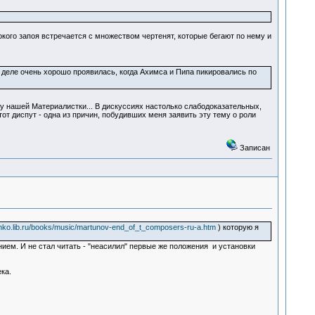
окого запоя встречается с множеством чертенят, которые бегают по нему и
 деле очень хорошо проявилась, когда Ахимса и Пипа пикировались по
 нашей Материалистки... В дискуссиях настолько слабодоказательных,
т диспут - одна из причин, побудивших меня заявить эту тему о роли
Записан
anko.lib.ru/books/music/martunov-end_of_t_composers-ru-a.htm
) которую я
нием. И не стал читать - "неасилил" первые же положения и установки
ка.