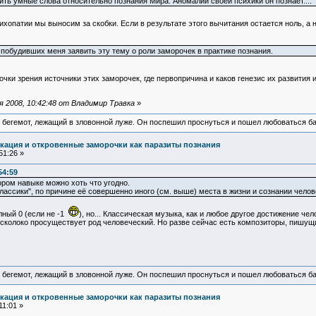
сить умные слова относительно познания Мира. Аномалии своей психики он познает....
ихопатии мы выносим за скобки. Если в результате этого вычитания остается ноль, а н
, побудивших меня заявить эту тему о роли заморочек в практике познания.
очки зрения источники этих заморочек, где первопричина и каков генезис их развития 
 2008, 10:42:48 от Владимир Травка
»
 бегемот, лежащий в зловонной луже. Он поспешил проснуться и пошел любоваться б
кация и откровенные заморочки как паразиты познания
51:26 »
54:59
ором навыке можно хоть что угодно.
лассики", по причине её совершенно иного (см. выше) места в жизни и сознании челов
лный 0 (если не -1
), но... Классическая музыка, как и любое другое достижение ч
, сколоко просуществует род человеческий. Но разве сейчас есть композиторы, пишущ
 бегемот, лежащий в зловонной луже. Он поспешил проснуться и пошел любоваться б
кация и откровенные заморочки как паразиты познания
11:01 »