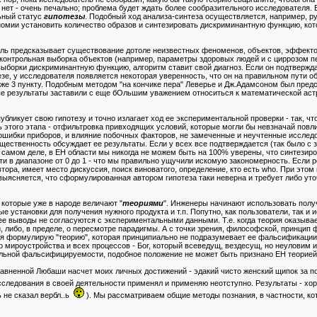
и нет - очень печально; проблема будет ждать более сообразительного исследователя
ьный статус
гипотезы
. Подобный ход анализа-синтеза осуществляется, например, р
омии установить количество образов и синтезировать дискриминантную функцию, кото
ель предсказывает существование дотоле неизвестных феноменов, объектов, эффектов
контрольная выборка объектов (например, параметры здоровых людей и с циррозом п
ыборки дискриминантную функцию, алгоритм ставит свой диагноз. Если он подтвержда
зе, у исследователя появляется некоторая уверенность, что он на правильном пути 
даже 3 пункту. Подобным методом "на кончике пера" Леверье и Дж.Адамсоном был пре
е результаты заставили с еще бОльшим уважением относиться к математической астро
бликует свою гипотезу и точно излагает ход ее экспериментальной проверки - так, чт
ь этого этапа - отфильтровка привходящих условий, которые могли бы невзначай повли
 ошибки приборов, и влияние побочных факторов, не замеченные и неучтенные исслед
ственность обсуждает ее результаты. Если у всех все подтверждается (так было с з
а самом деле, в ЕН области мы никогда не можем быть на 100% уверены, что синтези
ти в диапазоне от 0 до 1 - что мы правильно ущучили искомую закономерность. Если
ора, имеет место дискуссия, поиск виноватого, определение, кто есть who. При этом 
 выясняется, что сформулированная автором гипотеза таки неверна и требует либо ут
 которые уже в народе величают "
теориями
". Инженеры начинают использовать полу
 установки для получения нужного продукта и т.п. Попутно, как пользователи, так и
ее выводы не согласуются с экспериментальными данными. Т.е. когда теория оказывае
и, либо, в пределе, о пересмотре парадигмы. А с точки зрения, философской, принци
я формулирую "теорию", которая принципиально не подразумевает ее фальсификации, 
го мироустройства и всех процессов - Бог, который всеведущ, вездесущ, но неуловим
льной фальсифицируемости, подобное положение не может быть признано ЕН теорией
вненной Любаши насчет моих личных достижений - эдакий чисто женский щипок за попк
следования в своей деятельности применял и применяю неотступно. Результаты - 
ь не сказал вербл..ь
). Мы рассматриваем общие методы познания, в частности, кот