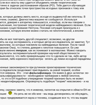
. Если все хвосты ему удается объединить неким теоретическим
утинно в задачах распознавания образов (РО). Тебе дается обучающая
рая бы относила точки пространства исходных признаков к тому или
, которые должны иметь место, исходя из выдвинутой им гипотезы. В
ечени, скажем). Диагностика машине не сообщается. Используя
ется, доверие к алгоритму повышается, и вообще, если мы говорим о
объяснения, построения теоретической модели наблюдаемого явления. Если
дсказано существование Нептуна. Похожая ситуация произошла и с
номии, которую вполне можно считать не гипотетической, а вполне
обы ее мог повторить другой специалист, возможно, на другом
ять на ход эксперимента, и которые автор-исследователь не заметил. Тут
ователем, но которые повлияли на наблюдаемые явления. После такой
аконом Ома), то степень доверия к гипотезе повышается. Ее уже
ровали именно
теорию
, как ее понимают в математике. Можно говорить
 результаты экспериментальной проверки научной общественности
выясняется, что либо проверяльщики что-то сделали не так, либо автор
очнения, либо коренного пересмотра - вплоть до ломки исходной парадигмы
ченные закономерности при рутинном проектировании технических
 исследователи продолжают приглядывать за новой теорией, особое
тся неверна. Это - этап
фальсификации
. Он важен в двух аспектах: во-
п фальсифицируемости - необходимое требование к любой гипотезе,
то это в ЕН подобное утверждение теорией признано быть не может.
 и неидентифицируем. Опровергнуть подобную "теорию" невозможно - и на
.
у, скромно замечу, что я инженер, патентов на открытия в области ЕН не
хорошие
. Но речь же не обо мне - мы ведь договорились не обсуждать,
орых придерживается наука и техника, создавшие все то, что мы видим