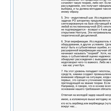
сочиняет такую теорию, либо нет. Есл
рассуждением, оно получает официал
выборка, и ты должна методами таксон
иному образу.
5. Это - индуктивный шаг. Исследоват
задачах РО алгоритму предъявляется 
синтезированную на базе обучающей в
любой естественнонаучной (ЕН) гипоте
не подтверждается - возврат к 4 или 
открытием Нептуна. Эти нетривиальны
теоретической дисциплиной.
6. Этап верификации. Исследователь пу
оборудовании, в других условиях. Цел
могут быть и субъективные ошибки, и
расширенной верификации научная обще
начинают называть "теорией". Хотя, н
лишь о субъективной оценке надежнос
обнаружат расхождения с выводами авт
недоговорил чего-то важного. Либо же
- как нас учил Кун.
7. На этот уровень попадают гипотезы,
средств, химики создают промышленные
внимание обращая на ситуации, когда 
первых, это сигнал к уточнению теори
претендующей на звание теории. Если 
Например, я говорю, что в основе все
основании нашего требования обязате
Отвечая на молодой задор нашей несра
имею, а изложенную выше методику ис
кто есть верблюд или верблюдица (чут
вокруг нас...