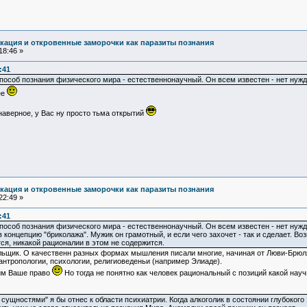
кация и откровенные заморочки как паразиты познания
18:46 »
:41
особ познания физического мира - естественнонаучный. Он всем известен - нет нужд
ее
 наверное, у Вас ну просто тьма открытий
кация и откровенные заморочки как паразиты познания
22:49 »
:41
особ познания физического мира - естественнонаучный. Он всем известен - нет нужд
концепцию "бриколажа". Мужик он грамотный, и если чего захочет - так и сделает. Воз
ся, никакой рационалии в этом не содержится.
яльщик. О качественн разных формах мышления писали многие, начиная от Люви-Брюля
нтропологии, психологии, религиоведеньи (например Элиаде).
тим Ваше право
Но тогда не понятно как человек рациональный с позиций какой на
сущностями" я бы отнес к области психиатрии. Когда алкоголик в состоянии глубокого