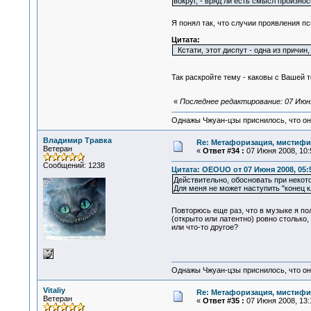
вокруг, - вряд ли есть смысл произно
Я понял так, что случии проявления пс
Цитата:
Кстати, этот диспут - одна из причин
Так раскройте тему - каковы с Вашей т
«
Последнее редактирование: 07 Июня
Однажы Чжуан-цзы приснилось, что он
Владимир Травка
Re: Метафоризация, мистифи
Ветеран
«
Ответ #34 :
07 Июня 2008, 10:
Сообщений: 1238
Цитата: OEOUO от 07 Июня 2008, 05:
Действительно, обосновать при некот
Для меня не может наступить "конец к
Повторюсь еще раз, что в музыке я по
(открыто или латентно) ровно столько
или что-то другое?
Однажы Чжуан-цзы приснилось, что он
Vitaliy
Re: Метафоризация, мистифи
Ветеран
«
Ответ #35 :
07 Июня 2008, 13: