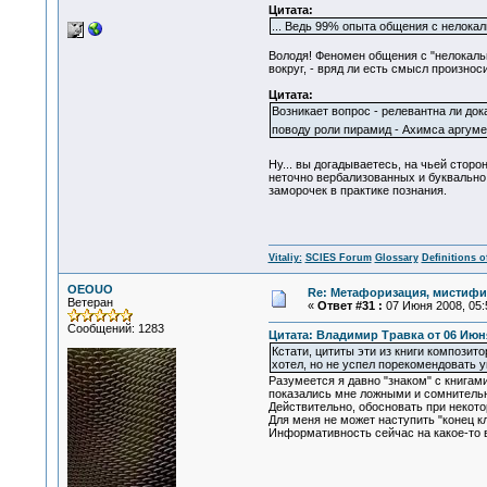
Цитата:
... Ведь 99% опыта общения с нелок
Володя! Феномен общения с "нелокальн
вокруг, - вряд ли есть смысл произнос
Цитата:
Возникает вопрос - релевантна ли до
поводу роли пирамид - Ахимса аргум
Ну... вы догадываетесь, на чьей сторо
неточно вербализованных и буквально 
заморочек в практике познания.
Vitaliy:
SCIES Forum
Glossary
Definitions o
OEOUO
Re: Метафоризация, мистифи
Ветеран
«
Ответ #31 :
07 Июня 2008, 05:
Сообщений: 1283
Цитата: Владимир Травка от 06 Июня
Кстати, цититы эти из книги композит
хотел, но не успел порекомендовать
Разумеется я давно "знаком" с книгам
показались мне ложными и сомнительн
Действительно, обосновать при некото
Для меня не может наступить "конец к
Информативность сейчас на какое-то в