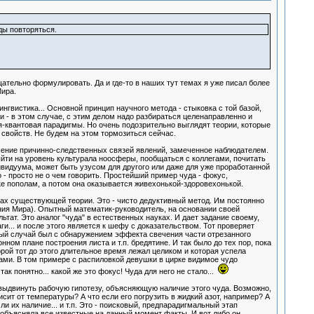
ды повторяться.
тщательно формулировать. Да и где-то в наших тут темах я уже писал более
Мира.
нгвистика... Основной принцип научного метода - стыковка с той базой,
и - в этом случае, с этим делом надо разбираться целенаправленно и
ая-квантовая парадигмы. Но очень подозрительно выглядят теории, которые
 свойств. Не будем на этом тормозиться сейчас.
шение причинно-следственных связей явлений, замеченное наблюдателем.
ыйти на уровень культурала ноосферы, пообщаться с коллегами, почитать
дивидуума, может быть узусом для другого или даже для уже проработанной
 - просто не о чем говорить. Простейший пример чуда - фокус,
е пополам, а потом она оказывается живехонькой-здоровехонькой.
ах существующей теории. Это - чисто дедуктивный метод. Им постоянно
ния Мира). Опытный математик-руководитель, на основании своей
ьтат. Это аналог "чуда" в естественных науках. И дает задание своему,
аги... и после этого является к шефу с доказательством. Тот проверяет
чный случай был с обнаружением эффекта свечения части отрезанного
ом плане построения листа и т.п. бредятине. И так было до тех пор, пока
орой тот до этого длительное время лежал целиком и которая успела
тами. В том примере с распиловкой девушки в цирке видимое чудо
ак понятно... какой же это фокус! Чуда для него не стало...
выдвинуть рабочую гипотезу, объясняющую наличие этого чуда. Возможно,
ит от температуры? А что если его погрузить в жидкий азот, например? А
 их наличие... и т.п. Это - поисковый, предпарадигмальный этап
а объясняла все известные на данный момент факты. И вот либо он