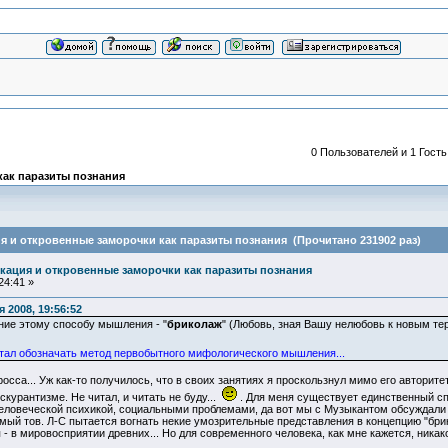
0 Пользователей и 1 Гость
ак паразиты познания
 и откровенные заморочки как паразиты познания (Прочитано 231902 раз)
кация и откровенные заморочки как паразиты познания
24:41 »
 2008, 19:56:52
ние этому способу мышления - "
бриколаж
" (Любовь, зная Вашу нелюбовь к новым те
тал обозначать метод первобытного мифологического мышления...
сса... Уж как-то получилось, что в своих занятиях я проскользнул мимо его авторите
курантизме. Не читал, и читать не буду...
. Для меня существует единственный сп
человеческой психикой, социальными проблемами, да вот мы с Музыкантом обсуждали т
мый тов. Л-С пытается вогнать некие умозрительные представления в концепцию "брико
 - в мировосприятии древних... Но для современного человека, как мне кажется, ника