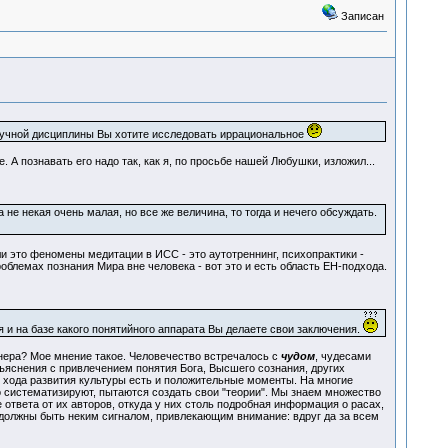
Записан
научной дисциплины Вы хотите исследовать иррациональное
. А познавать его надо так, как я, по просьбе нашей Любушки, изложил...
 не некая очень малая, но все же величина, то тогда и нечего обсуждать.
ли это феномены медитации в ИСС - это аутотреннинг, психопрактики -
блемах познания Мира вне человека - вот это и есть область ЕН-подхода.
ия и на базе какого понятийного аппарата Вы делаете свои заключения.
женера? Мое мнение такое. Человечество встречалось с
чудом
, чудесами
ъяснения с привлечением понятия Бога, Высшего сознания, других
ого хода развития культуры есть и положительные моменты. На многие
о систематизируют, пытаются создать свои "теории". Мы знаем множество
ответа от их авторов, откуда у них столь подробная информация о расах,
 должны быть неким сигналом, привлекающим внимание: вдруг да за всем