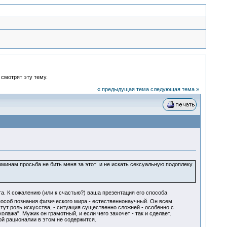
 смотрят эту тему.
« предыдущая тема
следующая тема »
рминам просьба не бить меня за этот и не искать сексуальную подоплеку
та. К сожалению (или к счастью?) ваша презентация его способа
особ познания физического мира - естественнонаучный. Он всем
ут роль искусства, - ситуация существенно сложней - особенно с
лажа". Мужик он грамотный, и если чего захочет - так и сделает.
кой рационалии в этом не содержится.