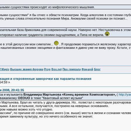
альными сущностями происходят из мифологического мышлния.
ыми сущностями" я бы отнес к области психиатрии. Когда алкоголик в состоянии глуб
ить умные слова относительно познания Мира. Аномалии своей психики он познает...
казательная база бриколажа для современной науки. Наверно нет. Нестыковочка в этом
ентировал наличие градиента своими ощущениями, а Пипа не верила.
не в этой дискуссии мои симпатии...
. Я продолжаю поражаться железному характеру
нашпигованных своими эмоциями и фантазмами я давно уже не вижу проку. Кстати, это
f Magic
Высшие звания форума
Prog
Box.net
Про генерала
Фэн-шуй
Блог
кация и откровенные заморочки как паразиты познания
54:59 »
 2008, 20:41:35
ора и музыканта
Владимира Мартынова «Конец времени Композиторов»,
(
http://y
 уважаемому
OEOUO
в теме "Квантовый аспект музыки"
и Мартынова. Брал их читать у друга-дирижера. Но.. полистал с некоторым разочарова
ыми. А все остальное, получается, построено на неверных основаниях.
ром навыке можно хоть что угодно.
лассики", по причине её совершенно иного (см. выше) места в жизни и сознании челове
ремя заменилу культуру, но это ничего особенного не значит.