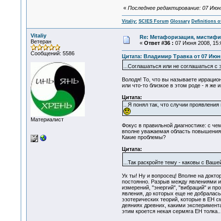
«
Последнее редактирование: 07 Июня 2
Vitaliy:
SCIES Forum
Glossary
Definitions o
Vitaliy
Re: Метафоризация, мистифи
Ветеран
«
Ответ #36 :
07 Июня 2008, 15:
Сообщений: 5586
Цитата: Владимир Травка от 07 Июня
...Соглашаться или не соглашаться с
Володя! То, что вы называете иррацио
или что-то близкое в этом роде - я же 
Цитата:
...Я понял так, что случии проявления
Материалист
Фокус в правильной диагностике: с че
вполне уважаемая область повышения с
Какие проблемы?
Цитата:
...Так раскройте тему - каковы с Ваш
Ух ты! Ну и вопросец! Вполне на докт
постоянно. Разрыв между явлениями и
измерений, "энергий", "вибраций" и пр
явления, до которых еще не добралась
эзотерических теорий, которые в ЕН с
деяниях древних, какими эксперимент
этим кроется некая сермяга ЕН толка..