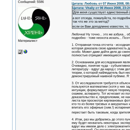
Сообщений: 5586
Цитата: Любовь от 07 Июня 2008, 08:
Цитата: Vitaliy от 06 Июня 2008, 23:2
Для меня существует единственный с
а вот отсюда, пожалуйста, по-подроб
так что же это за метод?
если он Вам доподлинно известен, то,
Любочка! Ну точно... это же азбука...
подробно - тоже неохота искать... По
Материалист
1. Отправная точка отсчета - исходная
которая доказала свою адекватность д
особо. Может даже дойти дело до смен
полностью отрицают имеющиеся наработ
2. Основанием для исследования явл
Очевидно, понятие чуда - субъективно
литературу - вдруг да народ с этим д
теории, о которой наблюдатель был не
демонстрируемый наивной публике. Я 
3. От исследователя требуется объяс
пользуются математики (хотя у них з
интуиции, формулирует некую теорему -
скажем, аспиранту. Тот исчезает из по
доказательство и, предположим, не на
листа при просмотре кирлиановых фото
кто-то из более трезвых и аккуратных 
впитать его эфирные (хим.!) испарени
перестает быть таковым, когда зрителяю
4. Итак, раз мы добрались до этого п
ему будет нехватать некоторых экспер
вдруг мы имеем дело с электромагнитн
исследований. Он продолжается до тех