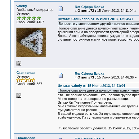
valeriy
Re: Сфера Блоха
Глобальный модератор
«
Ответ #72 :
15 Июня 2013, 14:11:04 »
Ветеран
Цитата: Станислав от 15 Июня 2013, 13:54:41
Сообщений: 4167
Вопрос-то у меня совсем другой - полное описани
Полное описание дается группой унитарных, унимо
движения спина на поверхности трехмерной сфер
Блоха. А вот наблюдение спина нуждается в задани
сильное постоянное магнитное поле, вокруг которо
Станислав
Re: Сфера Блоха
Ветеран
«
Ответ #73 :
15 Июня 2013, 14:46:36 »
Сообщений: 867
Цитата: valeriy от 15 Июня 2013, 14:11:04
Полное описание дается группой унитарных, уни
это - не полное описание. Это - полная группа пр
Мягко говоря, это совершенно разные вещи.
Вы как бы "не поняли" о чем речь.
Мне глубоко безразличны математические группы 
фундаментально разное.
В вашей модели есть как бы одно выделенное нап
возбужденное. Из суперпозиция и отражается на с
«
Последнее редактирование: 15 Июня 2013, 16:
Владислав