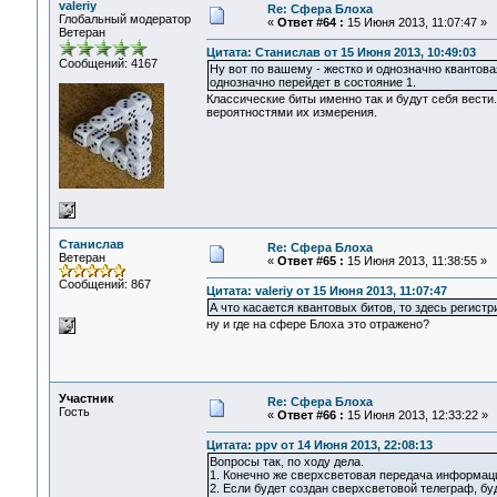
valeriy
Re: Сфера Блоха
Глобальный модератор
«
Ответ #64 :
15 Июня 2013, 11:07:47 »
Ветеран
Цитата: Станислав от 15 Июня 2013, 10:49:03
Сообщений: 4167
Ну вот по вашему - жестко и однозначно квантова
однозначно перейдет в состояние 1.
Классические биты именно так и будут себя вести.
вероятностями их измерения.
Станислав
Re: Сфера Блоха
Ветеран
«
Ответ #65 :
15 Июня 2013, 11:38:55 »
Сообщений: 867
Цитата: valeriy от 15 Июня 2013, 11:07:47
А что касается квантовых битов, то здесь регист
ну и где на сфере Блоха это отражено?
Участник
Re: Сфера Блоха
Гость
«
Ответ #66 :
15 Июня 2013, 12:33:22 »
Цитата: ppv от 14 Июня 2013, 22:08:13
Вопросы так, по ходу дела.
1. Конечно же сверхсветовая передача информац
2. Если будет создан сверхсветовой телеграф, бу