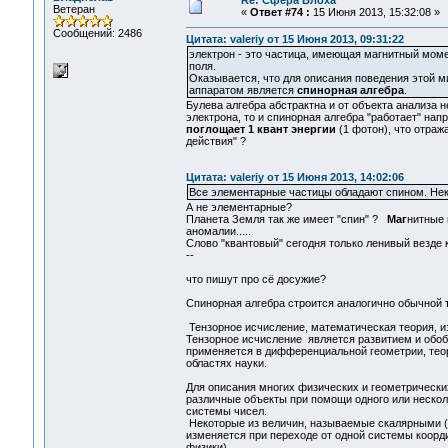
Re: Сфера Блоха
Ветеран
«
Ответ #74 :
15 Июня 2013, 15:32:08 »
Сообщений: 2486
Цитата: valeriy от 15 Июня 2013, 09:31:22
электрон - это частица, имеющая магнитный моме
поля.
Оказывается, что для описания поведения этой 
аппаратом является
спинорная алгебра
.
Булева алгебра абстрактна и от объекта анализа не
электрона, то и спинорная алгебра "работает" на
поглощает 1 квант энергии
(1 фотон), что отража
действия" ?
Цитата: valeriy от 15 Июня 2013, 14:02:06
Все элементарные частицы обладают спином. Нек
А не элементарные?
Планета Земля так же имеет "спин" ?
Маг
нитные 
аномалии.....
Слово "квантовый" сегодня только ленивый везде ка
--
что пишут про сё досужие?
Спинорная алгебра строится аналогично обычной
Тензорное исчисление, математическая теория, из
Тензорное исчисление является развитием и обоб
применяется в дифференциальной геометрии, теор
областях науки.
Для описания многих физических и геометрически
различные объекты при помощи одного или нескол
системы чисел.
Некоторые из величин, называемые скалярными (м
изменяется при переходе от одной системы коорди
физики).