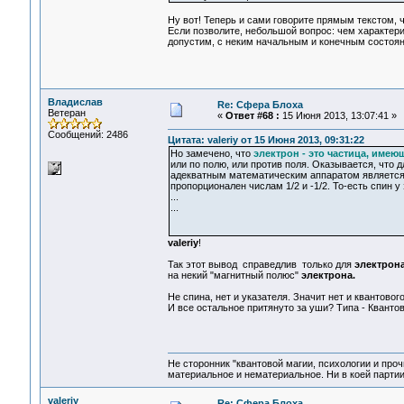
Ну вот! Теперь и сами говорите прямым текстом, ч
Если позволите, небольшой вопрос: чем характери
допустим, с неким начальным и конечным состоя
Владислав
Re: Сфера Блоха
Ветеран
«
Ответ #68 :
15 Июня 2013, 13:07:41 »
Сообщений: 2486
Цитата: valeriy от 15 Июня 2013, 09:31:22
Но замечено, что
электрон - это частица, име
или по полю, или против поля. Оказывается, что
адекватным математическим аппаратом является 
пропорционален числам 1/2 и -1/2. То-есть спин 
...
...
valeriy
!
Так этот вывод справедлив только для
электрон
на некий "магнитный полюс"
электрона.
Не спина, нет и указателя. Значит нет и квантовог
И все остальное притянуто за уши? Типа - Кванто
Не сторонник "квантовой магии, психологии и проч
материальное и нематериальное. Ни в коей партии
valeriy
Re: Сфера Блоха