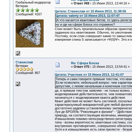
Глобальный модератор
«
Ответ #69 :
15 Июня 2013, 13:44:16 »
Ветеран
Цитата: Станислав от 15 Июня 2013, 11:38:55
Сообщений: 4167
Цитата: valeriy от 15 Июня 2013, 11:07:47
А что касается квантовых битов, то здесь регист
ну и где на сфере Блоха это отражено?
Спин может быть произвольным образом ориентиро
заданную ось квантования. Обычно, по умолчанию,
Поэтому, если спин совершает какие-то замыслова
измерения спина S записывается <Ψ|S|Ψ>. Это и е
Станислав
Re: Сфера Блоха
Ветеран
«
Ответ #70 :
15 Июня 2013, 13:54:41 »
Сообщений: 867
Цитата: Участник от 15 Июня 2013, 12:41:07
Теперь и сами говорите прямым текстом, что кван
Если позволите, небольшой вопрос: чем характери
допустим, с неким начальным и конечным состо
да, я прямым текстом заявляю - не только можно,
моделирования действительности, чем поквантово
начинаться с моделирования кванта действия.
Квант действия не может быть системой, поскольку
характеризуемый инвариантной для любой физичес
достаточно надежно установленному эмпирическ
Луи де БРОЙЛЬ "Революция в физике" - "Действие
природу, на соответствующие величины, имеющие
Измышление помимо непосредственно регистрируе
типа - волны вероятности, квантовые системы, сос
внутренних противоречиях, совершенно обязатель
Хотя и в измышлениях есть свои прелести - безраб