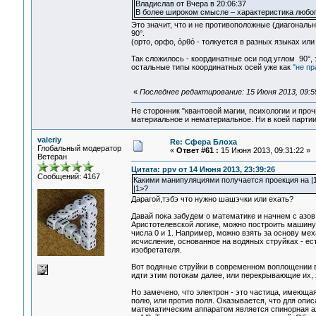
Владислав от Вчера в 20:06:37
В более широком смысле – характеристика любого
Это значит, что и не противоположные (диагональ
90°.
(орто, орфо, ὀρθό - толкуется в разных языках или
Так сложилось - координатные оси под углом 90°,
остальные типы координатных осей уже как
"не пр
«
Последнее редактирование: 15 Июня 2013, 09:5
Не сторонник "квантовой магии, психологии и проч
материальное и нематериальное. Ни в коей партии
valeriy
Re: Сфера Блоха
Глобальный модератор
«
Ответ #61 :
15 Июня 2013, 09:31:22 »
Ветеран
Цитата: ppv от 14 Июня 2013, 23:39:26
Сообщений: 4167
Какими манипуляциями получается проекция на |1
|1>?
Дарагой,тэбэ что нужно шашэчки или ехать?
Давай пока забудем о математике и начнем с азов
Аристотелевской логике, можно построить машину 
числа 0 и 1. Например, можно взять за основу мех
исчисление, основанное на водяных струйках - ест
изобретателя.
Вот водяные струйки в современном воплощении 
идти этим потокам далее, или перекрывающие их,
Но замечено, что электрон - это частица, имеюща
полю, или против поля. Оказывается, что для опи
математическим аппаратом является спинорная ал