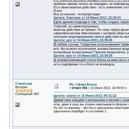
приборы никому ничего не передают, ни информац
Есть квантованное действие - есть изменение сос
И все.
Все остальное - интерпретации.
Цитата: Участник от 14 Июня 2013, 22:25:01
Цель данного подхода в том, чтобы создать таку
Событий, не характеризуемых
квантом действия не бывает. По сему любое физи
сфероблоховским благолепием с нулевой областью 
описание моделированием кванта действия не яв
Цитата: ppv от 14 Июня 2013, 23:39:26
В любом случае, "следствие использования" прив
все, без всякого исключения, множественные моде
волшебным исключением? Причем безразлично, в 
Цитата: ppv от 14 Июня 2013, 23:39:26
в основополагающей статье Блоха на вики (есть 
есть подозрение что и Блох не всеведущ.
Станислав
Re: Сфера Блоха
Ветеран
«
Ответ #63 :
15 Июня 2013, 10:49:03 »
Сообщений: 867
Цитата: valeriy от 15 Июня 2013, 09:31:22
Давай пока забудем о математике и начнем с азов
итак, даже в азах вы упорно навязываете форуму
Ну вот по вашему - жестко и однозначно квантова
однозначно перейдет в состояние 1.