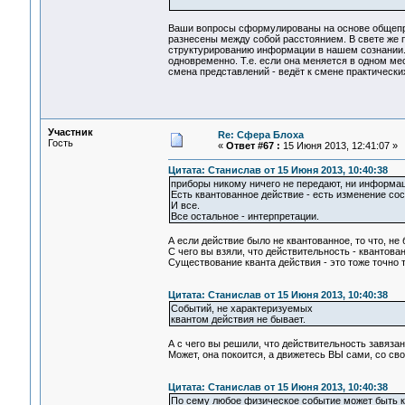
Ваши вопросы сформулированы на основе общепри
разнесены между собой расстоянием. В свете же п
структурированию информации в нашем сознании. 
одновременно. Т.е. если она меняется в одном мес
смена представлений - ведёт к смене практически
Участник
Re: Сфера Блоха
Гость
«
Ответ #67 :
15 Июня 2013, 12:41:07 »
Цитата: Станислав от 15 Июня 2013, 10:40:38
приборы никому ничего не передают, ни информац
Есть квантованное действие - есть изменение сос
И все.
Все остальное - интерпретации.
А если действие было не квантованное, то что, не
С чего вы взяли, что действительность - квантова
Существование кванта действия - это тоже точно 
Цитата: Станислав от 15 Июня 2013, 10:40:38
Событий, не характеризуемых
квантом действия не бывает.
А с чего вы решили, что действительность завяза
Может, она покоится, а движетесь ВЫ сами, со св
Цитата: Станислав от 15 Июня 2013, 10:40:38
По сему любое физическое событие может быть к