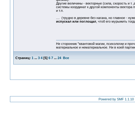
Другие величины - векторные (сила, скорость и т.
системы координат к другой компоненты вектора пр
и т.п.
.... (трудно в деревне без нагана, но главное - н
испускал или поглощал
, чтоб его мурыжить тогда
Не сторонник "квантовой магии, психологии и проч
материальное и нематериальное. Ни в коей партии
Страниц:
1
...
3
4
[
5
]
6
7
...
24
Все
Powered by SMF 1.1.10