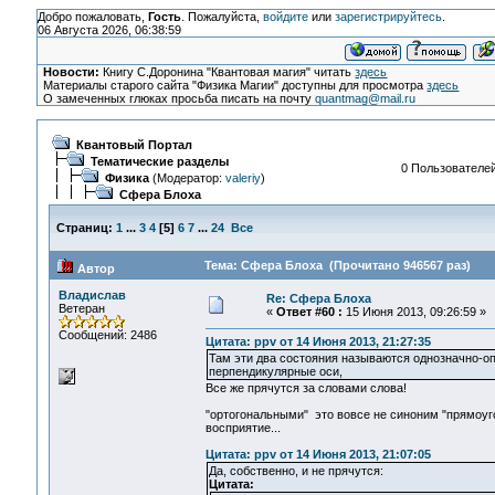
Добро пожаловать,
Гость
. Пожалуйста,
войдите
или
зарегистрируйтесь
.
06 Августа 2026, 06:38:59
Новости:
Книгу С.Доронина "Квантовая магия" читать
здесь
Материалы старого сайта "Физика Магии" доступны для просмотра
здесь
О замеченных глюках просьба писать на почту
quantmag@mail.ru
Квантовый Портал
Тематические разделы
0 Пользователей
Физика
(Модератор:
valeriy
)
Сфера Блоха
Страниц:
1
...
3
4
[
5
]
6
7
...
24
Все
Тема: Сфера Блоха (Прочитано 946567 раз)
Автор
Владислав
Re: Сфера Блоха
Ветеран
«
Ответ #60 :
15 Июня 2013, 09:26:59 »
Сообщений: 2486
Цитата: ppv от 14 Июня 2013, 21:27:35
Там эти два состояния называются однозначно-о
перпендикулярные оси,
Все же прячутся за словами слова!
"ортогональными" это вовсе не синоним "прямоуго
восприятие...
Цитата: ppv от 14 Июня 2013, 21:07:05
Да, собственно, и не прячутся:
Цитата: