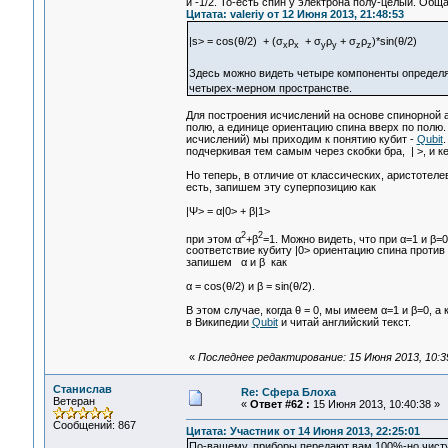
и -1/2. То-есть спин у электрона полу-целый. О
Цитата: valeriy от 12 Июня 2013, 21:48:53
|s> = cos(θ/2) + (σ
ρ
+ σ
ρ
+ σ
ρ
)*sin(θ/2)
x
x
y
y
z
z
Здесь можно видеть четыре компоненты определяю
четырех-мерном пространстве.
Для построения исчислений на основе спинорной 
полю, а единице ориентацию спина вверх по полю. 
исчислений) мы приходим к понятию кубит -
Qubit
.
подчеркивая тем самым через скобки бра, | >, и кет
Но теперь, в отличие от классических, аристотеле
есть, запишем эту суперпозицию как
|Ψ> = α|0> + β|1>
2
2
при этом α
+β
=1. Можно видеть, что при α=1 и β=0
соответствие кубиту |0> ориентацию спина против 
запишем α и β как
α = cos(θ/2) и β = sin(θ/2).
В этом случае, когда θ = 0, мы имеем α=1 и β=0, а
в Википедии
Qubit
и читай английский текст.
«
Последнее редактирование: 15 Июня 2013, 10:39
Станислав
Re: Сфера Блоха
Ветеран
«
Ответ #62 :
15 Июня 2013, 10:40:38 »
Сообщений: 867
Цитата: Участник от 14 Июня 2013, 22:25:01
По-вашему, приборы передают вам 100%-но чисту