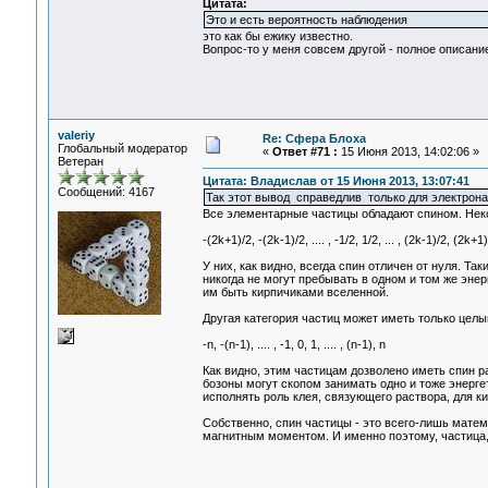
Цитата:
Это и есть вероятность наблюдения
это как бы ежику известно.
Вопрос-то у меня совсем другой - полное описани
valeriy
Re: Сфера Блоха
Глобальный модератор
«
Ответ #71 :
15 Июня 2013, 14:02:06 »
Ветеран
Цитата: Владислав от 15 Июня 2013, 13:07:41
Сообщений: 4167
Так этот вывод справедлив только для электрона
Все элементарные частицы обладают спином. Нек
-(2k+1)/2, -(2k-1)/2, .... , -1/2, 1/2, ... , (2k-1)/2, (2k+1
У них, как видно, всегда спин отличен от нуля. 
никогда не могут пребывать в одном и том же эн
им быть кирпичиками вселенной.
Другая категория частиц может иметь только целы
-n, -(n-1), .... , -1, 0, 1, .... , (n-1), n
Как видно, этим частицам дозволено иметь спин 
бозоны могут скопом занимать одно и тоже энерг
исполнять роль клея, связующего раствора, для к
Собственно, спин частицы - это всего-лишь матем
магнитным моментом. И именно поэтому, частица, 