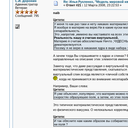
С.И. Доронин
Re: Илья Рухленко, "Модель мировой к
Администратор
«
Ответ #21 :
12 Марта 2008, 23:22:53 »
Ветеран
naib
Сообщений: 795
Цитата:
У меня то как раз таки и нету никаких материали
Я вообше в материю на верю.Ни в какие куски мат
сепарабельность.
Это ,напротив ,иммено вы настаивате на всех эти
Реальность нашу я считаю виртуальной.
Материю я считаю абосолютным Ничто ,ЧУДЕСНЫМ
дематерелизуется.
Посему я не верю в никакиие ядра в виде набора 
А зачем тогда Вы спрашиваете о ядрах и спинах? 
направленные на описание этих элементов именн
Замечу еще, что даже рассуждая о виртуальной 
материалистические представления, скатываться к
виртуальный спин всегда является «личной собст
, когда не принимаются во внимание несепараб
Например, Ваши слова:
Цитата:
Я уже объяснял ,популярно ,что материю можно п
скоростях образуюшее поля, а затем, из этих пол
Это типичное материалистическое представление
из физического вакуума. О нелокальных корреляц
Цитата:
И так обясните нам каким образом вы собираетесь
ни поля ?