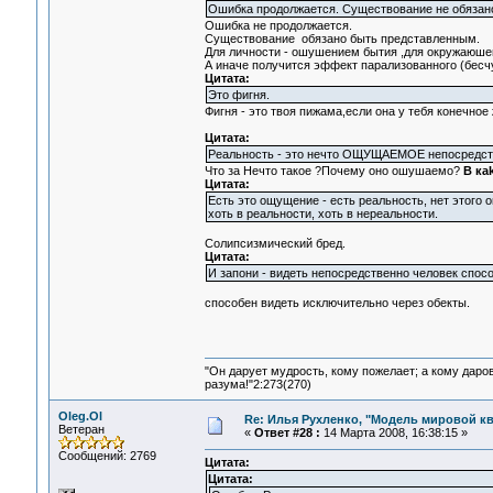
Ошибка продолжается. Существование не обязан
Ошибка не продолжается.
Существование обязано быть представленным.
Для личности - ошушением бытия ,для окружаюшег
А иначе получится эффект парализованного (бесчус
Цитата:
Это фигня.
Фигня - это твоя пижама,если она у тебя конечное 
Цитата:
Реальность - это нечто ОЩУЩАЕМОЕ непосред
Что за Нечто такое ?Почему оно ошушаемо?
В ка
Цитата:
Есть это ощущение - есть реальность, нет этого
хоть в реальности, хоть в нереальности.
Солипсизмический бред.
Цитата:
И запони - видеть непосредственно человек спос
способен видеть исключительно через обекты.
"Он дарует мудрость, кому пожелает; а кому даро
разума!"2:273(270)
Oleg.Ol
Re: Илья Рухленко, "Модель мировой к
Ветеран
«
Ответ #28 :
14 Марта 2008, 16:38:15 »
Сообщений: 2769
Цитата:
Цитата: