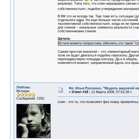
реализм). Типа того, что спин неразрывно связан 
собственностью», подобно утверждению материали
В КМ это не всегда так. Там тоже есть ситуации (
отдельного ядра. Но еще больше число состояний (
«коллективной собственностью», когда он не при
для спинов – локальные элементы реальности (ча
собственниками спинов.
Цитата:
Кстати можете попростому обяснить,что такое "сп
Самая простая аналогия – это элементарный магн
поле он будет двигаться подобно гироскопу. Друг
перпендикулярно площади контура. Да и в общем, 
появляется момент, направленный вдоль оси вращ
Любовь
Re: Илья Рухленко, "Модель мировой к
Ветеран
«
Ответ #18 :
12 Марта 2008, 07:52:28 »
Сообщений: 7250
спин - это то, что позволяет физ плану проявлять