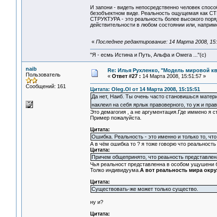
И запони - видеть непосредственно человек спос
безобъектном виде. Реальность ощущемая как СТР
СТРУКТУРА - это реальность более высокого поря
действительности в любом состоянии или, наприме
«
Последнее редактирование: 14 Марта 2008, 15:
"Я - есмь Истина и Путь, Альфа и Омега ..."(с)
naib
Re: Илья Рухленко, "Модель мировой к
Пользователь
«
Ответ #27 :
14 Марта 2008, 15:51:57 »
Сообщений: 161
Цитата: Oleg.Ol от 14 Марта 2008, 15:15:51
Да нет, Наиб. Ты очень часто становишься матер
наклеил на себя ярлык правоверного, то уж и прав
Это демагогия , а не аргументация.Где иммено я 
Пример пожалуйста.
Цитата:
Ошибка. Реальность - это именно и только то, что
А в чём ошибка то ? я тоже говорю что реальность
Цитата:
Причем общепринято, что реаьность предста
Чья реальност представленна в особом ущушени 
Толко индивидуума.
А вот реальность мира ок
Цитата:
Существовать-же может только существо.
ну и?
Цитата: