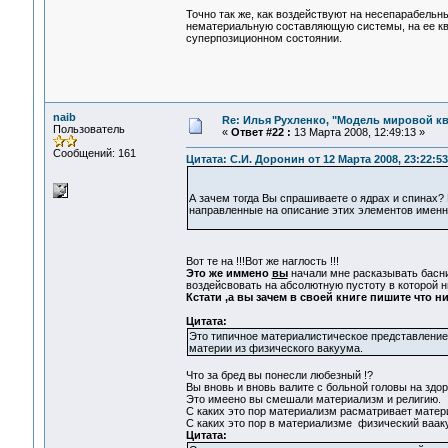
Точно так же, как воздействуют на несепарабельн
нематериальную составляющую системы, на ее ква
суперпозиционном состоянии.
naib
Re: Илья Рухленко, "Модель мировой к
Пользователь
«
Ответ #22 :
13 Марта 2008, 12:49:13 »
Сообщений: 161
Цитата: С.И. Доронин от 12 Марта 2008, 23:22:53
А зачем тогда Вы спрашиваете о ядрах и спинах?
направленные на описание этих элементов именн
Вот те на !!!Вот же наглость !!!
Это же иммено
вы
начали мне расказывать басни 
воздейсвовать на абсолютную пустоту в которой ни
Кстати ,а вы зачем в своей книге пишите что н
Цитата:
Это типичное материалистическое представление
материи из физического вакуума.
Что за бред вы понесли любезный !?
Вы вновь и вновь валите с больной головы на здо
Это имеено вы смешали материализм и религию.
С каких это пор материализм расматривает матер
С каких это пор в материализме физический вааку
Цитата: