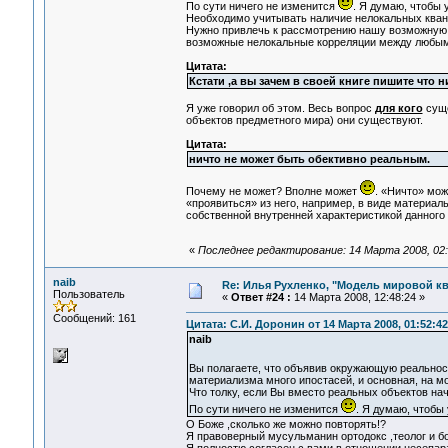
По сути ничего не изменится
. Я думаю, чтобы 
Необходимо учитывать наличие нелокальных кван
Нужно привлечь к рассмотрению нашу возможную 
возможные нелокальные корреляции между любыми
Цитата:
Кстати ,а вы зачем в своей книге пишите что н
Я уже говорил об этом. Весь вопрос
для кого
суще
объектов предметного мира) они существуют.
Цитата:
ничто не может быть обективно реальным.
Почему не может? Вполне может
. «Ничто» мо
«проявиться» из него, например, в виде материаль
собственной внутренней характеристикой данного 
«
Последнее редактирование: 14 Марта 2008, 02:
naib
Re: Илья Рухленко, "Модель мировой к
Пользователь
«
Ответ #24 :
14 Марта 2008, 12:48:24 »
Сообщений: 161
Цитата: С.И. Доронин от 14 Марта 2008, 01:52:42
naib
Вы полагаете, что объявив окружающую реальнос
материализма много ипостасей, и основная, на мо
Что толку, если Вы вместо реальных объектов на
По сути ничего не изменится
. Я думаю, чтобы
О Боже ,сколько же можно повторять!?
Я правоверный мусульманин ортодокс ,теолог и бо