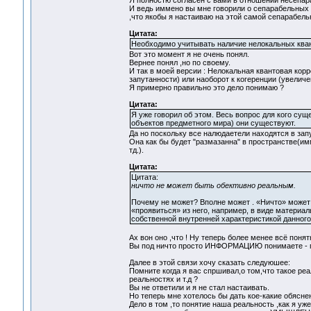
Я полностю согласен с вами в отношении несепара
И ведь иммено вы мне говорили о сепарабельных с
,что якобы я настаиваю на этой самой сепарабель
Цитата:
Необходимо учитывать наличие нелокальных кван
Вот это момент я не очень понял.
Вернее понял ,но по своему.
И так в моей версии : Нелокальная квантовая ко
запутанности) или наоборот к когеренции (увелич
Я примерно правильно это дело понимаю ?
Цитата:
Я уже говорил об этом. Весь вопрос для кого сущ
объектов предметного мира) они существуют.
Да но поскольку все налюдаетели находятся в запу
Она как бы будет "размазанна" в пространстве(и
тд.).
Цитата:
Цитата:
ничто не может быть обективно реальным.
Почему не может? Вполне может . «Ничто» может
«проявиться» из него, например, в виде материаль
собственной внутренней характеристикой данного
Ах вон оно ,что ! Ну теперь более менее всё понят
Вы под ничто просто ИНФОРМАЦИЮ понимаете - по
Далее в этой связи хочу сказать следуюшее:
Помните когда я вас спршивал,о том,что такое ре
реальностях и т.д ?
Вы не ответили и я не стал настаивать.
Но теперь мне хотелось бы дать кое-какие обясне
Дело в том ,то понятие наша реальность ,как я у