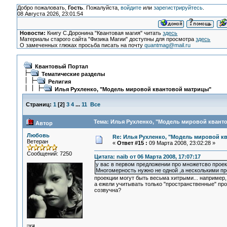
Добро пожаловать,
Гость
. Пожалуйста,
войдите
или
зарегистрируйтесь
.
08 Августа 2026, 23:01:54
Новости:
Книгу С.Доронина "Квантовая магия" читать
здесь
Материалы старого сайта "Физика Магии" доступны для просмотра
здесь
О замеченных глюках просьба писать на почту
quantmag@mail.ru
Квантовый Портал
Тематические разделы
Религия
Илья Рухленко, "Модель мировой квантовой матрицы"
Страниц:
1
[
2
]
3
4
...
11
Все
Тема: Илья Рухленко, "Модель мировой кванто
Автор
Любовь
Re: Илья Рухленко, "Модель мировой к
Ветеран
«
Ответ #15 :
09 Марта 2008, 23:02:28 »
Сообщений: 7250
Цитата: naib от 06 Марта 2008, 17:07:17
у вас в первом предложении про множетсво проекц
Многомерность нужно не одной ,а несколькими про
проекции могут быть весьма хитрыми... например,
а ежели учитывать только "пространственные" про
созвучна?