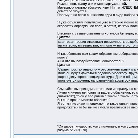
Это ,напротив ,иммено вы настаивате на всех эти
Реальность нашу я считаю виртуальной.
Материю я считаю абосолютным Ничто ,ЧУДЕСНЫМ
дематерелизуется.
Посему я не верю в никакиие ядра в виде набора 
Я уже объяснял ,популярно ,что материю можно пр
скоростях образуюшее поля, а затем, из этих поле
В всвязи с свыше сказанным хотелось бы вернутс
Цитата:
квантовая теория открывает возможность воздейс
ни материи, ни вещества, ни поля — ничего с точк
И так обясните нам каким образом вы собираетесь
поля ?
А на что вы воздействовать собираетесь?
Цитата:
Самая простая аналогия – это элементарный маг
поле он будет двигаться подобно гироскопу. Дру
перпендикулярно площади контура. Да и в общем, 
появляется момент, направленный вдоль оси вращ
Слушайте вы прикидываетесь или и вправду не м
Лично я ничего не понял из вашего обяснения: то
движется?),то он у вас рамка с током с током, а
Вы ешё проше можете обяснить?
Я вот лично знаю и понимаю что такое сплин ,прос
продолжать,что бы вы не смогли прататься за выр
"Он дарует мудрость, кому пожелает; а кому даро
разума!"2:273(270)