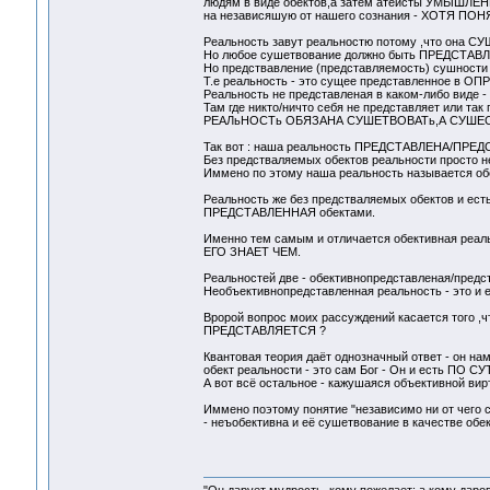
людям в виде обектов,а затем атеисты УМЫШЛЕ
на независяшую от нашего сознания - ХОТЯ П
Реальность завут реальностю потому ,что она С
Но любое сушетвование должно быть ПРЕДСТАВЛ
Но предствавление (представляемость) сушности 
Т.е реальность - это сущее представленное в О
Реальность не представленая в каком-либо виде - 
Там где никто/ничто себя не представляет или так 
РЕАЛьНОСТь ОБЯЗАНА СУШЕТВОВАТь,А СУШЕ
Так вот : наша реальность ПРЕДСТАВЛЕНА/ПРЕ
Без предстваляемых обектов реальности просто н
Иммено по этому наша реальность называется об
Реальность же без предстваляемых обектов и ест
ПРЕДСТАВЛЕННАЯ обектами.
Именно тем самым и отличается обективная реаль
ЕГО ЗНАЕТ ЧЕМ.
Реальностей две - обективнопредставленая/пред
Необъективнопредставленная реальность - это и е
Вророй вопрос моих рассуждений касается того ,
ПРЕДСТАВЛЯЕТСЯ ?
Квантовая теория даёт однозначный ответ - он на
обект реальности - это сам Бог - Он и есть П
А вот всё остальное - кажушаяся объективной вир
Иммено поэтому понятие "независимо ни от чего 
- неъобективна и её сушетвование в качестве обек