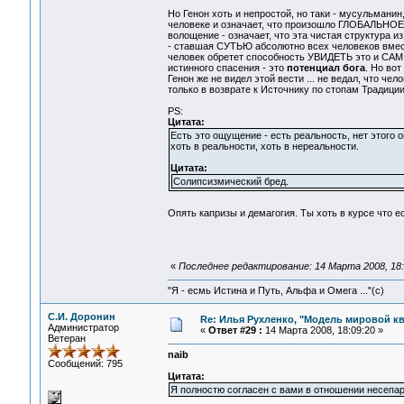
Но Генон хоть и непростой, но таки - мусульманин
человеке и означает, что произошло ГЛОБАЛЬНО
волощение - означает, что эта чистая структура 
- ставшая СУТЬЮ абсолютно всех человеков вмес
человек обретет способность УВИДЕТЬ это и С
истинного спасения - это
потенциал бога
. Но во
Генон же не видел этой вести ... не ведал, что ч
только в возврате к Источнику по стопам Традиции 
PS:
Цитата:
Есть это ощущение - есть реальность, нет этого
хоть в реальности, хоть в нереальности.
Цитата:
Солипсизмический бред.
Опять капризы и демагогия. Ты хоть в курсе что е
«
Последнее редактирование: 14 Марта 2008, 18:
"Я - есмь Истина и Путь, Альфа и Омега ..."(с)
С.И. Доронин
Re: Илья Рухленко, "Модель мировой к
Администратор
«
Ответ #29 :
14 Марта 2008, 18:09:20 »
Ветеран
naib
Сообщений: 795
Цитата:
Я полностю согласен с вами в отношении несепар