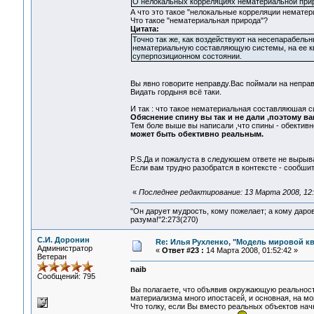
О нелокальных корреляциях нематериальной приро
А что это такое "нелокальные корреляции нематер
Что такое "нематериальная природа"?
Цитата:
Точно так же, как воздействуют на несепарабель
нематериальную составляющую системы, на ее кв
суперпозиционном состоянии.
Вы явно говорите неправду.Вас поймали на неправ
Видать гордыня всё таки.
И так : что такое нематериальная составляюшая с
Обяснение спину вы так и не дали ,поэтому в
Тем боле выше вы написали ,что спины - обективн
может быть обективно реальным.
P.S.Да и пожалyста в следуюшем ответе не вырыва
Если вам трудно разобратся в контексте - сообшит
«
Последнее редактирование: 13 Марта 2008, 12:
"Он дарует мудрость, кому пожелает; а кому даро
разума!"2:273(270)
С.И. Доронин
Re: Илья Рухленко, "Модель мировой к
Администратор
«
Ответ #23 :
14 Марта 2008, 01:52:42 »
Ветеран
naib
Сообщений: 795
Вы полагаете, что объявив окружающую реальнос
материализма много ипостасей, и основная, на мо
Что толку, если Вы вместо реальных объектов на