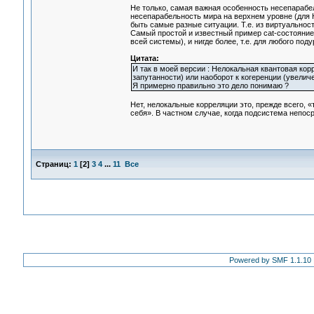
Не только, самая важная особенность несепарабе
несепарабельность мира на верхнем уровне (для Н
быть самые разные ситуации. Т.е. из виртуальнос
Самый простой и известный пример cat-состояние 
всей системы), и нигде более, т.е. для любого по
Цитата:
И так в моей версии : Нелокальная квантовая ко
запутанности) или наоборот к когеренции (увели
Я примерно правильно это дело понимаю ?
Нет, нелокальные корреляции это, прежде всего, 
себя». В частном случае, когда подсистема непо
Страниц:
1
[
2
]
3
4
...
11
Все
Powered by SMF 1.1.10