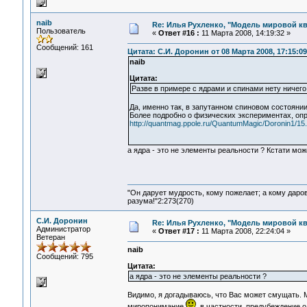
naib
Re: Илья Рухленко, "Модель мировой к
Пользователь
«
Ответ #16 :
11 Марта 2008, 14:19:32 »
Сообщений: 161
Цитата: С.И. Доронин от 08 Марта 2008, 17:15:09
naib
Цитата:
Разве в примере с ядрами и спинами нету ничего 
Да, именно так, в запутанном спиновом состояни
Более подробно о физических экспериментах, опр
http://quantmag.ppole.ru/QuantumMagic/Doronin1/15.
а ядра - это не элементы реальности ? Кстати мож
"Он дарует мудрость, кому пожелает; а кому даро
разума!"2:273(270)
С.И. Доронин
Re: Илья Рухленко, "Модель мировой к
Администратор
«
Ответ #17 :
11 Марта 2008, 22:24:04 »
Ветеран
naib
Сообщений: 795
Цитата:
а ядра - это не элементы реальности ?
Видимо, я догадываюсь, что Вас может смущать.
миропонимание
, в частности, предубеждение 