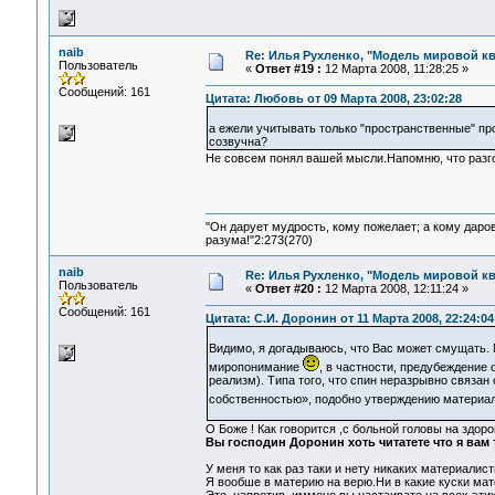
naib
Re: Илья Рухленко, "Модель мировой к
Пользователь
«
Ответ #19 :
12 Марта 2008, 11:28:25 »
Сообщений: 161
Цитата: Любовь от 09 Марта 2008, 23:02:28
а ежели учитывать только "пространственные" про
созвучна?
Не совсем понял вашей мысли.Напомню, что разго
"Он дарует мудрость, кому пожелает; а кому даро
разума!"2:273(270)
naib
Re: Илья Рухленко, "Модель мировой к
Пользователь
«
Ответ #20 :
12 Марта 2008, 12:11:24 »
Сообщений: 161
Цитата: С.И. Доронин от 11 Марта 2008, 22:24:04
Видимо, я догадываюсь, что Вас может смущать.
миропонимание
, в частности, предубеждение 
реализм). Типа того, что спин неразрывно связан
собственностью», подобно утверждению материал
О Боже ! Как говорится ,с больной головы на здор
Вы господин Доронин хоть читатете что я вам 
У меня то как раз таки и нету никаких материалис
Я вообше в материю на верю.Ни в какие куски мат