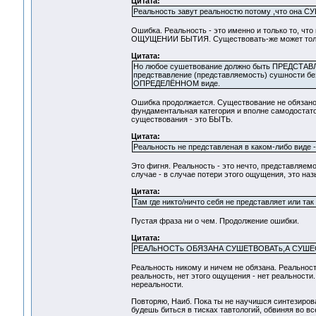
Цитата:
Реальность завут реальностю потому ,что она 
Ошибка. Реальность - это именно и только то, ч
ОЩУЩЕНИИ БЫТИЯ. Существовать-же может тольк
Цитата:
Но любое сушетвование должно быть ПРЕДСТАВ
предствавление (представляемость) сушности без
ОПРЕДЕЛЁННОМ виде.
Ошибка продолжается. Существование не обязано 
фундаментальная категория и вполне самодостаточ
существования - это БЫТЬ.
Цитата:
Реальность не представленая в каком-либо виде -
Это фигня. Реальность - это нечто, представляем
случае - в случае потери этого ощущения, это наз
Цитата:
Там где никто/ничто себя не представляет или так
Пустая фраза ни о чем. Продолжение ошибки.
Цитата:
РЕАЛьНОСТь ОБЯЗАНА СУШЕТВОВАТь,А СУШЕ
Реальность никому и ничем не обязана. Реальн
реальность, нет этого ощущения - нет реальности
нереальности.
Повторяю, Наиб. Пока ты не научишся синтезиро
будешь биться в тисках тавтологий, обвиняя во в