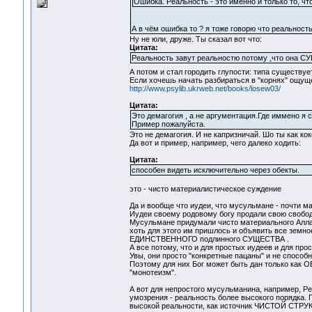
Ошибка. Реальность - это именно и только то, чт
А в чём ошибка то ? я тоже говорю что реальность
Ну не юли, друже. Ты сказал вот что:
Цитата:
Реальность завут реальностю потому ,что она 
А потом и стал городить глупости: типа существуе
Если хочешь начать разбираться в "корнях" ощущ
http://www.psylib.ukrweb.net/books/losew03/
Цитата:
Это демагогия , а не аргументация.Где иммено я
Пример пожалуйста.
Это не демагогия. И не капризничай. Шо ты как кок
Да вот и пример, например, чего далеко ходить:
Цитата:
способен видеть исключительно через обекты.
это - чисто материалистическое суждение
Да и вообще что иудеи, что мусульмане - почти м
Иудеи своему родовому богу продали свою свобод
Мусульмане придумали чисто материального Алл
хоть для этого им пришлось и объявить все земно
ЕДИНСТВЕННОГО подлинного СУЩЕСТВА .
А все потому, что и для простых иудеев и для про
Увы, они просто "конкретные пацаны" и не способ
Поэтому для них Бог может быть дан только как 
"монотеизм".
А вот для непростого мусульманина, например, Рен
умозрения - реальность более высокого порядка. 
высокой реальности, как источник ЧИСТОЙ СТР