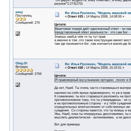
"Он дарует мудрость, кому пожелает; а кому даро
разума!"2:273(270)
неку
Re: Илья Рухленко, "Модель мировой к
Постоялец
«
Ответ #25 :
14 Марта 2008, 14:08:00 »
Сообщений: 270
Цитата:
Квантовая теория даёт однозначный ответ - он на
представленный обект реальности - это сам Б
Знаешь наиб,в чём то ты тут прав
а именно в том ,что такие конструкции имеют мес
там где начинается бог ,там кончается магия,где 
Oleg.Ol
Re: Илья Рухленко, "Модель мировой к
Ветеран
«
Ответ #26 :
14 Марта 2008, 15:15:51 »
Сообщений: 2769
Цитата:
Я правоверный мусульманин ортодокс ,теолог и б
Да нет, Наиб. Ты очень часто становишься матери
наклеил на себя ярлык правоверного, то уж и прав
К сожалению, ты все стараешся разложить на про
противоположное тому, что ты утверждаешь - не с
и на противоположную сторону - и у тебя суждения
отрицательных впеечатлениях от собственных-же
суждения. Со стороны кажется, что ты юлишь и ка
Увы, Наиб, пока ты оперируешь дихотомиями, ты н
мыслить диалектически - антиномиями, а не дихо
Вот для примера: