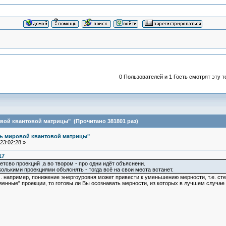
0 Пользователей и 1 Гость смотрят эту т
вой квантовой матрицы" (Прочитано 381801 раз)
ль мировой квантовой матрицы"
23:02:28 »
17
тсво проекций ,а во твором - про одни идёт объяснени.
олькими проекциями объяснять - тогда всё на свои места встанет.
. например, понижение энергоуровня может привести к уменьшению мерности, т.е. сте
венные" проекции, то готовы ли Вы осознавать мерности, из которых в лучшем случае