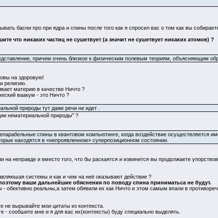
вать басни про при ядра и спины после того как я спросил вас о том как вы собирает
шите что никаких частиц не сушетвует (а значит не сушетвует никаких атомов) ?
едставление, причем очень близкое к физическим полевым теориям, объясняющим обр
ловы на здоровую!
и религию.
вает материю в качестве Ничто ?
еский ваакум - это Ничто ?
льной природы тут даже речи не идет .
ции нематериальной природы" ?
есепарабельные спины в квантовом компьютинге, когда воздействие осуществляется 
оторые находятся в «непроявленном» суперпозиционном состоянии.
и на неправде и вместо того, что бы раскаятся и извинится вы продолжаете упорствов
тавляюшая системы и как и чем на неё оказывают действие ?
,поэтому ваши дальнейшие обяснения по поводу спина приниматьса не будут.
 - обективно реальны,а затем обявили их как Ничто и этом самым впали в противореч
е не вырывайте мои цитаты из контекста.
те - сообшите мне и я для вас их(контексты) буду специально выделять.