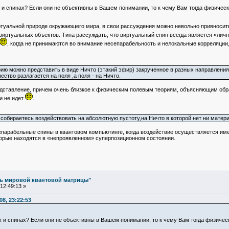
 и спинах? Если они не объективны в Вашем понимании, то к чему Вам тогда физичес
ртуальной природе окружающего мира, в свои рассуждения можно невольно привносит
виртуальных объектов. Типа рассуждать, что виртуальный спин всегда является «лич
, когда не принимаются во внимание несепарабельность и нелокальные корреляции,
ию можно представить в виде Ничто (этакий эфир) закрученное в разных направлениях
тво разлагается на поля ,а поля - на Ничто.
дставление, причем очень близкое к физическим полевым теориям, объясняющим обр
и не идет
.
собираетесь воздействовать на абсолютную пустоту,на Ничто в которой нет ни матери
есепарабельные спины в квантовом компьютинге, когда воздействие осуществляется и
оторые находятся в «непроявленном» суперпозиционном состоянии.
ль мировой квантовой матрицы"
12:49:13 »
8, 23:22:53
х и спинах? Если они не объективны в Вашем понимании, то к чему Вам тогда физиче