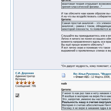
Цитата:
квантовая теория открывает возможнос
зрения классической физики..."
И так обясните нам каким образом вы 
А на что вы воздействовать собираете
Цитата:
Самая простая аналогия – это элемен
аналогия – рамка с током, обладающа
некоторой плоскости, то появляется 
Слушайте вы прикидываетесь или и вп
Лично я ничего не понял из вашего обя
момента направленного вдоль оси вра
Вы ешё проше можете обяснить?
Я вот лично знаю и понимаю что такое
выражений о проявленных спинах в ви
"Он дарует мудрость, кому пожелает; 
С.И. Доронин
Re: Илья Рухленко, "Моде
Администратор
«
Ответ #21 :
12 Марта 2008, 
Ветеран
naib
Сообщений: 795
Цитата:
У меня то как раз таки и нету никаки
Я вообше в материю на верю.Ни в как
Это ,напротив ,иммено вы настаивате
Реальность нашу я считаю виртуал
Материю я считаю абосолютным Ничто
Посему я не верю в никакиие ядра в в