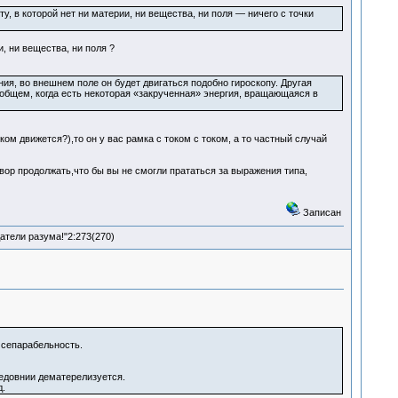
, в которой нет ни материи, ни вещества, ни поля — ничего с точки
, ни вещества, ни поля ?
я, во внешнем поле он будет двигаться подобно гироскопу. Другая
общем, когда есть некоторая «закрученная» энергия, вращающаяся в
ом движется?),то он у вас рамка с током с током, а то частный случай
овор продолжать,что бы вы не смогли прататься за выражения типа,
Записан
атели разума!"2:273(270)
 сепарабельность.
едовнии дематерелизуется.
д.