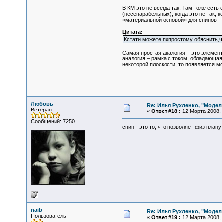
В КМ это не всегда так. Там тоже ест
(несепарабельных), когда это не так,
«материальной основой» для спинов –
Цитата:
Кстати можете попростому обяснить,чт
Самая простая аналогия – это элемент
аналогия – рамка с током, обладающа
некоторой плоскости, то появляется м
Любовь
Re: Илья Рухленко, "Моде
Ветеран
«
Ответ #18 :
12 Марта 2008, 
Сообщений: 7250
спин - это то, что позволяет физ план
naib
Re: Илья Рухленко, "Моде
Пользователь
«
Ответ #19 :
12 Марта 2008, 