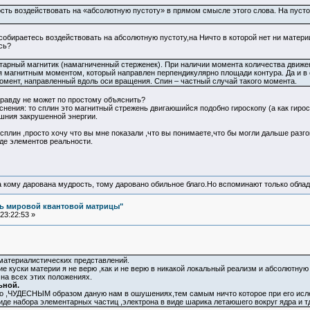
ть воздействовать на «абсолютную пустоту» в прямом смысле этого слова. На пустоту
собираетесь воздействовать на абсолютную пустоту,на Ничто в которой нет ни материи
сь?
тарный магнитик (намагниченный стерженек). При наличии момента количества движени
я магнитным моментом, который направлен перпендикулярно площади контура. Да и в 
момент, направленный вдоль оси вращения. Спин – частный случай такого момента.
равду не может по простому объяснить?
снения: то сплин это магнитный стрежень двигаюшийся подобно гироскопу (а как гироск
шния закрушенной энергии.
 сплин ,просто хочу что вы мне показали ,что вы понимаете,что бы могли дальше разг
де элементов реальности.
а кому дарована мудрость, тому даровано обильное благо.Но вспоминают только облад
ль мировой квантовой матрицы"
23:22:53 »
х материалистических представлений.
ие куски материи я не верю ,как и не верю в никакой локальный реализм и абсолютную
 на всех этих положениях.
ьной.
 ,ЧУДЕСНЫМ образом даную нам в ошушениях,тем самым ничто которое при его исл
иде набора элементарных частиц ,электрона в виде шарика летаюшего вокруг ядра и т