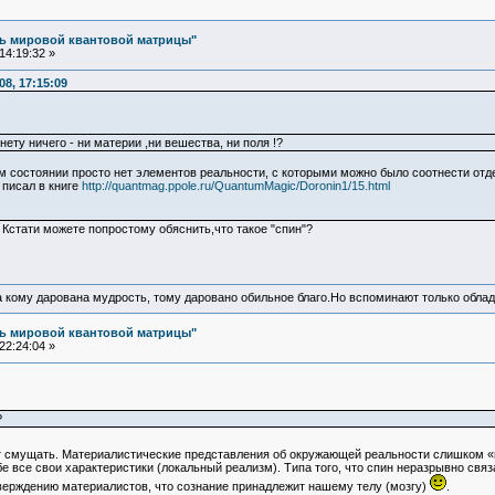
ль мировой квантовой матрицы"
14:19:32 »
8, 17:15:09
ету ничего - ни материи ,ни вешества, ни поля !?
ом состоянии просто нет элементов реальности, с которыми можно было соотнести от
писал в книге
http://quantmag.ppole.ru/QuantumMagic/Doronin1/15.html
 Кстати можете попростому обяснить,что такое "спин"?
а кому дарована мудрость, тому даровано обильное благо.Но вспоминают только облад
ль мировой квантовой матрицы"
22:24:04 »
?
ет смущать. Материалистические представления об окружающей реальности слишком
бе все свои характеристики (локальный реализм). Типа того, что спин неразрывно связ
верждению материалистов, что сознание принадлежит нашему телу (мозгу)
.