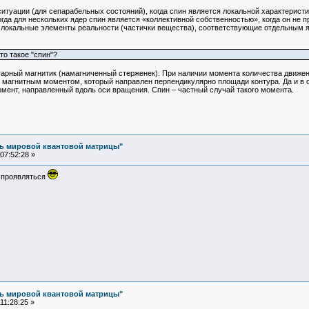
ь ситуации (для сепарабельных состояний), когда спин является локальной характерист
 когда для нескольких ядер спин является «коллективной собственностью», когда он не
 локальные элементы реальности (частички вещества), соответствующие отдельным я
о такое "спин"?
арный магнитик (намагниченный стерженек). При наличии момента количества движени
я магнитным моментом, который направлен перпендикулярно площади контура. Да и в 
омент, направленный вдоль оси вращения. Спин – частный случай такого момента.
ль мировой квантовой матрицы"
07:52:28 »
у проявляться
ль мировой квантовой матрицы"
11:28:25 »