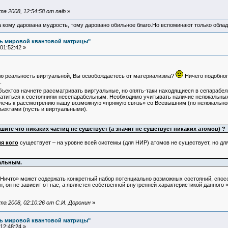
а 2008, 12:54:58 от naib
»
а кому дарована мудрость, тому даровано обильное благо.Но вспоминают только облад
ль мировой квантовой матрицы"
01:52:42 »
ю реальность виртуальной, Вы освобождаетесь от материализма?
Ничего подобног
.
бъектов начнете рассматривать виртуальные, но опять-таки находящиеся в сепарабел
атиться к состояниям несепарабельным. Необходимо учитывать наличие нелокальных
лечь к рассмотрению нашу возможную «прямую связь» со Всевышним (по нелокальном
ектами (пусть и виртуальными).
ишите что никаких частиц не сушетвует (а значит не сушетвует никаких атомов) ?
я кого
существует – на уровне всей системы (для НИР) атомов не существует, но дл
альным.
«Ничто» может содержать конкретный набор потенциально возможных состояний, спосо
, он не зависит от нас, а является собственной внутренней характеристикой данного 
а 2008, 02:10:26 от С.И. Доронин
»
ль мировой квантовой матрицы"
12:48:24 »