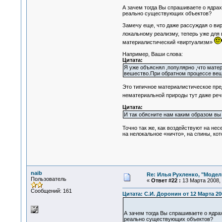
А зачем тогда Вы спрашиваете о ядрах
реально существующих объектов?
Замечу еще, что даже рассуждая о ви
локальному реализму, теперь уже для 
материалистический «виртуализм»
Например, Ваши слова:
Цитата:
Я уже объяснял ,популярно ,что матер
вешество.При обратном процессе вешес
Это типичное материалистическое пре
нематериальной природы тут даже реч
Цитата:
И так обясните нам каким образом вы 
Точно так же, как воздействуют на н
на нелокальное «ничто», на спины, к
naib
Re: Илья Рухленко, "Моде
Пользователь
«
Ответ #22 :
13 Марта 2008, 
Сообщений: 161
Цитата: С.И. Доронин от 12 Марта 200
А зачем тогда Вы спрашиваете о ядра
реально существующих объектов?