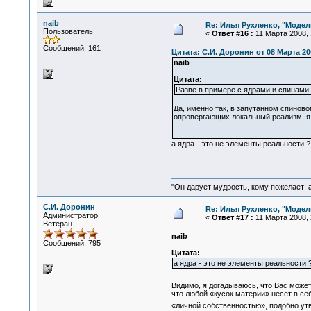
naib
Re: Илья Рухленко, "Моде
Пользователь
«
Ответ #16 :
11 Марта 2008, 
Сообщений: 161
Цитата: С.И. Доронин от 08 Марта 200
naib
Цитата:
Разве в примере с ядрами и спинами н
Да, именно так, в запутанном спинов
опровергающих локальный реализм, я 
а ядра - это не элементы реальности ?
"Он дарует мудрость, кому пожелает; 
С.И. Доронин
Re: Илья Рухленко, "Моде
Администратор
«
Ответ #17 :
11 Марта 2008, 
Ветеран
naib
Сообщений: 795
Цитата:
а ядра - это не элементы реальности 
Видимо, я догадываюсь, что Вас мож
что любой «кусок материи» несет в се
«личной собственностью», подобно ут