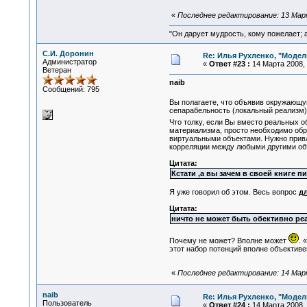
«
Последнее редактирование: 13 Март
"Он дарует мудрость, кому пожелает; 
С.И. Доронин
Re: Илья Рухленко, "Моде
Администратор
«
Ответ #23 :
14 Марта 2008, 
Ветеран
naib
Сообщений: 795
Вы полагаете, что объявив окружающу
сепарабельность (локальный реализм)
Что толку, если Вы вместо реальных о
материализма, просто необходимо обр
виртуальными объектами. Нужно прив
корреляции между любыми другими объ
Цитата:
Кстати ,а вы зачем в своей книге п
Я уже говорил об этом. Весь вопрос
дл
Цитата:
ничто не может быть обективно ре
Почему не может? Вполне может
. 
этот набор потенций вполне объективен
«
Последнее редактирование: 14 Март
naib
Re: Илья Рухленко, "Моде
Пользователь
«
Ответ #24 :
14 Марта 2008, 