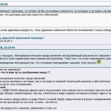
:02:28
твенные" проекции, то готовы ли Вы осознавать мерности, из которых в лучшем случае
, что разговор шёл про простоту обяснения.
а кому дарована мудрость, тому даровано обильное благо.Но вспоминают только облад
ль мировой квантовой матрицы"
12:11:24 »
8, 22:24:04
ет смущать. Материалистические представления об окружающей реальности слишком
бе все свои характеристики (локальный реализм). Типа того, что спин неразрывно свя
тверждению материалистов, что сознание принадлежит нашему телу (мозгу)
.
овы на здоровую!
что я вам тут в сообшенияx пишу !?
 материалистических представлений.
е куски материи я не верю ,как и не верю в никакой локальный реализм и абсолютную
на всех этих положениях.
ьной.
 ,ЧУДЕСНЫМ образом даную нам в ошушениях,тем самым ничто которое при его исле
иде набора элементарных частиц ,электрона в виде шарика летаюшего вокруг ядра и тд
ию можно представить в виде Ничто (этакий эфир) закрученное в разных направлениях
тво разлагается на поля ,а поля - на Ничто.
 бы вернутся к вашему заявлению о том,что