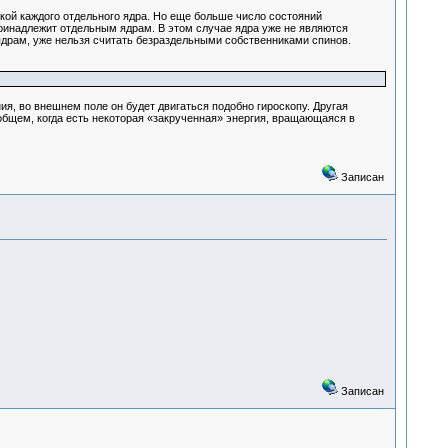
икой каждого отдельного ядра. Но еще больше число состояний
 принадлежит отдельным ядрам. В этом случае ядра уже не являются
драм, уже нельзя считать безраздельными собственниками спинов.
я, во внешнем поле он будет двигаться подобно гироскопу. Другая
общем, когда есть некоторая «закрученная» энергия, вращающаяся в
Записан
Записан