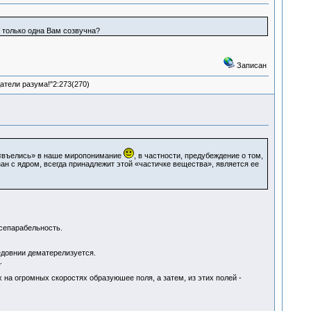
 только одна Вам созвучна?
Записан
атели разума!"2:273(270)
 «въелись» в наше миропонимание
, в частности, предубеждение о том,
зан с ядром, всегда принадлежит этой «частичке вещества», является ее
 сепарабельность.
довнии дематерелизуется.
.
 на огромных скоростях образуюшее поля, а затем, из этих полей -