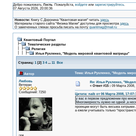
Добро пожаловать,
Гость
. Пожалуйста,
войдите
или
зарегистрируйтесь
.
07 Августа 2026, 20:00:36
Новости:
Книгу С.Доронина "Квантовая магия" читать
здесь
Материалы старого сайта "Физика Магии" доступны для просмотра
здесь
О замеченных глюках просьба писать на почту
quantmag@mail.ru
Квантовый Портал
Тематические разделы
Религия
Илья Рухленко, "Модель мировой квантовой матрицы"
Страниц:
1
[
2
]
3
4
...
11
Все
Тема: Илья Рухленко, "Модель миро
Автор
Любовь
Re: Илья Рухленко, "Моде
Ветеран
«
Ответ #15 :
09 Марта 2008, 
Сообщений: 7250
Цитата: naib от 06 Марта 2008, 17:07:
у вас в первом предложении про множе
Многомерность нужно не одной ,а неск
проекции могут быть весьма хитрыми..
а ежели учитывать только "пространст