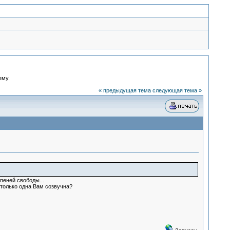
ему.
« предыдущая тема
следующая тема »
пеней свободы...
 только одна Вам созвучна?