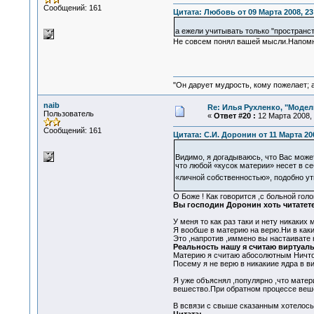
Сообщений: 161
Цитата: Любовь от 09 Марта 2008, 23
а ежели учитывать только "пространс
Не совсем понял вашей мысли.Напомню
"Он дарует мудрость, кому пожелает; 
naib
Re: Илья Рухленко, "Моде
Пользователь
«
Ответ #20 :
12 Марта 2008, 
Сообщений: 161
Цитата: С.И. Доронин от 11 Марта 200
Видимо, я догадываюсь, что Вас мож
что любой «кусок материи» несет в се
«личной собственностью», подобно у
О Боже ! Как говорится ,с больной гол
Вы господин Доронин хоть читатете 
У меня то как раз таки и нету никаких
Я вообше в материю на верю.Ни в каки
Это ,напротив ,иммено вы настаивате 
Реальность нашу я считаю виртуал
Материю я считаю абосолютным Ничто
Посему я не верю в никакиие ядра в в
Я уже объяснял ,популярно ,что матер
вешество.При обратном процессе вешес
В всвязи с свыше сказанным хотелось