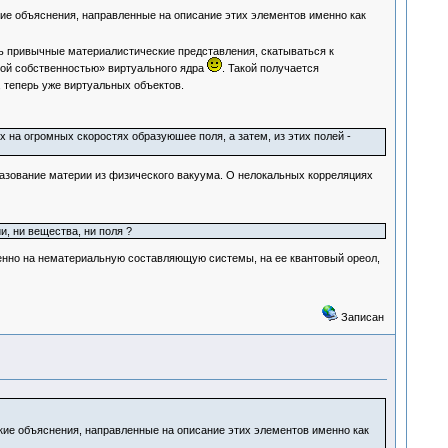
кие объяснения, направленные на описание этих элементов именно как
ь привычные материалистические представления, скатываться к
ной собственностью» виртуального ядра
. Такой получается
 теперь уже виртуальных объектов.
 на огромных скоростях образуюшее поля, а затем, из этих полей -
азование материи из физического вакуума. О нелокальных корреляциях
и, ни вещества, ни поля ?
менно на нематериальную составляющую системы, на ее квантовый ореол,
Записан
ские объяснения, направленные на описание этих элементов именно как