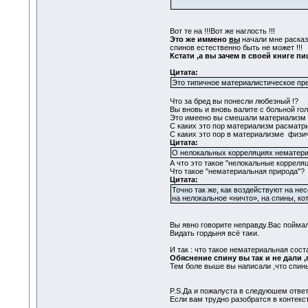
Вот те на !!!Вот же наглость !!!
Это же иммено
вы
начали мне расказы
спинов естественно быть не может !!!
Кстати ,а вы зачем в своей книге пи
Цитата:
Это типичное материалистическое пр
Что за бред вы понесли любезный !?
Вы вновь и вновь валите с больной го
Это имеено вы смешали материализм 
С каких это пор материализм расматри
С каких это пор в материализме физич
Цитата:
О нелокальных корреляциях нематериа
А что это такое "нелокальные корреля
Что такое "нематериальная природа"?
Цитата:
Точно так же, как воздействуют на н
на нелокальное «ничто», на спины, к
Вы явно говорите неправду.Вас поймал
Видать гордыня всё таки.
И так : что такое нематериальная сос
Обяснение спину вы так и не дали 
Тем боле выше вы написали ,что спины
P.S.Да и пожалyста в следуюшем ответ
Если вам трудно разобратся в контекс