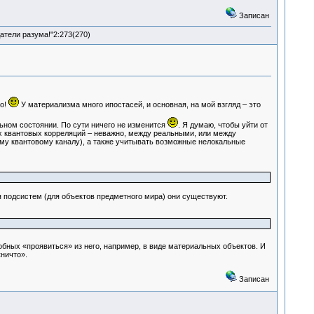
Записан
атели разума!"2:273(270)
о!
У материализма много ипостасей, и основная, на мой взгляд – это
ьном состоянии. По сути ничего не изменится
. Я думаю, чтобы уйти от
 квантовых корреляций – неважно, между реальными, или между
у квантовому каналу), а также учитывать возможные нелокальные
я подсистем (для объектов предметного мира) они существуют.
бных «проявиться» из него, например, в виде материальных объектов. И
«ничто».
Записан