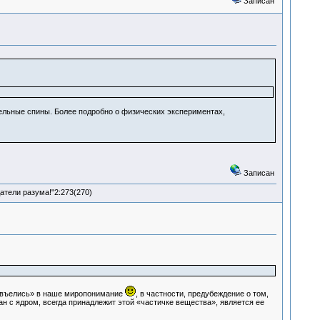
Записан
дельные спины. Более подробно о физических экспериментах,
Записан
атели разума!"2:273(270)
 «въелись» в наше миропонимание
, в частности, предубеждение о том,
ан с ядром, всегда принадлежит этой «частичке вещества», является ее