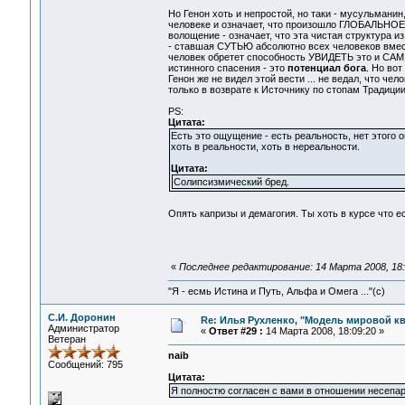
Но Генон хоть и непростой, но таки - мусульманин
человеке и означает, что произошло ГЛОБАЛЬНО
волощение - означает, что эта чистая структура 
- ставшая СУТЬЮ абсолютно всех человеков вмес
человек обретет способность УВИДЕТЬ это и С
истинного спасения - это
потенциал бога
. Но во
Генон же не видел этой вести ... не ведал, что ч
только в возврате к Источнику по стопам Традиции 
PS:
Цитата:
Есть это ощущение - есть реальность, нет этого
хоть в реальности, хоть в нереальности.
Цитата:
Солипсизмический бред.
Опять капризы и демагогия. Ты хоть в курсе что е
«
Последнее редактирование: 14 Марта 2008, 18:
"Я - есмь Истина и Путь, Альфа и Омега ..."(с)
С.И. Доронин
Re: Илья Рухленко, "Модель мировой к
Администратор
«
Ответ #29 :
14 Марта 2008, 18:09:20 »
Ветеран
naib
Сообщений: 795
Цитата:
Я полностю согласен с вами в отношении несепар