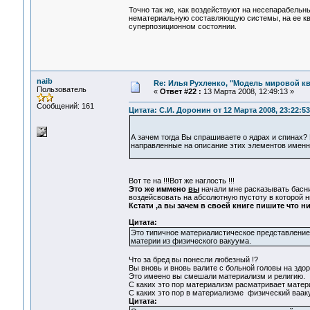
Точно так же, как воздействуют на несепарабельн
нематериальную составляющую системы, на ее ква
суперпозиционном состоянии.
naib
Re: Илья Рухленко, "Модель мировой к
Пользователь
«
Ответ #22 :
13 Марта 2008, 12:49:13 »
Сообщений: 161
Цитата: С.И. Доронин от 12 Марта 2008, 23:22:53
А зачем тогда Вы спрашиваете о ядрах и спинах?
направленные на описание этих элементов именн
Вот те на !!!Вот же наглость !!!
Это же иммено
вы
начали мне расказывать басни 
воздейсвовать на абсолютную пустоту в которой ни
Кстати ,а вы зачем в своей книге пишите что н
Цитата:
Это типичное материалистическое представление
материи из физического вакуума.
Что за бред вы понесли любезный !?
Вы вновь и вновь валите с больной головы на здо
Это имеено вы смешали материализм и религию.
С каких это пор материализм расматривает матер
С каких это пор в материализме физический вааку
Цитата: