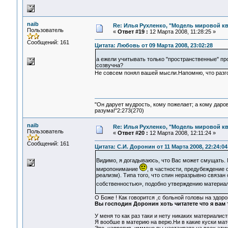
naib
Re: Илья Рухленко, "Модель мировой к
Пользователь
«
Ответ #19 :
12 Марта 2008, 11:28:25 »
Сообщений: 161
Цитата: Любовь от 09 Марта 2008, 23:02:28
а ежели учитывать только "пространственные" про
созвучна?
Не совсем понял вашей мысли.Напомню, что разго
"Он дарует мудрость, кому пожелает; а кому даро
разума!"2:273(270)
naib
Re: Илья Рухленко, "Модель мировой к
Пользователь
«
Ответ #20 :
12 Марта 2008, 12:11:24 »
Сообщений: 161
Цитата: С.И. Доронин от 11 Марта 2008, 22:24:04
Видимо, я догадываюсь, что Вас может смущать.
миропонимание
, в частности, предубеждение 
реализм). Типа того, что спин неразрывно связан
собственностью», подобно утверждению материал
О Боже ! Как говорится ,с больной головы на здор
Вы господин Доронин хоть читатете что я вам 
У меня то как раз таки и нету никаких материалис
Я вообше в материю на верю.Ни в какие куски мат