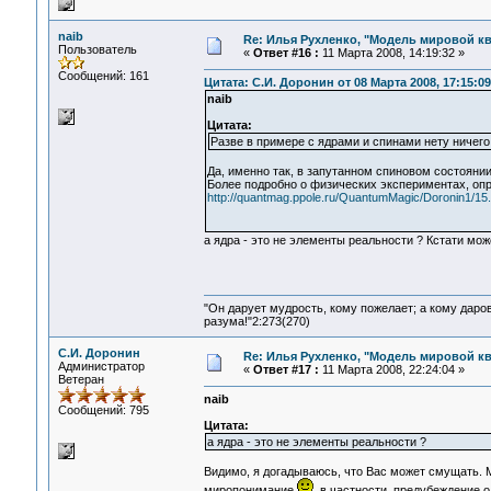
naib
Re: Илья Рухленко, "Модель мировой к
Пользователь
«
Ответ #16 :
11 Марта 2008, 14:19:32 »
Сообщений: 161
Цитата: С.И. Доронин от 08 Марта 2008, 17:15:09
naib
Цитата:
Разве в примере с ядрами и спинами нету ничего 
Да, именно так, в запутанном спиновом состояни
Более подробно о физических экспериментах, опр
http://quantmag.ppole.ru/QuantumMagic/Doronin1/15.
а ядра - это не элементы реальности ? Кстати мож
"Он дарует мудрость, кому пожелает; а кому даро
разума!"2:273(270)
С.И. Доронин
Re: Илья Рухленко, "Модель мировой к
Администратор
«
Ответ #17 :
11 Марта 2008, 22:24:04 »
Ветеран
naib
Сообщений: 795
Цитата:
а ядра - это не элементы реальности ?
Видимо, я догадываюсь, что Вас может смущать.
миропонимание
, в частности, предубеждение 