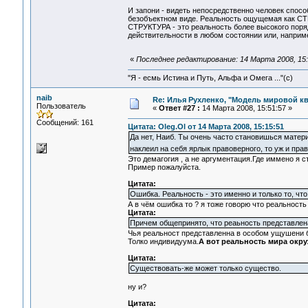
И запони - видеть непосредственно человек спос
безобъектном виде. Реальность ощущемая как СТР
СТРУКТУРА - это реальность более высокого поря
действительности в любом состоянии или, наприме
«
Последнее редактирование: 14 Марта 2008, 15:
"Я - есмь Истина и Путь, Альфа и Омега ..."(с)
naib
Re: Илья Рухленко, "Модель мировой к
Пользователь
«
Ответ #27 :
14 Марта 2008, 15:51:57 »
Сообщений: 161
Цитата: Oleg.Ol от 14 Марта 2008, 15:15:51
Да нет, Наиб. Ты очень часто становишься матер
наклеил на себя ярлык правоверного, то уж и прав
Это демагогия , а не аргументация.Где иммено я 
Пример пожалуйста.
Цитата:
Ошибка. Реальность - это именно и только то, что
А в чём ошибка то ? я тоже говорю что реальность
Цитата:
Причем общепринято, что реаьность предста
Чья реальност представленна в особом ущушени 
Толко индивидуума.
А вот реальность мира ок
Цитата:
Существовать-же может только существо.
ну и?
Цитата: