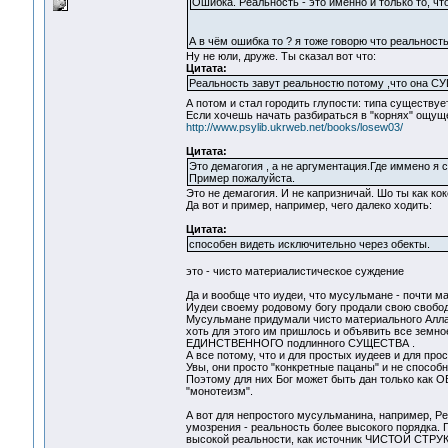
Ошибка. Реальность - это именно и только то, чт
А в чём ошибка то ? я тоже говорю что реальность
Ну не юли, друже. Ты сказал вот что:
Цитата:
Реальность завут реальностю потому ,что она 
А потом и стал городить глупости: типа существуе
Если хочешь начать разбираться в "корнях" ощущ
http://www.psylib.ukrweb.net/books/losew03/
Цитата:
Это демагогия , а не аргументация.Где иммено я
Пример пожалуйста.
Это не демагогия. И не капризничай. Шо ты как кок
Да вот и пример, например, чего далеко ходить:
Цитата:
способен видеть исключительно через обекты.
это - чисто материалистическое суждение
Да и вообще что иудеи, что мусульмане - почти м
Иудеи своему родовому богу продали свою свобод
Мусульмане придумали чисто материального Алл
хоть для этого им пришлось и объявить все земно
ЕДИНСТВЕННОГО подлинного СУЩЕСТВА .
А все потому, что и для простых иудеев и для про
Увы, они просто "конкретные пацаны" и не способ
Поэтому для них Бог может быть дан только как 
"монотеизм".
А вот для непростого мусульманина, например, Рен
умозрения - реальность более высокого порядка. 
высокой реальности, как источник ЧИСТОЙ СТР