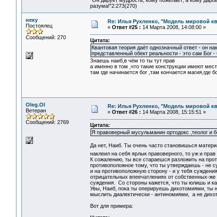
"Он дарует мудрость, кому пожелает; а кому даро
разума!"2:273(270)
неку
Re: Илья Рухленко, "Модель мировой к
Постоялец
«
Ответ #25 :
14 Марта 2008, 14:08:00 »
Сообщений: 270
Цитата:
Квантовая теория даёт однозначный ответ - он на
представленный обект реальности - это сам Б
Знаешь наиб,в чём то ты тут прав
а именно в том ,что такие конструкции имеют мес
там где начинается бог ,там кончается магия,где 
Oleg.Ol
Re: Илья Рухленко, "Модель мировой к
Ветеран
«
Ответ #26 :
14 Марта 2008, 15:15:51 »
Сообщений: 2769
Цитата:
Я правоверный мусульманин ортодокс ,теолог и б
Да нет, Наиб. Ты очень часто становишься матери
наклеил на себя ярлык правоверного, то уж и прав
К сожалению, ты все стараешся разложить на про
противоположное тому, что ты утверждаешь - не с
и на противоположную сторону - и у тебя суждения
отрицательных впеечатлениях от собственных-же
суждения. Со стороны кажется, что ты юлишь и ка
Увы, Наиб, пока ты оперируешь дихотомиями, ты н
мыслить диалектически - антиномиями, а не дихо
Вот для примера: