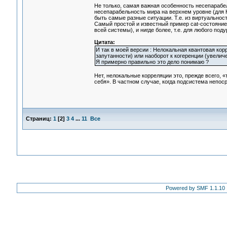
Не только, самая важная особенность несепарабе
несепарабельность мира на верхнем уровне (для Н
быть самые разные ситуации. Т.е. из виртуальнос
Самый простой и известный пример cat-состояние 
всей системы), и нигде более, т.е. для любого по
Цитата:
И так в моей версии : Нелокальная квантовая ко
запутанности) или наоборот к когеренции (увели
Я примерно правильно это дело понимаю ?
Нет, нелокальные корреляции это, прежде всего, 
себя». В частном случае, когда подсистема непо
Страниц:
1
[
2
]
3
4
...
11
Все
Powered by SMF 1.1.10