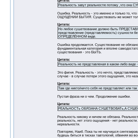
Цитата:
Реальность завут реальностю потому ,что она 
Ошибка. Реальность - это именно и только то, ч
ОЩУЩЕНИИ БЫТИЯ. Существовать-же может тольк
Цитата:
Но любое сушетвование должно быть ПРЕДСТАВ
предствавление (представляемость) сушности без
ОПРЕДЕЛЁННОМ виде.
Ошибка продолжается. Существование не обязано 
фундаментальная категория и вполне самодостаточ
существования - это БЫТЬ.
Цитата:
Реальность не представленая в каком-либо виде -
Это фигня. Реальность - это нечто, представляем
случае - в случае потери этого ощущения, это наз
Цитата:
Там где никто/ничто себя не представляет или так
Пустая фраза ни о чем. Продолжение ошибки.
Цитата:
РЕАЛьНОСТь ОБЯЗАНА СУШЕТВОВАТь,А СУШЕ
Реальность никому и ничем не обязана. Реальн
реальность, нет этого ощущения - нет реальности
нереальности.
Повторяю, Наиб. Пока ты не научишся синтезиро
будешь биться в тисках тавтологий, обвиняя во в