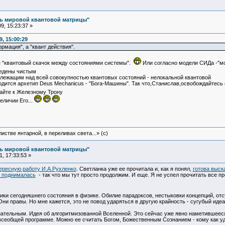
ль мировой квантовой матрицы"
9, 15:23:37 »
, 15:00:29
рмация", а "квант действия".
я "квантовый скачок между состояниями системы".
Или согласно модели СИДа -"м
едены чистым
лежащим над всей совокупностью квантовых состояний - нелокальной квантовой
дится архетип Deus Mechanicus - "Бога-Машины". Так что,Станислав,освобождайтесь 
айте к Железному Трону
личии Его...
истве янтарной, в переливах света...» (c)
ль мировой квантовой матрицы"
, 17:33:53 »
ересную работу И.А.Рухленко
. Светланка уже ее прочитала и, как я понял,
готова выск
 поднималась
- так что мы тут просто продолжим. И еще. Я не успел прочитать все п
ики сегодняшнего состояния в физике. Обилие парадоксов, нестыковки концепций, отс
ни правы. Но мне кажется, это не повод ударяться в другую крайность - сугубый идеа
ательным. Идея об алгоритмизованной Вселенной. Это сейчас уже явно наметившееся 
всеобщей программе. Можно ее считать Богом, Божественным Сознанием - кому как у