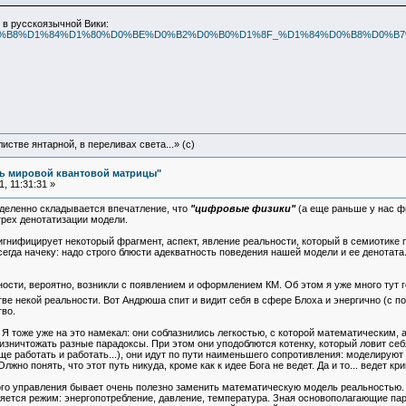
 в русскоязычной Вики:
%D0%A6%D0%B8%D1%84%D1%80%D0%BE%D0%B2%D0%B0%D1%8F_%D1%84%D0%B8%D0
истве янтарной, в переливах света...» (c)
ль мировой квантовой матрицы"
, 11:31:31 »
ределенно складывается впечатление, что
"цифровые физики"
(а еще раньше у нас ф
грех денотатизации модели.
игнифицирует некоторый фрагмент, аспект, явление реальности, который в семиотике 
гда начеку: надо строго блюсти адекватность поведения нашей модели и ее денотата. 
сти, вероятно, возникли с появлением и оформлением КМ. Об этом я уже много тут г
ве некой реальности. Вот Андрюша спит и видит себя в сфере Блоха и энергично (с 
тво.
 тоже уже на это намекал: они соблазнились легкостью, с которой математическим,
изничтожать разные парадоксы. При этом они уподоблются котенку, который ловит себя
 еще работать и работать...), они идут по пути наименьшего сопротивления: моделирую
жно понять, что этот путь никуда, кроме как к идее Бога не ведет. Да и то... ведет к
го управления бывает очень полезно заменить математическую модель реальностью.
яется режим: энергопотребление, давление, температура. Зная основополагающие па