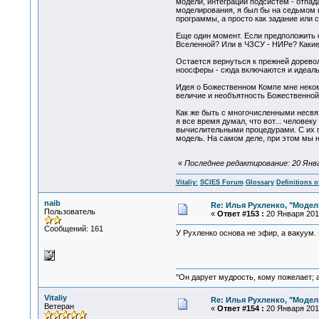
модели, интеграции подсистем - отпад
моделирования, я был бы на седьмом н
программы, а просто как задание или 
Еще один момент. Если предположить 
Вселенной? Или в ЧЗСУ - НИРе? Какие 
Остается вернуться к прежней дорево
ноосферы - сюда включаются и идеаль
Идея о Божественном Компе мне неком
величие и необъятность Божественной
Как же быть с многочисленными несвяз
я все время думал, что вот... человек
вычислительными процедурами. С их 
модель. На самом деле, при этом мы 
«
Последнее редактирование: 20 Января
Vitaliy:
SCIES Forum
Glossary
Definitions o
naib
Re: Илья Рухленко, "Моде
Пользователь
«
Ответ #153 :
20 Января 2011
Сообщений: 161
У Рухленко основа не эфир, а вакуум.
"Он дарует мудрость, кому пожелает; 
Vitaliy
Re: Илья Рухленко, "Моде
Ветеран
«
Ответ #154 :
20 Января 2011