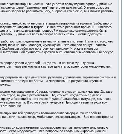
иная с элементарных частиц - это участки возбуждения эфира. Движение
на самом деле, "движенья нет", ничего не двигается). У меня сразу же
можно запросто расшибить ногу, а, бросив его в окно, мы можем разбить
ссмысленной, если ее считать задействованной из единого Глобального
адания от камушка в туфле... И все это в реальном времени... Никакого
 идет этот вычислительный процесс? А насколько сложна должна быть
алях... Движения всех молекул во всех газах... Легче сдохнуть...
о работают распределенные вычислительные системы. Начать с того, что
лядываю на Task Manager, и убеждаюсь, что они все пашут... заняты
и Скайповцы работают по этому же принципу. Что же в мировом
дой материальной сущностью должен быть связан вычислительный ресурс,
орва узлов и деталей... И где-то... я не знаю где... должна
етры... уровень масла в картере двигателя, траектории механических
одпрограммки - для двигателя, рулевого управления, тормозной системы и
 компонент создан не Богом... а человеком - в результате научных
ряво...
аждого материального объекта, начиная с элементарных частиц. Дальше
етров, выдача результатов... Те, кто хоть когда-то имел дело с
 сразу и без ошибок: возникают "чудеса" аварийные ситуации, комплекс
у вашего компа. В то же время, чудеса в Природе - вещь из ряда вон.
ЕН объяснение.
вляющих частей приводит к возникновению эмерджентных свойств
 ни взяли - компьютер, мобильник, электростанцию... Все они построены
 занимаемся компьютерным моделированием: мы получаем аналоговую
казать, себя моделирует... Все вопросы по созданию информационной