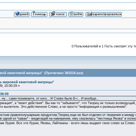
0 Пользователей и 1 Гость смотрят эту т
вой квантовой матрицы" (Прочитано 381518 раз)
ль мировой квантовой матрицы"
9, 15:00:29 »
:36:59
ну... сами понимаете, от кого... И Слово было Б-г... И вообще...
рмация", а "квант действия". Вы как-то "забываете", что Творец не только всеведущи
гого вылетело. Это действенное Слово, а не просто "информация к размышлению".
чистым правополушарным продуктом,Творец еще не был отделен от творения и между 
в одной из "каван" - медитаций на намерение, ему свалилась "лестница Якова" в пол
 там Лурия. Все эти Лурии, Яковы, Лайтманы - всего лишь выдают свое слово за Слово.