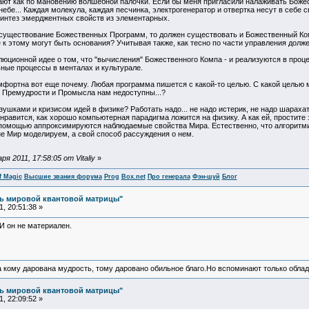
ают как по мановению волшебной палочки. Если бы меня пригласили налаживать Божес
ебе... Каждая молекула, каждая песчинка, электрогенератор и отвертка несут в себе
синтез эмерджентных свойств из элементарных.
существование Божественных Программ, то должен существовать и Божественный Компь
к этому могут быть основания? Учитывая также, как тесно по части управления долж
люционной идее о том, что "вычисления" Божественного Компа - и реализуются в про
ные процессы в менталах и культурале.
фортна вот еще почему. Любая программа пишется с какой-то целью. С какой целью 
 Премудрости и Промысла нам недоступны...?
ушками и кризисом идей в физике? Работать надо... не надо истерик, не надо шараха
у нравится, как хорошо компьютерная парадигма ложится на физику. А как ей, простит
помощью аппроксимируются наблюдаемые свойства Мира. Естественно, что алгоритми
не Мир моделируем, а свой способ рассуждения о нем.
 2011, 17:58:05 от Vitaliy
»
f Magic
Высшие звания форума
Prog
Box.net
Про генерала
Фэн-шуй
Блог
ль мировой квантовой матрицы"
, 20:51:38 »
 И он не материален.
а кому дарована мудрость, тому даровано обильное благо.Но вспоминают только облад
ль мировой квантовой матрицы"
, 22:09:52 »