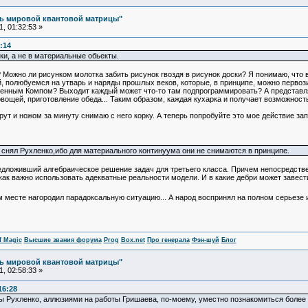
ль мировой квантовой матрицы"
, 01:32:53 »
:14
и, а не в материальные обьекты.
 Можно ли рисунком молотка забить рисунок гвоздя в рисунок доски? Я понимаю, что 
 полюбуемся на утварь и наряды прошлых веков, которые, в принципе, можно первозить
енным Компом? Выходит каждый может что-то там подпрограммировать? А представляе
 овощей, приготовление обеда... Таким образом, каждая кухарка и получает возможность 
рут и ножом за минуту снимаю с него корку. А теперь попробуйте это мое действие за
снял Рухленко,ибо для материального континуума они не снимаются в принципе.
едложивший алгебраическое решение задач для третьего класса. Причем непосредстве
как важно использовать адекватные реальности модели. И в какие дебри может завест
 месте нагородил парадоксальную ситуацию... А народ воспринял на полном серьезе и в
f Magic
Высшие звания форума
Prog
Box.net
Про генерала
Фэн-шуй
Блог
ль мировой квантовой матрицы"
, 02:58:33 »
16:28
 Рухленко, аллюзиями на работы Гришаева, по-моему, уместно познакомиться более вни