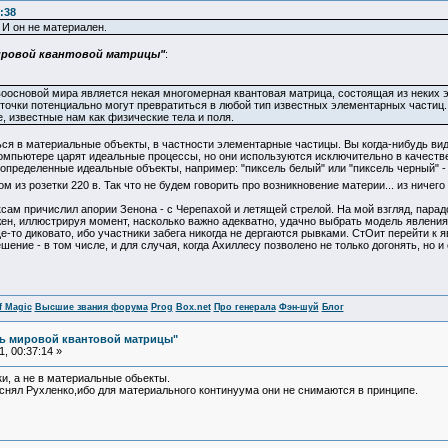
:38
 И он не материален.
ировой квантовой матрицы"
:
воосновой мира является некая многомерная квантовая матрица, состоящая из неких э
 точки потенциально могут превратиться в любой тип известных элементарных частиц
, известные нам как физические тела и поля.
ься в материальные объекты, в частности элементарные частицы. Вы когда-нибудь ви
омпьютере царят идеальные процессы, но они используются исключительно в качестве
определенные идеальные объекты, например: "пиксель белый" или "пиксель черный" 
 из розетки 220 в. Так что не будем говорить про возникновение материи... из ничего
сам причислил апории Зенона - с Черепахой и летящей стрелой. На мой взгляд, парад
ен, иллюстрируя момент, насколько важно адекватно, удачно выбрать модель явления
-то диковато, ибо участники забега никогда не дергаются рывками. СтОит перейти к
шение - в том числе, и для случая, когда Ахиллесу позволено не только догонять, но и
f Magic
Высшие звания форума
Prog
Box.net
Про генерала
Фэн-шуй
Блог
ль мировой квантовой матрицы"
, 00:37:14 »
и, а не в материальные обьекты.
снял Рухленко,ибо для материального континуума они не снимаются в принципе.