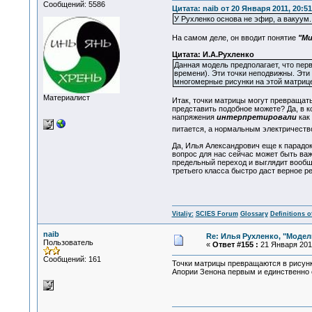
Сообщений: 5586
Цитата: naib от 20 Января 2011, 20:51
У Рухленко основа не эфир, а вакуум.
На самом деле, он вводит понятие
"М
Цитата: И.А.Рухленко
Данная модель предполагает, что пер
времени). Эти точки неподвижны. Эти
многомерные рисунки на этой матрице
Материалист
Итак, точки матрицы могут превращат
представить подобное можете? Да, в к
напряжения
интерпретировали
как 
питается, а нормальным электричеством
Да, Илья Александрович еще к парадок
вопрос для нас сейчас может быть важ
предельный переход и выглядит вообще
третьего класса быстро даст верное ре
Vitaliy:
SCIES Forum
Glossary
Definitions o
naib
Re: Илья Рухленко, "Моде
Пользователь
«
Ответ #155 :
21 Января 2011
Сообщений: 161
Точки матрицы превращаются в рисунк
Апории Зенона первым и единственно 