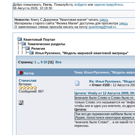
Добро пожаловать,
Гость
. Пожалуйста,
войдите
или
зарегистрируйтесь
.
06 Августа 2026, 10:18:30
Новости:
Книгу С.Доронина "Квантовая магия" читать
здесь
Материалы старого сайта "Физика Магии" доступны для просмотра
здесь
О замеченных глюках просьба писать на почту
quantmag@mail.ru
Квантовый Портал
Тематические разделы
Религия
Илья Рухленко, "Модель мировой квантовой матрицы"
Страниц:
1
...
9
10
[
11
]
Все
Тема: Илья Рухленко, "Модель миро
Автор
Станислав
Re: Илья Рухленко, "Моде
Ветеран
«
Ответ #150 :
12 Августа 200
Сообщений: 867
Цитата: Vitaliy от 12 Августа 2009, 09
вначале было Слово и Слово было от... 
только Слово это называется не "инфо
чтобы оно в одно ухо влетело, из дру
Цитата:
Так вот,до-лурианская каббала была 
Лурия, попостился некоторое время,и 
"вначале было Слово"... а не какой-то
пересказ.