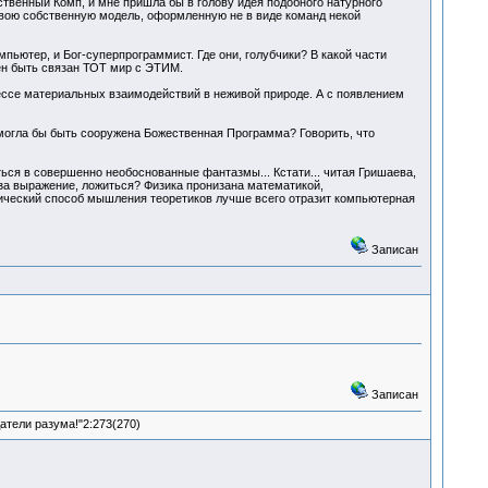
твенный Комп, и мне пришла бы в голову идея подобного натурного
 свою собственную модель, оформленную не в виде команд некой
ютер, и Бог-суперпрограммист. Где они, голубчики? В какой части
ен быть связан ТОТ мир с ЭТИМ.
цессе материальных взаимодействий в неживой природе. А с появлением
могла бы быть сооружена Божественная Программа? Говорить, что
ться в совершенно необоснованные фантазмы... Кстати... читая Гришаева,
е за выражение, ложиться? Физика пронизана математикой,
ческий способ мышления теоретиков лучше всего отразит компьютерная
Записан
Записан
атели разума!"2:273(270)