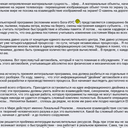
 некая непроявленная материальная сущность... эфир... А материальные объекты, нач
ажение на экране телевизора - перемещение изображающих объект точек по экрану (а, 
льном мире не похожа на взаимодействие изображений на экране! О камень на дороге 
омпьютерной программе (вспомним моего Бога-ИУС
) представляется совершенно бе
, пылинки, порывы ветра, волны на берегу, смены настроения каждого субъекта... стр
ь считать потребное быстродействие и объемы памяти. И потом... на каком хардвере
до учесть, что она должна постоянно учитывать изменение состояния Мира во всех дет
техника давно ушла от концепции единого вычислительного центра. Уже давно успешн
ит уже четырехъядерный процессор - по сути, четыре независимых процессора... Я пог
объединении многих компов в единую информационную систему. Недавно я понял, что 
ениями, должно быть громадное количество центров вычислений... В пределе, с каж
ял ею.
уковина. Вот пресловутый автомобиль, который я часто поминаю в обсуждениях. У него пр
этого автомобиля, учитывающая абсолютно все физические и механические его парам
жна исчезнуть прежняя интегральная программа, она должна разбиться на отдельные п
оцесс разборки. По ходу, замечу... что этот информационный "двойник" автомобиля и его
ской разработки и производственного процесса. Все начинает выглядеть достаточно ко
мней всего отбросить. Приходится остановиться на идее информационного двойника к
ов) эти программы должны уметь войти во взаимодействие, синхронизм, передача парам
огласятся, что это адская работа, которую программисты никогда не могут выполнить
тладок никогда не удается отладить сложный комплекс полностью. Возьмите операционк
нозы... Непонятки бывают... сплошь да рядом, но всем им рано или поздно находится 
 что в Мире действует именно Локальный Реализм... локальное взаимодействие соста
ех творений человеческого разума и рук это выполняется. Какой бы сложный объект мы
 начиная с деталей - и до полного сооружения.
этом решается проблема интеграции вычислительных ресурсов. Ведь при этом мы не
 возникает вопрос о быстродействии - она работает в реальном времени. Сама, так с