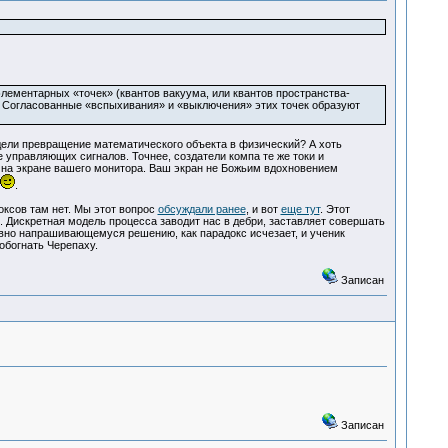
лементарных «точек» (квантов вакуума, или квантов пространства-
. Согласованные «вспыхивания» и «выключения» этих точек образуют
дели превращение математического объекта в физический? А хоть
 управляющих сигналов. Точнее, создатели компа те же токи и
- на экране вашего монитора. Ваш экран не Божьим вдохновением
.
оксов там нет. Мы этот вопрос
обсуждали ранее
, и вот
еще тут
. Этот
. Дискретная модель процесса заводит нас в дебри, заставляет совершать
 явно напрашивающемуся решению, как парадокс исчезает, и ученик
 обогнать Черепаху.
Записан
Записан