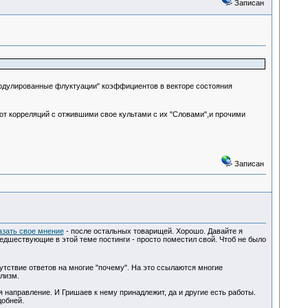
Записан
одулированные флуктуации" коэффициентов в векторе состояния
от корреляций с отжившими свое культами с их "Словами",и прочими
Записан
азать свое мнение
- после остальных товарищей. Хорошо. Давайте я
редшествующие в этой теме постинги - просто поместил свой. Чтоб не было
утствие ответов на многие "почему". На это ссылаются многие
лизм.
направление. И Гришаев к нему принадлежит, да и другие есть работы.
добней.