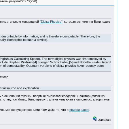
атели разума!"2:273(270)
 внимательно с концепцией
"Digital Physics"
, которая вот уже и в Википедию
t, describable by information, and is therefore computable. Therefore, the
cally isomorphic to such a device).
glish as Calculating Space). The term digital physics was first employed by
 include Stephen Wolfram,[4] Juergen Schmidhuber,[5] and Nobel laureate Gerard
ion of computability. Quantum versions of digital physics have recently been
Уилер:
rial source and explanation...
в основании физики, впервые высказал Фредерик У. Кантор (физик из
 споткнулся Уилер, было время... штука ненужная в описаниях алгоритмов
лись менее существенными, чем даже те, что я
привел ранее
.
Записан