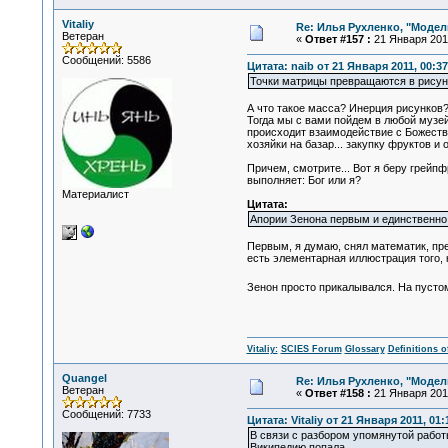
Vitaliy
Re: Илья Рухленко, "Моде
Ветеран
«
Ответ #157 :
21 Января 2011
Сообщений: 5586
Цитата: naib от 21 Января 2011, 00:37
Точки матрицы превращаются в рисунк
А что такое масса? Инерция рисунков?
Тогда мы с вами пойдем в любой музей,
происходит взаимодействие с Божеств
хозяйки на базар... закупку фруктов и
Причем, смотрите... Вот я беру грейпф
выполняет: Бог или я?
Материалист
Цитата:
Апории Зенона первым и единственно 
Первым, я думаю, снял математик, пр
есть элементарная иллюстрация того, 
Зенон просто прикалывался. На пустом
Vitaliy:
SCIES Forum
Glossary
Definitions o
Quangel
Re: Илья Рухленко, "Моде
Ветеран
«
Ответ #158 :
21 Января 2011
Сообщений: 7733
Цитата: Vitaliy от 21 Января 2011, 01:
В связи с разбором упомянутой работы
Википедию попала.