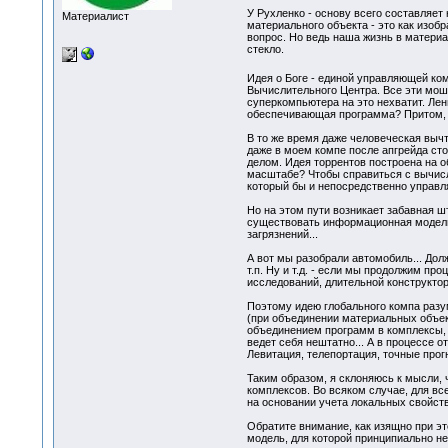
У Рухленко - основу всего составляет
Материалист
материального объекта - это как изобр
вопрос. Но ведь наша жизнь в материа
стекло.
Идея о Боге - единой управляющей к
Вычислительного Центра. Все эти мошки
суперкомпьютера на это нехватит. Лен
обеспечивающая программа? Притом, на
В то же время даже человеческая выч
даже в моем компе после апгрейда сто
делом. Идея торрентов построена на 
масштабе? Чтобы справиться с вычисл
который бы и непосредственно управл
Но на этом пути возникает забавная шт
существовать информационная модель 
загрязнений...
А вот мы разобрали автомобиль... Дол
т.п. Ну и т.д. - если мы продолжим пр
исследований, длительной конструктор
Поэтому идею глобального компа разу
(при объединении материальных объект
объединением программ в комплексы, с
ведет себя нештатно... А в процессе о
Левитация, телепортация, точные прог
Таким образом, я склоняюсь к мысли,
комплексов. Во всяком случае, для вс
на основании учета локальных свойств,
Обратите внимание, как изящно при 
модель, для которой принципиально не