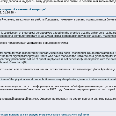
а кому дарована мудрость, тому даровано обильное благо.Но вспоминают только облад
ль мировой квантовой матрицы"
, 01:16:28 »
ы Рухленко, аллюзиями на работы Гришаева, по-моему, уместно познакомиться более
 is a collection of theoretical perspectives based on the premise that the universe is, at hear
utput of a computer program or as a vast, digital computation device (or, at least, mathemati
ютере поддерживает достаточно серьезная публика:
gital computer was pioneered by Konrad Zuse in his book Rechnender Raum (translated into En
r the term digital philosophy.[3] Others who have modeled the universe as a giant computer
apparently probabilistic nature of quantum physics is not necessarily incompatible with the not
, and Paola Zizzi.[8]
исты мало чем отличаются от наших, отечественных. Вот что говорит Джон Арчибальд 
very item of the physical world has at bottom—a very deep bottom, in most instances—an immate
авление идеи о том, что информация может являть собой фундаментальную сущность 
ормационная механика" вышла в свет в 1977 году. Главным твердым орешком, о который
в моделей цифровой физики. Откровенно говоря, я не все их понял, и они мне показа
f Magic
Высшие звания форума
Prog
Box.net
Про генерала
Фэн-шуй
Блог