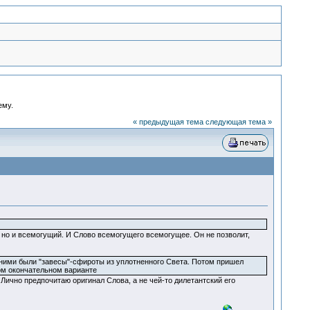
ему.
« предыдущая тема
следующая тема »
й, но и всемогущий. И Слово всемогущего всемогущее. Он не позволит,
ними были "завесы"-сфироты из уплотненного Света. Потом пришел
ном окончательном варианте
 Лично предпочитаю оригинал Слова, а не чей-то дилетантский его