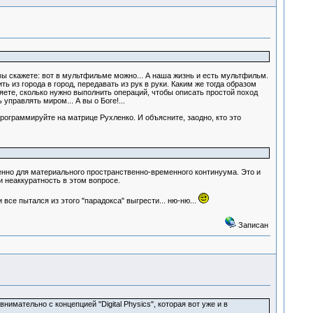
вы скажете: вот в мультфильме можно... А наша жизнь и есть мультфильм.
 из города в город, передавать из рук в руки. Каким же тогда образом
те, сколько нужно выполнить операций, чтобы описать простой поход
управлять миром... А вы о Боге!...
программируйте на матрице Рухленко. И объясните, заодно, кто это
нно для материального пространственно-временного континуума. Это и
и неаккуратность в этом вопросе.
се пытался из этого "парадокса" выгрести... ню-ню...
Записан
мательно с концепцией "Digital Physics", которая вот уже и в