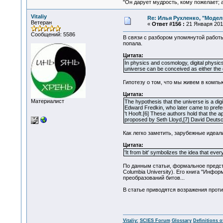
"Он дарует мудрость, кому пожелает; 
Vitaliy
Re: Илья Рухленко, "Моде
Ветеран
«
Ответ #156 :
21 Января 2011
Сообщений: 5586
В связи с разбором упомянутой работ
попала.
Цитата:
In physics and cosmology, digital physics
universe can be conceived as either the o
Гипотезу о том, что мы живем в компь
Цитата:
Материалист
The hypothesis that the universe is a di
Edward Fredkin, who later came to prefe
't Hooft.[6] These authors hold that the 
proposed by Seth Lloyd,[7] David Deutsch
Как легко заметить, зарубежные идеал
Цитата:
'It from bit' symbolizes the idea that e
По данным статьи, формальное предст
Columbia University). Его книга "Инф
преобразований битов...
В статье приводятся возражения проти
Vitaliy:
SCIES Forum
Glossary
Definitions o