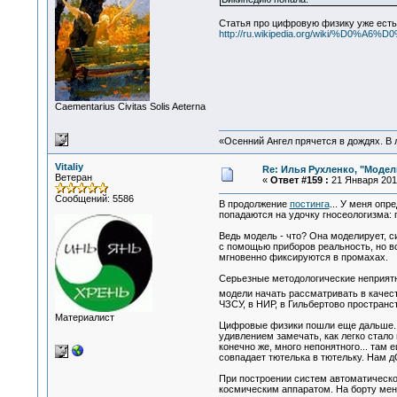
Статья про цифровую физику уже есть
http://ru.wikipedia.org/wiki/
Сaementarius Civitas Solis Aeterna
«Осенний Ангел прячется в дождях. В л
Vitaliy
Re: Илья Рухленко, "Моде
Ветеран
«
Ответ #159 :
21 Января 2011
Сообщений: 5586
В продолжение
постинга
... У меня оп
попадаются на удочку гносеологизма: 
Ведь модель - что? Она моделирует, с
с помощью приборов реальность, но все
мгновенно фиксируются в промахах.
Серьезные методологические неприятно
модели начать рассматривать в качест
ЧЗСУ, в НИР, в Гильбертово пространс
Материалист
Цифровые физики пошли еще дальше. Я
удивлением замечать, как легко стало 
конечно же, много непонятного... там
совпадает тютелька в тютельку. Нам дОл
При построении систем автоматическо
космическим аппаратом. На борту мен