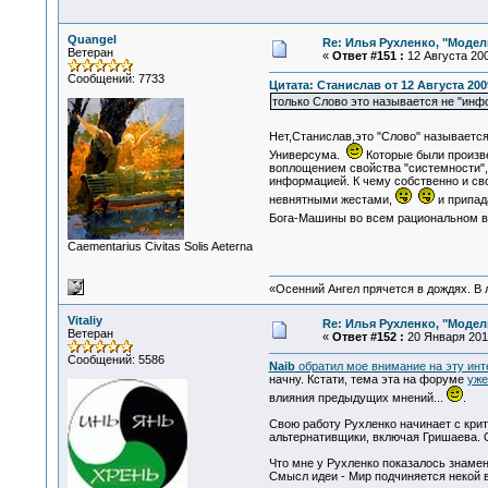
Quangel
Re: Илья Рухленко, "Моде
Ветеран
«
Ответ #151 :
12 Августа 200
Сообщений: 7733
Цитата: Станислав от 12 Августа 2009
только Слово это называется не "инфо
Нет,Станислав,это "Слово" называетс
Универсума.
Которые были произв
воплощением свойства "системности",
информацией. К чему собственно и сво
невнятными жестами,
и припад
Бога-Машины во всем рациональном ве
Сaementarius Civitas Solis Aeterna
«Осенний Ангел прячется в дождях. В л
Vitaliy
Re: Илья Рухленко, "Моде
Ветеран
«
Ответ #152 :
20 Января 2011
Сообщений: 5586
Naib
обратил мое внимание на эту инт
начну. Кстати, тема эта на форуме
уже
влияния предыдущих мнений...
.
Свою работу Рухленко начинает с крит
альтернативщики, включая Гришаева. О
Что мне у Рухленко показалось знамен
Смысл идеи - Мир подчиняется некой 