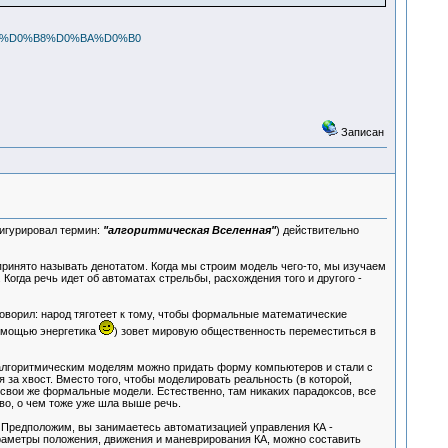
%B7%D0%B8%D0%BA%D0%B0
Записан
игурировал термин:
"алгоритмическая Вселенная"
) действительно
принято называть денотатом. Когда мы строим модель чего-то, мы изучаем
Когда речь идет об автоматах стрельбы, расхождения того и другого -
оворил: народ тяготеет к тому, чтобы формальные математические
помощью энергетика
) зовет мировую общественность переместиться в
 алгоритмическим моделям можно придать форму компьютеров и стали с
 за хвост. Вместо того, чтобы моделировать реальность (в которой,
т свои же формальные модели. Естественно, там никаких парадоксов, все
риво, о чем тоже уже шла выше речь.
 Предположим, вы занимаетесь автоматизацией управления КА -
раметры положения, движения и маневрирования КА, можно составить