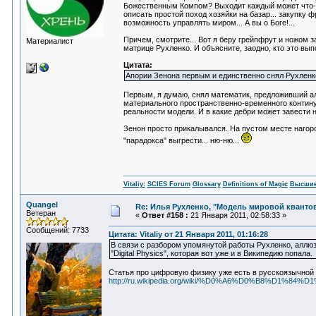
Божественным Компом? Выходит каждый может что-т
описать простой поход хозяйки на базар... закупку 
возможность управлять миром... А вы о Боге!...
Причем, смотрите... Вот я беру грейпфрут и ножом з
Материалист
матрице Рухленко. И объясните, заодно, кто это вып
Цитата:
Апории Зенона первым и единственно снял Рухленко
Первым, я думаю, снял математик, предложивший ал
материального пространственно-временного контину
реальности модели. И в какие дебри может завести 
Зенон просто прикалывался. На пустом месте нагоро
"парадокса" выгрести... ню-ню...
Vitaliy:
SCIES Forum
Glossary
Definitions of Magic
Высшие
Quangel
Re: Илья Рухленко, "Модель мировой кванто
Ветеран
«
Ответ #158 :
21 Января 2011, 02:58:33 »
Сообщений: 7733
Цитата: Vitaliy от 21 Января 2011, 01:16:28
В связи с разбором упомянутой работы Рухленко, аллю
"Digital Physics", которая вот уже и в Википедию попала.
Статья про цифровую физику уже есть в русскоязычной 
http://ru.wikipedia.org/wiki/%D0%A6%D0%B8%