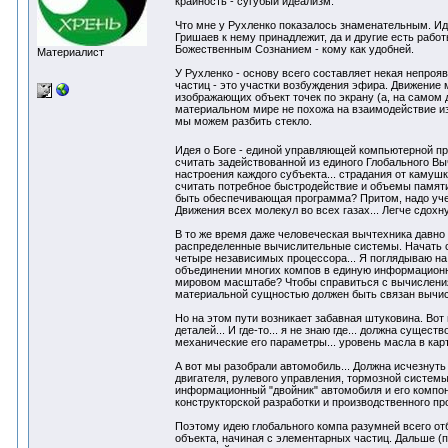
крайность - сугубый идеализм.
Что мне у Рухленко показалось знаменательным. Ид
Гришаев к нему принадлежит, да и другие есть рабо
Божественным Сознанием - кому как удобней.
Материалист
У Рухленко - основу всего составляет некая непроя
частиц - это участки возбуждения эфира. Движение 
изображающих объект точек по экрану (а, на самом д
материальном мире не похожа на взаимодействие изо
мы можем разбить стекло.
Идея о Боге - единой управляющей компьютерной п
считать задействованной из единого Глобального Вы
настроения каждого субъекта... страдания от камушк
считать потребное быстродействие и объемы памяти.
быть обеспечивающая программа? Притом, надо учес
Движения всех молекул во всех газах... Легче сдохну
В то же время даже человеческая вычтехника давно
распределенные вычислительные системы. Начать с 
четыре независимых процессора... Я поглядываю на 
объединении многих компов в единую информационну
мировом масштабе? Чтобы справиться с вычислениям
материальной сущностью должен быть связан вычис
Но на этом пути возникает забавная штуковина. Вот
деталей... И где-то... я не знаю где... должна су
механические его параметры... уровень масла в карт
А вот мы разобрали автомобиль... Должна исчезнуть
двигателя, рулевого управления, тормозной системы и
информационный "двойник" автомобиля и его компоне
конструкторской разработки и производственного про
Поэтому идею глобального компа разумней всего от
объекта, начиная с элементарных частиц. Дальше (