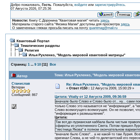
Добро пожаловать,
Гость
. Пожалуйста,
войдите
или
зарегистрируйтесь
.
07 Августа 2026, 07:25:36
Новости:
Книгу С.Доронина "Квантовая магия" читать
здесь
Материалы старого сайта "Физика Магии" доступны для просмотра
здесь
О замеченных глюках просьба писать на почту
quantmag@mail.ru
Квантовый Портал
Тематические разделы
Религия
Илья Рухленко, "Модель мировой квантовой матрицы"
Страниц:
1
...
9
10
[
11
]
Все
Тема: Илья Рухленко, "Модель мировой квантов
Автор
Станислав
Re: Илья Рухленко, "Модель мировой кв
Ветеран
«
Ответ #150 :
12 Августа 2009, 15:00:29 »
Сообщений: 867
Цитата: Vitaliy от 12 Августа 2009, 09:36:59
вначале было Слово и Слово было от... ну... сами пон
только Слово это называется не "информация", а "кв
Слово всемогущего всемогущее. Он не позволит, чтоб
"информация к размышлению".
Цитата:
Так вот,до-лурианская каббала была чистым право
сфироты из уплотненного Света. Потом пришел Лури
"лестница Якова" в полном окончательном варианте
"вначале было Слово"... а не какой-то там Лурия. В
оригинал Слова, а не чей-то дилетантский его переск