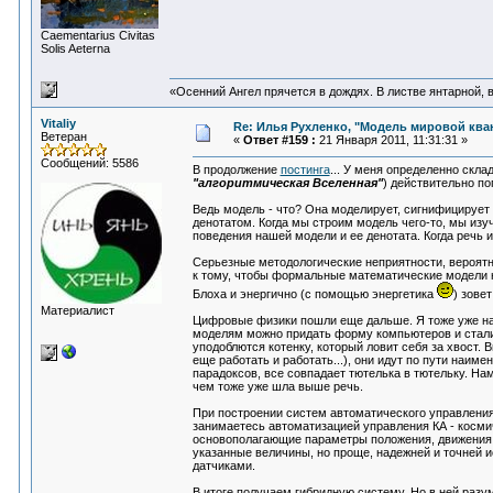
Сaementarius Civitas
Solis Aeterna
«Осенний Ангел прячется в дождях. В листве янтарной, в 
Vitaliy
Re: Илья Рухленко, "Модель мировой кв
Ветеран
«
Ответ #159 :
21 Января 2011, 11:31:31 »
Сообщений: 5586
В продолжение
постинга
... У меня определенно скла
"алгоритмическая Вселенная"
) действительно по
Ведь модель - что? Она моделирует, сигнифицирует 
денотатом. Когда мы строим модель чего-то, мы изу
поведения нашей модели и ее денотата. Когда речь 
Серьезные методологические неприятности, вероятно
к тому, чтобы формальные математические модели н
Блоха и энергично (с помощью энергетика
) зове
Материалист
Цифровые физики пошли еще дальше. Я тоже уже на 
моделям можно придать форму компьютеров и стали 
уподоблются котенку, который ловит себя за хвост. В
еще работать и работать...), они идут по пути наи
парадоксов, все совпадает тютелька в тютельку. Нам д
чем тоже уже шла выше речь.
При построении систем автоматического управлени
занимаетесь автоматизацией управления КА - косми
основополагающие параметры положения, движения
указанные величины, но проще, надежней и точней
датчиками.
В итоге получаем гибридную систему. Но в ней раз