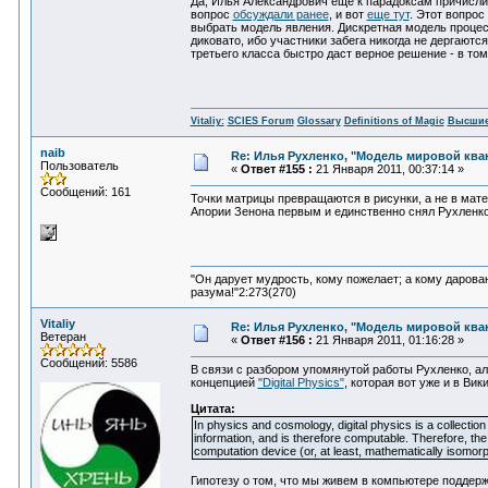
Да, Илья Александрович еще к парадоксам причислил
вопрос
обсуждали ранее
, и вот
еще тут
. Этот вопрос
выбрать модель явления. Дискретная модель процес
диковато, ибо участники забега никогда не дергают
третьего класса быстро даст верное решение - в том 
Vitaliy:
SCIES Forum
Glossary
Definitions of Magic
Высшие
naib
Re: Илья Рухленко, "Модель мировой кв
Пользователь
«
Ответ #155 :
21 Января 2011, 00:37:14 »
Сообщений: 161
Точки матрицы превращаются в рисунки, а не в мат
Апории Зенона первым и единственно снял Рухленко
"Он дарует мудрость, кому пожелает; а кому дарова
разума!"2:273(270)
Vitaliy
Re: Илья Рухленко, "Модель мировой кв
Ветеран
«
Ответ #156 :
21 Января 2011, 01:16:28 »
Сообщений: 5586
В связи с разбором упомянутой работы Рухленко, а
концепцией
"Digital Physics"
, которая вот уже и в Ви
Цитата:
In physics and cosmology, digital physics is a collection
information, and is therefore computable. Therefore, the
computation device (or, at least, mathematically isomorp
Гипотезу о том, что мы живем в компьютере поддерж