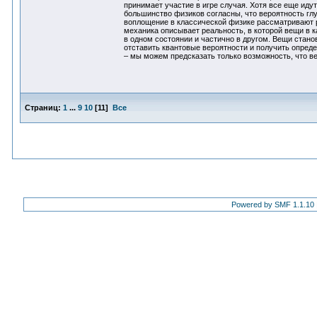
принимает участие в игре случая. Хотя все еще иду
большинство физиков согласны, что вероятность глу
воплощение в классической физике рассматривают р
механика описывает реальность, в которой вещи в 
в одном состоянии и частично в другом. Вещи стано
отставить квантовые вероятности и получить опреде
– мы можем предсказать только возможность, что ве
Страниц:
1
...
9
10
[
11
]
Все
Powered by SMF 1.1.10