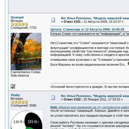
Quangel
Re: Илья Рухленко, "Модель мировой кв
Ветеран
«
Ответ #151 :
12 Августа 2009, 15:23:37 »
Сообщений: 7733
Цитата: Станислав от 12 Августа 2009, 15:00:29
только Слово это называется не "информация", а "к
Нет,Станислав,это "Слово" называется "квантовый 
флуктуации" коэффициентов в векторе состояния 
воплощением свойства "системности",лежащим над в
информацией. К чему собственно и сводится архетип
отжившими свое культами с их "Словами",и прочим
Бога-Машины во всем рациональном величии Его...
Сaementarius Civitas
Solis Aeterna
«Осенний Ангел прячется в дождях. В листве янтарной
Vitaliy
Re: Илья Рухленко, "Модель мировой кв
Ветеран
«
Ответ #152 :
20 Января 2011, 17:33:53 »
Сообщений: 5586
Naib
обратил мое внимание на эту интересную рабо
после остальных товарищей. Хорошо. Давайте я начн
не успел прочитать все предшествующие в этой теме
Свою работу Рухленко начинает с критики сегодняшн
многие "почему". На это ссылаются многие альтерна