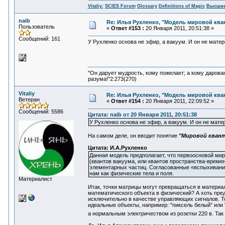
Vitaliy:
SCIES Forum
Glossary
Definitions of Magic
Высшие
naib
Re: Илья Рухленко, "Модель мировой кв
Пользователь
«
Ответ #153 :
20 Января 2011, 20:51:38 »
Сообщений: 161
У Рухленко основа не эфир, а вакуум. И он не матер
"Он дарует мудрость, кому пожелает; а кому дарова
разума!"2:273(270)
Vitaliy
Re: Илья Рухленко, "Модель мировой кв
Ветеран
«
Ответ #154 :
20 Января 2011, 22:09:52 »
Сообщений: 5586
Цитата: naib от 20 Января 2011, 20:51:38
У Рухленко основа не эфир, а вакуум. И он не мате
На самом деле, он вводит понятие
"Мировой кван
Цитата: И.А.Рухленко
Данная модель предполагает, что первоосновой мир
(квантов вакуума, или квантов пространства-времен
элементарных частиц. Согласованные «вспыхивания
нам как физические тела и поля.
Материалист
Итак, точки матрицы могут превращаться в материа
математического объекта в физический? А хоть пре
исключительно в качестве управляющих сигналов. То
идеальные объекты, например: "пиксель белый" или 
а нормальным электричеством из розетки 220 в. Так 