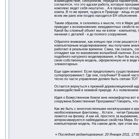
взаимодействие, синхронизм, передача параметров, 
согласятся, что это адская работа, которую програм
комплекс ведет себя нештатно... А в процессе отла
компа. В то же время, чудеса в Природе - вещь из ря
всем им рано или поздно находится ЕН объяснение.
Таким образом, я склоняюсь к мысли, что в Мире д
приводит к возникновению эмерджентных свойств ком
Какой бы сложный объект мы ни взяли - компьютер, 
начиная с деталей - и до полного сооружения.
Обратите внимание, как изящно при этом решается 
компьютерным моделированием: мы получаем аналого
работает в реальном времени. Сама, так сказать, с
отпадают как по мановению волшебной палочки. Есл
подобного натурного моделирования, я был бы на сед
свою собственную модель, оформленную не в виде к
элементарных.
Еще один момент. Если предположить существовани
суперпрограммист. Где они, голубчики? В какой час
тесно по части управления должен быть связан ТОТ
Остается вернуться к прежней дореволюционной иде
взаимодействий в неживой природе. А с появлением
Идея о Божественном Компе мне некомфортна вот ещ
сооружена Божественная Программа? Говорить, что
Как же быть с многочисленными несвязушками и криз
необоснованные фантазмы... Кстати... читая Гришаев
ложится на физику. А как ей, простите за выражен
аппроксимируются наблюдаемые свойства Мира. Ест
компьютерная модель. На самом деле, при этом мы 
«
Последнее редактирование: 20 Января 2011, 17:58: