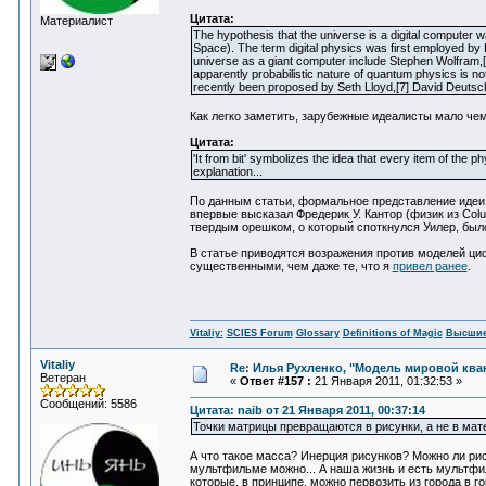
Цитата:
Материалист
The hypothesis that the universe is a digital computer
Space). The term digital physics was first employed by 
universe as a giant computer include Stephen Wolfram,[
apparently probabilistic nature of quantum physics is no
recently been proposed by Seth Lloyd,[7] David Deutsch
Как легко заметить, зарубежные идеалисты мало чем
Цитата:
'It from bit' symbolizes the idea that every item of th
explanation...
По данным статьи, формальное представление идеи
впервые высказал Фредерик У. Кантор (физик из Colu
твердым орешком, о который споткнулся Уилер, было
В статье приводятся возражения против моделей циф
существенными, чем даже те, что я
привел ранее
.
Vitaliy:
SCIES Forum
Glossary
Definitions of Magic
Высшие
Vitaliy
Re: Илья Рухленко, "Модель мировой кв
Ветеран
«
Ответ #157 :
21 Января 2011, 01:32:53 »
Сообщений: 5586
Цитата: naib от 21 Января 2011, 00:37:14
Точки матрицы превращаются в рисунки, а не в мат
А что такое масса? Инерция рисунков? Можно ли рис
мультфильме можно... А наша жизнь и есть мультфи
которые, в принципе, можно первозить из города в г