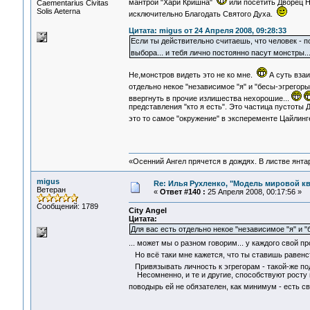
мантрой "Хари Кришна"
или посетить Дворец Н
Сaementarius Civitas
Solis Aeterna
исключительно Благодать Святого Духа.
Цитата: migus от 24 Апреля 2008, 09:28:33
Если ты действительно считаешь, что человек - п
выбора... и тебя лично постоянно пасут монстры.
Не,монстров видеть это не ко мне.
А суть взаи
отдельно некое "независимое "я" и "бесы-эгрегоры
ввергнуть в прочие излишества нехорошие...
представления "кто я есть". Это частица пустоты 
это то самое "окружение" в эксперементе Цайлинг
«Осенний Ангел прячется в дождях. В листве янтарн
migus
Re: Илья Рухленко, "Модель мировой к
Ветеран
«
Ответ #140 :
25 Апреля 2008, 00:17:56 »
Сообщений: 1789
City Angel
Цитата:
Для вас есть отдельно некое "независимое "я" и 
... может мы о разном говорим... у каждого свой
Но всё таки мне кажется, что ты ставишь равен
Привязывать личность к эгрегорам - такой-же подх
Несомненно, и те и другие, способствуют росту и
поводырь ей не обязателен, как минимум - есть 