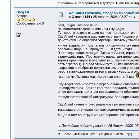
«Осенний Ангел прячется в дождях. В листве янтарн
Oleg.Ol
Re: Илья Рухленко, "Модель мировой к
Ветеран
«
Ответ #144 :
25 Апреля 2008, 03:27:44 »
Сообщений: 2769
bald, migus, тут все ясно.
Вы понимаеете себя иначе чем City Angel.
Тут просто разные стадии личностного развития.
City Angel находится щас еще на стадии "родового
действительно образуют эгрегоры, поэтому такой ч
я - математик, я - покупатель, я - мужчина, я - ан
реальный пацан, я - продукт ... ... и тдтп, и тдтп.
Это стадия социализации. Таким образом, играя р
взаимодействию. Постепенно нарастает целая мно
теряет ориентацию в реальности ... один в темнот
есть эгрегоры). Но под этими путанными оболочка
старается приобрести некую максимально универса
рабства вынужденного автоматизма - кому для это
главное чтобы типа максимальная власть была.
City Angel пока играется в персональные самоиде
на форуме типа - "ангел квантово-парадигмальног
он ее понимает, при этом совершенно не обремен
псевдоэзотерической литературки. Все нормально
City Angel начнет что-то реальное сам понимать к
тока када его генеральная самоидентичность потер
А щас с ним конструктивные "корелляции" пробле
«
Последнее редактирование: 25 Апреля 2008, 07:
"Я - есмь Истина и Путь, Альфа и Омега ..."(с)