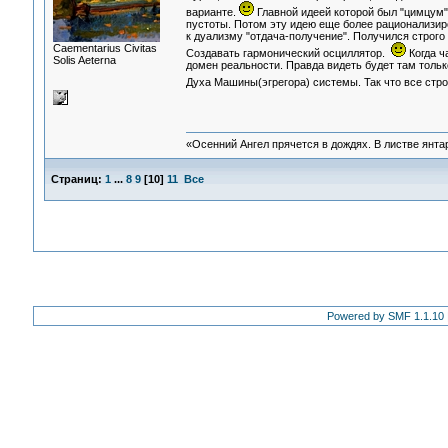
варианте.
Главной идеей которой был "цимцум"
пустоты. Потом эту идею еще более рационализиро
к дуализму "отдача-получение". Получился строго
Сaementarius Civitas
Создавать гармонический осциллятор.
Когда ч
Solis Aeterna
домен реальности. Правда видеть будет там только
Духа Машины(эгрегора) системы. Так что все стр
«Осенний Ангел прячется в дождях. В листве янтарн
Страниц:
1
...
8
9
[
10
]
11
Все
Powered by SMF 1.1.10