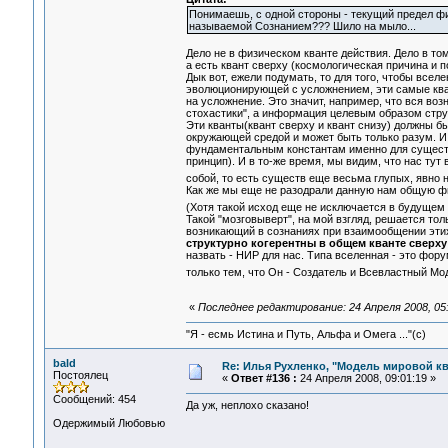
Понимаешь, с одной стороны - текущий предел фи
называемой Сознанием??? Шило на мыло...
Дело не в физическом кванте действия. Дело в том
а есть квант сверху (космологическая причина и 
Дык вот, ежели подумать, то для того, чтобы вс
эволюционирующей с усложнением, эти самые кв
на усложнение. Это значит, например, что вся во
стохастики", а информация целевым образом стр
Эти кванты(квант сверху и квант снизу) должны б
окружающей средой и может быть только разум. И 
фундаментальным константам именно для существ
принцип). И в то-же время, мы видим, что нас т
собой, то есть существ еще весьма глупых, явн
Как же мы еще не разодрали данную нам общую ф
(Хотя такой исход еще не исключается в будущем
Такой "мозговыверт", на мой взгляд, решается то
возникающий в сознаниях при взаимообщении этих 
структурно когерентны в общем кванте сверху
назвать - НИР для нас. Типа вселенная - это фор
только тем, что Он - Создатель и Всевластный М
«
Последнее редактирование: 24 Апреля 2008, 05:
"Я - есмь Истина и Путь, Альфа и Омега ..."(с)
bald
Re: Илья Рухленко, "Модель мировой к
Постоялец
«
Ответ #136 :
24 Апреля 2008, 09:01:19 »
Сообщений: 454
Да уж, неплохо сказано!
Одержимый Любовью