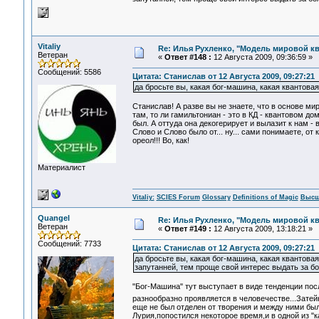
Vitaliy
Re: Илья Рухленко, "Модель мировой к
Ветеран
«
Ответ #148 :
12 Августа 2009, 09:36:59 »
Сообщений: 5586
Цитата: Станислав от 12 Августа 2009, 09:27:21
да бросьте вы, какая бог-машина, какая квантова
Станислав! А разве вы не знаете, что в основе ми
там, то ли гамильтониан - это в КД - квантовом до
был. А оттуда она декогерирует и вылазит к нам -
Слово и Слово было от... ну... сами понимаете, от к
ореол!!! Во, как!
Материалист
Vitaliy:
SCIES Forum
Glossary
Definitions of Magic
Высш
Quangel
Re: Илья Рухленко, "Модель мировой к
Ветеран
«
Ответ #149 :
12 Августа 2009, 13:18:21 »
Сообщений: 7733
Цитата: Станислав от 12 Августа 2009, 09:27:21
да бросьте вы, какая бог-машина, какая квантов
запутанней, тем проще свой интерес выдать за б
"Бог-Машина" тут выступает в виде тенденции по
разнообразно проявляется в человечестве...Затей
еще не был отделен от творения и между ними бы
Лурия,попостился некоторое время,и в одной из "