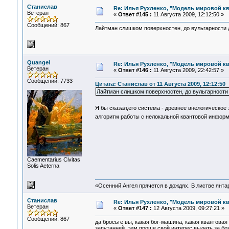
Станислав
Re: Илья Рухленко, "Модель мировой к
Ветеран
«
Ответ #145 :
11 Августа 2009, 12:12:50 »
Сообщений: 867
Лайтман слишком поверхностен, до вульгарности 
Quangel
Re: Илья Рухленко, "Модель мировой к
Ветеран
«
Ответ #146 :
11 Августа 2009, 22:42:57 »
Сообщений: 7733
Цитата: Станислав от 11 Августа 2009, 12:12:50
Лайтман слишком поверхностен, до вульгарности
Я бы сказал,его система - древнее внелогическо
алгоритм работы с нелокальной квантовой информ
Сaementarius Civitas
Solis Aeterna
«Осенний Ангел прячется в дождях. В листве янтарн
Станислав
Re: Илья Рухленко, "Модель мировой к
Ветеран
«
Ответ #147 :
12 Августа 2009, 09:27:21 »
Сообщений: 867
да бросьте вы, какая бог-машина, какая квантова
запутанней, тем проще свой интерес выдать за б