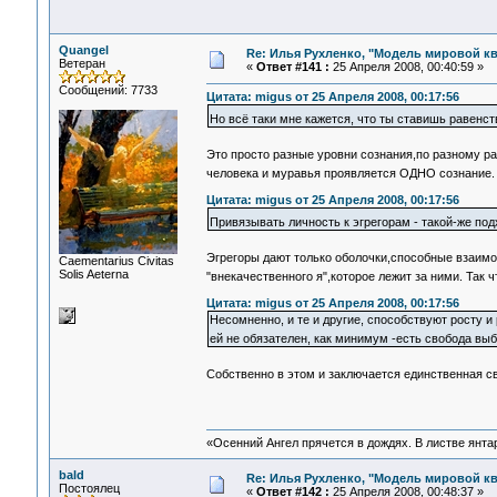
Quangel
Re: Илья Рухленко, "Модель мировой к
Ветеран
«
Ответ #141 :
25 Апреля 2008, 00:40:59 »
Сообщений: 7733
Цитата: migus от 25 Апреля 2008, 00:17:56
Но всё таки мне кажется, что ты ставишь равенс
Это просто разные уровни сознания,по разному 
человека и муравья проявляется ОДНО сознание
Цитата: migus от 25 Апреля 2008, 00:17:56
Привязывать личность к эгрегорам - такой-же подх
Эгрегоры дают только оболочки,способные взаим
Сaementarius Civitas
Solis Aeterna
"внекачественного я",которое лежит за ними. Так 
Цитата: migus от 25 Апреля 2008, 00:17:56
Несомненно, и те и другие, способствуют росту и
ей не обязателен, как минимум -есть свобода вы
Собственно в этом и заключается единственная с
«Осенний Ангел прячется в дождях. В листве янтарн
bald
Re: Илья Рухленко, "Модель мировой к
Постоялец
«
Ответ #142 :
25 Апреля 2008, 00:48:37 »