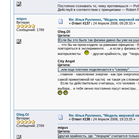
Постоянно сознавать то, чему противишься — Ро
Действуй в соответствии с принципами — Robert 
migus
Re: Илья Рухленко, "Модель мировой к
Ветеран
«
Ответ #137 :
24 Апреля 2008, 09:28:33 »
Сообщений: 1789
Oleg.Ol
Цитата:
Если бы это было так физики давно бы уже на уш
... что бы ни происходило за рамками официоза - 
повторяться в эксперименте. ...и если у физика п
матерьялисты.
- другая крайность, где "твор
City Angel
Цитата:
...или еще плотнее подключается к "своему".
...главное - накопление энергии - как при энергопо
самой примитивной её части) не такая уж сложная
Если ты действительно считаешь, что человек - п
выбора... и тебя лично постоянно пасут монстры.
Oleg.Ol
Re: Илья Рухленко, "Модель мировой к
Ветеран
«
Ответ #138 :
24 Апреля 2008, 19:23:25 »
Сообщений: 2769
migus
Цитата:
другая крайность, где "творцом" считается только