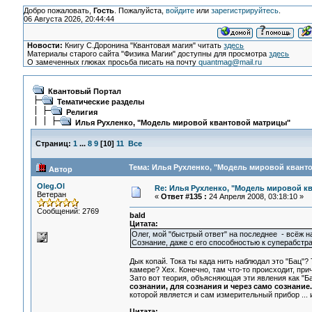
Добро пожаловать,
Гость
. Пожалуйста,
войдите
или
зарегистрируйтесь
.
06 Августа 2026, 20:44:44
Новости:
Книгу С.Доронина "Квантовая магия" читать
здесь
Материалы старого сайта "Физика Магии" доступны для просмотра
здесь
О замеченных глюках просьба писать на почту
quantmag@mail.ru
Квантовый Портал
Тематические разделы
Религия
Илья Рухленко, "Модель мировой квантовой матрицы"
Страниц:
1
...
8
9
[
10
]
11
Все
Тема: Илья Рухленко, "Модель мировой кванто
Автор
Oleg.Ol
Re: Илья Рухленко, "Модель мировой к
Ветеран
«
Ответ #135 :
24 Апреля 2008, 03:18:10 »
Сообщений: 2769
bald
Цитата:
Олег, мой "быстрый ответ" на последнее - всёж на
Сознание, даже с его способностью к суперабстра
Дык копай. Тока ты када нить наблюдал это "Бац"?
камере? Хех. Конечно, там что-то происходит, пр
Зато вот теория, объясняющая эти явления как "Б
сознании, для сознания и через само сознание.
которой является и сам измерительный прибор ...
Цитата: