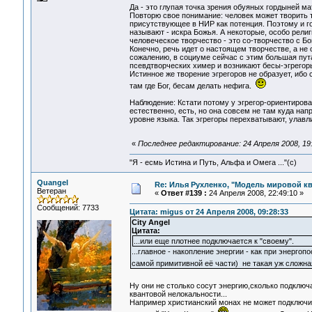
Да - это глупая точка зрения обуяных гордыней м
Повторю свое понимание: человек может творить то
присутствующее в НИР как потенция. Поэтому и г
называют - искра Божья. А некоторые, особо религи
человеческое творчество - это со-творчество с Бо
Конечно, речь идет о настоящем творчестве, а н
сожалению, в социуме сейчас с этим большая пута
псевдтворческих химер и возникают бесы-эгрегор
Истинное же творение эгрегоров не образует, иб
там где Бог, бесам делать нефига.
Наблюдение: Кстати потому у эгрегор-ориентиров
естественно, есть, но она совсем не там куда нап
уровне языка. Так эгрегоры перехватывают, улавл
«
Последнее редактирование: 24 Апреля 2008, 19:
"Я - есмь Истина и Путь, Альфа и Омега ..."(с)
Quangel
Re: Илья Рухленко, "Модель мировой к
Ветеран
«
Ответ #139 :
24 Апреля 2008, 22:49:10 »
Сообщений: 7733
Цитата: migus от 24 Апреля 2008, 09:28:33
City Angel
Цитата:
...или еще плотнее подключается к "своему".
...главное - накопление энергии - как при энергоп
самой примитивной её части) не такая уж сложна
Ну они не столько сосут энергию,сколько подключ
квантовой нелокальности...
Например христианский монах не может подключи