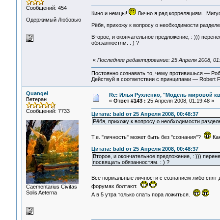
Сообщений: 454
Кино и немцы!
Лично я рад корреляциям.. Мигус,
Одержимый Любовью
Рёбя, прихожу к вопросу о необходимости разделени
Второе, и окончательное предложение, : ))) перенес
обязанностям. : ) ?
«
Последнее редактирование: 25 Апреля 2008, 01:
Постоянно сознавать то, чему противишься — Ро
Действуй в соответствии с принципами — Robert 
Quangel
Re: Илья Рухленко, "Модель мировой к
Ветеран
«
Ответ #143 :
25 Апреля 2008, 01:19:48 »
Сообщений: 7733
Цитата: bald от 25 Апреля 2008, 00:48:37
Рёбя, прихожу к вопросу о необходимости разделен
Т.е. "личность" может быть без "сознания"?
Как
Цитата: bald от 25 Апреля 2008, 00:48:37
Второе, и окончательное предложение, : ))) перенес
посвящать обязанностям. : ) ?
Все нормальные личности с сознанием либо спят
форумах болтают.
Сaementarius Civitas
Solis Aeterna
А в 5 утра только спать пора ложиться.