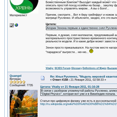
Божественным Компом? Выходит каждый может что-т
описать простой поход хозяйки на базар... закупку 
возможность управлять миром... А вы о Боге!...
Причем, смотрите... Вот я беру грейпфрут и ножом з
Материалист
матрице Рухленко. И объясните, заодно, кто это вып
Цитата:
Апории Зенона первым и единственно снял Рухленко
Первым, я думаю, снял математик, предложивший ал
материального пространственно-временного контину
реальности модели. И в какие дебри может завести 
Зенон просто прикалывался. На пустом месте нагоро
"парадокса" выгрести... ню-ню...
Vitaliy:
SCIES Forum
Glossary
Definitions of Magic
Высшие
Quangel
Re: Илья Рухленко, "Модель мировой кванто
Ветеран
«
Ответ #158 :
21 Января 2011, 02:58:33 »
Сообщений: 7735
Цитата: Vitaliy от 21 Января 2011, 01:16:28
В связи с разбором упомянутой работы Рухленко, аллю
"Digital Physics", которая вот уже и в Википедию попала.
Статья про цифровую физику уже есть в русскоязычной 
http://ru.wikipedia.org/wiki/%D0%A6%D0%B8%