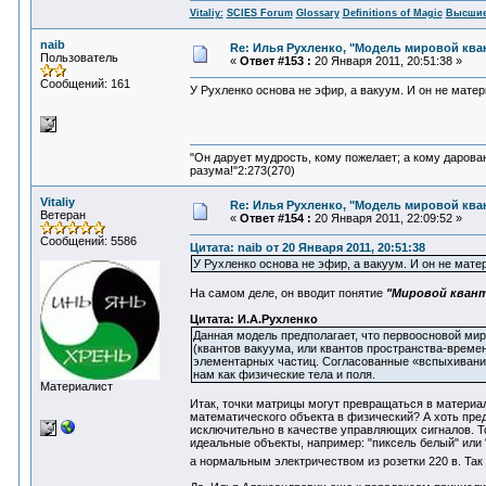
Vitaliy:
SCIES Forum
Glossary
Definitions of Magic
Высшие
naib
Re: Илья Рухленко, "Модель мировой кв
Пользователь
«
Ответ #153 :
20 Января 2011, 20:51:38 »
Сообщений: 161
У Рухленко основа не эфир, а вакуум. И он не матер
"Он дарует мудрость, кому пожелает; а кому дарова
разума!"2:273(270)
Vitaliy
Re: Илья Рухленко, "Модель мировой кв
Ветеран
«
Ответ #154 :
20 Января 2011, 22:09:52 »
Сообщений: 5586
Цитата: naib от 20 Января 2011, 20:51:38
У Рухленко основа не эфир, а вакуум. И он не мате
На самом деле, он вводит понятие
"Мировой кван
Цитата: И.А.Рухленко
Данная модель предполагает, что первоосновой мир
(квантов вакуума, или квантов пространства-времен
элементарных частиц. Согласованные «вспыхивания
нам как физические тела и поля.
Материалист
Итак, точки матрицы могут превращаться в материа
математического объекта в физический? А хоть пре
исключительно в качестве управляющих сигналов. То
идеальные объекты, например: "пиксель белый" или 
а нормальным электричеством из розетки 220 в. Так 