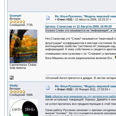
Quangel
Re: Илья Рухленко, "Модель мировой кв
Ветеран
«
Ответ #151 :
12 Августа 2009, 15:23:37 »
Сообщений: 7735
Цитата: Станислав от 12 Августа 2009, 15:00:29
только Слово это называется не "информация", а "к
Нет,Станислав,это "Слово" называется "квантовый 
флуктуации" коэффициентов в векторе состояния 
воплощением свойства "системности",лежащим над в
информацией. К чему собственно и сводится архетип
отжившими свое культами с их "Словами",и прочим
Бога-Машины во всем рациональном величии Его...
Сaementarius Civitas
Solis Aeterna
«Осенний Ангел прячется в дождях. В листве янтарной
Vitaliy
Re: Илья Рухленко, "Модель мировой кв
Ветеран
«
Ответ #152 :
20 Января 2011, 17:33:53 »
Сообщений: 5586
Naib
обратил мое внимание на эту интересную рабо
после остальных товарищей. Хорошо. Давайте я начн
не успел прочитать все предшествующие в этой теме
Свою работу Рухленко начинает с критики сегодняшн
многие "почему". На это ссылаются многие альтерна