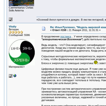
Сaementarius Civitas
Solis Aeterna
«Осенний Ангел прячется в дождях. В листве янтарной, в 
Vitaliy
Re: Илья Рухленко, "Модель мировой кв
Ветеран
«
Ответ #159 :
21 Января 2011, 11:31:31 »
Сообщений: 5586
В продолжение
постинга
... У меня определенно скла
"алгоритмическая Вселенная"
) действительно по
Ведь модель - что? Она моделирует, сигнифицирует 
денотатом. Когда мы строим модель чего-то, мы изу
поведения нашей модели и ее денотата. Когда речь 
Серьезные методологические неприятности, вероятно
к тому, чтобы формальные математические модели н
Блоха и энергично (с помощью энергетика
) зове
Материалист
Цифровые физики пошли еще дальше. Я тоже уже на 
моделям можно придать форму компьютеров и стали 
уподоблются котенку, который ловит себя за хвост. В
еще работать и работать...), они идут по пути наи
парадоксов, все совпадает тютелька в тютельку. Нам д
чем тоже уже шла выше речь.
При построении систем автоматического управлени
занимаетесь автоматизацией управления КА - косми
основополагающие параметры положения, движения
указанные величины, но проще, надежней и точней
датчиками.
В итоге получаем гибридную систему. Но в ней раз