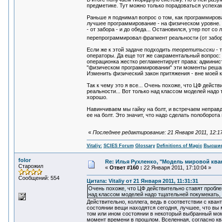
предметике. Тут можно только порадоваться успеха
Раньше я поднимал вопрос о том, как программирова
лучшее программирование - на физическом уровне. Во
- от забора - и до обеда... Остановился, утер пот со 
перепрограммировал фрагмент реальности (от забор
Если же к этой задаче подходить
теоретитьсски
- 
операторы. Да еще тот же сакраментальный вопрос:
операционка жестко регламентирует права: администр
"физическом программировании" эти моменты решаются
Изменить физический закон притяжения - вне моей ко
Так к чему это я все... Очень похоже, что ЦФ дейст
реальности... Вот только над классом моделей надо 
хорошо.
Навинчиваем мы гайку на болт, и встречаем неправд
ее на болт. Это значит, что надо сделать полоборота
«
Последнее редактирование: 21 Января 2011, 12:17:
Vitaliy:
SCIES Forum
Glossary
Definitions of Magic
Высшие
folor
Re: Илья Рухленко, "Модель мировой кв
Старожил
«
Ответ #160 :
22 Января 2011, 17:10:04 »
Сообщений: 554
Цитата: Vitaliy от 21 Января 2011, 11:31:31
Очень похоже, что ЦФ действительно ставят проблем
над классом моделей надо тщательней покумекать, 
Действительно, коллега, ведь в соответствии с ква
состоянии вещи находятся сегодня, лучшее, что вы 
том или ином состоянии в некоторый выбранный мом
момент времени в прошлом. Вселенная, согласно кв