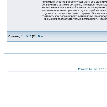
принимает участие в игре случая. Хотя все еще иду
большинство физиков согласны, что вероятность глу
воплощение в классической физике рассматривают р
механика описывает реальность, в которой вещи в 
в одном состоянии и частично в другом. Вещи стано
отставить квантовые вероятности и получить опреде
– мы можем предсказать только возможность, что ве
Страниц:
1
...
9
10
[
11
]
Все
Powered by SMF 1.1.10