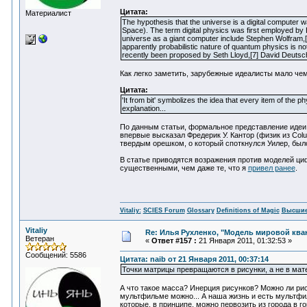
Цитата:
Материалист
The hypothesis that the universe is a digital computer
Space). The term digital physics was first employed by 
universe as a giant computer include Stephen Wolfram,[
apparently probabilistic nature of quantum physics is no
recently been proposed by Seth Lloyd,[7] David Deutsch
Как легко заметить, зарубежные идеалисты мало чем
Цитата:
'It from bit' symbolizes the idea that every item of th
explanation...
По данным статьи, формальное представление идеи
впервые высказал Фредерик У. Кантор (физик из Colu
твердым орешком, о который споткнулся Уилер, было
В статье приводятся возражения против моделей циф
существенными, чем даже те, что я
привел ранее
.
Vitaliy:
SCIES Forum
Glossary
Definitions of Magic
Высшие
Vitaliy
Re: Илья Рухленко, "Модель мировой кв
Ветеран
«
Ответ #157 :
21 Января 2011, 01:32:53 »
Сообщений: 5586
Цитата: naib от 21 Января 2011, 00:37:14
Точки матрицы превращаются в рисунки, а не в мат
А что такое масса? Инерция рисунков? Можно ли рис
мультфильме можно... А наша жизнь и есть мультфи
которые, в принципе, можно первозить из города в г