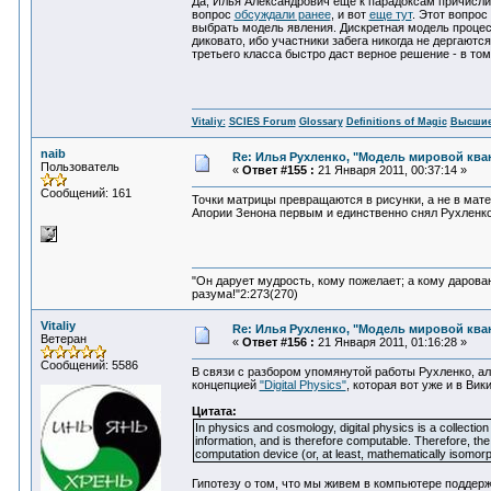
Да, Илья Александрович еще к парадоксам причислил
вопрос
обсуждали ранее
, и вот
еще тут
. Этот вопрос
выбрать модель явления. Дискретная модель процес
диковато, ибо участники забега никогда не дергают
третьего класса быстро даст верное решение - в том 
Vitaliy:
SCIES Forum
Glossary
Definitions of Magic
Высшие
naib
Re: Илья Рухленко, "Модель мировой кв
Пользователь
«
Ответ #155 :
21 Января 2011, 00:37:14 »
Сообщений: 161
Точки матрицы превращаются в рисунки, а не в мат
Апории Зенона первым и единственно снял Рухленко
"Он дарует мудрость, кому пожелает; а кому дарова
разума!"2:273(270)
Vitaliy
Re: Илья Рухленко, "Модель мировой кв
Ветеран
«
Ответ #156 :
21 Января 2011, 01:16:28 »
Сообщений: 5586
В связи с разбором упомянутой работы Рухленко, а
концепцией
"Digital Physics"
, которая вот уже и в Ви
Цитата:
In physics and cosmology, digital physics is a collection
information, and is therefore computable. Therefore, the
computation device (or, at least, mathematically isomorp
Гипотезу о том, что мы живем в компьютере поддерж