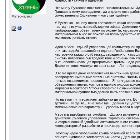
крайность - сугубый идеализм.
Что мне у Рухленко показалось знаменательным. Ид
Гришаев к нему принадлежит, да и другие есть рабо
Божественным Сознанием - кому как удобней.
Материалист
У Рухленко - основу всего составляет некая непроя
частиц - это участки возбуждения эфира. Движение 
изображающих объект точек по экрану (а, на самом д
материальном мире не похожа на взаимодействие изо
мы можем разбить стекло.
Идея о Боге - единой управляющей компьютерной п
считать задействованной из единого Глобального Вы
настроения каждого субъекта... страдания от камушк
считать потребное быстродействие и объемы памяти.
быть обеспечивающая программа? Притом, надо учес
Движения всех молекул во всех газах... Легче сдохну
В то же время даже человеческая вычтехника давно
распределенные вычислительные системы. Начать с 
четыре независимых процессора... Я поглядываю на 
объединении многих компов в единую информационну
мировом масштабе? Чтобы справиться с вычислениям
материальной сущностью должен быть связан вычис
Но на этом пути возникает забавная штуковина. Вот
деталей... И где-то... я не знаю где... должна су
механические его параметры... уровень масла в карт
А вот мы разобрали автомобиль... Должна исчезнуть
двигателя, рулевого управления, тормозной системы и
информационный "двойник" автомобиля и его компоне
конструкторской разработки и производственного про
Поэтому идею глобального компа разумней всего от
объекта, начиная с элементарных частиц. Дальше (