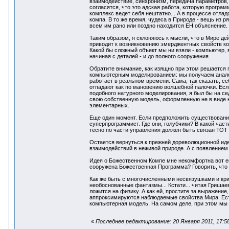
взаимодействие, синхронизм, передача параметров, 
согласятся, что это адская работа, которую програм
комплекс ведет себя нештатно... А в процессе отла
компа. В то же время, чудеса в Природе - вещь из ря
всем им рано или поздно находится ЕН объяснение.
Таким образом, я склоняюсь к мысли, что в Мире д
приводит к возникновению эмерджентных свойств ком
Какой бы сложный объект мы ни взяли - компьютер, 
начиная с деталей - и до полного сооружения.
Обратите внимание, как изящно при этом решается 
компьютерным моделированием: мы получаем аналого
работает в реальном времени. Сама, так сказать, с
отпадают как по мановению волшебной палочки. Есл
подобного натурного моделирования, я был бы на сед
свою собственную модель, оформленную не в виде к
элементарных.
Еще один момент. Если предположить существовани
суперпрограммист. Где они, голубчики? В какой час
тесно по части управления должен быть связан ТОТ
Остается вернуться к прежней дореволюционной иде
взаимодействий в неживой природе. А с появлением
Идея о Божественном Компе мне некомфортна вот ещ
сооружена Божественная Программа? Говорить, что
Как же быть с многочисленными несвязушками и криз
необоснованные фантазмы... Кстати... читая Гришаев
ложится на физику. А как ей, простите за выражен
аппроксимируются наблюдаемые свойства Мира. Ест
компьютерная модель. На самом деле, при этом мы 
«
Последнее редактирование: 20 Января 2011, 17:58: