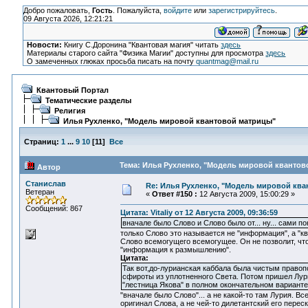
Добро пожаловать,
Гость
. Пожалуйста,
войдите
или
зарегистрируйтесь
.
09 Августа 2026, 12:21:21
Новости:
Книгу С.Доронина "Квантовая магия" читать
здесь
Материалы старого сайта "Физика Магии" доступны для просмотра
здесь
О замеченных глюках просьба писать на почту
quantmag@mail.ru
Квантовый Портал
Тематические разделы
Религия
Илья Рухленко, "Модель мировой квантовой матрицы"
Страниц:
1
...
9
10
[
11
]
Все
Тема: Илья Рухленко, "Модель мировой квантов
Автор
Станислав
Re: Илья Рухленко, "Модель мировой кв
Ветеран
«
Ответ #150 :
12 Августа 2009, 15:00:29 »
Сообщений: 867
Цитата: Vitaliy от 12 Августа 2009, 09:36:59
вначале было Слово и Слово было от... ну... сами пон
только Слово это называется не "информация", а "кв
Слово всемогущего всемогущее. Он не позволит, чтоб
"информация к размышлению".
Цитата:
Так вот,до-лурианская каббала была чистым право
сфироты из уплотненного Света. Потом пришел Лури
"лестница Якова" в полном окончательном варианте
"вначале было Слово"... а не какой-то там Лурия. В
оригинал Слова, а не чей-то дилетантский его переск