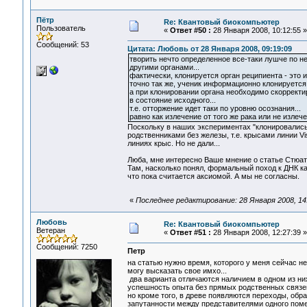
Пётр
Re: Квантовый биокомпьютер
Пользователь
«
Ответ #50 :
28 Января 2008, 10:12:55 »
Сообщений: 53
Цитата: Любовь от 28 Января 2008, 09:19:09
творить нечто определенное все-таки лушче по не
другими органами...
фактически, клонируется орган реципиента - это 
точно так же, ученик информационно клонируется 
а при клонировании органа необходимо скорректиро
в состояние исходного...
т.е. отторжение идет таки по уровню осознания...
равно как излечение от того же рака или не излеч
Поскольку в наших экспериментах "клонировалис
родственниками без железы, т.е. крысами линии Vi
линиях крыс. Но не дали...
Люба, мне интересно Ваше мнение о статье Стю
Там, насколько понял, формальный поход к ДНК как
что пока считается аксиомой. А мы не согласны.
«
Последнее редактирование: 28 Января 2008, 14
Любовь
Re: Квантовый биокомпьютер
Ветеран
«
Ответ #51 :
28 Января 2008, 12:27:39 »
Сообщений: 7250
Петр
на статью нужно время, которого у меня сейчас н
могу высказать свое имхо...
два варианта отличаются наличием в одном из них
успешность опыта без прямых родственных связей 
но кроме того, в древе появляются переходы, об
запутанности между представителями одного помет