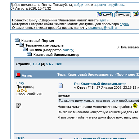
Добро пожаловать,
Гость
. Пожалуйста,
войдите
или
зарегистрируйтесь
.
07 Августа 2026, 15:43:32
Новости:
Книгу С.Доронина "Квантовая магия" читать
здесь
Материалы старого сайта "Физика Магии" доступны для просмотра
здесь
О замеченных глюках просьба писать на почту
quantmag@mail.ru
Квантовый Портал
Тематические разделы
0 Пользовател
Физика
(Модератор:
valeriy
)
Квантовый биокомпьютер
Страниц:
1
2
3
[
4
]
5
6
7
Все
Тема: Квантовый биокомпьютер (Прочитано 31
Автор
неку
Re: Квантовый биокомпьютер
Постоялец
«
Ответ #45 :
27 Января 2008, 23:18:13 »
Сообщений: 270
Цитата:
Только не вижу конкретных ответов и соображени
Неохота читать ваши многочисленные работы
Вы же не выложили конкретную концепцию,так что 
Я вот хочу чтобы у меня дома форт нокс напутал
Пётр