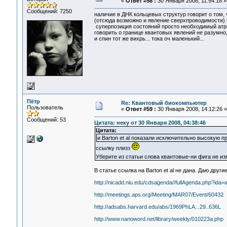
«
Ответ #58 :
30 Января 2008, 11:54:18 »
Сообщений: 7250
наличие в ДНК кольцевых структур говорит о том, 
(отсюда возможно и явление сверхпроводимости) и 
суперпозиция состояний просто необходимый атри
говорить о границе квантовых явлений не разумно,
и спин тот же вихрь... тока оч маленький...
Пётр
Re: Квантовый биокомпьютер
Пользователь
«
Ответ #59 :
30 Января 2008, 14:12:26 »
Сообщений: 53
Цитата: неку от 30 Января 2008, 04:38:46
Цитата:
и Barton et al показали исключительно высокую 
ссылку плизз
Уберите из статьи слова квантовые-ни фига не и
В статье ссылка на Barton et al не дана. Даю други
http://nicadd.niu.edu/cdsagenda//fullAgenda.php?id
http://meetings.aps.org/Meeting/MAR07/Event/60432
http://adsabs.harvard.edu/abs/1969PhLA...29..636L
http://www.nanoword.net/library/weekly/010223a.php