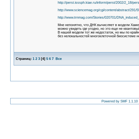
http://perst.isssph.kiae.ru/inform/perst/2002/2_18/per
http://www.sciencemag.org/cgi/content/abstract/291/
http://www.trnmag.com/Stories/020701/DNA_induced_
Мне непонятно, что ДНК вычисляет в модели Хаме
можно увидеть где угодно, но это еще не квантовы
В нашей модели тот же недостаток, но мы по кра
без нелокальностей многоклеточной биосистеме н
Страниц:
1
2
3
[
4
]
5
6
7
Все
Powered by SMF 1.1.10