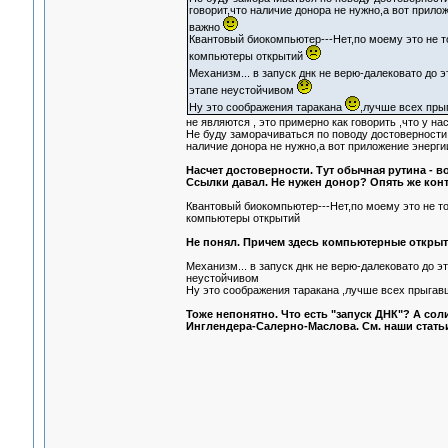
говорит,что наличие донора не нужно,а вот прило
важно
Квантовый биокомпьютер---Нет,по моему это не т
компьютеры открытий
Механизм... в запуск днк не верю-далековато до э
этапе неустойчивом
Ну это соображения таракана
,лучше всех прыг
не являются , это примерно как говорить ,что у на
Не буду заморачиваться по поводу достоверности 
наличие донора не нужно,а вот приложение энерги
Насчет достоверности. Тут обычная рутина - в
Ссылки давал. Не нужен донор? Опять же контр
Квантовый биокомпьютер---Нет,по моему это не т
компьютеры открытий
Не понял. Причем здесь компьютерные откры
Механизм... в запуск днк не верю-далековато до 
неустойчивом
Ну это соображения таракана ,лучше всех прыгавше
Тоже непонятно. Что есть "запуск ДНК"? А со
Инглендера-Салерно-Маслова. См. наши стать