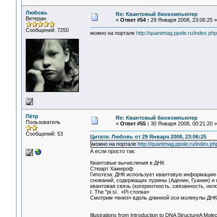
Любовь
Re: Квантовый биокомпьютер
Ветеран
«
Ответ #54 :
29 Января 2008, 23:06:25 »
Сообщений: 7250
можно на портале
http://quantmag.ppole.ru/index.php
Пётр
Re: Квантовый биокомпьютер
Пользователь
«
Ответ #55 :
30 Января 2008, 00:21:20 »
Сообщений: 53
Цитата: Любовь от 29 Января 2008, 23:06:25
можно на портале
http://quantmag.ppole.ru/index.ph
А если просто так:
Квантовые вычисления в ДНК
Стюарт Хамероф
Гипотеза: ДНК использует квантовую информацию 
снований, содержащих пурины (Аденин, Гуанин) и 
квантовая связь (когерентность, связанность, нел
I. The "pi sI. «Pi стопка»
Смотрим «вниз» вдоль длинной оси молекулы ДНК 
Illustrations from Introduction to DNA StructureA Mol