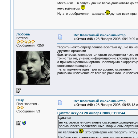
Механизм... в запуск днк не верю-далековато до э
неустойчивом
Ну это соображения таракана
,лучше всех прыг
Любовь
Re: Квантовый биокомпьютер
Ветеран
«
Ответ #48 :
28 Января 2008, 09:19:09 »
Сообщений: 7250
творить нечто определенное все-таки лушче по нек
другими органами...
фактически, клонируется орган реципиента - это 
точно так же, ученик информационно клонируется у
а при клонировании органа необходимо скорректиро
состояние исходного...
т.е. отторжение идет таки по уровню осознания...
равно как излечение от того же рака или не излеч
Пётр
Re: Квантовый биокомпьютер
Пользователь
«
Ответ #49 :
28 Января 2008, 09:58:13 »
Сообщений: 53
Цитата: неку от 28 Января 2008, 01:00:44
Цитата:
не являются ли спутанные состояния донор-реци
зеемановско-расщепленные, подчинены спутанн
не являются
, это примерно как говорить ,что 
Не буду заморачиваться по поводу достоверност