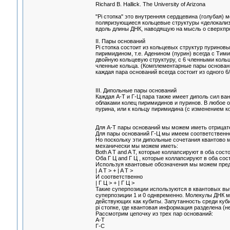
Richard B. Hallick. The University of Arizona
"Pi стопка" это внутренняя сердцевина (голубая)
поляризующиеся кольцевые структуры «делокализаб
вдоль длины ДНК, наводящую на мысль о сверхпро
II. Пары оснований
Pi стопка состоит из кольцевых структур пуринов
пиримидином, т.е. Аденином (пурин) всегда с Тими
двойную кольцевую структуру, с 6 членными коль
членные кольца. (Комплементарные пары оснований
каждая пара оснований всегда состоит из одного 6
III. Дипольные пары оснований
Каждая A-T и Г-Ц пара также имеет диполь сил в
облаками колец пиримидинов и пуринов. В любое 
пурина, или к кольцу пиримидина (с изменением 
Для А-Т пары оснований мы можем иметь отрицатель
Для пары оснований Г-Ц мы имеем соответственно
Но поскольку эти дипольные сочетания квантово м
механически мы можем иметь:
Both A T and A T, которые коллапсируют в оба состо
Оба Г Ц and Г Ц , которые коллапсируют в оба сос
Используя квантовые обозначения мы можем пред
| A T > + | A T >
И соответственно
| Г Ц > + | Г Ц >
Такие суперпозиции используются в квантовых вычи
суперпозиции 1 и 0 однвременно. Молекулы ДНК м
действующих как кубиты. Запутанность среди куби
pi стопке, где квантовая информация разделена (н
Рассмотрим цепочку из трех пар оснований:
A-T
Г-C