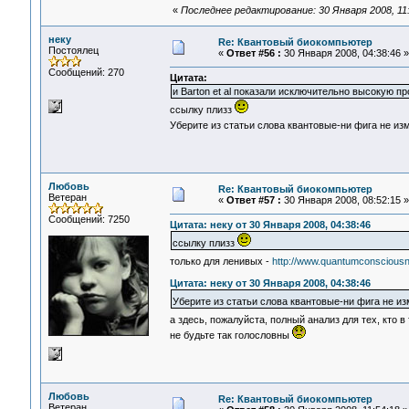
«
Последнее редактирование: 30 Января 2008, 11
неку
Re: Квантовый биокомпьютер
Постоялец
«
Ответ #56 :
30 Января 2008, 04:38:46 »
Сообщений: 270
Цитата:
и Barton et al показали исключительно высокую 
ссылку плизз
Уберите из статьи слова квантовые-ни фига не и
Любовь
Re: Квантовый биокомпьютер
Ветеран
«
Ответ #57 :
30 Января 2008, 08:52:15 »
Сообщений: 7250
Цитата: неку от 30 Января 2008, 04:38:46
ссылку плизз
только для ленивых -
http://www.quantumconscious
Цитата: неку от 30 Января 2008, 04:38:46
Уберите из статьи слова квантовые-ни фига не и
а здесь, пожалуйста, полный анализ для тех, кто в
не будьте так голословны
Любовь
Re: Квантовый биокомпьютер
Ветеран