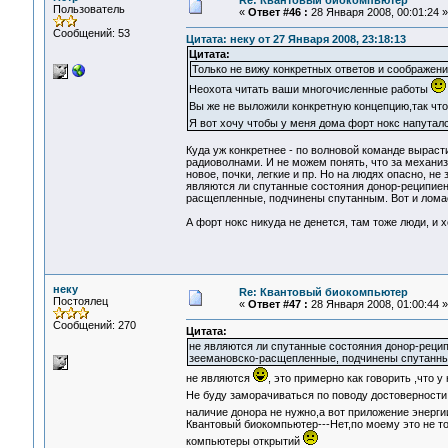
Re: Квантовый биокомпьютер
Пользователь
«
Ответ #46 :
28 Января 2008, 00:01:24 »
Сообщений: 53
Цитата: неку от 27 Января 2008, 23:18:13
Цитата:
Только не вижу конкретных ответов и соображени
Неохота читать ваши многочисленные работы
Вы же не выложили конкретную концепцию,так что
Я вот хочу чтобы у меня дома форт нокс напутал
Куда уж конкретнее - по волновой команде выраст
радиоволнами. И не можем понять, что за механиз
новое, почки, легкие и пр. Но на людях опасно, не
являются ли спутанные состояния донор-реципиен
расщепленные, подчинены спутанным. Вот и ломае
А форт нокс никуда не денется, там тоже люди, и х
неку
Re: Квантовый биокомпьютер
Постоялец
«
Ответ #47 :
28 Января 2008, 01:00:44 »
Сообщений: 270
Цитата:
не являются ли спутанные состояния донор-рецип
зеемановско-расщепленные, подчинены спутанн
не являются
, это примерно как говорить ,что 
Не буду заморачиваться по поводу достоверности
наличие донора не нужно,а вот приложение энерги
Квантовый биокомпьютер---Нет,по моему это не т
компьютеры открытий