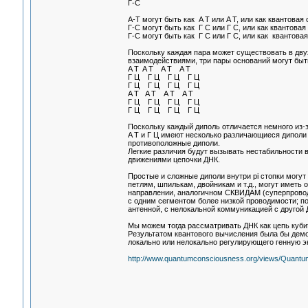
Г-C
A-T могут быть как A T или A T, или как квантовая 
Г-C могут быть как Г C или Г C, или как квантовая 
Г-C могут быть как Г C или Г C, или как квантовая
Поскольку каждая пара может существовать в дв
взаимодействиями, три пары оснований могут быт
A T A T A T A T
Г Ц Г Ц Г Ц Г Ц
Г Ц Г Ц Г Ц Г Ц
A T A T A T A T
Г Ц Г Ц Г Ц Г Ц
Г Ц Г Ц Г Ц Г Ц
Поскольку каждый диполь отличается немного из-з
A T и Г Ц имеют несколько различающиеся диполи 
противоположные диполи.
Легкие различия будут вызывать нестабильности 
движениями цепочки ДНК.
Простые и сложные диполи внутри pi стопки мог
петлям, шпилькам, двойникам и т.д., могут иметь
направлении, аналогичном СКВИДАМ (суперпрово
с одним сегментом более низкой проводимости; по
антенной, с нелокальной коммуникацией с другой 
Мы можем тогда рассматривать ДНК как цепь куби
Результатом квантового вычисления была бы демон
локально или нелокально регулирующего генную 
http://www.quantumconsciousness.org/views/Quant