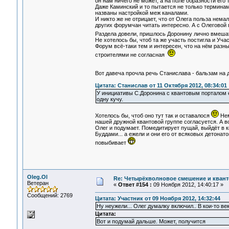
он нам ничего не может, а на поле образности его
Даже Каминский и то пытается не только терминами
названы настройкой меж каналами.
И никто же не отрицает, что от Олега польза нема
других форумчан читать интересно. А с Олеговой 
Раздела довели, пришлось Доронину лично вмеш
Не хотелось бы, чтоб та же участь постигла и Учас
Форум всё-таки тем и интересен, что на нём разны
строителями не согласная
Вот давеча прочла речь Станислава - бальзам на 
Цитата: Станислав от 11 Октября 2012, 08:34:01
У инициативы С.Доронина с квантовым порталом 
одну кучу.
Хотелось бы, чтоб оно тут так и оставалося
Нем
нашей дружной квантовой группе согласуется. А во
Олег и подумает. Помедитирует пущай, выйдёт в
Буддами... а ежели и они его от всяковых детонат
повыбивает
Oleg.Ol
Re: Четырёхволновое смешение и квант
Ветеран
«
Ответ #154 :
09 Ноября 2012, 14:40:17 »
Сообщений: 2769
Цитата: Участник от 09 Ноября 2012, 14:32:44
Ну неужели... Олег думалку включил.. В кои-то ве
Цитата:
Вот и подумай дальше. Может, получится