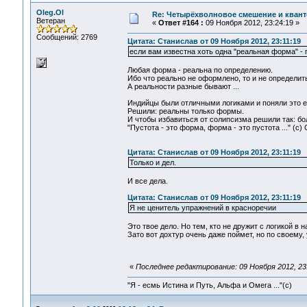
Oleg.Ol
Re: Четырёхволновое смешение и квант
Ветеран
«
Ответ #164 :
09 Ноября 2012, 23:24:19 »
Сообщений: 2769
Цитата: Станислав от 09 Ноября 2012, 23:11:19
если вам известна хоть одна "реальная форма" -
Любая форма - реальна по определению.
Ибо что реально не оформлено, то и не определит
А реальности разные бывают ...
Индийцы были отличными логиками и поняли это е
Решили: реальны только формы.
И чтобы избавиться от солипсизма решили так: бо
"Пустота - это форма, форма - это пустота ..." (с)
Цитата: Станислав от 09 Ноября 2012, 23:11:19
Только и дел.
И все дела.
Цитата: Станислав от 09 Ноября 2012, 23:11:19
Я не ценитель упражнений в красноречии
Это твое дело. Но тем, кто не дружит с логикой в н
Зато вот дохтур очень даже поймет, но по своему, 
«
Последнее редактирование: 09 Ноября 2012, 23:
"Я - есмь Истина и Путь, Альфа и Омега ..."(с)