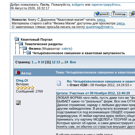
Добро пожаловать,
Гость
. Пожалуйста,
войдите
или
зарегистрируйтесь
.
06 Августа 2026, 16:32:17
Новости:
Книгу С.Доронина "Квантовая магия" читать
здесь
Материалы старого сайта "Физика Магии" доступны для просмотра
здесь
О замеченных глюках просьба писать на почту
quantmag@mail.ru
Квантовый Портал
Тематические разделы
Физика
(Модератор:
valeriy
)
Четырёхволновое смешение и квантовая запутанность
Страниц:
1
...
9
10
[
11
]
12
13
...
24
Все
Тема: Четырёхволновое смешение и квантовая 
Автор
Oleg.Ol
Re: Четырёхволновое смешение и квант
Ветеран
«
Ответ #150 :
09 Ноября 2012, 14:24:53 »
Сообщений: 2769
Цитата: Участник от 09 Ноября 2012, 12:40:29
ЛЮБАЯ ФОРМА чего-либо, пусть даже того же "фи
БЫВАЕТ каких-то "реальных" форм. Все они ОТН
Данное отражение, наряду с любыми другими при
другим наблюдателем. В результате возникает цеп
подстраивается под возникающее ОБЩЕЕ отражени
индивидуума. И любая картина мира любого общес
принимать эту картину МОДЕЛЕЙ и ТЕОРИЙ за дей
Которые кричат об одном, а сами демонстрируют с
понять сам, он обычно со страстью внушает друг
В общем понятно в чем у тебя затык.