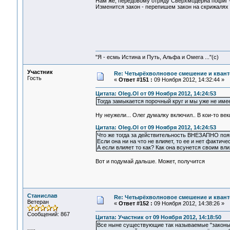
Нам же, передовому отряду Сверхмодерна пофиг -
Изменится закон - перепишем закон на скрижалях
"Я - есмь Истина и Путь, Альфа и Омега ..."(с)
Участник
Re: Четырёхволновое смешение и квант
Гость
«
Ответ #151 :
09 Ноября 2012, 14:32:44 »
Цитата: Oleg.Ol от 09 Ноября 2012, 14:24:53
Тогда замыкается порочный круг и мы уже не им
Ну неужели... Олег думалку включил.. В кои-то век
Цитата: Oleg.Ol от 09 Ноября 2012, 14:24:53
Что же тогда за действительность ВНЕЗАПНО поя
Если она ни на что не влияет, то ее и нет фактичес
А если влияет то как? Как она всунется своим в
Вот и подумай дальше. Может, получится
Станислав
Re: Четырёхволновое смешение и квант
Ветеран
«
Ответ #152 :
09 Ноября 2012, 14:38:26 »
Сообщений: 867
Цитата: Участник от 09 Ноября 2012, 14:18:50
Все ныне существующие так называемые "законы п