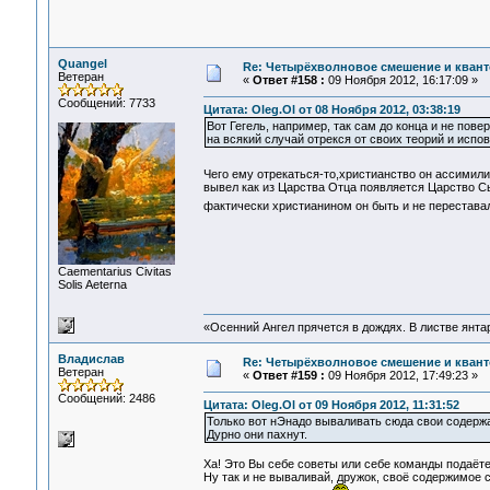
Quangel
Re: Четырёхволновое смешение и квант
Ветеран
«
Ответ #158 :
09 Ноября 2012, 16:17:09 »
Сообщений: 7733
Цитата: Oleg.Ol от 08 Ноября 2012, 03:38:19
Вот Гегель, например, так сам до конца и не пов
на всякий случай отрекся от своих теорий и испове
Чего ему отрекаться-то,христианство он ассими
вывел как из Царства Отца появляется Царство Сы
фактически христианином он быть и не перестава
Сaementarius Civitas
Solis Aeterna
«Осенний Ангел прячется в дождях. В листве янтарн
Владислав
Re: Четырёхволновое смешение и квант
Ветеран
«
Ответ #159 :
09 Ноября 2012, 17:49:23 »
Сообщений: 2486
Цитата: Oleg.Ol от 09 Ноября 2012, 11:31:52
Только вот нЭнадо вываливать сюда свои содержа
Дурно они пахнут.
Ха! Это Вы себе советы или себе команды подаё
Ну так и не вываливай, дружок, своё содержимое с