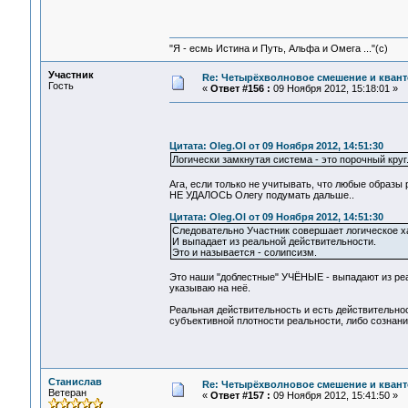
"Я - есмь Истина и Путь, Альфа и Омега ..."(с)
Участник
Re: Четырёхволновое смешение и квант
Гость
«
Ответ #156 :
09 Ноября 2012, 15:18:01 »
Цитата: Oleg.Ol от 09 Ноября 2012, 14:51:30
Логически замкнутая система - это порочный круг
Ага, если только не учитывать, что любые образы 
НЕ УДАЛОСЬ Олегу подумать дальше..
Цитата: Oleg.Ol от 09 Ноября 2012, 14:51:30
Следовательно Участник совершает логическое х
И выпадает из реальной действительности.
Это и называется - солипсизм.
Это наши "доблестные" УЧЁНЫЕ - выпадают из реа
указываю на неё.
Реальная действительность и есть действительно
субъективной плотности реальности, либо сознание
Станислав
Re: Четырёхволновое смешение и квант
Ветеран
«
Ответ #157 :
09 Ноября 2012, 15:41:50 »