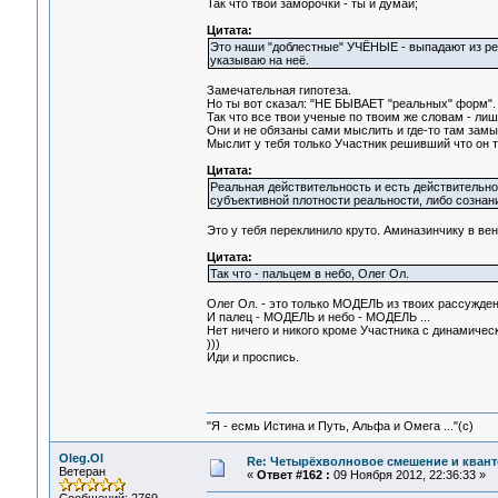
Так что твои заморочки - ты и думай;
Цитата:
Это наши "доблестные" УЧЁНЫЕ - выпадают из реа
указываю на неё.
Замечательная гипотеза.
Но ты вот сказал: "НЕ БЫВАЕТ "реальных" форм".
Так что все твои ученые по твоим же словам - 
Они и не обязаны сами мыслить и где-то там замы
Мыслит у тебя только Участник решивший что он т
Цитата:
Реальная действительность и есть действительно
субъективной плотности реальности, либо сознани
Это у тебя переклинило круто. Аминазинчику в вен
Цитата:
Так что - пальцем в небо, Олег Ол.
Олег Ол. - это только МОДЕЛЬ из твоих рассужде
И палец - МОДЕЛЬ и небо - МОДЕЛЬ ...
Нет ничего и никого кроме Участника с динамиче
)))
Иди и проспись.
"Я - есмь Истина и Путь, Альфа и Омега ..."(с)
Oleg.Ol
Re: Четырёхволновое смешение и квант
Ветеран
«
Ответ #162 :
09 Ноября 2012, 22:36:33 »