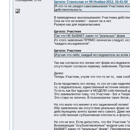
Сообщений: 2769
Цитата: Станислав от 09 Ноября 2012, 15:41:50
Я что-то не увидел самозамыкания Участника ис
действительность.
В приведенных высказываниях Участника действит
Она ни что не влияет - значит ее и нет.
Разжую как для первокласника:
Цитата: Участник
Так что НЕ БЫВАЕТ каких-то "реальных" форм
Из этого заявления ПРЯМО логически следует, есл
"каждого исседователя".
Цитата: Участник
Изучая что-либо, каждый исследователь во всём
Так как согласно его логике нет форм исследоват
отсутствуют согласно первому заявлению. Против
Далее:
Теперь Участник, учуяв что что-то не то, нам соо
Если продолжить его логику, то это он сам надел
то, следовательно, единственный источник некоего
То есть как Бог вдыхает в МОДЕЛИ собственный д
Это эквивалентно тому, что Участник - Бог и Твор
Это старо но логично. В психиатричке таких богов 
Но это мало что меняет в его зацикленной логике!
Ибо заявленное им отсутствие реальных форм не
действующему агенту кроме него самого. Даже нек
его собственная субъективная плотность и флукту
Но это не все. Если допустить, что бог Участник 
Возникающие "осубъективленные" модели уже ста
БЫВАЕТ каких-то "реальных" форм". Противоречи