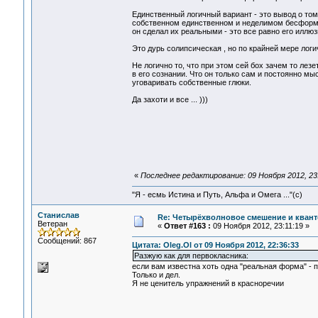
Единственный логичный вариант - это вывод о том
собственном единственном и неделимом бесформен
он сделал их реальными - это все равно его иллюз
Это дурь солипсическая , но по крайней мере логи
Не логично то, что при этом сей бох зачем то ле
в его сознании. Что он только сам и постоянно мы
уговаривать собственные глюки.
Да захоти и все ... )))
«
Последнее редактирование: 09 Ноября 2012, 23:
"Я - есмь Истина и Путь, Альфа и Омега ..."(с)
Станислав
Re: Четырёхволновое смешение и квант
Ветеран
«
Ответ #163 :
09 Ноября 2012, 23:11:19 »
Сообщений: 867
Цитата: Oleg.Ol от 09 Ноября 2012, 22:36:33
Разжую как для первокласника:
если вам известна хоть одна "реальная форма" - 
Только и дел.
Я не ценитель упражнений в красноречии