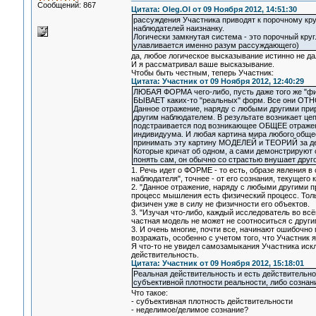
Сообщений: 867
Цитата: Oleg.Ol от 09 Ноября 2012, 14:51:30
рассуждения Участника приводят к порочному кр
наблюдателей наизнанку.
Логически замкнутая система - это порочный круг.
улавливается именно разум рассуждающего)
да, любое логическое высказывание истинно не да
И я рассматривал ваше высказывание.
Чтобы быть честным, теперь Участник:
Цитата: Участник от 09 Ноября 2012, 12:40:29
ЛЮБАЯ ФОРМА чего-либо, пусть даже того же "фи
БЫВАЕТ каких-то "реальных" форм. Все они ОТН
Данное отражение, наряду с любыми другими при
другим наблюдателем. В результате возникает цеп
подстраивается под возникающее ОБЩЕЕ отражени
индивидуума. И любая картина мира любого общес
принимать эту картину МОДЕЛЕЙ и ТЕОРИЙ за дей
Которые кричат об одном, а сами демонстрируют с
понять сам, он обычно со страстью внушает друг
1. Речь идет о ФОРМЕ - то есть, образе явления 
наблюдателя", точнее - от его сознания, текущего 
2. "Данное отражение, наряду с любыми другими 
процесс мышления есть физический процесс. Толь
физичен уже в силу не физичности его объектов.
3. "Изучая что-либо, каждый исследователь во вс
частная модель не может не соотноситься с друг
3. И очень многие, почти все, начинают ошибочн
возражать, особенно с учетом того, что Участник
Я что-то не увидел самозамыкания Участника иск
действительность.
Цитата: Участник от 09 Ноября 2012, 15:18:01
Реальная действительность и есть действительно
субъективной плотности реальности, либо сознани
Что такое:
- субъективная плотность действительности
- неделимое/делимое сознание?