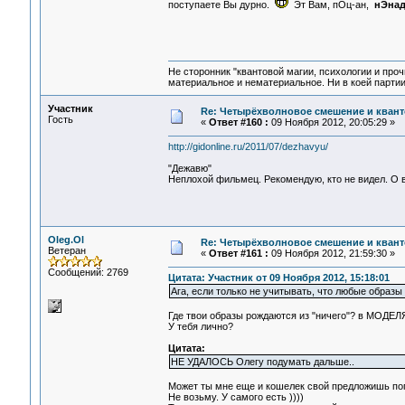
поступаете Вы дурно.
Эт Вам, пОц-ан,
нЭна
Не сторонник "квантовой магии, психологии и проч
материальное и нематериальное. Ни в коей партии
Участник
Re: Четырёхволновое смешение и квант
Гость
«
Ответ #160 :
09 Ноября 2012, 20:05:29 »
http://gidonline.ru/2011/07/dezhavyu/
"Дежавю"
Неплохой фильмец. Рекомендую, кто не видел. О вр
Oleg.Ol
Re: Четырёхволновое смешение и квант
Ветеран
«
Ответ #161 :
09 Ноября 2012, 21:59:30 »
Сообщений: 2769
Цитата: Участник от 09 Ноября 2012, 15:18:01
Ага, если только не учитывать, что любые образы
Где твои образы рождаются из "ничего"? в МОДЕЛ
У тебя лично?
Цитата:
НЕ УДАЛОСЬ Олегу подумать дальше..
Может ты мне еще и кошелек свой предложишь по
Не возьму. У самого есть ))))