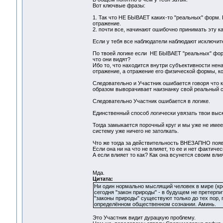
Вот ключвые фразы:
1. Так что НЕ БЫВАЕТ каких-то "реальных" форм
отражение.
2. почти все, начинают ошибочно принимать эту
Если у тебя все наблюдатели наблюдают исключит
По твоей логике если НЕ БЫВАЕТ "реальных" форм
что они видят?
Ибо то, что находится внутри субъективности нен
отражение, а отражение его физической формы, ко
Следовательно и Участник ошибается говоря что 
образом выворачивает наизнанку свой реальный 
Следовательно Участник ошибается в логике.
Единственный способ логически увязать твои выск
Тогда замыкается порочный круг и мы уже не име
систему уже ничего не затолкать.
Что же тогда за действительность ВНЕЗАПНО поя
Если она ни на что не влияет, то ее и нет фактичес
А если влияет то как? Как она всунется своим вл
Мда.
Цитата:
Ни один нормально мыслящий человек в мире (кр
сегодня "закон природы" - в будущем не претерп
"законы природы" существуют только до тех пор,
определённом общественном сознании. Аминь.
Это Участник видит дурацкую проблему.