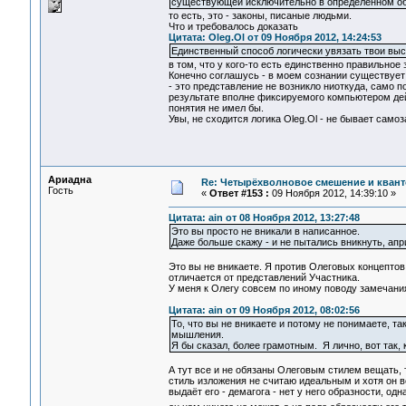
существующей исключительно в определённом о
то есть, это - законы, писаные людьми.
Что и требовалось доказать
Цитата: Oleg.Ol от 09 Ноября 2012, 14:24:53
Единственный способ логически увязать твои выс
в том, что у кого-то есть единственно правильное 
Конечно соглашусь - в моем сознании существует 
- это представление не возникло ниоткуда, само п
результате вполне фиксируемого компьютером дейст
понятия не имел бы.
Увы, не сходится логика Oleg.Ol - не бывает само
Ариадна
Re: Четырёхволновое смешение и квант
Гость
«
Ответ #153 :
09 Ноября 2012, 14:39:10 »
Цитата: ain от 08 Ноября 2012, 13:27:48
Это вы просто не вникали в написанное.
Даже больше скажу - и не пытались вникнуть, апр
Это вы не вникаете. Я против Олеговых концептов 
отличается от представлений Участника.
У меня к Олегу совсем по иному поводу замечания
Цитата: ain от 09 Ноября 2012, 08:02:56
То, что вы не вникаете и потому не понимаете, та
мышления.
Я бы сказал, более грамотным. Я лично, вот так, к
А тут все и не обязаны Олеговым стилем вещать, 
стиль изложения не считаю идеальным и хотя он в
выдаёт его - демагога - нет у него образности, о