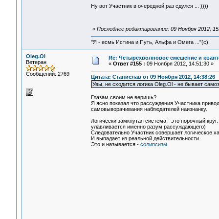
Ну вот Участник в очередной раз сдулся ... ))))
«
Последнее редактирование: 09 Ноября 2012, 15:
"Я - есмь Истина и Путь, Альфа и Омега ..."(с)
Oleg.Ol
Re: Четырёхволновое смешение и квант
Ветеран
«
Ответ #155 :
09 Ноября 2012, 14:51:30 »
Сообщений: 2769
Цитата: Станислав от 09 Ноября 2012, 14:38:26
Увы, не сходится логика Oleg.Ol - не бывает сам
Глазам своим не веришь?
Я ясно показал что рассуждения Участника привод
самовыворачивания наблюдателей наизнанку.
Логически замкнутая система - это порочный круг.
улавливается именно разум рассуждающего)
Следовательно Участник совершает логическое ха
И выпадает из реальной действительности.
Это и называется -
солипсизм.