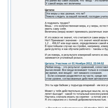
Но ранее вы сами сказали, что "вещь - это количе
У самой меры нет величины
Цитата:
Эти меры у вас разные, что ли?
Тяжело следить за вашей логикой, господин учите
А подумать трудно?
Вешь - это количественная мера, и у меры, естест
иметь саму себя.
Величина (мера) может принимать различные знач
И это вовсе не значит, что считаются сами меры ти
Нет! Принимает значение - это значит некой вел
1,2 ... 456.67 или еще какое, определяемое самой
В простейшем случае на стройке, например, измер
дали рулетку и как обучили рабочего - таковы и буд
И уж поверь, в результате измерений ничего из вещ
занимается уголовный розыск.
Цитата: Участник от 01 Ноября 2012, 22:04:52
Любая вещь - это результат сравнений, сопостав
вычислений. Все вещи возникают только в сознани
же время, вне вещей - нет никакого сознания.
Если сознание разделяется на части, среди них 
этом уровне, согласованные действия автоматиче
Это ты иди бабкам у подъезда впаривай - им все рав
Может у тебя действительно дельные мысли, но ну
лепет выходит - какой-то тотальный консенсуализм
Научись сначала играть на скрипке - а потом уже
Я это серьезно и с полной доброжелательностью.