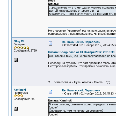
мера
Цитата:
....различение — это методологическое познание м
другой, одно явление от другого и т. д.
А различать — это значит уметь со-раз-
мер
-ять 
Не сторонник "квантовой магии, психологии и проч
материальное и нематериальное. Ни в коей партии
Oleg.Ol
Re: Каминский. Параллели
Ветеран
«
Ответ #94 :
01 Ноября 2012, 20:24:25 »
Сообщений: 2769
Цитата: Владислав от 01 Ноября 2012, 20:10:39
Общаться с теми, кто не его подхваливает, не вос
Переведи на русский, что там пропищал фальцетом
Невтерпеж оскорбить - так прямо и оскорбляй а не
"Я - есмь Истина и Путь, Альфа и Омега ..."(с)
kaminski
Re: Каминский. Параллели
Постоялец
«
Ответ #95 :
01 Ноября 2012, 20:45:13 »
Сообщений: 292
Цитата: Kaminski
В этом смысле, сознание можно определить негати
[quote ]
Определите. Чем не является сознание?
[/quote]