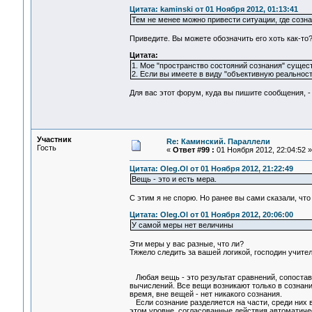
Цитата: kaminski от 01 Ноября 2012, 01:13:41
Тем не менее можно привести ситуации, где созн
Приведите. Вы можете обозначить его хоть как-то
Цитата:
1. Мое "пространство состояний сознания" сущест
2. Если вы имеете в виду "объективную реальност
Для вас этот форум, куда вы пишите сообщения, -
Участник
Re: Каминский. Параллели
Гость
«
Ответ #99 :
01 Ноября 2012, 22:04:52 »
Цитата: Oleg.Ol от 01 Ноября 2012, 21:22:49
Вещь - это и есть мера.
С этим я не спорю. Но ранее вы сами сказали, что
Цитата: Oleg.Ol от 01 Ноября 2012, 20:06:00
У самой меры нет величины
Эти меры у вас разные, что ли?
Тяжело следить за вашей логикой, господин учител
Любая вещь - это результат сравнений, сопостав
вычислений. Все вещи возникают только в сознании
время, вне вещей - нет никакого сознания.
Если сознание разделяется на части, среди них в
этом уровне, согласованные действия автоматиче