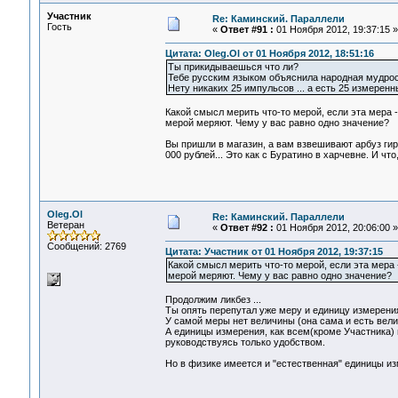
Участник
Re: Каминский. Параллели
Гость
«
Ответ #91 :
01 Ноября 2012, 19:37:15 »
Цитата: Oleg.Ol от 01 Ноября 2012, 18:51:16
Ты прикидываешься что ли?
Тебе русским языком объяснила народная мудрост
Нету никаких 25 импульсов ... а есть 25 измерен
Какой смысл мерить что-то мерой, если эта мера 
мерой меряют. Чему у вас равно одно значение?
Вы пришли в магазин, а вам взвешивают арбуз гир
000 рублей... Это как с Буратино в харчевне. И что
Oleg.Ol
Re: Каминский. Параллели
Ветеран
«
Ответ #92 :
01 Ноября 2012, 20:06:00 »
Сообщений: 2769
Цитата: Участник от 01 Ноября 2012, 19:37:15
Какой смысл мерить что-то мерой, если эта мера 
мерой меряют. Чему у вас равно одно значение?
Продолжим ликбез ...
Ты опять перепутал уже меру и единицу измерени
У самой меры нет величины (она сама и есть вели
А единицы измерения, как всем(кроме Участника) 
руководствуясь только удобством.
Но в физике имеется и "естественная" единицы из