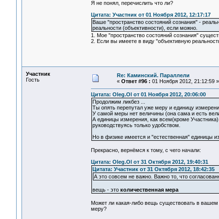
Я не понял, перечислить что ли?
Цитата: Участник от 01 Ноября 2012, 12:17:17
Ваше "пространство состояний сознания" - реальн
реальности (объективности), если можно.
1. Мое "пространство состояний сознания" существ
2. Если вы имеете в виду "объективную реальность
Участник
Re: Каминский. Параллели
Гость
«
Ответ #96 :
01 Ноября 2012, 21:12:59 »
Цитата: Oleg.Ol от 01 Ноября 2012, 20:06:00
Продолжим ликбез ...
Ты опять перепутал уже меру и единицу измерени
У самой меры нет величины (она сама и есть вели
А единицы измерения, как всем(кроме Участника)
руководствуясь только удобством.
Но в физике имеется и "естественная" единицы и
Прекрасно, вернёмся к тому, с чего начали:
Цитата: Oleg.Ol от 31 Октября 2012, 19:40:31
Цитата: Участник от 31 Октября 2012, 18:42:35
А это совсем не важно. Важно то, что согласова
вещь - это
количественная мера
Может ли какая-либо вещь существовать в вашем 
меру?