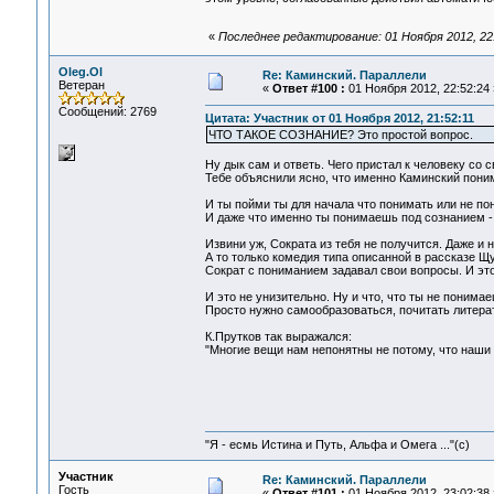
«
Последнее редактирование: 01 Ноября 2012, 22
Oleg.Ol
Re: Каминский. Параллели
Ветеран
«
Ответ #100 :
01 Ноября 2012, 22:52:24 
Сообщений: 2769
Цитата: Участник от 01 Ноября 2012, 21:52:11
ЧТО ТАКОЕ СОЗНАНИЕ? Это простой вопрос.
Ну дык сам и ответь. Чего пристал к человеку со с
Тебе объяснили ясно, что именно Каминский пони
И ты пойми ты для начала что понимать или не по
И даже что именно ты понимаешь под сознанием - 
Извини уж, Сократа из тебя не получится. Даже и 
А то только комедия типа описанной в рассказе Щ
Сократ с пониманием задавал свои вопросы. И это
И это не унизительно. Ну и что, что ты не понимае
Просто нужно самообразоваться, почитать литера
К.Прутков так выражался:
"Многие вещи нам непонятны не потому, что наши п
"Я - есмь Истина и Путь, Альфа и Омега ..."(с)
Участник
Re: Каминский. Параллели
Гость
«
Ответ #101 :
01 Ноября 2012, 23:02:38 