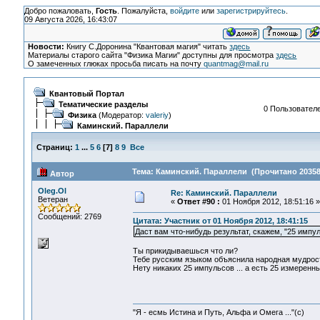
Добро пожаловать,
Гость
. Пожалуйста,
войдите
или
зарегистрируйтесь
.
09 Августа 2026, 16:43:07
Новости:
Книгу С.Доронина "Квантовая магия" читать
здесь
Материалы старого сайта "Физика Магии" доступны для просмотра
здесь
О замеченных глюках просьба писать на почту
quantmag@mail.ru
Квантовый Портал
Тематические разделы
0 Пользователе
Физика
(Модератор:
valeriy
)
Каминский. Параллели
Страниц:
1
...
5
6
[
7
]
8
9
Все
Тема: Каминский. Параллели (Прочитано 20358
Автор
Oleg.Ol
Re: Каминский. Параллели
Ветеран
«
Ответ #90 :
01 Ноября 2012, 18:51:16 »
Сообщений: 2769
Цитата: Участник от 01 Ноября 2012, 18:41:15
Даст вам что-нибудь результат, скажем, "25 импу
Ты прикидываешься что ли?
Тебе русским языком объяснила народная мудрость
Нету никаких 25 импульсов ... а есть 25 измеренн
"Я - есмь Истина и Путь, Альфа и Омега ..."(с)