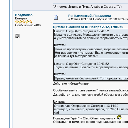
"Я - есмь Истина и Путь, Альфа и Омега ..."(с)
Владислав
Re: Каминский. Параллели
Ветеран
«
Ответ #93 :
01 Ноября 2012, 20:10:39 »
Сообщений: 2486
Цитата: Участник от 01 Ноября 2012, 17:05:40
Цитата: Oleg.Ol от Сегодня в 12:41:52
Мера не возникает. Мера дается вместе с материе
А у материалистов по причине "первичности матер
Цитата:
Пока не произведено измерение, мера не возника
Нет измерения - нет меры. Было измерение - ес
И причём тут материалисты?
Цитата: Oleg.Ol от Сегодня в 12:41:52
Тогда и не вякай. Шел бы ты в президенты и н
Цитата:
Право, какой вы бестолковый. Тот порядок, котор
Действие и бездействие.
Особенно впечатляет этакая "пивная запанибрат
Да, действительно -почему любой объект для себя
Цитата:
Станислав. Отправлено: Сегодня в 13:14:12
я ожидал, что ничего, кроме трепа, от Oleg.Ol не п
Фи!
Поизящнее "трёп" у Oleg.Ol не получается.
Общаться с теми, кто не его подхваливает, не вост