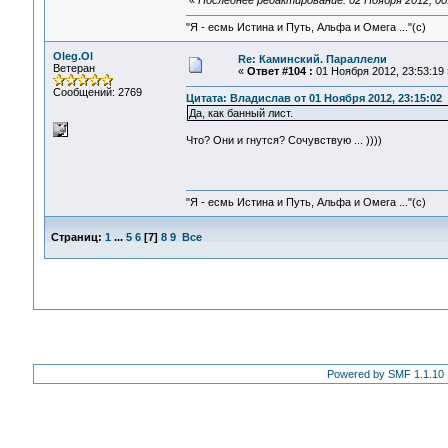
«
Последнее редактирование: 02 Ноября 2012, 00:
"Я - есмь Истина и Путь, Альфа и Омега ..."(с)
Oleg.Ol
Re: Каминский. Параллели
Ветеран
«
Ответ #104 :
01 Ноября 2012, 23:53:19 
Сообщений: 2769
Цитата: Владислав от 01 Ноября 2012, 23:15:02
Да, как банный лист.
Что? Они и гнутся? Сочувствую ... ))))
"Я - есмь Истина и Путь, Альфа и Омега ..."(с)
Страниц:
1
...
5
6
[
7
]
8
9
Все
Powered by SMF 1.1.10