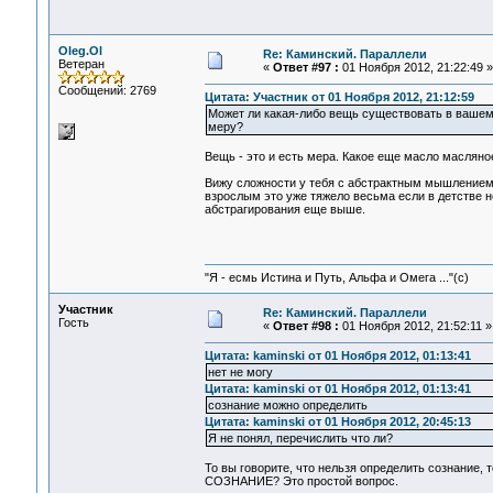
Oleg.Ol
Re: Каминский. Параллели
Ветеран
«
Ответ #97 :
01 Ноября 2012, 21:22:49 »
Сообщений: 2769
Цитата: Участник от 01 Ноября 2012, 21:12:59
Может ли какая-либо вещь существовать в вашем 
меру?
Вещь - это и есть мера. Какое еще масло маслян
Вижу сложности у тебя с абстрактным мышлением. 
взрослым это уже тяжело весьма если в детстве не 
абстрагирования еще выше.
"Я - есмь Истина и Путь, Альфа и Омега ..."(с)
Участник
Re: Каминский. Параллели
Гость
«
Ответ #98 :
01 Ноября 2012, 21:52:11 »
Цитата: kaminski от 01 Ноября 2012, 01:13:41
нет не могу
Цитата: kaminski от 01 Ноября 2012, 01:13:41
сознание можно определить
Цитата: kaminski от 01 Ноября 2012, 20:45:13
Я не понял, перечислить что ли?
То вы говорите, что нельзя определить сознание, 
СОЗНАНИЕ? Это простой вопрос.