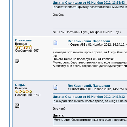
Цитата: Станислав от 01 Ноября 2012, 13:58:43
Хватит забивать физику безответственными бла-б
бла-бла
"Я - есмь Истина и Путь, Альфа и Омега ..."(с)
Станислав
Re: Каминский. Параллели
Ветеран
«
Ответ #81 :
01 Ноября 2012, 14:14:12 »
Сообщений: 867
я ожидал, что ничего, кроме трепа, от Oleg.Ol не п
Фи!
Ничего также не последует и и от kaminski.
Можно этих безответственных лиц еще и подержать 
А физику они столь откровенно дискредитируют, что
Oleg.Ol
Re: Каминский. Параллели
Ветеран
«
Ответ #82 :
01 Ноября 2012, 14:23:51 »
Сообщений: 2769
Цитата: Станислав от 01 Ноября 2012, 14:14:12
я ожидал, что ничего, кроме трепа, от Oleg.Ol не п
Это что?
Цитата:
Можно этих безответственных лиц еще и подержать
...