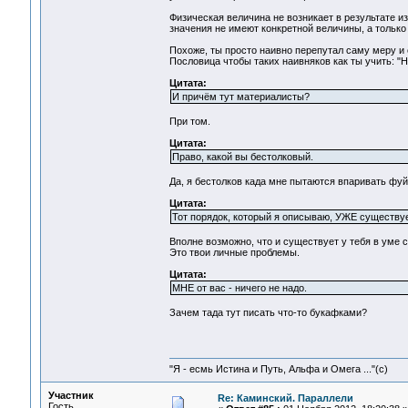
Физическая величина не возникает в результате из
значения не имеют конкретной величины, а только
Похоже, ты просто наивно перепутал саму меру и 
Пословица чтобы таких наивняков как ты учить: "Н
Цитата:
И причём тут материалисты?
При том.
Цитата:
Право, какой вы бестолковый.
Да, я бестолков када мне пытаются впаривать фуй
Цитата:
Тот порядок, который я описываю, УЖЕ существуе
Вполне возможно, что и существует у тебя в уме с
Это твои личные проблемы.
Цитата:
МНЕ от вас - ничего не надо.
Зачем тада тут писать что-то букафками?
"Я - есмь Истина и Путь, Альфа и Омега ..."(с)
Участник
Re: Каминский. Параллели
Гость