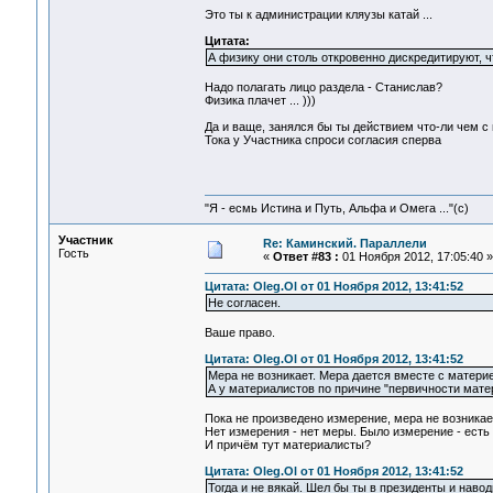
Это ты к администрации кляузы катай ...
Цитата:
А физику они столь откровенно дискредитируют, чт
Надо полагать лицо раздела - Станислав?
Физика плачет ... )))
Да и ваще, занялся бы ты действием что-ли чем с 
Тока у Участника спроси согласия сперва
"Я - есмь Истина и Путь, Альфа и Омега ..."(с)
Участник
Re: Каминский. Параллели
Гость
«
Ответ #83 :
01 Ноября 2012, 17:05:40 »
Цитата: Oleg.Ol от 01 Ноября 2012, 13:41:52
Не согласен.
Ваше право.
Цитата: Oleg.Ol от 01 Ноября 2012, 13:41:52
Мера не возникает. Мера дается вместе с материе
А у материалистов по причине "первичности матер
Пока не произведено измерение, мера не возникае
Нет измерения - нет меры. Было измерение - ест
И причём тут материалисты?
Цитата: Oleg.Ol от 01 Ноября 2012, 13:41:52
Тогда и не вякай. Шел бы ты в президенты и н