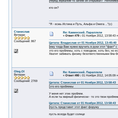
перед зеркалом-то зачем он открывал? Непон
кто он?
"Я - есмь Истина и Путь, Альфа и Омега ..."(с)
Станислав
Re: Каминский. Параллели
Ветеран
«
Ответ #79 :
01 Ноября 2012, 13:58:43 »
Сообщений: 867
Цитата: Владислав от 01 Ноября 2012, 13:45:40
ему тогда Вам нужно вручить в руки этот "факт" с
это его проблемы, хоть с поводком, хоть без, но е
Хватит забивать физику безответственными бла-бл
Oleg.Ol
Re: Каминский. Параллели
Ветеран
«
Ответ #80 :
01 Ноября 2012, 14:05:09 »
Сообщений: 2769
Цитата: Станислав от 01 Ноября 2012, 13:58:43
это его проблемы
У меня нет этих проблем.
А если ты жирный физически - то это твои пробле
Цитата: Станислав от 01 Ноября 2012, 13:58:43
пусть представит этот факт форуму
пусть всегда будет солнце