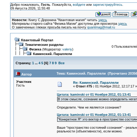
Добро пожаловать,
Гость
. Пожалуйста,
войдите
или
зарегистрируйтесь
.
09 Августа 2026, 11:55:48
Новости:
Книгу С.Доронина "Квантовая магия" читать
здесь
Материалы старого сайта "Физика Магии" доступны для просмотра
здесь
О замеченных глюках просьба писать на почту
quantmag@mail.ru
Квантовый Портал
Тематические разделы
0 Пользователей
Физика
(Модератор:
valeriy
)
Каминский. Параллели
Страниц:
1
...
4
5
[
6
]
7
8
9
Все
Тема: Каминский. Параллели (Прочитано 20356
Автор
Участник
Re: Каминский. Параллели
Гость
«
Ответ #75 :
01 Ноября 2012, 12:17:17 »
Цитата: kaminski от 01 Ноября 2012, 01:13:41
В этом смысле, сознание можно определить негати
Определите. Чем не является сознание?
Цитата: kaminski от 01 Ноября 2012, 01:13:41
"Конкретное Я" это вектор в пространстве состоя
Ваше "пространство состояний сознания" - реально
реальности (объективности), если можно.