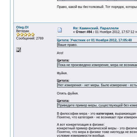
Право, какой вы бестолковый. Тот порядок, которы
Oleg.Ol
Re: Каминский. Параллели
Ветеран
«
Ответ #84 :
01 Ноября 2012, 17:57:12 »
Сообщений: 2769
Цитата: Участник от 01 Ноября 2012, 17:05:40
Ваше право.
Ато!
Цитата:
Пока не произведено измерение, мера не возникае
Фуйня.
Цитата:
Нет измерения - нет меры. Было измерение - есть
Опять фуйня.
Цитата:
Приведите пример меры, существующей без изме
В философии мера - это
категория
, выражающая 
Понятно, что категория - не возникает при измерен
А вот конкретизация в физике:
конкретный пример физической меры - это физичес
Понятно, что мера в физике тоже ниоткуда не воз
условие измеримости вообще.