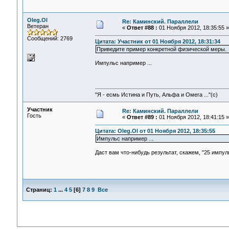
Oleg.Ol
Re: Каминский. Параллели
Ветеран
«
Ответ #88 :
01 Ноября 2012, 18:35:55 »
Сообщений: 2769
Цитата: Участник от 01 Ноября 2012, 18:31:34
Приведите пример конкретной физической меры.
Импульс например ...
"Я - есмь Истина и Путь, Альфа и Омега ..."(с)
Участник
Re: Каминский. Параллели
Гость
«
Ответ #89 :
01 Ноября 2012, 18:41:15 »
Цитата: Oleg.Ol от 01 Ноября 2012, 18:35:55
Импульс например ...
Даст вам что-нибудь результат, скажем, "25 импул
Страниц:
1
...
4
5
[
6
]
7
8
9
Все