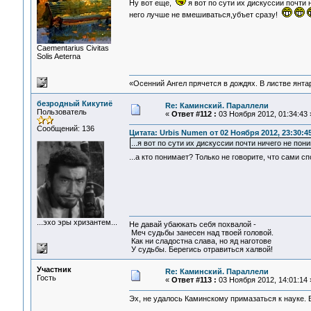
Ну вот еще,
я вот по сути их дискуссии почти 
него лучше не вмешиваться,убъет сразу!
Сaementarius Civitas
Solis Aeterna
«Осенний Ангел прячется в дождях. В листве янтарн
безродный Кикутиё
Re: Каминский. Параллели
Пользователь
«
Ответ #112 :
03 Ноября 2012, 01:34:43 
Сообщений: 136
Цитата: Urbis Numen от 02 Ноября 2012, 23:30:4
...я вот по сути их дискуссии почти ничего не пони
...а кто понимает? Только не говорите, что сами сп
...эхо эры хризантем...
Не давай убаюкать себя похвалой -
Меч судьбы занесен над твоей головой.
Как ни сладостна слава, но яд наготове
У судьбы. Берегись отравиться халвой!
Участник
Re: Каминский. Параллели
Гость
«
Ответ #113 :
03 Ноября 2012, 14:01:14 
Эх, не удалось Каминскому примазаться к науке. 