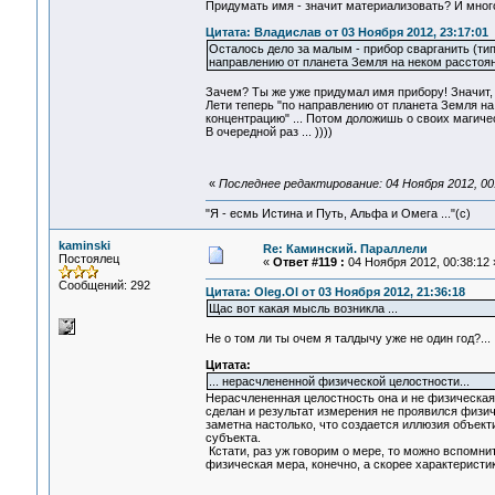
Придумать имя - значит материализовать? И мног
Цитата: Владислав от 03 Ноября 2012, 23:17:01
Осталось дело за малым - прибор сварганить (тип
направлению от планета Земля на неком расстоян
Зачем? Ты же уже придумал имя прибору! Значит, 
Лети теперь "по направлению от планета Земля на
концентрацию" ... Потом доложишь о своих магиче
В очередной раз ... ))))
«
Последнее редактирование: 04 Ноября 2012, 00:
"Я - есмь Истина и Путь, Альфа и Омега ..."(с)
kaminski
Re: Каминский. Параллели
Постоялец
«
Ответ #119 :
04 Ноября 2012, 00:38:12 
Сообщений: 292
Цитата: Oleg.Ol от 03 Ноября 2012, 21:36:18
Щас вот какая мысль возникла ...
Не о том ли ты очем я талдычу уже не один год?...
Цитата:
... нерасчлененной физической целостности...
Нерасчлененная целостность она и не физическая.
сделан и результат измерения не проявился физиче
заметна настолько, что создается иллюзия объект
субъекта.
Кстати, раз уж говорим о мере, то можно вспомнить
физическая мера, конечно, а скорее характеристи