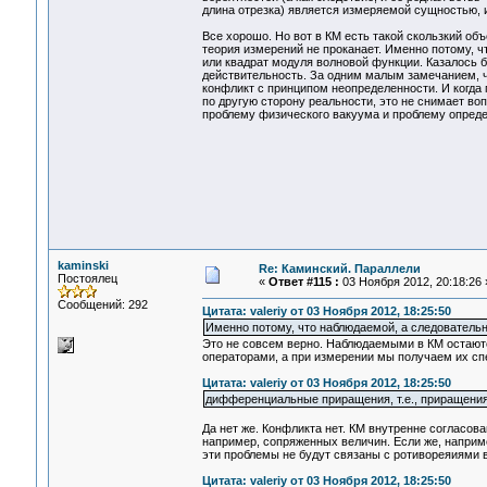
длина отрезка) является измеряемой сущностью, и
Все хорошо. Но вот в КМ есть такой скользкий объ
теория измерений не проканает. Именно потому, ч
или квадрат модуля волновой функции. Казалось 
действительность. За одним малым замечанием, ч
конфликт с принципом неопределенности. И когда 
по другую сторону реальности, это не снимает во
проблему физического вакуума и проблему опреде
kaminski
Re: Каминский. Параллели
Постоялец
«
Ответ #115 :
03 Ноября 2012, 20:18:26 
Сообщений: 292
Цитата: valeriy от 03 Ноября 2012, 18:25:50
Именно потому, что наблюдаемой, а следователь
Это не совсем верно. Наблюдаемыми в КМ остаются 
операторами, а при измерении мы получаем их сп
Цитата: valeriy от 03 Ноября 2012, 18:25:50
дифференциальные приращения, т.е., приращения 
Да нет же. Конфликта нет. КМ внутренне согласо
например, сопряженных величин. Если же, наприме
эти проблемы не будут связаны с ротивореяиями в
Цитата: valeriy от 03 Ноября 2012, 18:25:50