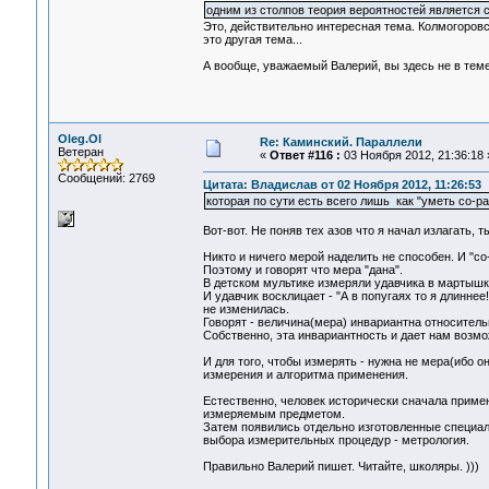
одним из столпов теория вероятностей является 
Это, действительно интересная тема. Колмогоров
это другая тема...
А вообще, уважаемый Валерий, вы здесь не в теме 
Oleg.Ol
Re: Каминский. Параллели
Ветеран
«
Ответ #116 :
03 Ноября 2012, 21:36:18 
Сообщений: 2769
Цитата: Владислав от 02 Ноября 2012, 11:26:53
которая по сути есть всего лишь как "уметь со-р
Вот-вот. Не поняв тех азов что я начал излагать, 
Никто и ничего мерой наделить не способен. И "со
Поэтому и говорят что мера "дана".
В детском мультике измеряли удавчика в мартышках
И удавчик восклицает - "А в попугаях то я длиннее
не изменилась.
Говорят - величина(мера) инвариантна относител
Собственно, эта инвариантность и дает нам возмо
И для того, чтобы измерять - нужна не мера(ибо о
измерения и алгоритма применения.
Естественно, человек исторически сначала примен
измеряемым предметом.
Затем появились отдельно изготовленные специал
выбора измерительных процедур - метрология.
Правильно Валерий пишет. Читайте, школяры. )))