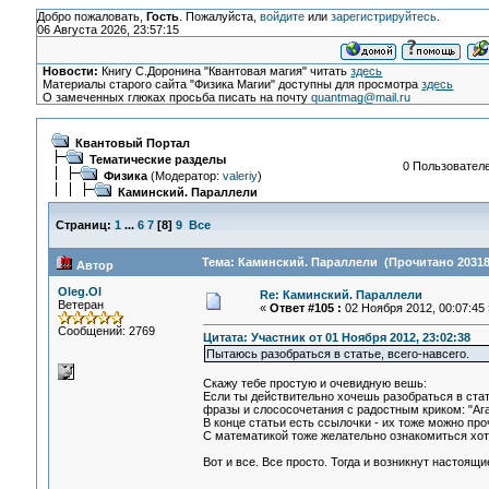
Добро пожаловать,
Гость
. Пожалуйста,
войдите
или
зарегистрируйтесь
.
06 Августа 2026, 23:57:15
Новости:
Книгу С.Доронина "Квантовая магия" читать
здесь
Материалы старого сайта "Физика Магии" доступны для просмотра
здесь
О замеченных глюках просьба писать на почту
quantmag@mail.ru
Квантовый Портал
Тематические разделы
0 Пользователе
Физика
(Модератор:
valeriy
)
Каминский. Параллели
Страниц:
1
...
6
7
[
8
]
9
Все
Тема: Каминский. Параллели (Прочитано 20318
Автор
Oleg.Ol
Re: Каминский. Параллели
Ветеран
«
Ответ #105 :
02 Ноября 2012, 00:07:45 
Сообщений: 2769
Цитата: Участник от 01 Ноября 2012, 23:02:38
Пытаюсь разобраться в статье, всего-навсего.
Скажу тебе простую и очевидную вешь:
Если ты действительно хочешь разобраться в стать
фразы и слососочетания с радостным криком: "Ага
В конце статьи есть ссылочки - их тоже можно про
С математикой тоже желательно ознакомиться хот
Вот и все. Все просто. Тогда и возникнут настоящи