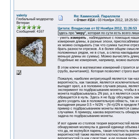
valeriy
Re: Каминский. Параллели
Глобальный модератор
«
Ответ #114 :
03 Ноября 2012, 18:25:50 
Ветеран
Цитата: Владислав от 02 Ноября 2012, 11:26:53
Сообщений: 4167
здесь про "
меру
", которая по сути есть всего ли
- уметь
измерять
, наблюдаемые с помощью наших 
измерения длины, в разные эпохи, приспосабливали
их можно складывать (так что сумма тысячи отрез
брать разности отрезков. А в более общем смысле,
положенных рядом, не в стык, а слегка накладывая
меньше длины их суммы). Можно вычислять длину т
Подобные же измерения, например, можно выполня
В этом ключе в математике измерений строится а
(грубо, вычитания)). Которая позволяет строго в
Пожалую, наиболее интригующей является так-наз
вероятность, как таковая, является исключительн
выпадет орел, а в половине случаев решка, являе
эксперимент по подбрасыванию монеты, чтобы в ко
монета подбрасывалась 2N раз, а n является сколь
обращается в нуль. Здесь я не буду обсуждать за
долго уходить как в положительную область, так и 
выпадения решки 0.5 = N/2N ~ (N-n)/2N в пределе
пример с подбрасыванием монеты является самым
случаями. К примеру, какова вероятность обнаруж
задача по подбрасыванию монеты.
И вот одним из столпов теория вероятностей явля
обнаружения молекулы в данной единице объема δV
что да, не волнуйся парень, такая плотность вероя
вероятностей также является плотностью вероятно
вероятностей (а как следствие, и ее родная ветвь 