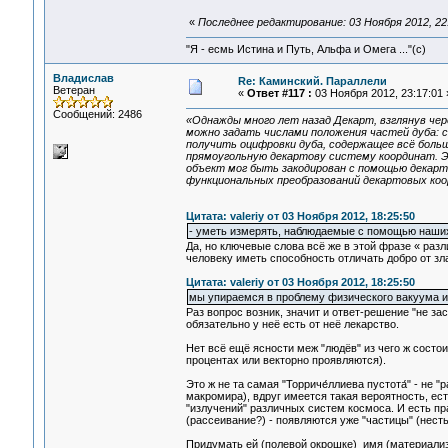
«
Последнее редактирование: 03 Ноября 2012, 22:
"Я - есмь Истина и Путь, Альфа и Омега ..."(с)
Владислав
Re: Каминский. Параллели
Ветеран
«
Ответ #117 :
03 Ноября 2012, 23:17:01 
Сообщений: 2486
«Однажды много лет назад Декарт, взглянув чере
можно задать числами положения частей дуба: 
получить оцифровки дуба, содержащее всё больш
прямоугольную декартову систему координат. 
объект мог быть закодирован с помощью декарт
функциональных преобразований декартовых коор
Цитата: valeriy от 03 Ноября 2012, 18:25:50
- уметь измерять, наблюдаемые с помощью наших 
Да, но ключевые слова всё же в этой фразе « раз
человеку иметь способность отличать добро от зла,
Цитата: valeriy от 03 Ноября 2012, 18:25:50
мы упираемся в проблему физического вакуума и 
Раз вопрос возник, значит и ответ-решение "не за
обязательно у неё есть от неё лекарство.
Нет всё ещё ясности меж "людёв" из чего ж состои
процентах или векторно проявляются).
Это ж не та самая "Торриче́ллиева пустота́" - не
макромира), вдруг имеется такая вероятность, ест
"излучений" различных систем космоса. И есть пра
(рассеивание?) - появляются уже "частицы" (нест
Придумать ей (полевой окрошке) имя (материализ