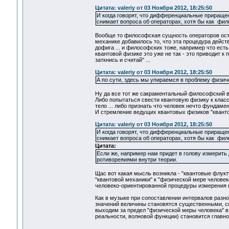
Цитата: valeriy от 03 Ноября 2012, 18:25:50
И когда говорят, что дифференциальные приращени
снимает вопроса об операторах, хотя бы как фи
Вообще то философская сущность операторов оста
механике добавилось то, что эта процедура дейст
дофига ... и философских тоже, например что есть
квантовой физике это уже не так - это приводит к п
заткнись и считай" ...
Цитата: valeriy от 03 Ноября 2012, 18:25:50
А по сути, здесь мы упираемся в проблему физич
Ну да все тот же сакраментальный философский воп
Либо попытаться свести квантовую физику к класс
тело ... либо признать что человек нечто фундам
И стремление ведущих квантовых физиков "кванто
Цитата: valeriy от 03 Ноября 2012, 18:25:50
И когда говорят, что дифференциальные приращени
снимает вопроса об операторах, хотя бы как фи
Цитата:
Если же, например нам придет в голову измерить 
ротивореяиями внутри теории.
Щас вот какая мысль возникла - "квантовые флук
"квантовой механики" к "физической мере человек
человеко-ориентированной процедуры измерения 
Как в музыке при сопоставлении интервалов разно
значений величины становятся существенными, с
выходим за предел "физической меры человека" в
реальности, волновой функции) становится главно