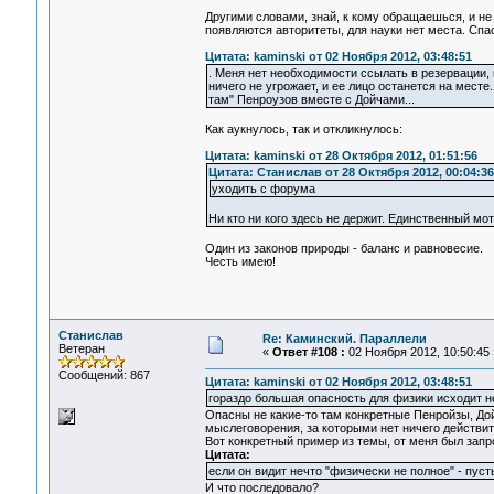
Другими словами, знай, к кому обращаешься, и не
появляются авторитеты, для науки нет места. Спа
Цитата: kaminski от 02 Ноября 2012, 03:48:51
. Меня нет необходимости ссылать в резервации, к
ничего не угрожает, и ее лицо останется на месте
там" Пенроузов вместе с Дойчами...
Как аукнулось, так и откликнулось:
Цитата: kaminski от 28 Октября 2012, 01:51:56
Цитата: Станислав от 28 Октября 2012, 00:04:36
уходить с форума
Ни кто ни кого здесь не держит. Единственный м
Один из законов природы - баланс и равновесие.
Честь имею!
Станислав
Re: Каминский. Параллели
Ветеран
«
Ответ #108 :
02 Ноября 2012, 10:50:45 
Сообщений: 867
Цитата: kaminski от 02 Ноября 2012, 03:48:51
гораздо большая опасность для физики исходит не
Опасны не какие-то там конкретные Пенройзы, До
мыслеговорения, за которыми нет ничего действит
Вот конкретный пример из темы, от меня был запр
Цитата:
если он видит нечто "физически не полное" - пус
И что последовало?