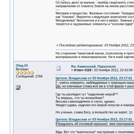
Осталось дело за малым - прибор сварганить (тип
направлению от планета Земля на неком расстояни
---
Материя и вещество. Фазовые состояния. Твердое, 
как "плазма". Вероятно следующее агрегатное сос
Менделеева" бесконечна и в низ и вверх. Земные
творятся и заурановые элементы и "осколки ядер"
«
Последнее редактирование: 03 Ноября 2012, 23
Не сторонник "квантовой магии, психологии и проч
материальное и нематериальное. Ни в коей партии
Oleg.Ol
Re: Каминский. Параллели
Ветеран
«
Ответ #118 :
03 Ноября 2012, 23:42:06 
Сообщений: 2769
Цитата: Владислав от 03 Ноября 2012, 23:17:01
- -уметь измерять, наблюдаемые с помощью наших
Да, но ключевые слова всё же в этой фразе « раз
Где ты разлядел тут "наделение мерой"?
Ты веришь, что ты волшебник?
Весьма самонадеянно и глупо, однако.
Увидел удава, наделил его мерой попугая и измери
Но ученые, слава Богу, в волшебство не верят. )))
Цитата: Владислав от 03 Ноября 2012, 23:17:01
Придумать ей (полевой окрошке) имя (материали
Мда. Вот что "магическое" настроение с понятиями 