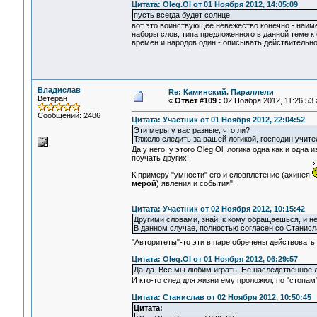
Цитата: Oleg.Ol от 01 Ноября 2012, 14:05:09
пусть всегда будет солнце
вот это воинствующее невежество конечно - наим
наборы слов, типа предложенного в данной теме к
времен и народов один - описывать действительно
Владислав
Re: Каминский. Параллели
Ветеран
«
Ответ #109 :
02 Ноября 2012, 11:26:53 
Сообщений: 2486
Цитата: Участник от 01 Ноября 2012, 22:04:52
Эти меры у вас разные, что ли?
Тяжело следить за вашей логикой, господин учите
Да у него, у этого Oleg.Ol, логика одна как и одн
поучать других!
К примеру "умности" его и словплетение (ахинея
мерой
) явления и события".
Цитата: Участник от 02 Ноября 2012, 10:15:42
Другими словами, знай, к кому обращаешься, и н
В данном случае, полностью согласен со Станисла
"Авторитеты"-то эти в паре обречены действовать
Цитата: Oleg.Ol от 01 Ноября 2012, 06:29:57
Да-да. Все мы любим играть. Не наследственное 
И кто-то след для жизни ему проложил, по "стопам" 
Цитата: Станислав от 02 Ноября 2012, 10:50:45
Цитата: