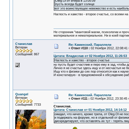
Oleg.Ol от Вчера в 13:05:09
пусть всегда будет солнце
вот это воинствующее невежество и есть наибольш
Наглость и хамство - второе счастье, со всеми на
Не сторонник "квантовой магии, психологии и проч
материальное и нематериальное. Ни в коей партии
Станислав
Re: Каминский. Параллели
Ветеран
«
Ответ #110 :
02 Ноября 2012, 22:08:41 
Сообщений: 867
Цитата: Владислав от 02 Ноября 2012, 11:26:53
Наглость и хамство - второе счастье
ну пусть будет счастлив и перо ему в зад, чтобы 
Лично я не счастье здесь ищу и от несчастья не бе
Ищу кто к физики до сих пор относится как к науке
И констатирую - в предложенной к обсуждению раб
Quangel
Re: Каминский. Параллели
Ветеран
«
Ответ #111 :
02 Ноября 2012, 23:30:45 
Сообщений: 7733
Станислав
,
Цитата: Станислав от 01 Ноября 2012, 14:14:12
ожидал, что ничего, кроме трепа, от Oleg.Ol не п
и подержать на форуме, но в отдельной от физики 
дискредитируют, что оставлять их тут - терять лиц