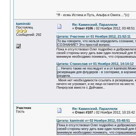
"Я - есмь Истина и Путь, Альфа и Омега ..."(с)
kaminski
Re: Каминский. Параллели
Постоялец
«
Ответ #106 :
02 Ноября 2012, 03:48:51 
Сообщений: 292
Цитата: Участник от 01 Ноября 2012, 21:52:11
То вы говорите, что нельзя определить сознание,
СОЗНАНИЕ? Это простой вопрос.
Пока я отсутствовал Олег подробно и доброжелате
своей стороны могу дать вам один полезный для б
минимум необходимо понимать, что спрашиваешь.
Цитата: Станислав от 01 Ноября 2012, 14:14:12
... Ничего также не последует и и от kaminski.Мо
резервации для флудеров - в эзотерике, в корзине
раздела.
. Меня нет необходимости ссылать в резервации, к
ничего не угрожает, и ее лицо останется на месте.
Пенроузов вместе с Дойчами...
Участник
Re: Каминский. Параллели
Гость
«
Ответ #107 :
02 Ноября 2012, 10:15:42 
Цитата: kaminski от 02 Ноября 2012, 03:48:51
Пока я отсутствовал Олег подробно и доброжелат
своей стороны могу дать вам один полезный для б
минимум необходимо понимать, что спрашиваешь.