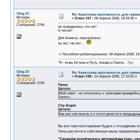
Oleg.Ol
Re: Квантовая запутанность для гуман
Ветеран
«
Ответ #37 :
08 Апреля 2008, 18:59:45 »
Сообщений: 2769
не понравилось что-ли?
А чесна?
Для Ахимсы, персонально:
ну нет, так нет ...
«
Последнее редактирование: 08 Апреля 2008, 19:
"Я - есмь Истина и Путь, Альфа и Омега ..."(с)
Oleg.Ol
Re: Квантовая запутанность для гуман
Ветеран
«
Ответ #38 :
10 Апреля 2008, 17:33:50 »
Сообщений: 2769
Пипа:
Цитата:
Мой совет - не относитесь к эгрегорам враждебно,
своего...
City Angel:
Цитата:
Как раз сию мысль я и хотел донести в предыдущи
Вы все-таки поосторожнее будьте с отчужденем о
Пипа уже почти в собственную икону превратила
"Синдро́м психи́ческого автомати́зма (син.: