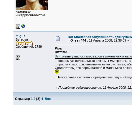
Квантовая
инструменталистка
migus
Re: Квантовая запутанность для гуман
Ветеран
«
Ответ #44 :
11 Апреля 2008, 22:38:09 »
Сообщений: 1789
Pipa
Цитата:
А что еще у вас осталось кроме локальных и нел
... совсем уж нелокальные системы мы трогать не 
...просто я заостряю внимание не на системах, о
Согласитесь, это порой важней и маленькое созн
Нелокальная система - юридическое лицо - облада
«
Последнее редактирование: 11 Апреля 2008, 22:
Страниц:
1
2
[
3
]
4
Все