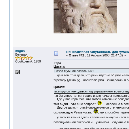
migus
Re: Квантовая запутанность для гуман
Ветеран
«
Ответ #42 :
11 Апреля 2008, 21:47:32 »
Сообщений: 1789
Pipa
Цитата:
Разве я умнее остальных?
... да в том то и дело, что речь идёт не об уме ч
эгрегору (демону) - носителю ума. Ваши рожки я в
Цитата:
все кругом находится под управлением всемогущ
...я бы упростил ситуацию и для начала приписа
Где у вас гарантия, что любой камень не обладает 
там видит - это ещё вопрос?
...особенно в лет
Другое дело, что всё определяется степенями сво
окружающую Реальность.
, как способно пер
... у того же камня здесь сплошные минусы - в
потенциальной энергией и... умником ...случайно