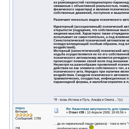
из разновидностей галлюцинаторно-параноидн
связанные с объективной реальностью, «наве
физического характера) и явления психическо
собственных движений, поступков и мышления
Различают несколько видов психического авт
Идеаторный (ассоциативный) психический ав
открытости (ощущение, что собственные мысл
хищения мыслей. Характерно также отчуждение
испытывает не самостоятельно, а под влияние
Сенестопатический психический автоматизм з
псевдогаллюцинаций особым образом, под вли
воздействий).
Моторный (кинестетический) психический авт
ходьба осуществляются не по его собственно
психического автоматизма являются речедвиг
происходит помимо своей воли под внешним 
Несмотря на разнообразие проявлений психич
действия не как элемента собственного «я», а
психического акта. Нередко при наличии явл
воздействия. Синдром психического автомати
травматических, сосудистых, инфекционных п
параноидной формы, и малоблагоприятен в пл
"Я - есмь Истина и Путь, Альфа и Омега ..."(с)
migus
Re: Квантовая запутанность для гуман
Ветеран
«
Ответ #39 :
10 Апреля 2008, 18:45:56 »
Сообщений: 1789
... да он нармальный пацан (деваха) - тока в него 
... профилактика нужна