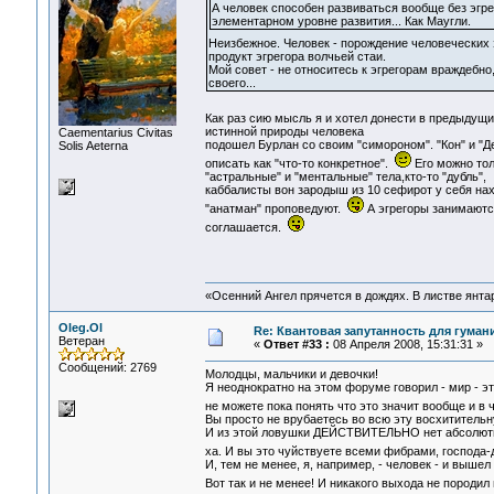
А человек способен развиваться вообще без эгр
элементарном уровне развития... Как Маугли.
Неизбежное. Человек - порождение человеческих
продукт эгрегора волчьей стаи.
Мой совет - не относитесь к эгрегорам враждебно,
своего...
Как раз сию мысль я и хотел донести в предыдущ
истинной природы человека
Сaementarius Civitas
подошел Бурлан со своим "симороном". "Кон" и "Д
Solis Aeterna
описать как "что-то конкретное".
Его можно тол
"астральные" и "ментальные" тела,кто-то "дубль",
каббалисты вон зародыш из 10 сефирот у себя нах
"анатман" проповедуют.
А эгрегоры занимаются
соглашается.
«Осенний Ангел прячется в дождях. В листве янтарн
Oleg.Ol
Re: Квантовая запутанность для гуман
Ветеран
«
Ответ #33 :
08 Апреля 2008, 15:31:31 »
Сообщений: 2769
Молодцы, мальчики и девочки!
Я неоднократно на этом форуме говорил - мир - э
не можете пока понять что это значит вообще и в
Вы просто не врубаетесь во всю эту восхититель
И из этой ловушки ДЕЙСТВИТЕЛЬНО нет абсолютно
ха. И вы это чуйствуете всеми фибрами, господа
И, тем не менее, я, например, - человек - и выш
Вот так и не менее! И никакого выхода не породил