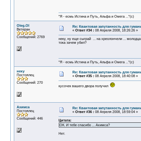
"Я - есмь Истина и Путь, Альфа и Омега ..."(с)
Oleg.Ol
Re: Квантовая запутанность для гуман
Ветеран
«
Ответ #34 :
08 Апреля 2008, 18:26:26 »
Сообщений: 2769
неку, ну еще сыграй ... на хреолончели ... молодца
тока зачем убил?
"Я - есмь Истина и Путь, Альфа и Омега ..."(с)
неку
Re: Квантовая запутанность для гуман
Постоялец
«
Ответ #35 :
08 Апреля 2008, 18:40:08 »
Сообщений: 270
кусочек вашего двора получил
Ахимса
Re: Квантовая запутанность для гуман
Постоялец
«
Ответ #36 :
08 Апреля 2008, 18:59:04 »
Сообщений: 446
Цитата:
ОК. И тебе спасибо ... Ахимса?
Нет.