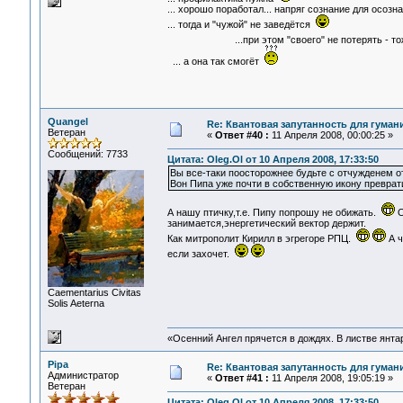
... хорошо поработал... напряг сознание для осозна
... тогда и "чужой" не заведётся
...при этом "своего" не потерять - то
... а она так смогёт
Quangel
Re: Квантовая запутанность для гуман
Ветеран
«
Ответ #40 :
11 Апреля 2008, 00:00:25 »
Сообщений: 7733
Цитата: Oleg.Ol от 10 Апреля 2008, 17:33:50
Вы все-таки поосторожнее будьте с отчужденем о
Вон Пипа уже почти в собственную икону преврат
А нашу птичку,т.е. Пипу попрошу не обижать.
О
занимается,энергетический вектор держит.
Как митрополит Кирилл в эгрегоре РПЦ.
А ч
если захочет.
Сaementarius Civitas
Solis Aeterna
«Осенний Ангел прячется в дождях. В листве янтарн
Pipa
Re: Квантовая запутанность для гуман
Администратор
«
Ответ #41 :
11 Апреля 2008, 19:05:19 »
Ветеран
Цитата: Oleg.Ol от 10 Апреля 2008, 17:33:50