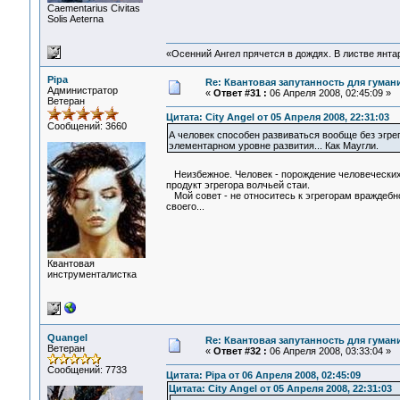
Сaementarius Civitas
Solis Aeterna
«Осенний Ангел прячется в дождях. В листве янтарн
Pipa
Re: Квантовая запутанность для гуман
Администратор
«
Ответ #31 :
06 Апреля 2008, 02:45:09 »
Ветеран
Цитата: City Angel от 05 Апреля 2008, 22:31:03
Сообщений: 3660
А человек способен развиваться вообще без эгр
элементарном уровне развития... Как Маугли.
Неизбежное. Человек - порождение человеческих
продукт эгрегора волчьей стаи.
Мой совет - не относитесь к эгрегорам враждебно,
своего...
Квантовая
инструменталистка
Quangel
Re: Квантовая запутанность для гуман
Ветеран
«
Ответ #32 :
06 Апреля 2008, 03:33:04 »
Сообщений: 7733
Цитата: Pipa от 06 Апреля 2008, 02:45:09
Цитата: City Angel от 05 Апреля 2008, 22:31:03