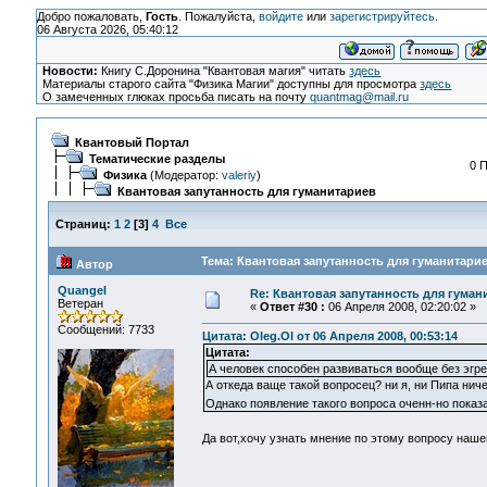
Добро пожаловать,
Гость
. Пожалуйста,
войдите
или
зарегистрируйтесь
.
06 Августа 2026, 05:40:12
Новости:
Книгу С.Доронина "Квантовая магия" читать
здесь
Материалы старого сайта "Физика Магии" доступны для просмотра
здесь
О замеченных глюках просьба писать на почту
quantmag@mail.ru
Квантовый Портал
Тематические разделы
0 
Физика
(Модератор:
valeriy
)
Квантовая запутанность для гуманитариев
Страниц:
1
2
[
3
]
4
Все
Тема: Квантовая запутанность для гуманитарие
Автор
Quangel
Re: Квантовая запутанность для гуман
Ветеран
«
Ответ #30 :
06 Апреля 2008, 02:20:02 »
Сообщений: 7733
Цитата: Oleg.Ol от 06 Апреля 2008, 00:53:14
Цитата:
А человек способен развиваться вообще без эгр
А откеда ваще такой вопросец? ни я, ни Пипа ниче
Однако появление такого вопроса оченн-но показа
Да вот,хочу узнать мнение по этому вопросу нашег