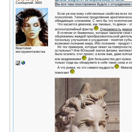
Сообщений: 3660
Вы все-таки поосторожнее будьте с отчуждением 
Если уж кое-кому собственные свойства всех по
психологию. Типичное продолжение архитипическо
обладающих сознанием. С чего бы это психически
Что касается демонов, как таковых, то демон - 
антиэнтропийный фактор
.
Одержимость демоном
В отличие от блаженных, которые закатили свои 
обуреваемы жаждой преобразовательской деятельно
поскольку улучшение и ухудшение - понятия субъе
возможно познание мира. Ибо познание - продукт 
Их тех примеров, которые лежат на поверхности,
Квантовая
остальных? Или бОльший знаток физики, математик
инструменталистка
было осилить этот проект, а всем вам, даже взят
или академиками
. Для большинства дел нужна
только тогда вы обнаружите в себе такие силы и с
А что рожки, но это символ мудрости
. Микел
помогают
.