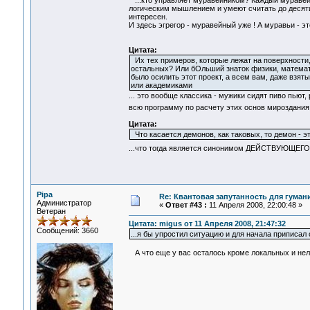
...кто управляет муравейником? Каждый муравей
логическим мышлением и умеют считать до десяти
интересен.
И здесь эгрегор - муравейный уже ! А муравьи - эт
Цитата:
Их тех примеров, которые лежат на поверхности,
остальных? Или бОльший знаток физики, математи
было осилить этот проект, а всем вам, даже взя
или академиками
... это вообще классика - мужики сидят пиво пьют
всю программу по расчету этих основ мироздания 
Цитата:
Что касается демонов, как таковых, то демон -
...что тогда является синонимом ДЕЙСТВУЮЩЕГО
Pipa
Re: Квантовая запутанность для гуман
Администратор
«
Ответ #43 :
11 Апреля 2008, 22:00:48 »
Ветеран
Цитата: migus от 11 Апреля 2008, 21:47:32
Сообщений: 3660
...я бы упростил ситуацию и для начала приписа
А что еще у вас осталось кроме локальных и нел