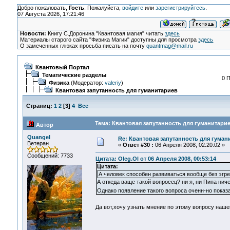
Добро пожаловать,
Гость
. Пожалуйста,
войдите
или
зарегистрируйтесь
.
07 Августа 2026, 17:21:46
Новости:
Книгу С.Доронина "Квантовая магия" читать
здесь
Материалы старого сайта "Физика Магии" доступны для просмотра
здесь
О замеченных глюках просьба писать на почту
quantmag@mail.ru
Квантовый Портал
Тематические разделы
0 
Физика
(Модератор:
valeriy
)
Квантовая запутанность для гуманитариев
Страниц:
1
2
[
3
]
4
Все
Тема: Квантовая запутанность для гуманитарие
Автор
Quangel
Re: Квантовая запутанность для гуман
Ветеран
«
Ответ #30 :
06 Апреля 2008, 02:20:02 »
Сообщений: 7733
Цитата: Oleg.Ol от 06 Апреля 2008, 00:53:14
Цитата:
А человек способен развиваться вообще без эгр
А откеда ваще такой вопросец? ни я, ни Пипа ниче
Однако появление такого вопроса оченн-но показа
Да вот,хочу узнать мнение по этому вопросу нашег