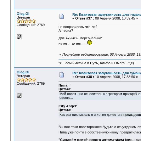
Oleg.Ol
Re: Квантовая запутанность для гуман
Ветеран
«
Ответ #37 :
08 Апреля 2008, 18:59:45 »
Сообщений: 2769
не понравилось что-ли?
А чесна?
Для Ахимсы, персонально:
ну нет, так нет ...
«
Последнее редактирование: 08 Апреля 2008, 19:
"Я - есмь Истина и Путь, Альфа и Омега ..."(с)
Oleg.Ol
Re: Квантовая запутанность для гуман
Ветеран
«
Ответ #38 :
10 Апреля 2008, 17:33:50 »
Сообщений: 2769
Пипа:
Цитата:
Мой совет - не относитесь к эгрегорам враждебно,
своего...
City Angel:
Цитата:
Как раз сию мысль я и хотел донести в предыдущи
Вы все-таки поосторожнее будьте с отчужденем о
Пипа уже почти в собственную икону превратила
"Синдро́м психи́ческого автомати́зма (син.: