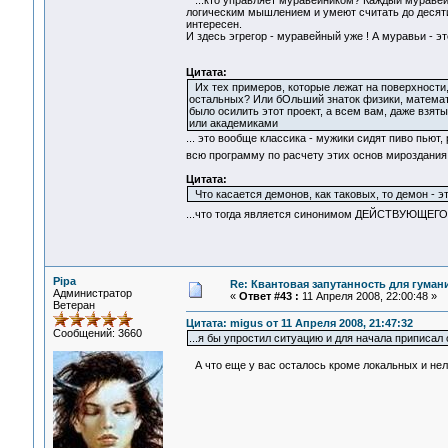
...кто управляет муравейником? Каждый муравей
логическим мышлением и умеют считать до десяти
интересен.
И здесь эгрегор - муравейный уже ! А муравьи - эт
Цитата:
Их тех примеров, которые лежат на поверхности,
остальных? Или бОльший знаток физики, математи
было осилить этот проект, а всем вам, даже взя
или академиками
... это вообще классика - мужики сидят пиво пьют
всю программу по расчету этих основ мироздания 
Цитата:
Что касается демонов, как таковых, то демон -
...что тогда является синонимом ДЕЙСТВУЮЩЕГО
Pipa
Re: Квантовая запутанность для гуман
Администратор
«
Ответ #43 :
11 Апреля 2008, 22:00:48 »
Ветеран
Цитата: migus от 11 Апреля 2008, 21:47:32
Сообщений: 3660
...я бы упростил ситуацию и для начала приписа
А что еще у вас осталось кроме локальных и нел