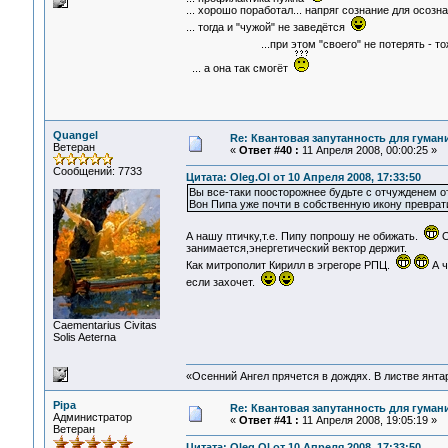
... хорошо поработал... напряг сознание для осозна
... тогда и "чужой" не заведётся
...при этом "своего" не потерять - то
... а она так смогёт
Quangel
Re: Квантовая запутанность для гуман
Ветеран
«
Ответ #40 :
11 Апреля 2008, 00:00:25 »
Сообщений: 7733
Цитата: Oleg.Ol от 10 Апреля 2008, 17:33:50
Вы все-таки поосторожнее будьте с отчужденем о
Вон Пипа уже почти в собственную икону преврат
А нашу птичку,т.е. Пипу попрошу не обижать.
О
занимается,энергетический вектор держит.
Как митрополит Кирилл в эгрегоре РПЦ.
А ч
если захочет.
Сaementarius Civitas
Solis Aeterna
«Осенний Ангел прячется в дождях. В листве янтарн
Pipa
Re: Квантовая запутанность для гуман
Администратор
«
Ответ #41 :
11 Апреля 2008, 19:05:19 »
Ветеран
Цитата: Oleg.Ol от 10 Апреля 2008, 17:33:50