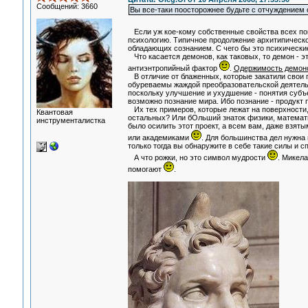
Сообщений: 3660
Вы все-таки поосторожнее будьте с отчуждением 
Если уж кое-кому собственные свойства всех по
психологию. Типичное продолжение архитипическо
обладающих сознанием. С чего бы это психически
Что касается демонов, как таковых, то демон - 
антиэнтропийный фактор
.
Одержимость демоном
В отличие от блаженных, которые закатили свои 
обуреваемы жаждой преобразовательской деятельно
поскольку улучшение и ухудшение - понятия субъе
возможно познание мира. Ибо познание - продукт 
Их тех примеров, которые лежат на поверхности,
Квантовая
остальных? Или бОльший знаток физики, математик
инструменталистка
было осилить этот проект, а всем вам, даже взят
или академиками
. Для большинства дел нужна
только тогда вы обнаружите в себе такие силы и с
А что рожки, но это символ мудрости
. Микел
помогают
.