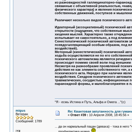
из разновидностей галлюцинаторно-параноидн
связанные с объективной реальностью, «наве
физического характера) и явления психическо
собственных движений, поступков и мышления
Различают несколько видов психического авт
Идеаторный (ассоциативный) психический ав
открытости (ощущение, что собственные мысл
хищения мыслей. Характерно также отчуждение
испытывает не самостоятельно, а под влияние
Сенестопатический психический автоматизм з
псевдогаллюцинаций особым образом, под вли
воздействий).
Моторный (кинестетический) психический авт
ходьба осуществляются не по его собственно
психического автоматизма являются речедвиг
происходит помимо своей воли под внешним 
Несмотря на разнообразие проявлений психич
действия не как элемента собственного «я», а
психического акта. Нередко при наличии явл
воздействия. Синдром психического автомати
травматических, сосудистых, инфекционных п
параноидной формы, и малоблагоприятен в пл
"Я - есмь Истина и Путь, Альфа и Омега ..."(с)
migus
Re: Квантовая запутанность для гуман
Ветеран
«
Ответ #39 :
10 Апреля 2008, 18:45:56 »
Сообщений: 1789
... да он нармальный пацан (деваха) - тока в него 
... профилактика нужна