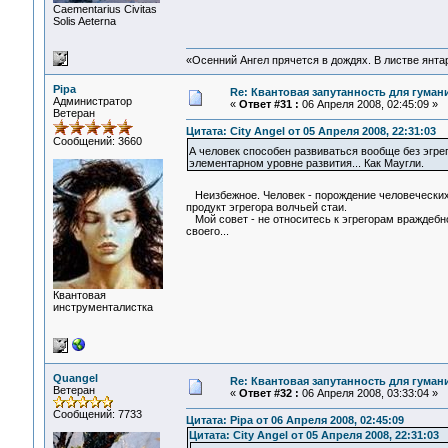
Сaementarius Civitas
Solis Aeterna
«Осенний Ангел прячется в дождях. В листве янтарн
Pipa
Re: Квантовая запутанность для гуман
Администратор
«
Ответ #31 :
06 Апреля 2008, 02:45:09 »
Ветеран
Цитата: City Angel от 05 Апреля 2008, 22:31:03
Сообщений: 3660
А человек способен развиваться вообще без эгр
элементарном уровне развития... Как Маугли.
Неизбежное. Человек - порождение человеческих
продукт эгрегора волчьей стаи.
Мой совет - не относитесь к эгрегорам враждебно,
своего...
Квантовая
инструменталистка
Quangel
Re: Квантовая запутанность для гуман
Ветеран
«
Ответ #32 :
06 Апреля 2008, 03:33:04 »
Сообщений: 7733
Цитата: Pipa от 06 Апреля 2008, 02:45:09
Цитата: City Angel от 05 Апреля 2008, 22:31:03