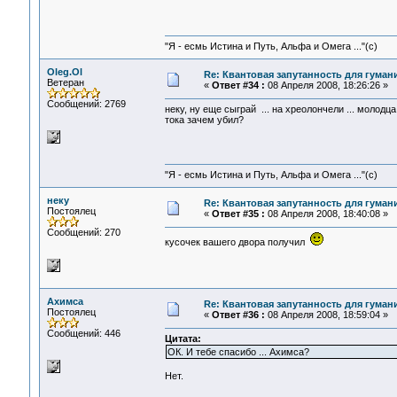
"Я - есмь Истина и Путь, Альфа и Омега ..."(с)
Oleg.Ol
Re: Квантовая запутанность для гуман
Ветеран
«
Ответ #34 :
08 Апреля 2008, 18:26:26 »
Сообщений: 2769
неку, ну еще сыграй ... на хреолончели ... молодца
тока зачем убил?
"Я - есмь Истина и Путь, Альфа и Омега ..."(с)
неку
Re: Квантовая запутанность для гуман
Постоялец
«
Ответ #35 :
08 Апреля 2008, 18:40:08 »
Сообщений: 270
кусочек вашего двора получил
Ахимса
Re: Квантовая запутанность для гуман
Постоялец
«
Ответ #36 :
08 Апреля 2008, 18:59:04 »
Сообщений: 446
Цитата:
ОК. И тебе спасибо ... Ахимса?
Нет.