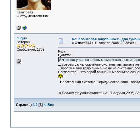
Квантовая
инструменталистка
migus
Re: Квантовая запутанность для гуман
Ветеран
«
Ответ #44 :
11 Апреля 2008, 22:38:09 »
Сообщений: 1789
Pipa
Цитата:
А что еще у вас осталось кроме локальных и нел
... совсем уж нелокальные системы мы трогать не 
...просто я заостряю внимание не на системах, о
Согласитесь, это порой важней и маленькое созн
Нелокальная система - юридическое лицо - облада
«
Последнее редактирование: 11 Апреля 2008, 22:
Страниц:
1
2
[
3
]
4
Все