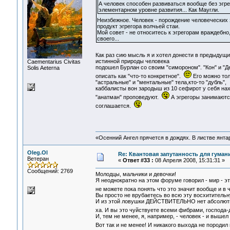
А человек способен развиваться вообще без эгр
элементарном уровне развития... Как Маугли.
Неизбежное. Человек - порождение человеческих
продукт эгрегора волчьей стаи.
Мой совет - не относитесь к эгрегорам враждебно,
своего...
Как раз сию мысль я и хотел донести в предыдущ
истинной природы человека
Сaementarius Civitas
подошел Бурлан со своим "симороном". "Кон" и "Д
Solis Aeterna
описать как "что-то конкретное".
Его можно тол
"астральные" и "ментальные" тела,кто-то "дубль",
каббалисты вон зародыш из 10 сефирот у себя нах
"анатман" проповедуют.
А эгрегоры занимаются
соглашается.
«Осенний Ангел прячется в дождях. В листве янтарн
Oleg.Ol
Re: Квантовая запутанность для гуман
Ветеран
«
Ответ #33 :
08 Апреля 2008, 15:31:31 »
Сообщений: 2769
Молодцы, мальчики и девочки!
Я неоднократно на этом форуме говорил - мир - э
не можете пока понять что это значит вообще и в
Вы просто не врубаетесь во всю эту восхититель
И из этой ловушки ДЕЙСТВИТЕЛЬНО нет абсолютно
ха. И вы это чуйствуете всеми фибрами, господа
И, тем не менее, я, например, - человек - и выш
Вот так и не менее! И никакого выхода не породил