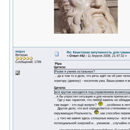
migus
Re: Квантовая запутанность для гуман
Ветеран
«
Ответ #42 :
11 Апреля 2008, 21:47:32 »
Сообщений: 1789
Pipa
Цитата:
Разве я умнее остальных?
... да в том то и дело, что речь идёт не об уме ч
эгрегору (демону) - носителю ума. Ваши рожки я в
Цитата:
все кругом находится под управлением всемогущ
...я бы упростил ситуацию и для начала приписа
Где у вас гарантия, что любой камень не обладает 
там видит - это ещё вопрос?
...особенно в лет
Другое дело, что всё определяется степенями сво
окружающую Реальность.
, как способно пер
... у того же камня здесь сплошные минусы - в
потенциальной энергией и... умником ...случайно