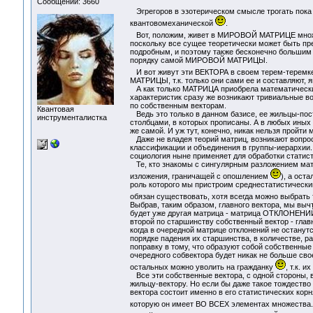
Сообщений: 3660
Эгрегоров в эзотерическом смысле трогать пока н
квантовомеханической
.
Вот, положим, живет в МИРОВОЙ МАТРИЦЕ множ
поскольку все сущее теоретически может быть пре
подробным, и поэтому также бесконечно большим 
порядку самой МИРОВОЙ МАТРИЦЫ.
И вот живут эти ВЕКТОРА в своем терем-теремк
МАТРИЦЫ, т.к. только они сами ее и составляют, я
А как только МАТРИЦА приобрела математические 
характеристик сразу же возникают тривиальные во
по собственным векторам.
Квантовая
Ведь это только в данном базисе, ее жильцы-пост
инструменталистка
столбцами, в которых прописаны. А в любых иных 
же самой. И уж тут, конечно, никак нельзя пройти 
Даже не владея теорий матриц, возникают вопрос
классификации и объединения в группы-иерархии.
социология ныне применяет для обработки статис
Те, кто знакомы с сингулярным разложением матр
изложения, граничащей с опошлением
), а ост
роль которого мы пристроим среднестатистический 
обязан существовать, хотя всегда можно выбрать 
Выбрав, таким образом, главного вектора, мы вычт
будет уже другая матрица - матрица ОТКЛОНЕНИЙ 
второй по старшинству собственный вектор - главны
когда в очередной матрице отклонений не останут
порядке падения их старшинства, в количестве, р
поправку в тому, что образуют собой собственные 
очередного собвектора будет никак не больше сво
остальных можно уволить на гражданку
, т.к. 
Все эти собственные вектора, с одной стороны, 
жильцу-вектору. Но если бы даже такое тождество 
вектора состоит именно в его статистических ко
которую он имеет ВО ВСЕХ элементах множества. 