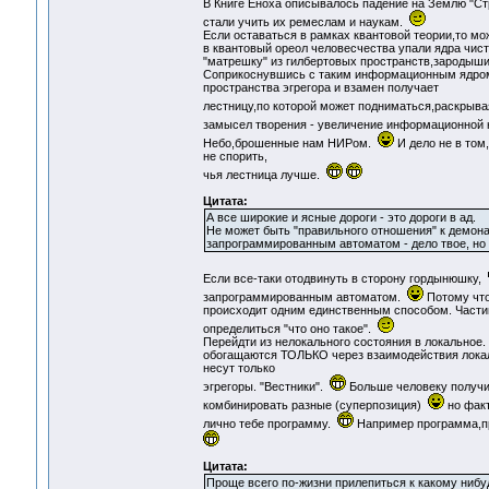
В Книге Еноха описывалось падение на Землю "Ст
стали учить их ремеслам и наукам.
Если оставаться в рамках квантовой теории,то мо
в квантовый ореол человесчества упали ядра чис
"матрешку" из гилбертовых пространств,зародыши 
Соприкоснувшись с таким информационным ядром,
пространства эгрегора и взамен получает
лестницу,по которой может подниматься,раскрыв
замысел творения - увеличение информационной
Небо,брошенные нам НИРом.
И дело не в том
не спорить,
чья лестница лучше.
Цитата:
А все широкие и ясные дороги - это дороги в ад.
Не может быть "правильного отношения" к демонам
запрограммированным автоматом - дело твое, но и
Если все-таки отодвинуть в сторону гордынюшку,
запрограммированным автоматом.
Потому что
происходит одним единственным способом. Частиц
определиться "что оно такое".
Перейдти из нелокального состояния в локальное.
обогащаются ТОЛЬКО через взаимодействия локаль
несут только
эгрегоры. "Вестники".
Больше человеку получи
комбинировать разные (суперпозиция)
но факт
лично тебе программу.
Например программа,пр
Цитата:
Проще всего по-жизни прилепиться к какому нибу