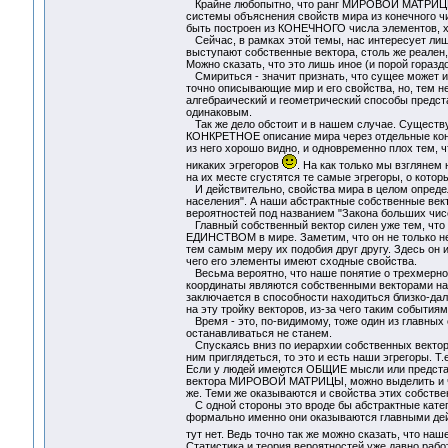
Крайне любопытно, что ранг МИРОВОЙ МАТРИЦЫ, 
системы объяснения свойств мира из конечного 
быть построен из КОНЕЧНОГО числа элементов, х
Сейчас, в рамках этой темы, нас интересует лишь
выступают собственные вектора, столь же реале
Можно сказать, что это лишь иное (и порой горазд
Смириться - значит признать, что сущее может и
точно описывающие мир и его свойства, но, тем н
алгебраический и геометрический способы предста
одинаковым.
Так же дело обстоит и в нашем случае. Существу
КОНКРЕТНОЕ описание мира через отдельные конкр
из него хорошо видно, и одновременно плох тем, 
никаких эгрегоров
. На как только мы взглянем
на их месте сгустятся те самые эгрегоры, о ко
И действительно, свойства мира в целом опред
населения". А наши абстрактные собственные век
вероятностей под названием "Закона больших чис
Главный собственный вектор силен уже тем, что 
ЕДИНСТВОМ в мире. Заметим, что он не только не 
тем самым меру их подобия друг другу. Здесь он
чего его элементы имеют сходные свойства.
Весьма вероятно, что наше понятие о трехмерном
координаты являются собственными векторами н
заключается в способности находиться близко-дале
на эту тройку векторов, из-за чего таким события
Время - это, по-видимому, тоже один из главных 
останавливаться не станем.
Спускаясь вниз по иерархии собственных векторо
ним приглядеться, то это и есть наши эгрегоры. 
Если у людей имеются ОБЩИЕ мысли или представ
вектора МИРОВОЙ МАТРИЦЫ, можно выделить и час
же. Теми же оказываются и свойства этих собстве
С одной стороны это вроде бы абстрактные катего
формально именно они оказываются главными дей
тут нет. Ведь точно так же можно сказать, что н
Статистика и теория вероятностей уже давно рабо