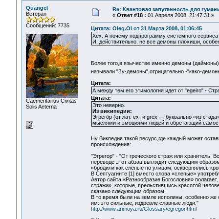
Quangel
Re: Квантовая запутанность для гуман
Ветеран
«
Ответ #18 :
01 Апреля 2008, 21:47:31 »
Сообщений: 7735
Цитата: Oleg.Ol от 31 Марта 2008, 01:06:45
Хех. А почему подпрограмму системного сервиса
И, действительно, не все демоны плохиши, особе
Более того,в язычестве именно демоны (даймоны
называли "Зу-демоны",отрицательно -"како-демо
Цитата:
А между тем его этимология идет от "egeiro" - Ст
Цитата:
Сaementarius Civitas
Это неверно.
Solis Aeterna
Из википедии:
Эгрего́р (от лат. ex- и grex — буквально «из ст
мыслями и эмоциями людей и обретающий самосто
Ну Викпедия такой ресурс,где каждый может остави
происхождения:
"Эгрегор" - "От греческого страж или хранитель. 
переводе этот абзац выглядит следующим образом
«бродили как слепые по улицам, осквернялись кро
В Септуагинте [1] вместо слова «слепые» употреб
Автор сайта «Разнообразие Богословия» полагает
стражи», которые, прельстившись красотой челове
сказано следующим образом:
В то время были на земле исполины, особенно же 
им: это сильные, издревле славные люди."
http://www.arimoya.ru/Glossary/egregor.html