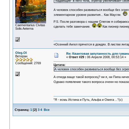
"падающие" в него тела, эгрегор увеличивает свою
А человек способен развиваться вообще без эгре
элементарном уровне развития... Как Маугли.
P.S. После разговора с нашим Олегом я собираюс
Сaementarius Civitas
сделать тебе замечание.
Как пионер пионе
Solis Aeterna
«Осенний Ангел прячется в дождях. В листве янтарн
Oleg.Ol
Re: Квантовая запутанность для гуман
Ветеран
«
Ответ #29 :
06 Апреля 2008, 00:53:14 »
Сообщений: 2769
Цитата:
А человек способен развиваться вообще без эгре
А откеда ваще такой вопросец? ни я, ни Пипа ничег
Однако появление такого вопроса оченн-но показа
"Я - есмь Истина и Путь, Альфа и Омега ..."(с)
Страниц:
1
[
2
]
3
4
Все