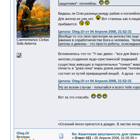
защитники"- погоняйлы.
Видишь ли Олег,разница между рабом и погоняйло
Для ангела ее уже нет.
Вот станешь как я,паца
прибавится.
Цитата: Oleg.Ol от 04 Апреля 2008, 21:52:31
Вообще-то эта твоя претензия на ангельство еще
Сaementarius Civitas
именно в соработничестве Бога и человека. Чело
Solis Aeterna
ангелы и демоны - это просто роботы, психоидн
Вспомнилось что-то: "У нас девиз - "все для блага 
ангелах,созданное иудо-христианской традицией.
существах,живущих в параллельных "тонких" мир
попасть в "дэва-лока" миры дэвов,накопив "полож
состоит из путей превращений вещей. А душа - и
Цитата: Oleg.Ol от 04 Апреля 2008, 21:52:31
Ну во вском случае - попытайся и всего тебе хо
Вот за это спасибо.
«Осенний Ангел прячется в дождях. В листве янтарн
Oleg.Ol
Re: Квантовая запутанность для гуман
Ветеран
«
Ответ #21 :
05 Апреля 2008, 01:05:06 »