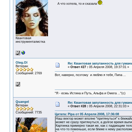
А что хотела, то и сказала
.
Квантовая
инструменталистка
Oleg.Ol
Re: Квантовая запутанность для гуман
Ветеран
«
Ответ #27 :
05 Апреля 2008, 19:37:01 »
Сообщений: 2769
Вот, наверно, поэтому и люблю я тебя, Пипа ...
"Я - есмь Истина и Путь, Альфа и Омега ..."(с)
Quangel
Re: Квантовая запутанность для гуман
Ветеран
«
Ответ #28 :
05 Апреля 2008, 22:31:03 »
Сообщений: 7735
Цитата: Pipa от 05 Апреля 2008, 17:36:08
Наш вектор может вполне "притянуться" к ближа
может не сразу притянуться, а долгое время вы
Картинка примерно такая же, как с падающим тело
на что-то поменьше, если ближе к нему располож