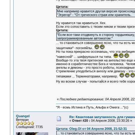
Цитата:
Мне например нравится другая версия происхожд
"Эгрегор" - "От греческого страж или хранитель.
Ну нравится так нравиться. Хех.
Если это сопоставить с твоим ником и твоим призн
Цитата:
"Если все-таки отодвинуть в сторону гордынюшку,
запрограммированным автоматом."
... то становиться совершенно ясно, что ты есть 
защитники"- погоняйлы.
Но ты пока прекрасно осознаешь, что эта амбиция 
"навесной" ... шифруешься ты типа.
Вообще-то эта твоя претензия на ангельство еще 
именно в соработничестве Бога и человека. Челов
ангелы и демоны - это просто роботы, психоидны
Стремление уподобиться ангелу или демону - это 
типажами ... Терминаторами, например.
Ну во вском случае - попытайся и всего тебе хор
«
Последнее редактирование: 04 Апреля 2008, 22:
"Я - есмь Истина и Путь, Альфа и Омега ..."(с)
Quangel
Re: Квантовая запутанность для гуман
Ветеран
«
Ответ #20 :
04 Апреля 2008, 23:30:26 »
Сообщений: 7735
Цитата: Oleg.Ol от 04 Апреля 2008, 21:52:31
... то становиться совершенно ясно, что ты есть