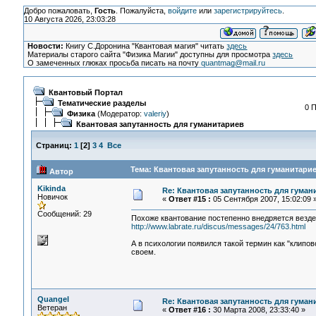
Добро пожаловать,
Гость
. Пожалуйста,
войдите
или
зарегистрируйтесь
.
10 Августа 2026, 23:03:28
Новости:
Книгу С.Доронина "Квантовая магия" читать
здесь
Материалы старого сайта "Физика Магии" доступны для просмотра
здесь
О замеченных глюках просьба писать на почту
quantmag@mail.ru
Квантовый Портал
Тематические разделы
0 
Физика
(Модератор:
valeriy
)
Квантовая запутанность для гуманитариев
Страниц:
1
[
2
]
3
4
Все
Тема: Квантовая запутанность для гуманитарие
Автор
Kikinda
Re: Квантовая запутанность для гуман
Новичок
«
Ответ #15 :
05 Сентября 2007, 15:02:09 
Сообщений: 29
Похоже квантование постепенно внедряется везде,
http://www.labrate.ru/discus/messages/24/763.html
А в психологии появился такой термин как "клипов
своем.
Quangel
Re: Квантовая запутанность для гуман
Ветеран
«
Ответ #16 :
30 Марта 2008, 23:33:40 »