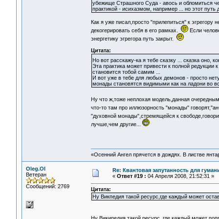
убежище Страшного Суда - авось и обломиться че
практикой - исихазмом, например ... но этот путь 
Как я уже писал,просто "прилепиться" к эгрегору 
декогерировать себя в его рамках.
Если челове
энергетику эгрегора путь закрыт.
Цитата:
Но вот расскажу-ка я тебе сказку ... сказка оно, к
Эта практика может привести к полной редукции к
становится тобой самим ...
И вот уже в тебе для любых демонов - просто не
монады становятся видимыми как на ладони во вс
Ну что ж,тоже неплохая модель,данная очередным
что-то там про иллюзорность "монады" говорят,"ан
"духовной монады",стремящейся к свободе,говори
лучше,чем другие...
«Осенний Ангел прячется в дождях. В листве янтарн
Oleg.Ol
Re: Квантовая запутанность для гуман
Ветеран
«
Ответ #19 :
04 Апреля 2008, 21:52:31 »
Сообщений: 2769
Цитата:
Ну Викпедия такой ресурс,где каждый может остав
Ну Википедия такой ресурс, где каждый может попр