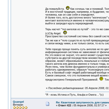
Да пожалуйста.
Как хочешь так и понимай. Тол
И в восточной традиции, например, в буддизме, ч
человека, как он сам себя и определял.
И более того, есть достаточно много "иогических"
мечтают воплотиться именно в человеческом(среди
выйти в запредел круга перерождений.
Терь насчет "тел ангелов из путей" - это то-же са
(с)City Angel.
Пространство состояний системы без самой систем
Так же как и "тело существ из путей превращающ
и связи между ними, а не только связи, то есть си
Тебе гораздо проще понять суть ангелов не по цве
информационная система не зависимая от физическ
Но это вовсе не значит, что ангел может существо
субстрата на другой посредством множества разли
образом, может образовывать локальные и глобаль
такого ангела или демона именно и только тогда, к
Ясен пень, чем более фундаментальна и универс
работать одновременно, образуя "психоидную сеть
Есть и базовый софт людей работающий вообще на
Самое смешное, что это положение вещей можно в
предусмотрено Генеральной Программой.
Тока
«
Последнее редактирование: 05 Апреля 2008, 01:
"Я - есмь Истина и Путь, Альфа и Омега ..."(с)
Quangel
Re: Квантовая запутанность для гуман
Ветеран
«
Ответ #22 :
05 Апреля 2008, 01:57:17 »