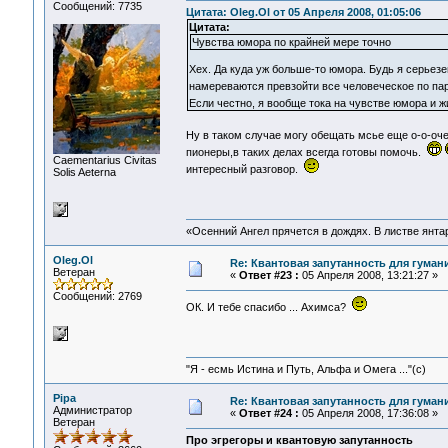
Сообщений: 7735
Цитата: Oleg.Ol от 05 Апреля 2008, 01:05:06
Цитата:
Чувства юмора по крайней мере точно
Хех. Да куда уж больше-то юмора. Будь я серьезе
намереваются превзойти все человеческое по па
Если честно, я вообще тока на чувстве юмора и 
Ну в таком случае могу обещать мсье еще о-о-оч
пионеры,в таких делах всегда готовы помочь.
Сaementarius Civitas
интересный разговор.
Solis Aeterna
«Осенний Ангел прячется в дождях. В листве янтарн
Oleg.Ol
Re: Квантовая запутанность для гуман
Ветеран
«
Ответ #23 :
05 Апреля 2008, 13:21:27 »
Сообщений: 2769
ОК. И тебе спасибо ... Ахимса?
"Я - есмь Истина и Путь, Альфа и Омега ..."(с)
Pipa
Re: Квантовая запутанность для гуман
Администратор
«
Ответ #24 :
05 Апреля 2008, 17:36:08 »
Ветеран
Про эгрегоры и квантовую запутанность