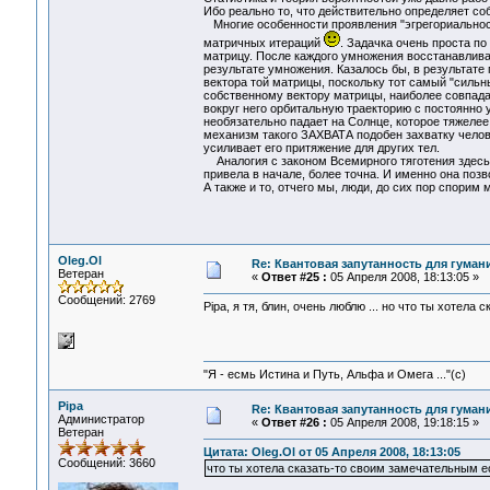
Ибо реально то, что действительно определяет соб
Многие особенности проявления "эгрегориальности
матричных итераций
. Задачка очень проста по
матрицу. После каждого умножения восстанавливае
результате умножения. Казалось бы, в результате
вектора той матрицы, поскольку тот самый "сильн
собственному вектору матрицы, наиболее совпада
вокруг него орбитальную траекторию с постоянно
необязательно падает на Солнце, которое тяжелее
механизм такого ЗАХВАТА подобен захватку челове
усиливает его притяжение для других тел.
Аналогия с законом Всемирного тяготения здесь д
привела в начале, более точна. И именно она позв
А также и то, отчего мы, люди, до сих пор спорим
Oleg.Ol
Re: Квантовая запутанность для гуман
Ветеран
«
Ответ #25 :
05 Апреля 2008, 18:13:05 »
Сообщений: 2769
Pipa, я тя, блин, очень люблю ... но что ты хотел
"Я - есмь Истина и Путь, Альфа и Омега ..."(с)
Pipa
Re: Квантовая запутанность для гуман
Администратор
«
Ответ #26 :
05 Апреля 2008, 19:18:15 »
Ветеран
Цитата: Oleg.Ol от 05 Апреля 2008, 18:13:05
Сообщений: 3660
что ты хотела сказать-то своим замечательным 