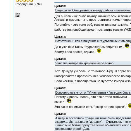
Сообщений: 2769
Цитата:
Видишь ли Олег,разница между рабом и погоняйло
Для ангела и не было накада никаких осмысленных
Ангелы и демоны - это просто автоматизмы - упра
Погоняйло - это тоже раб, только типа начальник.
рабстве или свободе может поставить только УЖ
Цитата:
Вот станешь как я,пацаном с "сурьезными" амбиц
Да я уже был таким "сурьезно" амбициозным.
Всему свое время, однако.
Цитата:
Чувства юмора по крайней мере точно
Хех. Да куда уж больше-то юмора. Будь я серьезен
намереваются превзойти все человеческое по па
Если честно, я вообще тока на чувстве юмора и ж
Цитата:
Вспомнилось что-то: "У нас девиз - "все для блага
Потому и вспомнилось, что это о тебе любимом ... 
смысл.
Это как я понимаю и есть "юмор по-пионэрски".
Цитата:
А ведь в восточной традиции тоже были предста
людям... Их называли "дэвами". Считалось что д
Лично мне ближе представление об ангелах как о
осознавшего себя Дао.