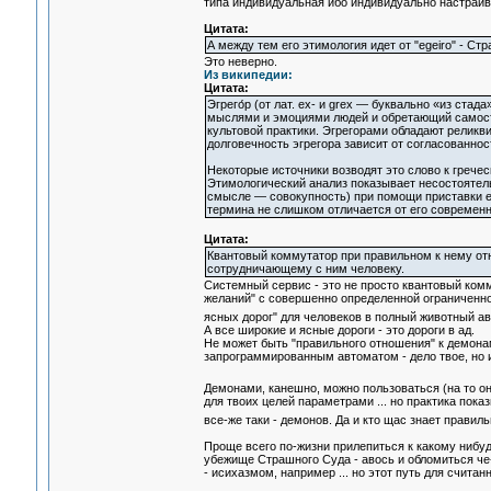
типа индивидуальная ибо индивидуально настраив
Цитата:
А между тем его этимология идет от "egeiro" - Ст
Это неверно.
Из википедии:
Цитата:
Эгрего́р (от лат. ex- и grex — буквально «из ст
мыслями и эмоциями людей и обретающий самосто
культовой практики. Эгрегорами обладают реликви
долговечность эгрегора зависит от согласованнос
Некоторые источники возводят это слово к гречес
Этимологический анализ показывает несостоятельн
смысле — совокупность) при помощи приставки e
термина не слишком отличается от его современно
Цитата:
Квантовый коммутатор при правильном к нему от
сотрудничающему с ним человеку.
Системный сервис - это не просто квантовый комм
желаний" с совершенно определенной ограниченно
ясных дорог" для человеков в полный животный 
А все широкие и ясные дороги - это дороги в ад.
Не может быть "правильного отношения" к демонам.
запрограммированным автоматом - дело твое, но и 
Демонами, канешно, можно пользоваться (на то о
для твоих целей параметрами ... но практика показ
все-же таки - демонов. Да и кто щас знает прав
Проще всего по-жизни прилепиться к какому нибу
убежище Страшного Суда - авось и обломиться че-
- исихазмом, например ... но этот путь для считан