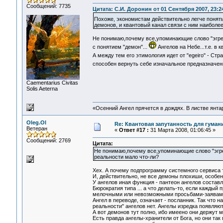
Сообщений: 7735
Цитата: С.И. Доронин от 01 Сентября 2007, 23:2
Похоже, экономистам действительно легче понять
демонов, и квантовый канал связи с ним наиболее
Не понимаю,почему все,упоминающие слово "эгрег
с понятием "демон"...
Ангелов на Небе...т.е. в
А между тем его этимология идет от "egeiro" - Ст
способен вернуть себе изначальное предназначе
Сaementarius Civitas
Solis Aeterna
«Осенний Ангел прячется в дождях. В листве янтарн
Oleg.Ol
Re: Квантовая запутанность для гуман
Ветеран
«
Ответ #17 :
31 Марта 2008, 01:06:45 »
Сообщений: 2769
Цитата:
Не понимаю,почему все,упоминающие слово "эгрего
реальности мало что-ли?
Хех. А почему подпрограмму системного сервиса 
И, действительно, не все демоны плохиши, особен
У ангелов иная функция - пантеон ангелов соста
Бюрократия типа ... а что делать-то, если кажды
мелочными или невозможными просьбами-заявам
Ангел в переводе, означает - посланник. Так что 
реальности" ангелов нет. Ангелы изредка появляют
А вот демонов тут полно, ибо имеено они держут м
Есть правда ангелы-хранители от Бога, но они так