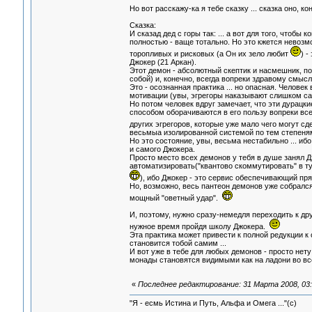
Но вот расскажу-ка я тебе сказку ... сказка оно, ко
Сказка:
И сказад дед с горы так: ... а вот для того, чтоб
полностью - ваще тотально. Но это кжется невозмо
торопливых и рисковых (а Он их зело любит
) -
Джокер (21 Аркан).
Этот демон - абсолютный скептик и насмешник, 
собой) и, конечно, всегда вопреки здравому смысл
Это - осознанная практика ... но опасная. Челове
мотивации (увы, эгрегоры наказывают слишком са
Но потом человек вдруг замечает, что эти дурац
способом оборачиваются в его пользу вопреки всем
других эгрегоров, которые уже мало чего могут сд
весьмыа изолированной системой по тем степеня
Но это состояние, увы, весьма нестабильно ... иб
и самого Джокера.
Просто место всех демонов у тебя в душе занял Д
автоматизировать("квантово скоммутировать" в т
), ибо Джокер - это сервис обеспечивающий пр
Но, возможно, весь пантеон демонов уже собрался 
мощный "оветный удар".
И, поэтому, нужно сразу-немедля переходить к др
нужное время пройдя школу Джокера.
Эта практика может привести к полной редукции к 
становится тобой самим ...
И вот уже в тебе для любых демонов - просто нет
монады становятся видимыми как на ладони во все
«
Последнее редактирование: 31 Марта 2008, 03:
"Я - есмь Истина и Путь, Альфа и Омега ..."(с)