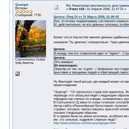
Quangel
Re: Квантовая запутанность для гуман
Ветеран
«
Ответ #18 :
01 Апреля 2008, 21:47:31 »
Сообщений: 7735
Цитата: Oleg.Ol от 31 Марта 2008, 01:06:45
Хех. А почему подпрограмму системного сервиса
И, действительно, не все демоны плохиши, особе
Более того,в язычестве именно демоны (даймоны
называли "Зу-демоны",отрицательно -"како-демо
Цитата:
А между тем его этимология идет от "egeiro" - Ст
Цитата:
Сaementarius Civitas
Это неверно.
Solis Aeterna
Из википедии:
Эгрего́р (от лат. ex- и grex — буквально «из ст
мыслями и эмоциями людей и обретающий самосто
Ну Викпедия такой ресурс,где каждый может остави
происхождения:
"Эгрегор" - "От греческого страж или хранитель. 
переводе этот абзац выглядит следующим образом
«бродили как слепые по улицам, осквернялись кро
В Септуагинте [1] вместо слова «слепые» употреб
Автор сайта «Разнообразие Богословия» полагает
стражи», которые, прельстившись красотой челове
сказано следующим образом:
В то время были на земле исполины, особенно же 
им: это сильные, издревле славные люди."
http://www.arimoya.ru/Glossary/egregor.html