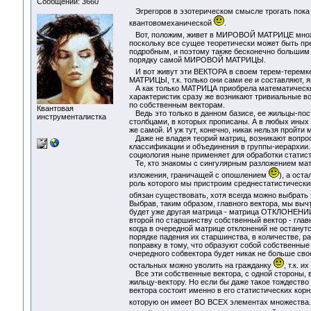
Сообщений: 3660
Эгрегоров в эзотерическом смысле трогать пока н
квантовомеханической
.
Вот, положим, живет в МИРОВОЙ МАТРИЦЕ множ
поскольку все сущее теоретически может быть пре
подробным, и поэтому также бесконечно большим 
порядку самой МИРОВОЙ МАТРИЦЫ.
И вот живут эти ВЕКТОРА в своем терем-теремк
МАТРИЦЫ, т.к. только они сами ее и составляют, я
А как только МАТРИЦА приобрела математические 
характеристик сразу же возникают тривиальные во
по собственным векторам.
Квантовая
Ведь это только в данном базисе, ее жильцы-пост
инструменталистка
столбцами, в которых прописаны. А в любых иных 
же самой. И уж тут, конечно, никак нельзя пройти 
Даже не владея теорий матриц, возникают вопрос
классификации и объединения в группы-иерархии.
социология ныне применяет для обработки статис
Те, кто знакомы с сингулярным разложением матр
изложения, граничащей с опошлением
), а ост
роль которого мы пристроим среднестатистический 
обязан существовать, хотя всегда можно выбрать 
Выбрав, таким образом, главного вектора, мы вычт
будет уже другая матрица - матрица ОТКЛОНЕНИЙ 
второй по старшинству собственный вектор - главны
когда в очередной матрице отклонений не останут
порядке падения их старшинства, в количестве, р
поправку в тому, что образуют собой собственные 
очередного собвектора будет никак не больше сво
остальных можно уволить на гражданку
, т.к. 
Все эти собственные вектора, с одной стороны, 
жильцу-вектору. Но если бы даже такое тождество 
вектора состоит именно в его статистических ко
которую он имеет ВО ВСЕХ элементах множества. 