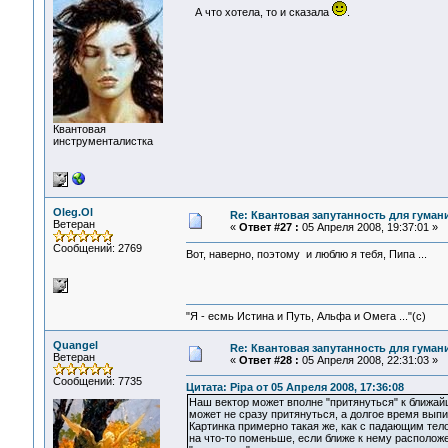
А что хотела, то и сказала
.
Квантовая
инструменталистка
Oleg.Ol
Re: Квантовая запутанность для гуман
Ветеран
«
Ответ #27 :
05 Апреля 2008, 19:37:01 »
Сообщений: 2769
Вот, наверно, поэтому и люблю я тебя, Пипа ...
"Я - есмь Истина и Путь, Альфа и Омега ..."(с)
Quangel
Re: Квантовая запутанность для гуман
Ветеран
«
Ответ #28 :
05 Апреля 2008, 22:31:03 »
Сообщений: 7735
Цитата: Pipa от 05 Апреля 2008, 17:36:08
Наш вектор может вполне "притянуться" к ближа
может не сразу притянуться, а долгое время вы
Картинка примерно такая же, как с падающим тело
на что-то поменьше, если ближе к нему располож