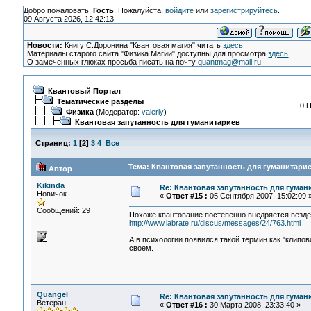
Добро пожаловать,
Гость
. Пожалуйста,
войдите
или
зарегистрируйтесь
.
09 Августа 2026, 12:42:13
Новости:
Книгу С.Доронина "Квантовая магия" читать
здесь
Материалы старого сайта "Физика Магии" доступны для просмотра
здесь
О замеченных глюках просьба писать на почту
quantmag@mail.ru
Квантовый Портал
Тематические разделы
0 
Физика
(Модератор:
valeriy
)
Квантовая запутанность для гуманитариев
Страниц:
1
[
2
]
3
4
Все
Тема: Квантовая запутанность для гуманитарие
Автор
Kikinda
Re: Квантовая запутанность для гуман
Новичок
«
Ответ #15 :
05 Сентября 2007, 15:02:09 
Сообщений: 29
Похоже квантование постепенно внедряется везде,
http://www.labrate.ru/discus/messages/24/763.html
А в психологии появился такой термин как "клипов
своем.
Quangel
Re: Квантовая запутанность для гуман
Ветеран
«
Ответ #16 :
30 Марта 2008, 23:33:40 »