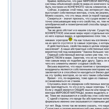
Крайне любопытно, что ранг МИРОВОЙ МАТРИЦЫ, 
системы объяснения свойств мира из конечного 
быть построен из КОНЕЧНОГО числа элементов, х
Сейчас, в рамках этой темы, нас интересует лишь
выступают собственные вектора, столь же реале
Можно сказать, что это лишь иное (и порой горазд
Смириться - значит признать, что сущее может и
точно описывающие мир и его свойства, но, тем н
алгебраический и геометрический способы предста
одинаковым.
Так же дело обстоит и в нашем случае. Существу
КОНКРЕТНОЕ описание мира через отдельные конкр
из него хорошо видно, и одновременно плох тем, 
никаких эгрегоров
. На как только мы взглянем
на их месте сгустятся те самые эгрегоры, о ко
И действительно, свойства мира в целом опред
населения". А наши абстрактные собственные век
вероятностей под названием "Закона больших чис
Главный собственный вектор силен уже тем, что 
ЕДИНСТВОМ в мире. Заметим, что он не только не 
тем самым меру их подобия друг другу. Здесь он
чего его элементы имеют сходные свойства.
Весьма вероятно, что наше понятие о трехмерном
координаты являются собственными векторами н
заключается в способности находиться близко-дале
на эту тройку векторов, из-за чего таким события
Время - это, по-видимому, тоже один из главных 
останавливаться не станем.
Спускаясь вниз по иерархии собственных векторо
ним приглядеться, то это и есть наши эгрегоры. 
Если у людей имеются ОБЩИЕ мысли или представ
вектора МИРОВОЙ МАТРИЦЫ, можно выделить и час
же. Теми же оказываются и свойства этих собстве
С одной стороны это вроде бы абстрактные катего
формально именно они оказываются главными дей
тут нет. Ведь точно так же можно сказать, что н
Статистика и теория вероятностей уже давно рабо