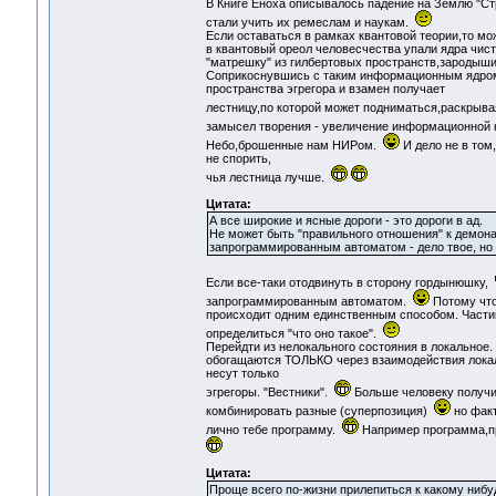
В Книге Еноха описывалось падение на Землю "Ст
стали учить их ремеслам и наукам.
Если оставаться в рамках квантовой теории,то мо
в квантовый ореол человесчества упали ядра чис
"матрешку" из гилбертовых пространств,зародыши 
Соприкоснувшись с таким информационным ядром,
пространства эгрегора и взамен получает
лестницу,по которой может подниматься,раскрыв
замысел творения - увеличение информационной
Небо,брошенные нам НИРом.
И дело не в том
не спорить,
чья лестница лучше.
Цитата:
А все широкие и ясные дороги - это дороги в ад.
Не может быть "правильного отношения" к демонам
запрограммированным автоматом - дело твое, но и
Если все-таки отодвинуть в сторону гордынюшку,
запрограммированным автоматом.
Потому что
происходит одним единственным способом. Частиц
определиться "что оно такое".
Перейдти из нелокального состояния в локальное.
обогащаются ТОЛЬКО через взаимодействия локаль
несут только
эгрегоры. "Вестники".
Больше человеку получи
комбинировать разные (суперпозиция)
но факт
лично тебе программу.
Например программа,пр
Цитата:
Проще всего по-жизни прилепиться к какому нибу