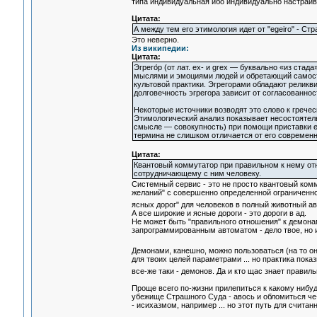
типа индивидуальная ибо индивидуально настраив
Цитата:
А между тем его этимология идет от "egeiro" - Ст
Это неверно.
Из википедии:
Цитата:
Эгрего́р (от лат. ex- и grex — буквально «из ст
мыслями и эмоциями людей и обретающий самосто
культовой практики. Эгрегорами обладают реликви
долговечность эгрегора зависит от согласованнос
Некоторые источники возводят это слово к гречес
Этимологический анализ показывает несостоятельн
смысле — совокупность) при помощи приставки e
термина не слишком отличается от его современно
Цитата:
Квантовый коммутатор при правильном к нему от
сотрудничающему с ним человеку.
Системный сервис - это не просто квантовый комм
желаний" с совершенно определенной ограниченно
ясных дорог" для человеков в полный животный 
А все широкие и ясные дороги - это дороги в ад.
Не может быть "правильного отношения" к демонам.
запрограммированным автоматом - дело твое, но и 
Демонами, канешно, можно пользоваться (на то о
для твоих целей параметрами ... но практика показ
все-же таки - демонов. Да и кто щас знает прав
Проще всего по-жизни прилепиться к какому нибу
убежище Страшного Суда - авось и обломиться че-
- исихазмом, например ... но этот путь для считан