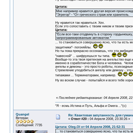
Цитата:
Мне например нравится другая версия происхожд
"Эгрегор" - "От греческого страж или хранитель.
Ну нравится так нравиться. Хех.
Если это сопоставить с твоим ником и твоим призн
Цитата:
"Если все-таки отодвинуть в сторону гордынюшку,
запрограммированным автоматом."
... то становиться совершенно ясно, что ты есть 
защитники"- погоняйлы.
Но ты пока прекрасно осознаешь, что эта амбиция 
"навесной" ... шифруешься ты типа.
Вообще-то эта твоя претензия на ангельство еще 
именно в соработничестве Бога и человека. Челов
ангелы и демоны - это просто роботы, психоидны
Стремление уподобиться ангелу или демону - это 
типажами ... Терминаторами, например.
Ну во вском случае - попытайся и всего тебе хор
«
Последнее редактирование: 04 Апреля 2008, 22:
"Я - есмь Истина и Путь, Альфа и Омега ..."(с)
Quangel
Re: Квантовая запутанность для гуман
Ветеран
«
Ответ #20 :
04 Апреля 2008, 23:30:26 »
Сообщений: 7735
Цитата: Oleg.Ol от 04 Апреля 2008, 21:52:31
... то становиться совершенно ясно, что ты есть