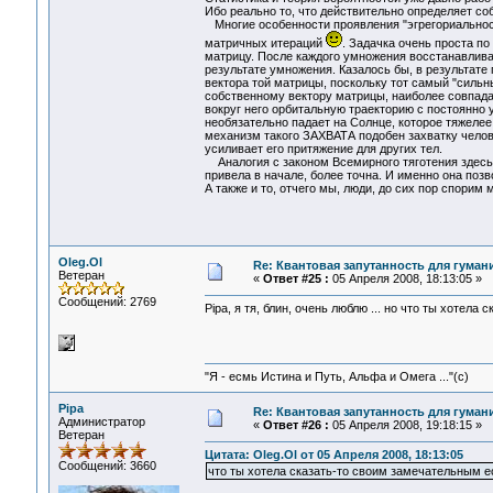
Ибо реально то, что действительно определяет соб
Многие особенности проявления "эгрегориальности
матричных итераций
. Задачка очень проста по
матрицу. После каждого умножения восстанавливае
результате умножения. Казалось бы, в результате
вектора той матрицы, поскольку тот самый "сильн
собственному вектору матрицы, наиболее совпада
вокруг него орбитальную траекторию с постоянно
необязательно падает на Солнце, которое тяжелее
механизм такого ЗАХВАТА подобен захватку челове
усиливает его притяжение для других тел.
Аналогия с законом Всемирного тяготения здесь д
привела в начале, более точна. И именно она позв
А также и то, отчего мы, люди, до сих пор спорим
Oleg.Ol
Re: Квантовая запутанность для гуман
Ветеран
«
Ответ #25 :
05 Апреля 2008, 18:13:05 »
Сообщений: 2769
Pipa, я тя, блин, очень люблю ... но что ты хотел
"Я - есмь Истина и Путь, Альфа и Омега ..."(с)
Pipa
Re: Квантовая запутанность для гуман
Администратор
«
Ответ #26 :
05 Апреля 2008, 19:18:15 »
Ветеран
Цитата: Oleg.Ol от 05 Апреля 2008, 18:13:05
Сообщений: 3660
что ты хотела сказать-то своим замечательным 