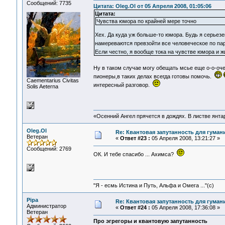
Сообщений: 7735
Цитата: Oleg.Ol от 05 Апреля 2008, 01:05:06
Цитата:
Чувства юмора по крайней мере точно
Хех. Да куда уж больше-то юмора. Будь я серьезе
намереваются превзойти все человеческое по па
Если честно, я вообще тока на чувстве юмора и 
Ну в таком случае могу обещать мсье еще о-о-оч
пионеры,в таких делах всегда готовы помочь.
Сaementarius Civitas
интересный разговор.
Solis Aeterna
«Осенний Ангел прячется в дождях. В листве янтарн
Oleg.Ol
Re: Квантовая запутанность для гуман
Ветеран
«
Ответ #23 :
05 Апреля 2008, 13:21:27 »
Сообщений: 2769
ОК. И тебе спасибо ... Ахимса?
"Я - есмь Истина и Путь, Альфа и Омега ..."(с)
Pipa
Re: Квантовая запутанность для гуман
Администратор
«
Ответ #24 :
05 Апреля 2008, 17:36:08 »
Ветеран
Про эгрегоры и квантовую запутанность