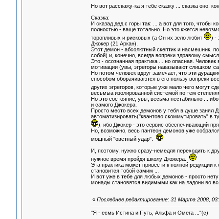
Но вот расскажу-ка я тебе сказку ... сказка оно, ко
Сказка:
И сказад дед с горы так: ... а вот для того, чтоб
полностью - ваще тотально. Но это кжется невозмо
торопливых и рисковых (а Он их зело любит
) -
Джокер (21 Аркан).
Этот демон - абсолютный скептик и насмешник, 
собой) и, конечно, всегда вопреки здравому смысл
Это - осознанная практика ... но опасная. Челове
мотивации (увы, эгрегоры наказывают слишком са
Но потом человек вдруг замечает, что эти дурац
способом оборачиваются в его пользу вопреки всем
других эгрегоров, которые уже мало чего могут сд
весьмыа изолированной системой по тем степеня
Но это состояние, увы, весьма нестабильно ... иб
и самого Джокера.
Просто место всех демонов у тебя в душе занял Д
автоматизировать("квантово скоммутировать" в т
), ибо Джокер - это сервис обеспечивающий пр
Но, возможно, весь пантеон демонов уже собрался 
мощный "оветный удар".
И, поэтому, нужно сразу-немедля переходить к др
нужное время пройдя школу Джокера.
Эта практика может привести к полной редукции к 
становится тобой самим ...
И вот уже в тебе для любых демонов - просто нет
монады становятся видимыми как на ладони во все
«
Последнее редактирование: 31 Марта 2008, 03:
"Я - есмь Истина и Путь, Альфа и Омега ..."(с)