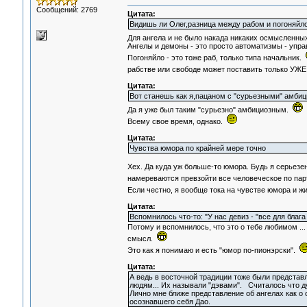
Сообщений: 2769
Цитата:
Видишь ли Олег,разница между рабом и погоняйло
Для ангела и не было накада никаких осмысленных
Ангелы и демоны - это просто автоматизмы - упра
Погоняйло - это тоже раб, только типа начальник.
рабстве или свободе может поставить только УЖ
Цитата:
Вот станешь как я,пацаном с "сурьезными" амбиц
Да я уже был таким "сурьезно" амбициозным.
Всему свое время, однако.
Цитата:
Чувства юмора по крайней мере точно
Хех. Да куда уж больше-то юмора. Будь я серьезен
намереваются превзойти все человеческое по па
Если честно, я вообще тока на чувстве юмора и ж
Цитата:
Вспомнилось что-то: "У нас девиз - "все для блага
Потому и вспомнилось, что это о тебе любимом ... 
смысл.
Это как я понимаю и есть "юмор по-пионэрски".
Цитата:
А ведь в восточной традиции тоже были предста
людям... Их называли "дэвами". Считалось что д
Лично мне ближе представление об ангелах как о
осознавшего себя Дао.