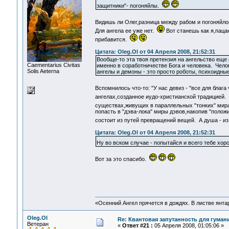
защитники"- погоняйлы.
Видишь ли Олег,разница между рабом и погоняйло
Для ангела ее уже нет.
Вот станешь как я,паца
прибавится.
Цитата: Oleg.Ol от 04 Апреля 2008, 21:52:31
Вообще-то эта твоя претензия на ангельство еще
Сaementarius Civitas
именно в соработничестве Бога и человека. Чело
Solis Aeterna
ангелы и демоны - это просто роботы, психоидн
Вспомнилось что-то: "У нас девиз - "все для блага 
ангелах,созданное иудо-христианской традицией.
существах,живущих в параллельных "тонких" мир
попасть в "дэва-лока" миры дэвов,накопив "полож
состоит из путей превращений вещей. А душа - и
Цитата: Oleg.Ol от 04 Апреля 2008, 21:52:31
Ну во вском случае - попытайся и всего тебе хо
Вот за это спасибо.
«Осенний Ангел прячется в дождях. В листве янтарн
Oleg.Ol
Re: Квантовая запутанность для гуман
Ветеран
«
Ответ #21 :
05 Апреля 2008, 01:05:06 »