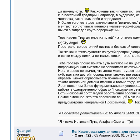
Да пожалуйста.
Как хочешь так и понимай. Тол
И в восточной традиции, например, в буддизме, ч
человека, как он сам себя и определял.
И более того, есть достаточно много "иогических"
мечтают воплотиться именно в человеческом(среди
выйти в запредел круга перерождений.
Терь насчет "тел ангелов из путей" - это то-же са
(с)City Angel.
Пространство состояний системы без самой систем
Так же как и "тело существ из путей превращающ
и связи между ними, а не только связи, то есть си
Тебе гораздо проще понять суть ангелов не по цве
информационная система не зависимая от физическ
Но это вовсе не значит, что ангел может существо
субстрата на другой посредством множества разли
образом, может образовывать локальные и глобаль
такого ангела или демона именно и только тогда, к
Ясен пень, чем более фундаментальна и универс
работать одновременно, образуя "психоидную сеть
Есть и базовый софт людей работающий вообще на
Самое смешное, что это положение вещей можно в
предусмотрено Генеральной Программой.
Тока
«
Последнее редактирование: 05 Апреля 2008, 01:
"Я - есмь Истина и Путь, Альфа и Омега ..."(с)
Quangel
Re: Квантовая запутанность для гуман
Ветеран
«
Ответ #22 :
05 Апреля 2008, 01:57:17 »