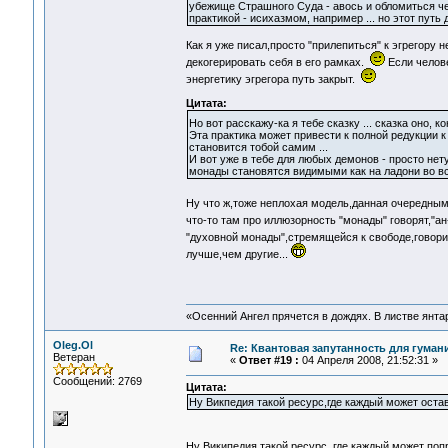
убежище Страшного Суда - авось и обломиться че
практикой - исихазмом, например ... но этот путь 
Как я уже писал,просто "прилепиться" к эгрегору 
декогерировать себя в его рамках.
Если челове
энергетику эгрегора путь закрыт.
Цитата:
Но вот расскажу-ка я тебе сказку ... сказка оно, к
Эта практика может привести к полной редукции к
становится тобой самим ...
И вот уже в тебе для любых демонов - просто не
монады становятся видимыми как на ладони во вс
Ну что ж,тоже неплохая модель,данная очередным
что-то там про иллюзорность "монады" говорят,"ан
"духовной монады",стремящейся к свободе,говори
лучше,чем другие...
«Осенний Ангел прячется в дождях. В листве янтарн
Oleg.Ol
Re: Квантовая запутанность для гуман
Ветеран
«
Ответ #19 :
04 Апреля 2008, 21:52:31 »
Сообщений: 2769
Цитата:
Ну Викпедия такой ресурс,где каждый может остав
Ну Википедия такой ресурс, где каждый может попр