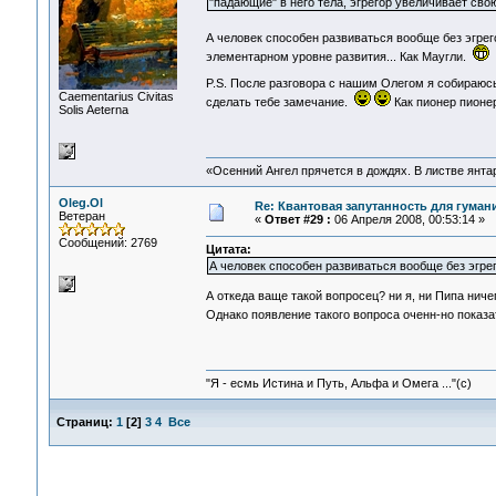
"падающие" в него тела, эгрегор увеличивает свою
А человек способен развиваться вообще без эгре
элементарном уровне развития... Как Маугли.
P.S. После разговора с нашим Олегом я собираюс
Сaementarius Civitas
сделать тебе замечание.
Как пионер пионе
Solis Aeterna
«Осенний Ангел прячется в дождях. В листве янтарн
Oleg.Ol
Re: Квантовая запутанность для гуман
Ветеран
«
Ответ #29 :
06 Апреля 2008, 00:53:14 »
Сообщений: 2769
Цитата:
А человек способен развиваться вообще без эгре
А откеда ваще такой вопросец? ни я, ни Пипа ничег
Однако появление такого вопроса оченн-но показа
"Я - есмь Истина и Путь, Альфа и Омега ..."(с)
Страниц:
1
[
2
]
3
4
Все