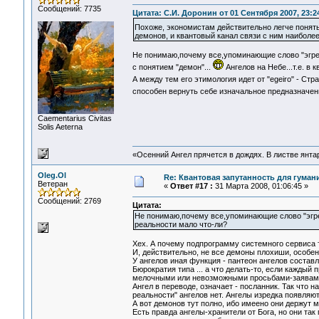
Сообщений: 7735
Цитата: С.И. Доронин от 01 Сентября 2007, 23:2
Похоже, экономистам действительно легче понять
демонов, и квантовый канал связи с ним наиболее
Не понимаю,почему все,упоминающие слово "эгрег
с понятием "демон"...
Ангелов на Небе...т.е. в
А между тем его этимология идет от "egeiro" - Ст
способен вернуть себе изначальное предназначе
Сaementarius Civitas
Solis Aeterna
«Осенний Ангел прячется в дождях. В листве янтарн
Oleg.Ol
Re: Квантовая запутанность для гуман
Ветеран
«
Ответ #17 :
31 Марта 2008, 01:06:45 »
Сообщений: 2769
Цитата:
Не понимаю,почему все,упоминающие слово "эгрего
реальности мало что-ли?
Хех. А почему подпрограмму системного сервиса 
И, действительно, не все демоны плохиши, особен
У ангелов иная функция - пантеон ангелов соста
Бюрократия типа ... а что делать-то, если кажды
мелочными или невозможными просьбами-заявам
Ангел в переводе, означает - посланник. Так что 
реальности" ангелов нет. Ангелы изредка появляют
А вот демонов тут полно, ибо имеено они держут м
Есть правда ангелы-хранители от Бога, но они так