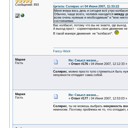
Сообщений: 893
Цитата: Солярис от 04 Июня 2007, 11:33:22
Меня вчера весь день и сегодня всё утро колбасит
Обычно, чаще всего, человек находится
между
дв
всем очень нужным и необходимым" и "мне никто н
состояниями.
Вас колбасит, потому что вы не знаете, где выход.
А выход прост - сориентировать свое движение не 
В такой манере движения не "колбасит".
Fancy-Work
Мария
Re: Смысл жизни...
Гость
«
Ответ #176 :
04 Июня 2007, 12:12:33 »
Солярис
, можно просто тупо стремиться быть ну
ненужности отпадает сама собой.
Мария
Re: Смысл жизни...
Гость
«
Ответ #177 :
04 Июня 2007, 12:53:03 »
Солярис
, ты не можешь выбрать
ненужность в
немногим. Поэтому проблема не то, что отпадает, 