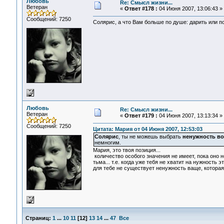
Любовь
Re: Смысл жизни...
Ветеран
«
Ответ #178 :
04 Июня 2007, 13:06:43 »
Сообщений: 7250
Солярис, а что Вам больше по душе: дарить или п
Любовь
Re: Смысл жизни...
Ветеран
«
Ответ #179 :
04 Июня 2007, 13:13:34 »
Сообщений: 7250
Цитата: Мария от 04 Июня 2007, 12:53:03
Солярис
, ты не можешь выбрать
ненужность в
немногим.
Мария, это твоя позиция...
количество особого значения не имеет, пока оно 
тьма... т.е. когда уже тебя не хватит на нужность э
для тебе не существует ненужность ваще, которая 
Страниц:
1
...
10
11
[
12
]
13
14
...
47
Все