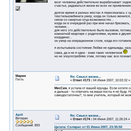
мозг человека действительно вырабатывает эндомо
счастье, радоваться жизни во всех ее проявлениях
долгое время в разных местах я пересекалась с од
текстилькомбината умер, когда он только женился, 
связи со смертью отца возможностях...
когда он в очередной раз при мне начал брюзжать,
человек...
для него это действительно было вызовом, потому
комнатной квартире с родителями, мужем и двумя 
координат...
он умер на операционном столе, когда его готовили
я испытывала состояние Любви не единыжды, называ
сама, да и не я одна - знаю таких человечков
но не злоупотребляю этим, потому как: все познает
Мария
Re: Смысл жизни...
Гость
«
Ответ #173 :
04 Июня 2007, 10:03:32 »
МесСия
, я устала от вашей ерунды. Если хотите 
и дальше - то отвечать на ваши посты я не буду. Н
самодостаточны?, то мне учитель, который не мо
April
Re: Смысл жизни...
Ветеран
«
Ответ #174 :
04 Июня 2007, 11:26:24 »
Сообщений: 893
Цитата: Солярис от 01 Июня 2007, 23:35:50