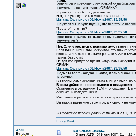
April
,
совершенно искренне и без всякой задней мысли, 
неужели ты не чувствуешь ОБМАНА?
Хорошо, отвечу без задней мысли.
Нет, не чувствую. А кто меня обманывает?
Цитата: Солярис от 01 Июня 2007, 23:35:50
Неужели ты не чувствуешь, что всё это не наст
"Все это" - это что?
Цитата: Солярис от 01 Июня 2007, 23:35:50
Мне тоже на каком-то этапе очень нравились эти и
неужели нет?
Нет. Если
отнестись с пониманием
, становится 
Если ВАШИ игры ВАМ наскучили, это значит, что в 
виновата? Разве не вы сами решали КАК и в КАКИЕ
тайны, без силы?
Не дай бог, придет то время, когда вам наскучит 
ОБМАН.
Цитата: Солярис от 01 Июня 2007, 23:35:50
Ведь это всё ты создаёшь сама, и сама вносишь в
вторично..
Вы правы, сама осознаю, сама вношу смысл, но
В свои действия по осознанию и овладению
.
Осознанию и овладению ТЕМ, что создано НЕ мной
осознать и овладеть всем.
Мы с вами играем в разные игры и в разной мане
Вы навязываете мне свою игру, а я свою - не мог
«
Последнее редактирование: 04 Июня 2007, 11:35:
Fancy-Work
April
Re: Смысл жизни...
Ветеран
«
Ответ #175 :
04 Июня 2007, 11:44:22 »