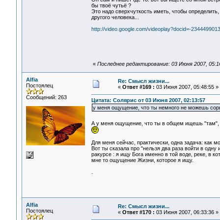
бы твоё чутьё ?
Это надо сверхчуткость иметь, чтобы определить,
другого человека...
http://video.google.com/videoplay?docid=-23444990
«
Последнее редактирование: 03 Июня 2007, 05:16:
Alfia
Re: Смысл жизни...
Постоялец
«
Ответ #169 :
03 Июня 2007, 05:48:55 »
Сообщений: 263
Цитата: Солярис от 03 Июня 2007, 02:13:57
у меня ощущение, что ты немного не можешь сори
А у меня ощущение, что ты в общем ищешь "там", б
Для меня сейчас, практически, одна задача: как м
Вот ты сказала про "нельзя два раза войти в одну 
ракурсе : я ищу Бога именно в той воде, реке, в к
мне то ощущение Жизни, которое я ищу.
.
Alfia
Re: Смысл жизни...
Постоялец
«
Ответ #170 :
03 Июня 2007, 06:33:36 »