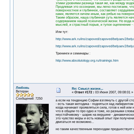
этими уровнями разница такая же, как между водой
Продлевая это осознание, мы легко постигаем, ч
поверхностное и глубинное, составляет сердцеви
нами, является ничем иным, как рябью на поверхно
Таким образом, наша глубинная суть является нач
содержанием нашей психической жизни. Но вода на 
мыслей, и страстный порыв, и тупое оцепенение -
Или тут:
http://www.ark.ru/ins/zapoved/zapoved/belyaev2/bely
http://www.ark.ru/ins/zapoved/zapoved/belyaev2/bely
Тренинги и семинары :
http://www.absolutology.org.ru/trainings.htm
Любовь
Re: Смысл жизни...
Ветеран
«
Ответ #172 :
03 Июня 2007, 09:08:01 »
Сообщений: 7250
а если на тенденцию Софии взглянуть с другой ст
- есть такая методика - подняться над лабиринтом
когда начинает проявляться сила, готов к ней или
что в общем-то про одно и тоже, но разными слов
неустойчивому - шарик на вершине - динамическом
это чувство меры и есть новый опыт при получении
двигаться не возможно...
но таким качественным переходам предшествует на