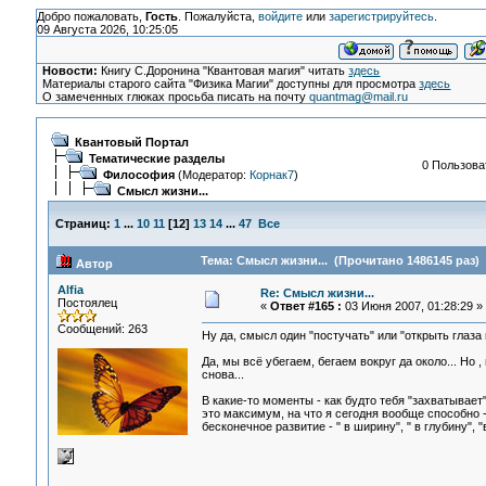
Добро пожаловать,
Гость
. Пожалуйста,
войдите
или
зарегистрируйтесь
.
09 Августа 2026, 10:25:05
Новости:
Книгу С.Доронина "Квантовая магия" читать
здесь
Материалы старого сайта "Физика Магии" доступны для просмотра
здесь
О замеченных глюках просьба писать на почту
quantmag@mail.ru
Квантовый Портал
Тематические разделы
0 Пользоват
Философия
(Модератор:
Корнак7
)
Смысл жизни...
Страниц:
1
...
10
11
[
12
]
13
14
...
47
Все
Тема: Смысл жизни... (Прочитано 1486145 раз)
Автор
Alfia
Re: Смысл жизни...
Постоялец
«
Ответ #165 :
03 Июня 2007, 01:28:29 »
Сообщений: 263
Ну да, смысл один "постучать" или "открыть глаза 
Да, мы всё убегаем, бегаем вокруг да около... Но 
снова...
В какие-то моменты - как будто тебя "захватывает
это максимум, на что я сегодня вообще способно -
бесконечное развитие - " в ширину", " в глубину", 