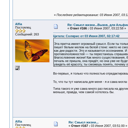
«
Последнее редактирование: 03 Июня 2007, 03:12:
Alfia
Re: Смысл жизни...Вызов, для Альфии
Постоялец
«
Ответ #166 :
03 Июня 2007, 03:22:58 »
Сообщений: 263
Цитата: Солярис от 03 Июня 2007, 02:17:42
Эта притча имеет огромный смысл. Если ты только 
пишет белым мелом на белой стене: никто не смож
как дни радости. Это и называется осознанием. И
противоположностей — ты перестанешь спрашиват
благословение жизни! Как много существования, б
печаль не пришла, она придёт, но она уже не буд
увидеть её красоту, ты сможешь понять, почему о
Во-первых, я только что полностью отредактиров
То, что ты тут написала для меня - я и сама могл
Типа такого я уже сама много раз писала на других
меньше, правда, чем самой хотелось бы.
Alfia
Re: Смысл жизни...
Постоялец
«
Ответ #167 :
03 Июня 2007, 03:51:00 »