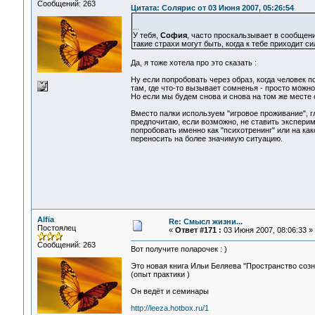
Сообщений: 263
Цитата: Солярис от 03 Июня 2007, 05:26:54
...
У тебя,
София
, часто проскальзывает в сообщения
такие страхи могут быть, когда к тебе приходит сил
Да, я тоже хотела про это сказать :
Ну если попробовать через образ, когда человек п
там, где что-то вызывает сомненья - просто можн
Но если мы будем снова и снова на том же месте 
Вместо палки используем "игровое проживание", гл
предпочитаю, если возможно, не ставить эксперим
попробовать именно как "психотренинг" или на ка
переносить на более значимую ситуацию.
Alfia
Re: Смысл жизни...
Постоялец
«
Ответ #171 :
03 Июня 2007, 08:06:33 »
Сообщений: 263
Вот получите поларочек : )
Это новая книга Ильи Беляева "Пространство созн
(опыт практики )
Он ведёт и семинары
http://leeza.hotbox.ru/1