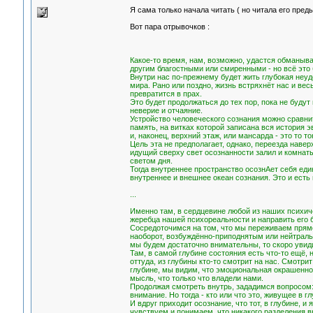
Я сама только начала читать ( но читала его пре
Вот пара отрывочков :
Какое-то время, нам, возможно, удастся обманыва
другим благостными или смиренными - но всё это б
Внутри нас по-прежнему будет жить глубокая неу
мира. Рано или поздно, жизнь встряхнёт нас и ве
превратится в прах.
Это будет продолжаться до тех пор, пока не буду
неверие и отчаяние.
Устройство человеческого сознания можно сравни
память, на витках которой записана вся история 
и, наконец, верхний этаж, или мансарда - это то 
Цель эта не предполагает, однако, переезда наве
идущий сверху свет осознанности залил и комнаты,
светом дня.
Тогда внутреннее пространство осознАет себя еди
внутреннее и внешнее океан сознания. Это и есть
...
Именно там, в сердцевине любой из наших психич
жеребца нашей психореальности и направить его б
Сосредоточимся на том, что мы переживаем прямо
наоборот, возбуждённо-приподнятым или нейтрал
мы будем достаточно внимательны, то скоро увиди
Там, в самой глубине состояния есть что-то ещё, 
оттуда, из глубины кто-то смотрит на нас. Смотри
глубине, мы видим, что эмоциональная окрашеннос
мысль, что только что владели нами.
Продолжая смотреть внутрь, зададимся вопросом: к
внимание. Но тогда - кто или что это, живущее в г
И вдруг приходит осознание, что тот, в глубине, и
чувствуем и понимаем, что никакого разделения вн