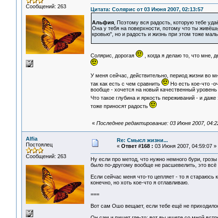
Сообщений: 263
Цитата: Солярис от 03 Июня 2007, 02:13:57
Альфия
, Поэтому вся радость, которую тебе уда
Она у тебя на поверхности, потому что ты живёшь
кровью", но и радость и жизнь при этом тоже малы
Солярис, дорогая
, когда я делаю то, что мне,
У меня сейчас, действительно, период жизни во мн
так как есть с чем сравнить
Но есть кое-что -о
вообще - хочется на новый качественный уровень 
Что такое глубина и яркость переживаний - и даже
тоже приносят радость
«
Последнее редактирование: 03 Июня 2007, 04:22:
Alfia
Re: Смысл жизни...
Постоялец
«
Ответ #168 :
03 Июня 2007, 04:59:07 »
Сообщений: 263
Ну если про метод, что нужно немного бури, грозы 
было по-другому вообще не расшевелить, это всё 
Если сейчас меня что-то цепляет - то я стараюсь
конечно, но хоть кое-что я отлавливаю.
===
Вот сам Ошо вещает, если тебе ещё не приходилос
Он сам и пишет где-то: вот вы ищете со мной встре