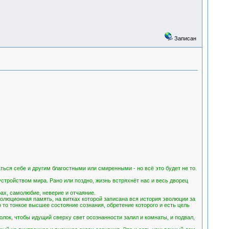
Записан
ься себе и другим благостными или смиренными - но всё это будет не то.
тройством мира. Рано или поздно, жизнь встряхнёт нас и весь дворец
ах, самолюбие, неверие и отчаяние.
олюционная память, на витках которой записана вся история эволюции за
 то тонкое высшее состояние сознания, обретение которого и есть цель
олок, чтобы идущий сверху свет осознанности залил и комнаты, и подвал,