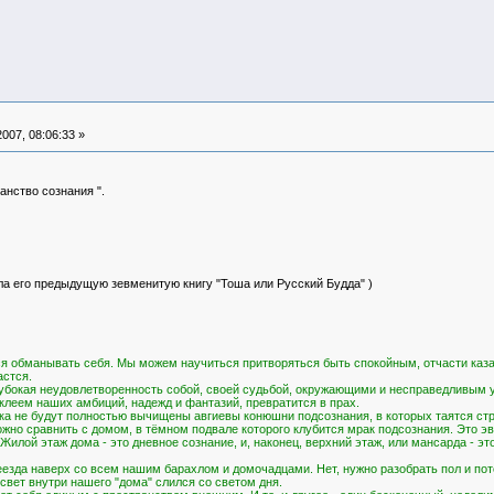
007, 08:06:33 »
анство сознания ".
ала его предыдущую зевменитую книгу "Тоша или Русский Будда" )
ся обманывать себя. Мы можем научиться притворяться быть спокойным, отчасти казат
астся.
убокая неудовлетворенность собой, своей судьбой, окружающими и несправедливым ус
клеем наших амбиций, надежд и фантазий, превратится в прах.
ока не будут полностью вычищены авгиевы конюшни подсознания, в которых таятся стр
жно сравнить с домом, в тёмном подвале которого клубится мрак подсознания. Это эв
илой этаж дома - это дневное сознание, и, наконец, верхний этаж, или мансарда - это
реезда наверх со всем нашим барахлом и домочадцами. Нет, нужно разобрать пол и пот
свет внутри нашего "дома" слился со светом дня.