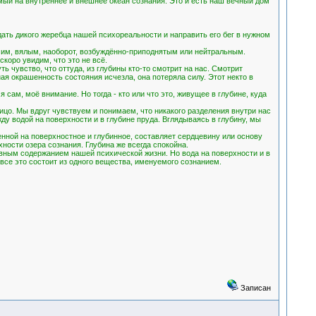
мый на внутреннее и внешнее океан сознания. Это и есть наш вечный дом
ать дикого жеребца нашей психореальности и направить его бег в нужном
чим, вялым, наоборот, возбуждённо-приподнятым или нейтральным.
оро увидим, что это не всё.
ь чувство, что оттуда, из глубины кто-то смотрит на нас. Смотрит
ая окрашенность состояния исчезла, она потеряла силу. Этот некто в
 сам, моё внимание. Но тогда - кто или что это, живущее в глубине, куда
е лицо. Мы вдруг чувствуем и понимаем, что никакого разделения внутри нас
жду водой на поверхности и в глубине пруда. Вглядываясь в глубину, мы
нной на поверхностное и глубинное, составляет сердцевину или основу
ности озера сознания. Глубина же всегда спокойна.
овным содержанием нашей психической жизни. Но вода на поверхности и в
 все это состоит из одного вещества, именуемого сознанием.
Записан