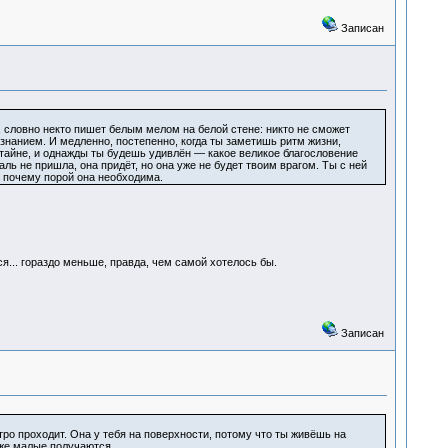
Записан
к, словно некто пишет белым мелом на белой стене: никто не сможет
ознанием. И медленно, постепенно, когда ты заметишь ритм жизни,
тайне, и однажды ты будешь удивлён — какое великое благословение
аль не пришла, она придёт, но она уже не будет твоим врагом. Ты с ней
и почему порой она необходима.
ся... гораздо меньше, правда, чем самой хотелось бы.
Записан
тро проходит. Она у тебя на поверхности, потому что ты живёшь на
же малые получаются...