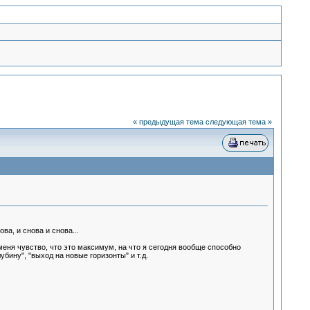
« предыдущая тема
следующая тема »
ва, и снова и снова...
меня чувство, что это максимум, на что я сегодня вообще способно
убину", "выход на новые горизонты" и т.д.