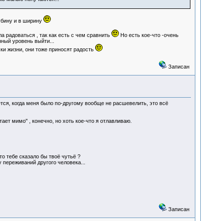
лубину и в ширину
ла радоваться , так как есть с чем сравнить
Но есть кое-что -очень
нный уровень выйти...
ски жизни, они тоже приносят радость
Записан
жется, когда меня было по-другому вообще не расшевелить, это всё
ает мимо" , конечно, но хоть кое-что я отлавливаю.
что тебе сказало бы твоё чутьё ?
 переживаний другого человека...
Записан