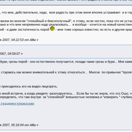
о, что мне, действительно, надо, моя радость при этом меня вполне устраивает и в г
жизни во многом "спокойный и благополучный", я этому, если честно, пока что не уста
вано и что мне непременно надо реализовать... и вообще - хочется на новый качестве
ний - и даже экстатичность порой
- мне тоже хорошо известно; но есть и другие кра
2007, 04:22:53 от Alfia
»
007, 04:59:07 »
бури, грозы порой - оно естественно получается, позади такие грозы и бури... Мне ка
я стараюсь как можно внимательней к этому относиться... Многое по-привычке "пролет
 приходилось его на видео лицезреть.
о мной встречи, а когда увидите -разочаруетесь... Если бы ты не знала, что это Ошо, 
пределить, что там внутри за "спокойной" внешностью человека и "измерить " глубину
d=-2344499013260641680
2007, 05:16:04 от Alfia
»