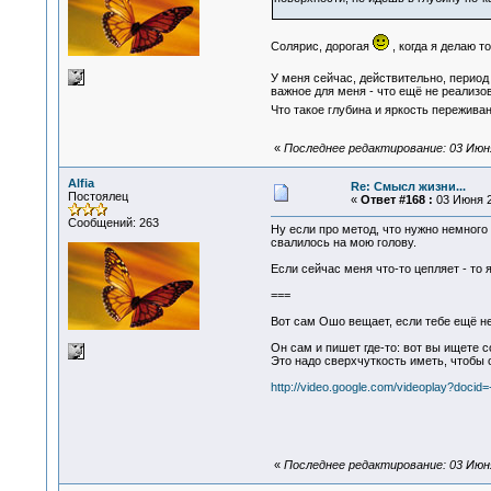
Солярис, дорогая
, когда я делаю т
У меня сейчас, действительно, период 
важное для меня - что ещё не реализо
Что такое глубина и яркость пережива
«
Последнее редактирование: 03 Июня 
Alfia
Re: Смысл жизни...
Постоялец
«
Ответ #168 :
03 Июня 2
Сообщений: 263
Ну если про метод, что нужно немного 
свалилось на мою голову.
Если сейчас меня что-то цепляет - то 
===
Вот сам Ошо вещает, если тебе ещё не
Он сам и пишет где-то: вот вы ищете с
Это надо сверхчуткость иметь, чтобы о
http://video.google.com/videoplay?doci
«
Последнее редактирование: 03 Июня 