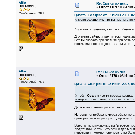
Alfia
Re: Смысл жизни...
Постоялец
«
Ответ #169 :
03 Июня 2
Сообщений: 263
Цитата: Солярис от 03 Июня 2007, 02
у меня ощущение, что ты немного не 
А у меня ощущение, что ты в общем ище
Для меня сейчас, практически, одна за
Вот ты сказала про "нельзя два раза во
вошла именно сегодня - в этом и есть 
.
Alfia
Re: Смысл жизни...
Постоялец
«
Ответ #170 :
03 Июня 2
Сообщений: 263
Цитата: Солярис от 03 Июня 2007, 05
...
У тебя,
София
, часто проскальзывает 
которой ты не готов, сознание не готов
Да, я тоже хотела про это сказать :
Ну если попробовать через образ, когд
притормозить и проверить дорожку пал
Вместо палки используем "игровое про
людях" или на том, что важно для мен
поведения - можно переносить на бол