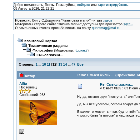
Добро пожаловать,
Гость
. Пожалуйста,
войдите
или
зарегистрируйтесь
.
08 Августа 2026, 21:22:21
Новости:
Книгу С.Доронина "Квантовая магия" читать
здесь
Материалы старого сайта "Физика Магии" доступны для просмотра
здесь
О замеченных глюках просьба писать на почту
quantmag@mail.ru
Квантовый Портал
Тематические разделы
Философия
(Модератор:
Корнак7
)
Смысл жизни...
Страниц:
1
...
10
11
[
12
]
13
14
...
47
Все
Тема: Смысл жизни... (Прочитано 14
Автор
Alfia
Re: Смысл жизни...
Постоялец
«
Ответ #165 :
03 Июня 2
Сообщений: 263
Ну да, смысл один "постучать" или "от
Да, мы всё убегаем, бегаем вокруг да о
В какие-то моменты - как будто тебя 
-просто быть "в потоке" и наслаждаться