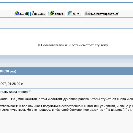
0 Пользователей и 5 Гостей смотрят эту тему.
84896 раз)
007, 01:28:29 »
крыть глаза пошире" ...
коло... Но , мне кажется, в том и состоит духовная работа, чтобы стучаться снова и сно
"захватывает" и всё начинает получаться естественно и с малыми усилиями, и лично у 
 этим чувством. Но это процесс, в нём своё бесконечное развитие - " в ширину", " в гл