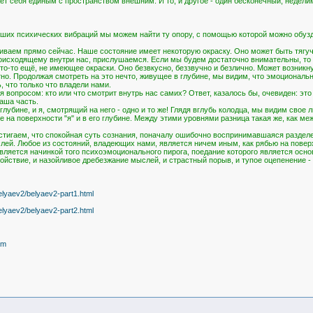
ет себя единым с пространством внешним. И то, и другое - один бесконечный, недели
аших психических вибраций мы можем найти ту опору, с помощью которой можно обузд
иваем прямо сейчас. Наше состояние имеет некоторую окраску. Оно может быть тягу
исходящему внутри нас, прислушаемся. Если мы будем достаточно внимательны, то ск
то-то ещё, не имеющее окраски. Оно безвкусно, беззвучно и безлично. Может возникнут
но. Продолжая смотреть на это нечто, живущее в глубине, мы видим, что эмоциональн
, что только что владели нами.
вопросом: кто или что смотрит внутрь нас самих? Ответ, казалось бы, очевиден: это я
аша часть.
в глубине, и я, смотрящий на него - одно и то же! Глядя вглубь колодца, мы видим сво
ее на поверхности "я" и в его глубине. Между этими уровнями разница такая же, как ме
стигаем, что спокойная суть сознания, поначалу ошибочно воспринимавшаяся разделе
ей. Любое из состояний, владеющих нами, является ничем иным, как рябью на поверх
вляется начинкой того психоэмоционального пирога, поедание которого является осн
окойствие, и назойливое дребезжание мыслей, и страстный порыв, и тупое оцепенение -
elyaev2/belyaev2-part1.html
elyaev2/belyaev2-part2.html
tm