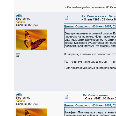
«
Последнее редактирование: 03 Июня 
Alfia
Re: Смысл жизни...Вызо
Постоялец
«
Ответ #166 :
03 Июня 20
Сообщений: 263
Цитата: Солярис от 03 Июня 2007, 02
Эта притча имеет огромный смысл. Есл
прочесть написанное. Ночь также необ
ощутишь ритм двойственности, ритм 
жизни! Как много существования, быти
подружишься, потому что будешь виде
Во-первых, я только что полностью о
То, что ты тут написала для меня - я 
Типа такого я уже сама много раз писа
Alfia
Re: Смысл жизни...
Постоялец
«
Ответ #167 :
03 Июня 2
Сообщений: 263
Цитата: Солярис от 03 Июня 2007, 02
Альфия
, Поэтому вся радость, котор
поверхности, не идёшь в глубину по-к