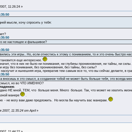
007, 11:26:24 »
:35:50
ней мысли, хочу спросить у тебя:
ает?
:35:50
то не настоящее и фальшивое?
:35:50
вились эти игры.. Но, если отнестись к этому с пониманием, то и это очень быстро на
становится еще интереснее.
ачит, что в них не было ни понимания, ни глубины проникновения, ни тайны, ни силы.
и игру без понимания, без проникновения, без тайны, без силы?
ам наскучит и нынешняя игра, превратив тем самым все то, что вы сейчас делаете, в 
:35:50
а вносишь в это смысл, а созданное тобой не может быть больше тебя, это всегда мен
 смысл, но во ЧТО ИМЕННО?
владению
.
но НЕ мной, ТЕМ, что больше меня. Много больше. Так, что может не хватить жизни 
разной манере
.
ою - не могу вам даже предложить. Но могла бы научить вас манерам.
2007, 11:35:24 от April
»
007, 11:44:22 »