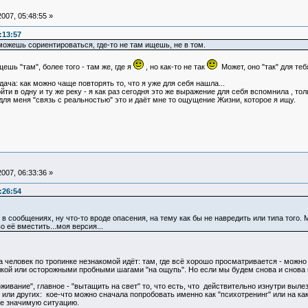
007, 05:48:55 »
:13:57
можешь сориентироваться, где-то не там ищешь, не в том.
шь "там", более того - там же, где я
, но как-то не так
Может, оно "так" для теб
дача: как можно чаще повторять то, что я уже для себя нашла...
йти в одну и ту же реку - я как раз сегодня это же выражение для себя вспомнила , тол
для меня "связь с реальностью" это и даёт мне то ощущение Жизни, которое я ищу.
007, 06:33:36 »
:26:54
в сообщениях, ну что-то вроде опасения, на тему как бы не навредить или типа того. М
о её вместить...моя версия...
а человек по тропинке незнакомой идёт: там, где всё хорошо просматривается - можно
кой или осторожными пробными шагами "на ощупь". Но если мы будем снова и снова н
живание", главное - "вытащить на свет" то, что есть, что действительно изнутри выл
я или других: кое-что можно сначала попробовать именно как "психотренинг" или на ка
ее значимую ситуацию.