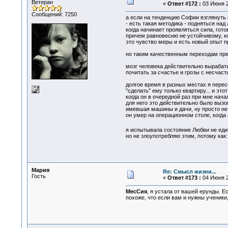
Ветеран
«
Ответ #172 :
03 Июня 2
Сообщений: 7250
а если на тенденцию Софии взглянуть 
- есть такая методика - подняться над
когда начинает проявляться сила, гото
причем равновесию не устойчивому, ко
это чувство меры и есть новый опыт пр
но таким качественным переходам пред
мозг человека действительно вырабаты
почитать за счастье и грозы с несчаст
долгое время в разных местах я пересе
"сделать" ему только квартиру... и эт
когда он в очередной раз при мне нача
для него это действительно было вызо
имевшая машины и дачи, ну просто не 
он умер на операционном столе, когда е
я испытывала состояние Любви не едины
но не злоупотребляю этим, потому как:
Мария
Re: Смысл жизни...
Гость
«
Ответ #173 :
04 Июня 2
МесСия
, я устала от вашей ерунды. Е
похоже, что если вам и нужны ученики