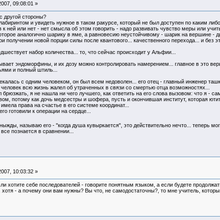
007, 09:08:01 »
с другой стороны?
 лабиринтом и увидеть нужное в таком ракурсе, который не был доступен по каким либо
в к ней или нет - нет смысла об этом говорить - надо развивать чувство меры или учи
торое аналогично шарику в яме, а равновесию неустойчивому - шарик на вершине - д
и получении новой порции силы после квантового... качественного перехода... и без э
шествует набор количества... то, что сейчас происходит у Альфии...
вает эндоморфины, и их дозу можно контролировать намерением... главное в это верит
ьями и полный штиль...
калась с одним человеком, он был всем недоволен... его отец - главный инженер ташк
от человек всю жизнь жалел об утраченных в связи со смертью отца возможностях...
л брюзжать, я не нашла ни чего лучшего, как ответить на его слова вызовом: что я - с
вом, потому как дочь медсестры и шофера, пусть и окончившая институт, которая юти
имела права на счастье в его системе координат...
го готовили к операции на сердце...
жды, называю его - "когда душа кувыркается", это действительно нечто... теперь мог
 все познается в сравнении...
007, 10:03:32 »
сли хотите себе последователей - говорите понятным языком, а если будете продолжать
, хотя - а почему они вам нужны? Вы что, не самодостаточны?, то мне учитель, котор