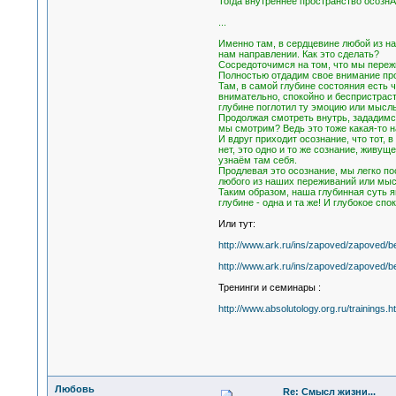
Тогда внутреннее пространство осознА
...
Именно там, в сердцевине любой из н
нам направлении. Как это сделать?
Сосредоточимся на том, что мы переж
Полностью отдадим свое внимание про
Там, в самой глубине состояния есть ч
внимательно, спокойно и беспристраст
глубине поглотил ту эмоцию или мысль
Продолжая смотреть внутрь, зададимся 
мы смотрим? Ведь это тоже какая-то н
И вдруг приходит осознание, что тот, 
нет, это одно и то же сознание, живущ
узнаём там себя.
Продлевая это осознание, мы легко по
любого из наших переживаний или мысл
Таким образом, наша глубинная суть я
глубине - одна и та же! И глубокое сп
Или тут:
http://www.ark.ru/ins/zapoved/zapoved/b
http://www.ark.ru/ins/zapoved/zapoved/b
Тренинги и семинары :
http://www.absolutology.org.ru/trainings.h
Любовь
Re: Смысл жизни...