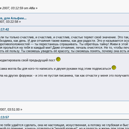
2007, 03:12:59 от Alfia
»
в, для Альфии...
07, 03:22:58 »
:17:42
и ты только счастлив, и счастлив, и счастлив, счастье теряет своё значение. Это та
ходима, как день. И дни отчаяния также важны, как дни радости. Это и называется ос
противоположностей — ты перестанешь спрашивать. Ты обретёшь тайну! Живи в этой 
я прольётся на тебя в каждый миг! Даже отчаяние, печаль очистятся. Не то, чтобы печ
ть её пользу. Ты сможешь увидеть её красоту, ты сможешь понять, почему она есть 
тредактировала свой предыдущий пост
и сама могла бы для кого-то написать и двумя руками под этим подписаться
ла на других форумах - и это не пустая писанина, так как отчасти у меня это получает
007, 03:51:00 »
:13:57
ую тебе удаётся сделать, она не настоящая, искуственная, а потому не глубокая и быс
акой-то причине, хочешь отделаться "малой кровью", но и радость и жизнь при этом то