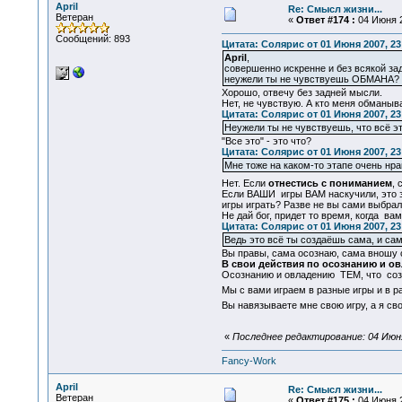
April
Re: Смысл жизни...
Ветеран
«
Ответ #174 :
04 Июня 2
Сообщений: 893
Цитата: Солярис от 01 Июня 2007, 23
April
,
совершенно искренне и без всякой зад
неужели ты не чувствуешь ОБМАНА?
Хорошо, отвечу без задней мысли.
Нет, не чувствую. А кто меня обманыв
Цитата: Солярис от 01 Июня 2007, 23
Неужели ты не чувствуешь, что всё э
"Все это" - это что?
Цитата: Солярис от 01 Июня 2007, 23
Мне тоже на каком-то этапе очень нра
Нет. Если
отнестись с пониманием
, 
Если ВАШИ игры ВАМ наскучили, это зн
игры играть? Разве не вы сами выбрал
Не дай бог, придет то время, когда в
Цитата: Солярис от 01 Июня 2007, 23
Ведь это всё ты создаёшь сама, и сам
Вы правы, сама осознаю, сама вношу
В свои действия по осознанию и о
Осознанию и овладению ТЕМ, что созда
Мы с вами играем в разные игры и в 
Вы навязываете мне свою игру, а я св
«
Последнее редактирование: 04 Июня 
Fancy-Work
April
Re: Смысл жизни...
Ветеран
«
Ответ #175 :
04 Июня 2