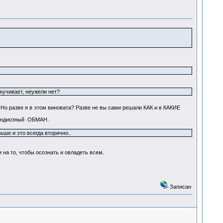
скучивает, неужели нет?
 Но разве я в этом виновата? Разве не вы сами решали КАК и в КАКИЕ
грандиозный ОБМАН.
ьше и это всегда вторично..
на то, чтобы осознать и овладеть всем.
Записан