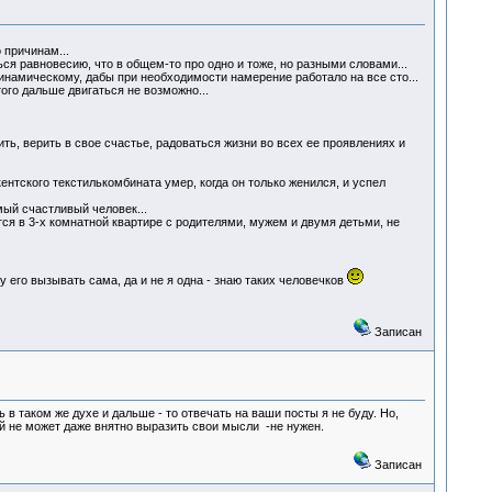
 причинам...
ться равновесию, что в общем-то про одно и тоже, но разными словами...
инамическому, дабы при необходимости намерение работало на все сто...
того дальше двигаться не возможно...
ь, верить в свое счастье, радоваться жизни во всех ее проявлениях и
ентского текстилькомбината умер, когда он только женился, и успел
амый счастливый человек...
тся в 3-х комнатной квартире с родителями, мужем и двумя детьми, не
у его вызывать сама, да и не я одна - знаю таких человечков
Записан
 в таком же духе и дальше - то отвечать на ваши посты я не буду. Но,
ый не может даже внятно выразить свои мысли -не нужен.
Записан