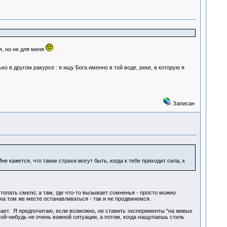
я, но не для меня
ько в другом ракурсе : я ищу Бога именно в той воде, реке, в которую я
Записан
не кажется, что такие страхи могут быть, когда к тебе приходит сила, к
 топать смело; а там, где что-то вызывает сомненья - просто можно
а том же месте останавливаться - так и не продвинемся.
езает. Я предпочитаю, если возможно, не ставить эксперименты "на живых
кой-нибудь не очень важной ситуации, а потом, когда нащупаешь стиль