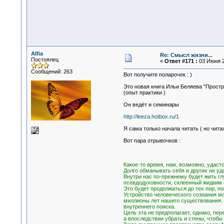
Alfia
Re: Смысл жизни...
Постоялец
«
Ответ #171 :
03 Июня 2
Сообщений: 263
Вот получите поларочек : )
Это новая книга Ильи Беляева "Простр
(опыт практики )
Он ведёт и семинары
http://leeza.hotbox.ru/1
Я сама только начала читать ( но чит
Вот пара отрывочков :
Какое-то время, нам, возможно, удаст
Долго обманывать себя и других не уд
Внутри нас по-прежнему будет жить гл
псевдодуховности, склеенный жидким 
Это будет продолжаться до тех пор, п
Устройство человеческого сознания мо
миллионы лет нашего существования. Ж
внутреннего поиска.
Цель эта не предполагает, однако, пе
а впоследствии убрать и стены, чтобы 