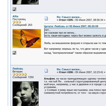
Alfia
Re: Смысл жизни...
Постоялец
«
Ответ #205 :
05 Июня 2007, 08:56:34 »
Сообщений: 263
Цитата: Любовь от 05 Июня 2007, 08:20:09
нет...
ее сказкам про ее жизнь...
есть такая методика: через быт можно залезть в д
Люба, на мишанином форуме я открыла как-то тему
Вот например: веришь ли ты, что двое часов у одн
назад, "материализовав" таким образом выражени
Любовь
Re: Смысл жизни...
Ветеран
«
Ответ #206 :
05 Июня 2007, 10:23:41 »
Сообщений: 7250
Альфия
, на часах принадлежащих одному челове
т.е. чистый Ян... сильный структурированный центр
мой внук, например, у нас в деревне и в городе 
условиям...
у Солярис я вижу иные нестыковки, она плохо про
сиюминутной потребности, от того - за какую стру