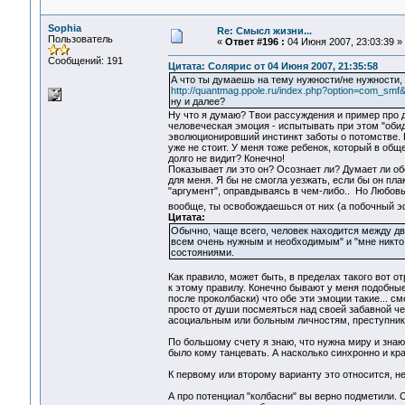
Sophia
Re: Смысл жизни...
Пользователь
«
Ответ #196 :
04 Июня 2007, 23:03:39 »
Сообщений: 191
Цитата: Солярис от 04 Июня 2007, 21:35:58
А что ты думаешь на тему нужности/не нужности, 
http://quantmag.ppole.ru/index.php?option=com_s
ну и далее?
Ну что я думаю? Твои рассуждения и пример про д
человеческая эмоция - испытывать при этом "обиду
эволюционировший инстинкт заботы о потомстве. Б
уже не стоит. У меня тоже ребенок, который в обще
долго не видит? Конечно!
Показывает ли это он? Осознает ли? Думает ли об
для меня. Я бы не смогла уезжать, если бы он пла
"аргумент", оправдываясь в чем-либо.. Но Любовь
вообще, ты освобождаешься от них (а побочный 
Цитата:
Обычно, чаще всего, человек находится между дв
всем очень нужным и необходимым" и "мне никто 
состояниями.
Как правило, может быть, в пределах такого вот от
к этому правилу. Конечно бывают у меня подобные
после проколбаски) что обе эти эмоции такие... с
просто от души посмеяться над своей забавной чел
асоциальным или больным личностям, преступника
По большому счету я знаю, что нужна миру и знаю 
было кому танцевать. А насколько синхронно и кра
К первому или второму варианту это относится, н
А про потенциал "колбасни" вы верно подметили. 