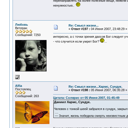
перенаправлять на более полезные вещи, нежели 
ненужностью..
Любовь
Re: Смысл жизни...
Ветеран
«
Ответ #197 :
04 Июня 2007, 23:48:29 »
Сообщений: 7250
интересно, а с точки зрения даосов Бог следует у
- что случится если умрет Бог?
...
Alfia
Re: Смысл жизни...Хармс, Сундук.
Постоялец
«
Ответ #198 :
05 Июня 2007, 06:35:28 »
Сообщений: 263
Цитата: Солярис от 05 Июня 2007, 01:45:49
Даниил Хармс, Сундук.
Человек с тонкой шеей забрался в сундук, закрыл
....
— Значит, жизнь победила смерть неизвестным д