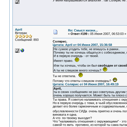
У меня напрашиваются аналогия : так Солярис не
April
Re: Смысл жизни...
Ветеран
«
Ответ #199 :
05 Июня 2007, 06:53:03 »
Сообщений: 893
Солярис.
Цитата: April от 04 Июня 2007, 15:36:58
Не сумею угодить тебе, не впишусь в рамки..
Почему ты не хочешь общаться с собеседником, 
И в первую очередь - от твоей.
Имеет право.
Или ты хочешь, чтобы он был
свободен от свое
А ты не слишком много хочешь?
Ты не ответила.
Потому что ответы слишком очевидны?
Цитата: Солярис от 04 Июня 2007, 16:49:19
April,
ты в своих сообщениях не раз советуешь другим
очень хорошо получается. Может быть ты плохо с
Ты права. Я советую налаживать отношения с ок
Но в первую очередь с теми, в чьей обусловленн
делает его более гармоничным и содержатеьным, 
обусловленности СИДа очень приятно и очень по
виновата я одна.
А что по-твоему выходит?
Что "налаживать отношения с окружающими" - это 
самой-то жить противно, из которой ты сама пыт