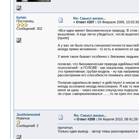
kyrian
Re: Смысл жизни...
Постоялец
«
Ответ #207 :
03 Февраля 2009, 10:03:30
Сообщений: 302
>Все идеи имеют биохимическую природу. В этом 
мышление. А еще легче убедиться, >если вырезат
[/quote]
А у вас не было опыта синхронистичности мыслей
иногда прямо мгновенно - то есть в моменте из од
У меня такое бывает особенно с близкими людьми.
полагаю, что биохимическая природа идей/мыслей 
психологией - в ГОЛОВЕ - как локальном, огранич
это примитивная, грубая модель - ну как наприме
рассмотрении его способности понимать иностран
Полагаю идеи/мысли живут и действуют в неком не
иногда осознанно иногда неосознанно. Я как то ле
меня за щеку - через нескоко секунд она подошла 
ли страх самореализовался .......то ли хрен его знает
JustInterested
Re: Смысл жизни...
Новичок
«
Ответ #208 :
04 Апреля 2010, 08:41:28 
Сообщений: 2
прочитал.
Только один вывод - автор темы разочаровался в 