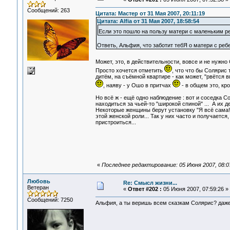
Сообщений: 263
Цитата: Мастер от 31 Мая 2007, 20:11:19
Цитата: Alfia от 31 Мая 2007, 18:58:54
Если это пошло на пользу матери с маленьким 
Ответь, Альфия, что заботит тебЯ о матери с реб
Может, это, в действительности, вовсе и не нужно
Просто хочется отметить
, что что бы Солярис 
дитём, на съёмной квартире - как может, "рвётся в
, наяву - у Ошо в притчах
- в общем это, кр
Но всё ж - ещё одно наблюдение : вот и соседка С
находиться за чьей-то "широкой спиной" ... А их 
Некоторые женщины берут установку "Я всё сама!"
этой женской роли... Так у них часто и получаетс
пристроиться...
«
Последнее редактирование: 05 Июня 2007, 08:07:
Любовь
Re: Смысл жизни...
Ветеран
«
Ответ #202 :
05 Июня 2007, 07:59:26 »
Сообщений: 7250
Альфия, а ты веришь всем сказкам Солярис? даже