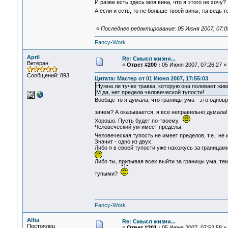
И разве есть здесь моя вина, что я этого не хочу?
А если и есть, то не больше твоей вины, ты ведь 
«
Последнее редактирование: 05 Июня 2007, 07:05
Fancy-Work
April
Re: Смысл жизни...
Ветеран
«
Ответ #200 :
05 Июня 2007, 07:26:27 »
Сообщений: 893
Цитата: Мастер от 01 Июня 2007, 17:55:03
Нужна ли тучке травка, которую она поливает жив
М да, нет предела человеческой тупости!
Вообще-то я думала, что границы ума - это однов
зачем? А оказывается, я все неправильно думала
Хорошо. Пусть будет по-твоему.
Человеческий ум имеет пределы.
Человеческая тупость не имеет пределов, т.е. не
Значит - одно из двух:
Либо я в своей тупости уже нахожусь за границам
Либо ты, призывая всех выйти за границы ума, т
тупыми?
Fancy-Work
Alfia
Re: Смысл жизни...
Постоялец
«
Ответ #201 :
05 Июня 2007, 07:52:58 »