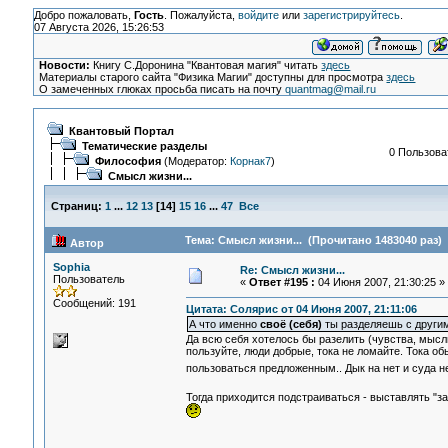
Добро пожаловать,
Гость
. Пожалуйста,
войдите
или
зарегистрируйтесь
.
07 Августа 2026, 15:26:53
Новости:
Книгу С.Доронина "Квантовая магия" читать
здесь
Материалы старого сайта "Физика Магии" доступны для просмотра
здесь
О замеченных глюках просьба писать на почту
quantmag@mail.ru
Квантовый Портал
Тематические разделы
0 Пользоват
Философия
(Модератор:
Корнак7
)
Смысл жизни...
Страниц:
1
...
12
13
[
14
]
15
16
...
47
Все
Тема: Смысл жизни... (Прочитано 1483040 раз)
Автор
Sophia
Re: Смысл жизни...
Пользователь
«
Ответ #195 :
04 Июня 2007, 21:30:25 »
Сообщений: 191
Цитата: Солярис от 04 Июня 2007, 21:11:06
А что именно
своё (себя)
ты разделяешь с други
Да всю себя хотелось бы разелить (чувства, мысли
пользуйте, люди добрые, тока не ломайте. Тока об
пользоваться предложенным.. Дык на нет и суда 
Тогда приходится подстраиваться - выставлять "за