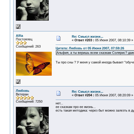
Alfia
Re: Смысл жизни...
Постоялец
«
Ответ #203 :
05 Июня 2007, 08:10:39 »
Сообщений: 263
Цитата: Любовь от 05 Июня 2007, 07:59:26
Альфия, а ты веришь всем сказкам Солярис? даж
Ты про сны ? У меня у самой иногда бывает "обуч
Любовь
Re: Смысл жизни...
Ветеран
«
Ответ #204 :
05 Июня 2007, 08:20:09 »
Сообщений: 7250
нет...
ее сказкам про ее жизнь...
есть такая методика: через быт можно залезть в ду