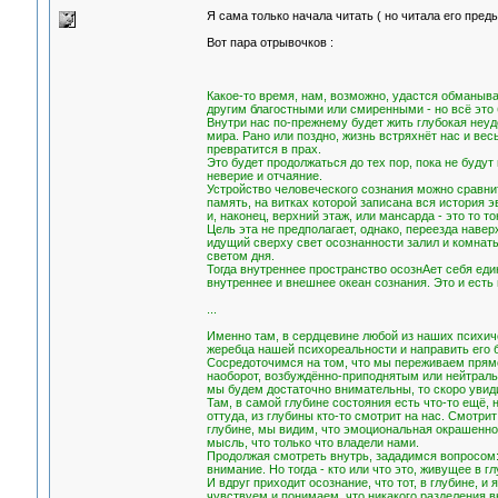
Я сама только начала читать ( но читала его пре
Вот пара отрывочков :
Какое-то время, нам, возможно, удастся обманыва
другим благостными или смиренными - но всё это б
Внутри нас по-прежнему будет жить глубокая неу
мира. Рано или поздно, жизнь встряхнёт нас и ве
превратится в прах.
Это будет продолжаться до тех пор, пока не буду
неверие и отчаяние.
Устройство человеческого сознания можно сравни
память, на витках которой записана вся история 
и, наконец, верхний этаж, или мансарда - это то 
Цель эта не предполагает, однако, переезда наве
идущий сверху свет осознанности залил и комнаты,
светом дня.
Тогда внутреннее пространство осознАет себя еди
внутреннее и внешнее океан сознания. Это и есть
...
Именно там, в сердцевине любой из наших психич
жеребца нашей психореальности и направить его б
Сосредоточимся на том, что мы переживаем прямо
наоборот, возбуждённо-приподнятым или нейтрал
мы будем достаточно внимательны, то скоро увиди
Там, в самой глубине состояния есть что-то ещё, 
оттуда, из глубины кто-то смотрит на нас. Смотри
глубине, мы видим, что эмоциональная окрашеннос
мысль, что только что владели нами.
Продолжая смотреть внутрь, зададимся вопросом: к
внимание. Но тогда - кто или что это, живущее в г
И вдруг приходит осознание, что тот, в глубине, и
чувствуем и понимаем, что никакого разделения вн