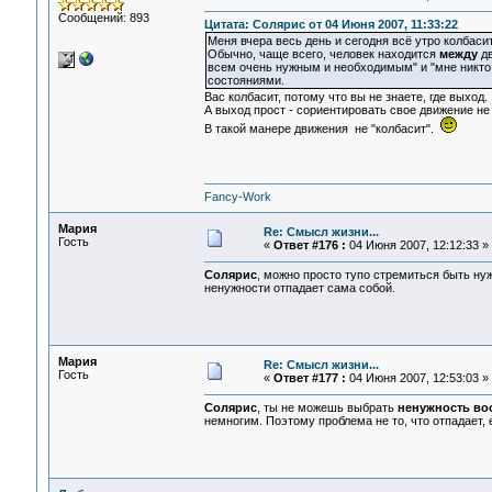
Сообщений: 893
Цитата: Солярис от 04 Июня 2007, 11:33:22
Меня вчера весь день и сегодня всё утро колбасит
Обычно, чаще всего, человек находится
между
дв
всем очень нужным и необходимым" и "мне никто н
состояниями.
Вас колбасит, потому что вы не знаете, где выход.
А выход прост - сориентировать свое движение не 
В такой манере движения не "колбасит".
Fancy-Work
Мария
Re: Смысл жизни...
Гость
«
Ответ #176 :
04 Июня 2007, 12:12:33 »
Солярис
, можно просто тупо стремиться быть ну
ненужности отпадает сама собой.
Мария
Re: Смысл жизни...
Гость
«
Ответ #177 :
04 Июня 2007, 12:53:03 »
Солярис
, ты не можешь выбрать
ненужность в
немногим. Поэтому проблема не то, что отпадает, 