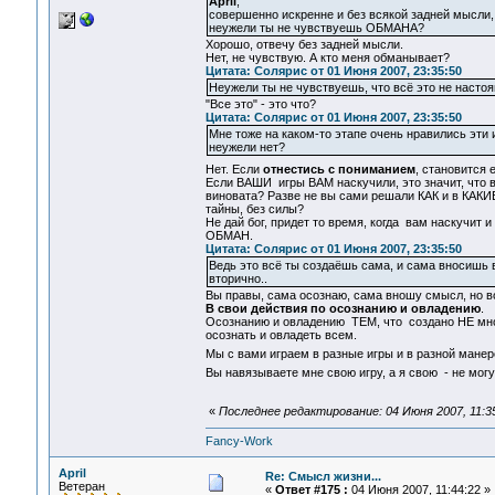
April
,
совершенно искренне и без всякой задней мысли, 
неужели ты не чувствуешь ОБМАНА?
Хорошо, отвечу без задней мысли.
Нет, не чувствую. А кто меня обманывает?
Цитата: Солярис от 01 Июня 2007, 23:35:50
Неужели ты не чувствуешь, что всё это не наст
"Все это" - это что?
Цитата: Солярис от 01 Июня 2007, 23:35:50
Мне тоже на каком-то этапе очень нравились эти и
неужели нет?
Нет. Если
отнестись с пониманием
, становится 
Если ВАШИ игры ВАМ наскучили, это значит, что в 
виновата? Разве не вы сами решали КАК и в КАКИЕ
тайны, без силы?
Не дай бог, придет то время, когда вам наскучит 
ОБМАН.
Цитата: Солярис от 01 Июня 2007, 23:35:50
Ведь это всё ты создаёшь сама, и сама вносишь в
вторично..
Вы правы, сама осознаю, сама вношу смысл, но
В свои действия по осознанию и овладению
.
Осознанию и овладению ТЕМ, что создано НЕ мной
осознать и овладеть всем.
Мы с вами играем в разные игры и в разной мане
Вы навязываете мне свою игру, а я свою - не мог
«
Последнее редактирование: 04 Июня 2007, 11:35:
Fancy-Work
April
Re: Смысл жизни...
Ветеран
«
Ответ #175 :
04 Июня 2007, 11:44:22 »