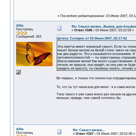
«
Последнее редактирование: 03 Июня 2007, 03:12:
Alfia
Re: Смысл жизни...Вызов, для Альфии
Постоялец
«
Ответ #166 :
03 Июня 2007, 03:22:58 »
Сообщений: 263
Цитата: Солярис от 03 Июня 2007, 02:17:42
Эта притча имеет огромный смысл. Если ты только 
пишет белым мелом на белой стене: никто не смож
как дни радости. Это и называется осознанием. И
противоположностей — ты перестанешь спрашиват
благословение жизни! Как много существования, б
печаль не пришла, она придёт, но она уже не буд
увидеть её красоту, ты сможешь понять, почему о
Во-первых, я только что полностью отредактиров
То, что ты тут написала для меня - я и сама могл
Типа такого я уже сама много раз писала на других
меньше, правда, чем самой хотелось бы.
Alfia
Re: Смысл жизни...
Постоялец
«
Ответ #167 :
03 Июня 2007, 03:51:00 »