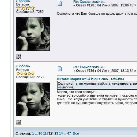
Любовь
Re: Смысл жизни...
Ветеран
«
Ответ #178 :
04 Июня 2007, 13:06:43 »
Сообщений: 7250
Солярис, а что Вам больше по душе: дарить или п
Любовь
Re: Смысл жизни...
Ветеран
«
Ответ #179 :
04 Июня 2007, 13:13:34 »
Сообщений: 7250
Цитата: Мария от 04 Июня 2007, 12:53:03
Солярис
, ты не можешь выбрать
ненужность в
немногим.
Мария, это твоя позиция...
количество особого значения не имеет, пока оно 
тьма... т.е. когда уже тебя не хватит на нужность э
для тебе не существует ненужность ваще, которая 
Страниц:
1
...
10
11
[
12
]
13
14
...
47
Все