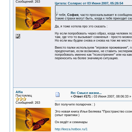
Сообщений: 263
Цитата: Солярис от 03 Июня 2007, 05:26:54
...
У тебя,
София
, часто проскальзывает в сообщения
такие страхи могут быть, когда к тебе приходит сил
Да, я тоже хотела про это сказать :
Ну если попробовать через образ, когда человек п
там, где что-то вызывает сомненья - просто можн
Но если мы будем снова и снова на том же месте 
Вместо палки используем "игровое проживание", гл
предпочитаю, если возможно, не ставить эксперим
попробовать именно как "психотренинг" или на ка
переносить на более значимую ситуацию.
Alfia
Re: Смысл жизни...
Постоялец
«
Ответ #171 :
03 Июня 2007, 08:06:33 »
Сообщений: 263
Вот получите поларочек : )
Это новая книга Ильи Беляева "Пространство созн
(опыт практики )
Он ведёт и семинары
http://leeza.hotbox.ru/1