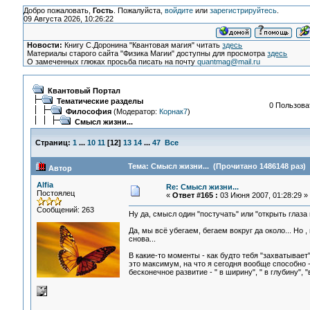
Добро пожаловать,
Гость
. Пожалуйста,
войдите
или
зарегистрируйтесь
.
09 Августа 2026, 10:26:22
Новости:
Книгу С.Доронина "Квантовая магия" читать
здесь
Материалы старого сайта "Физика Магии" доступны для просмотра
здесь
О замеченных глюках просьба писать на почту
quantmag@mail.ru
Квантовый Портал
Тематические разделы
0 Пользоват
Философия
(Модератор:
Корнак7
)
Смысл жизни...
Страниц:
1
...
10
11
[
12
]
13
14
...
47
Все
Тема: Смысл жизни... (Прочитано 1486148 раз)
Автор
Alfia
Re: Смысл жизни...
Постоялец
«
Ответ #165 :
03 Июня 2007, 01:28:29 »
Сообщений: 263
Ну да, смысл один "постучать" или "открыть глаза 
Да, мы всё убегаем, бегаем вокруг да около... Но 
снова...
В какие-то моменты - как будто тебя "захватывает
это максимум, на что я сегодня вообще способно -
бесконечное развитие - " в ширину", " в глубину", 