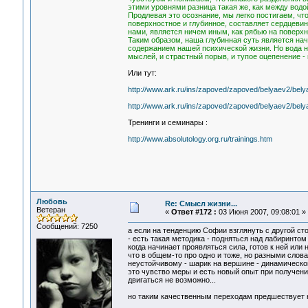
этими уровнями разница такая же, как между водой
Продлевая это осознание, мы легко постигаем, ч
поверхностное и глубинное, составляет сердцеви
нами, является ничем иным, как рябью на поверхно
Таким образом, наша глубинная суть является нач
содержанием нашей психической жизни. Но вода на 
мыслей, и страстный порыв, и тупое оцепенение -
Или тут:
http://www.ark.ru/ins/zapoved/zapoved/belyaev2/bely
http://www.ark.ru/ins/zapoved/zapoved/belyaev2/bely
Тренинги и семинары :
http://www.absolutology.org.ru/trainings.htm
Любовь
Re: Смысл жизни...
Ветеран
«
Ответ #172 :
03 Июня 2007, 09:08:01 »
Сообщений: 7250
а если на тенденцию Софии взглянуть с другой ст
- есть такая методика - подняться над лабиринтом
когда начинает проявляться сила, готов к ней или
что в общем-то про одно и тоже, но разными слов
неустойчивому - шарик на вершине - динамическом
это чувство меры и есть новый опыт при получении
двигаться не возможно...
но таким качественным переходам предшествует на