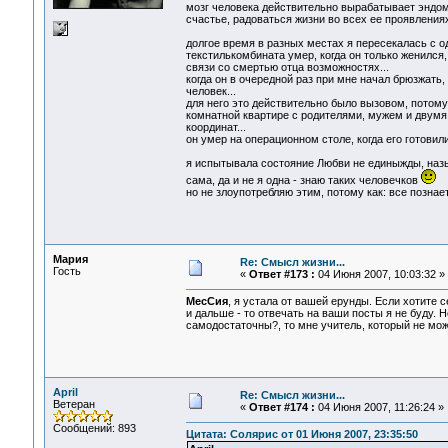
мозг человека действительно вырабатывает эндомо
счастье, радоваться жизни во всех ее проявлениях
долгое время в разных местах я пересекалась с од
текстилькомбината умер, когда он только женился, 
связи со смертью отца возможностях...
когда он в очередной раз при мне начал брюзжать,
человек...
для него это действительно было вызовом, потому
комнатной квартире с родителями, мужем и двумя 
координат...
он умер на операционном столе, когда его готовили
я испытывала состояние Любви не единыжды, называ
сама, да и не я одна - знаю таких человечков
но не злоупотребляю этим, потому как: все познает
Мария
Re: Смысл жизни...
Гость
«
Ответ #173 :
04 Июня 2007, 10:03:32 »
МесСия
, я устала от вашей ерунды. Если хотите 
и дальше - то отвечать на ваши посты я не буду. Н
самодостаточны?, то мне учитель, который не мо
April
Re: Смысл жизни...
Ветеран
«
Ответ #174 :
04 Июня 2007, 11:26:24 »
Сообщений: 893
Цитата: Солярис от 01 Июня 2007, 23:35:50