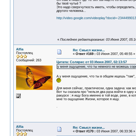
бы твоё чутьё ?
Это надо сверхчуткость иметь, чтобы определить,
другого человека...
http://video.google.com/videoplay?docid=-23444990
«
Последнее редактирование: 03 Июня 2007, 05:16:
Alfia
Re: Смысл жизни...
Постоялец
«
Ответ #169 :
03 Июня 2007, 05:48:55 »
Сообщений: 263
Цитата: Солярис от 03 Июня 2007, 02:13:57
у меня ощущение, что ты немного не можешь сори
А у меня ощущение, что ты в общем ищешь "там", б
Для меня сейчас, практически, одна задача: как м
Вот ты сказала про "нельзя два раза войти в одну 
ракурсе : я ищу Бога именно в той воде, реке, в к
мне то ощущение Жизни, которое я ищу.
.
Alfia
Re: Смысл жизни...
Постоялец
«
Ответ #170 :
03 Июня 2007, 06:33:36 »