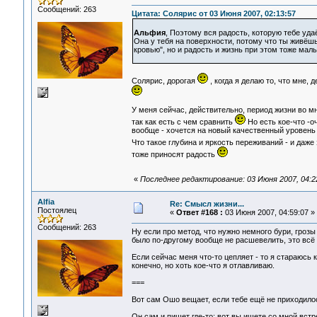
Сообщений: 263
Цитата: Солярис от 03 Июня 2007, 02:13:57
Альфия
, Поэтому вся радость, которую тебе уда
Она у тебя на поверхности, потому что ты живёшь
кровью", но и радость и жизнь при этом тоже малы
Солярис, дорогая
, когда я делаю то, что мне,
У меня сейчас, действительно, период жизни во мн
так как есть с чем сравнить
Но есть кое-что -о
вообще - хочется на новый качественный уровень 
Что такое глубина и яркость переживаний - и даже
тоже приносят радость
«
Последнее редактирование: 03 Июня 2007, 04:22:
Alfia
Re: Смысл жизни...
Постоялец
«
Ответ #168 :
03 Июня 2007, 04:59:07 »
Сообщений: 263
Ну если про метод, что нужно немного бури, грозы 
было по-другому вообще не расшевелить, это всё 
Если сейчас меня что-то цепляет - то я стараюсь
конечно, но хоть кое-что я отлавливаю.
===
Вот сам Ошо вещает, если тебе ещё не приходилос
Он сам и пишет где-то: вот вы ищете со мной встре