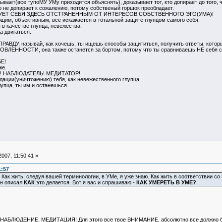
ывает(все тупоМУ УМу приходится объяснять), доказывает тот, кто допирает до того, ч
 не допирает к сожалению, потому собственый горшок преобладает.
ВУЕТ СЕБЯ ЗДЕСЬ ОТСТРАНЕННЫМ ОТ ИНТЕРЕСОВ СОБСТВЕННОГО ЭГО(УМА)!
им, объективным, все искажается в тотальной защите глупцом самого себя.
в качестве глупца, невежества.
а двигаться.
РАВДУ, называй, как хочешь, ты ищешь способы защититься, получить ответы, котор
ВЛЕННОСТИ, она также останется за бортом, потому что ты сравниваешь НЕ себя с с
БЕ!
же.
К! НАБЛЮДАТЕЛЬ! МЕДИТАТОР!
дации(уничтожению) тебя, как невежественного глупца.
лупца, ты им и останешься.
007, 11:50:41 »
1:57
и! Как жить, следуя вашей терминологии, в УМе, я уже знаю. Как жить в соответствии с
Он описал
КАК
это делается. Вот я вас и спрашиваю -
КАК УМЕРЕТЬ В УМЕ?
ь - НАБЛЮДЕНИЕ, МЕДИТАЦИЯ! Для этого все твое ВНИМАНИЕ, абсолютно все должно б