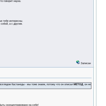
то говорит наука.
ые тебе интересны.
обой, а с другим.
Записан
о взглядом Кастанеды - мы тоже знаем, потому что он описал
МЕТОД
, он не
ыть сконцентрировано на себе!