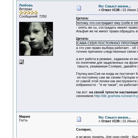
Любовь
Re: Смысл жизни...
Ветеран
«
Ответ #138 :
01 Июня 2
Сообщений: 7250
Цитата:
потому что сострадает ему (себе в те
- опять же гы, сострадать имеют право
Альфия же не имеет права обращать вн
Цитата:
САМА СЕБЯ ПОСТОЯННО ПРОГРА
а это уже право выбора работает... об
точнее причинно следственные связи на
а вот работа в режиме, эаданном из в
по понятиям для зацикленных на физиче
такшта, уважаемая Солярис, давайте н
Глупец-месСия ни когда не постигнет М
он постоянно сам же своим Глупцом на
от самой этой логики как инструмента
избранности - "я не такая", но работа
так вот:
на своей тупости настаиваю
синонимов
http://dic.gramota.ru/searc
Мария
Re: Смысл жизни...
Гость
«
Ответ #139 :
01 Июня 2
Солярис
,
я не могу понять, для чего тебе - б