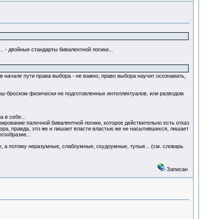
 - двойные стандарты бивалентной логики...
 в начале пути права выбора - не важно, право выбора научит осознавать,
арш-броском физически не подготовленных интеллектуалов, или разводом
 в себе...
ирование палочной бивалентной логики, которое действительно есть отказ
бора, правда, это же и лишает власти властью же не насытившихся, лишает
гообразие...
ие, а потому неразумные, слабоумные, скудоумные, тупые... (см. словарь
Записан