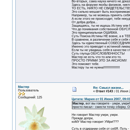
Во-вторых, сама наука ничего не доказ
Здесь на форуме якобы физиков, никто
ТО ЕСТЬ, НИКТО НЕ СВИДЕТЕЛЬСТ
Это сильно мешает быть воспринимающ
Например, ты не можешь принять себя 
А если этого не происходит, тебе некуд
От добра добра...
Защищаясь, ты не ищешь Истину или П
Что до понимания собственной ОБУСЛО
Это принципиальная ОШИБКА.
Суть Поиска Истины НЕ вовне, а в ТЕ
В сравнени, в различении себя и себя 
Здесь ты единственный СОБЕСЕДНИ
Именно это приводит к истинной ликви
Если ты не увидишь себя в качестве г
Суть глупца ОБУСЛОВЛЕННОСТЬ!
Мастер не есть что-то или кто-то.
ПРОСТО ПРИМИ ЭТО ЗА АКСИОМУ.
Это поможет тебе.
Мастеру ты не нужна!!!!!!!!!!!!!!!!!!!
Мастер
Re: Смысл жизни...
Пользователь
«
Ответ #143 :
01 Июня 2
Сообщений: 125
Цитата: Мария от 01 Июня 2007, 09:0
Мастер
, вот вы говорите - умри, умр
просто писал - смести точку сборку. 
Не говорит Мастер умри, умри.
Прежде допри,
коМУ Мастер говорит УМри!???
Суть в отдирании себя от себЯ. Пут