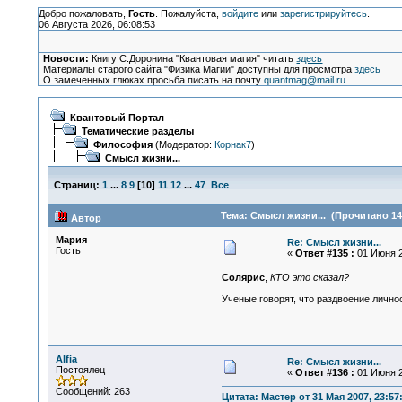
Добро пожаловать,
Гость
. Пожалуйста,
войдите
или
зарегистрируйтесь
.
06 Августа 2026, 06:08:53
Новости:
Книгу С.Доронина "Квантовая магия" читать
здесь
Материалы старого сайта "Физика Магии" доступны для просмотра
здесь
О замеченных глюках просьба писать на почту
quantmag@mail.ru
Квантовый Портал
Тематические разделы
Философия
(Модератор:
Корнак7
)
Смысл жизни...
Страниц:
1
...
8
9
[
10
]
11
12
...
47
Все
Тема: Смысл жизни... (Прочитано 14
Автор
Мария
Re: Смысл жизни...
Гость
«
Ответ #135 :
01 Июня 2
Солярис
,
КТО это сказал?
Ученые говорят, что раздвоение лично
Alfia
Re: Смысл жизни...
Постоялец
«
Ответ #136 :
01 Июня 2
Сообщений: 263
Цитата: Мастер от 31 Мая 2007, 23:57