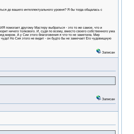
каться до вашего интеллектуального уровня? Я бы тогда общалась с
НИЯ помогает другому Мастеру выбраться - это то же самое, что и
ворит ничего толкового. И, судя по всему, вместо своего собственного ума
ед миром. А у Сии этого благоговения я что-то не заметила. Мир
 чудо! Но Сия этого не видит - он будто бы не замечает Его чудовищную
Записан
Записан