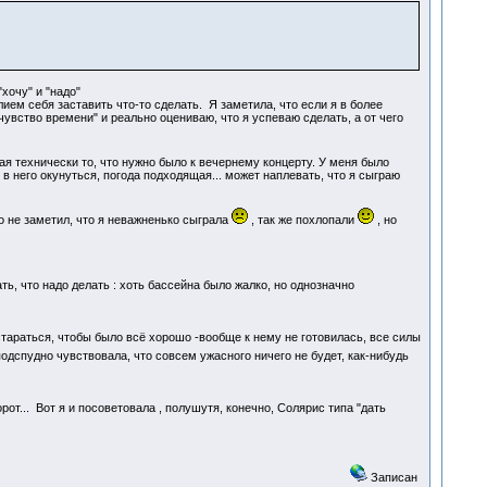
хочу" и "надо"
ием себя заставить что-то сделать. Я заметила, что если я в более
чувство времени" и реально оцениваю, что я успеваю сделать, а от чего
 технически то, что нужно было к вечернему концерту. У меня было
в него окунуться, погода подходящая... может наплевать, что я сыграю
о не заметил, что я неважненько сыграла
, так же похлопали
, но
ть, что надо делать : хоть бассейна было жалко, но однозначно
стараться, чтобы было всё хорошо -вообще к нему не готовилась, все силы
 подспудно чувствовала, что совсем ужасного ничего не будет, как-нибудь
от... Вот я и посоветовала , полушутя, конечно, Солярис типа "дать
Записан