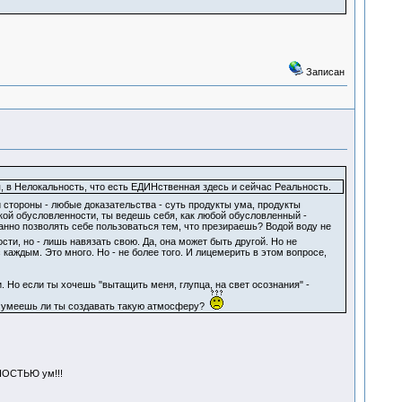
Записан
в Нелокальность, что есть ЕДИНственная здесь и сейчас Реальность.
 стороны - любые доказательства - суть продукты ума, продукты
кой обусловленности, ты ведешь себя, как любой обусловленный -
анно позволять себе пользоваться тем, что презираешь? Водой воду не
ти, но - лишь навязать свою. Да, она может быть другой. Но не
каждым. Это много. Но - не более того. И лицемерить в этом вопросе,
Но если ты хочешь "вытащить меня, глупца, на свет осознания" -
Но умеешь ли ты создавать такую атмосферу?
ННОСТЬЮ ум!!!