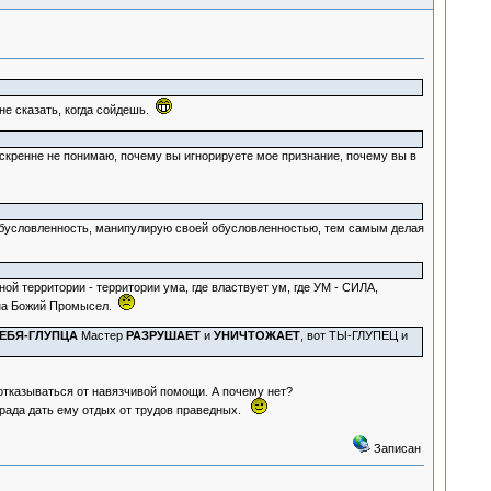
мне сказать, когда сойдешь.
искренне не понимаю, почему вы игнорируете мое признание, почему вы в
обусловленность, манипулирую своей обусловленностью, тем самым делая
й территории - территории ума, где властвует ум, где УМ - СИЛА,
я на Божий Промысел.
ЕБЯ-ГЛУПЦА
Мастер
РАЗРУШАЕТ
и
УНИЧТОЖАЕТ
, вот ТЫ-ГЛУПЕЦ и
и отказываться от навязчивой помощи. А почему нет?
о рада дать ему отдых от трудов праведных.
Записан