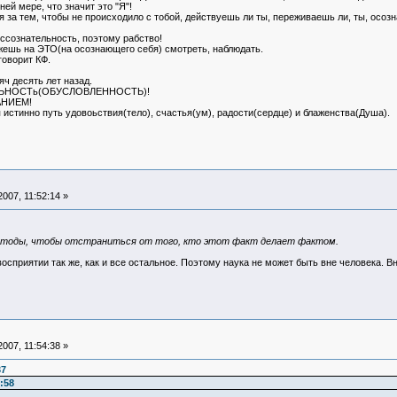
ней мере, что значит это "Я"!
тся за тем, чтобы не происходило с тобой, действуешь ли ты, переживаешь ли, ты, осо
ссознательность, поэтому рабство!
жешь на ЭТО(на осознающего себя) смотреть, наблюдать.
оворит КФ.
яч десять лет назад.
ЕЛЬНОСТь(ОБУСЛОВЛЕННОСТЬ)!
АНИЕМ!
 истинно путь удовоьствия(тело), счастья(ум), радости(сердце) и блаженства(Душа).
007, 11:52:14 »
етоды, чтобы отстраниться от того, кто этот факт делает фактом.
сприятии так же, как и все остальное. Поэтому наука не может быть вне человека. В
007, 11:54:38 »
37
:58