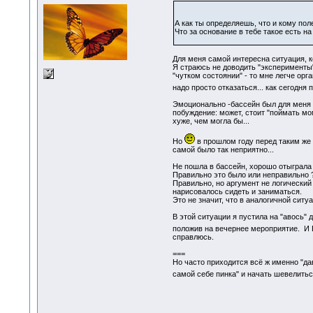
А как ты определяешь, что и кому поле
Что за основание в тебе такое есть на
Для меня самой интересна ситуация, ко
Я страюсь не доводить "эксперименты" 
"чутком состоянии" - то мне легче орг
надо просто отказаться... как сегодня
Эмоционально -бассейн был для меня б
побуждение: может, стоит "поймать мом
хуже, чем могла бы...
Но
в прошлом году перед таким же т
самой было так неприятно...
Не пошла в бассейн, хорошо отыграла
Правильно это было или неправильно
Правильно, но аргумент не логический 
нарисовалось сидеть и заниматься.
Это не значит, что в аналогичной ситу
В этой ситуации я пустила на "авось"
положив на вечернее мероприятие. И 
справлюсь.
===
Но часто приходится всё ж именно "дав
самой себе пинка" и начать шевелить