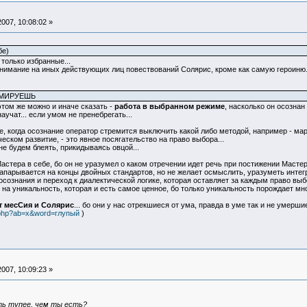
007, 10:08:02 »
бе)
 только избранные...
имание на иных действующих лиц повествований Солярис, кроме как самую героиню...
ММИРУЕШЬ
 этом же можно и иначе сказать -
работа в выбранном режиме
, насколько он осознан
учат... если умом не пренебрегать...
не, когда осознание оператор стремится выключить какой либо методой, например - м
ском развитие, - это явное посягательство на право выбора...
е будем блеять, прикидываясь овцой...
астера в себе, бо он не уразумел о каком отречении идет речь при постижении Мастера
парывается на концы двойных стандартов, но не желает осмыслить, уразуметь интегр
 осознания и переход к диалектической логике, которая оставляет за каждым право вы
ет на уникальность, которая и есть самое ценное, бо только уникальность порождает мно
т месСия и Солярис
... бо они у нас отрекшиеся от ума, правда в уме так и не умерш
h.php?ab=x&word=глупый
)
007, 10:09:23 »
ыть тупее, чем ты есть?