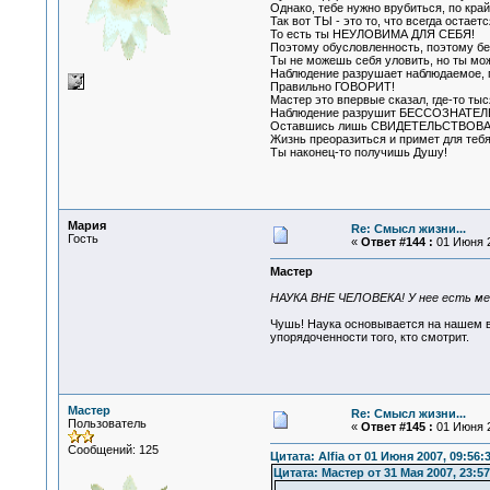
Однако, тебе нужно врубиться, по край
Так вот ТЫ - это то, что всегда остае
То есть ты НЕУЛОВИМА ДЛЯ СЕБЯ!
Поэтому обусловленность, поэтому бе
Ты не можешь себя уловить, но ты мо
Наблюдение разрушает наблюдаемое, г
Правильно ГОВОРИТ!
Мастер это впервые сказал, где-то тыс
Наблюдение разрушит БЕССОЗНАТ
Оставшись лишь СВИДЕТЕЛЬСТВОВ
Жизнь преоразиться и примет для тебя
Ты наконец-то получишь Душу!
Мария
Re: Смысл жизни...
Гость
«
Ответ #144 :
01 Июня 2
Мастер
НАУКА ВНЕ ЧЕЛОВЕКА! У нее есть м
Чушь! Наука основывается на нашем во
упорядоченности того, кто смотрит.
Мастер
Re: Смысл жизни...
Пользователь
«
Ответ #145 :
01 Июня 2
Сообщений: 125
Цитата: Alfia от 01 Июня 2007, 09:56:
Цитата: Мастер от 31 Мая 2007, 23:57