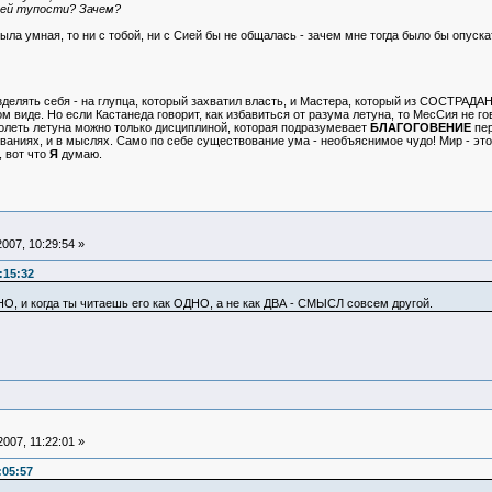
оей тупости? Зачем?
была умная, то ни с тобой, ни с Сией бы не общалась - зачем мне тогда было бы опус
азделять себя - на глупца, который захватил власть, и Мастера, который из СОСТРАДА
м виде. Но если Кастанеда говорит, как избавиться от разума летуна, то МесСия не го
долеть летуна можно только дисциплиной, которая подразумевает
БЛАГОГОВЕНИЕ
пер
иваниях, и в мыслях. Само по себе существование ума - необъяснимое чудо! Мир - это
 вот что
Я
думаю.
007, 10:29:54 »
:15:32
НО, и когда ты читаешь его как ОДНО, а не как ДВА - СМЫСЛ совсем другой.
007, 11:22:01 »
:05:57