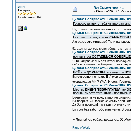
April
Re: Смысл жизни...
Ветеран
«
Ответ #137 :
01 Июня 2
Сообщений: 893
Цитата: Солярис от 01 Июня 2007, 09
Господи, да никто тебя не программиру
Ну, сойди! Ты ведь именно этого хочеш
Цитата: Солярис от 01 Июня 2007, 09
Речь идёт о том, что ты
САМА СЕБЯ
А я разве это отрицаю? Ткни пальцем,
51 раз пытаетесь меня убедить в том,
Цитата: Солярис от 01 Июня 2007, 09
но при этом
ОСТАЁШЬСЯ СОВЕРШЕН
Я-то как раз очень сознательно подх
себя все более свободной от ее конкр
Цитата: Солярис от 01 Июня 2007, 09
ВСЁ
это
ДОМЫСЛЫ
, потому что
ВС
Вы совершенно правы!! И мои выводы. 
созидающая МИР УМА. И если Господь Б
Цитата: Солярис от 01 Июня 2007, 09
Мастер
ВИДИТ ТЕБЯ-ГЛУПЦА
, но
ОБ
воешь, вместо того, чтобы проявить
Р
Во-первых, я не вою, а вполне цивилиз
Во-вторых. Он может считать себя кем 
Да бог в помощь! Но ведь и я могу счи
Ему же без забот обо мне легче. В со
«
Последнее редактирование: 01 Июня 
Fancy-Work