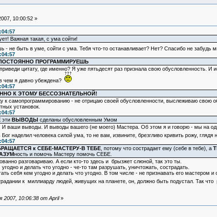
007, 10:00:52 »
:04:57
ет! Важная такая, с ума сойти!
ь - не быть в уме, сойти с ума. Тебя что-то останавливает? Нет? Спасибо не забудь 
:04:57
 ПОСТОЯННО ПРОГРАММИРУЕШЬ
 приведи цитату, где именно? Я уже пятьдесят раз признала свою обусловленность. И 
 в чем я давно убеждена?
:04:57
НО К ЭТОМУ БЕССОЗНАТЕЛЬНОЙ!
ожу к самопрограммированию - не отрицаю своей обусловленности, выслеживаю свою 
етных установок.
:04:57
Е
эти
ВЫВОДЫ
сделаны обусловленным Умом
И ваши выводы. И выводы вашего (не моего) Мастера. Об этом я и говорю - мы на одно
ог наделил человека силой ума, то не вам, извините, брезгливо кривить рожу, гляд
:04:57
РАЩАЕТСЯ к СЕБЕ-МАСТЕРУ-В ТЕБЕ
, потому что сострадает ему (себе в тебе), а
Т
АЗУМ
ность и помочь Мастеру помочь СЕБЕ.
ованно разговариваю. А если кто-то здесь и брызжет слюной, так это ты.
угодно и делать что угодно - че-то там разрушать, уничтожать, сострадать.
тать себя кем угодно и делать что угодно. В том числе - не признавать его мастером 
страдании к миллиарду людей, живущих на планете, он, должно быть подустал. Так чт
2007, 10:06:38 от April
»