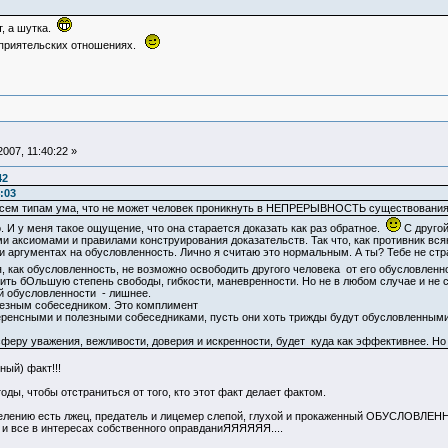
т, а шутка.
в приятельских отношениях.
007, 11:40:22 »
42
:03
всем типам ума, что не может человек проникнуть в НЕПРЕРЫВНОСТЬ существования, 
о. И у меня такое ощущение, что она старается доказать как раз обратное.
С другой
 аксиомами и правилами конструирования доказательств. Так что, как противник вся
и аргументах на обусловленность. Лично я считаю это нормальным. А ты? Тебе не стр
, как обусловленность, не возможно освободить другого человека от его обусловленнос
ить бОльшую степень свободы, гибкости, маневренности. Но не в любом случае и не с 
й обусловленности - лишнее.
лезным собеседником. Это комплимент
еренсными и полезными собеседниками, пусть они хоть трижды будут обусловленными. 
осферу уважения, вежливости, доверия и искренности, будет куда как эффективнее. 
ный) факт!!!
ы, чтобы отстраниться от того, кто этот факт делает фактом.
еделению есть лжец, предатель и лицемер слепой, глухой и прокаженный ОБУСЛОВЛЕ
к и все в интересах собственного оправданиЯЯЯЯЯЯ....