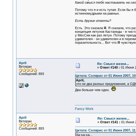
Какой смысл тебе настаивать на св
Потому что я и есть тупая. Если бы я 
истинномудрыми на равных.
Есть другие ответы?
Есть. Это сказала
Я
. Я сказала, что р
концепция летунов Кастанеды - в чисто
у МесСии как раз летун. Потому прео
удивителен - он удивителен и в переж
поразительность... Вот что
Я
чувствую,
April
Re: Смысл жизни...
Ветеран
«
Ответ #140 :
01 Июня 2
Сообщений: 893
Цитата: Солярис от 01 Июня 2007, 10
April,
это не два разных предложения, а ОД
Два больше чем одно.
Fancy-Work
April
Re: Смысл жизни...
Ветеран
«
Ответ #141 :
01 Июня 2
Сообщений: 893
Цитата: Солярис от 01 Июня 2007, 11
Ха-ха-ха...