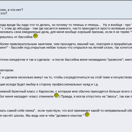
зно, а что нет?
 это?
гда вроде бы надо что-то делать, но почему-то тянешь и тянешь... Ну и вообще - про "
с этим до абсурда - там где касается важного, часто приходится просто волевым усил
анизовать свои ежедневные дела, для меня вообще хороший признак, если я не теряю "
 пришлось от бассейна
олее привлекательным занятием, чем просидеть лишний час, повторяя и прорабатывая
ент" - бассейн под открытым небом только что открылся на летний сезон, так хочется 
очно концертом я так и сделала - и после бассейна меня неожиданно "развезло"; никт
 вечером.
 ?
: я уделила несколько минут на то, чтобы сосредоточиться на этой теме и почувствова
ации всегда будет выбор в сторону профессиональных нужд и т.д.
 дневной балетный класс с Карлосом, с которым мне обычно приходится больше всего 
Бог меня наградил -класс отменили
) Правда, я могла отпустить на "авось", так как
ать самой себе пинка", если чувствую, что всё принимает какой-то неправильный обор
ся насчёт школы. Мы ведь кое-в-чём "делимся опытом "