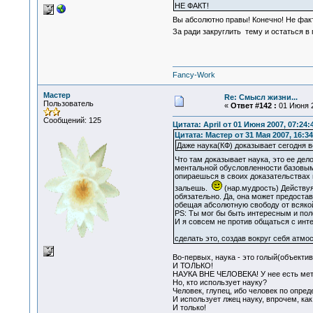
НЕ ФАКТ!
Вы абсолютно правы! Конечно! Не фак
За ради закруглить тему и остаться 
Fancy-Work
Мастер
Re: Смысл жизни...
Пользователь
«
Ответ #142 :
01 Июня 2
Сообщений: 125
Цитата: April от 01 Июня 2007, 07:24:
Цитата: Мастер от 31 Мая 2007, 16:34
Даже наука(КФ) доказывает сегодня 
Что там доказывает наука, это ее дел
ментальной обусловленности базовыми
опираешься в своих доказательствах 
зальешь.
(нар.мудрость) Действуя
обязательно. Да, она может предостав
обещая абсолютную свободу от всяко
PS: Ты мог бы быть интересным и по
И я совсем не против общаться с инт
сделать это, создав вокруг себя атм
Во-первых, наука - это голый(объектив
И ТОЛЬКО!
НАУКА ВНЕ ЧЕЛОВЕКА! У нее есть метод
Но, кто использует науку?
Человек, глупец, ибо человек по опр
И использует лжец науку, впрочем, ка
И только!