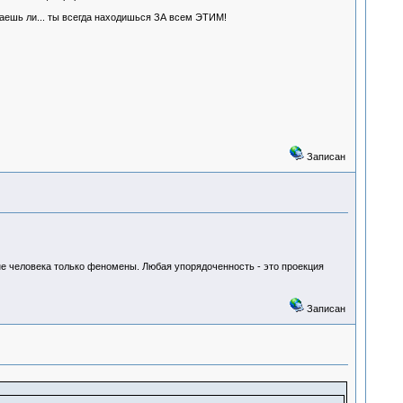
знаешь ли... ты всегда находишься ЗА всем ЭТИМ!
Записан
не человека только феномены. Любая упорядоченность - это проекция
Записан