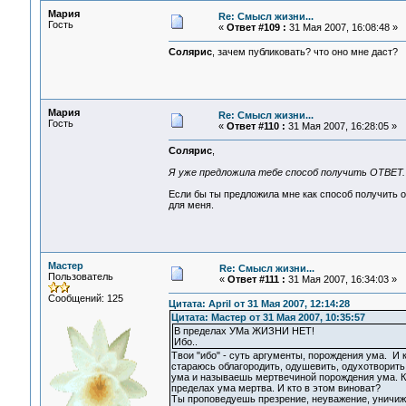
Мария
Re: Смысл жизни...
Гость
«
Ответ #109 :
31 Мая 2007, 16:08:48 »
Солярис
, зачем публиковать? что оно мне даст?
Мария
Re: Смысл жизни...
Гость
«
Ответ #110 :
31 Мая 2007, 16:28:05 »
Солярис
,
Я уже предложила тебе способ получить ОТВЕТ.
Если бы ты предложила мне как способ получить о
для меня.
Мастер
Re: Смысл жизни...
Пользователь
«
Ответ #111 :
31 Мая 2007, 16:34:03 »
Сообщений: 125
Цитата: April от 31 Мая 2007, 12:14:28
Цитата: Мастер от 31 Мая 2007, 10:35:57
В пределах УМа ЖИЗНИ НЕТ!
Ибо..
Твои "ибо" - суть аргументы, порождения ума. И 
стараюсь облагородить, одушевить, одухотворить 
ума и называешь мертвечиной порождения ума. Ко
пределах ума мертва. И кто в этом виноват?
Ты проповедуешь презрение, неуважение, уничи