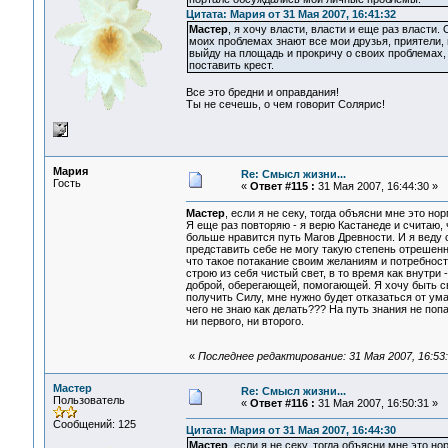
Цитата: Мария от 31 Мая 2007, 16:41:32
Мастер
, я хочу власти, власти и еще раз власти.
моих проблемах знают все мои друзья, приятели, 
выйду на площадь и прокричу о своих проблемах,
поставить крест.
Все это бредни и оправдания!
Ты не сечешь, о чем говорит Солярис!
Мария
Re: Смысл жизни...
Гость
«
Ответ #115 :
31 Мая 2007, 16:44:30 »
Мастер
, если я не секу, тогда объясни мне это но
Я еще раз повторяю - я верю Кастанеде и считаю, 
больше нравится путь Магов Древности. И я веду 
представить себе не могу такую степень отрешенно
что такое потакание своим желаниям и потребностя
строю из себя чистый свет, в то время как внутри 
доброй, оберегающей, помогающей. Я хочу быть св
получить Силу, мне нужно будет отказаться от ума, 
чего не знаю как делать??? На путь знания не поп
ни первого, ни второго.
«
Последнее редактирование: 31 Мая 2007, 16:53
Мастер
Re: Смысл жизни...
Пользователь
«
Ответ #116 :
31 Мая 2007, 16:50:31 »
Сообщений: 125
Цитата: Мария от 31 Мая 2007, 16:44:30
Мастер
, если я не секу, тогда объясни мне это но