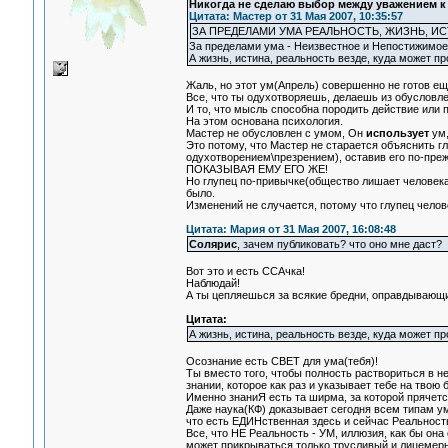
Никогда не сделаю выбор между уважением к 
Цитата: Мастер от 31 Мая 2007, 10:35:57
ЗА ПРЕДЕЛАМИ УМА РЕАЛЬНОСТЬ, ЖИЗНЬ, И
За пределами ума - Неизвестное и Непостижимое
А жизнь, истина, реальность везде, куда может пр
Жаль, но этот ум(Апрель) совершенно не готов ещ
Все, что ты одухотворяешь, делаешь из обусловл
И то, что мысль способна породить действие или п
На этом основана психология.
Мастер не обусловлен с умом, Он
использует
ум,
Это потому, что Мастер не старается объяснить 
одухотворением\презрением), оставив его по-преж
ПОКАЗЫВАЯ ЕМУ ЕГО ЖЕ!
Но глупец по-привычке(общество лишает человека 
было.
Изменений не случается, потому что глупец чело
Цитата: Мария от 31 Мая 2007, 16:08:48
Солярис
, зачем публиковать? что оно мне даст?
Вот это и есть ССАчка!
Наблюдай!
А ты цепляешься за всякие бредни, оправдывающ
Цитата:
А жизнь, истина, реальность везде, куда может пр
Осознание есть СВЕТ для ума(тебя)!
Ты вместо того, чтобы полность раствориться в н
знании, которое как раз и указывает тебе на твою
Именно знаниЯ есть та ширма, за которой прячетс
Даже наука(КФ) доказывает сегодня всем типам 
что есть ЕДИНственная здесь и сейчас Реальност
Все, что НЕ Реальность - УМ, иллюзия, как бы он
может прикрываться только трусливый и лицемерн