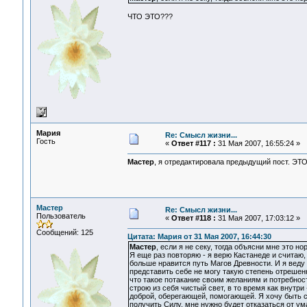
ЧТО ЭТО???
Мария
Re: Смысл жизни...
Гость
«
Ответ #117 :
31 Мая 2007, 16:55:24 »
Мастер
, я отредактировала предыдущий пост. ЭТО -
Мастер
Re: Смысл жизни...
Пользователь
«
Ответ #118 :
31 Мая 2007, 17:03:12 »
Сообщений: 125
Цитата: Мария от 31 Мая 2007, 16:44:30
Мастер
, если я не секу, тогда объясни мне это но
Я еще раз повторяю - я верю Кастанеде и считаю,
больше нравится путь Магов Древности. И я веду 
представить себе не могу такую степень отрешенно
что такое потакание своим желаниям и потребност
строю из себя чистый свет, в то время как внутри
доброй, оберегающей, помогающей. Я хочу быть с
получить Силу, мне нужно будет отказаться от ума,