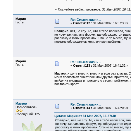
«
Последнее редактирование: 31 Мая 2007, 16:4
Мария
Re: Смысл жизни...
Гость
«
Ответ #112 :
31 Мая 2007, 16:37:30 »
Солярис
, нет, не ссу. То, что я тебе написала, з
не хочу захламлять форум, где обсуждаются идеи,
расскажу о моих проблемах. Это не то место, где 
портале обсуждались мои личные проблемы.
Мария
Re: Смысл жизни...
Гость
«
Ответ #113 :
31 Мая 2007, 16:41:32 »
Мастер
, я хочу власти, власти и еще раз власти. 
моих проблемах знают все мои друзья, приятели, 
выйду на площадь и прокричу о своих проблемах, 
поставить крест.
Мастер
Re: Смысл жизни...
Пользователь
«
Ответ #114 :
31 Мая 2007, 16:42:05 »
Сообщений: 125
Цитата: Мария от 31 Мая 2007, 16:37:30
Солярис
, нет, не ссу. То, что я тебе написала, 
не хочу захламлять форум, где обсуждаются идеи,
расскажу о моих проблемах. Это не то место, где
портале обсуждались мои личные проблемы.