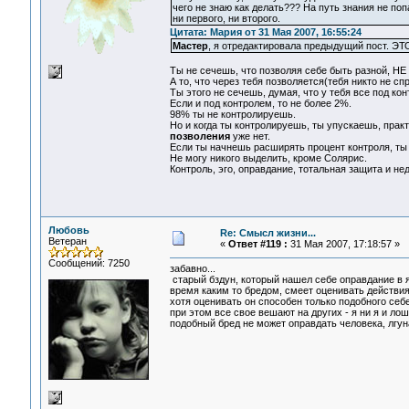
чего не знаю как делать??? На путь знания не поп
ни первого, ни второго.
Цитата: Мария от 31 Мая 2007, 16:55:24
Мастер
, я отредактировала предыдущий пост. ЭТО -
Ты не сечешь, что позволяя себе быть разной, Н
А то, что через тебя позволяется(тебя никто не с
Ты этого не сечешь, думая, что у тебя все под кон
Если и под контролем, то не более 2%.
98% ты не контролируешь.
Но и когда ты контролируешь, ты упускаешь, прак
позволения
уже нет.
Если ты начнешь расширять процент контроля, ты 
Не могу никого выделить, кроме Солярис.
Контроль, эго, оправдание, тотальная защита и н
Любовь
Re: Смысл жизни...
Ветеран
«
Ответ #119 :
31 Мая 2007, 17:18:57 »
Сообщений: 7250
забавно...
старый бздун, который нашел себе оправдание в я
время каким то бредом, смеет оценивать действия 
хотя оценивать он способен только подобного себе
при этом все свое вешают на других - я ни я и лош
подобный бред не может оправдать человека, лгун