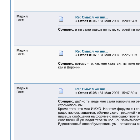
Мария
Re: Смысл жизни...
Гость
«
Ответ #106 :
31 Мая 2007, 15:09:54 »
Солярис
, а ты сама идешь по пути, который ты п
Мария
Re: Смысл жизни...
Гость
«
Ответ #107 :
31 Мая 2007, 15:25:39 »
Солярис
, потому что, как мне кажется, ты тоже
как и Доронин.
Мария
Re: Смысл жизни...
Гость
«
Ответ #108 :
31 Мая 2007, 15:47:39 »
Солярис
, да? но ты ведь мне сама говорила на э
стремилась бы.
Кроме того, это мое ИМХО. На этом форуме ты толь
радостью соглашается, обычно уже с трещиной - в 
пишешь сообщения на форуме с помощью твоего же
собственный ум водит тебя за нос - он замыливает
Единственный способ умертвить ум - остановка в