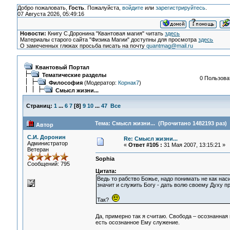
Добро пожаловать,
Гость
. Пожалуйста,
войдите
или
зарегистрируйтесь
.
07 Августа 2026, 05:49:16
Новости:
Книгу С.Доронина "Квантовая магия" читать
здесь
Материалы старого сайта "Физика Магии" доступны для просмотра
здесь
О замеченных глюках просьба писать на почту
quantmag@mail.ru
Квантовый Портал
Тематические разделы
0 Пользоват
Философия
(Модератор:
Корнак7
)
Смысл жизни...
Страниц:
1
...
6
7
[
8
]
9
10
...
47
Все
Тема: Смысл жизни... (Прочитано 1482193 раз)
Автор
С.И. Доронин
Re: Смысл жизни...
Администратор
«
Ответ #105 :
31 Мая 2007, 13:15:21 »
Ветеран
Sophia
Сообщений: 795
Цитата:
Ведь то рабство Божье, надо понимать не как на
значит и служить Богу - дать волю своему Духу п
Так?
Да, примерно так я считаю. Свобода – осознанная
есть осознанное Ему служение.