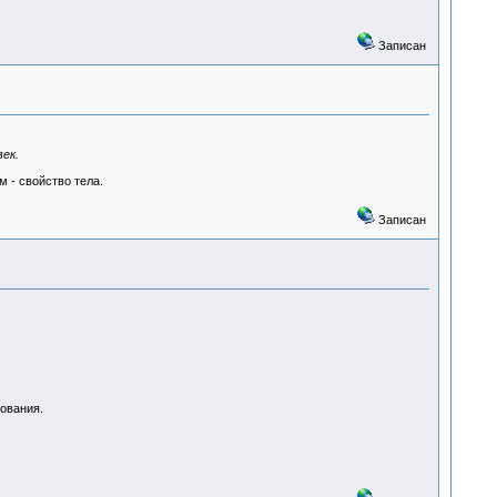
Записан
ек.
м - свойство тела.
Записан
ования.