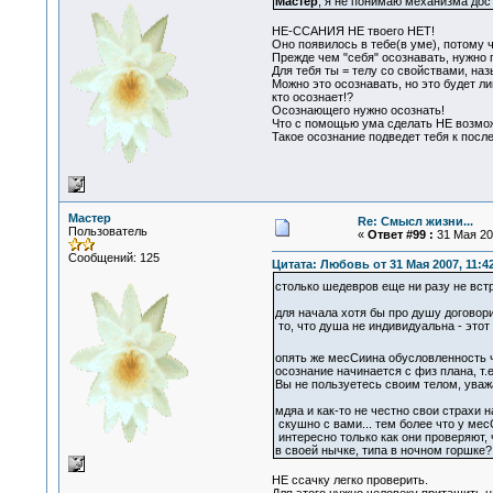
Мастер
, я не понимаю механизма дос
НЕ-ССАНИЯ НЕ твоего НЕТ!
Оно появилось в тебе(в уме), потому ч
Прежде чем "себя" осознавать, нужно 
Для тебя ты = телу со свойствами, на
Можно это осознавать, но это будет ли
кто осознает!?
Осознающего нужно осознать!
Что с помощью ума сделать НЕ возмож
Такое осознание подведет тебя к посл
Мастер
Re: Смысл жизни...
Пользователь
«
Ответ #99 :
31 Мая 200
Сообщений: 125
Цитата: Любовь от 31 Мая 2007, 11:4
столько шедевров еще ни разу не вст
для начала хотя бы про душу договорил
то, что душа не индивидуальна - этот 
опять же месСиина обусловленность ч
осознание начинается с физ плана, т.е.
Вы не пользуетесь своим телом, уважа
мдяа и как-то не честно свои страхи н
скушно с вами... тем более что у месС
интересно только как они проверяют, ч
в своей нычке, типа в ночном горшке?
НЕ ссачку легко проверить.