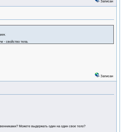
Записан
век.
м - свойство тела.
Записан
дственниками? Можете выдержать один на один свое тело?