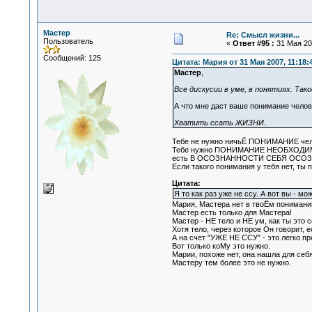
Мастер
Re: Смысл жизни...
Пользователь
«
Ответ #95 :
31 Мая 200
Сообщений: 125
Цитата: Мария от 31 Мая 2007, 11:18:
Мастер
,
Все дискусии в уме, в понятиях. Так
А что мне даст ваше понимание челов
Хватить ссать ЖИЗНИ.
Тебе не нужно ничьЁ ПОНИМАНИЕ челов
Тебе нужно ПОНИМАНИЕ НЕОБХОДИМОСТ
есть В ОСОЗНАННОСТИ СЕБЯ ОСО
Если такого понимания у тебя нет, ты п
Цитата:
Я то как раз уже не ссу. А вот вы - 
Мария, Мастера нет в твоЁм понимании
Мастер есть только для Мастера!
Мастер - НЕ тело и НЕ ум, как ты это 
Хотя тело, через которое Он говорит, 
А на счет "УЖЕ НЕ ССУ" - это легко пр
Вот только коМу это нужно.
Марии, похоже нет, она нашла для себя
Мастеру тем более это не нужно.