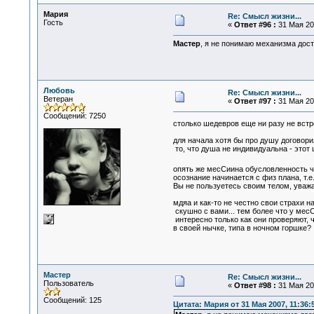
Мария
Re: Смысл жизни...
Гость
«
Ответ #96 :
31 Мая 200
Мастер
, я не понимаю механизма дос
Любовь
Re: Смысл жизни...
Ветеран
«
Ответ #97 :
31 Мая 200
Сообщений: 7250
столько шедевров еще ни разу не вст
для начала хотя бы про душу договорил
то, что душа не индивидуальна - этот 
опять же месСиина обусловленность че
осознание начинается с физ плана, т.е.
Вы не пользуетесь своим телом, уважа
мдяа и как-то не честно свои страхи н
скушно с вами... тем более что у месС
интересно только как они проверяют, чт
в своей нычке, типа в ночном горшке?
Мастер
Re: Смысл жизни...
Пользователь
«
Ответ #98 :
31 Мая 200
Сообщений: 125
Цитата: Мария от 31 Мая 2007, 11:36: