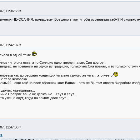
7, 11:36:53 »
тижения НЕ-ССАНИЯ, по-вашему. Все дело в том, чтобы осознавать себя? И сколько н
7, 11:42:07 »
речала в одной теме
ись - что она есть, а то Солярис одно твердит, а месСия другое...
шедевр, не познаный ни одной из традиций, только месСия познал, и то только потому ч
ловека как договорная концепция ума вне самого же ума... это нечто
 с тела человека...
емый? - еще как! на всех обложках книг Ваших... что же Вы там своего биоробота изо
а других навешивать...
ии с Солярис ваще не держание... ссут и ссут...
о уже не ссут, когда на самом деле ссут...
7, 11:47:06 »
53