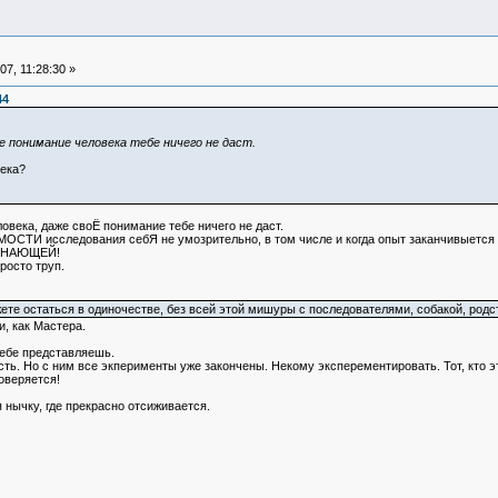
7, 11:28:30 »
44
ое понимание человека тебе ничего не даст.
ека?
ека, даже своЁ понимание тебе ничего не даст.
И исследования себЯ не умозрительно, в том числе и когда опыт заканчивыется
ЗНАЮЩЕЙ!
росто труп.
можете остаться в одиночестве, без всей этой мишуры с последователями, собакой, ро
, как Мастера.
себе представляешь.
есть. Но с ним все экперименты уже закончены. Некому эксперементировать. Тот, кто эт
оверяется!
 нычку, где прекрасно отсиживается.