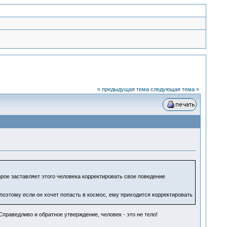
« предыдущая тема
следующая тема »
орое заставляет этого человека корректировать свое поведение
поэтому если он хочет попасть в космос, ему приходится корректировать
праведливо и обратное утверждение, человек - это не тело!