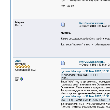
Для этого нужно человеку притащить на
Аха..ха..ха...
Мария
Re: Смысл жизни...
Гость
«
Ответ #100 :
31 Мая 20
Мастер
,
Такое осознание подведет тебя к по
Т.е. весь "прикол" в том, чтобы пер
April
Re: Смысл жизни...
Ветеран
«
Ответ #101 :
31 Мая 20
Сообщений: 893
Цитата: Мастер от 31 Мая 2007, 10:35
В пределах УМа ЖИЗНИ НЕТ!
Ибо..
Твои "ибо" - суть аргументы, порожден
границах ума", внести в нее Осознани
Осознания. Твоя жизнь в пределах ума
Ты проповедуешь презрение, неуваже
Никогда не сделаю выбор между ува
Цитата: Мастер от 31 Мая 2007, 10:35
ЗА ПРЕДЕЛАМИ УМА РЕАЛЬНОСТЬ, 
За пределами ума - Неизвестное и Не
А жизнь, истина, реальность везде, ку