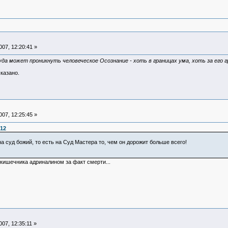
07, 12:20:41 »
куда может проникнуть человеческое Осознание - хоть в границах ума, хоть за его 
казано.
07, 12:25:45 »
:12
а суд божий, то есть на Суд Мастера то, чем он дорожит больше всего!
кишечника адриналином за факт смерти...
07, 12:35:11 »