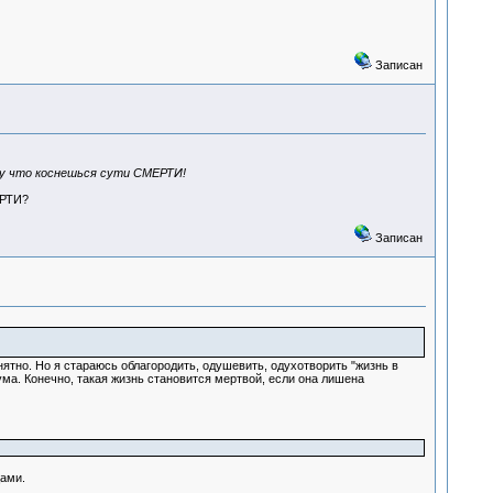
Записан
ому что коснешься сути СМЕРТИ!
ЕРТИ?
Записан
нятно. Но я стараюсь облагородить, одушевить, одухотворить "жизнь в
ма. Конечно, такая жизнь становится мертвой, если она лишена
цами.