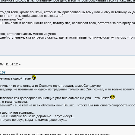
тижения НЕ-ССАНИЯ, по-вашему. Все дело в том, чтобы осознавать себя? И сколько 
то для тебя, кроме понятий, которые ты присваиваешь тому или иному источнику их дл
понять, что ты собираешься осознавать?
зываемыми "ум"!
шь началом в осознанности себя, потому что, осознавая тело, остается за его предела
но, хотя осознавать можно и нужно.
едней ступеньке, к квантовому скачку, где ты испытаешь истинную ссачку, потому что
7, 11:51:12 »
2:07
речала в одной теме
ись - что она есть, а то Солярис одно твердит, а месСия другое...
шедевр, не познаный ни одной из традиций, только месСия познал, и то только потому ч
еловека как договорная концепция ума вне самого же ума... это нечто
 с тела человека...
емый? - еще как! на всех обложках книг Ваших... что же Вы там своего биоробота из
а других навешивать...
ии с Солярис ваще не держание... ссут и ссут...
то уже не ссут, когда на самом деле ссут...