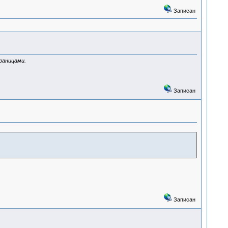
Записан
границами.
Записан
Записан