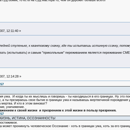
 суд божий, то есть на Суд Мастера то, чем он дорожит больше всего!
07, 12:11:40 »
следней ступеньке, к квантовому скачку, где ты испытаешь истинную ссачку, пот
еживать (испытывать) и самым "приколльным" переживанием является переживание СМ
07, 12:14:28 »
:57
ия ума. И когда ты их мыслишь и говоришь - ты находишься в его границах. Ну это по
е, а ты презираешь свое бытие в границах ума и называешь мертвечиной порождения у
 мертва. И кто в этом виноват?
ние, уничижение.
жением к своей жизни и презрением к этой жизни в пользу презрения.
:57
ЖИЗНЬ, ИСТИНА, ОСОЗНАННОСТЬ!
постижимое.
да может проникнуть человеческое Осознание - хоть в границах ума, хоть за его грани