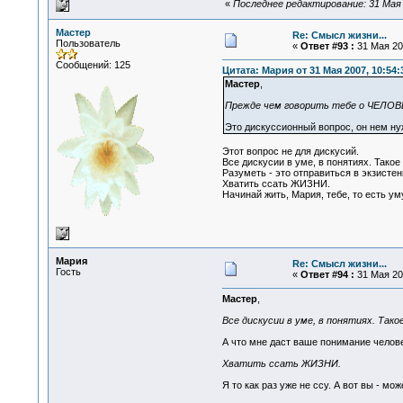
«
Последнее редактирование: 31 Мая 
Мастер
Re: Смысл жизни...
Пользователь
«
Ответ #93 :
31 Мая 200
Сообщений: 125
Цитата: Мария от 31 Мая 2007, 10:54:
Мастер
,
Прежде чем говорить тебе о ЧЕЛОВЕК
Это дискуссионный вопрос, он нем нуж
Этот вопрос не для дискусий.
Все дискусии в уме, в понятиях. Такое
Разуметь - это отправиться в экзисте
Хватить ссать ЖИЗНИ.
Начинай жить, Мария, тебе, то есть ум
Мария
Re: Смысл жизни...
Гость
«
Ответ #94 :
31 Мая 200
Мастер
,
Все дискусии в уме, в понятиях. Тако
А что мне даст ваше понимание челов
Хватить ссать ЖИЗНИ.
Я то как раз уже не ссу. А вот вы - 