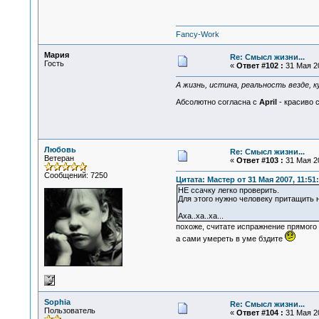
Fancy-Work
Мария
Re: Смысл жизни...
Гость
«
Ответ #102 :
31 Мая 20
А жизнь, истина, реальность везде, 
Абсолютно согласна с
April
- красиво с
Любовь
Re: Смысл жизни...
Ветеран
«
Ответ #103 :
31 Мая 20
Сообщений: 7250
Цитата: Мастер от 31 Мая 2007, 11:51
НЕ ссачку легко проверить.
Для этого нужно человеку притащить н
Аха..ха..ха...
похоже, считате испражнение прямого 
а сами умереть в уме бздите
Sophia
Re: Смысл жизни...
Пользователь
«
Ответ #104 :
31 Мая 20