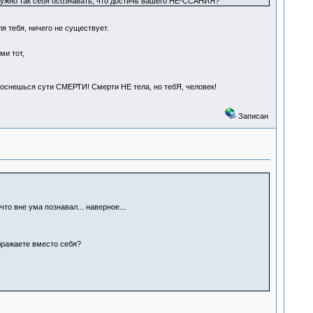
нужно так себя осознавать, что достичь вашего НЕ-ССАНИЯ?
я тебя, ничего не существует.
ми тот,
 коснешься сути СМЕРТИ! Смерти НЕ тела, но тебЯ, человек!
Записан
то вне ума познавал... наверное...
ображаете вместо себя?