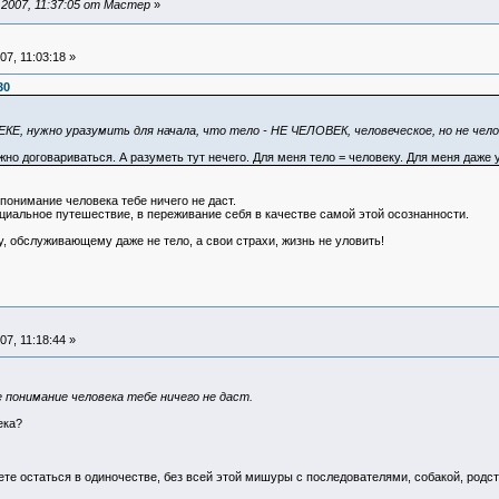
2007, 11:37:05 от Мастер
»
7, 11:03:18 »
30
Е, нужно уразумить для начала, что тело - НЕ ЧЕЛОВЕК, человеческое, но не чело
но договариваться. А разуметь тут нечего. Для меня тело = человеку. Для меня даже у
 понимание человека тебе ничего не даст.
нциальное путешествие, в переживание себя в качестве самой этой осознанности.
у, обслуживающему даже не тело, а свои страхи, жизнь не уловить!
7, 11:18:44 »
е понимание человека тебе ничего не даст.
ека?
можете остаться в одиночестве, без всей этой мишуры с последователями, собакой, ро