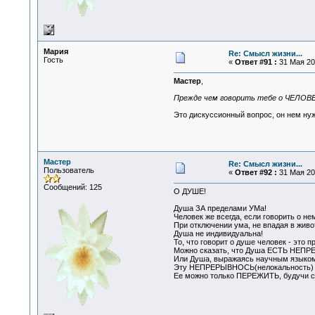
Мария
Re: Смысл жизни...
Гость
«
Ответ #91 :
31 Мая 200
Мастер
,
Прежде чем говорить тебе о ЧЕЛОВЕКЕ
Это дискуссионный вопрос, он нем нужн
Мастер
Re: Смысл жизни...
Пользователь
«
Ответ #92 :
31 Мая 200
Сообщений: 125
О ДУШЕ!
Душа ЗА пределами УМа!
Человек же всегда, если говорить о не
При отключении ума, не впадая в живо
Душа не индивидуальна!
То, что говорит о душе человек - это 
Можно сказать, что Душа ЕСТЬ Н
Или Душа, выражаясь научным языком
Эту НЕПРЕРЫВНОСЬ(нелокальность) НЕ
Ее можно только ПЕРЕЖИТЬ, будучи с