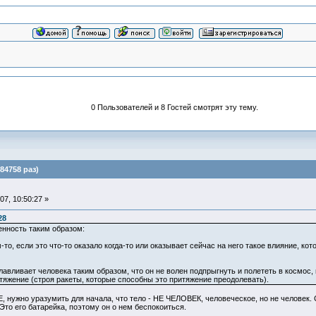
0 Пользователей и 8 Гостей смотрят эту тему.
84758 раз)
7, 10:50:27 »
28
енность таким образом:
о, если это что-то оказало когда-то или оказывает сейчас на него такое влияние, кот
авливает человека таким образом, что он не волен подпрыгнуть и полететь в космос, 
тяжение (строя ракеты, которые способны это притяжение преодолевать).
 нужно уразумить для начала, что тело - НЕ ЧЕЛОВЕК, человеческое, но не человек. С
Это его батарейка, поэтому он о нем беспокоиться.