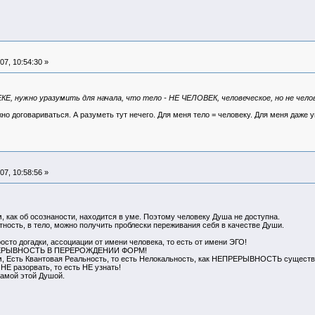
7, 10:54:30 »
, нужно уразумить для начала, что тело - НЕ ЧЕЛОВЕК, человеческое, но не челов
о договариваться. А разуметь тут нечего. Для меня тело = человеку. Для меня даже у
7, 10:58:56 »
м, как об осознаности, находится в уме. Поэтому человеку Душа не доступна.
тность, в тело, можно получить проблески переживания себя в качестве Души.
просто догадки, ассоциации от имени человека, то есть от имени ЭГО!
ЕПРЕРЫВНОСТЬ В ПЕРЕРОЖДЕНИИ ФОРМ!
, Есть Квантовая Реальность, то есть Нелокальность, как НЕПРЕРЫВНОСТЬ существ
 разорвать, то есть НЕ узнать!
амой этой Душой.