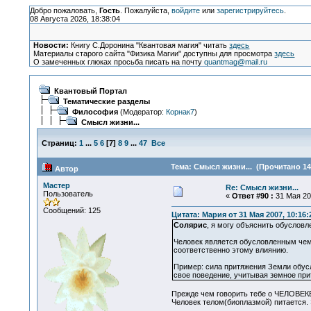
Добро пожаловать,
Гость
. Пожалуйста,
войдите
или
зарегистрируйтесь
.
08 Августа 2026, 18:38:04
Новости:
Книгу С.Доронина "Квантовая магия" читать
здесь
Материалы старого сайта "Физика Магии" доступны для просмотра
здесь
О замеченных глюках просьба писать на почту
quantmag@mail.ru
Квантовый Портал
Тематические разделы
Философия
(Модератор:
Корнак7
)
Смысл жизни...
Страниц:
1
...
5
6
[
7
]
8
9
...
47
Все
Тема: Смысл жизни... (Прочитано 14
Автор
Мастер
Re: Смысл жизни...
Пользователь
«
Ответ #90 :
31 Мая 200
Сообщений: 125
Цитата: Мария от 31 Мая 2007, 10:16:
Солярис
, я могу объяснить обусловл
Человек является обусловленным чем-т
соответственно этому влиянию.
Пример: сила притяжения Земли обусл
свое поведение, учитывая земное при
Прежде чем говорить тебе о ЧЕЛОВЕКЕ,
Человек телом(биоплазмой) питается. 