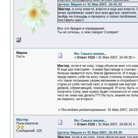
Цитата: Мария от 31 Мая 2007, 16:41:32
Мастер
, я хочу власти, власти и еще раз власти.
моих проблемах знают все мои друзья, приятели, 
выйду на площадь и прокричу о своих проблемах,
поставить крест.
Все это бредни и оправдания!
Ты не сечешь, о чем говорит Солярис!
Мария
Re: Смысл жизни...
Гость
«
Ответ #115 :
31 Мая 2007, 16:44:30 »
Мастер
, если я не секу, тогда объясни мне это но
Я еще раз повторяю - я верю Кастанеде и считаю, 
больше нравится путь Магов Древности. И я веду 
представить себе не могу такую степень отрешенно
что такое потакание своим желаниям и потребностя
строю из себя чистый свет, в то время как внутри 
доброй, оберегающей, помогающей. Я хочу быть св
получить Силу, мне нужно будет отказаться от ума, 
чего не знаю как делать??? На путь знания не поп
ни первого, ни второго.
«
Последнее редактирование: 31 Мая 2007, 16:53
Мастер
Re: Смысл жизни...
Пользователь
«
Ответ #116 :
31 Мая 2007, 16:50:31 »
Сообщений: 125
Цитата: Мария от 31 Мая 2007, 16:44:30
Мастер
, если я не секу, тогда объясни мне это но