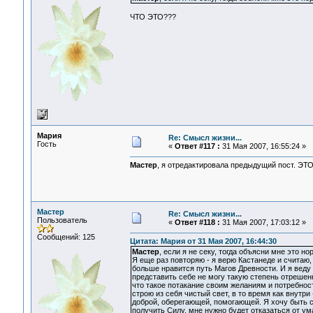
ЧТО ЭТО???
Мария
Re: Смысл жизни...
Гость
«
Ответ #117 :
31 Мая 2007, 16:55:24 »
Мастер
, я отредактировала предыдущий пост. ЭТО -
Мастер
Re: Смысл жизни...
Пользователь
«
Ответ #118 :
31 Мая 2007, 17:03:12 »
Сообщений: 125
Цитата: Мария от 31 Мая 2007, 16:44:30
Мастер
, если я не секу, тогда объясни мне это но
Я еще раз повторяю - я верю Кастанеде и считаю,
больше нравится путь Магов Древности. И я веду 
представить себе не могу такую степень отрешенно
что такое потакание своим желаниям и потребност
строю из себя чистый свет, в то время как внутри
доброй, оберегающей, помогающей. Я хочу быть с
получить Силу, мне нужно будет отказаться от ума,