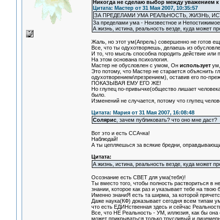
Никогда не сделаю выбор между уважением к 
Цитата: Мастер от 31 Мая 2007, 10:35:57
ЗА ПРЕДЕЛАМИ УМА РЕАЛЬНОСТЬ, ЖИЗНЬ, И
За пределами ума - Неизвестное и Непостижимое
А жизнь, истина, реальность везде, куда может пр
Жаль, но этот ум(Апрель) совершенно не готов ещ
Все, что ты одухотворяешь, делаешь из обусловл
И то, что мысль способна породить действие или п
На этом основана психология.
Мастер не обусловлен с умом, Он
использует
ум,
Это потому, что Мастер не старается объяснить 
одухотворением\презрением), оставив его по-преж
ПОКАЗЫВАЯ ЕМУ ЕГО ЖЕ!
Но глупец по-привычке(общество лишает человека 
было.
Изменений не случается, потому что глупец чело
Цитата: Мария от 31 Мая 2007, 16:08:48
Солярис
, зачем публиковать? что оно мне даст?
Вот это и есть ССАчка!
Наблюдай!
А ты цепляешься за всякие бредни, оправдывающ
Цитата:
А жизнь, истина, реальность везде, куда может пр
Осознание есть СВЕТ для ума(тебя)!
Ты вместо того, чтобы полность раствориться в н
знании, которое как раз и указывает тебе на твою
Именно знаниЯ есть та ширма, за которой прячетс
Даже наука(КФ) доказывает сегодня всем типам 
что есть ЕДИНственная здесь и сейчас Реальност
Все, что НЕ Реальность - УМ, иллюзия, как бы он
может прикрываться только трусливый и лицемерн