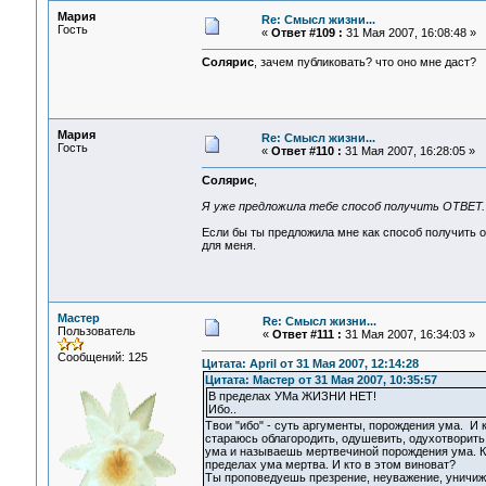
Мария
Re: Смысл жизни...
Гость
«
Ответ #109 :
31 Мая 2007, 16:08:48 »
Солярис
, зачем публиковать? что оно мне даст?
Мария
Re: Смысл жизни...
Гость
«
Ответ #110 :
31 Мая 2007, 16:28:05 »
Солярис
,
Я уже предложила тебе способ получить ОТВЕТ.
Если бы ты предложила мне как способ получить о
для меня.
Мастер
Re: Смысл жизни...
Пользователь
«
Ответ #111 :
31 Мая 2007, 16:34:03 »
Сообщений: 125
Цитата: April от 31 Мая 2007, 12:14:28
Цитата: Мастер от 31 Мая 2007, 10:35:57
В пределах УМа ЖИЗНИ НЕТ!
Ибо..
Твои "ибо" - суть аргументы, порождения ума. И 
стараюсь облагородить, одушевить, одухотворить 
ума и называешь мертвечиной порождения ума. Ко
пределах ума мертва. И кто в этом виноват?
Ты проповедуешь презрение, неуважение, уничи