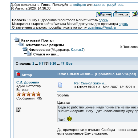
Добро пожаловать,
Гость
. Пожалуйста,
войдите
или
зарегистрируйтесь
.
10 Августа 2026, 14:36:33
Новости:
Книгу С.Доронина "Квантовая магия" читать
здесь
Материалы старого сайта "Физика Магии" доступны для просмотра
здесь
О замеченных глюках просьба писать на почту
quantmag@mail.ru
Квантовый Портал
Тематические разделы
0 Пользоват
Философия
(Модератор:
Корнак7
)
Смысл жизни...
Страниц:
1
...
6
7
[
8
]
9
10
...
47
Все
Тема: Смысл жизни... (Прочитано 1487784 раз)
Автор
С.И. Доронин
Re: Смысл жизни...
Администратор
«
Ответ #105 :
31 Мая 2007, 13:15:21 »
Ветеран
Sophia
Сообщений: 795
Цитата:
Ведь то рабство Божье, надо понимать не как на
значит и служить Богу - дать волю своему Духу п
Так?
Да, примерно так я считаю. Свобода – осознанная
есть осознанное Ему служение.