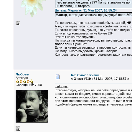
чего не знаю как делать??? На путь знания не поп
ни первого, ни второго.
Цитата: Мария от 31 Мая 2007, 16:55:24
Мастер
, я отредактировала предыдущий пост. ЭТО -
Ты не сечешь, что позволяя себе быть разной, Н
А то, что через тебя позволяется(тебя никто не с
Ты этого не сечешь, думая, что у тебя все под кон
Если и под контролем, то не более 2%.
98% ты не контролируешь.
Но и когда ты контролируешь, ты упускаешь, прак
позволения
уже нет.
Если ты начнешь расширять процент контроля, ты 
Не могу никого выделить, кроме Солярис.
Контроль, эго, оправдание, тотальная защита и н
Любовь
Re: Смысл жизни...
Ветеран
«
Ответ #119 :
31 Мая 2007, 17:18:57 »
Сообщений: 7250
забавно...
старый бздун, который нашел себе оправдание в я
время каким то бредом, смеет оценивать действия 
хотя оценивать он способен только подобного себе
при этом все свое вешают на других - я ни я и лош
подобный бред не может оправдать человека, лгун