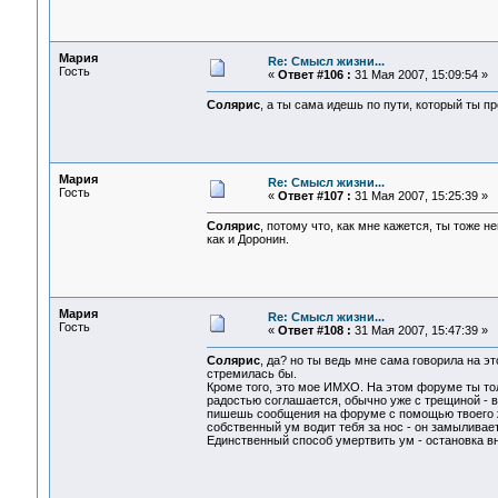
Мария
Re: Смысл жизни...
Гость
«
Ответ #106 :
31 Мая 2007, 15:09:54 »
Солярис
, а ты сама идешь по пути, который ты п
Мария
Re: Смысл жизни...
Гость
«
Ответ #107 :
31 Мая 2007, 15:25:39 »
Солярис
, потому что, как мне кажется, ты тоже
как и Доронин.
Мария
Re: Смысл жизни...
Гость
«
Ответ #108 :
31 Мая 2007, 15:47:39 »
Солярис
, да? но ты ведь мне сама говорила на э
стремилась бы.
Кроме того, это мое ИМХО. На этом форуме ты толь
радостью соглашается, обычно уже с трещиной - в 
пишешь сообщения на форуме с помощью твоего же
собственный ум водит тебя за нос - он замыливает
Единственный способ умертвить ум - остановка в