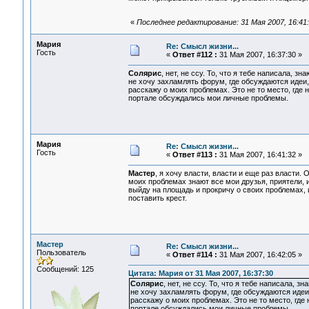
«
Последнее редактирование: 31 Мая 2007, 16:4
Мария
Re: Смысл жизни...
Гость
«
Ответ #112 :
31 Мая 2007, 16:37:30 »
Солярис
, нет, не ссу. То, что я тебе написала, з
не хочу захламлять форум, где обсуждаются идеи,
расскажу о моих проблемах. Это не то место, где 
портале обсуждались мои личные проблемы.
Мария
Re: Смысл жизни...
Гость
«
Ответ #113 :
31 Мая 2007, 16:41:32 »
Мастер
, я хочу власти, власти и еще раз власти. 
моих проблемах знают все мои друзья, приятели, 
выйду на площадь и прокричу о своих проблемах, 
поставить крест.
Мастер
Re: Смысл жизни...
Пользователь
«
Ответ #114 :
31 Мая 2007, 16:42:05 »
Сообщений: 125
Цитата: Мария от 31 Мая 2007, 16:37:30
Солярис
, нет, не ссу. То, что я тебе написала, 
не хочу захламлять форум, где обсуждаются идеи,
расскажу о моих проблемах. Это не то место, где
портале обсуждались мои личные проблемы.