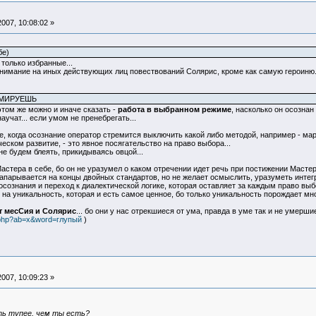
007, 10:08:02 »
бе)
 только избранные...
имание на иных действующих лиц повествований Солярис, кроме как самую героиню...
ММИРУЕШЬ
 этом же можно и иначе сказать -
работа в выбранном режиме
, насколько он осознан
учат... если умом не пренебрегать...
не, когда осознание оператор стремится выключить какой либо методой, например - м
ском развитие, - это явное посягательство на право выбора...
е будем блеять, прикидываясь овцой...
астера в себе, бо он не уразумел о каком отречении идет речь при постижении Мастера
парывается на концы двойных стандартов, но не желает осмыслить, уразуметь интегр
 осознания и переход к диалектической логике, которая оставляет за каждым право вы
ет на уникальность, которая и есть самое ценное, бо только уникальность порождает мно
т месСия и Солярис
... бо они у нас отрекшиеся от ума, правда в уме так и не умерш
h.php?ab=x&word=глупый
)
007, 10:09:23 »
ыть тупее, чем ты есть?