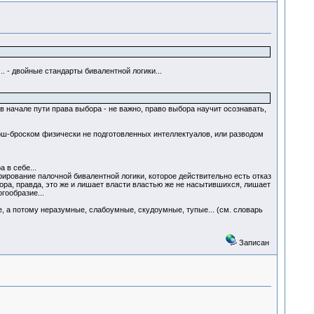
 - двойные стандарты бивалентной логики...
 в начале пути права выбора - не важно, право выбора научит осознавать,
арш-броском физически не подготовленных интеллектуалов, или разводом
 в себе...
ирование палочной бивалентной логики, которое действительно есть отказ
бора, правда, это же и лишает власти властью же не насытившихся, лишает
гообразие...
ие, а потому неразумные, слабоумные, скудоумные, тупые... (см. словарь
Записан