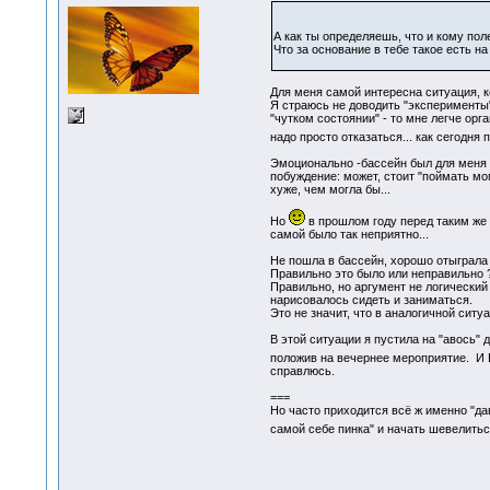
А как ты определяешь, что и кому поле
Что за основание в тебе такое есть на
Для меня самой интересна ситуация, ко
Я страюсь не доводить "эксперименты" 
"чутком состоянии" - то мне легче орг
надо просто отказаться... как сегодня
Эмоционально -бассейн был для меня б
побуждение: может, стоит "поймать мом
хуже, чем могла бы...
Но
в прошлом году перед таким же т
самой было так неприятно...
Не пошла в бассейн, хорошо отыграла
Правильно это было или неправильно
Правильно, но аргумент не логический 
нарисовалось сидеть и заниматься.
Это не значит, что в аналогичной ситу
В этой ситуации я пустила на "авось"
положив на вечернее мероприятие. И 
справлюсь.
===
Но часто приходится всё ж именно "дав
самой себе пинка" и начать шевелить