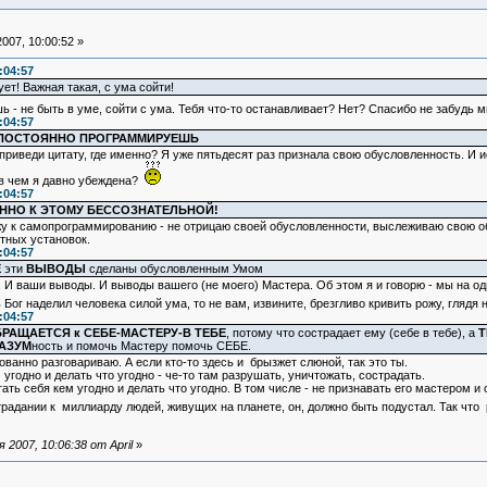
007, 10:00:52 »
:04:57
ет! Важная такая, с ума сойти!
ь - не быть в уме, сойти с ума. Тебя что-то останавливает? Нет? Спасибо не забудь 
:04:57
 ПОСТОЯННО ПРОГРАММИРУЕШЬ
 приведи цитату, где именно? Я уже пятьдесят раз признала свою обусловленность. И 
 в чем я давно убеждена?
:04:57
НО К ЭТОМУ БЕССОЗНАТЕЛЬНОЙ!
ожу к самопрограммированию - не отрицаю своей обусловленности, выслеживаю свою 
етных установок.
:04:57
Е
эти
ВЫВОДЫ
сделаны обусловленным Умом
И ваши выводы. И выводы вашего (не моего) Мастера. Об этом я и говорю - мы на одно
ог наделил человека силой ума, то не вам, извините, брезгливо кривить рожу, гляд
:04:57
РАЩАЕТСЯ к СЕБЕ-МАСТЕРУ-В ТЕБЕ
, потому что сострадает ему (себе в тебе), а
Т
АЗУМ
ность и помочь Мастеру помочь СЕБЕ.
ованно разговариваю. А если кто-то здесь и брызжет слюной, так это ты.
угодно и делать что угодно - че-то там разрушать, уничтожать, сострадать.
тать себя кем угодно и делать что угодно. В том числе - не признавать его мастером 
страдании к миллиарду людей, живущих на планете, он, должно быть подустал. Так чт
2007, 10:06:38 от April
»