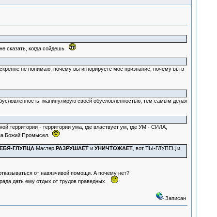
мне сказать, когда сойдешь.
искренне не понимаю, почему вы игнорируете мое признание, почему вы в
обусловленность, манипулирую своей обусловленностью, тем самым делая
й территории - территории ума, где властвует ум, где УМ - СИЛА,
я на Божий Промысел.
ЕБЯ-ГЛУПЦА
Мастер
РАЗРУШАЕТ
и
УНИЧТОЖАЕТ
, вот ТЫ-ГЛУПЕЦ и
и отказываться от навязчивой помощи. А почему нет?
о рада дать ему отдых от трудов праведных.
Записан