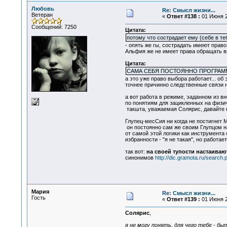
Любовь
Re: Смысл жизни...
Ветеран
«
Ответ #138 :
01 Июня 2
Сообщений: 7250
Цитата:
потому что сострадает ему (себе в те
- опять же гы, сострадать имеют право
Альфия же не имеет права обращать вн
Цитата:
САМА СЕБЯ ПОСТОЯННО ПРОГРА
а это уже право выбора работает... об
точнее причинно следственные связи на
а вот работа в режиме, эаданном из в
по понятиям для зацикленных на физиче
такшта, уважаемая Солярис, давайте н
Глупец-месСия ни когда не постигнет М
он постоянно сам же своим Глупцом на
от самой этой логики как инструмента
избранности - "я не такая", но работа
так вот:
на своей тупости настаиваю
синонимов
http://dic.gramota.ru/searc
Мария
Re: Смысл жизни...
Гость
«
Ответ #139 :
01 Июня 2
Солярис
,
я не могу понять, для чего тебе - б