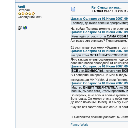
April
Re: Смысл жизни...
Ветеран
«
Ответ #137 :
01 Июня 2
Сообщений: 893
Цитата: Солярис от 01 Июня 2007, 09
Господи, да никто тебя не программиру
Ну, сойди! Ты ведь именно этого хочеш
Цитата: Солярис от 01 Июня 2007, 09
Речь идёт о том, что ты
САМА СЕБЯ
А я разве это отрицаю? Ткни пальцем,
51 раз пытаетесь меня убедить в том,
Цитата: Солярис от 01 Июня 2007, 09
но при этом
ОСТАЁШЬСЯ СОВЕРШЕН
Я-то как раз очень сознательно подх
себя все более свободной от ее конкр
Цитата: Солярис от 01 Июня 2007, 09
ВСЁ
это
ДОМЫСЛЫ
, потому что
ВС
Вы совершенно правы!! И мои выводы. 
созидающая МИР УМА. И если Господь Б
Цитата: Солярис от 01 Июня 2007, 09
Мастер
ВИДИТ ТЕБЯ-ГЛУПЦА
, но
ОБ
воешь, вместо того, чтобы проявить
Р
Во-первых, я не вою, а вполне цивилиз
Во-вторых. Он может считать себя кем 
Да бог в помощь! Но ведь и я могу счи
Ему же без забот обо мне легче. В со
«
Последнее редактирование: 01 Июня 
Fancy-Work