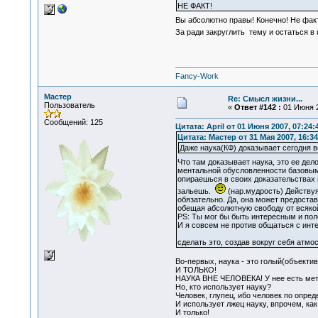
НЕ ФАКТ!
Вы абсолютно правы! Конечно! Не фак
За ради закруглить тему и остаться 
Fancy-Work
Мастер
Re: Смысл жизни...
Пользователь
«
Ответ #142 :
01 Июня 2
Сообщений: 125
Цитата: April от 01 Июня 2007, 07:24:
Цитата: Мастер от 31 Мая 2007, 16:34
Даже наука(КФ) доказывает сегодня 
Что там доказывает наука, это ее дел
ментальной обусловленности базовыми
опираешься в своих доказательствах 
зальешь.
(нар.мудрость) Действуя
обязательно. Да, она может предостав
обещая абсолютную свободу от всяко
PS: Ты мог бы быть интересным и по
И я совсем не против общаться с инт
сделать это, создав вокруг себя атм
Во-первых, наука - это голый(объектив
И ТОЛЬКО!
НАУКА ВНЕ ЧЕЛОВЕКА! У нее есть метод
Но, кто использует науку?
Человек, глупец, ибо человек по опр
И использует лжец науку, впрочем, ка
И только!