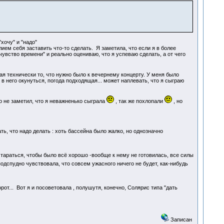
хочу" и "надо"
ием себя заставить что-то сделать. Я заметила, что если я в более
чувство времени" и реально оцениваю, что я успеваю сделать, а от чего
 технически то, что нужно было к вечернему концерту. У меня было
в него окунуться, погода подходящая... может наплевать, что я сыграю
о не заметил, что я неважненько сыграла
, так же похлопали
, но
ть, что надо делать : хоть бассейна было жалко, но однозначно
стараться, чтобы было всё хорошо -вообще к нему не готовилась, все силы
 подспудно чувствовала, что совсем ужасного ничего не будет, как-нибудь
от... Вот я и посоветовала , полушутя, конечно, Солярис типа "дать
Записан