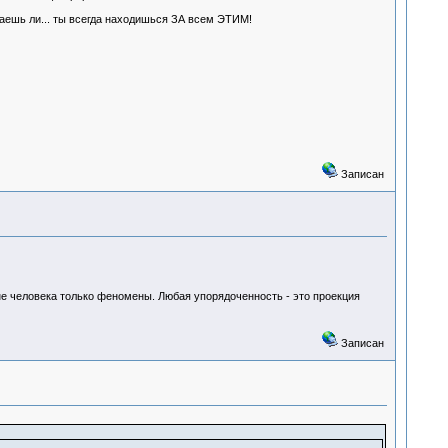
знаешь ли... ты всегда находишься ЗА всем ЭТИМ!
Записан
не человека только феномены. Любая упорядоченность - это проекция
Записан