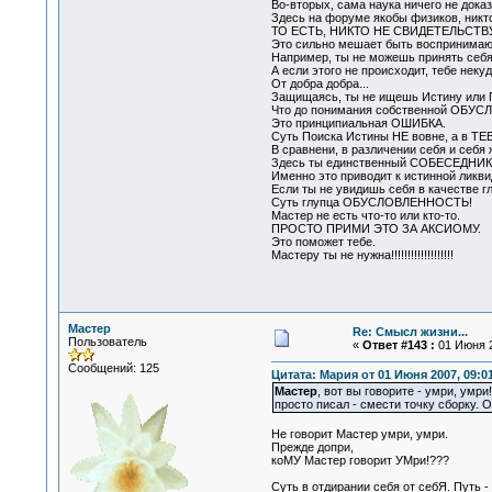
Во-вторых, сама наука ничего не доказ
Здесь на форуме якобы физиков, никто
ТО ЕСТЬ, НИКТО НЕ СВИДЕТЕЛЬСТ
Это сильно мешает быть воспринимающ
Например, ты не можешь принять себя 
А если этого не происходит, тебе некуд
От добра добра...
Защищаясь, ты не ищешь Истину или П
Что до понимания собственной ОБУСЛО
Это принципиальная ОШИБКА.
Суть Поиска Истины НЕ вовне, а в ТЕ
В сравнени, в различении себя и себя 
Здесь ты единственный СОБЕСЕДНИ
Именно это приводит к истинной ликви
Если ты не увидишь себя в качестве г
Суть глупца ОБУСЛОВЛЕННОСТЬ!
Мастер не есть что-то или кто-то.
ПРОСТО ПРИМИ ЭТО ЗА АКСИОМУ.
Это поможет тебе.
Мастеру ты не нужна!!!!!!!!!!!!!!!!!!!
Мастер
Re: Смысл жизни...
Пользователь
«
Ответ #143 :
01 Июня 2
Сообщений: 125
Цитата: Мария от 01 Июня 2007, 09:0
Мастер
, вот вы говорите - умри, умр
просто писал - смести точку сборку. 
Не говорит Мастер умри, умри.
Прежде допри,
коМУ Мастер говорит УМри!???
Суть в отдирании себя от себЯ. Пут