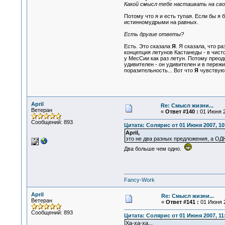
Какой смысл тебе настаивать на св
Потому что я и есть тупая. Если бы я 
истинномудрыми на равных.
Есть другие ответы?
Есть. Это сказала
Я
. Я сказала, что р
концепция летунов Кастанеды - в чисто
у МесСии как раз летун. Потому прео
удивителен - он удивителен и в переж
поразительность... Вот что
Я
чувствую,
April
Re: Смысл жизни...
Ветеран
«
Ответ #140 :
01 Июня 2
Сообщений: 893
Цитата: Солярис от 01 Июня 2007, 10
April,
это не два разных предложения, а ОД
Два больше чем одно.
Fancy-Work
April
Re: Смысл жизни...
Ветеран
«
Ответ #141 :
01 Июня 2
Сообщений: 893
Цитата: Солярис от 01 Июня 2007, 11
Ха-ха-ха...