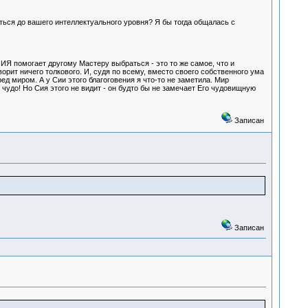
каться до вашего интеллектуального уровня? Я бы тогда общалась с
НИЯ помогает другому Мастеру выбраться - это то же самое, что и
ворит ничего толкового. И, судя по всему, вместо своего собственного ума
ед миром. А у Сии этого благоговения я что-то не заметила. Мир
 чудо! Но Сия этого не видит - он будто бы не замечает Его чудовищную
Записан
Записан