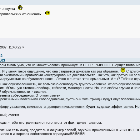
т, а шутка.
в приятельских отношениях.
007, 11:40:22 »
42
:03
всем типам ума, что не может человек проникнуть в НЕПРЕРЫВНОСТЬ существования, 
о. И у меня такое ощущение, что она старается доказать как раз обратное.
С другой
 аксиомами и правилами конструирования доказательств. Так что, как противник вся
и аргументах на обусловленность. Лично я считаю это нормальным. А ты? Тебе не стр
, как обусловленность, не возможно освободить другого человека от его обусловленнос
ить бОльшую степень свободы, гибкости, маневренности. Но не в любом случае и не с 
й обусловленности - лишнее.
лезным собеседником. Это комплимент
еренсными и полезными собеседниками, пусть они хоть трижды будут обусловленными. 
осферу уважения, вежливости, доверия и искренности, будет куда как эффективнее. 
ный) факт!!!
ы, чтобы отстраниться от того, кто этот факт делает фактом.
еделению есть лжец, предатель и лицемер слепой, глухой и прокаженный ОБУСЛОВЛЕ
к и все в интересах собственного оправданиЯЯЯЯЯЯ....