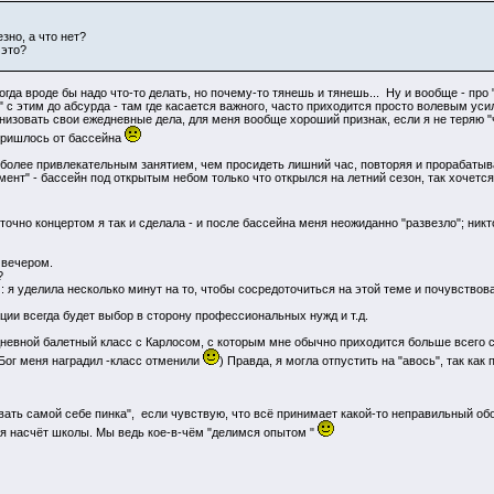
зно, а что нет?
 это?
гда вроде бы надо что-то делать, но почему-то тянешь и тянешь... Ну и вообще - про "
с этим до абсурда - там где касается важного, часто приходится просто волевым усил
анизовать свои ежедневные дела, для меня вообще хороший признак, если я не теряю "
 пришлось от бассейна
олее привлекательным занятием, чем просидеть лишний час, повторяя и прорабатывая
ент" - бассейн под открытым небом только что открылся на летний сезон, так хочется 
очно концертом я так и сделала - и после бассейна меня неожиданно "развезло"; никт
 вечером.
 ?
: я уделила несколько минут на то, чтобы сосредоточиться на этой теме и почувствова
ации всегда будет выбор в сторону профессиональных нужд и т.д.
 дневной балетный класс с Карлосом, с которым мне обычно приходится больше всего 
Бог меня наградил -класс отменили
) Правда, я могла отпустить на "авось", так как
ать самой себе пинка", если чувствую, что всё принимает какой-то неправильный обор
ся насчёт школы. Мы ведь кое-в-чём "делимся опытом "