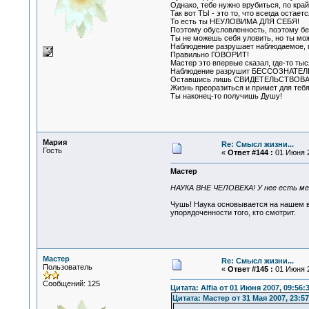
Однако, тебе нужно врубиться, по край
Так вот ТЫ - это то, что всегда остае
То есть ты НЕУЛОВИМА ДЛЯ СЕБЯ!
Поэтому обусловленность, поэтому бе
Ты не можешь себя уловить, но ты мо
Наблюдение разрушает наблюдаемое, г
Правильно ГОВОРИТ!
Мастер это впервые сказал, где-то тыс
Наблюдение разрушит БЕССОЗНАТ
Оставшись лишь СВИДЕТЕЛЬСТВОВ
Жизнь преоразиться и примет для тебя
Ты наконец-то получишь Душу!
Мария
Re: Смысл жизни...
Гость
«
Ответ #144 :
01 Июня 2
Мастер
НАУКА ВНЕ ЧЕЛОВЕКА! У нее есть м
Чушь! Наука основывается на нашем во
упорядоченности того, кто смотрит.
Мастер
Re: Смысл жизни...
Пользователь
«
Ответ #145 :
01 Июня 2
Сообщений: 125
Цитата: Alfia от 01 Июня 2007, 09:56:
Цитата: Мастер от 31 Мая 2007, 23:57