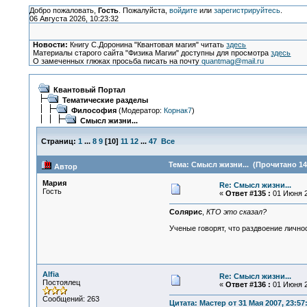
Добро пожаловать,
Гость
. Пожалуйста,
войдите
или
зарегистрируйтесь
.
06 Августа 2026, 10:23:32
Новости:
Книгу С.Доронина "Квантовая магия" читать
здесь
Материалы старого сайта "Физика Магии" доступны для просмотра
здесь
О замеченных глюках просьба писать на почту
quantmag@mail.ru
Квантовый Портал
Тематические разделы
Философия
(Модератор:
Корнак7
)
Смысл жизни...
Страниц:
1
...
8
9
[
10
]
11
12
...
47
Все
Тема: Смысл жизни... (Прочитано 14
Автор
Мария
Re: Смысл жизни...
Гость
«
Ответ #135 :
01 Июня 2
Солярис
,
КТО это сказал?
Ученые говорят, что раздвоение лично
Alfia
Re: Смысл жизни...
Постоялец
«
Ответ #136 :
01 Июня 2
Сообщений: 263
Цитата: Мастер от 31 Мая 2007, 23:57