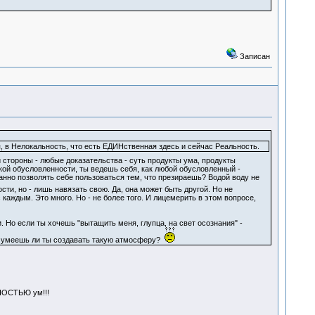
Записан
в Нелокальность, что есть ЕДИНственная здесь и сейчас Реальность.
 стороны - любые доказательства - суть продукты ума, продукты
кой обусловленности, ты ведешь себя, как любой обусловленный -
анно позволять себе пользоваться тем, что презираешь? Водой воду не
ти, но - лишь навязать свою. Да, она может быть другой. Но не
каждым. Это много. Но - не более того. И лицемерить в этом вопросе,
Но если ты хочешь "вытащить меня, глупца, на свет осознания" -
Но умеешь ли ты создавать такую атмосферу?
ННОСТЬЮ ум!!!