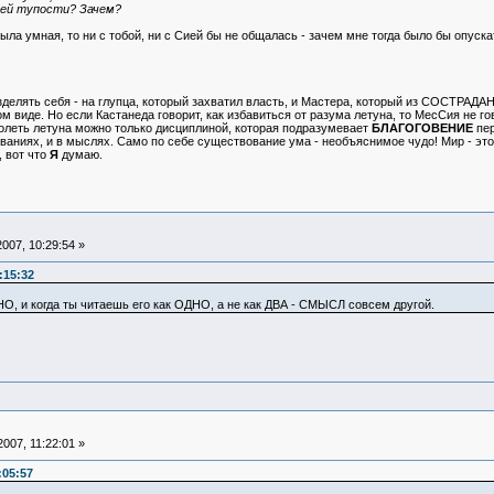
оей тупости? Зачем?
была умная, то ни с тобой, ни с Сией бы не общалась - зачем мне тогда было бы опус
азделять себя - на глупца, который захватил власть, и Мастера, который из СОСТРАДА
м виде. Но если Кастанеда говорит, как избавиться от разума летуна, то МесСия не го
долеть летуна можно только дисциплиной, которая подразумевает
БЛАГОГОВЕНИЕ
пер
иваниях, и в мыслях. Само по себе существование ума - необъяснимое чудо! Мир - это
 вот что
Я
думаю.
007, 10:29:54 »
:15:32
НО, и когда ты читаешь его как ОДНО, а не как ДВА - СМЫСЛ совсем другой.
007, 11:22:01 »
:05:57