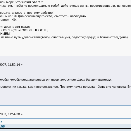
ней мере, что значит это "Я"!
тся за тем, чтобы не происходило с тобой, действуешь ли ты, переживаешь ли, ты, осо
ссознательность, поэтому рабство!
жешь на ЭТО(на осознающего себя) смотреть, наблюдать.
оворит КФ.
яч десять лет назад.
ЕЛЬНОСТь(ОБУСЛОВЛЕННОСТЬ)!
АНИЕМ!
 истинно путь удовоьствия(тело), счастья(ум), радости(сердце) и блаженства(Душа).
007, 11:52:14 »
етоды, чтобы отстраниться от того, кто этот факт делает фактом.
сприятии так же, как и все остальное. Поэтому наука не может быть вне человека. В
007, 11:54:38 »
37
:58