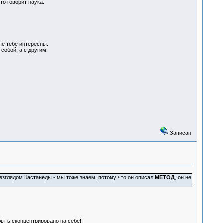
то говорит наука.
ые тебе интересны.
обой, а с другим.
Записан
о взглядом Кастанеды - мы тоже знаем, потому что он описал
МЕТОД
, он не
ыть сконцентрировано на себе!