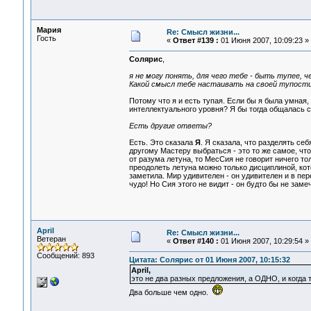
Мария
Re: Смысл жизни...
Гость
«
Ответ #139 :
01 Июня 2007, 10:09:23 »
Солярис
,
я не могу понять, для чего тебе - быть тупее, 
Какой смысл тебе настаивать на своей тупост
Потому что я и есть тупая. Если бы я была умная,
интеллектуального уровня? Я бы тогда общалась 
Есть другие ответы?
Есть. Это сказала
Я
. Я сказала, что разделять се
другому Мастеру выбраться - это то же самое, что
от разума летуна, то МесСия не говорит ничего то
преодолеть летуна можно только дисциплиной, ко
заметила. Мир удивителен - он удивителен и в пе
чудо! Но Сия этого не видит - он будто бы не зам
April
Re: Смысл жизни...
Ветеран
«
Ответ #140 :
01 Июня 2007, 10:29:54 »
Сообщений: 893
Цитата: Солярис от 01 Июня 2007, 10:15:32
April,
это не два разных предложения, а ОДНО, и когда
Два больше чем одно.