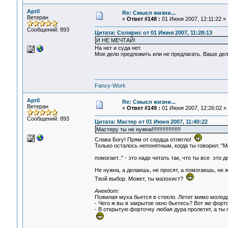
April
Re: Смысл жизни...
Ветеран
«
Ответ #148 :
01 Июня 2007, 12:11:22 »
Сообщений: 893
Цитата: Солярис от 01 Июня 2007, 11:28:13
И НЕ МЕЧТАЙ!
На нет и суда нет.
Мое дело предложить или не предлагать. Ваше дел
Fancy-Work
April
Re: Смысл жизни...
Ветеран
«
Ответ #149 :
01 Июня 2007, 12:26:02 »
Сообщений: 893
Цитата: Мастер от 01 Июня 2007, 11:40:22
Мастеру ты не нужна!!!!!!!!!!!!!!!!!!!
Слава Богу! Прям от сердца отлегло!
Только осталось непонятным, когда ты говорил: "М
помогает.." - это надо читать так, что ты все это
Не нужна, а делаешь, не просят, а помогаешь, не
Твой выбор. Может, ты мазохист?
Анекдот:
Пожилая муха бьется в стекло. Летит мимо молод
- Чего ж вы в закрытое окно бьетесь? Вот же форт
- В открытую форточку любая дура пролетит, а ты 