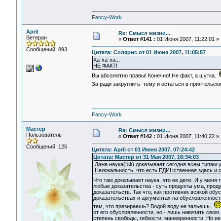
Fancy-Work
April
Re: Смысл жизни...
Ветеран
«
Ответ #141 :
01 Июня 2007, 11:22:01 »
Сообщений: 893
Цитата: Солярис от 01 Июня 2007, 11:05:57
Ха-ха-ха...
НЕ ФАКТ!
Вы абсолютно правы! Конечно! Не факт, а шутка.
За ради закруглить тему и остаться в приятельс
Fancy-Work
Мастер
Re: Смысл жизни...
Пользователь
«
Ответ #142 :
01 Июня 2007, 11:40:22 »
Сообщений: 125
Цитата: April от 01 Июня 2007, 07:24:42
Цитата: Мастер от 31 Мая 2007, 16:34:03
Даже наука(КФ) доказывает сегодня всем типам
Нелокальность, что есть ЕДИНственная здесь и 
Что там доказывает наука, это ее дело. И у меня
любые доказательства - суть продукты ума, про
доказательств. Так что, как противник всякой об
доказательствах и аргументах на обусловленност
тем, что презираешь? Водой воду не зальешь.
от его обусловленности, но - лишь навязать свою
степень свободы, гибкости, маневренности. Но не 