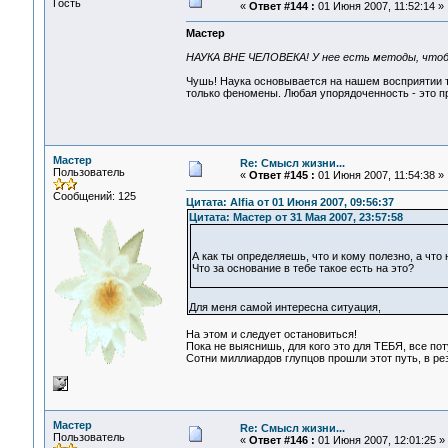
Гость
«
Ответ #144 :
01 Июня 2007, 11:52:14 »
Мастер
НАУКА ВНЕ ЧЕЛОВЕКА! У нее есть методы, что
Чушь! Наука основывается на нашем восприятии та
только феномены. Любая упорядоченность - это пр
Мастер
Re: Смысл жизни...
Пользователь
«
Ответ #145 :
01 Июня 2007, 11:54:38 »
Сообщений: 125
Цитата: Alfia от 01 Июня 2007, 09:56:37
Цитата: Мастер от 31 Мая 2007, 23:57:58
А как ты определяешь, что и кому полезно, а что 
Что за основание в тебе такое есть на это?
Для меня самой интересна ситуация,
На этом и следует остановиться!
Пока не выяснишь, для кого это для ТЕБЯ, все пот
Сотни миллиардов глупцов прошли этот путь, в р
Мастер
Re: Смысл жизни...
Пользователь
«
Ответ #146 :
01 Июня 2007, 12:01:25 »