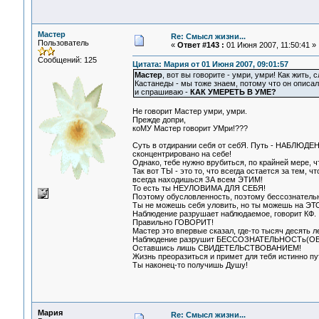
Мастер
Re: Смысл жизни...
Пользователь
«
Ответ #143 :
01 Июня 2007, 11:50:41 »
Сообщений: 125
Цитата: Мария от 01 Июня 2007, 09:01:57
Мастер
, вот вы говорите - умри, умри! Как жить,
Кастанеды - мы тоже знаем, потому что он описа
и спрашиваю -
КАК УМЕРЕТЬ В УМЕ?
Не говорит Мастер умри, умри.
Прежде допри,
коМУ Мастер говорит УМри!???
Суть в отдирании себя от себЯ. Путь - НАБЛЮДЕ
сконцентрировано на себе!
Однако, тебе нужно врубиться, по крайней мере, чт
Так вот ТЫ - это то, что всегда остается за тем, 
всегда находишься ЗА всем ЭТИМ!
То есть ты НЕУЛОВИМА ДЛЯ СЕБЯ!
Поэтому обусловленность, поэтому бессознательн
Ты не можешь себя уловить, но ты можешь на ЭТО
Наблюдение разрушает наблюдаемое, говорит КФ.
Правильно ГОВОРИТ!
Мастер это впервые сказал, где-то тысяч десять ле
Наблюдение разрушит БЕССОЗНАТЕЛЬНОСТь(О
Оставшись лишь СВИДЕТЕЛЬСТВОВАНИЕМ!
Жизнь преоразиться и примет для тебя истинно пу
Ты наконец-то получишь Душу!
Мария
Re: Смысл жизни...