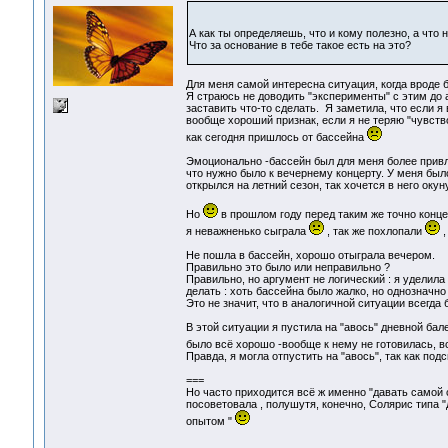
А как ты определяешь, что и кому полезно, а что 
Что за основание в тебе такое есть на это?
Для меня самой интересна ситуация, когда вроде бы
Я страюсь не доводить "эксперименты" с этим до 
заставить что-то сделать. Я заметила, что если я
вообще хороший признак, если я не теряю "чувство
как сегодня пришлось от бассейна
Эмоционально -бассейн был для меня более привл
что нужно было к вечернему концерту. У меня был
открылся на летний сезон, так хочется в него оку
Но
в прошлом году перед таким же точно концер
я неважненько сыграла
, так же похлопали
,
Не пошла в бассейн, хорошо отыграла вечером.
Правильно это было или неправильно ?
Правильно, но аргумент не логический : я уделила
делать : хоть бассейна было жалко, но однозначно
Это не значит, что в аналогичной ситуации всегда
В этой ситуации я пустила на "авось" дневной ба
было всё хорошо -вообще к нему не готовилась, 
Правда, я могла отпустить на "авось", так как под
===
Но часто приходится всё ж именно "давать самой с
посоветовала , полушутя, конечно, Солярис типа 
опытом "