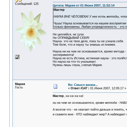
Сообщений: 125
Цитата: Мария от 01 Июня 2007, 11:52:14
Мастер
НАУКА ВНЕ ЧЕЛОВЕКА! У нее есть методы, что
Чушь! Наука основывается на нашем восприятии та
только феномены. Любая упорядоченность - это пр
Не цепляйся, не тупи.
Не ОПРАВДЫВАЙ СЕБЯ!
Наука- это не твое дело, пока ты не узнала себя.
Тем боле, что и науку ты знаешь из книжек.
Наука ни на чем не основывается, кроме метода 
эксперимента!
Наука не есть Истина, истинная наука - это полИс
Но наука на что-то указывает.
Нужны лишь глаза, слепая Мария.
Мария
Re: Смысл жизни...
Гость
«
Ответ #147 :
01 Июня 2007, 12:05:17 »
Мастер
, ха-ха-ха-ха!
ни на чем не основывается, кроме метода - Н
А мозгов что - не хватает пойти дальше и по
и скажите мне - КТО наблюдает мир? А наблюдает