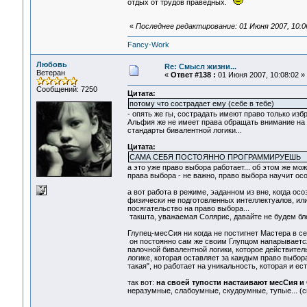
отдых от трудов праведных.
«
Последнее редактирование: 01 Июня 2007, 10:06
Fancy-Work
Любовь
Re: Смысл жизни...
Ветеран
«
Ответ #138 :
01 Июня 2007, 10:08:02 »
Сообщений: 7250
Цитата:
потому что сострадает ему (себе в тебе)
- опять же гы, сострадать имеют право только избр
Альфия же не имеет права обращать внимание на 
стандарты бивалентной логики...
Цитата:
САМА СЕБЯ ПОСТОЯННО ПРОГРАММИРУЕШЬ
а это уже право выбора работает... об этом же мож
права выбора - не важно, право выбора научит осо
а вот работа в режиме, эаданном из вне, когда о
физически не подготовленных интеллектуалов, или
посягательство на право выбора...
такшта, уважаемая Солярис, давайте не будем бле
Глупец-месСия ни когда не постигнет Мастера в се
он постоянно сам же своим Глупцом напарывается
палочной бивалентной логики, которое действитель
логике, которая оставляет за каждым право выбора
такая", но работает на уникальность, которая и ес
так вот:
на своей тупости настаивают месСия и
неразумные, слабоумные, скудоумные, тупые... (