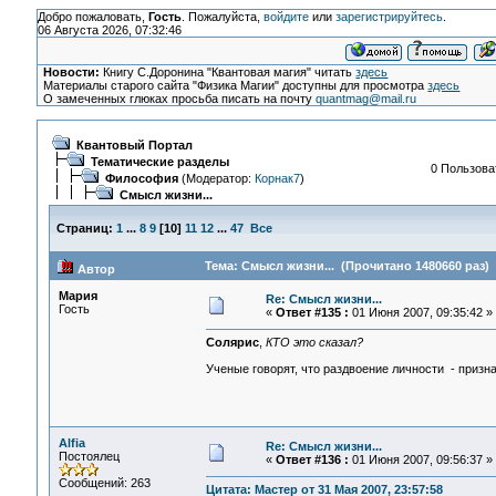
Добро пожаловать,
Гость
. Пожалуйста,
войдите
или
зарегистрируйтесь
.
06 Августа 2026, 07:32:46
Новости:
Книгу С.Доронина "Квантовая магия" читать
здесь
Материалы старого сайта "Физика Магии" доступны для просмотра
здесь
О замеченных глюках просьба писать на почту
quantmag@mail.ru
Квантовый Портал
Тематические разделы
0 Пользоват
Философия
(Модератор:
Корнак7
)
Смысл жизни...
Страниц:
1
...
8
9
[
10
]
11
12
...
47
Все
Тема: Смысл жизни... (Прочитано 1480660 раз)
Автор
Мария
Re: Смысл жизни...
Гость
«
Ответ #135 :
01 Июня 2007, 09:35:42 »
Солярис
,
КТО это сказал?
Ученые говорят, что раздвоение личности - призн
Alfia
Re: Смысл жизни...
Постоялец
«
Ответ #136 :
01 Июня 2007, 09:56:37 »
Сообщений: 263
Цитата: Мастер от 31 Мая 2007, 23:57:58