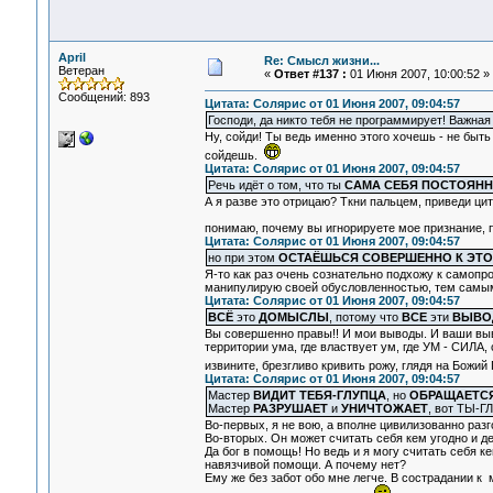
April
Re: Смысл жизни...
Ветеран
«
Ответ #137 :
01 Июня 2007, 10:00:52 »
Сообщений: 893
Цитата: Солярис от 01 Июня 2007, 09:04:57
Господи, да никто тебя не программирует! Важная 
Ну, сойди! Ты ведь именно этого хочешь - не быть
сойдешь.
Цитата: Солярис от 01 Июня 2007, 09:04:57
Речь идёт о том, что ты
САМА СЕБЯ ПОСТОЯН
А я разве это отрицаю? Ткни пальцем, приведи цит
понимаю, почему вы игнорируете мое признание, п
Цитата: Солярис от 01 Июня 2007, 09:04:57
но при этом
ОСТАЁШЬСЯ СОВЕРШЕННО К ЭТО
Я-то как раз очень сознательно подхожу к самоп
манипулирую своей обусловленностью, тем самым 
Цитата: Солярис от 01 Июня 2007, 09:04:57
ВСЁ
это
ДОМЫСЛЫ
, потому что
ВСЕ
эти
ВЫВО
Вы совершенно правы!! И мои выводы. И ваши выво
территории ума, где властвует ум, где УМ - СИЛА
извините, брезгливо кривить рожу, глядя на Божи
Цитата: Солярис от 01 Июня 2007, 09:04:57
Мастер
ВИДИТ ТЕБЯ-ГЛУПЦА
, но
ОБРАЩАЕТСЯ
Мастер
РАЗРУШАЕТ
и
УНИЧТОЖАЕТ
, вот ТЫ-Г
Во-первых, я не вою, а вполне цивилизованно разг
Во-вторых. Он может считать себя кем угодно и де
Да бог в помощь! Но ведь и я могу считать себя ке
навязчивой помощи. А почему нет?
Ему же без забот обо мне легче. В сострадании к 