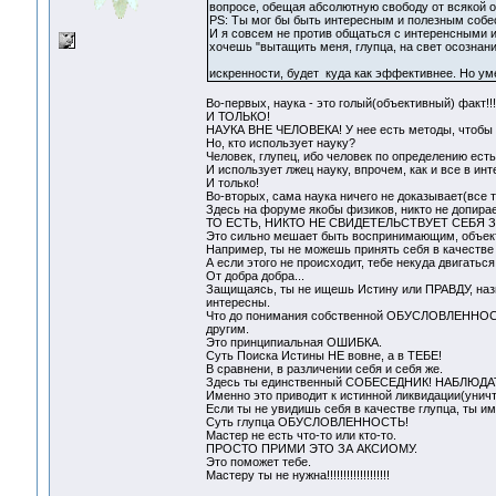
вопросе, обещая абсолютную свободу от всякой 
PS: Ты мог бы быть интересным и полезным собе
И я совсем не против общаться с интеренсными 
хочешь "вытащить меня, глупца, на свет осознани
искренности, будет куда как эффективнее. Но у
Во-первых, наука - это голый(объективный) факт!!!
И ТОЛЬКО!
НАУКА ВНЕ ЧЕЛОВЕКА! У нее есть методы, чтобы от
Но, кто использует науку?
Человек, глупец, ибо человек по определению ес
И использует лжец науку, впрочем, как и все в и
И только!
Во-вторых, сама наука ничего не доказывает(все т
Здесь на форуме якобы физиков, никто не допирае
ТО ЕСТЬ, НИКТО НЕ СВИДЕТЕЛЬСТВУЕТ СЕБЯ
Это сильно мешает быть воспринимающим, объекти
Например, ты не можешь принять себя в качестве 
А если этого не происходит, тебе некуда двигаться
От добра добра...
Защищаясь, ты не ищешь Истину или ПРАВДУ, назы
интересны.
Что до понимания собственной ОБУСЛОВЛЕННОСТИ,
другим.
Это принципиальная ОШИБКА.
Суть Поиска Истины НЕ вовне, а в ТЕБЕ!
В сравнени, в различении себя и себя же.
Здесь ты единственный СОБЕСЕДНИК! НАБЛЮДА
Именно это приводит к истинной ликвидации(уничт
Если ты не увидишь себя в качестве глупца, ты им
Суть глупца ОБУСЛОВЛЕННОСТЬ!
Мастер не есть что-то или кто-то.
ПРОСТО ПРИМИ ЭТО ЗА АКСИОМУ.
Это поможет тебе.
Мастеру ты не нужна!!!!!!!!!!!!!!!!!!!