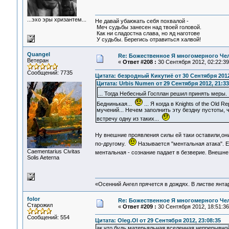
...эхо эры хризантем...
Не давай убаюкать себя похвалой -
Меч судьбы занесен над твоей головой.
Как ни сладостна слава, но яд наготове
У судьбы. Берегись отравиться халвой!
Quangel
Re: Божественное Я многомерного Че
Ветеран
«
Ответ #208 :
30 Сентября 2012, 02:22:39
Сообщений: 7735
Цитата: безродный Кикутиё от 30 Сентября 2012
Цитата: Urbis Numen от 29 Сентября 2012, 21:33
... Тогда Небесный Госплан решил принять меры
Беднинькая...
... Я когда в Knights of the Old 
мучений... Нечем заполнить эту бездну пустоты, 
встречу одну из таких...
Ну внешние проявления силы ей таки оставили,они
по-другому.
Называется "ментальная атака". Е
Сaementarius Civitas
ментальная - сознание падает в безверие. Внешне
Solis Aeterna
«Осенний Ангел прячется в дождях. В листве янтарн
folor
Re: Божественное Я многомерного Че
Старожил
«
Ответ #209 :
30 Сентября 2012, 18:51:36
Сообщений: 554
Цитата: Oleg.Ol от 29 Сентября 2012, 23:08:35
ак что будь матерьяльная вселенная непрерывной