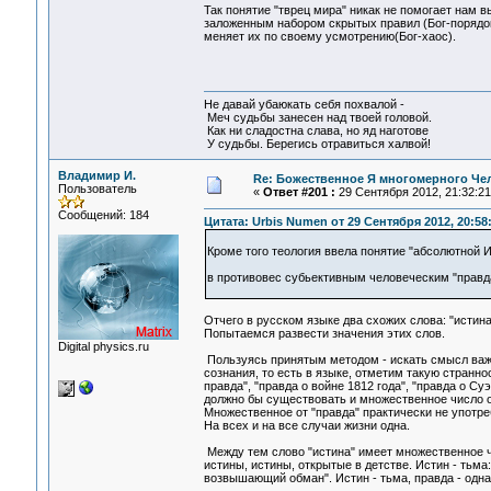
Так понятие "тврец мира" никак не помогает нам в
заложенным набором скрытых правил (Бог-порядок
меняет их по своему усмотрению(Бог-хаос).
Не давай убаюкать себя похвалой -
Меч судьбы занесен над твоей головой.
Как ни сладостна слава, но яд наготове
У судьбы. Берегись отравиться халвой!
Владимир И.
Re: Божественное Я многомерного Че
Пользователь
«
Ответ #201 :
29 Сентября 2012, 21:32:21
Сообщений: 184
Цитата: Urbis Numen от 29 Сентября 2012, 20:58
Кроме того теология ввела понятие "абсолютной И
в противовес субьективным человеческим "правд
Отчего в русском языке два схожих слова: "истина
Попытаемся развести значения этих слов.
Digital physics.ru
Пользуясь принятым методом - искать смысл важ
сознания, то есть в языке, отметим такую странно
правда", "правда о войне 1812 года", "правда о Суэ
должно бы существовать и множественное число от 
Множественное от "правда" практически не употреб
На всех и на все случаи жизни одна.
Между тем слово "истина" имеет множественное ч
истины, истины, открытые в детстве. Истин - тьма
возвышающий обман". Истин - тьма, правда - одна