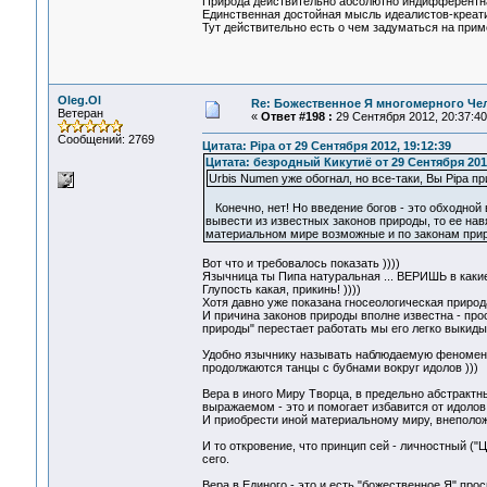
Природа действительно абсолютно индифферентна 
Единственная достойная мысль идеалистов-креати
Тут действительно есть о чем задуматься на прим
Oleg.Ol
Re: Божественное Я многомерного Че
Ветеран
«
Ответ #198 :
29 Сентября 2012, 20:37:40
Сообщений: 2769
Цитата: Pipa от 29 Сентября 2012, 19:12:39
Цитата: безродный Кикутиё от 29 Сентября 2012
Urbis Numen уже обогнал, но все-таки, Вы Pipa 
Конечно, нет! Но введение богов - это обходной
вывести из известных законов природы, то ее нав
материальном мире возможные и по законам при
Вот что и требовалось показать ))))
Язычница ты Пипа натуральная ... ВЕРИШЬ в каки
Глупость какая, прикинь! ))))
Хотя давно уже показана гносеологическая природа
И причина законов природы вполне известна - про
природы" перестает работать мы его легко выкидыв
Удобно язычнику называть наблюдаемую феноменол
продолжаются танцы с бубнами вокруг идолов )))
Вера в иного Миру Творца, в предельно абстракт
выражаемом - это и помогает избавится от идолов
И приобрести иной материальному миру, внеполо
И то откровение, что принцип сей - личностный ("
сего.
Вера в Единого - это и есть "божественное Я" про