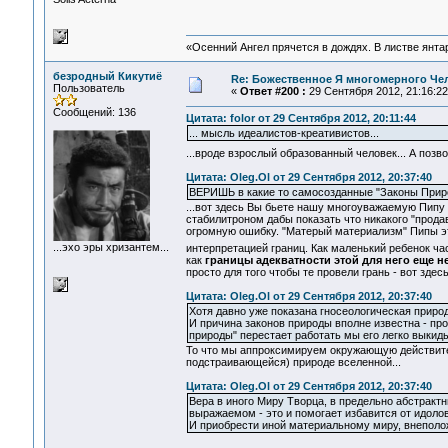
«Осенний Ангел прячется в дождях. В листве янтарн
безродный Кикутиё
Re: Божественное Я многомерного Че
Пользователь
«
Ответ #200 :
29 Сентября 2012, 21:16:22
Сообщений: 136
Цитата: folor от 29 Сентября 2012, 20:11:44
... мысль идеалистов-креативистов...
...вроде взрослый образованный человек... А позв
Цитата: Oleg.Ol от 29 Сентября 2012, 20:37:40
ВЕРИШЬ в какие то самосозданные "Законы Приро
...вот здесь Вы бьете нашу многоуважаемую Пипу 
стабилитроном дабы показать что никакого "прода
огромную ошибку. "Матерый материализм" Пипы это
...эхо эры хризантем...
интерпретацией границ. Как маленький ребенок ч
как
границы адекватности этой для него еще 
просто для того чтобы те провели грань - вот здес
Цитата: Oleg.Ol от 29 Сентября 2012, 20:37:40
Хотя давно уже показана гносеологическая природ
И причина законов природы вполне известна - про
природы" перестает работать мы его легко выкиды
То что мы аппроксимируем окружающую действител
подстраивающейся) природе вселенной...
Цитата: Oleg.Ol от 29 Сентября 2012, 20:37:40
Вера в иного Миру Творца, в предельно абстрак
выражаемом - это и помогает избавится от идоло
И приобрести иной материальному миру, внепол