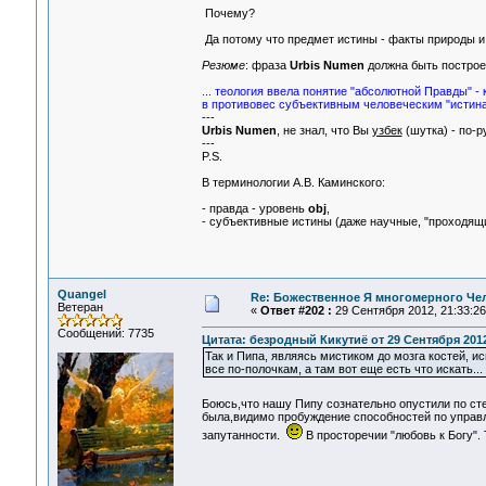
Почему?
Да потому что предмет истины - факты природы и 
Резюме
: фраза
Urbis Numen
должна быть постро
... теология ввела понятие "абсолютной Правды" - 
в противовес субъективным человеческим "истина
---
Urbis Numen
, не знал, что Вы
узбек
(шутка) - по-р
---
P.S.
В терминологии А.В. Каминского:
- правда - уровень
obj
,
- субъективные истины (даже научные, "проходящи
Quangel
Re: Божественное Я многомерного Че
Ветеран
«
Ответ #202 :
29 Сентября 2012, 21:33:26
Сообщений: 7735
Цитата: безродный Кикутиё от 29 Сентября 2012
Так и Пипа, являясь мистиком до мозга костей, и
все по-полочкам, а там вот еще есть что искать...
Боюсь,что нашу Пипу сознательно опустили по ст
была,видимо пробуждение способностей по управ
запутанности.
В просторечии "любовь к Богу"