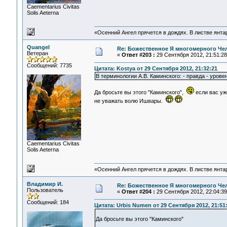
Сaementarius Civitas
Solis Aeterna
«Осенний Ангел прячется в дождях. В листве янтарн
Quangel
Re: Божественное Я многомерного Че
Ветеран
«
Ответ #203 :
29 Сентября 2012, 21:51:28
Сообщений: 7735
Цитата: Kostya от 29 Сентября 2012, 21:32:21
В терминологии А.В. Каминского: - правда - урове
Да бросьте вы этого "Каминского",
если вас уж
не уважать волю Ишвары.
Сaementarius Civitas
Solis Aeterna
«Осенний Ангел прячется в дождях. В листве янтарн
Владимир И.
Re: Божественное Я многомерного Че
Пользователь
«
Ответ #204 :
29 Сентября 2012, 22:04:39
Сообщений: 184
Цитата: Urbis Numen от 29 Сентября 2012, 21:51
Да бросьте вы этого "Каминского"