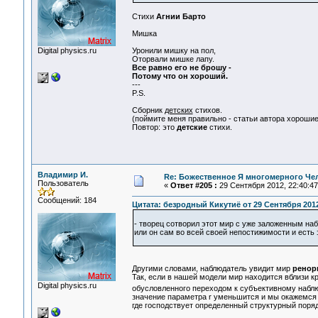
Стихи
Агнии Барто
Мишка
Digital physics.ru
Уронили мишку на пол,
Оторвали мишке лапу.
Все равно его не брошу -
Потому что он хороший.
---
P.S.
Сборник
детских
стихов.
(поймите меня правильно - статьи автора хорошие
Повтор: это
детские
стихи.
Владимир И.
Re: Божественное Я многомерного Че
Пользователь
«
Ответ #205 :
29 Сентября 2012, 22:40:47
Сообщений: 184
Цитата: безродный Кикутиё от 29 Сентября 2012
- творец сотворил этот мир с уже заложенным на
или он сам во всей своей непостижимости и есть
Другими словами, наблюдатель увидит мир
ренор
Так, если в нашей модели мир находится вблизи к
Digital physics.ru
обусловленного переходом к субъективному набл
значение параметра r уменьшится и мы окажемся 
где господствует определенный структурный поряд