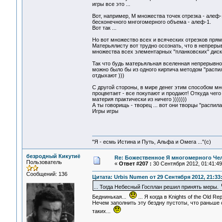
игры все это ...
Вот, например, М множества точек отрезка - алеф-
бесконечного мнгогомерного объема - алеф-1.
Вот так ...
Но вот множество всех и всяческих отрезков прямо
Матерьялисту вот трудно осознать, что в непрер
множества всех элементарных "планковских" дискр
Так что будь матерьяльная вселенная непрерывной
можно было бы из одного кирпича методом "распила
отдыхают )))
С другой стороны, в мире денег этим способом мног
процветает - все покупают и продают! Откуда чег
материя практически из ничего )))))))
А ты говорищь - творец ... вот они творцы "распила
Игры игры
"Я - есмь Истина и Путь, Альфа и Омега ..."(с)
безродный Кикутиё
Re: Божественное Я многомерного Че
Пользователь
«
Ответ #207 :
30 Сентября 2012, 01:41:49
Сообщений: 136
Цитата: Urbis Numen от 29 Сентября 2012, 21:33
... Тогда Небесный Госплан решил принять меры.
Беднинькая...
... Я когда в Knights of the Old R
Нечем заполнить эту бездну пустоты, что раньше 
таких...