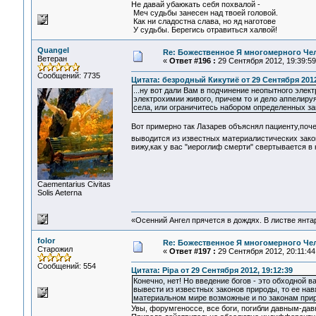
Не давай убаюкать себя похвалой -
Меч судьбы занесен над твоей головой.
Как ни сладостна слава, но яд наготове
У судьбы. Берегись отравиться халвой!
Quangel
Re: Божественное Я многомерного Че
Ветеран
«
Ответ #196 :
29 Сентября 2012, 19:39:59
Сообщений: 7735
Цитата: безродный Кикутиё от 29 Сентября 2012
...ну вот дали Вам в подчинение неопытного элект
электрохимии живого, причем то и дело аппелир
села, или ограничитесь набором определенных з
Вот примерно так Лазарев объяснял пациенту,поч
выводится из известных материалистических зако
вижу,как у вас "иероглиф смерти" свертывается в 
Сaementarius Civitas
Solis Aeterna
«Осенний Ангел прячется в дождях. В листве янтарн
folor
Re: Божественное Я многомерного Че
Старожил
«
Ответ #197 :
29 Сентября 2012, 20:11:44
Сообщений: 554
Цитата: Pipa от 29 Сентября 2012, 19:12:39
Конечно, нет! Но введение богов - это обходной 
вывести из известных законов природы, то ее нав
материальном мире возможные и по законам при
Увы, форумгеноссе, все боги, погибли давным-давн