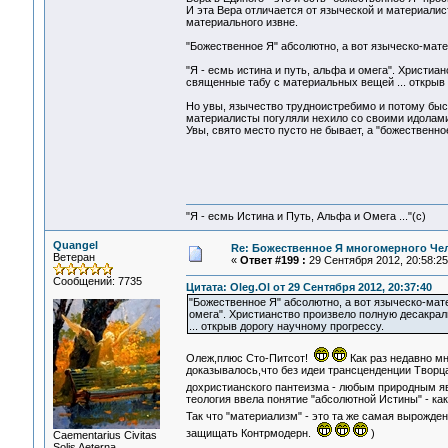
И эта Вера отличается от языческой и материалист
материального извне.
"Божественное Я" абсолютно, а вот языческо-мате
"Я - есмь истина и путь, альфа и омега". Христиа
священные табу с материальных вещей ... открыв 
Но увы, язычество трудноистребимо и потому быст
материалисты погуляли нехило со своими идолами 
Увы, свято место пусто не бывает, а "божественно
"Я - есмь Истина и Путь, Альфа и Омега ..."(с)
Quangel
Re: Божественное Я многомерного Че
Ветеран
«
Ответ #199 :
29 Сентября 2012, 20:58:25
Сообщений: 7735
Цитата: Oleg.Ol от 29 Сентября 2012, 20:37:40
"Божественное Я" абсолютно, а вот языческо-мате
омега". Христианство произвело полную десакра
... открыв дорогу научному прогрессу.
Олеж,плюс Сто-Питсот!
Как раз недавно мн
доказывалось,что без идеи трансценденции Творца
дохристианского пантеизма - любым природным я
теология ввела понятие "абсолютной Истины" - ка
Так что "материализм" - это та же самая вырожде
защищать Контрмодерн.
)
Сaementarius Civitas
Solis Aeterna