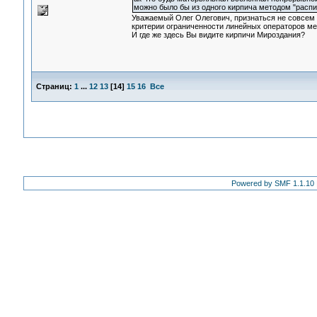
можно было бы из одного кирпича методом "распила
Уважаемый Олег Олегович, признаться не совсе
критерии ограниченности линейных операторов ме
И где же здесь Вы видите кирпичи Мироздания?
Страниц:
1
...
12
13
[
14
]
15
16
Все
Powered by SMF 1.1.10