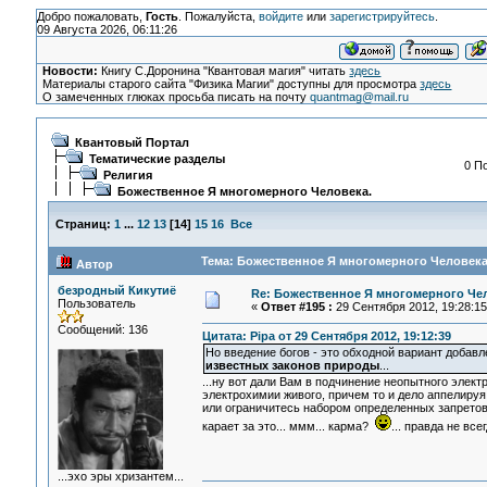
Добро пожаловать,
Гость
. Пожалуйста,
войдите
или
зарегистрируйтесь
.
09 Августа 2026, 06:11:26
Новости:
Книгу С.Доронина "Квантовая магия" читать
здесь
Материалы старого сайта "Физика Магии" доступны для просмотра
здесь
О замеченных глюках просьба писать на почту
quantmag@mail.ru
Квантовый Портал
Тематические разделы
0 П
Религия
Божественное Я многомерного Человека.
Страниц:
1
...
12
13
[
14
]
15
16
Все
Тема: Божественное Я многомерного Человека.
Автор
безродный Кикутиё
Re: Божественное Я многомерного Че
Пользователь
«
Ответ #195 :
29 Сентября 2012, 19:28:15
Сообщений: 136
Цитата: Pipa от 29 Сентября 2012, 19:12:39
Но введение богов - это обходной вариант добав
известных законов природы
...
...ну вот дали Вам в подчинение неопытного электр
электрохимии живого, причем то и дело аппелиру
или ограничитесь набором определенных запретов?
карает за это... ммм... карма?
... правда не вс
...эхо эры хризантем...