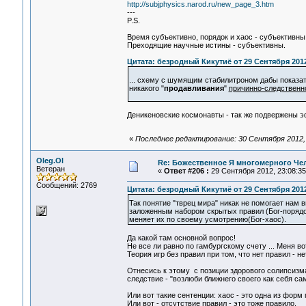
http://subjphysics.narod.ru/new_page_3.htm
---
P.S.
Время субъективно, порядок и хаос - субъективны
Преходящие научные истины - субъективны.
Цитата: безродный Кикутиё от 29 Сентября 2012
... схему с шумящим стабилитроном дабы показат
никакого "
продавливания
"
причинно-следственн
Деникеновские космонавты - так же подвержены 
«
Последнее редактирование: 30 Сентября 2012, 
Oleg.Ol
Re: Божественное Я многомерного Че
Ветеран
«
Ответ #206 :
29 Сентября 2012, 23:08:35
Сообщений: 2769
Цитата: безродный Кикутиё от 29 Сентября 2012
Так понятие "тврец мира" никак не помогает нам 
заложенным набором скрытых правил (Бог-порядок
меняет их по своему усмотрению(Бог-хаос).
Да какой там основной вопрос!
Не все ли равно по гамбургскому счету ... Меня вот
Теория игр без правил при том, что нет правил - нет 
Отнесись к этому с позиции здорового солипсизма -
следствие - "возлюби ближнего своего как себя самог
Или вот такие сентенции: хаос - это одна из форм п
Или вот - отсутствие правил - это тоже правило.