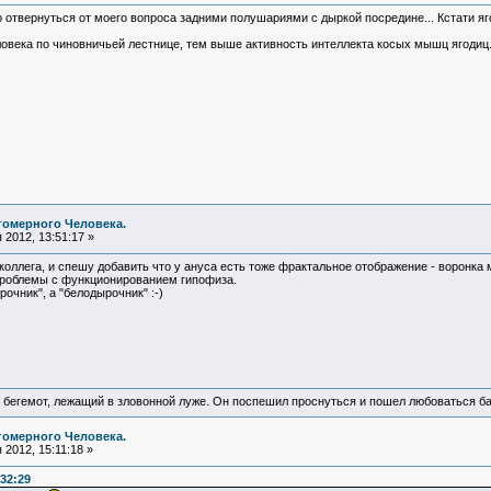
о отвернуться от моего вопроса задними полушариями с дыркой посредине... Кстати
века по чиновничьей лестнице, тем выше активность интеллекта косых мышц ягодиц. 
гомерного Человека.
2012, 13:51:17 »
коллега, и спешу добавить что у ануса есть тоже фрактальное отображение - воронка
 проблемы с функционированием гипофиза.
рочник", а "белодырочник" :-)
 бегемот, лежащий в зловонной луже. Он поспешил проснуться и пошел любоваться б
гомерного Человека.
2012, 15:11:18 »
:32:29