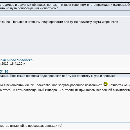
ь дживе и в дурных её делах, но так, что зло в конечном счете приходит к саморазоб
ить на путь освобождения и спастись."
ание. Попытка в неявном виде провести всё ту же политику кнута и пряников.
гомерного Человека.
2012, 18:41:20 »
:34:10
ание. Попытка в неявном виде провести всё ту же политику кнута и пряников.
ишься,вскочивший синяк - божественное завуалированное наказание?
Точно так же 
го этого - и есть воплощенный Ишвара. С антропным принципом вселенной в комплект
истве янтарной, в переливах света...» (c)