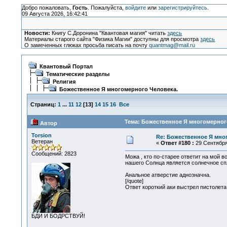
Добро пожаловать,
Гость
. Пожалуйста,
войдите
или
зарегистрируйтесь
.
09 Августа 2026, 16:42:41
Новости:
Книгу С.Доронина "Квантовая магия" читать
здесь
Материалы старого сайта "Физика Магии" доступны для просмотра
здесь
О замеченных глюках просьба писать на почту
quantmag@mail.ru
Квантовый Портал
Тематические разделы
Религия
Божественное Я многомерного Человека.
Страниц:
1
...
11
12
[
13
]
14
15
16
Все
Тема: Божественное Я многомерного
Автор
Torsion
Re: Божественное Я мно
Ветеран
«
Ответ #180 :
29 Сентября 
Сообщений: 2823
Можа , кто по-старее ответит на мой
нашего Солнца является солнечное спле
Анальное атверстие аднозначна.
[/quote]
Ответ короткий аки выстрел пистолета -
БДИ И БОДРСТВУЙ!