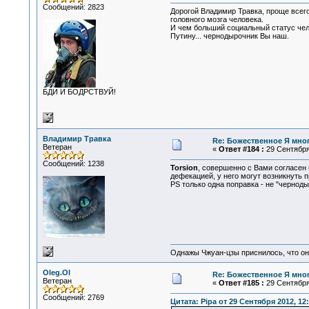
Сообщений: 2823
Дорогой Владимир Травка, проще всег
головного мозга человека.
И чем больший социальный статус чело
Путину... чернодырочник Вы наш.
БДИ И БОДРСТВУЙ!
Владимир Травка
Re: Божественное Я мно
Ветеран
«
Ответ #184 :
29 Сентября 
Сообщений: 1238
Torsion
, совершенно с Вами согласен 
дефекацией, у него могут возникнуть
PS только одна поправка - не "черноды
Однажы Чжуан-цзы приснилось, что он
Oleg.Ol
Re: Божественное Я мно
Ветеран
«
Ответ #185 :
29 Сентября 
Сообщений: 2769
Цитата: Pipa от 29 Сентября 2012, 12