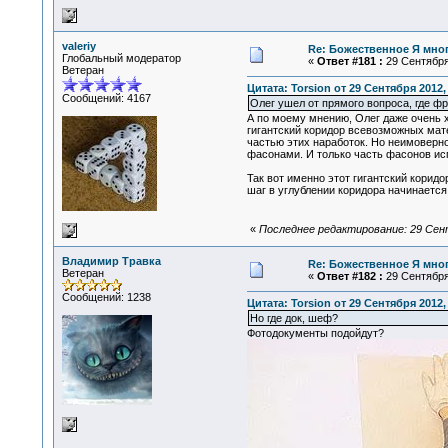
valeriy
Re: Божественное Я мно
Глобальный модератор
«
Ответ #181 :
29 Сентября 
Ветеран
Цитата: Torsion от 29 Сентября 2012, 
Сообщений: 4167
Олег ушел от прямого вопроса, где ф
А по моему мнению, Олег даже очень х
гигантский коридор всевозможных мат
частью этих наработок. Но неимоверн
фасонами. И только часть фасонов ис
Так вот именно этот гигантский корид
шаг в углублении коридора начинается
«
Последнее редактирование: 29 Сентя
Владимир Травка
Re: Божественное Я мно
Ветеран
«
Ответ #182 :
29 Сентября 
Сообщений: 1238
Цитата: Torsion от 29 Сентября 2012,
Но где док, шеф?
Фотодокументы подойдут?