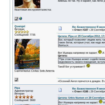
живешь не так. Ну и карают, как легко
Квантовая инструменталистка
Quangel
Re: Божественное Я мно
Ветеран
«
Ответ #187 :
29 Сентября 
Сообщений: 7735
Цитата: Pipa от 29 Сентября 2012, 17
Бог, который позволяет людям жить та
таких богов, которые учат, как надо жи
бояться.
Вот Ишвара например не карает.
А 
Цитата:
"При этом Ишвара может содействовать
недолжность своего поведения, вступи
Такой Бог устраивает?
Сaementarius Civitas Solis Aeterna
«Осенний Ангел прячется в дождях. В л
Pipa
Re: Божественное Я мно
Администратор
«
Ответ #188 :
29 Сентября 
Ветеран
Цитата: Urbis Numen от 29 Сентября 
Сообщений: 3660
Вот Ишвара например не карает.
А 