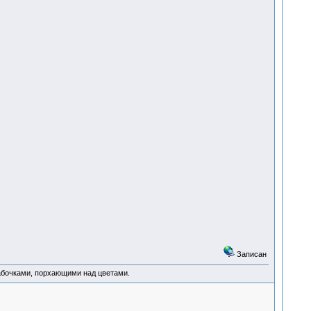
Записан
абочками, порхающими над цветами.