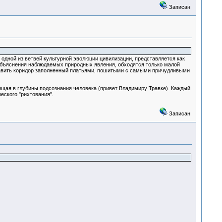
Записан
одной из ветвей культурной эволюции цивилизации, представляется как
объяснения наблюдаемых природных явления, обходятся только малой
ставить коридор заполненный платьями, пошитыми с самыми причудливыми
дящая в глубины подсознания человека (привет Владимиру Травке). Каждый
еского "рихтования".
Записан