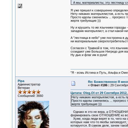
А мы, материалисты, эту лестницу 
Я уже пришел к совершенно определенн
Нету никаких матерьялистов, а есть 
Просто идолы сменились ... прогресс ти
жертв требующие )))
Ну и крушить то же язычники горазды -
западник-матерьялист, а стал какой-н
А "лестница в небо" уже построена в 
ни материальным сверхпотребительств
Согласен с Травкой в том, что язычни
созидают уже Большое Нигредо для ващ
Ну дык и флаг им в руки!
"Я - есмь Истина и Путь, Альфа и Омега
Pipa
Re: Божественное Я мно
Администратор
«
Ответ #186 :
29 Сентября 
Ветеран
Цитата: Oleg.Ol от 29 Сентября 2012, 
Сообщений: 3660
Нету никаких матерьялистов, а есть 
Просто идолы сменились ... прогресс т
жертв требующие )))
Однако ж это не вера, а ОТНОШЕНИЕ. Б
формировать свое ОТНОШЕНИЕ ко всему
Хуже, когда люди верят в то, чего на
которых нам что-то якобы заповедует, 
котируется. В самом деле, зачем такой