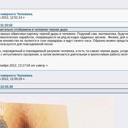
гомерного Человека.
2012, 12:51:14 »
11:15:52
рактально отображена в человеке черная дыра
орошо обрисовал картину черной дыры в человеке. Подумай сам, математика, будучи 
ематических наработок, опирающихся на ряд исходно заданных аксиом. Физики, для 
ое множество их пылится в этих коридорах и ждут своего часа. Образно можно пред
пользуется для повседневной носки.
ор, порожденный и порождаемый разумом человека, и есть та самая черная дыра, ухо
 с интуитивного прозрения, а затем включается длительная и кропотливая работа логич
бря 2012, 13:17:04 от valeriy
»
гомерного Человека.
2012, 12:55:29 »
 12:41:26