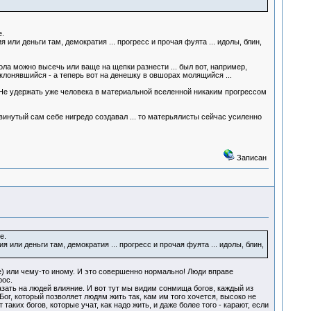
.
 или деньги там, демократия ... прогресс и прочая фуята ... идолы, блин,
ола можно высечь или ваще на щепки разнести ... был вот, например,
клонявшийся - а теперь вот на денешку в овшорах молящийся ...
. Не удержать уже человека в материальной вселенной никаким прогрессом
винутый сам себе нигредо создавал ... то матерьялисты сейчас усиленно
Записан
е.
я или деньги там, демократия ... прогресс и прочая фуята ... идолы, блин,
) или чему-то иному. И это совершенно нормально! Люди вправе
рос.
азать на людей влияние. И вот тут мы видим сонмища богов, каждый из
Бог, который позволяет людям жить так, кам им того хочется, высоко не
аких богов, которые учат, как надо жить, и даже более того - карают, если