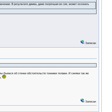
лачению. В результате джива, даже погрязшая во зле, может осознать
Записан
мы бъемся об стенки обстоятельств тонкими телами. И синяки так же
е.
Записан