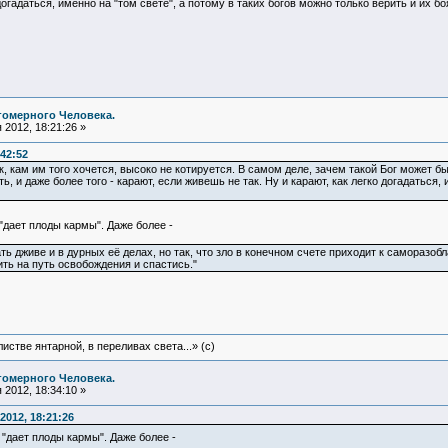
 догадаться, именно на "том свете", а потому в таких богов можно только верить и их б
гомерного Человека.
2012, 18:21:26 »
:42:52
к, кам им того хочется, высоко не котируется. В самом деле, зачем такой Бог может б
ть, и даже более того - карают, если живешь не так. Ну и карают, как легко догадаться,
"дает плоды кармы". Даже более -
 дживе и в дурных её делах, но так, что зло в конечном счете приходит к саморазобл
ть на путь освобождения и спастись."
истве янтарной, в переливах света...» (c)
гомерного Человека.
2012, 18:34:10 »
2012, 18:21:26
"дает плоды кармы". Даже более -