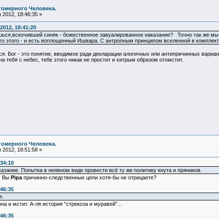
гомерного Человека.
2012, 18:46:35 »
2012, 18:41:20
ишься,вскочивший синяк - божественное завуалированное наказание? Точно так же мы 
его этого - и есть воплощенный Ишвара. С антропным принципом вселенной в комплект
я. Бог - это понятие, вводимое ради декларации алогичных или антипричинных вариант
на тебя с небес, тебе этого никак не простит и хитрым образом отомстит.
гомерного Человека.
2012, 18:51:58 »
:34:10
зание. Попытка в неявном виде провести всё ту же политику кнута и пряников.
, Вы
Pipa
причинно-следственные цепи хотя-бы не отрицаете?
:46:35
я.
она и мстит. А-ля история "стрекоза и муравей"...
:46:35