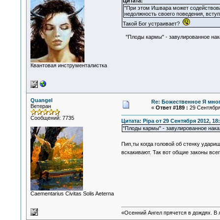
Цитата:
"При этом Ишвара может содействоват
недолжность своего поведения, вступ
Такой Бог устраивает?
"Плоды кармы" - завулированное наказ
Квантовая инструменталистка
Quangel
Re: Божественное Я мно
Ветеран
«
Ответ #189 :
29 Сентября 
Сообщений: 7735
Цитата: Pipa от 29 Сентября 2012, 18
"Плоды кармы" - завулированное наказ
Пип,ты когда головой об стенку удар
вскакивают. Так вот общие законы все
Сaementarius Civitas Solis Aeterna
«Осенний Ангел прячется в дождях. В л