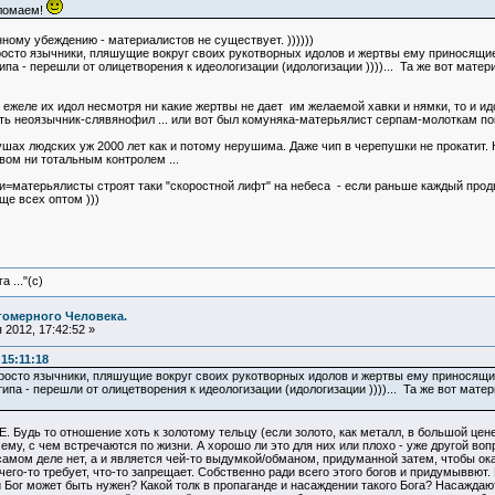
сломаем!
ому убеждению - материалистов не существует. ))))))
просто язычники, пляшущие вокруг своих рукотворных идолов и жертвы ему приносящие
па - перешли от олицетворения к идеологизации (идологизации ))))... Та же вот материя
 ежеле их идол несмотря ни какие жертвы не дает им желаемой хавки и нямки, то и ид
ить неоязычник-слявянофил ... или вот был комуняка-матерьялист серпам-молоткам по
душах людских уж 2000 лет как и потому нерушима. Даже чип в черепушки не прокатит
ом ни тотальным контролем ...
ки=матерьялисты строят таки "скоростной лифт" на небеса - если раньше каждый прод
е всех оптом )))
 ..."(с)
гомерного Человека.
2012, 17:42:52 »
15:11:18
просто язычники, пляшущие вокруг своих рукотворных идолов и жертвы ему приносящи
ипа - перешли от олицетворения к идеологизации (идологизации ))))... Та же вот матери
удь то отношение хоть к золотому тельцу (если золото, как металл, в большой цене
, с чем встречаются по жизни. А хорошо ли это для них или плохо - уже другой воп
 самом деле нет, а и является чей-то выдумкой/обманом, придуманной затем, чтобы ок
чего-то требует, что-то запрещает. Собственно ради всего этого богов и придумыввют. 
 Бог может быть нужен? Какой толк в пропаганде и насаждении такого Бога? Насаждают т