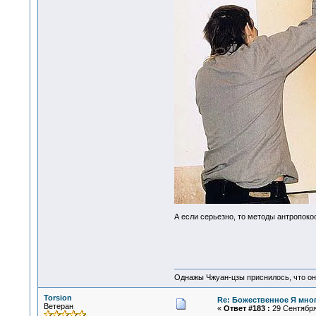
А если серьезно, то методы антропоко
Однажы Чжуан-цзы приснилось, что он
Torsion
Re: Божественное Я мно
Ветеран
«
Ответ #183 :
29 Сентября 