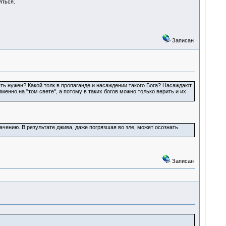
ояться.
Записан
ыть нужен? Какой толк в пропаганде и насаждении такого Бога? Насаждают
 именно на "том свете", а потому в таких богов можно только верить и их
ачению. В результате джива, даже погрязшая во зле, может осознать
Записан