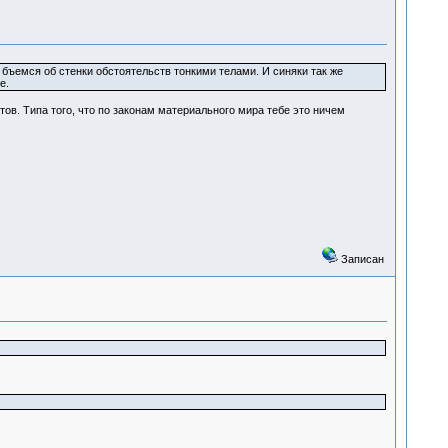
бъемся об стенки обстоятельств тонкими телами. И синяки так же
е.
ов. Типа того, что по законам материального мира тебе это ничем
Записан