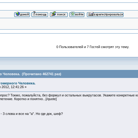
0 Пользователей и 7 Гостей смотрят эту тему.
 Человека. (Прочитано 462741 раз)
гомерного Человека.
2012, 12:41:26 »
 вопрос? Токмо, пожалуйста, без формул и остальных выкрутасов. Укажите конкретны
тение. Коротко и понятно...[/quote]
 3 слова и все на "а". Но где док, шеф?