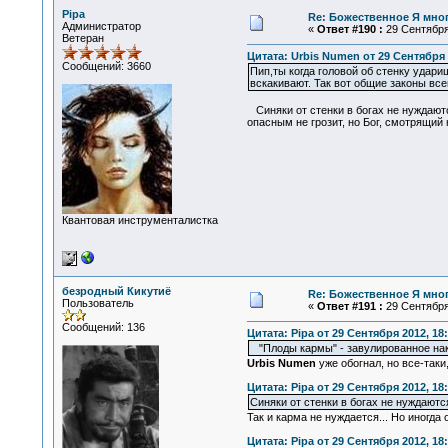
Pipa
Re: Божественное Я мно
Администратор
«
Ответ #190 :
29 Сентября 
Ветеран
Цитата: Urbis Numen от 29 Сентября 
Сообщений: 3660
Пип,ты когда головой об стенку удар
вскакивают. Так вот общие законы вс
Синяки от стенки в богах не нуждаютс
опасным не грозит, но Бог, смотрящий 
Квантовая инструменталистка
безродный Кикутиё
Re: Божественное Я мно
Пользователь
«
Ответ #191 :
29 Сентября 
Сообщений: 136
Цитата: Pipa от 29 Сентября 2012, 18
"Плоды кармы" - завулированное нака
Urbis Numen
уже обогнал, но все-таки
Цитата: Pipa от 29 Сентября 2012, 18
Синяки от стенки в богах не нуждаютс
Так и карма не нуждается... Но иногда 
Цитата: Pipa от 29 Сентября 2012, 18