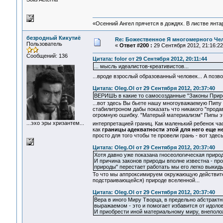
«Осенний Ангел прячется в дождях. В листве янтарн
безродный Кикутиё
Re: Божественное Я многомерного Че
Пользователь
«
Ответ #200 :
29 Сентября 2012, 21:16:22
Сообщений: 136
Цитата: folor от 29 Сентября 2012, 20:11:44
... мысль идеалистов-креативистов...
...вроде взрослый образованный человек... А позв
Цитата: Oleg.Ol от 29 Сентября 2012, 20:37:40
ВЕРИШЬ в какие то самосозданные "Законы Приро
...вот здесь Вы бьете нашу многоуважаемую Пипу 
стабилитроном дабы показать что никакого "прода
огромную ошибку. "Матерый материализм" Пипы это
...эхо эры хризантем...
интерпретацией границ. Как маленький ребенок ч
как
границы адекватности этой для него еще 
просто для того чтобы те провели грань - вот здес
Цитата: Oleg.Ol от 29 Сентября 2012, 20:37:40
Хотя давно уже показана гносеологическая природ
И причина законов природы вполне известна - про
природы" перестает работать мы его легко выкиды
То что мы аппроксимируем окружающую действител
подстраивающейся) природе вселенной...
Цитата: Oleg.Ol от 29 Сентября 2012, 20:37:40
Вера в иного Миру Творца, в предельно абстрак
выражаемом - это и помогает избавится от идоло
И приобрести иной материальному миру, внепол