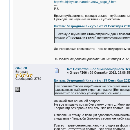
http://subjphysics.narod.ru/new_page_3.htm
---
P.S.
Время субъективно, порядок и хаос - субъективны
Преходящие научные истины - субъективны.
Цитата: безродный Кикутиё от 29 Сентября 2012
... схему с шумящим стабилитроном дабы показат
никакого "
продавливания
"
причинно-следственн
Деникеновские космонавты - так же подвержены 
«
Последнее редактирование: 30 Сентября 2012, 
Oleg.Ol
Re: Божественное Я многомерного Че
Ветеран
«
Ответ #206 :
29 Сентября 2012, 23:08:35
Сообщений: 2769
Цитата: безродный Кикутиё от 29 Сентября 2012
Так понятие "тврец мира" никак не помогает нам 
заложенным набором скрытых правил (Бог-порядок
меняет их по своему усмотрению(Бог-хаос).
Да какой там основной вопрос!
Не все ли равно по гамбургскому счету ... Меня вот
Теория игр без правил при том, что нет правил - нет 
Отнесись к этому с позиции здорового солипсизма -
следствие - "возлюби ближнего своего как себя самог
Или вот такие сентенции: хаос - это одна из форм п
Или вот - отсутствие правил - это тоже правило.