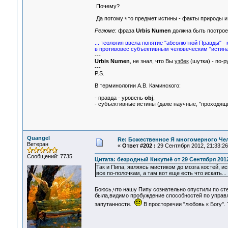
Почему?
Да потому что предмет истины - факты природы и 
Резюме
: фраза
Urbis Numen
должна быть постро
... теология ввела понятие "абсолютной Правды" - 
в противовес субъективным человеческим "истина
---
Urbis Numen
, не знал, что Вы
узбек
(шутка) - по-р
---
P.S.
В терминологии А.В. Каминского:
- правда - уровень
obj
,
- субъективные истины (даже научные, "проходящи
Quangel
Re: Божественное Я многомерного Че
Ветеран
«
Ответ #202 :
29 Сентября 2012, 21:33:26
Сообщений: 7735
Цитата: безродный Кикутиё от 29 Сентября 2012
Так и Пипа, являясь мистиком до мозга костей, и
все по-полочкам, а там вот еще есть что искать...
Боюсь,что нашу Пипу сознательно опустили по ст
была,видимо пробуждение способностей по управ
запутанности.
В просторечии "любовь к Богу"