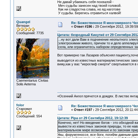
Не давай убаюкать себя похвалой -
Меч судьбы занесен над твоей головой.
Как ни сладостна слава, но яд наготове
У судьбы. Берегись отравиться халвой!
Quangel
Re: Божественное Я многомерного Че
Ветеран
«
Ответ #196 :
29 Сентября 2012, 19:39:59
Сообщений: 7735
Цитата: безродный Кикутиё от 29 Сентября 2012
...ну вот дали Вам в подчинение неопытного элект
электрохимии живого, причем то и дело аппелир
села, или ограничитесь набором определенных з
Вот примерно так Лазарев объяснял пациенту,поч
выводится из известных материалистических зако
вижу,как у вас "иероглиф смерти" свертывается в 
Сaementarius Civitas
Solis Aeterna
«Осенний Ангел прячется в дождях. В листве янтарн
folor
Re: Божественное Я многомерного Че
Старожил
«
Ответ #197 :
29 Сентября 2012, 20:11:44
Сообщений: 554
Цитата: Pipa от 29 Сентября 2012, 19:12:39
Конечно, нет! Но введение богов - это обходной 
вывести из известных законов природы, то ее нав
материальном мире возможные и по законам при
Увы, форумгеноссе, все боги, погибли давным-давн