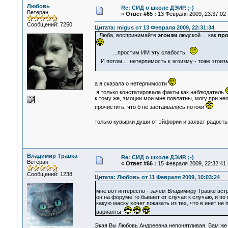
Любовь
Re: СИД о школе ДЭИР. ;-)
Ветеран
«
Ответ #65 :
13 Февраля 2009, 23:37:02 
Сообщений: 7250
Цитата: migus от 13 Февраля 2009, 22:31:34
Люба, воспринимайте
эгоизм
людской... как
про
...простим ИМ эту слабость.
И потом... нетерпимость к эгоизму - тоже эгои
а я сказала о нетерпимости
я только констатировала факты как наблюдатель
к тому же, эмоции мои мне повлатны, могу при не
прочистить, что б не застаивались потоки
только кувырки души от эйфории и захват радост
Владимир Травка
Re: СИД о школе ДЭИР. ;-)
Ветеран
«
Ответ #66 :
15 Февраля 2009, 22:32:41 
Сообщений: 1238
Цитата: Любовь от 11 Февраля 2009, 10:03:24
мне вот интересно - зачем Владимиру Травке вст
он на форуме то бывает от случая к случаю, и по п
какую маску хочет показать из тех, что в инет не
варианты
Экая Вы Любовь Андреевна непонятливая, Вам ж