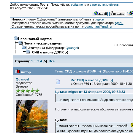
Добро пожаловать,
Гость
. Пожалуйста,
войдите
или
зарегистрируйтесь
.
09 Августа 2026, 19:22:41
Новости:
Книгу С.Доронина "Квантовая магия" читать
здесь
Материалы старого сайта "Физика Магии" доступны для просмотра
здесь
О замеченных глюках просьба писать на почту
quantmag@mail.ru
Квантовый Портал
Тематические разделы
0 Пользоват
Эзотерика
(Модератор:
Quangel
)
СИД о школе ДЭИР. ;-)
Страниц:
1
...
3
4
[
5
]
Все
Тема: СИД о школе ДЭИР. ;-) (Прочитано 154106
Автор
Quangel
Re: СИД о школе ДЭИР. ;-)
Модератор
«
Ответ #60 :
13 Февраля 2009, 18:41:30 
Ветеран
Цитата: migus от 13 Февраля 2009, 09:34:33
Сообщений: 7735
...но ведь это ты понимаешь Андрюша, что же т
Потому что мифологические оболочки затемняют
Цитата:
...может это ты - "засланный казачок"... второй.
А что - довести идеи КП до полного абсурда со с