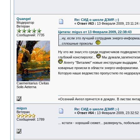
Quangel
Re: СИД о школе ДЭИР. ;-)
Модератор
«
Ответ #63 :
13 Февраля 2009, 23:11:24 
Ветеран
Цитата: migus от 13 Февраля 2009, 22:38:43
Сообщений: 7735
...ну, если это лучший сотрудник энерго-информа
...сплошные проколы
Ну кто же знал,что среди подписчиков подведомс
глубокий конспиролог...
Мы думали,загипнотизи
Агенту "Виталию" новые инструкции выдадим.
коварные происки в области энерго-информатики
Которую наше ведомство пропустило по недораз
Сaementarius Civitas
Solis Aeterna
«Осенний Ангел прячется в дождях. В листве янтарн
migus
Re: СИД о школе ДЭИР. ;-)
Ветеран
«
Ответ #64 :
13 Февраля 2009, 23:32:52 
Сообщений: 1789
... кстати - хороший сюжет... развернуть, побол