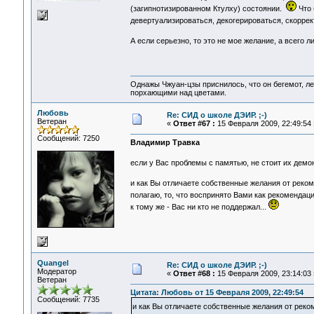
(загипнотизированном Ктулху) состоянии.
Что 
девертуализироваться, декогерироваться, скорре
А если серьезно, то это не мое желание, а всего
Однажы Чжуан-цзы приснилось, что он бегемот, л
порхающими над цветами.
Любовь
Re: СИД о школе ДЭИР. ;-)
Ветеран
«
Ответ #67 :
15 Февраля 2009, 22:49:54 
Сообщений: 7250
Владимир Травка
если у Вас проблемы с памятью, не стоит их демо
и как Вы отличаете собственные желания от реко
полагаю, то, что воспринято Вами как рекомендац
к тому же - Вас ни кто не поддержал...
Quangel
Re: СИД о школе ДЭИР. ;-)
Модератор
«
Ответ #68 :
15 Февраля 2009, 23:14:03 
Ветеран
Цитата: Любовь от 15 Февраля 2009, 22:49:54
Сообщений: 7735
и как Вы отличаете собственные желания от рек