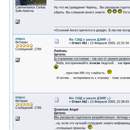
Сaementarius Civitas
Ну что же,гражданин Черенц... Вы раскрыли тщат
Solis Aeterna
убрать. Вы слишком много знаете.
Оста
«Осенний Ангел прячется в дождях. В листве янтарн
migus
Re: СИД о школе ДЭИР. ;-)
Ветеран
«
Ответ #61 :
13 Февраля 2009, 22:31:34 
Сообщений: 1789
Любовь
Цитата:
а эталонное состояние - так оно от уровня разви
Люба, воспринимайте
эгоизм
людской... как
про
...простим ИМ эту слабость.
И потом... нетерпимость к эгоизму - тоже эгои
migus
Re: СИД о школе ДЭИР. ;-)
Ветеран
«
Ответ #62 :
13 Февраля 2009, 22:38:43 
Сообщений: 1789
Quantum Angel
Цитата:
Вы раскрыли тщательно разработанную легенду н
...ну, если это лучший сотрудник энерго-информа
...сплошные проколы