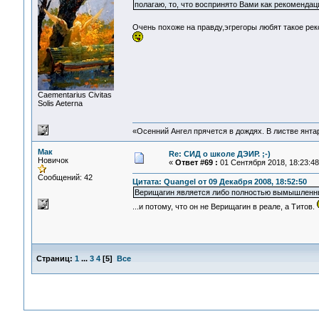
полагаю, то, что воспринято Вами как рекоменда
Очень похоже на правду,эгрегоры любят такое ре
Сaementarius Civitas
Solis Aeterna
«Осенний Ангел прячется в дождях. В листве янтарн
Мак
Re: СИД о школе ДЭИР. ;-)
Новичок
«
Ответ #69 :
01 Сентября 2018, 18:23:48
Сообщений: 42
Цитата: Quangel от 09 Декабря 2008, 18:52:50
Верищагин является либо полностью вымышленным 
...и потому, что он не Верищагин в реале, а Титов.
Страниц:
1
...
3
4
[
5
]
Все